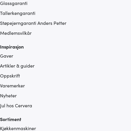
eller som de har samlet inn gjennom din bruk av
Glassgaranti
tjenestene deres.
Tallerkengaranti
Støpejerngaranti Anders Petter
Medlemsvilkår
Inspirasjon
Gaver
Artikler & guider
Oppskrift
Varemerker
Nyheter
Jul hos Cervera
Sortiment
Kjøkkenmaskiner