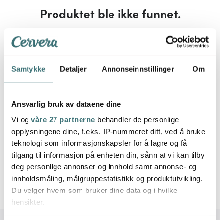
Produktet ble ikke funnet.
Dobbeltsjekk at du ikke har skrevet feil, ellers må du
kanskje utvide søket.
Samtykke
Detaljer
Annonseinnstillinger
Om
Ansvarlig bruk av dataene dine
Vi og
våre 27 partnerne
behandler de personlige
opplysningene dine, f.eks. IP-nummeret ditt, ved å bruke
teknologi som informasjonskapsler for å lagre og få
tilgang til informasjon på enheten din, sånn at vi kan tilby
deg personlige annonser og innhold samt annonse- og
innholdsmåling, målgruppestatistikk og produktutvikling.
Du velger hvem som bruker dine data og i hvilke
hensikter.