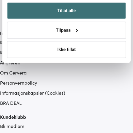
Hvis du gir oss lov, vil vi også gjerne:
Tillat alle
Innhente informasjon om den geografiske
beliggenheten din, som kan være nøyaktig innenfor
flere meter
Tilpass
Informasjon
Identifisere enheten din ved å aktivt skanne den for
bestemte karakteristikker (fingeravtrykk)
Kundeservice
Under
mer info
kan du lese om hvordan dine personlige
Ikke tillat
Kjøpsvilkår
data behandles og hvordan du kan velge hvordan de skal
Angrerett
brukes. Du kan hele tiden endre eller trekke tilbake ditt
samtykke fra erklæringen om informasjonskapsler.
Om Cervera
Personvernpolicy
Vi bruker informasjonskapsler for å gi innhold og
annonser et personlig preg, for å levere sosiale
Informasjonskapsler (Cookies)
mediefunksjoner og for å analysere trafikken vår. Vi deler
BRA DEAL
dessuten informasjon om hvordan du bruker nettstedet
vårt, med partnerne våre innen sosiale medier,
Kundeklubb
annonsering og analysearbeid, som kan kombinere den
Bli medlem
med annen informasjon du har gjort tilgjengelig for dem,