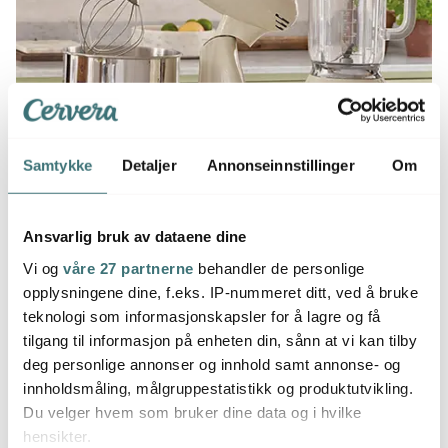
Samtykke
Detaljer
Annonseinnstillinger
Om
GÄLLER T.O.M. 9. SEPTEMBER
20% på Smeg blender BLF03
Ansvarlig bruk av dataene dine
Vi og
våre 27 partnerne
behandler de personlige
Se produkter
opplysningene dine, f.eks. IP-nummeret ditt, ved å bruke
teknologi som informasjonskapsler for å lagre og få
tilgang til informasjon på enheten din, sånn at vi kan tilby
deg personlige annonser og innhold samt annonse- og
innholdsmåling, målgruppestatistikk og produktutvikling.
Du velger hvem som bruker dine data og i hvilke
hensikter.