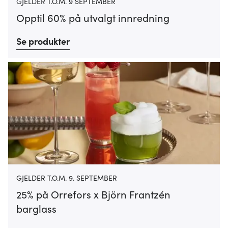
GJELDER T.O.M. 9 SEPTEMBER
med annen informasjon du har gjort tilgjengelig for dem,
eller som de har samlet inn gjennom din bruk av
Opptil 60% på utvalgt innredning
tjenestene deres.
Se produkter
GJELDER T.O.M. 9. SEPTEMBER
25% på Orrefors x Björn Frantzén
barglass