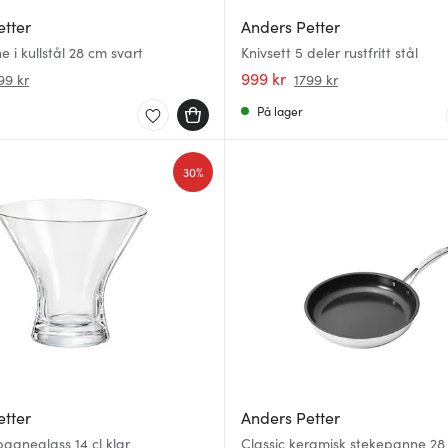
etter
Anders Petter
 i kullstål 28 cm svart
Knivsett 5 deler rustfritt stål
999 kr
99 kr
1799 kr
På lager
30%
etter
Anders Petter
agneglass 14 cl klar
Classic keramisk stekepanne 28