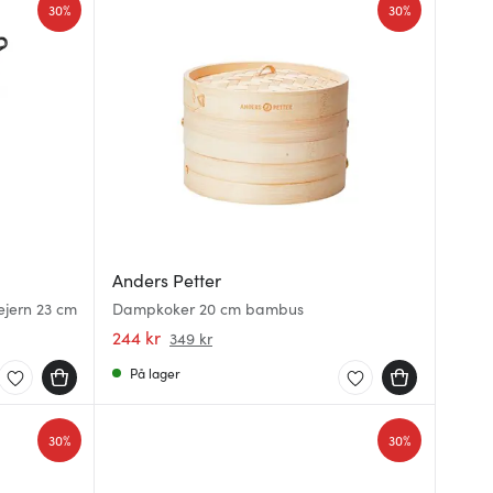
30%
30%
Anders Petter
jern 23 cm
Dampkoker 20 cm bambus
244 kr
349 kr
På lager
30%
30%