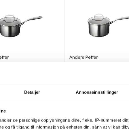
etter
Anders Petter
sserolle 1,5L matt rustfri
Stenfors kasserolle 2L matt rustf
531 kr
9 kr
759 kr
På lager
Detaljer
Annonseinnstillinger
30%
ine
ndler de personlige opplysningene dine, f.eks. IP-nummeret ditt
re og få tilgang til informasjon på enheten din, sånn at vi kan ti