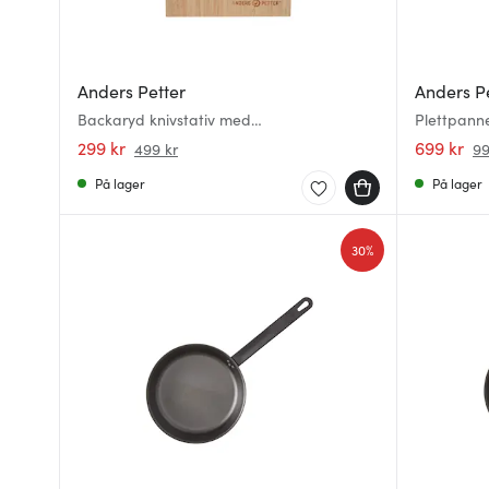
Anders Petter
Anders P
Backaryd knivstativ med
Plettpanne
redskapsoppbevaring bambus
299 kr
699 kr
499 kr
99
På lager
På lager
30%