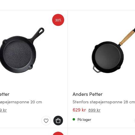
30%
etter
Anders Petter
støpejernspanne 20 cm
Stenfors støpejernspanne 28 cm
629 kr
9 kr
899 kr
På lager