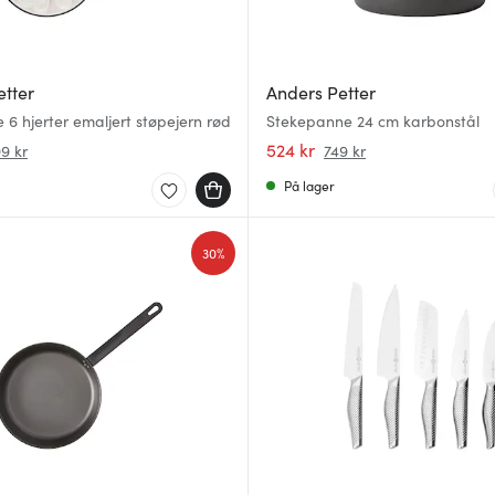
etter
Anders Petter
 6 hjerter emaljert støpejern rød
Stekepanne 24 cm karbonstål
524 kr
9 kr
749 kr
På lager
30%