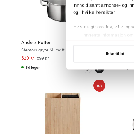
innhold samt annonse- og inn
og i hvilke hensikter.
Hvis du gir oss lov, vil vi ogs
Innhente informasjon om 
Anders Petter
Anders P
Identifisere enheten din 
Stenfors gryte 5L matt rustfri
Stenfors 
Under
mer info
kan du lese 
Ikke tillat
629 kr
559 kr
899 kr
79
Du kan hele tiden endre eller
På lager
På lager
Vi bruker informasjonskapsler
analysere trafikken vår. Vi 
40%
sosiale medier, annonsering 
dem, eller som de har samlet