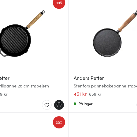
30%
etter
Anders Petter
rillpanne 28 cm støpejern
Stenfors pannekakepanne støpe
461 kr
9 kr
659 kr
På lager
30%