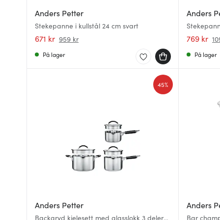
Anders Petter
Anders P
Stekepanne i kullstål 24 cm svart
Stekepanne
671 kr
769 kr
959 kr
10
På lager
På lager
45%
Anders Petter
Anders P
Backaryd kjelesett med glasslokk 3 deler
Bar champ