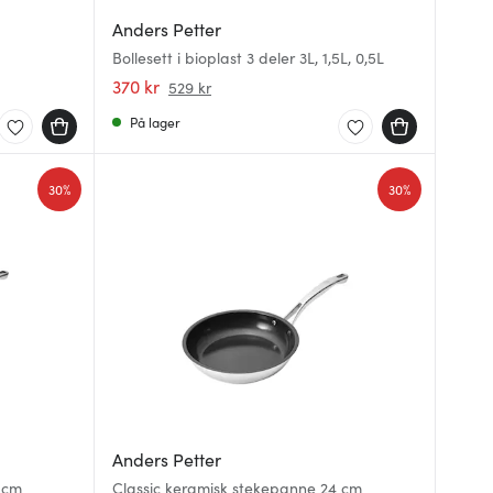
Anders Petter
Bollesett i bioplast 3 deler 3L, 1,5L, 0,5L
370 kr
529 kr
På lager
30%
30%
Anders Petter
 cm
Classic keramisk stekepanne 24 cm