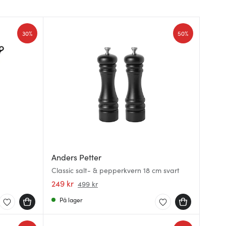
30%
50%
Anders Petter
Classic salt- & pepperkvern 18 cm svart
249 kr
499 kr
På lager