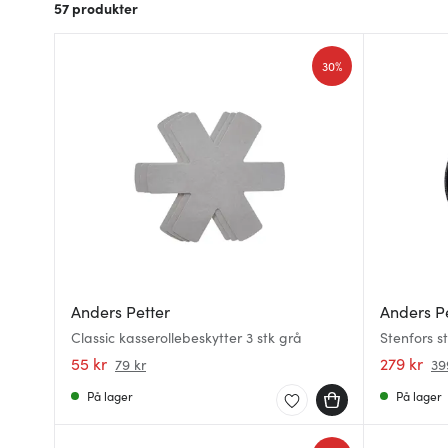
57
produkter
30%
Anders Petter
Anders P
Classic kasserollebeskytter 3 stk grå
Stenfors 
55 kr
279 kr
79 kr
39
På lager
På lager