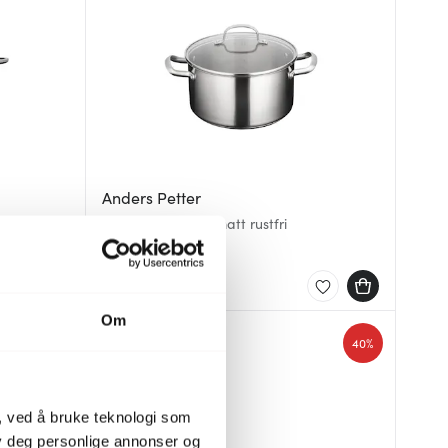
Anders Petter
ri
Stenfors gryte 3L matt rustfri
559 kr
799 kr
På lager
Om
50%
40%
, ved å bruke teknologi som
lby deg personlige annonser og