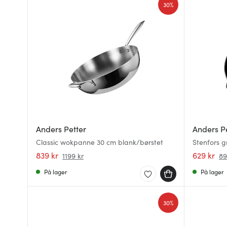
30%
Anders Petter
Anders P
Classic wokpanne 30 cm blank/børstet
Stenfors g
839 kr
629 kr
1199 kr
89
På lager
På lager
30%