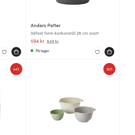
Anders Petter
Ildfast form karbonstål 28 cm svart
594 kr
849 kr
På lager
44%
30%