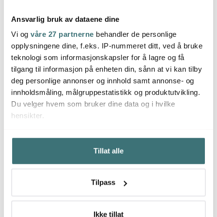
Ansvarlig bruk av dataene dine
Vi og
våre 27 partnerne
behandler de personlige
opplysningene dine, f.eks. IP-nummeret ditt, ved å bruke
Anders Petter
Anders Petter
Ander
teknologi som informasjonskapsler for å lagre og få
Classic
Classic salt- &
Class
kasserollebeskytter 3
pepperkvern 18 cm
keram
tilgang til informasjon på enheten din, sånn at vi kan tilby
stk grå
55 kr
svart
249 kr
999 k
79 kr
499 kr
deg personlige annonser og innhold samt annonse- og
På lager
På lager
På l
innholdsmåling, målgruppestatistikk og produktutvikling.
Du velger hvem som bruker dine data og i hvilke
hensikter.
Hvis du gir oss lov, vil vi også gjerne:
Tillat alle
Innhente informasjon om den geografiske
Du kanskje også liker
beliggenheten din, som kan være nøyaktig innenfor
flere meter
Tilpass
Identifisere enheten din ved å aktivt skanne den for
44%
bestemte karakteristikker (fingeravtrykk)
Under
mer info
kan du lese om hvordan dine personlige
Ikke tillat