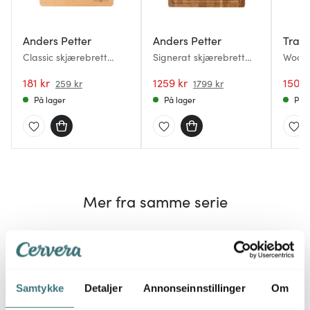
Anders Petter
Anders Petter
Tram
Classic skjærebrett
Signerat skjærebrett
Wood
28x18x1,5 cm bøk
38x28 cm eik
skjære
181 kr
1259 kr
teak
150 k
259 kr
1799 kr
På lager
På lager
På l
Mer fra samme serie
Lagers
30%
50%
Samtykke
Detaljer
Annonseinnstillinger
Om