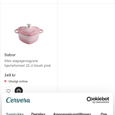
Sabor
Mini støpejernsgryte
hjerteformet 22 cl blush pink
349 kr
Utsolgt online
Samtykke
Detaljer
Annonseinnstillinger
Om