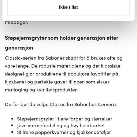
og holde godt på varmen over tid, noe som gjør dem
Under
mer info
kan du lese om hvordan dine personlige
Ikke tillat
data behandles og hvordan du kan velge hvordan de skal
perfekte både til hverdagsmatlaging og festlige
brukes. Du kan hele tiden endre eller trekke tilbake ditt
middager.
samtykke fra erklæringen om informasjonskapsler.
Støpejernsgryter som holder generasjon etter
Vi bruker informasjonskapsler for å gi innhold og
generasjon
annonser et personlig preg, for å levere sosiale
Classic-serien fra Sabor er skapt for å brukes ofte og
mediefunksjoner og for å analysere trafikken vår. Vi deler
dessuten informasjon om hvordan du bruker nettstedet
vare lenge. De robuste materialene og det klassiske
vårt, med partnerne våre innen sosiale medier,
designet gjør produktene til populære favoritter på
annonsering og analysearbeid, som kan kombinere den
kjøkkenet og perfekte gaver til noen som elsker
med annen informasjon du har gjort tilgjengelig for dem,
matlaging og kvalitetsprodukter.
eller som de har samlet inn gjennom din bruk av
tjenestene deres.
Derfor bør du velge Classic fra Sabor hos Cervera:
Støpejernsgryter i flere farger og størrelser
Jevn varmefordeling og høy holdbarhet
Stilrene pepperkverner og kjøkkendetaljer