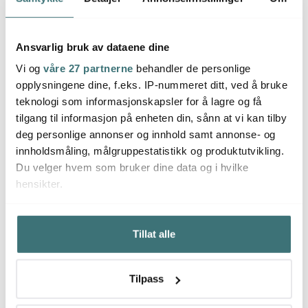
5 av 5 produkter
Ansvarlig bruk av dataene dine
Vi og
våre 27 partnerne
behandler de personlige
opplysningene dine, f.eks. IP-nummeret ditt, ved å bruke
Classic fra Sabor – tidløst design for matlaging
teknologi som informasjonskapsler for å lagre og få
tilgang til informasjon på enheten din, sånn at vi kan tilby
med følelse
deg personlige annonser og innhold samt annonse- og
Classic fra Sabor er en serie kjøkkenprodukter som
innholdsmåling, målgruppestatistikk og produktutvikling.
kombinerer funksjon, kvalitet og klassisk design. Hos
Du velger hvem som bruker dine data og i hvilke
Cervera finner du først og fremst støpejernsgryter i flere
hensikter.
vakre farger, som passer perfekt til alt fra langtidskoking
og gryteretter til brødbaking og servering direkte på
Hvis du gir oss lov, vil vi også gjerne:
bordet. Serien inneholder også stilrene pepperkverner
Tillat alle
Innhente informasjon om den geografiske
og andre kjøkkendetaljer som gir kjøkkenet en tidløs og
beliggenheten din, som kan være nøyaktig innenfor
elegant følelse.
flere meter
Tilpass
Identifisere enheten din ved å aktivt skanne den for
Støpejernsgrytene er utviklet for å gi jevn varmefordeling
bestemte karakteristikker (fingeravtrykk)