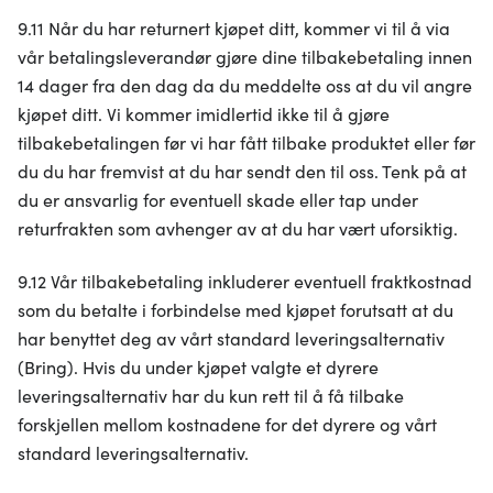
vårt, med partnerne våre innen sosiale medier,
9.11 Når du har returnert kjøpet ditt, kommer vi til å via
annonsering og analysearbeid, som kan kombinere den
vår betalingsleverandør gjøre dine tilbakebetaling innen
med annen informasjon du har gjort tilgjengelig for dem,
14 dager fra den dag da du meddelte oss at du vil angre
eller som de har samlet inn gjennom din bruk av
kjøpet ditt. Vi kommer imidlertid ikke til å gjøre
tjenestene deres.
tilbakebetalingen før vi har fått tilbake produktet eller før
du du har fremvist at du har sendt den til oss. Tenk på at
du er ansvarlig for eventuell skade eller tap under
returfrakten som avhenger av at du har vært uforsiktig.
9.12 Vår tilbakebetaling inkluderer eventuell fraktkostnad
som du betalte i forbindelse med kjøpet forutsatt at du
har benyttet deg av vårt standard leveringsalternativ
(Bring). Hvis du under kjøpet valgte et dyrere
leveringsalternativ har du kun rett til å få tilbake
forskjellen mellom kostnadene for det dyrere og vårt
standard leveringsalternativ.