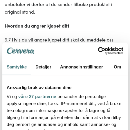
anbefaler vi derfor at du sender tilbake produktet i
original stand.
Hvordan du angrer kjøpet ditt
9.7 Hvis du vil angre kjøpet ditt skal du meddele oss
innen 14 dager fra den dagen som du, eller en person på
oppdrag for deg, tar imot eller henter din bestilling. En
enkel måte å angre kjøpet ditt på, er å registrere saken
Samtykke
Detaljer
Annonseinnstillinger
Om
din her for å få en returseddel og en adresseetikett. Du
kan også enkelt utøve angreretten din ved å kontakte oss
via vår mail
kundeservice@cervera.no
.
Ansvarlig bruk av dataene dine
Vi og
våre 27 partnerne
behandler de personlige
9.8 Når du har gitt oss beskjed om at du ønsker bruke
opplysningene dine, f.eks. IP-nummeret ditt, ved å bruke
angreretten din, vil vi sende en forhåndsfrankert
teknologi som informasjonskapsler for å lagre og få
adresseetikett til deg via mail.
tilgang til informasjon på enheten din, sånn at vi kan tilby
deg personlige annonser og innhold samt annonse- og
9.9 Etter at du har gitt oss beskjed om at du vil returnere