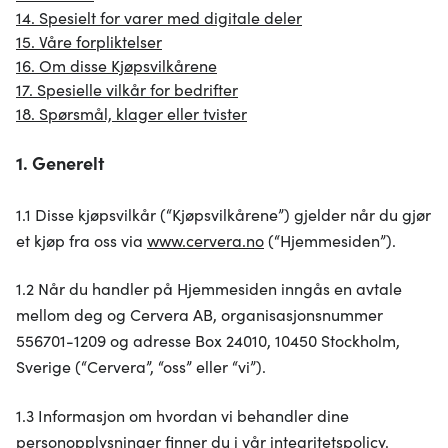
14. Spesielt for varer med digitale deler
15. Våre forpliktelser
16. Om disse Kjøpsvilkårene
17. Spesielle vilkår for bedrifter
18. Spørsmål, klager eller tvister
1. Generelt
1.1 Disse kjøpsvilkår (“Kjøpsvilkårene”) gjelder når du gjør
et kjøp fra oss via
www.cervera.no
(“Hjemmesiden”).
1.2 Når du handler på Hjemmesiden inngås en avtale
mellom deg og Cervera AB, organisasjonsnummer
556701-1209 og adresse Box 24010, 10450 Stockholm,
Sverige (“Cervera”, “oss” eller “vi”).
1.3 Informasjon om hvordan vi behandler dine
personopplysninger finner du i vår integritetspolicy.