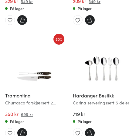
329 kr
209 kr
549 kr
349 kr
På lager
På lager
50%
Tramontina
Hardanger Bestikk
Churrasco forskjærsett 2
Carina serveringssett 5 deler
deler brun
350 kr
719 kr
699 kr
På lager
På lager