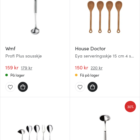
Wmf
House Doctor
Profi Plus sausskje
Eya serveringsskje 15 cm 4 stk
akasie
159 kr
150 kr
179 kr
220 kr
På lager
Få på lager
30%