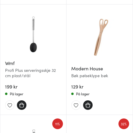
Wmf
Modern House
Profi Plus serveringsskje 32
cm plast/stål
Bøk pølseklype bøk
199 kr
129 kr
På lager
På lager
11%
32%