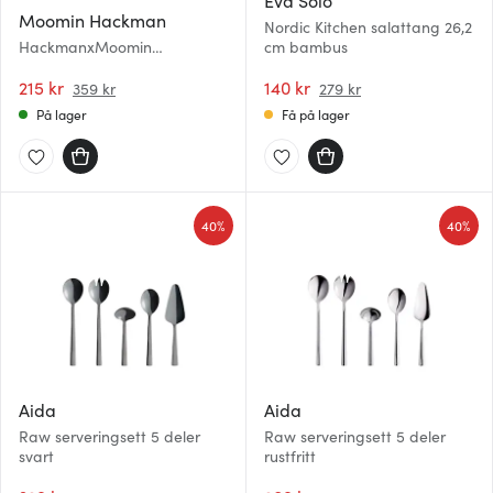
Eva Solo
Moomin Hackman
Nordic Kitchen salattang 26,2
HackmanxMoomin
cm bambus
kakespade 23 cm Fest
215 kr
140 kr
359 kr
279 kr
På lager
Få på lager
40%
40%
Aida
Aida
Raw serveringsett 5 deler
Raw serveringsett 5 deler
svart
rustfritt