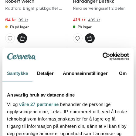
Robert Welch
Hardanger Bestikk
Radford Bright plukkgaffel 14
Nina serveringssett 2 deler
cm
64 kr
419 kr
99 kr
499 kr
Få på lager
På lager
35%
Samtykke
Detaljer
Annonseinnstillinger
Om
Ansvarlig bruk av dataene dine
Vi og
våre 27 partnerne
behandler de personlige
Wmf
opplysningene dine, f.eks. IP-nummeret ditt, ved å bruke
Gense
Nuova påleggsgaffel 12,5 cm
teknologi som informasjonskapsler for å lagre og få
Thebe serveringssett 2 deler
6 stk
tilgang til informasjon på enheten din, sånn at vi kan tilby
799 kr
181 kr
279 kr
deg personlige annonser og innhold samt annonse- og