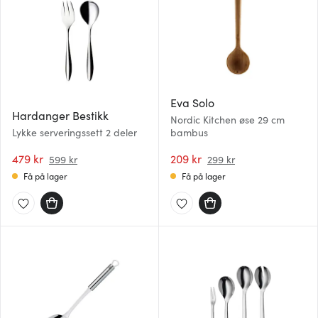
Eva Solo
Hardanger Bestikk
Nordic Kitchen øse 29 cm
Lykke serveringssett 2 deler
bambus
479 kr
209 kr
599 kr
299 kr
Få på lager
Få på lager