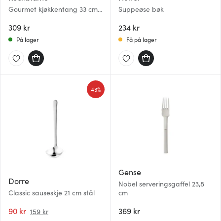
Gourmet kjøkkentang 33 cm
Suppeøse bøk
grå
309 kr
234 kr
På lager
Få på lager
43%
Gense
Dorre
Nobel serveringsgaffel 23,8
Classic sauseskje 21 cm stål
cm
90 kr
369 kr
159 kr