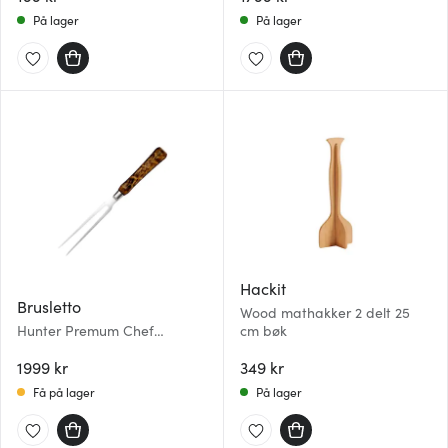
På lager
På lager
Hackit
Brusletto
Wood mathakker 2 delt 25
Hunter Premum Chef
cm bøk
tranchergaffel 32,5 cm
masurbjørk
1999 kr
349 kr
Få på lager
På lager