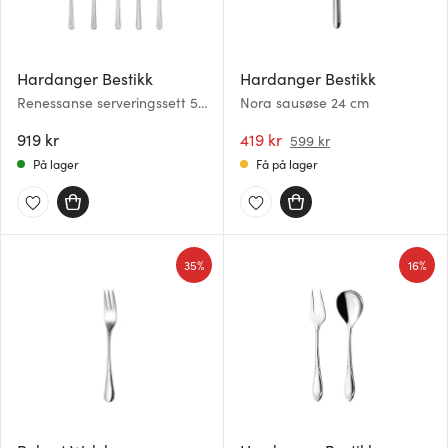
Hardanger Bestikk
Hardanger Bestikk
Renessanse serveringssett 5
Nora sausøse 24 cm
deler
919 kr
419 kr
599 kr
På lager
Få på lager
35%
16%