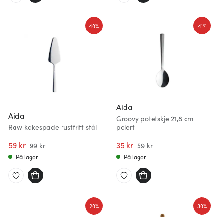
40%
41%
Aida
Aida
Groovy potetskje 21,8 cm
Raw kakespade rustfritt stål
polert
59 kr
35 kr
99 kr
59 kr
På lager
På lager
20%
30%