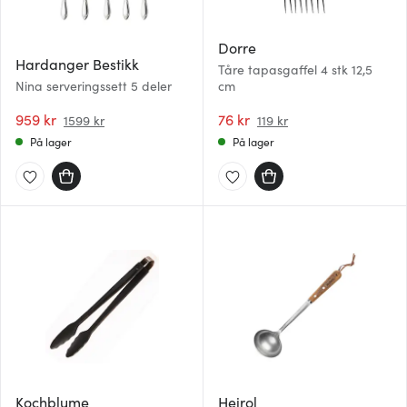
Dorre
Hardanger Bestikk
Tåre tapasgaffel 4 stk 12,5
Nina serveringssett 5 deler
cm
959 kr
76 kr
1599 kr
119 kr
På lager
På lager
Kochblume
Heirol