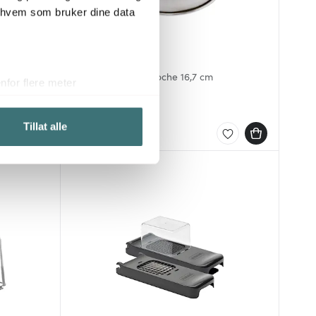
r hvem som bruker dine data
Satake
g 25,5 cm
Kuro matkuppel/cloche 16,7 cm
for flere meter
brun/rustfri
ykk)
699 kr
elge hvordan de skal brukes.
Tillat alle
På lager
sler.
iale mediefunksjoner og for å
 med partnerne våre innen
u har gjort tilgjengelig for