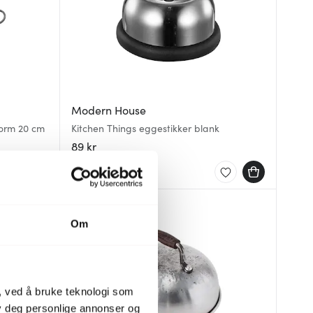
Modern House
form 20 cm
Kitchen Things eggestikker blank
89 kr
På lager
Om
, ved å bruke teknologi som
lby deg personlige annonser og