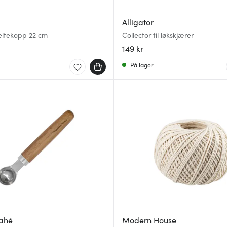
Alligator
eltekopp 22 cm
Collector til løkskjærer
149 kr
På lager
Vahé
Modern House