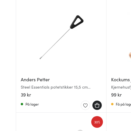
Anders Petter
Kockums 
Steel Essentials potetstikker 15,5 cm
Kjernehusf
stål/svart
39 kr
99 kr
På lager
Få på lag
30%