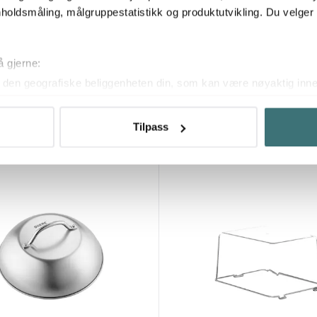
holdsmåling, målgruppestatistikk og produktutvikling. Du velge
Dorre
å gjerne:
entang 23 cm med silikon og
Kelle kjøkken- og serveringstan
den geografiske beliggenheten din, som kan være nøyaktig innen
on
stål
ved å aktivt skanne den for bestemte karakteristikker (fingeravtr
129 kr
om hvordan dine personlige data behandles og hvordan du kan v
Tilpass
På lager
 trekke tilbake ditt samtykke fra erklæringen om informasjonskap
 for å gi innhold og annonser et personlig preg, for å levere sos
deler dessuten informasjon om hvordan du bruker nettstedet vårt,
og analysearbeid, som kan kombinere den med annen informasjon d
 inn gjennom din bruk av tjenestene deres.