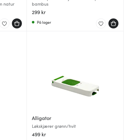
m natur
bambus
299 kr
På lager
Alligator
Løkskjærer grønn/hvit
499 kr