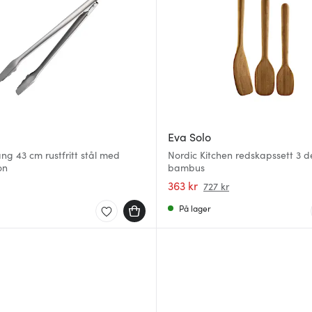
Eva Solo
ang 43 cm rustfritt stål med
Nordic Kitchen redskapssett 3 d
on
bambus
363 kr
727 kr
På lager