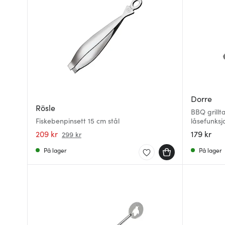
Dorre
Rösle
BBQ grillt
Fiskebenpinsett 15 cm stål
låsefunksj
209 kr
179 kr
299 kr
På lager
På lager