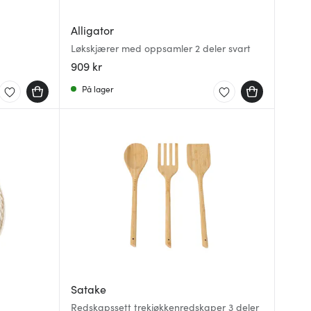
Alligator
Løkskjærer med oppsamler 2 deler svart
909 kr
På lager
Satake
Redskapssett trekjøkkenredskaper 3 deler