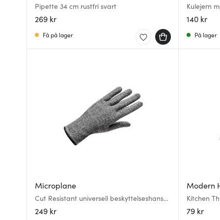
Pipette 34 cm rustfri svart
Kulejern m
269 kr
140 kr
Få på lager
På lager
Microplane
Modern 
Cut Resistant universell beskyttelseshanske
Kitchen Th
grå
stål
249 kr
79 kr