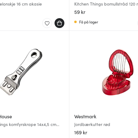
elonskje 16 cm akasie
Kitchen Things bomullstråd 120 
59 kr
Få på lager
House
Westmark
ings komfyrskrape 14x4,5 cm
Jordbærkutter rød
169 kr