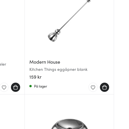
Modern House
eler
Kitchen Things eggåpner blank
159 kr
På lager