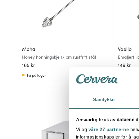
Moha!
Vaello
Honey honningskje 17 cm rustfritt stål
Emaljert i
165 kr
149 kr
Få på lager
På lager
Samtykke
Ansvarlig bruk av dataene d
Vi og
våre 27 partnerne
beha
informasjonskapsler for å lag