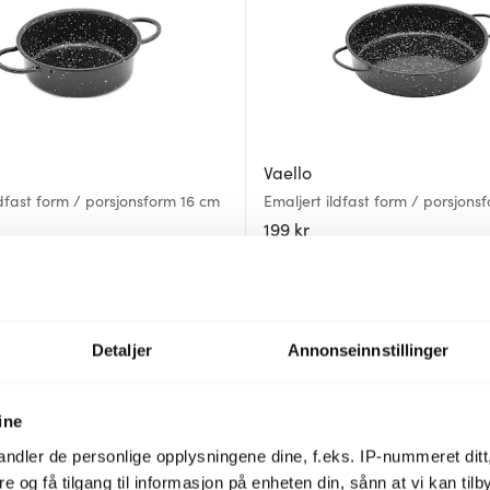
Vaello
ldfast form / porsjonsform 16 cm
Emaljert ildfast form / porsjons
199 kr
På lager
Detaljer
Annonseinnstillinger
ine
ndler de personlige opplysningene dine, f.eks. IP-nummeret ditt
re og få tilgang til informasjon på enheten din, sånn at vi kan ti