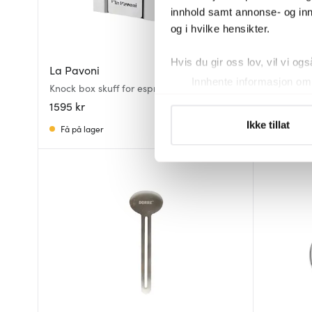
innhold samt annonse- og inn
og i hvilke hensikter.
Dorre
Hvis du gir oss lov, vil vi ogs
La Pavoni
Kiah kjøkk
Innhente informasjon om 
Knock box skuff for espresso i rustfritt stål
låsefunksj
Identifisere enheten din 
1595 kr
79 kr
Under
mer info
kan du lese 
Ikke tillat
Få på lager
På lager
Du kan hele tiden endre eller
Vi bruker informasjonskapsler
analysere trafikken vår. Vi 
sosiale medier, annonsering 
dem, eller som de har samlet