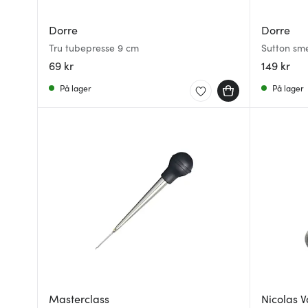
Dorre
Dorre
Tru tubepresse 9 cm
Sutton sm
69 kr
149 kr
På lager
På lager
Masterclass
Nicolas 