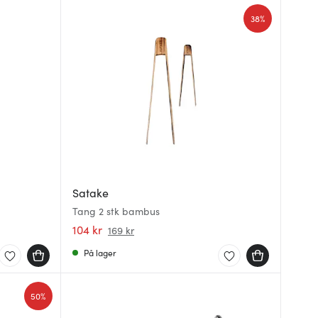
38%
Satake
Tang 2 stk bambus
104 kr
169 kr
På lager
50%