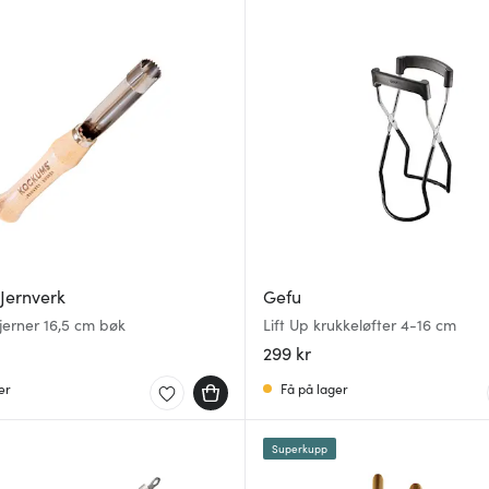
Jernverk
Gefu
jerner 16,5 cm bøk
Lift Up krukkeløfter 4-16 cm
299 kr
er
Få på lager
Superkupp