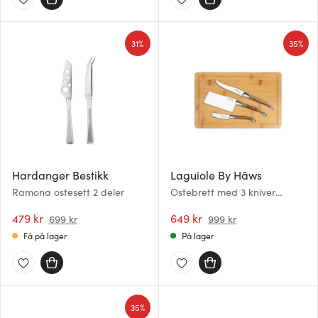
31%
35%
Hardanger Bestikk
Laguiole By Hâws
Ramona ostesett 2 deler
Ostebrett med 3 kniver
bambus/oliventre
479 kr
649 kr
699 kr
999 kr
Få på lager
På lager
35%