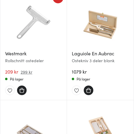
Westmark
Laguiole En Aubrac
Rollschnitt ostedeler
Ostekniv 3 deler blank
209 kr
1079 kr
299 kr
På lager
På lager