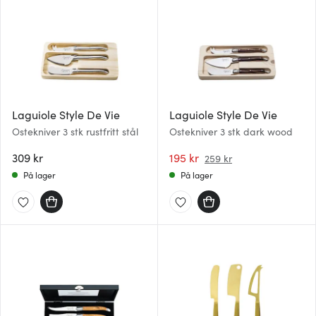
vårt, med partnerne våre innen sosiale medier,
annonsering og analysearbeid, som kan kombinere den
med annen informasjon du har gjort tilgjengelig for dem,
eller som de har samlet inn gjennom din bruk av
tjenestene deres.
Laguiole Style De Vie
Laguiole Style De Vie
Ostekniver 3 stk rustfritt stål
Ostekniver 3 stk dark wood
309 kr
195 kr
259 kr
På lager
På lager