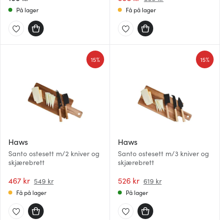
På lager
Få på lager
15%
15%
Haws
Haws
Santo ostesett m/2 kniver og
Santo ostesett m/3 kniver og
skjærebrett
skjærebrett
467 kr
526 kr
549 kr
619 kr
Få på lager
På lager