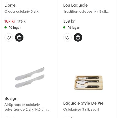
Dorre
Lou Laguiole
Oleda ostekniv 3 stk
Tradition ostebestikk 3 stk
stål
107 kr
359 kr
179 kr
På lager
På lager
Bosign
Laguiole Style De Vie
AirSpreader ostekniv
selvstående 2 stk 14,3 cm
Ostekniver 3 stk svart
rustfritt stål