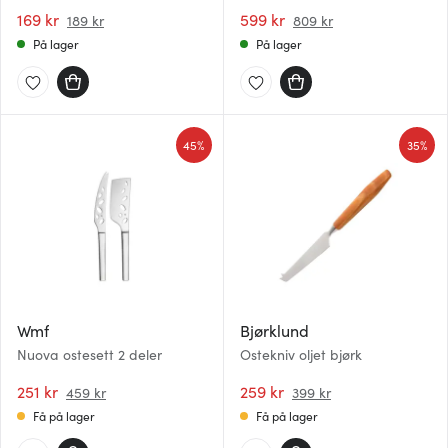
169 kr
599 kr
189 kr
809 kr
På lager
På lager
45%
35%
Wmf
Bjørklund
Nuova ostesett 2 deler
Ostekniv oljet bjørk
251 kr
259 kr
459 kr
399 kr
Få på lager
Få på lager