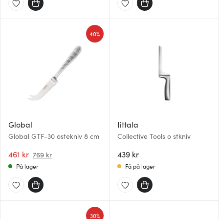
40%
Global
Iittala
Global GTF-30 ostekniv 8 cm
Collective Tools o stkniv
461 kr
439 kr
769 kr
På lager
Få på lager
30%