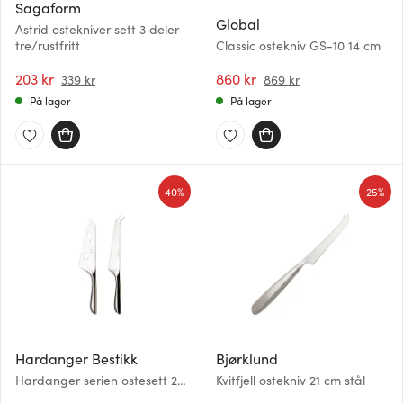
Sagaform
Global
Astrid ostekniver sett 3 deler
tre/rustfritt
Classic ostekniv GS-10 14 cm
203 kr
860 kr
339 kr
869 kr
På lager
På lager
40%
25%
Hardanger Bestikk
Bjørklund
Hardanger serien ostesett 2
Kvitfjell ostekniv 21 cm stål
deler