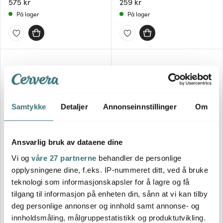
575 kr
259 kr
På lager
På lager
Samtykke
Detaljer
Annonseinnstillinger
Om
Ansvarlig bruk av dataene dine
Laguiole Style De Vie
Laguiole Style De Vie
Vi og
våre 27 partnerne
behandler de personlige
Ostekniver 3 stk pearl
Ostekniver 3 stk treasure
opplysningene dine, f.eks. IP-nummeret ditt, ved å bruke
teknologi som informasjonskapsler for å lagre og få
259 kr
259 kr
tilgang til informasjon på enheten din, sånn at vi kan tilby
På lager
På lager
deg personlige annonser og innhold samt annonse- og
innholdsmåling, målgruppestatistikk og produktutvikling.