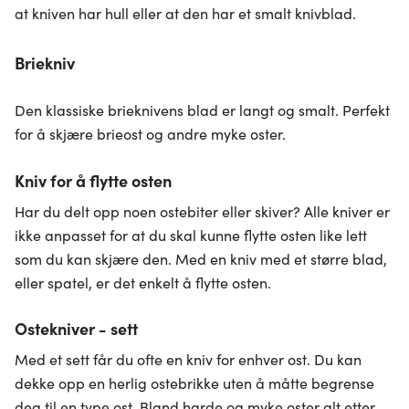
at kniven har hull eller at den har et smalt knivblad.
Briekniv
Den klassiske brieknivens blad er langt og smalt. Perfekt
for å skjære brieost og andre myke oster.
Kniv for å flytte osten
Har du delt opp noen ostebiter eller skiver? Alle kniver er
ikke anpasset for at du skal kunne flytte osten like lett
som du kan skjære den. Med en kniv med et større blad,
eller spatel, er det enkelt å flytte osten.
Ostekniver - sett
Med et sett får du ofte en kniv for enhver ost. Du kan
dekke opp en herlig ostebrikke uten å måtte begrense
deg til en type ost. Bland harde og myke oster alt etter