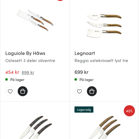
Laguiole By Hâws
Legnoart
Ostesett 3 deler oliventre
Reggio osteknivsett lyst tre
454 kr
699 kr
699 kr
På lager
På lager
Lagersalg
40%