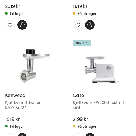
5KSMMGA stål
kjøttkvern 5KSMFGA hvit
2019 kr
1619 kr
På lager
Få på lager
BRA DEAL
Kenwood
Caso
Kjøttkvern tilbehør
Kjøttkvern FW2000 rustfritt
KAX950ME
stål
1519 kr
2199 kr
På lager
Få på lager