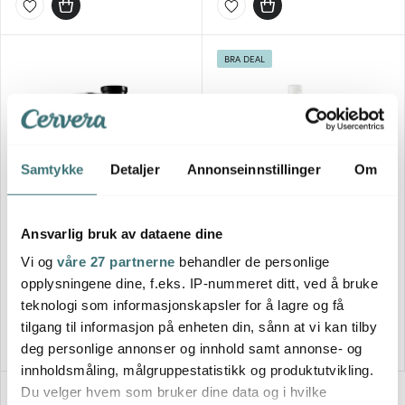
BRA DEAL
Samtykke
Detaljer
Annonseinnstillinger
Om
Sabor
Bosch
Ansvarlig bruk av dataene dine
Ultimate kjøttkvern børstet
Kjøttkvern til kjøkkenmaskin
Vi og
våre 27 partnerne
behandler de personlige
1499 kr
561 kr
opplysningene dine, f.eks. IP-nummeret ditt, ved å bruke
teknologi som informasjonskapsler for å lagre og få
På lager
På lager
tilgang til informasjon på enheten din, sånn at vi kan tilby
deg personlige annonser og innhold samt annonse- og
innholdsmåling, målgruppestatistikk og produktutvikling.
Du velger hvem som bruker dine data og i hvilke