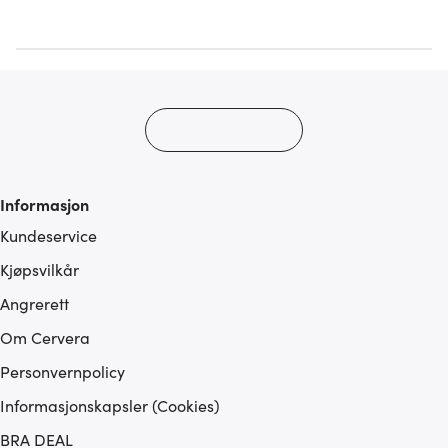
annonsering og analysearbeid, som kan kombinere den
med annen informasjon du har gjort tilgjengelig for dem,
eller som de har samlet inn gjennom din bruk av
tjenestene deres.
Informasjon
Kundeservice
Kjøpsvilkår
Angrerett
Om Cervera
Personvernpolicy
Informasjonskapsler (Cookies)
BRA DEAL