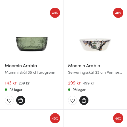
40%
40%
Moomin Arabia
Moomin Arabia
Mummi skål 35 cl furugrønn
Serveringsskål 23 cm Venner
for alltid
143 kr
299 kr
239 kr
499 kr
På lager
På lager
40%
40%