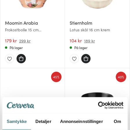
Moomin Arabia
Stiernholm
Frokostbolle 15 cm
Lotus skål 16 cm krem
Mummimamma
179 kr
104 kr
299 kr
189 kr
På lager
På lager
45%
40%
Samtykke
Detaljer
Annonseinnstillinger
Om
Aida