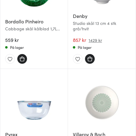
Denby
Bordallo Pinheiro
Studio skål 13 cm 4 stk
Cabbage skål kålblad 1,7L
grå/hvit
grønn
559 kr
857 kr
1429 kr
På lager
På lager
Pyrex
Villeroy & Boch