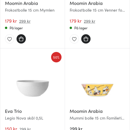
Moomin Arabia
Moomin Arabia
Frokostbolle 15 cm Mymlen
Frokostbolle 15 cm Venner for
alltid
179 kr
179 kr
299 kr
299 kr
På lager
På lager
50%
Eva Trio
Moomin Arabia
Legio Nova skål 0,5L
Mummi bolle 15 cm Familietid
80 år
150 kr
299 kr
299 kr