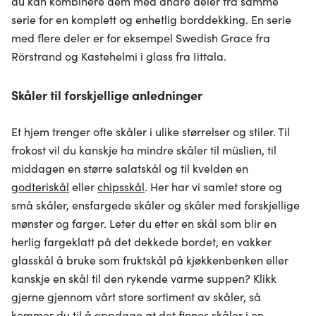
du kan kombinere dem med andre deler fra samme
serie for en komplett og enhetlig borddekking. En serie
med flere deler er for eksempel Swedish Grace fra
Rörstrand og Kastehelmi i glass fra Iittala.
Skåler til forskjellige anledninger
Et hjem trenger ofte skåler i ulike størrelser og stiler. Til
frokost vil du kanskje ha mindre skåler til müslien, til
middagen en større salatskål og til kvelden en
godteriskål
eller
chipsskål
. Her har vi samlet store og
små skåler, ensfargede skåler og skåler med forskjellige
mønster og farger. Leter du etter en skål som blir en
herlig fargeklatt på det dekkede bordet, en vakker
glasskål å bruke som fruktskål på kjøkkenbenken eller
kanskje en skål til den rykende varme suppen? Klikk
gjerne gjennom vårt store sortiment av skåler, så
kommer du til å oppdage at det finnes skåler i en