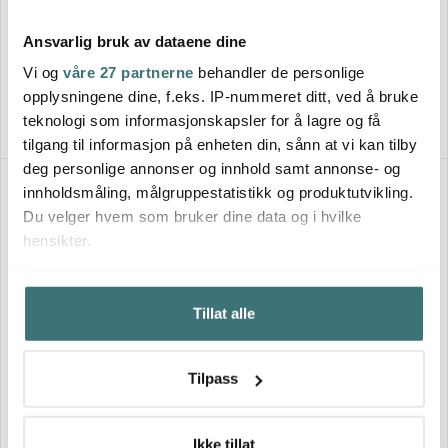
Stiernholm
Groovy skål 14,5 cm steintøy
Lotus salatskål 2,2L krem
svart
Ansvarlig bruk av dataene dine
318 kr
59 kr
579 kr
99 kr
Vi og
våre 27 partnerne
behandler de personlige
På lager
På lager
opplysningene dine, f.eks. IP-nummeret ditt, ved å bruke
teknologi som informasjonskapsler for å lagre og få
tilgang til informasjon på enheten din, sånn at vi kan tilby
deg personlige annonser og innhold samt annonse- og
29%
29%
innholdsmåling, målgruppestatistikk og produktutvikling.
Du velger hvem som bruker dine data og i hvilke
hensikter.
Hvis du gir oss lov, vil vi også gjerne:
Tillat alle
Innhente informasjon om den geografiske
beliggenheten din, som kan være nøyaktig innenfor
flere meter
Aida - Life In Colour
Aida - Life In Colour
Tilpass
Identifisere enheten din ved å aktivt skanne den for
Confetti skål 14 cm apricot
Confetti skål 14 cm candy
bestemte karakteristikker (fingeravtrykk)
floss
113 kr
113 kr
159 kr
159 kr
Under
mer info
kan du lese om hvordan dine personlige
Ikke tillat