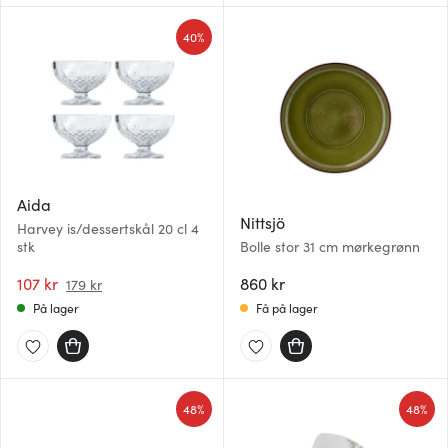
40%
Aida
Nittsjö
Harvey is/dessertskål 20 cl 4
stk
Bolle stor 31 cm mørkegrønn
107 kr
860 kr
179 kr
På lager
Få på lager
48%
48%