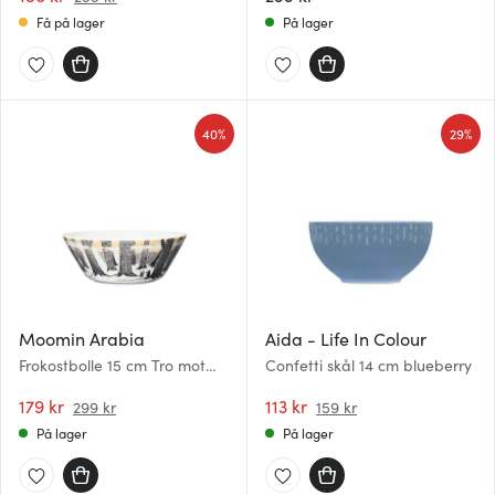
Få på lager
På lager
40%
29%
Moomin Arabia
Aida - Life In Colour
Frokostbolle 15 cm Tro mot
Confetti skål 14 cm blueberry
opprinnelsen
179 kr
113 kr
299 kr
159 kr
På lager
På lager