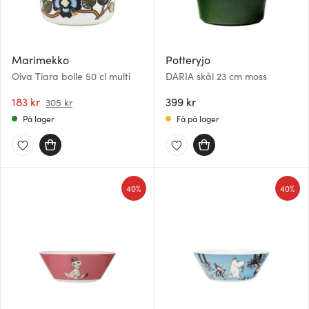
Marimekko
Potteryjo
Oiva Tiara bolle 50 cl multi
DARIA skål 23 cm moss
183 kr
399 kr
305 kr
På lager
Få på lager
40%
40%