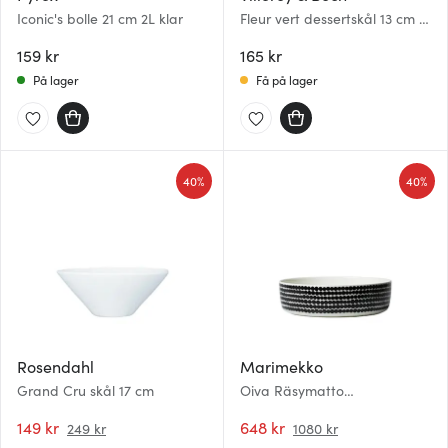
Iconic's bolle 21 cm 2L klar
Fleur vert dessertskål 13 cm 11
cl grønn
159 kr
165 kr
På lager
Få på lager
40%
40%
Rosendahl
Marimekko
Grand Cru skål 17 cm
Oiva Räsymatto
serveringsskål 3 L hvit/svart
149 kr
648 kr
249 kr
1080 kr