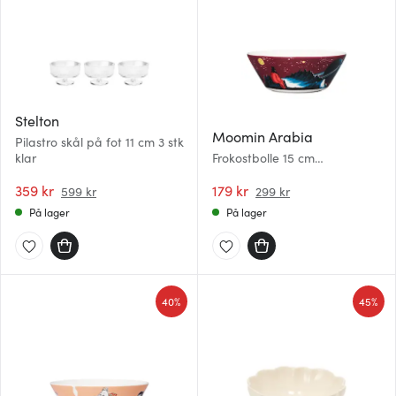
Stelton
Moomin Arabia
Pilastro skål på fot 11 cm 3 stk
klar
Frokostbolle 15 cm
Trollmannen
359 kr
179 kr
599 kr
299 kr
På lager
På lager
40%
45%