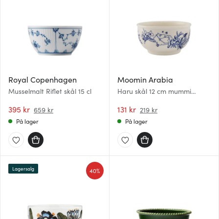
Royal Copenhagen
Moomin Arabia
Musselmalt Riflet skål 15 cl
Haru skål 12 cm mummi
hvit/blå
395 kr
131 kr
659 kr
219 kr
På lager
På lager
Lagersalg
40%