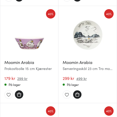
40%
40%
Moomin Arabia
Moomin Arabia
Frokostbolle 15 cm Kjærester
Serveringsskål 23 cm Tro mot
opprinnelsen
179 kr
299 kr
299 kr
499 kr
På lager
På lager
40%
40%