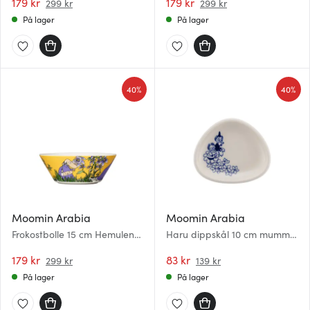
179 kr
179 kr
299 kr
299 kr
På lager
På lager
40%
40%
Moomin Arabia
Moomin Arabia
Frokostbolle 15 cm Hemulen
Haru dippskål 10 cm mummi
gul
hvit/blå
179 kr
83 kr
299 kr
139 kr
På lager
På lager