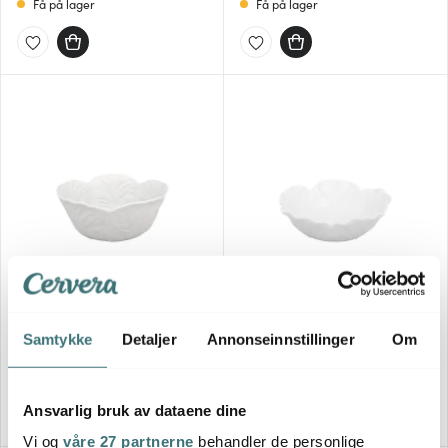
Få på lager
Få på lager
Bordallo Pinheiro
Bordallo Pinheiro
Cabbage skål kålblad 29,5
Cabbage skål kålblad 22,5
cm hvit
cm hvit
Samtykke
Detaljer
Annonseinnstillinger
Om
799 kr
399 kr
Få på lager
På lager
Ansvarlig bruk av dataene dine
Vi og
våre 27 partnerne
behandler de personlige