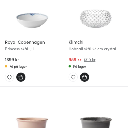
Royal Copenhagen
Klimchi
Princess skål 1,1L
Hobnail skål 23 cm crystal
1399 kr
989 kr
1319 kr
Få på lager
På lager