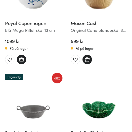
Royal Copenhagen
Mason Cash
Blå Mega Riflet skål 13 cm
Original Cane blandeskål S18
2,7L brun
1099 kr
599 kr
Få på lager
Få på lager
Lagersalg
40%