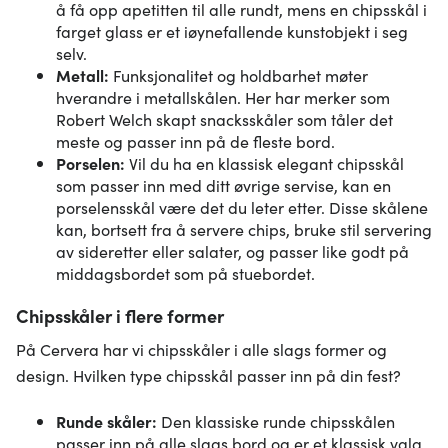
å få opp apetitten til alle rundt, mens en chipsskål i
farget glass er et iøynefallende kunstobjekt i seg
selv.
Metall:
Funksjonalitet og holdbarhet møter
hverandre i metallskålen. Her har merker som
Robert Welch skapt snacksskåler som tåler det
meste og passer inn på de fleste bord.
Porselen:
Vil du ha en klassisk elegant chipsskål
som passer inn med ditt øvrige servise, kan en
porselensskål være det du leter etter. Disse skålene
kan, bortsett fra å servere chips, bruke stil servering
av sideretter eller salater, og passer like godt på
middagsbordet som på stuebordet.
Chipsskåler i flere former
På Cervera har vi chipsskåler i alle slags former og
design. Hvilken type chipsskål passer inn på din fest?
Runde skåler:
Den klassiske runde chipsskålen
passer inn på alle slags bord og er et klassisk valg