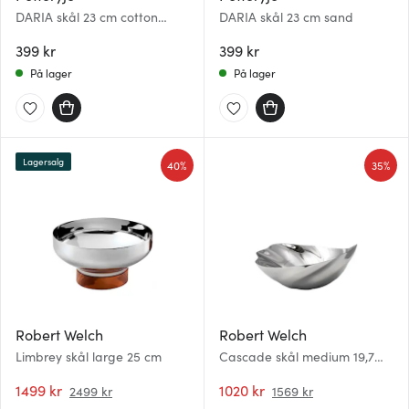
DARIA skål 23 cm cotton
DARIA skål 23 cm sand
white
399 kr
399 kr
På lager
På lager
Lagersalg
40%
35%
Robert Welch
Robert Welch
Limbrey skål large 25 cm
Cascade skål medium 19,7
cm
1499 kr
1020 kr
2499 kr
1569 kr