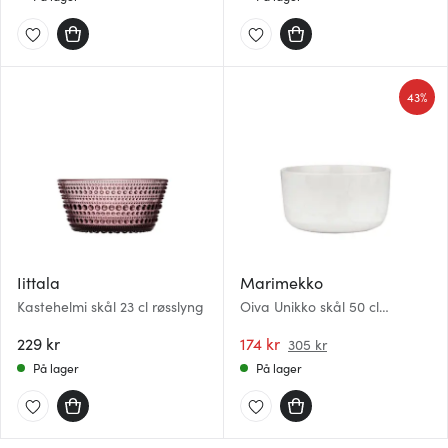
43%
Iittala
Marimekko
Kastehelmi skål 23 cl røsslyng
Oiva Unikko skål 50 cl
hvit/off-white
229 kr
174 kr
305 kr
På lager
På lager