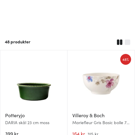
48
produkter
48%
Potteryjo
Villeroy & Boch
DARIA skål 23 cm moss
Mariefleur Gris Basic bolle 75
cl
399 kr
164 kr
315 kr