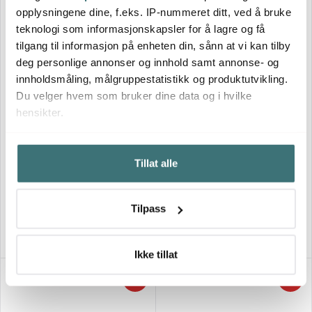
opplysningene dine, f.eks. IP-nummeret ditt, ved å bruke
teknologi som informasjonskapsler for å lagre og få
tilgang til informasjon på enheten din, sånn at vi kan tilby
deg personlige annonser og innhold samt annonse- og
innholdsmåling, målgruppestatistikk og produktutvikling.
Du velger hvem som bruker dine data og i hvilke
hensikter.
Arabia
Hvis du gir oss lov, vil vi også gjerne:
Modern House
Mainio Sarastus skål 23 cm
Tillat alle
hvit/svart
Nemo skål 1,5L sand
Innhente informasjon om den geografiske
beliggenheten din, som kan være nøyaktig innenfor
525 kr
329 kr
flere meter
Tilpass
Få på lager
På lager
Identifisere enheten din ved å aktivt skanne den for
bestemte karakteristikker (fingeravtrykk)
Under
mer info
kan du lese om hvordan dine personlige
Ikke tillat
data behandles og hvordan du kan velge hvordan de skal
Lagersalg
40%
40%
brukes. Du kan hele tiden endre eller trekke tilbake ditt
samtykke fra erklæringen om informasjonskapsler.