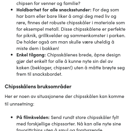
chipsen for venner og familie?
Holdbarhet for alle snacksstunder:
For deg som
har barn eller bare liker å omgi deg med liv og
røre, finnes det robuste chipsskåler i materiale som
for eksempel metall. Disse chipsskålene er perfekte
for piknik, grillkvelder og sammenkomster i parken.
De holder også om man skulle være uheldig å
miste dem i bakken!
Enkel tilgang:
Chipsskålenes brede, åpne design
gjør det enkelt for alle å kunne nyte sin del av
kaken (beklager, chipsen!) uten å måtte brøyte seg
frem til snacksbordet.
Chipsskålens bruksområder
Her er noen av situasjonene der chipsskålen kan komme
til unnsetning:
På filmkvelden:
Send rundt store chipsskåler fylt
med forskjellige chipssorter. Nå kan alle nyte sine
favorittchips uten å smul og forstyrrende