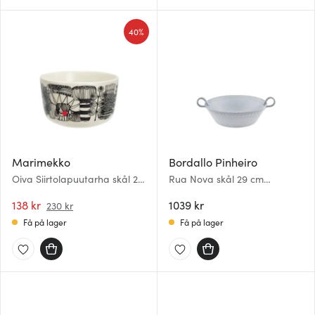
40%
Marimekko
Bordallo Pinheiro
Oiva Siirtolapuutarha skål 25
Rua Nova skål 29 cm
cl hvit/svart/rød
antikkhvit
138 kr
1039 kr
230 kr
Få på lager
Få på lager