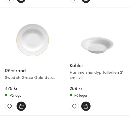
Kähler
Rörstrand
Hammershøi dyp tallerken 21
Swedish Grace Gala dyp
cm hvit
tallerken 25 cm
475 kr
289 kr
På lager
På lager