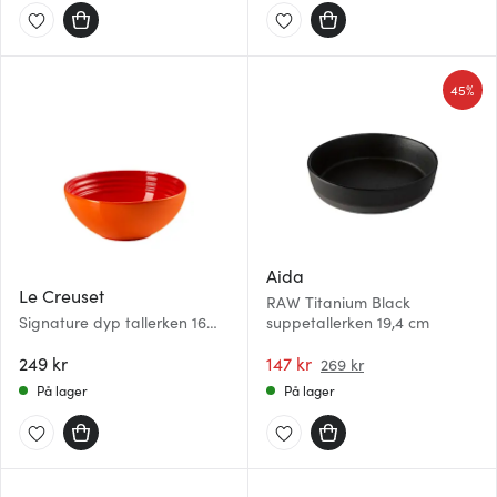
45%
Aida
Le Creuset
RAW Titanium Black
Signature dyp tallerken 16
suppetallerken 19,4 cm
cm volcanic
249 kr
147 kr
269 kr
På lager
På lager