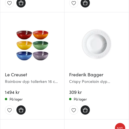
Le Creuset
Frederik Bagger
Rainbow dyp tallerken 16 cm
Crispy Porcelain dyp
6 stk
tallerken 22,5 cm hvit
1494 kr
309 kr
På lager
På lager
50%