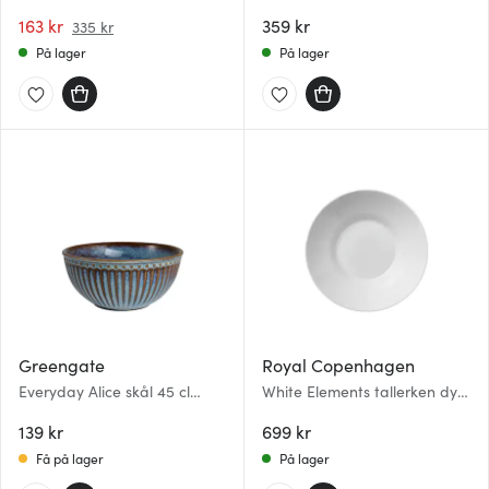
tallerken 23 cm
163 kr
359 kr
335 kr
På lager
På lager
Greengate
Royal Copenhagen
Everyday Alice skål 45 cl
White Elements tallerken dyp
oyster blue
25 cm
139 kr
699 kr
Få på lager
På lager