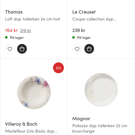
Thomas
Le Creuset
Loft dyp tallerken 24 cm hvit
Coupe collection dyp
tallerken 16 cm chambray
164 kr
239 kr
219 kr
På lager
På lager
51%
Magnor
Villeroy & Boch
Palazzo dyp tallerken 22 cm
Mariefleur Gris Basic dyp
brun/beige