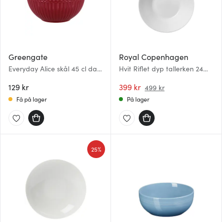
Greengate
Royal Copenhagen
Everyday Alice skål 45 cl dark
Hvit Riflet dyp tallerken 24
red
cm
129 kr
399 kr
499 kr
Få på lager
På lager
25%