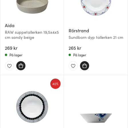
Aida
Rörstrand
RAW suppetallerken 19,5x4x5
cm sandy beige
Sundborn dyp tallerken 21 cm
269 kr
265 kr
På lager
På lager
40%