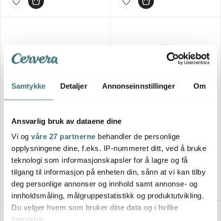
Samtykke
Detaljer
Annonseinnstillinger
Om
Ansvarlig bruk av dataene dine
Broste Copenhagen
Royal Copenhagen
Nordic Sea dyp tallerken 22,5
Blå Mega Riflet dyp tallerken
Vi og
våre 27 partnerne
behandler de personlige
cm
20 cm
opplysningene dine, f.eks. IP-nummeret ditt, ved å bruke
235 kr
1099 kr
teknologi som informasjonskapsler for å lagre og få
Få på lager
På lager
tilgang til informasjon på enheten din, sånn at vi kan tilby
deg personlige annonser og innhold samt annonse- og
innholdsmåling, målgruppestatistikk og produktutvikling.
Du velger hvem som bruker dine data og i hvilke
hensikter.