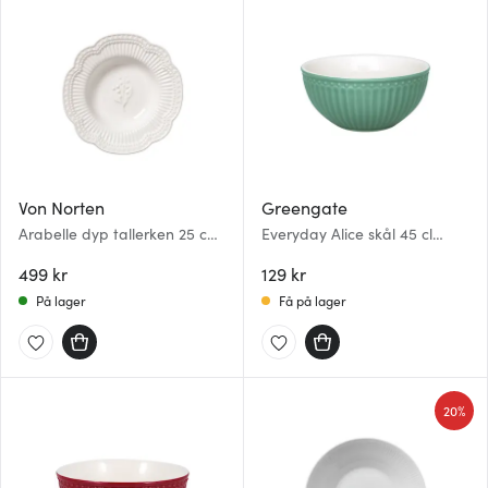
Von Norten
Greengate
Arabelle dyp tallerken 25 cm
Everyday Alice skål 45 cl
hvit
dusty green
499 kr
129 kr
På lager
Få på lager
20%