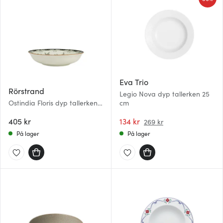
Eva Trio
Rörstrand
Legio Nova dyp tallerken 25
Ostindia Floris dyp tallerken
cm
22 cm grønn
405 kr
134 kr
269 kr
På lager
På lager