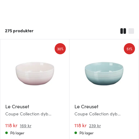
275
produkter
30%
51%
Le Creuset
Le Creuset
Coupe Collection dyb
Coupe Collection dyb
tallerken 16 cm shell pink
tallerken 16 cm sea salt
118 kr
118 kr
169 kr
239 kr
På lager
På lager