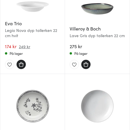
med annen informasjon du har gjort tilgjengelig for dem,
eller som de har samlet inn gjennom din bruk av
tjenestene deres.
Eva Trio
Villeroy & Boch
Legio Nova dyp tallerken 22
cm hvit
Lave Gris dyp tallerken 22 cm
174 kr
275 kr
249 kr
På lager
På lager