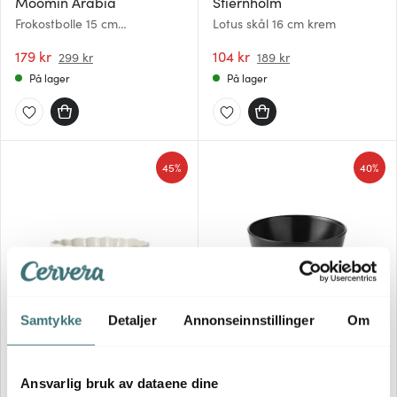
Moomin Arabia
Stiernholm
Frokostbolle 15 cm
Lotus skål 16 cm krem
Mummimamma
179 kr
104 kr
299 kr
189 kr
På lager
På lager
45%
40%
Aida
Samtykke
Detaljer
Annonseinnstillinger
Om
Stiernholm
Groovy skål 14,5 cm steintøy
Lotus salatskål 2,2L krem
svart
Ansvarlig bruk av dataene dine
318 kr
59 kr
579 kr
99 kr