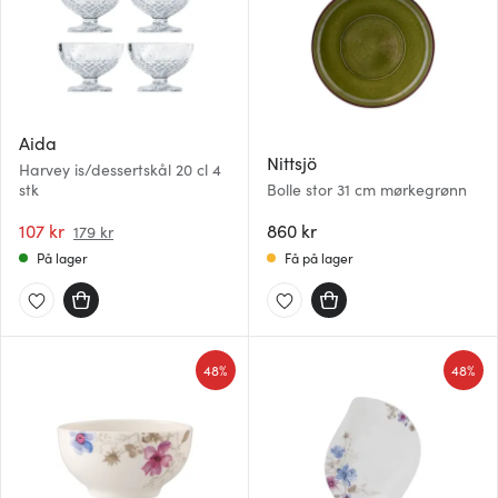
Aida
Nittsjö
Harvey is/dessertskål 20 cl 4
stk
Bolle stor 31 cm mørkegrønn
107 kr
860 kr
179 kr
På lager
Få på lager
48%
48%