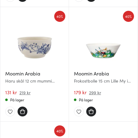
40%
40%
Moomin Arabia
Moomin Arabia
Haru skål 12 cm mummi
Frokostbolle 15 cm Lille My i
hvit/blå
engen
131 kr
179 kr
219 kr
299 kr
På lager
På lager
40%