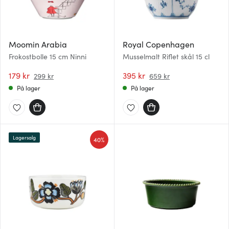
Moomin Arabia
Royal Copenhagen
Frokostbolle 15 cm Ninni
Musselmalt Riflet skål 15 cl
179 kr
395 kr
299 kr
659 kr
På lager
På lager
Lagersalg
40%