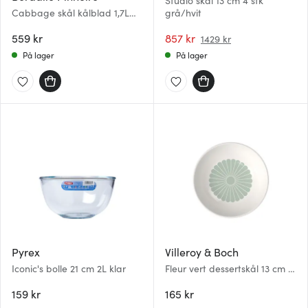
Studio skål 13 cm 4 stk
Cabbage skål kålblad 1,7L
grå/hvit
grønn
559 kr
857 kr
1429 kr
På lager
På lager
Pyrex
Villeroy & Boch
Iconic's bolle 21 cm 2L klar
Fleur vert dessertskål 13 cm 11
cl grønn
159 kr
165 kr