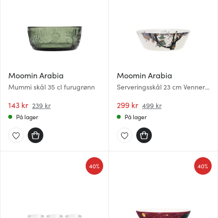
Moomin Arabia
Moomin Arabia
Mummi skål 35 cl furugrønn
Serveringsskål 23 cm Venner
for alltid
143 kr
299 kr
239 kr
499 kr
På lager
På lager
40%
40%