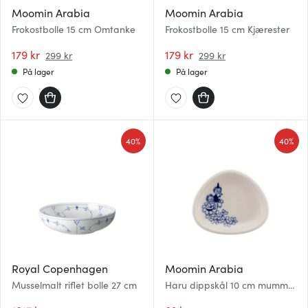
Moomin Arabia
Moomin Arabia
Frokostbolle 15 cm Omtanke
Frokostbolle 15 cm Kjærester
179 kr
179 kr
299 kr
299 kr
På lager
På lager
40%
40%
Royal Copenhagen
Moomin Arabia
Musselmalt riflet bolle 27 cm
Haru dippskål 10 cm mummi
hvit/blå