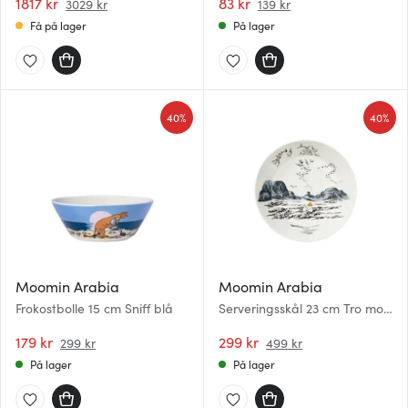
1817 kr
83 kr
3029 kr
139 kr
Få på lager
På lager
40%
40%
Moomin Arabia
Moomin Arabia
Frokostbolle 15 cm Sniff blå
Serveringsskål 23 cm Tro mot
opprinnelsen
179 kr
299 kr
299 kr
499 kr
På lager
På lager