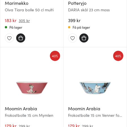
Marimekko
Potteryjo
Oiva Tiara bolle 50 cl multi
DARIA skål 23 cm moss
183 kr
399 kr
305 kr
På lager
Få på lager
40%
40%
Moomin Arabia
Moomin Arabia
Frokostbolle 15 cm Mymlen
Frokostbolle 15 cm Venner for
alltid
179 kr
179 kr
299 kr
299 kr