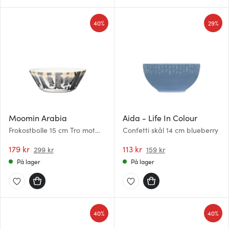
40%
29%
Moomin Arabia
Aida - Life In Colour
Frokostbolle 15 cm Tro mot
Confetti skål 14 cm blueberry
opprinnelsen
179 kr
113 kr
299 kr
159 kr
På lager
På lager
40%
40%