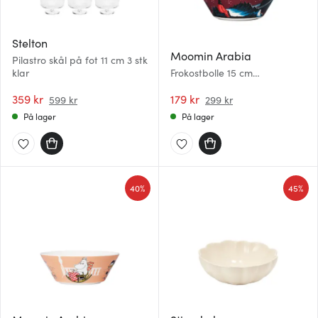
Stelton
Moomin Arabia
Pilastro skål på fot 11 cm 3 stk
klar
Frokostbolle 15 cm
Trollmannen
359 kr
179 kr
599 kr
299 kr
På lager
På lager
40%
45%