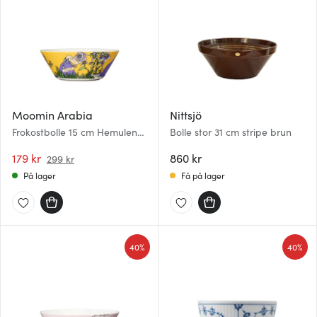
Moomin Arabia
Nittsjö
Frokostbolle 15 cm Hemulen
Bolle stor 31 cm stripe brun
gul
179 kr
860 kr
299 kr
På lager
Få på lager
40%
40%