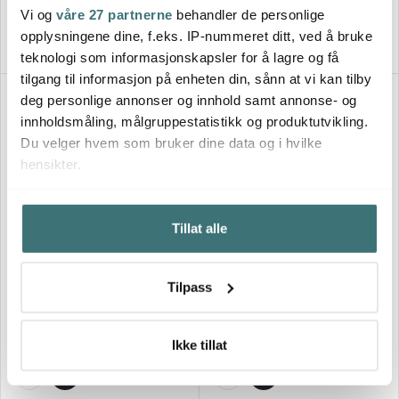
På lager
På lager
Vi og
våre 27 partnerne
behandler de personlige
opplysningene dine, f.eks. IP-nummeret ditt, ved å bruke
teknologi som informasjonskapsler for å lagre og få
tilgang til informasjon på enheten din, sånn at vi kan tilby
deg personlige annonser og innhold samt annonse- og
29%
29%
innholdsmåling, målgruppestatistikk og produktutvikling.
Du velger hvem som bruker dine data og i hvilke
hensikter.
Hvis du gir oss lov, vil vi også gjerne:
Tillat alle
Innhente informasjon om den geografiske
beliggenheten din, som kan være nøyaktig innenfor
Aida - Life In Colour
Aida - Life In Colour
flere meter
Confetti skål 14 cm apricot
Confetti skål 14 cm candy
Tilpass
Identifisere enheten din ved å aktivt skanne den for
floss
bestemte karakteristikker (fingeravtrykk)
113 kr
113 kr
159 kr
159 kr
Under
mer info
kan du lese om hvordan dine personlige
Få på lager
På lager
Ikke tillat
data behandles og hvordan du kan velge hvordan de skal
brukes. Du kan hele tiden endre eller trekke tilbake ditt