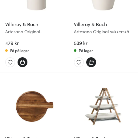
Villeroy & Boch
Villeroy & Boch
Artesano Original
Artesano Original sukkerskål
fløtemugge 20 cl
med lokk 30 cl
479 kr
539 kr
Få på lager
På lager