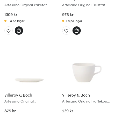
Artesano Orginal kakefat
Artesano Original Fruktfat
med flere lag 42,1 x 25,6 cm
55x17 cm
1309 kr
975 kr
Få på lager
Få på lager
Villeroy & Boch
Villeroy & Boch
Artesano Original
Artesano Original kaffekopp
serveringsfat 44x14 cm
25 cl
875 kr
239 kr