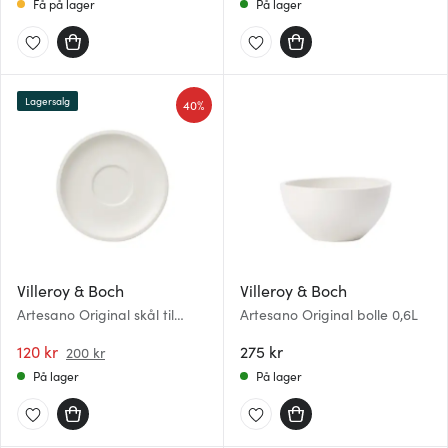
Få på lager
På lager
Lagersalg
40%
Villeroy & Boch
Villeroy & Boch
Artesano Original skål til
Artesano Original bolle 0,6L
kopp 16 cm
120 kr
275 kr
200 kr
På lager
På lager