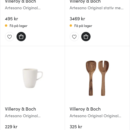
Villeroy & Boch
Villeroy & Boch
Artesano Original
Artesano Original stativ med
serveringsfat 24 cm
3 fat
495 kr
3469 kr
Få på lager
Få på lager
Villeroy & Boch
Villeroy & Boch
Artesano Original
Artesano Original Original
espressokopp med hank 10 cl
salatbestikk
229 kr
325 kr