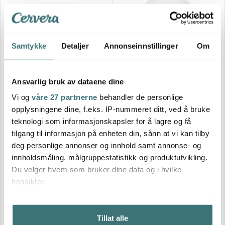
Samtykke
Detaljer
Annonseinnstillinger
Om
Villeroy & Boch
Villeroy & Boch
Ansvarlig bruk av dataene dine
Artesano Original fat til
Artesano Original tallerken 16
sauseneb 28x16 cm
cm
Vi og
våre 27 partnerne
behandler de personlige
325 kr
265 kr
opplysningene dine, f.eks. IP-nummeret ditt, ved å bruke
Få på lager
På lager
teknologi som informasjonskapsler for å lagre og få
tilgang til informasjon på enheten din, sånn at vi kan tilby
deg personlige annonser og innhold samt annonse- og
innholdsmåling, målgruppestatistikk og produktutvikling.
Du velger hvem som bruker dine data og i hvilke
hensikter.
Hvis du gir oss lov, vil vi også gjerne:
Tillat alle
Innhente informasjon om den geografiske