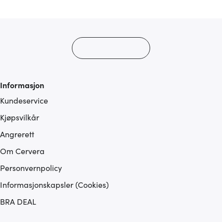
med annen informasjon du har gjort tilgjengelig for dem,
eller som de har samlet inn gjennom din bruk av
tjenestene deres.
Informasjon
Kundeservice
Kjøpsvilkår
Angrerett
Om Cervera
Personvernpolicy
Informasjonskapsler (Cookies)
BRA DEAL