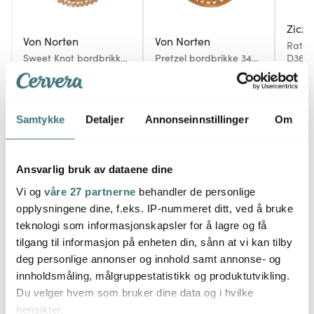
Zicz
Von Norten
Von Norten
Ratta
Sweet Knot bordbrikke
Pretzel bordbrikke 34
D36 c
35 cm rotting
cm rotting
449 kr
449 kr
269 k
På lager
På lager
På l
Samtykke
Detaljer
Annonseinnstillinger
Om
Ansvarlig bruk av dataene dine
Vi og
våre 27 partnerne
behandler de personlige
Du kanskje også liker
opplysningene dine, f.eks. IP-nummeret ditt, ved å bruke
teknologi som informasjonskapsler for å lagre og få
tilgang til informasjon på enheten din, sånn at vi kan tilby
deg personlige annonser og innhold samt annonse- og
innholdsmåling, målgruppestatistikk og produktutvikling.
Du velger hvem som bruker dine data og i hvilke
hensikter.