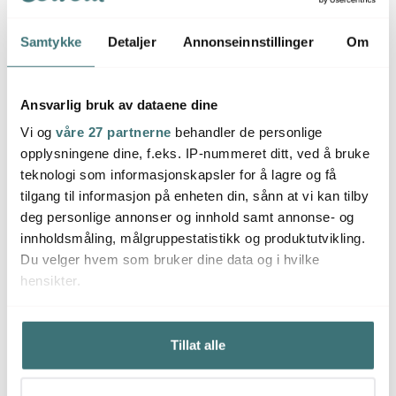
Teskje 14 cm 4 stk
Teak saltskje 8 cm
Krydd
antikk gullfinish
akasi
161 kr
49 kr
59 kr
230 kr
Samtykke
Detaljer
Annonseinnstillinger
Om
På lager
På lager
På l
Ansvarlig bruk av dataene dine
Vi og
våre 27 partnerne
behandler de personlige
opplysningene dine, f.eks. IP-nummeret ditt, ved å bruke
teknologi som informasjonskapsler for å lagre og få
Du kanskje også liker
tilgang til informasjon på enheten din, sånn at vi kan tilby
deg personlige annonser og innhold samt annonse- og
innholdsmåling, målgruppestatistikk og produktutvikling.
Lagers
Du velger hvem som bruker dine data og i hvilke
hensikter.
Hvis du gir oss lov, vil vi også gjerne:
Tillat alle
Innhente informasjon om den geografiske
beliggenheten din, som kan være nøyaktig innenfor
flere meter