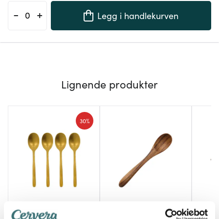
-
+
Legg i handlekurven
Lignende produkter
30%
Nicolas Vahé
Tell Me More
Sögn