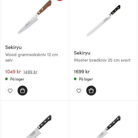
Sekiryu
Sekiryu
Wood grønnsakskniv 12 cm
sølv
Master brødkniv 25 cm svart
1049 kr
1699 kr
1499 kr
På lager
På lager