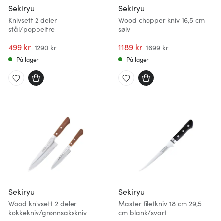
Sekiryu
Sekiryu
Knivsett 2 deler
Wood chopper kniv 16,5 cm
stål/poppeltre
sølv
499 kr
1189 kr
1290 kr
1699 kr
På lager
På lager
Sekiryu
Sekiryu
Wood knivsett 2 deler
Master filetkniv 18 cm 29,5
kokkekniv/grønnsakskniv
cm blank/svart