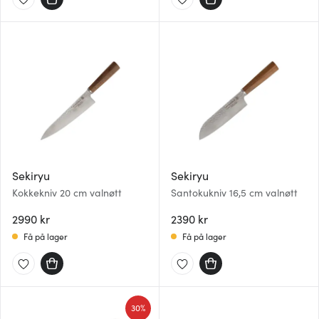
dessuten informasjon om hvordan du bruker nettstedet
vårt, med partnerne våre innen sosiale medier,
annonsering og analysearbeid, som kan kombinere den
med annen informasjon du har gjort tilgjengelig for dem,
eller som de har samlet inn gjennom din bruk av
tjenestene deres.
Sekiryu
Sekiryu
Kokkekniv 20 cm valnøtt
Santokukniv 16,5 cm valnøtt
2990 kr
2390 kr
Få på lager
Få på lager
30%