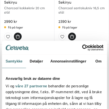
Sekiryu
Sekiryu
Charcoal kokkekniv 20 cm
Charcoal santokukniv 16,5 cm
stål
stål
2990 kr
2390 kr
Få på lager
Få på lager
Samtykke
Detaljer
Annonseinnstillinger
Om
Ansvarlig bruk av dataene dine
Vi og
våre 27 partnerne
behandler de personlige
opplysningene dine, f.eks. IP-nummeret ditt, ved å bruke
Sekiryu
Sekiryu
teknologi som informasjonskapsler for å lagre og få
Sashimikniv 24 cm stål/svart
Sashimikniv 27 cm stål/svart
tilgang til informasjon på enheten din, sånn at vi kan tilby