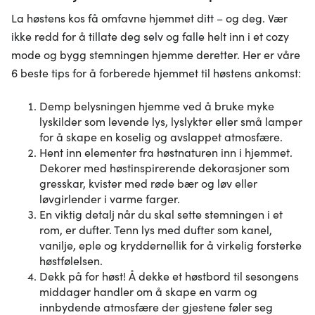
La høstens kos få omfavne hjemmet ditt – og deg. Vær
ikke redd for å tillate deg selv og falle helt inn i et cozy
mode og bygg stemningen hjemme deretter. Her er våre
6 beste tips for å forberede hjemmet til høstens ankomst:
Demp belysningen hjemme ved å bruke myke
lyskilder som levende lys, lyslykter eller små lamper
for å skape en koselig og avslappet atmosfære.
Hent inn elementer fra høstnaturen inn i hjemmet.
Dekorer med høstinspirerende dekorasjoner som
gresskar, kvister med røde bær og løv eller
løvgirlender i varme farger.
En viktig detalj når du skal sette stemningen i et
rom, er dufter. Tenn lys med dufter som kanel,
vanilje, eple og kryddernellik for å virkelig forsterke
høstfølelsen.
Dekk på for høst! Å dekke et høstbord til sesongens
middager handler om å skape en varm og
innbydende atmosfære der gjestene føler seg