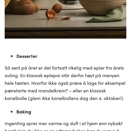
Desserter
Så sent på året er det fortsatt rikelig med epler fra årets
avling. En klassisk eplepai står derfor høyt på menyen
hele høsten. Hvorfor ikke også prøve å lage for eksempel
pæretarte med mandelkrem? – eller en klassisk
kanelbolle (glem ikke kanelbollens dag den 4. oktober!).
Baking
Ingenting sprer mer varme og duft i et hjem enn nybakt
brød! Hvis du ikke er en erfaren baker, kan du prøve å