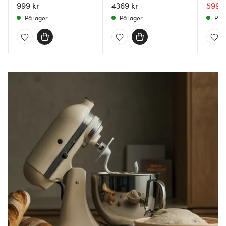
999 kr
4369 kr
599 k
På lager
På lager
På l