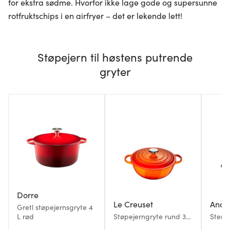
for ekstra sødme. Hvorfor ikke lage gode og supersunne
rotfruktschips i en airfryer – det er lekende lett!
Støpejern til høstens putrende
gryter
Dorre
Le Creuset
Ander
Gretl støpejernsgryte 4
L rød
Støpejerngryte rund 32
Stenfo
cm 7L volcanic
med g