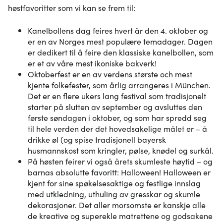
høstfavoritter som vi kan se frem til:
Kanelbollens dag feires hvert år den 4. oktober og
er en av Norges mest populære temadager. Dagen
er dedikert til å feire den klassiske kanelbollen, som
er et av våre mest ikoniske bakverk!
Oktoberfest er en av verdens største och mest
kjente folkefester, som årlig arrangeres i München.
Det er en flere ukers lang festival som tradisjonelt
starter på slutten av september og avsluttes den
første søndagen i oktober, og som har spredd seg
til hele verden der det hovedsakelige målet er – å
drikke øl (og spise tradisjonell bayersk
husmannskost som kringler, pølse, knødel og surkål.
På høsten feirer vi også årets skumleste høytid – og
barnas absolutte favoritt: Halloween! Halloween er
kjent for sine spøkelsesaktige og festlige innslag
med utkledning, uthuling av gresskar og skumle
dekorasjoner. Det aller morsomste er kanskje alle
de kreative og superekle matrettene og godsakene