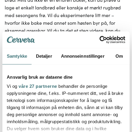
lage et enkelt landbrød eller kanskje et mørkt rugbrød
med sesongens frø. Vil du eksperimentere litt mer –
hvorfor ikke bake med annet som høsten byr på, for
eksempel gresskar. Vil du ta det et steg videre, kan du
prøve deg på et fruktbrød med frukt som du tørker selv i
en sopp- og frukttørker, for eksempel plommer, ferskener
eller druer.
Samtykke
Detaljer
Annonseinnstillinger
Om
Oppskrifstips til høstens middager
Ansvarlig bruk av dataene dine
Vi og
våre 27 partnerne
behandler de personlige
opplysningene dine, f.eks. IP-nummeret ditt, ved å bruke
teknologi som informasjonskapsler for å lagre og få
tilgang til informasjon på enheten din, sånn at vi kan tilby
deg personlige annonser og innhold samt annonse- og
innholdsmåling, målgruppestatistikk og produktutvikling.
Du velger hvem som bruker dine data og i hvilke