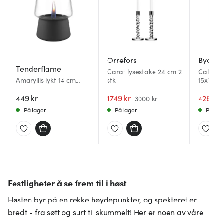
Orrefors
Byon
Tenderflame
Carat lysestake 24 cm 2
Calore
Amaryllis lykt 14 cm
stk
15x15
svart
stripe
449 kr
1749 kr
426 k
3000 kr
På lager
På lager
På l
Festligheter å se frem til i høst
Høsten byr på en rekke høydepunkter, og spekteret er
bredt - fra søtt og surt til skummelt! Her er noen av våre