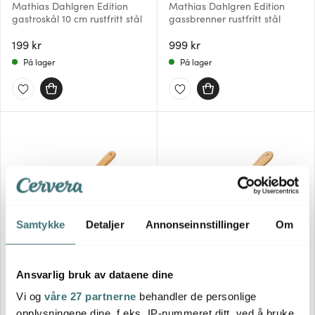
Mathias Dahlgren Edition
Mathias Dahlgren Edition
gastroskål 10 cm rustfritt stål
gassbrenner rustfritt stål
199 kr
999 kr
På lager
På lager
Samtykke
Detaljer
Annonseinnstillinger
Om
Culimat
Culimat
Ansvarlig bruk av dataene dine
Stekespade stor 32 cm or
Stekespade mellom 23 cm or
Vi og
våre 27 partnerne
behandler de personlige
159 kr
149 kr
opplysningene dine, f.eks. IP-nummeret ditt, ved å bruke