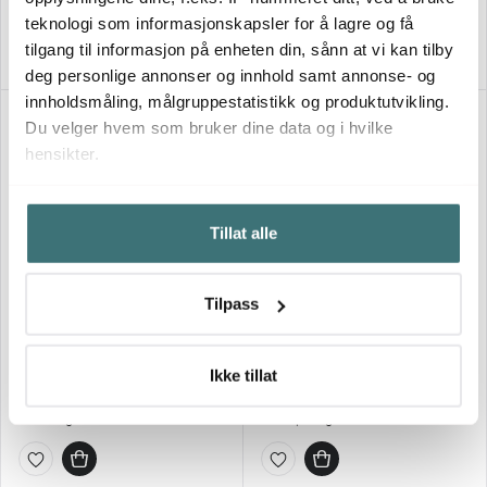
På lager
På lager
teknologi som informasjonskapsler for å lagre og få
tilgang til informasjon på enheten din, sånn at vi kan tilby
deg personlige annonser og innhold samt annonse- og
innholdsmåling, målgruppestatistikk og produktutvikling.
35%
Du velger hvem som bruker dine data og i hvilke
hensikter.
Hvis du gir oss lov, vil vi også gjerne:
Tillat alle
Innhente informasjon om den geografiske
beliggenheten din, som kan være nøyaktig innenfor
flere meter
Culimat
Tilpass
Identifisere enheten din ved å aktivt skanne den for
Culimat
Mathias Dahlgren Edition
bestemte karakteristikker (fingeravtrykk)
Smørkniv 17,5 cm or
gryte 24 cm 5L
Under
mer info
kan du lese om hvordan dine personlige
Ikke tillat
51 kr
1299 kr
79 kr
data behandles og hvordan du kan velge hvordan de skal
På lager
Få på lager
brukes. Du kan hele tiden endre eller trekke tilbake ditt
samtykke fra erklæringen om informasjonskapsler.