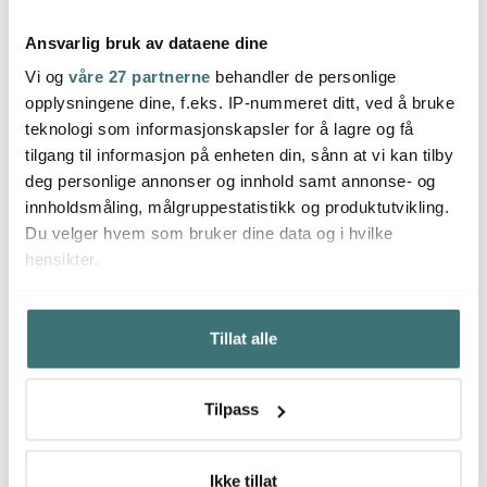
Ansvarlig bruk av dataene dine
Vi og
våre 27 partnerne
behandler de personlige
Culimat
Culimat
Culi
opplysningene dine, f.eks. IP-nummeret ditt, ved å bruke
Mathias Dahlgren
Mathias Dahlgren
Mathi
teknologi som informasjonskapsler for å lagre og få
sauteuse 18 cm grå
Edition gassbrenner
steke
rustfritt stål
tilgang til informasjon på enheten din, sånn at vi kan tilby
1319 kr
999 kr
1649 
deg personlige annonser og innhold samt annonse- og
På lager
På lager
På l
innholdsmåling, målgruppestatistikk og produktutvikling.
Du velger hvem som bruker dine data og i hvilke
hensikter.
Hvis du gir oss lov, vil vi også gjerne:
Tillat alle
Innhente informasjon om den geografiske
Du kanskje også liker
beliggenheten din, som kan være nøyaktig innenfor
flere meter
Tilpass
Identifisere enheten din ved å aktivt skanne den for
36%
bestemte karakteristikker (fingeravtrykk)
Under
mer info
kan du lese om hvordan dine personlige
Ikke tillat