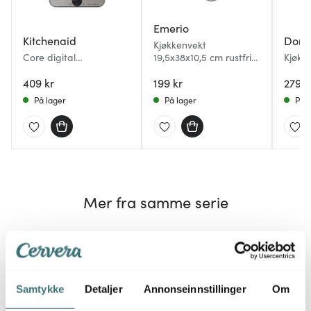
Emerio
Kitchenaid
Dorr
Kjøkkenvekt
Core digital
19,5x38x10,5 cm rustfritt
Kjøkke
kjøkkenvekt 5kg svart
stål
409 kr
199 kr
279 k
På lager
På lager
På l
Mer fra samme serie
Samtykke
Detaljer
Annonseinnstillinger
Om