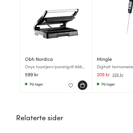
Obh Nordica
Mingle
Onyx toastjern/paninigrill 6889
Digitalt termomete
1000W svart
599 kr
209 kr
329 kr
På lager
På lager
Relaterte sider