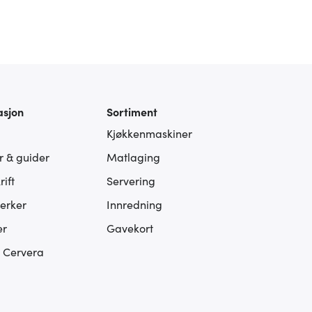
asjon
Sortiment
Kjøkkenmaskiner
er & guider
Matlaging
ift
Servering
erker
Innredning
er
Gavekort
s Cervera