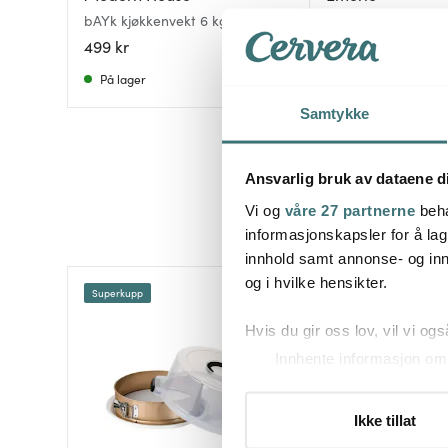
bAYk kjøkkenvekt 6 kg sand
Kjøkkenvekt 5 kg g
499 kr
149 kr
På lager
På lager
Samtykke
Ansvarlig bruk av dataene d
Vi og
våre 27 partnerne
beha
informasjonskapsler for å lag
innhold samt annonse- og inn
og i hvilke hensikter.
Superkupp
38%
Hvis du gir oss lov, vil vi ogs
Innhente informasjon om 
Identifisere enheten din 
Under
mer info
kan du lese 
Ikke tillat
Du kan hele tiden endre eller