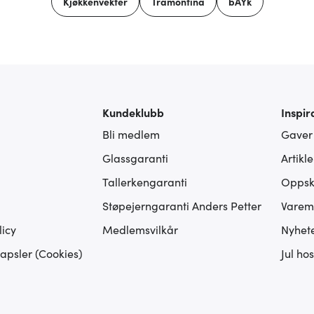
Kjøkkenvekter
Tramontina
bAYk
Kundeklubb
Inspir
Bli medlem
Gaver
Glassgaranti
Artikl
Tallerkengaranti
Oppskr
Støpejerngaranti Anders Petter
Varem
icy
Medlemsvilkår
Nyhet
apsler (Cookies)
Jul ho