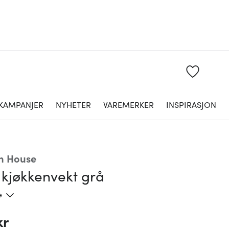
KAMPANJER
NYHETER
VAREMERKER
INSPIRASJON
n House
 kjøkkenvekt grå
e
kr