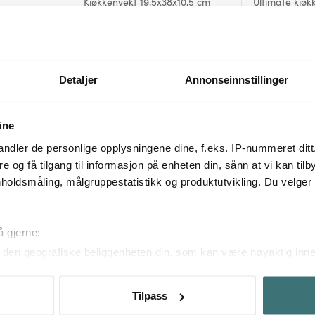
Kjøkkenvekt 19,5x38x10,5 cm
Ultimate kjø
lass svart
rustfritt stål
soner 0,2g–1k
199 kr
599 kr
På lager
På lager
Detaljer
Annonseinnstillinger
ine
Mer fra samme serie
ndler de personlige opplysningene dine, f.eks. IP-nummeret ditt
re og få tilgang til informasjon på enheten din, sånn at vi kan ti
holdsmåling, målgruppestatistikk og produktutvikling. Du velge
å gjerne:
den geografiske beliggenheten din, som kan være nøyaktig innen
ved å aktivt skanne den for bestemte karakteristikker (fingeravtr
om hvordan dine personlige data behandles og hvordan du kan v
Tilpass
 trekke tilbake ditt samtykke fra erklæringen om informasjonskap