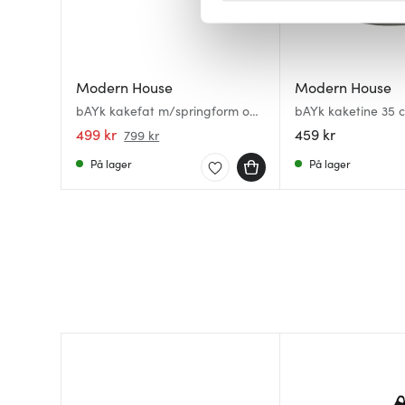
Vi bruker informasjonskapsler
analysere trafikken vår. Vi 
sosiale medier, annonsering 
Modern House
Modern House
dem, eller som de har samlet
bAYk kakefat m/springform og
bAYk kaketine 35 
lokk 26 cm
499 kr
459 kr
799 kr
På lager
På lager