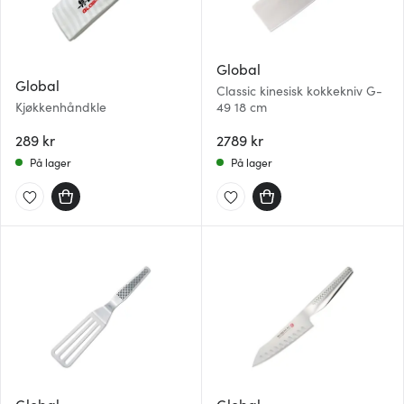
Global
Global
Classic kinesisk kokkekniv G-
Kjøkkenhåndkle
49 18 cm
289 kr
2789 kr
På lager
På lager
Global
Global