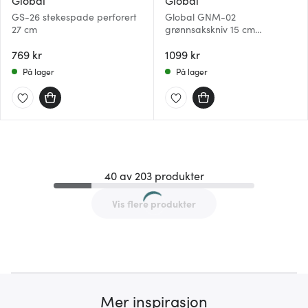
GS-26 stekespade perforert
Global GNM-02
27 cm
grønnsakskniv 15 cm
olivenslipt oriental
769 kr
1099 kr
På lager
På lager
40 av 203 produkter
Vis flere produkter
Mer inspirasjon