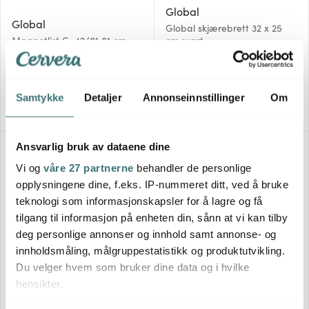
Global
Global
Global skjærebrett 32 x 25
Magnetlist G-42/81 81 cm
cm svart
2449 kr
449 kr
På lager
På lager
Samtykke
Detaljer
Annonseinnstillinger
Om
Ansvarlig bruk av dataene dine
30%
Vi og
våre 27 partnerne
behandler de personlige
opplysningene dine, f.eks. IP-nummeret ditt, ved å bruke
teknologi som informasjonskapsler for å lagre og få
tilgang til informasjon på enheten din, sånn at vi kan tilby
deg personlige annonser og innhold samt annonse- og
innholdsmåling, målgruppestatistikk og produktutvikling.
Global
Global
Du velger hvem som bruker dine data og i hvilke
Classic knivsett 5 deler G-
Magnetlist G-90/51 51 cm
hensikter.
2/G-9/GS-5/GS-11/GS-38
glatt