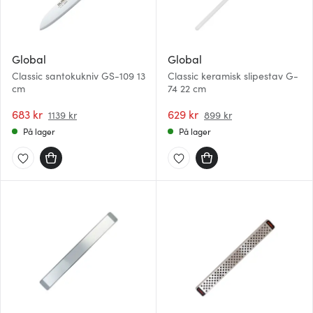
Global
Global
Classic santokukniv GS-109 13
Classic keramisk slipestav G-
cm
74 22 cm
683 kr
629 kr
1139 kr
899 kr
På lager
På lager