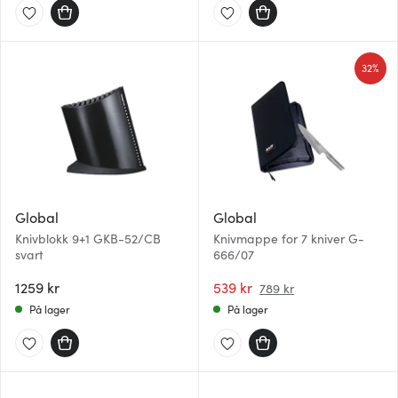
32%
Global
Global
Knivblokk 9+1 GKB-52/CB
Knivmappe for 7 kniver G-
svart
666/07
1259 kr
539 kr
789 kr
På lager
På lager