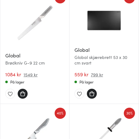
Global
Global
Global skjærebrett 53 x 30
Brødkniv G-9 22 cm
cm svart
1084 kr
559 kr
1549 kr
799 kr
På lager
På lager
40%
30%