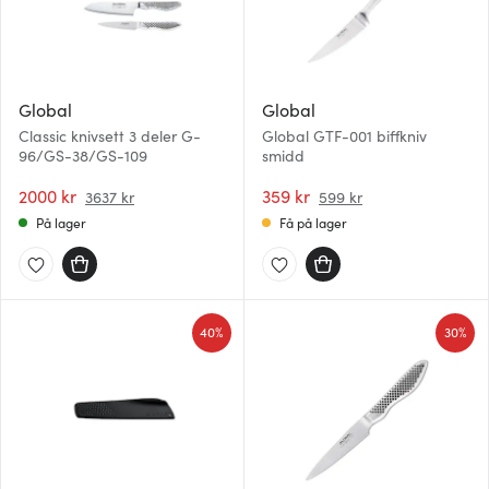
Global
Global
Classic knivsett 3 deler G-
Global GTF-001 biffkniv
96/GS-38/GS-109
smidd
2000 kr
359 kr
3637 kr
599 kr
På lager
Få på lager
40%
30%