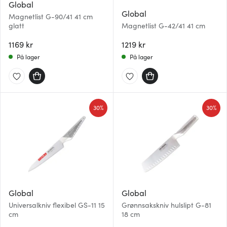
Global
Global
Magnetlist G-90/41 41 cm
glatt
Magnetlist G-42/41 41 cm
1169 kr
1219 kr
På lager
På lager
30%
30%
Global
Global
Universalkniv flexibel GS-11 15
Grønnsakskniv hulslipt G-81
cm
18 cm