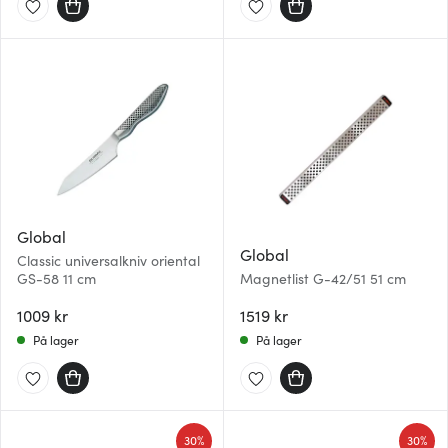
eller som de har samlet inn gjennom din bruk av
tjenestene deres.
Global
Global
Classic universalkniv oriental
GS-58 11 cm
Magnetlist G-42/51 51 cm
1009 kr
1519 kr
På lager
På lager
30%
30%