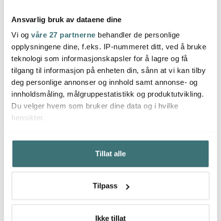
Ansvarlig bruk av dataene dine
Vi og
våre 27 partnerne
behandler de personlige
Global
opplysningene dine, f.eks. IP-nummeret ditt, ved å bruke
Global
Glob
Ukon grønnsakskniv 14
teknologi som informasjonskapsler for å lagre og få
cm
Ukon skrellekniv 9 cm
Ukon 
tilgang til informasjon på enheten din, sånn at vi kan tilby
1549 kr
899 kr
1649 
deg personlige annonser og innhold samt annonse- og
På lager
På lager
På l
innholdsmåling, målgruppestatistikk og produktutvikling.
Du velger hvem som bruker dine data og i hvilke
hensikter.
Hvis du gir oss lov, vil vi også gjerne:
Tillat alle
Innhente informasjon om den geografiske
Du kanskje også liker
beliggenheten din, som kan være nøyaktig innenfor
flere meter
Tilpass
Identifisere enheten din ved å aktivt skanne den for
40%
32%
bestemte karakteristikker (fingeravtrykk)
Under
mer info
kan du lese om hvordan dine personlige
Ikke tillat