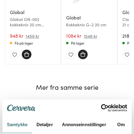
Global
Glob
Global
Global GN-002
Class
kokkekniv 20 cm
Kokkekniv G-2 20 cm
21 cm
olivenslipt oriental
948 kr
1084 kr
2189 
1459 kr
1549 kr
Få på lager
På lager
På l
Mer fra samme serie
Samtykke
Detaljer
Annonseinnstillinger
Om