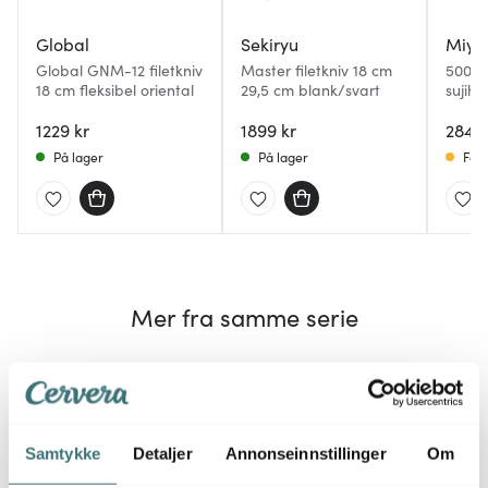
Global
Sekiryu
Miya
Global GNM-12 filetkniv
Master filetkniv 18 cm
5000F
18 cm fleksibel oriental
29,5 cm blank/svart
sujihik
1229 kr
1899 kr
2849 
På lager
På lager
Få p
Mer fra samme serie
Samtykke
Detaljer
Annonseinnstillinger
Om