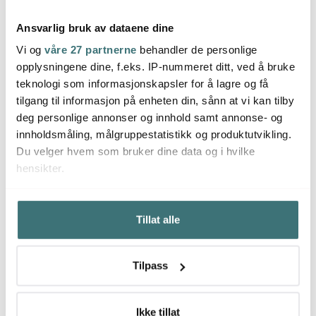
Ansvarlig bruk av dataene dine
Vi og
våre 27 partnerne
behandler de personlige
Satake
Satake
Sata
opplysningene dine, f.eks. IP-nummeret ditt, ved å bruke
Kuro burgerpresse
Kuro matkuppel/cloche
Kuro 
teknologi som informasjonskapsler for å lagre og få
smashjern 14 cm
16,7 cm brun/rustfri
brun/r
brun/rustfri
tilgang til informasjon på enheten din, sånn at vi kan tilby
699 kr
699 kr
699 k
deg personlige annonser og innhold samt annonse- og
Få på lager
På lager
På l
innholdsmåling, målgruppestatistikk og produktutvikling.
Du velger hvem som bruker dine data og i hvilke
hensikter.
Hvis du gir oss lov, vil vi også gjerne:
Tillat alle
Innhente informasjon om den geografiske
Du kanskje også liker
beliggenheten din, som kan være nøyaktig innenfor
flere meter
Tilpass
Identifisere enheten din ved å aktivt skanne den for
30%
bestemte karakteristikker (fingeravtrykk)
Under
mer info
kan du lese om hvordan dine personlige
Ikke tillat