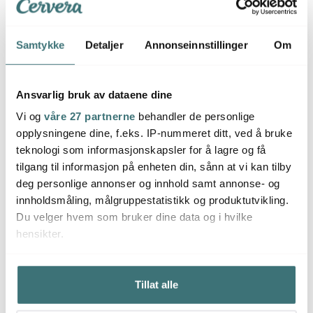
Samtykke
Detaljer
Annonseinnstillinger
Om
Ansvarlig bruk av dataene dine
Vi og
våre 27 partnerne
behandler de personlige
opplysningene dine, f.eks. IP-nummeret ditt, ved å bruke
teknologi som informasjonskapsler for å lagre og få
tilgang til informasjon på enheten din, sånn at vi kan tilby
deg personlige annonser og innhold samt annonse- og
innholdsmåling, målgruppestatistikk og produktutvikling.
Du velger hvem som bruker dine data og i hvilke
hensikter.
Hvis du gir oss lov, vil vi også gjerne:
Tillat alle
Innhente informasjon om den geografiske
beliggenheten din, som kan være nøyaktig innenfor