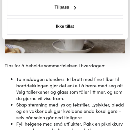
flere meter
Tilpass
Identifisere enheten din ved å aktivt skanne den for
bestemte karakteristikker (fingeravtrykk)
Under
mer info
kan du lese om hvordan dine personlige
Ikke tillat
data behandles og hvordan du kan velge hvordan de skal
brukes. Du kan hele tiden endre eller trekke tilbake ditt
samtykke fra erklæringen om informasjonskapsler.
Vi bruker informasjonskapsler for å gi innhold og
Tips for å beholde sommerfølelsen i hverdagen:
annonser et personlig preg, for å levere sosiale
mediefunksjoner og for å analysere trafikken vår. Vi deler
Ta middagen utendørs. Et brett med fine tilbør til
dessuten informasjon om hvordan du bruker nettstedet
borddekkingen gjør det enkelt å bære med seg alt.
vårt, med partnerne våre innen sosiale medier,
Velg tallerkener og glass som tåler litt mer, og som
annonsering og analysearbeid, som kan kombinere den
du gjerne vil vise fram.
med annen informasjon du har gjort tilgjengelig for dem,
Skap stemning med lys og tekstiler. Lyslykter, pledd
eller som de har samlet inn gjennom din bruk av
og en vakker duk gjør kveldene enda koseligere –
tjenestene deres.
selv når solen går ned tidligere.
Fyll helgene med små utflukter. Pakk en piknikkurv
og oppdag nye skjulte perler – det holder med en