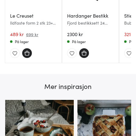
Le Creuset
Hardanger Bestikk
Stier
Ildfaste form 2 stk 23+13
Fjord bestikksett 24
Bubbl
cm volcanic
deler
champ
489 kr
2300 kr
6 stk 
321 k
699 kr
På lager
På lager
På l
Mer inspirasjon