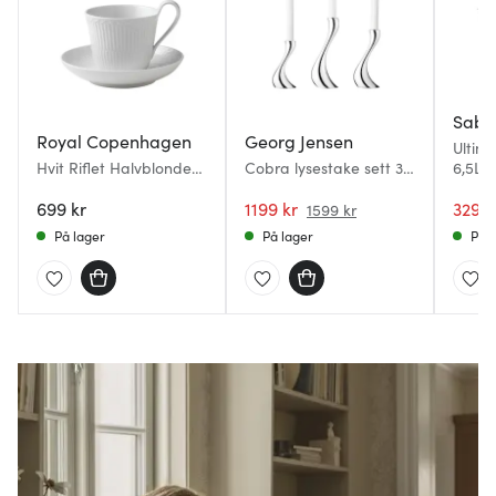
Sabo
Royal Copenhagen
Georg Jensen
Ultim
Hvit Riflet Halvblonde
Cobra lysestake sett 3
6,5L 
høyhankskopp m/skål
stk 16/20/24 cm
matt/
24 cl
699 kr
1199 kr
3299 
1599 kr
På lager
På lager
På l