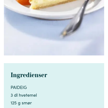
Ingredienser
PAIDEIG​​​​‌ ‍ ​‍​‍‌‍ ‌ ​‍‌‍‍‌‌‍‌ ‌‍‍‌‌‍ ‍​‍​‍​ ‍‍​‍​‍‌ ​ ‌‍​‌‌‍ ‍‌‍‍‌‌ ‌​‌ ‍‌​‍ ‍‌‍‍‌‌‍ ​‍​‍​‍ ​​‍​‍‌‍‍​‌ ​‍‌‍‌‌‌‍‌‍​‍​‍​ ‍‍​‍​‍‌‍‍​‌ ‌​‌ ‌​‌ ​​‌ ​ ​ ‍‍​‍ ​‍ ‌‍​ ‌‍ ‌‌ ​ ​‍ ‍‌‍​ ‌‍‌‌‌ ​‍‌ ‌‍‌‍‌‌‌ ​‍‌‍​‌​‍ ‍‌ ​ ‌‍‌‌​‍ ‌ ​​‌ ​‍‌‍ ‌‍‌​‌ ‌‌‌‍​ ‌ ‌​‌‍‍‌‌‍ ‌‍ ‍​‍ ‌‍‍‌‌‍ ‍‌ ‌​‌‍‌‌‌‍ ‍‌ ‌​​‍ ‌‍‌‌‌‍‌​‌‍‍‌‌ ‌​​‍ ‌‍ ‌‌‍ ‌‍‌​‌‍‌‌​ ‌‌ ​​‌ ​‍‌‍‌‌‌ ​ ‌‍‌‌‌‍ ‍‌ ‌​‌‍​‌‌ ‌​‌‍‍‌‌‍ ‌‍ ‍​ ‍ ‌‍‍‌‌‍‌​​ ‌‌‍‍‌​ ​‌​ ‍​‌‍ ‍​‍ ‍​ ‌‍​ ‌​​ ​‌​ ‌ ​ ​‌​ ​‌‌‍​ ​ ‍​​‍ ‌​ ​​​ ​‍​ ‍​​ ‌​​‍ ‌​ ‌​‌‍‌​‌‍‌​​ ‌‌​‍ ‌‌‍​‌‌‍​‍​ ​‍‌‍‌‌​‍ ‌‌‍‌‌‌‍‌‌​ ‌ ‌‍​‍​ ​ ​ ‌ ‌‍​ ‌‍​‌​ ‌‌‌‍‌​​ ‌​​ ‌‌​‍ ‍‌‍ ‍‌‍ ​ ‍ ‌ ‌​‌ ‍‌‌ ​​‌‍‌‌​ ‌‌ ​​‌‍​‌‌‍‌ ‌‍‌‌​ ‍ ‌ ​​‌‍​‌‌ ‌​‌‍‍​​ ‌‌‍​‍‌‍ ​‌‍ ‌‍​ ‌‍‍ ‌ ​ ​‍‌‌​ ‌‌‌​​‍‌‌ ‌‍‍ ‌‍‌‌‌ ‍‌​‍‌‌​ ​ ‌​‌​​‍‌‌​ ​ ‌​‌​​‍‌‌​ ​‍​ ​‍​ ‌‌​ ​‌​ ​​​ ​ ‌‍‌‍​ ‌‍‌‍​ ‌‍​‍​‍ ‌‌‍​‌‌‍‌‌‌‍‌‌​ ​ ​‍ ‌​ ‌​​ ‍​‌‍​ ‌‍​ ​‍ ‌​ ‍​​ ‍​​ ‌ ‌‍‌​​‍ ‌​ ‍​​ ​​‌‍​‍‌‍‌‍​ ‌​‌‍‌‍​ ‌ ‌‍‌‍​ ‍​​ ‍‌​ ​ ‌‍‌‍​‍‌‌​ ​‍​ ​‍​‍‌‌​ ‌‌‌​‌​​‍ ‍‌‍​ ‌‍ ‌‍ ​‌ ‌‌‌‍ ‌‌‍ ‍‌ ​ ​‍‌‌​ ‌‌‌​​‍‌‌ ‌‍‍ ‌‍‌‌‌ ‍‌​‍‌‌​ ​ ‌​‌​​‍‌‌​ ​ ‌​‌​​‍‌‌​ ​‍​ ​‍​ ‌‍​ ‌‍‌‍​‌‌‍‌‌​ ​ ​ ‌‍‌‍‌​​ ‌‌‌‍​‌‌‍​‍​ ‌​‌‍‌​​‍‌‌​ ​‍​ ​‍​‍‌‌​ ‌‌‌​‌​​‍ ‍‌‍‍‌‌ ‌​‌‍‌‌‌‍ ‌‌ ​ ​‍‌‌​ ‌‌‌​​‍​ ​​​‍‌‌​ ‌‌‌​‌​​ ‌‍​‍‌‍​‌‌ ​ ‌‍‌‌‌‌‌‌‌ ​‍‌‍ ​​ ‌‌‍‍​‌ ‌​‌ ‌​‌ ​​‌ ​ ​‍‌‌​ ​ ‌​​‌​‍‌‌​ ​‍‌​‌‍​‍‌‌​ ​‍‌​‌‍‌‍​ ‌‍ ‌‌ ​ ​‍ ‍‌‍​ ‌‍‌‌‌ ​‍‌ ‌‍‌‍‌‌‌ ​‍‌‍​‌​‍ ‍‌ ​ ‌‍‌‌​‍‌‍‌‍‍‌‌‍‌​​ ‌‌‍‍‌​ ​‌​ ‍​‌‍ ‍​‍ ‍​ ‌‍​ ‌​​ ​‌​ ‌ ​ ​‌​ ​‌‌‍​ ​ ‍​​‍ ‌​ ​​​ ​‍​ ‍​​ ‌​​‍ ‌​ ‌​‌‍‌​‌‍‌​​ ‌‌​‍ ‌‌‍​‌‌‍​‍​ ​‍‌‍‌‌​‍ ‌‌‍‌‌‌‍‌‌​ ‌ ‌‍​‍​ ​ ​ ‌ ‌‍​ ‌‍​‌​ ‌‌‌‍‌​​ ‌​​ ‌‌​‍ ‍‌‍ ‍‌‍ ​‍‌‍‌ ‌​‌ ‍‌‌ ​​‌‍‌‌​ ‌‌ ​​‌‍​‌‌‍‌ ‌‍‌‌​‍‌‍‌ ​​‌‍​‌‌ ‌​‌‍‍​​ ‌‌‍​‍‌‍ ​‌‍ ‌‍​ ‌‍‍ ‌ ​ ​‍‌‌​ ‌‌‌​​‍‌‌ ‌‍‍ ‌‍‌‌‌ ‍‌​‍‌‌​ ​ ‌​‌​​‍‌‌​ ​ ‌​‌​​‍‌‌​ ​‍​ ​‍​ ‌‌​ ​‌​ ​​​ ​ ‌‍‌‍​ ‌‍‌‍​ ‌‍​‍​‍ ‌‌‍​‌‌‍‌‌‌‍‌‌​ ​ ​‍ ‌​ ‌​​ ‍​‌‍​ ‌‍​ ​‍ ‌​ ‍​​ ‍​​ ‌ ‌‍‌​​‍ ‌​ ‍​​ ​​‌‍​‍‌‍‌‍​ ‌​‌‍‌‍​ ‌ ‌‍‌‍​ ‍​​ ‍‌​ ​ ‌‍‌‍​‍‌‌​ ​‍​ ​‍​‍‌‌​ ‌‌‌​‌​​‍ ‍‌‍​ ‌‍ ‌‍ ​‌ ‌‌‌‍ ‌‌‍ ‍‌ ​ ​‍‌‌​ ‌‌‌​​‍‌‌ ‌‍‍ ‌‍‌‌‌ ‍‌​‍‌‌​ ​ ‌​‌​​‍‌‌​ ​ ‌​‌​​‍‌‌​ ​‍​ ​‍​ ‌‍​ ‌‍‌‍​‌‌‍‌‌​ ​ ​ ‌‍‌‍‌​​ ‌‌‌‍​‌‌‍​‍​ ‌​‌‍‌​​‍‌‌​ ​‍​ ​‍​‍‌‌​ ‌‌‌​‌​​‍ ‍‌‍‍‌‌ ‌​‌‍‌‌‌‍ ‌‌ ​ ​‍‌‌​ ‌‌‌​​‍​ ​​​‍‌‌​ ‌‌‌​‌​​‍‌‍‌ ‌ ‌‍ ‌ ​‍‌‍‍ ‌ ​ ‌ ​​‌‍​‌‌‍​ ‌‍‌‌​ ‌‌ ​​‌ ​‍‌‍ ‌‍‌​‌ ‌‌‌‍​ ‌ ‌​‌‍‍‌‌‍ ‌‍ ‍​‍‌‍‌ ​​‌‍‌‌‌ ​‍‌ ​ ‌ ​​‌‍‌‌‌‍​ ‌ ‌​‌‍‍‌‌ ‌‍‌‍‌‌​ ‌‌ ​​‌ ‌‌‌‍​‍‌‍ ​‌‍‍‌‌ ​ ‌‍‍​‌‍‌‌‌‍‌​​‍​‍‌ ‌
3 dl hvetemel​​​​‌ ‍ ​‍​‍‌‍ ‌ ​‍‌‍‍‌‌‍‌ ‌‍‍‌‌‍ ‍​‍​‍​ ‍‍​‍​‍‌ ​ ‌‍​‌‌‍ ‍‌‍‍‌‌ ‌​‌ ‍‌​‍ ‍‌‍‍‌‌‍ ​‍​‍​‍ ​​‍​‍‌‍‍​‌ ​‍‌‍‌‌‌‍‌‍​‍​‍​ ‍‍​‍​‍‌‍‍​‌ ‌​‌ ‌​‌ ​​‌ ​ ​ ‍‍​‍ ​‍ ‌‍​ ‌‍ ‌‌ ​ ​‍ ‍‌‍​ ‌‍‌‌‌ ​‍‌ ‌‍‌‍‌‌‌ ​‍‌‍​‌​‍ ‍‌ ​ ‌‍‌‌​‍ ‌ ​​‌ ​‍‌‍ ‌‍‌​‌ ‌‌‌‍​ ‌ ‌​‌‍‍‌‌‍ ‌‍ ‍​‍ ‌‍‍‌‌‍ ‍‌ ‌​‌‍‌‌‌‍ ‍‌ ‌​​‍ ‌‍‌‌‌‍‌​‌‍‍‌‌ ‌​​‍ ‌‍ ‌‌‍ ‌‍‌​‌‍‌‌​ ‌‌ ​​‌ ​‍‌‍‌‌‌ ​ ‌‍‌‌‌‍ ‍‌ ‌​‌‍​‌‌ ‌​‌‍‍‌‌‍ ‌‍ ‍​ ‍ ‌‍‍‌‌‍‌​​ ‌‌‍‍‌​ ​‌​ ‍​‌‍ ‍​‍ ‍​ ‌‍​ ‌​​ ​‌​ ‌ ​ ​‌​ ​‌‌‍​ ​ ‍​​‍ ‌​ ​​​ ​‍​ ‍​​ ‌​​‍ ‌​ ‌​‌‍‌​‌‍‌​​ ‌‌​‍ ‌‌‍​‌‌‍​‍​ ​‍‌‍‌‌​‍ ‌‌‍‌‌‌‍‌‌​ ‌ ‌‍​‍​ ​ ​ ‌ ‌‍​ ‌‍​‌​ ‌‌‌‍‌​​ ‌​​ ‌‌​‍ ‍‌‍ ‍‌‍ ​ ‍ ‌ ‌​‌ ‍‌‌ ​​‌‍‌‌​ ‌‌ ​​‌‍​‌‌‍‌ ‌‍‌‌​ ‍ ‌ ​​‌‍​‌‌ ‌​‌‍‍​​ ‌‌‍​‍‌‍ ​‌‍ ‌‍​ ‌‍‍ ‌ ​ ​‍‌‌​ ‌‌‌​​‍‌‌ ‌‍‍ ‌‍‌‌‌ ‍‌​‍‌‌​ ​ ‌​‌​​‍‌‌​ ​ ‌​‌​​‍‌‌​ ​‍​ ​‍​ ‌‌​ ​‌​ ​​​ ​ ‌‍‌‍​ ‌‍‌‍​ ‌‍​‍​‍ ‌‌‍​‌‌‍‌‌‌‍‌‌​ ​ ​‍ ‌​ ‌​​ ‍​‌‍​ ‌‍​ ​‍ ‌​ ‍​​ ‍​​ ‌ ‌‍‌​​‍ ‌​ ‍​​ ​​‌‍​‍‌‍‌‍​ ‌​‌‍‌‍​ ‌ ‌‍‌‍​ ‍​​ ‍‌​ ​ ‌‍‌‍​‍‌‌​ ​‍​ ​‍​‍‌‌​ ‌‌‌​‌​​‍ ‍‌‍​ ‌‍ ‌‍ ​‌ ‌‌‌‍ ‌‌‍ ‍‌ ​ ​‍‌‌​ ‌‌‌​​‍‌‌ ‌‍‍ ‌‍‌‌‌ ‍‌​‍‌‌​ ​ ‌​‌​​‍‌‌​ ​ ‌​‌​​‍‌‌​ ​‍​ ​‍​ ‌‍​ ‌‍‌‍​‌‌‍‌‌​ ​ ​ ‌‍‌‍‌​​ ‌‌‌‍​‌‌‍​‍​ ‌​‌‍‌​​‍‌‌​ ​‍​ ​‍​‍‌‌​ ‌‌‌​‌​​‍ ‍‌‍‍‌‌ ‌​‌‍‌‌‌‍ ‌‌ ​ ​‍‌‌​ ‌‌‌​​‍​ ​‌​‍‌‌​ ‌‌‌​‌​​ ‌‍​‍‌‍​‌‌ ​ ‌‍‌‌‌‌‌‌‌ ​‍‌‍ ​​ ‌‌‍‍​‌ ‌​‌ ‌​‌ ​​‌ ​ ​‍‌‌​ ​ ‌​​‌​‍‌‌​ ​‍‌​‌‍​‍‌‌​ ​‍‌​‌‍‌‍​ ‌‍ ‌‌ ​ ​‍ ‍‌‍​ ‌‍‌‌‌ ​‍‌ ‌‍‌‍‌‌‌ ​‍‌‍​‌​‍ ‍‌ ​ ‌‍‌‌​‍‌‍‌‍‍‌‌‍‌​​ ‌‌‍‍‌​ ​‌​ ‍​‌‍ ‍​‍ ‍​ ‌‍​ ‌​​ ​‌​ ‌ ​ ​‌​ ​‌‌‍​ ​ ‍​​‍ ‌​ ​​​ ​‍​ ‍​​ ‌​​‍ ‌​ ‌​‌‍‌​‌‍‌​​ ‌‌​‍ ‌‌‍​‌‌‍​‍​ ​‍‌‍‌‌​‍ ‌‌‍‌‌‌‍‌‌​ ‌ ‌‍​‍​ ​ ​ ‌ ‌‍​ ‌‍​‌​ ‌‌‌‍‌​​ ‌​​ ‌‌​‍ ‍‌‍ ‍‌‍ ​‍‌‍‌ ‌​‌ ‍‌‌ ​​‌‍‌‌​ ‌‌ ​​‌‍​‌‌‍‌ ‌‍‌‌​‍‌‍‌ ​​‌‍​‌‌ ‌​‌‍‍​​ ‌‌‍​‍‌‍ ​‌‍ ‌‍​ ‌‍‍ ‌ ​ ​‍‌‌​ ‌‌‌​​‍‌‌ ‌‍‍ ‌‍‌‌‌ ‍‌​‍‌‌​ ​ ‌​‌​​‍‌‌​ ​ ‌​‌​​‍‌‌​ ​‍​ ​‍​ ‌‌​ ​‌​ ​​​ ​ ‌‍‌‍​ ‌‍‌‍​ ‌‍​‍​‍ ‌‌‍​‌‌‍‌‌‌‍‌‌​ ​ ​‍ ‌​ ‌​​ ‍​‌‍​ ‌‍​ ​‍ ‌​ ‍​​ ‍​​ ‌ ‌‍‌​​‍ ‌​ ‍​​ ​​‌‍​‍‌‍‌‍​ ‌​‌‍‌‍​ ‌ ‌‍‌‍​ ‍​​ ‍‌​ ​ ‌‍‌‍​‍‌‌​ ​‍​ ​‍​‍‌‌​ ‌‌‌​‌​​‍ ‍‌‍​ ‌‍ ‌‍ ​‌ ‌‌‌‍ ‌‌‍ ‍‌ ​ ​‍‌‌​ ‌‌‌​​‍‌‌ ‌‍‍ ‌‍‌‌‌ ‍‌​‍‌‌​ ​ ‌​‌​​‍‌‌​ ​ ‌​‌​​‍‌‌​ ​‍​ ​‍​ ‌‍​ ‌‍‌‍​‌‌‍‌‌​ ​ ​ ‌‍‌‍‌​​ ‌‌‌‍​‌‌‍​‍​ ‌​‌‍‌​​‍‌‌​ ​‍​ ​‍​‍‌‌​ ‌‌‌​‌​​‍ ‍‌‍‍‌‌ ‌​‌‍‌‌‌‍ ‌‌ ​ ​‍‌‌​ ‌‌‌​​‍​ ​‌​‍‌‌​ ‌‌‌​‌​​‍‌‍‌ ‌ ‌‍ ‌ ​‍‌‍‍ ‌ ​ ‌ ​​‌‍​‌‌‍​ ‌‍‌‌​ ‌‌ ​​‌ ​‍‌‍ ‌‍‌​‌ ‌‌‌‍​ ‌ ‌​‌‍‍‌‌‍ ‌‍ ‍​‍‌‍‌ ​​‌‍‌‌‌ ​‍‌ ​ ‌ ​​‌‍‌‌‌‍​ ‌ ‌​‌‍‍‌‌ ‌‍‌‍‌‌​ ‌‌ ​​‌ ‌‌‌‍​‍‌‍ ​‌‍‍‌‌ ​ ‌‍‍​‌‍‌‌‌‍‌​​‍​‍‌ ‌
125 g smør​​​​‌ ‍ ​‍​‍‌‍ ‌ ​‍‌‍‍‌‌‍‌ ‌‍‍‌‌‍ ‍​‍​‍​ ‍‍​‍​‍‌ ​ ‌‍​‌‌‍ ‍‌‍‍‌‌ ‌​‌ ‍‌​‍ ‍‌‍‍‌‌‍ ​‍​‍​‍ ​​‍​‍‌‍‍​‌ ​‍‌‍‌‌‌‍‌‍​‍​‍​ ‍‍​‍​‍‌‍‍​‌ ‌​‌ ‌​‌ ​​‌ ​ ​ ‍‍​‍ ​‍ ‌‍​ ‌‍ ‌‌ ​ ​‍ ‍‌‍​ ‌‍‌‌‌ ​‍‌ ‌‍‌‍‌‌‌ ​‍‌‍​‌​‍ ‍‌ ​ ‌‍‌‌​‍ ‌ ​​‌ ​‍‌‍ ‌‍‌​‌ ‌‌‌‍​ ‌ ‌​‌‍‍‌‌‍ ‌‍ ‍​‍ ‌‍‍‌‌‍ ‍‌ ‌​‌‍‌‌‌‍ ‍‌ ‌​​‍ ‌‍‌‌‌‍‌​‌‍‍‌‌ ‌​​‍ ‌‍ ‌‌‍ ‌‍‌​‌‍‌‌​ ‌‌ ​​‌ ​‍‌‍‌‌‌ ​ ‌‍‌‌‌‍ ‍‌ ‌​‌‍​‌‌ ‌​‌‍‍‌‌‍ ‌‍ ‍​ ‍ ‌‍‍‌‌‍‌​​ ‌‌‍‍‌​ ​‌​ ‍​‌‍ ‍​‍ ‍​ ‌‍​ ‌​​ ​‌​ ‌ ​ ​‌​ ​‌‌‍​ ​ ‍​​‍ ‌​ ​​​ ​‍​ ‍​​ ‌​​‍ ‌​ ‌​‌‍‌​‌‍‌​​ ‌‌​‍ ‌‌‍​‌‌‍​‍​ ​‍‌‍‌‌​‍ ‌‌‍‌‌‌‍‌‌​ ‌ ‌‍​‍​ ​ ​ ‌ ‌‍​ ‌‍​‌​ ‌‌‌‍‌​​ ‌​​ ‌‌​‍ ‍‌‍ ‍‌‍ ​ ‍ ‌ ‌​‌ ‍‌‌ ​​‌‍‌‌​ ‌‌ ​​‌‍​‌‌‍‌ ‌‍‌‌​ ‍ ‌ ​​‌‍​‌‌ ‌​‌‍‍​​ ‌‌‍​‍‌‍ ​‌‍ ‌‍​ ‌‍‍ ‌ ​ ​‍‌‌​ ‌‌‌​​‍‌‌ ‌‍‍ ‌‍‌‌‌ ‍‌​‍‌‌​ ​ ‌​‌​​‍‌‌​ ​ ‌​‌​​‍‌‌​ ​‍​ ​‍​ ‌‌​ ​‌​ ​​​ ​ ‌‍‌‍​ ‌‍‌‍​ ‌‍​‍​‍ ‌‌‍​‌‌‍‌‌‌‍‌‌​ ​ ​‍ ‌​ ‌​​ ‍​‌‍​ ‌‍​ ​‍ ‌​ ‍​​ ‍​​ ‌ ‌‍‌​​‍ ‌​ ‍​​ ​​‌‍​‍‌‍‌‍​ ‌​‌‍‌‍​ ‌ ‌‍‌‍​ ‍​​ ‍‌​ ​ ‌‍‌‍​‍‌‌​ ​‍​ ​‍​‍‌‌​ ‌‌‌​‌​​‍ ‍‌‍​ ‌‍ ‌‍ ​‌ ‌‌‌‍ ‌‌‍ ‍‌ ​ ​‍‌‌​ ‌‌‌​​‍‌‌ ‌‍‍ ‌‍‌‌‌ ‍‌​‍‌‌​ ​ ‌​‌​​‍‌‌​ ​ ‌​‌​​‍‌‌​ ​‍​ ​‍​ ‌‍​ ‌‍‌‍​‌‌‍‌‌​ ​ ​ ‌‍‌‍‌​​ ‌‌‌‍​‌‌‍​‍​ ‌​‌‍‌​​‍‌‌​ ​‍​ ​‍​‍‌‌​ ‌‌‌​‌​​‍ ‍‌‍‍‌‌ ‌​‌‍‌‌‌‍ ‌‌ ​ ​‍‌‌​ ‌‌‌​​‍​ ​‍​‍‌‌​ ‌‌‌​‌​​ ‌‍​‍‌‍​‌‌ ​ ‌‍‌‌‌‌‌‌‌ ​‍‌‍ ​​ ‌‌‍‍​‌ ‌​‌ ‌​‌ ​​‌ ​ ​‍‌‌​ ​ ‌​​‌​‍‌‌​ ​‍‌​‌‍​‍‌‌​ ​‍‌​‌‍‌‍​ ‌‍ ‌‌ ​ ​‍ ‍‌‍​ ‌‍‌‌‌ ​‍‌ ‌‍‌‍‌‌‌ ​‍‌‍​‌​‍ ‍‌ ​ ‌‍‌‌​‍‌‍‌‍‍‌‌‍‌​​ ‌‌‍‍‌​ ​‌​ ‍​‌‍ ‍​‍ ‍​ ‌‍​ ‌​​ ​‌​ ‌ ​ ​‌​ ​‌‌‍​ ​ ‍​​‍ ‌​ ​​​ ​‍​ ‍​​ ‌​​‍ ‌​ ‌​‌‍‌​‌‍‌​​ ‌‌​‍ ‌‌‍​‌‌‍​‍​ ​‍‌‍‌‌​‍ ‌‌‍‌‌‌‍‌‌​ ‌ ‌‍​‍​ ​ ​ ‌ ‌‍​ ‌‍​‌​ ‌‌‌‍‌​​ ‌​​ ‌‌​‍ ‍‌‍ ‍‌‍ ​‍‌‍‌ ‌​‌ ‍‌‌ ​​‌‍‌‌​ ‌‌ ​​‌‍​‌‌‍‌ ‌‍‌‌​‍‌‍‌ ​​‌‍​‌‌ ‌​‌‍‍​​ ‌‌‍​‍‌‍ ​‌‍ ‌‍​ ‌‍‍ ‌ ​ ​‍‌‌​ ‌‌‌​​‍‌‌ ‌‍‍ ‌‍‌‌‌ ‍‌​‍‌‌​ ​ ‌​‌​​‍‌‌​ ​ ‌​‌​​‍‌‌​ ​‍​ ​‍​ ‌‌​ ​‌​ ​​​ ​ ‌‍‌‍​ ‌‍‌‍​ ‌‍​‍​‍ ‌‌‍​‌‌‍‌‌‌‍‌‌​ ​ ​‍ ‌​ ‌​​ ‍​‌‍​ ‌‍​ ​‍ ‌​ ‍​​ ‍​​ ‌ ‌‍‌​​‍ ‌​ ‍​​ ​​‌‍​‍‌‍‌‍​ ‌​‌‍‌‍​ ‌ ‌‍‌‍​ ‍​​ ‍‌​ ​ ‌‍‌‍​‍‌‌​ ​‍​ ​‍​‍‌‌​ ‌‌‌​‌​​‍ ‍‌‍​ ‌‍ ‌‍ ​‌ ‌‌‌‍ ‌‌‍ ‍‌ ​ ​‍‌‌​ ‌‌‌​​‍‌‌ ‌‍‍ ‌‍‌‌‌ ‍‌​‍‌‌​ ​ ‌​‌​​‍‌‌​ ​ ‌​‌​​‍‌‌​ ​‍​ ​‍​ ‌‍​ ‌‍‌‍​‌‌‍‌‌​ ​ ​ ‌‍‌‍‌​​ ‌‌‌‍​‌‌‍​‍​ ‌​‌‍‌​​‍‌‌​ ​‍​ ​‍​‍‌‌​ ‌‌‌​‌​​‍ ‍‌‍‍‌‌ ‌​‌‍‌‌‌‍ ‌‌ ​ ​‍‌‌​ ‌‌‌​​‍​ ​‍​‍‌‌​ ‌‌‌​‌​​‍‌‍‌ ‌ ‌‍ ‌ ​‍‌‍‍ ‌ ​ ‌ ​​‌‍​‌‌‍​ ‌‍‌‌​ ‌‌ ​​‌ ​‍‌‍ ‌‍‌​‌ ‌‌‌‍​ ‌ ‌​‌‍‍‌‌‍ ‌‍ ‍​‍‌‍‌ ​​‌‍‌‌‌ ​‍‌ ​ ‌ ​​‌‍‌‌‌‍​ ‌ ‌​‌‍‍‌‌ ‌‍‌‍‌‌​ ‌‌ ​​‌ ‌‌‌‍​‍‌‍ ​‌‍‍‌‌ ​ ‌‍‍​‌‍‌‌‌‍‌​​‍​‍‌ ‌