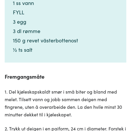
1 ss vann​​​​‌ ‍ ​‍​‍‌‍ ‌ ​‍‌‍‍‌‌‍‌ ‌‍‍‌‌‍ ‍​‍​‍​ ‍‍​‍​‍‌ ​ ‌‍​‌‌‍ ‍‌‍‍‌‌ ‌​‌ ‍‌​‍ ‍‌‍‍‌‌‍ ​‍​‍​‍ ​​‍​‍‌‍‍​‌ ​‍‌‍‌‌‌‍‌‍​‍​‍​ ‍‍​‍​‍‌‍‍​‌ ‌​‌ ‌​‌ ​​‌ ​ ​ ‍‍​‍ ​‍ ‌‍​ ‌‍ ‌‌ ​ ​‍ ‍‌‍​ ‌‍‌‌‌ ​‍‌ ‌‍‌‍‌‌‌ ​‍‌‍​‌​‍ ‍‌ ​ ‌‍‌‌​‍ ‌ ​​‌ ​‍‌‍ ‌‍‌​‌ ‌‌‌‍​ ‌ ‌​‌‍‍‌‌‍ ‌‍ ‍​‍ ‌‍‍‌‌‍ ‍‌ ‌​‌‍‌‌‌‍ ‍‌ ‌​​‍ ‌‍‌‌‌‍‌​‌‍‍‌‌ ‌​​‍ ‌‍ ‌‌‍ ‌‍‌​‌‍‌‌​ ‌‌ ​​‌ ​‍‌‍‌‌‌ ​ ‌‍‌‌‌‍ ‍‌ ‌​‌‍​‌‌ ‌​‌‍‍‌‌‍ ‌‍ ‍​ ‍ ‌‍‍‌‌‍‌​​ ‌‌‍‍‌​ ​‌​ ‍​‌‍ ‍​‍ ‍​ ‌‍​ ‌​​ ​‌​ ‌ ​ ​‌​ ​‌‌‍​ ​ ‍​​‍ ‌​ ​​​ ​‍​ ‍​​ ‌​​‍ ‌​ ‌​‌‍‌​‌‍‌​​ ‌‌​‍ ‌‌‍​‌‌‍​‍​ ​‍‌‍‌‌​‍ ‌‌‍‌‌‌‍‌‌​ ‌ ‌‍​‍​ ​ ​ ‌ ‌‍​ ‌‍​‌​ ‌‌‌‍‌​​ ‌​​ ‌‌​‍ ‍‌‍ ‍‌‍ ​ ‍ ‌ ‌​‌ ‍‌‌ ​​‌‍‌‌​ ‌‌ ​​‌‍​‌‌‍‌ ‌‍‌‌​ ‍ ‌ ​​‌‍​‌‌ ‌​‌‍‍​​ ‌‌‍​‍‌‍ ​‌‍ ‌‍​ ‌‍‍ ‌ ​ ​‍‌‌​ ‌‌‌​​‍‌‌ ‌‍‍ ‌‍‌‌‌ ‍‌​‍‌‌​ ​ ‌​‌​​‍‌‌​ ​ ‌​‌​​‍‌‌​ ​‍​ ​‍​ ‌‌​ ​‌​ ​​​ ​ ‌‍‌‍​ ‌‍‌‍​ ‌‍​‍​‍ ‌‌‍​‌‌‍‌‌‌‍‌‌​ ​ ​‍ ‌​ ‌​​ ‍​‌‍​ ‌‍​ ​‍ ‌​ ‍​​ ‍​​ ‌ ‌‍‌​​‍ ‌​ ‍​​ ​​‌‍​‍‌‍‌‍​ ‌​‌‍‌‍​ ‌ ‌‍‌‍​ ‍​​ ‍‌​ ​ ‌‍‌‍​‍‌‌​ ​‍​ ​‍​‍‌‌​ ‌‌‌​‌​​‍ ‍‌‍​ ‌‍ ‌‍ ​‌ ‌‌‌‍ ‌‌‍ ‍‌ ​ ​‍‌‌​ ‌‌‌​​‍‌‌ ‌‍‍ ‌‍‌‌‌ ‍‌​‍‌‌​ ​ ‌​‌​​‍‌‌​ ​ ‌​‌​​‍‌‌​ ​‍​ ​‍​ ‌‍​ ‌‍‌‍​‌‌‍‌‌​ ​ ​ ‌‍‌‍‌​​ ‌‌‌‍​‌‌‍​‍​ ‌​‌‍‌​​‍‌‌​ ​‍​ ​‍​‍‌‌​ ‌‌‌​‌​​‍ ‍‌‍‍‌‌ ‌​‌‍‌‌‌‍ ‌‌ ​ ​‍‌‌​ ‌‌‌​​‍​ ​ ​‍‌‌​ ‌‌‌​‌​​ ‌‍​‍‌‍​‌‌ ​ ‌‍‌‌‌‌‌‌‌ ​‍‌‍ ​​ ‌‌‍‍​‌ ‌​‌ ‌​‌ ​​‌ ​ ​‍‌‌​ ​ ‌​​‌​‍‌‌​ ​‍‌​‌‍​‍‌‌​ ​‍‌​‌‍‌‍​ ‌‍ ‌‌ ​ ​‍ ‍‌‍​ ‌‍‌‌‌ ​‍‌ ‌‍‌‍‌‌‌ ​‍‌‍​‌​‍ ‍‌ ​ ‌‍‌‌​‍‌‍‌‍‍‌‌‍‌​​ ‌‌‍‍‌​ ​‌​ ‍​‌‍ ‍​‍ ‍​ ‌‍​ ‌​​ ​‌​ ‌ ​ ​‌​ ​‌‌‍​ ​ ‍​​‍ ‌​ ​​​ ​‍​ ‍​​ ‌​​‍ ‌​ ‌​‌‍‌​‌‍‌​​ ‌‌​‍ ‌‌‍​‌‌‍​‍​ ​‍‌‍‌‌​‍ ‌‌‍‌‌‌‍‌‌​ ‌ ‌‍​‍​ ​ ​ ‌ ‌‍​ ‌‍​‌​ ‌‌‌‍‌​​ ‌​​ ‌‌​‍ ‍‌‍ ‍‌‍ ​‍‌‍‌ ‌​‌ ‍‌‌ ​​‌‍‌‌​ ‌‌ ​​‌‍​‌‌‍‌ ‌‍‌‌​‍‌‍‌ ​​‌‍​‌‌ ‌​‌‍‍​​ ‌‌‍​‍‌‍ ​‌‍ ‌‍​ ‌‍‍ ‌ ​ ​‍‌‌​ ‌‌‌​​‍‌‌ ‌‍‍ ‌‍‌‌‌ ‍‌​‍‌‌​ ​ ‌​‌​​‍‌‌​ ​ ‌​‌​​‍‌‌​ ​‍​ ​‍​ ‌‌​ ​‌​ ​​​ ​ ‌‍‌‍​ ‌‍‌‍​ ‌‍​‍​‍ ‌‌‍​‌‌‍‌‌‌‍‌‌​ ​ ​‍ ‌​ ‌​​ ‍​‌‍​ ‌‍​ ​‍ ‌​ ‍​​ ‍​​ ‌ ‌‍‌​​‍ ‌​ ‍​​ ​​‌‍​‍‌‍‌‍​ ‌​‌‍‌‍​ ‌ ‌‍‌‍​ ‍​​ ‍‌​ ​ ‌‍‌‍​‍‌‌​ ​‍​ ​‍​‍‌‌​ ‌‌‌​‌​​‍ ‍‌‍​ ‌‍ ‌‍ ​‌ ‌‌‌‍ ‌‌‍ ‍‌ ​ ​‍‌‌​ ‌‌‌​​‍‌‌ ‌‍‍ ‌‍‌‌‌ ‍‌​‍‌‌​ ​ ‌​‌​​‍‌‌​ ​ ‌​‌​​‍‌‌​ ​‍​ ​‍​ ‌‍​ ‌‍‌‍​‌‌‍‌‌​ ​ ​ ‌‍‌‍‌​​ ‌‌‌‍​‌‌‍​‍​ ‌​‌‍‌​​‍‌‌​ ​‍​ ​‍​‍‌‌​ ‌‌‌​‌​​‍ ‍‌‍‍‌‌ ‌​‌‍‌‌‌‍ ‌‌ ​ ​‍‌‌​ ‌‌‌​​‍​ ​ ​‍‌‌​ ‌‌‌​‌​​‍‌‍‌ ‌ ‌‍ ‌ ​‍‌‍‍ ‌ ​ ‌ ​​‌‍​‌‌‍​ ‌‍‌‌​ ‌‌ ​​‌ ​‍‌‍ ‌‍‌​‌ ‌‌‌‍​ ‌ ‌​‌‍‍‌‌‍ ‌‍ ‍​‍‌‍‌ ​​‌‍‌‌‌ ​‍‌ ​ ‌ ​​‌‍‌‌‌‍​ ‌ ‌​‌‍‍‌‌ ‌‍‌‍‌‌​ ‌‌ ​​‌ ‌‌‌‍​‍‌‍ ​‌‍‍‌‌ ​ ‌‍‍​‌‍‌‌‌‍‌​​‍​‍‌ ‌
FYLL​​​​‌ ‍ ​‍​‍‌‍ ‌ ​‍‌‍‍‌‌‍‌ ‌‍‍‌‌‍ ‍​‍​‍​ ‍‍​‍​‍‌ ​ ‌‍​‌‌‍ ‍‌‍‍‌‌ ‌​‌ ‍‌​‍ ‍‌‍‍‌‌‍ ​‍​‍​‍ ​​‍​‍‌‍‍​‌ ​‍‌‍‌‌‌‍‌‍​‍​‍​ ‍‍​‍​‍‌‍‍​‌ ‌​‌ ‌​‌ ​​‌ ​ ​ ‍‍​‍ ​‍ ‌‍​ ‌‍ ‌‌ ​ ​‍ ‍‌‍​ ‌‍‌‌‌ ​‍‌ ‌‍‌‍‌‌‌ ​‍‌‍​‌​‍ ‍‌ ​ ‌‍‌‌​‍ ‌ ​​‌ ​‍‌‍ ‌‍‌​‌ ‌‌‌‍​ ‌ ‌​‌‍‍‌‌‍ ‌‍ ‍​‍ ‌‍‍‌‌‍ ‍‌ ‌​‌‍‌‌‌‍ ‍‌ ‌​​‍ ‌‍‌‌‌‍‌​‌‍‍‌‌ ‌​​‍ ‌‍ ‌‌‍ ‌‍‌​‌‍‌‌​ ‌‌ ​​‌ ​‍‌‍‌‌‌ ​ ‌‍‌‌‌‍ ‍‌ ‌​‌‍​‌‌ ‌​‌‍‍‌‌‍ ‌‍ ‍​ ‍ ‌‍‍‌‌‍‌​​ ‌‌‍‍‌​ ​‌​ ‍​‌‍ ‍​‍ ‍​ ‌‍​ ‌​​ ​‌​ ‌ ​ ​‌​ ​‌‌‍​ ​ ‍​​‍ ‌​ ​​​ ​‍​ ‍​​ ‌​​‍ ‌​ ‌​‌‍‌​‌‍‌​​ ‌‌​‍ ‌‌‍​‌‌‍​‍​ ​‍‌‍‌‌​‍ ‌‌‍‌‌‌‍‌‌​ ‌ ‌‍​‍​ ​ ​ ‌ ‌‍​ ‌‍​‌​ ‌‌‌‍‌​​ ‌​​ ‌‌​‍ ‍‌‍ ‍‌‍ ​ ‍ ‌ ‌​‌ ‍‌‌ ​​‌‍‌‌​ ‌‌ ​​‌‍​‌‌‍‌ ‌‍‌‌​ ‍ ‌ ​​‌‍​‌‌ ‌​‌‍‍​​ ‌‌‍​‍‌‍ ​‌‍ ‌‍​ ‌‍‍ ‌ ​ ​‍‌‌​ ‌‌‌​​‍‌‌ ‌‍‍ ‌‍‌‌‌ ‍‌​‍‌‌​ ​ ‌​‌​​‍‌‌​ ​ ‌​‌​​‍‌‌​ ​‍​ ​‍​ ‌‌​ ​‌​ ​​​ ​ ‌‍‌‍​ ‌‍‌‍​ ‌‍​‍​‍ ‌‌‍​‌‌‍‌‌‌‍‌‌​ ​ ​‍ ‌​ ‌​​ ‍​‌‍​ ‌‍​ ​‍ ‌​ ‍​​ ‍​​ ‌ ‌‍‌​​‍ ‌​ ‍​​ ​​‌‍​‍‌‍‌‍​ ‌​‌‍‌‍​ ‌ ‌‍‌‍​ ‍​​ ‍‌​ ​ ‌‍‌‍​‍‌‌​ ​‍​ ​‍​‍‌‌​ ‌‌‌​‌​​‍ ‍‌‍​ ‌‍ ‌‍ ​‌ ‌‌‌‍ ‌‌‍ ‍‌ ​ ​‍‌‌​ ‌‌‌​​‍‌‌ ‌‍‍ ‌‍‌‌‌ ‍‌​‍‌‌​ ​ ‌​‌​​‍‌‌​ ​ ‌​‌​​‍‌‌​ ​‍​ ​‍​ ‌‍​ ‌‍‌‍​‌‌‍‌‌​ ​ ​ ‌‍‌‍‌​​ ‌‌‌‍​‌‌‍​‍​ ‌​‌‍‌​​‍‌‌​ ​‍​ ​‍​‍‌‌​ ‌‌‌​‌​​‍ ‍‌‍‍‌‌ ‌​‌‍‌‌‌‍ ‌‌ ​ ​‍‌‌​ ‌‌‌​​‍​ ‌​​‍‌‌​ ‌‌‌​‌​​ ‌‍​‍‌‍​‌‌ ​ ‌‍‌‌‌‌‌‌‌ ​‍‌‍ ​​ ‌‌‍‍​‌ ‌​‌ ‌​‌ ​​‌ ​ ​‍‌‌​ ​ ‌​​‌​‍‌‌​ ​‍‌​‌‍​‍‌‌​ ​‍‌​‌‍‌‍​ ‌‍ ‌‌ ​ ​‍ ‍‌‍​ ‌‍‌‌‌ ​‍‌ ‌‍‌‍‌‌‌ ​‍‌‍​‌​‍ ‍‌ ​ ‌‍‌‌​‍‌‍‌‍‍‌‌‍‌​​ ‌‌‍‍‌​ ​‌​ ‍​‌‍ ‍​‍ ‍​ ‌‍​ ‌​​ ​‌​ ‌ ​ ​‌​ ​‌‌‍​ ​ ‍​​‍ ‌​ ​​​ ​‍​ ‍​​ ‌​​‍ ‌​ ‌​‌‍‌​‌‍‌​​ ‌‌​‍ ‌‌‍​‌‌‍​‍​ ​‍‌‍‌‌​‍ ‌‌‍‌‌‌‍‌‌​ ‌ ‌‍​‍​ ​ ​ ‌ ‌‍​ ‌‍​‌​ ‌‌‌‍‌​​ ‌​​ ‌‌​‍ ‍‌‍ ‍‌‍ ​‍‌‍‌ ‌​‌ ‍‌‌ ​​‌‍‌‌​ ‌‌ ​​‌‍​‌‌‍‌ ‌‍‌‌​‍‌‍‌ ​​‌‍​‌‌ ‌​‌‍‍​​ ‌‌‍​‍‌‍ ​‌‍ ‌‍​ ‌‍‍ ‌ ​ ​‍‌‌​ ‌‌‌​​‍‌‌ ‌‍‍ ‌‍‌‌‌ ‍‌​‍‌‌​ ​ ‌​‌​​‍‌‌​ ​ ‌​‌​​‍‌‌​ ​‍​ ​‍​ ‌‌​ ​‌​ ​​​ ​ ‌‍‌‍​ ‌‍‌‍​ ‌‍​‍​‍ ‌‌‍​‌‌‍‌‌‌‍‌‌​ ​ ​‍ ‌​ ‌​​ ‍​‌‍​ ‌‍​ ​‍ ‌​ ‍​​ ‍​​ ‌ ‌‍‌​​‍ ‌​ ‍​​ ​​‌‍​‍‌‍‌‍​ ‌​‌‍‌‍​ ‌ ‌‍‌‍​ ‍​​ ‍‌​ ​ ‌‍‌‍​‍‌‌​ ​‍​ ​‍​‍‌‌​ ‌‌‌​‌​​‍ ‍‌‍​ ‌‍ ‌‍ ​‌ ‌‌‌‍ ‌‌‍ ‍‌ ​ ​‍‌‌​ ‌‌‌​​‍‌‌ ‌‍‍ ‌‍‌‌‌ ‍‌​‍‌‌​ ​ ‌​‌​​‍‌‌​ ​ ‌​‌​​‍‌‌​ ​‍​ ​‍​ ‌‍​ ‌‍‌‍​‌‌‍‌‌​ ​ ​ ‌‍‌‍‌​​ ‌‌‌‍​‌‌‍​‍​ ‌​‌‍‌​​‍‌‌​ ​‍​ ​‍​‍‌‌​ ‌‌‌​‌​​‍ ‍‌‍‍‌‌ ‌​‌‍‌‌‌‍ ‌‌ ​ ​‍‌‌​ ‌‌‌​​‍​ ‌​​‍‌‌​ ‌‌‌​‌​​‍‌‍‌ ‌ ‌‍ ‌ ​‍‌‍‍ ‌ ​ ‌ ​​‌‍​‌‌‍​ ‌‍‌‌​ ‌‌ ​​‌ ​‍‌‍ ‌‍‌​‌ ‌‌‌‍​ ‌ ‌​‌‍‍‌‌‍ ‌‍ ‍​‍‌‍‌ ​​‌‍‌‌‌ ​‍‌ ​ ‌ ​​‌‍‌‌‌‍​ ‌ ‌​‌‍‍‌‌ ‌‍‌‍‌‌​ ‌‌ ​​‌ ‌‌‌‍​‍‌‍ ​‌‍‍‌‌ ​ ‌‍‍​‌‍‌‌‌‍‌​​‍​‍‌ ‌
3 egg​​​​‌ ‍ ​‍​‍‌‍ ‌ ​‍‌‍‍‌‌‍‌ ‌‍‍‌‌‍ ‍​‍​‍​ ‍‍​‍​‍‌ ​ ‌‍​‌‌‍ ‍‌‍‍‌‌ ‌​‌ ‍‌​‍ ‍‌‍‍‌‌‍ ​‍​‍​‍ ​​‍​‍‌‍‍​‌ ​‍‌‍‌‌‌‍‌‍​‍​‍​ ‍‍​‍​‍‌‍‍​‌ ‌​‌ ‌​‌ ​​‌ ​ ​ ‍‍​‍ ​‍ ‌‍​ ‌‍ ‌‌ ​ ​‍ ‍‌‍​ ‌‍‌‌‌ ​‍‌ ‌‍‌‍‌‌‌ ​‍‌‍​‌​‍ ‍‌ ​ ‌‍‌‌​‍ ‌ ​​‌ ​‍‌‍ ‌‍‌​‌ ‌‌‌‍​ ‌ ‌​‌‍‍‌‌‍ ‌‍ ‍​‍ ‌‍‍‌‌‍ ‍‌ ‌​‌‍‌‌‌‍ ‍‌ ‌​​‍ ‌‍‌‌‌‍‌​‌‍‍‌‌ ‌​​‍ ‌‍ ‌‌‍ ‌‍‌​‌‍‌‌​ ‌‌ ​​‌ ​‍‌‍‌‌‌ ​ ‌‍‌‌‌‍ ‍‌ ‌​‌‍​‌‌ ‌​‌‍‍‌‌‍ ‌‍ ‍​ ‍ ‌‍‍‌‌‍‌​​ ‌‌‍‍‌​ ​‌​ ‍​‌‍ ‍​‍ ‍​ ‌‍​ ‌​​ ​‌​ ‌ ​ ​‌​ ​‌‌‍​ ​ ‍​​‍ ‌​ ​​​ ​‍​ ‍​​ ‌​​‍ ‌​ ‌​‌‍‌​‌‍‌​​ ‌‌​‍ ‌‌‍​‌‌‍​‍​ ​‍‌‍‌‌​‍ ‌‌‍‌‌‌‍‌‌​ ‌ ‌‍​‍​ ​ ​ ‌ ‌‍​ ‌‍​‌​ ‌‌‌‍‌​​ ‌​​ ‌‌​‍ ‍‌‍ ‍‌‍ ​ ‍ ‌ ‌​‌ ‍‌‌ ​​‌‍‌‌​ ‌‌ ​​‌‍​‌‌‍‌ ‌‍‌‌​ ‍ ‌ ​​‌‍​‌‌ ‌​‌‍‍​​ ‌‌‍​‍‌‍ ​‌‍ ‌‍​ ‌‍‍ ‌ ​ ​‍‌‌​ ‌‌‌​​‍‌‌ ‌‍‍ ‌‍‌‌‌ ‍‌​‍‌‌​ ​ ‌​‌​​‍‌‌​ ​ ‌​‌​​‍‌‌​ ​‍​ ​‍​ ‌‌​ ​‌​ ​​​ ​ ‌‍‌‍​ ‌‍‌‍​ ‌‍​‍​‍ ‌‌‍​‌‌‍‌‌‌‍‌‌​ ​ ​‍ ‌​ ‌​​ ‍​‌‍​ ‌‍​ ​‍ ‌​ ‍​​ ‍​​ ‌ ‌‍‌​​‍ ‌​ ‍​​ ​​‌‍​‍‌‍‌‍​ ‌​‌‍‌‍​ ‌ ‌‍‌‍​ ‍​​ ‍‌​ ​ ‌‍‌‍​‍‌‌​ ​‍​ ​‍​‍‌‌​ ‌‌‌​‌​​‍ ‍‌‍​ ‌‍ ‌‍ ​‌ ‌‌‌‍ ‌‌‍ ‍‌ ​ ​‍‌‌​ ‌‌‌​​‍‌‌ ‌‍‍ ‌‍‌‌‌ ‍‌​‍‌‌​ ​ ‌​‌​​‍‌‌​ ​ ‌​‌​​‍‌‌​ ​‍​ ​‍​ ‌‍​ ‌‍‌‍​‌‌‍‌‌​ ​ ​ ‌‍‌‍‌​​ ‌‌‌‍​‌‌‍​‍​ ‌​‌‍‌​​‍‌‌​ ​‍​ ​‍​‍‌‌​ ‌‌‌​‌​​‍ ‍‌‍‍‌‌ ‌​‌‍‌‌‌‍ ‌‌ ​ ​‍‌‌​ ‌‌‌​​‍​ ‌‌​‍‌‌​ ‌‌‌​‌​​ ‌‍​‍‌‍​‌‌ ​ ‌‍‌‌‌‌‌‌‌ ​‍‌‍ ​​ ‌‌‍‍​‌ ‌​‌ ‌​‌ ​​‌ ​ ​‍‌‌​ ​ ‌​​‌​‍‌‌​ ​‍‌​‌‍​‍‌‌​ ​‍‌​‌‍‌‍​ ‌‍ ‌‌ ​ ​‍ ‍‌‍​ ‌‍‌‌‌ ​‍‌ ‌‍‌‍‌‌‌ ​‍‌‍​‌​‍ ‍‌ ​ ‌‍‌‌​‍‌‍‌‍‍‌‌‍‌​​ ‌‌‍‍‌​ ​‌​ ‍​‌‍ ‍​‍ ‍​ ‌‍​ ‌​​ ​‌​ ‌ ​ ​‌​ ​‌‌‍​ ​ ‍​​‍ ‌​ ​​​ ​‍​ ‍​​ ‌​​‍ ‌​ ‌​‌‍‌​‌‍‌​​ ‌‌​‍ ‌‌‍​‌‌‍​‍​ ​‍‌‍‌‌​‍ ‌‌‍‌‌‌‍‌‌​ ‌ ‌‍​‍​ ​ ​ ‌ ‌‍​ ‌‍​‌​ ‌‌‌‍‌​​ ‌​​ ‌‌​‍ ‍‌‍ ‍‌‍ ​‍‌‍‌ ‌​‌ ‍‌‌ ​​‌‍‌‌​ ‌‌ ​​‌‍​‌‌‍‌ ‌‍‌‌​‍‌‍‌ ​​‌‍​‌‌ ‌​‌‍‍​​ ‌‌‍​‍‌‍ ​‌‍ ‌‍​ ‌‍‍ ‌ ​ ​‍‌‌​ ‌‌‌​​‍‌‌ ‌‍‍ ‌‍‌‌‌ ‍‌​‍‌‌​ ​ ‌​‌​​‍‌‌​ ​ ‌​‌​​‍‌‌​ ​‍​ ​‍​ ‌‌​ ​‌​ ​​​ ​ ‌‍‌‍​ ‌‍‌‍​ ‌‍​‍​‍ ‌‌‍​‌‌‍‌‌‌‍‌‌​ ​ ​‍ ‌​ ‌​​ ‍​‌‍​ ‌‍​ ​‍ ‌​ ‍​​ ‍​​ ‌ ‌‍‌​​‍ ‌​ ‍​​ ​​‌‍​‍‌‍‌‍​ ‌​‌‍‌‍​ ‌ ‌‍‌‍​ ‍​​ ‍‌​ ​ ‌‍‌‍​‍‌‌​ ​‍​ ​‍​‍‌‌​ ‌‌‌​‌​​‍ ‍‌‍​ ‌‍ ‌‍ ​‌ ‌‌‌‍ ‌‌‍ ‍‌ ​ ​‍‌‌​ ‌‌‌​​‍‌‌ ‌‍‍ ‌‍‌‌‌ ‍‌​‍‌‌​ ​ ‌​‌​​‍‌‌​ ​ ‌​‌​​‍‌‌​ ​‍​ ​‍​ ‌‍​ ‌‍‌‍​‌‌‍‌‌​ ​ ​ ‌‍‌‍‌​​ ‌‌‌‍​‌‌‍​‍​ ‌​‌‍‌​​‍‌‌​ ​‍​ ​‍​‍‌‌​ ‌‌‌​‌​​‍ ‍‌‍‍‌‌ ‌​‌‍‌‌‌‍ ‌‌ ​ ​‍‌‌​ ‌‌‌​​‍​ ‌‌​‍‌‌​ ‌‌‌​‌​​‍‌‍‌ ‌ ‌‍ ‌ ​‍‌‍‍ ‌ ​ ‌ ​​‌‍​‌‌‍​ ‌‍‌‌​ ‌‌ ​​‌ ​‍‌‍ ‌‍‌​‌ ‌‌‌‍​ ‌ ‌​‌‍‍‌‌‍ ‌‍ ‍​‍‌‍‌ ​​‌‍‌‌‌ ​‍‌ ​ ‌ ​​‌‍‌‌‌‍​ ‌ ‌​‌‍‍‌‌ ‌‍‌‍‌‌​ ‌‌ ​​‌ ‌‌‌‍​‍‌‍ ​‌‍‍‌‌ ​ ‌‍‍​‌‍‌‌‌‍‌​​‍​‍‌ ‌
3 dl rømme​​​​‌ ‍ ​‍​‍‌‍ ‌ ​‍‌‍‍‌‌‍‌ ‌‍‍‌‌‍ ‍​‍​‍​ ‍‍​‍​‍‌ ​ ‌‍​‌‌‍ ‍‌‍‍‌‌ ‌​‌ ‍‌​‍ ‍‌‍‍‌‌‍ ​‍​‍​‍ ​​‍​‍‌‍‍​‌ ​‍‌‍‌‌‌‍‌‍​‍​‍​ ‍‍​‍​‍‌‍‍​‌ ‌​‌ ‌​‌ ​​‌ ​ ​ ‍‍​‍ ​‍ ‌‍​ ‌‍ ‌‌ ​ ​‍ ‍‌‍​ ‌‍‌‌‌ ​‍‌ ‌‍‌‍‌‌‌ ​‍‌‍​‌​‍ ‍‌ ​ ‌‍‌‌​‍ ‌ ​​‌ ​‍‌‍ ‌‍‌​‌ ‌‌‌‍​ ‌ ‌​‌‍‍‌‌‍ ‌‍ ‍​‍ ‌‍‍‌‌‍ ‍‌ ‌​‌‍‌‌‌‍ ‍‌ ‌​​‍ ‌‍‌‌‌‍‌​‌‍‍‌‌ ‌​​‍ ‌‍ ‌‌‍ ‌‍‌​‌‍‌‌​ ‌‌ ​​‌ ​‍‌‍‌‌‌ ​ ‌‍‌‌‌‍ ‍‌ ‌​‌‍​‌‌ ‌​‌‍‍‌‌‍ ‌‍ ‍​ ‍ ‌‍‍‌‌‍‌​​ ‌‌‍‍‌​ ​‌​ ‍​‌‍ ‍​‍ ‍​ ‌‍​ ‌​​ ​‌​ ‌ ​ ​‌​ ​‌‌‍​ ​ ‍​​‍ ‌​ ​​​ ​‍​ ‍​​ ‌​​‍ ‌​ ‌​‌‍‌​‌‍‌​​ ‌‌​‍ ‌‌‍​‌‌‍​‍​ ​‍‌‍‌‌​‍ ‌‌‍‌‌‌‍‌‌​ ‌ ‌‍​‍​ ​ ​ ‌ ‌‍​ ‌‍​‌​ ‌‌‌‍‌​​ ‌​​ ‌‌​‍ ‍‌‍ ‍‌‍ ​ ‍ ‌ ‌​‌ ‍‌‌ ​​‌‍‌‌​ ‌‌ ​​‌‍​‌‌‍‌ ‌‍‌‌​ ‍ ‌ ​​‌‍​‌‌ ‌​‌‍‍​​ ‌‌‍​‍‌‍ ​‌‍ ‌‍​ ‌‍‍ ‌ ​ ​‍‌‌​ ‌‌‌​​‍‌‌ ‌‍‍ ‌‍‌‌‌ ‍‌​‍‌‌​ ​ ‌​‌​​‍‌‌​ ​ ‌​‌​​‍‌‌​ ​‍​ ​‍​ ‌‌​ ​‌​ ​​​ ​ ‌‍‌‍​ ‌‍‌‍​ ‌‍​‍​‍ ‌‌‍​‌‌‍‌‌‌‍‌‌​ ​ ​‍ ‌​ ‌​​ ‍​‌‍​ ‌‍​ ​‍ ‌​ ‍​​ ‍​​ ‌ ‌‍‌​​‍ ‌​ ‍​​ ​​‌‍​‍‌‍‌‍​ ‌​‌‍‌‍​ ‌ ‌‍‌‍​ ‍​​ ‍‌​ ​ ‌‍‌‍​‍‌‌​ ​‍​ ​‍​‍‌‌​ ‌‌‌​‌​​‍ ‍‌‍​ ‌‍ ‌‍ ​‌ ‌‌‌‍ ‌‌‍ ‍‌ ​ ​‍‌‌​ ‌‌‌​​‍‌‌ ‌‍‍ ‌‍‌‌‌ ‍‌​‍‌‌​ ​ ‌​‌​​‍‌‌​ ​ ‌​‌​​‍‌‌​ ​‍​ ​‍​ ‌‍​ ‌‍‌‍​‌‌‍‌‌​ ​ ​ ‌‍‌‍‌​​ ‌‌‌‍​‌‌‍​‍​ ‌​‌‍‌​​‍‌‌​ ​‍​ ​‍​‍‌‌​ ‌‌‌​‌​​‍ ‍‌‍‍‌‌ ‌​‌‍‌‌‌‍ ‌‌ ​ ​‍‌‌​ ‌‌‌​​‍​ ‌‍​‍‌‌​ ‌‌‌​‌​​ ‌‍​‍‌‍​‌‌ ​ ‌‍‌‌‌‌‌‌‌ ​‍‌‍ ​​ ‌‌‍‍​‌ ‌​‌ ‌​‌ ​​‌ ​ ​‍‌‌​ ​ ‌​​‌​‍‌‌​ ​‍‌​‌‍​‍‌‌​ ​‍‌​‌‍‌‍​ ‌‍ ‌‌ ​ ​‍ ‍‌‍​ ‌‍‌‌‌ ​‍‌ ‌‍‌‍‌‌‌ ​‍‌‍​‌​‍ ‍‌ ​ ‌‍‌‌​‍‌‍‌‍‍‌‌‍‌​​ ‌‌‍‍‌​ ​‌​ ‍​‌‍ ‍​‍ ‍​ ‌‍​ ‌​​ ​‌​ ‌ ​ ​‌​ ​‌‌‍​ ​ ‍​​‍ ‌​ ​​​ ​‍​ ‍​​ ‌​​‍ ‌​ ‌​‌‍‌​‌‍‌​​ ‌‌​‍ ‌‌‍​‌‌‍​‍​ ​‍‌‍‌‌​‍ ‌‌‍‌‌‌‍‌‌​ ‌ ‌‍​‍​ ​ ​ ‌ ‌‍​ ‌‍​‌​ ‌‌‌‍‌​​ ‌​​ ‌‌​‍ ‍‌‍ ‍‌‍ ​‍‌‍‌ ‌​‌ ‍‌‌ ​​‌‍‌‌​ ‌‌ ​​‌‍​‌‌‍‌ ‌‍‌‌​‍‌‍‌ ​​‌‍​‌‌ ‌​‌‍‍​​ ‌‌‍​‍‌‍ ​‌‍ ‌‍​ ‌‍‍ ‌ ​ ​‍‌‌​ ‌‌‌​​‍‌‌ ‌‍‍ ‌‍‌‌‌ ‍‌​‍‌‌​ ​ ‌​‌​​‍‌‌​ ​ ‌​‌​​‍‌‌​ ​‍​ ​‍​ ‌‌​ ​‌​ ​​​ ​ ‌‍‌‍​ ‌‍‌‍​ ‌‍​‍​‍ ‌‌‍​‌‌‍‌‌‌‍‌‌​ ​ ​‍ ‌​ ‌​​ ‍​‌‍​ ‌‍​ ​‍ ‌​ ‍​​ ‍​​ ‌ ‌‍‌​​‍ ‌​ ‍​​ ​​‌‍​‍‌‍‌‍​ ‌​‌‍‌‍​ ‌ ‌‍‌‍​ ‍​​ ‍‌​ ​ ‌‍‌‍​‍‌‌​ ​‍​ ​‍​‍‌‌​ ‌‌‌​‌​​‍ ‍‌‍​ ‌‍ ‌‍ ​‌ ‌‌‌‍ ‌‌‍ ‍‌ ​ ​‍‌‌​ ‌‌‌​​‍‌‌ ‌‍‍ ‌‍‌‌‌ ‍‌​‍‌‌​ ​ ‌​‌​​‍‌‌​ ​ ‌​‌​​‍‌‌​ ​‍​ ​‍​ ‌‍​ ‌‍‌‍​‌‌‍‌‌​ ​ ​ ‌‍‌‍‌​​ ‌‌‌‍​‌‌‍​‍​ ‌​‌‍‌​​‍‌‌​ ​‍​ ​‍​‍‌‌​ ‌‌‌​‌​​‍ ‍‌‍‍‌‌ ‌​‌‍‌‌‌‍ ‌‌ ​ ​‍‌‌​ ‌‌‌​​‍​ ‌‍​‍‌‌​ ‌‌‌​‌​​‍‌‍‌ ‌ ‌‍ ‌ ​‍‌‍‍ ‌ ​ ‌ ​​‌‍​‌‌‍​ ‌‍‌‌​ ‌‌ ​​‌ ​‍‌‍ ‌‍‌​‌ ‌‌‌‍​ ‌ ‌​‌‍‍‌‌‍ ‌‍ ‍​‍‌‍‌ ​​‌‍‌‌‌ ​‍‌ ​ ‌ ​​‌‍‌‌‌‍​ ‌ ‌​‌‍‍‌‌ ‌‍‌‍‌‌​ ‌‌ ​​‌ ‌‌‌‍​‍‌‍ ​‌‍‍‌‌ ​ ‌‍‍​‌‍‌‌‌‍‌​​‍​‍‌ ‌
150 g revet västerbottenost​​​​‌ ‍ ​‍​‍‌‍ ‌ ​‍‌‍‍‌‌‍‌ ‌‍‍‌‌‍ ‍​‍​‍​ ‍‍​‍​‍‌ ​ ‌‍​‌‌‍ ‍‌‍‍‌‌ ‌​‌ ‍‌​‍ ‍‌‍‍‌‌‍ ​‍​‍​‍ ​​‍​‍‌‍‍​‌ ​‍‌‍‌‌‌‍‌‍​‍​‍​ ‍‍​‍​‍‌‍‍​‌ ‌​‌ ‌​‌ ​​‌ ​ ​ ‍‍​‍ ​‍ ‌‍​ ‌‍ ‌‌ ​ ​‍ ‍‌‍​ ‌‍‌‌‌ ​‍‌ ‌‍‌‍‌‌‌ ​‍‌‍​‌​‍ ‍‌ ​ ‌‍‌‌​‍ ‌ ​​‌ ​‍‌‍ ‌‍‌​‌ ‌‌‌‍​ ‌ ‌​‌‍‍‌‌‍ ‌‍ ‍​‍ ‌‍‍‌‌‍ ‍‌ ‌​‌‍‌‌‌‍ ‍‌ ‌​​‍ ‌‍‌‌‌‍‌​‌‍‍‌‌ ‌​​‍ ‌‍ ‌‌‍ ‌‍‌​‌‍‌‌​ ‌‌ ​​‌ ​‍‌‍‌‌‌ ​ ‌‍‌‌‌‍ ‍‌ ‌​‌‍​‌‌ ‌​‌‍‍‌‌‍ ‌‍ ‍​ ‍ ‌‍‍‌‌‍‌​​ ‌‌‍‍‌​ ​‌​ ‍​‌‍ ‍​‍ ‍​ ‌‍​ ‌​​ ​‌​ ‌ ​ ​‌​ ​‌‌‍​ ​ ‍​​‍ ‌​ ​​​ ​‍​ ‍​​ ‌​​‍ ‌​ ‌​‌‍‌​‌‍‌​​ ‌‌​‍ ‌‌‍​‌‌‍​‍​ ​‍‌‍‌‌​‍ ‌‌‍‌‌‌‍‌‌​ ‌ ‌‍​‍​ ​ ​ ‌ ‌‍​ ‌‍​‌​ ‌‌‌‍‌​​ ‌​​ ‌‌​‍ ‍‌‍ ‍‌‍ ​ ‍ ‌ ‌​‌ ‍‌‌ ​​‌‍‌‌​ ‌‌ ​​‌‍​‌‌‍‌ ‌‍‌‌​ ‍ ‌ ​​‌‍​‌‌ ‌​‌‍‍​​ ‌‌‍​‍‌‍ ​‌‍ ‌‍​ ‌‍‍ ‌ ​ ​‍‌‌​ ‌‌‌​​‍‌‌ ‌‍‍ ‌‍‌‌‌ ‍‌​‍‌‌​ ​ ‌​‌​​‍‌‌​ ​ ‌​‌​​‍‌‌​ ​‍​ ​‍​ ‌‌​ ​‌​ ​​​ ​ ‌‍‌‍​ ‌‍‌‍​ ‌‍​‍​‍ ‌‌‍​‌‌‍‌‌‌‍‌‌​ ​ ​‍ ‌​ ‌​​ ‍​‌‍​ ‌‍​ ​‍ ‌​ ‍​​ ‍​​ ‌ ‌‍‌​​‍ ‌​ ‍​​ ​​‌‍​‍‌‍‌‍​ ‌​‌‍‌‍​ ‌ ‌‍‌‍​ ‍​​ ‍‌​ ​ ‌‍‌‍​‍‌‌​ ​‍​ ​‍​‍‌‌​ ‌‌‌​‌​​‍ ‍‌‍​ ‌‍ ‌‍ ​‌ ‌‌‌‍ ‌‌‍ ‍‌ ​ ​‍‌‌​ ‌‌‌​​‍‌‌ ‌‍‍ ‌‍‌‌‌ ‍‌​‍‌‌​ ​ ‌​‌​​‍‌‌​ ​ ‌​‌​​‍‌‌​ ​‍​ ​‍​ ‌‍​ ‌‍‌‍​‌‌‍‌‌​ ​ ​ ‌‍‌‍‌​​ ‌‌‌‍​‌‌‍​‍​ ‌​‌‍‌​​‍‌‌​ ​‍​ ​‍​‍‌‌​ ‌‌‌​‌​​‍ ‍‌‍‍‌‌ ‌​‌‍‌‌‌‍ ‌‌ ​ ​‍‌‌​ ‌‌‌​​‍​ ‌ ​‍‌‌​ ‌‌‌​‌​​ ‌‍​‍‌‍​‌‌ ​ ‌‍‌‌‌‌‌‌‌ ​‍‌‍ ​​ ‌‌‍‍​‌ ‌​‌ ‌​‌ ​​‌ ​ ​‍‌‌​ ​ ‌​​‌​‍‌‌​ ​‍‌​‌‍​‍‌‌​ ​‍‌​‌‍‌‍​ ‌‍ ‌‌ ​ ​‍ ‍‌‍​ ‌‍‌‌‌ ​‍‌ ‌‍‌‍‌‌‌ ​‍‌‍​‌​‍ ‍‌ ​ ‌‍‌‌​‍‌‍‌‍‍‌‌‍‌​​ ‌‌‍‍‌​ ​‌​ ‍​‌‍ ‍​‍ ‍​ ‌‍​ ‌​​ ​‌​ ‌ ​ ​‌​ ​‌‌‍​ ​ ‍​​‍ ‌​ ​​​ ​‍​ ‍​​ ‌​​‍ ‌​ ‌​‌‍‌​‌‍‌​​ ‌‌​‍ ‌‌‍​‌‌‍​‍​ ​‍‌‍‌‌​‍ ‌‌‍‌‌‌‍‌‌​ ‌ ‌‍​‍​ ​ ​ ‌ ‌‍​ ‌‍​‌​ ‌‌‌‍‌​​ ‌​​ ‌‌​‍ ‍‌‍ ‍‌‍ ​‍‌‍‌ ‌​‌ ‍‌‌ ​​‌‍‌‌​ ‌‌ ​​‌‍​‌‌‍‌ ‌‍‌‌​‍‌‍‌ ​​‌‍​‌‌ ‌​‌‍‍​​ ‌‌‍​‍‌‍ ​‌‍ ‌‍​ ‌‍‍ ‌ ​ ​‍‌‌​ ‌‌‌​​‍‌‌ ‌‍‍ ‌‍‌‌‌ ‍‌​‍‌‌​ ​ ‌​‌​​‍‌‌​ ​ ‌​‌​​‍‌‌​ ​‍​ ​‍​ ‌‌​ ​‌​ ​​​ ​ ‌‍‌‍​ ‌‍‌‍​ ‌‍​‍​‍ ‌‌‍​‌‌‍‌‌‌‍‌‌​ ​ ​‍ ‌​ ‌​​ ‍​‌‍​ ‌‍​ ​‍ ‌​ ‍​​ ‍​​ ‌ ‌‍‌​​‍ ‌​ ‍​​ ​​‌‍​‍‌‍‌‍​ ‌​‌‍‌‍​ ‌ ‌‍‌‍​ ‍​​ ‍‌​ ​ ‌‍‌‍​‍‌‌​ ​‍​ ​‍​‍‌‌​ ‌‌‌​‌​​‍ ‍‌‍​ ‌‍ ‌‍ ​‌ ‌‌‌‍ ‌‌‍ ‍‌ ​ ​‍‌‌​ ‌‌‌​​‍‌‌ ‌‍‍ ‌‍‌‌‌ ‍‌​‍‌‌​ ​ ‌​‌​​‍‌‌​ ​ ‌​‌​​‍‌‌​ ​‍​ ​‍​ ‌‍​ ‌‍‌‍​‌‌‍‌‌​ ​ ​ ‌‍‌‍‌​​ ‌‌‌‍​‌‌‍​‍​ ‌​‌‍‌​​‍‌‌​ ​‍​ ​‍​‍‌‌​ ‌‌‌​‌​​‍ ‍‌‍‍‌‌ ‌​‌‍‌‌‌‍ ‌‌ ​ ​‍‌‌​ ‌‌‌​​‍​ ‌ ​‍‌‌​ ‌‌‌​‌​​‍‌‍‌ ‌ ‌‍ ‌ ​‍‌‍‍ ‌ ​ ‌ ​​‌‍​‌‌‍​ ‌‍‌‌​ ‌‌ ​​‌ ​‍‌‍ ‌‍‌​‌ ‌‌‌‍​ ‌ ‌​‌‍‍‌‌‍ ‌‍ ‍​‍‌‍‌ ​​‌‍‌‌‌ ​‍‌ ​ ‌ ​​‌‍‌‌‌‍​ ‌ ‌​‌‍‍‌‌ ‌‍‌‍‌‌​ ‌‌ ​​‌ ‌‌‌‍​‍‌‍ ​‌‍‍‌‌ ​ ‌‍‍​‌‍‌‌‌‍‌​​‍​‍‌ ‌
½ ts salt​​​​‌ ‍ ​‍​‍‌‍ ‌ ​‍‌‍‍‌‌‍‌ ‌‍‍‌‌‍ ‍​‍​‍​ ‍‍​‍​‍‌ ​ ‌‍​‌‌‍ ‍‌‍‍‌‌ ‌​‌ ‍‌​‍ ‍‌‍‍‌‌‍ ​‍​‍​‍ ​​‍​‍‌‍‍​‌ ​‍‌‍‌‌‌‍‌‍​‍​‍​ ‍‍​‍​‍‌‍‍​‌ ‌​‌ ‌​‌ ​​‌ ​ ​ ‍‍​‍ ​‍ ‌‍​ ‌‍ ‌‌ ​ ​‍ ‍‌‍​ ‌‍‌‌‌ ​‍‌ ‌‍‌‍‌‌‌ ​‍‌‍​‌​‍ ‍‌ ​ ‌‍‌‌​‍ ‌ ​​‌ ​‍‌‍ ‌‍‌​‌ ‌‌‌‍​ ‌ ‌​‌‍‍‌‌‍ ‌‍ ‍​‍ ‌‍‍‌‌‍ ‍‌ ‌​‌‍‌‌‌‍ ‍‌ ‌​​‍ ‌‍‌‌‌‍‌​‌‍‍‌‌ ‌​​‍ ‌‍ ‌‌‍ ‌‍‌​‌‍‌‌​ ‌‌ ​​‌ ​‍‌‍‌‌‌ ​ ‌‍‌‌‌‍ ‍‌ ‌​‌‍​‌‌ ‌​‌‍‍‌‌‍ ‌‍ ‍​ ‍ ‌‍‍‌‌‍‌​​ ‌‌‍‍‌​ ​‌​ ‍​‌‍ ‍​‍ ‍​ ‌‍​ ‌​​ ​‌​ ‌ ​ ​‌​ ​‌‌‍​ ​ ‍​​‍ ‌​ ​​​ ​‍​ ‍​​ ‌​​‍ ‌​ ‌​‌‍‌​‌‍‌​​ ‌‌​‍ ‌‌‍​‌‌‍​‍​ ​‍‌‍‌‌​‍ ‌‌‍‌‌‌‍‌‌​ ‌ ‌‍​‍​ ​ ​ ‌ ‌‍​ ‌‍​‌​ ‌‌‌‍‌​​ ‌​​ ‌‌​‍ ‍‌‍ ‍‌‍ ​ ‍ ‌ ‌​‌ ‍‌‌ ​​‌‍‌‌​ ‌‌ ​​‌‍​‌‌‍‌ ‌‍‌‌​ ‍ ‌ ​​‌‍​‌‌ ‌​‌‍‍​​ ‌‌‍​‍‌‍ ​‌‍ ‌‍​ ‌‍‍ ‌ ​ ​‍‌‌​ ‌‌‌​​‍‌‌ ‌‍‍ ‌‍‌‌‌ ‍‌​‍‌‌​ ​ ‌​‌​​‍‌‌​ ​ ‌​‌​​‍‌‌​ ​‍​ ​‍​ ‌‌​ ​‌​ ​​​ ​ ‌‍‌‍​ ‌‍‌‍​ ‌‍​‍​‍ ‌‌‍​‌‌‍‌‌‌‍‌‌​ ​ ​‍ ‌​ ‌​​ ‍​‌‍​ ‌‍​ ​‍ ‌​ ‍​​ ‍​​ ‌ ‌‍‌​​‍ ‌​ ‍​​ ​​‌‍​‍‌‍‌‍​ ‌​‌‍‌‍​ ‌ ‌‍‌‍​ ‍​​ ‍‌​ ​ ‌‍‌‍​‍‌‌​ ​‍​ ​‍​‍‌‌​ ‌‌‌​‌​​‍ ‍‌‍​ ‌‍ ‌‍ ​‌ ‌‌‌‍ ‌‌‍ ‍‌ ​ ​‍‌‌​ ‌‌‌​​‍‌‌ ‌‍‍ ‌‍‌‌‌ ‍‌​‍‌‌​ ​ ‌​‌​​‍‌‌​ ​ ‌​‌​​‍‌‌​ ​‍​ ​‍​ ‌‍​ ‌‍‌‍​‌‌‍‌‌​ ​ ​ ‌‍‌‍‌​​ ‌‌‌‍​‌‌‍​‍​ ‌​‌‍‌​​‍‌‌​ ​‍​ ​‍​‍‌‌​ ‌‌‌​‌​​‍ ‍‌‍‍‌‌ ‌​‌‍‌‌‌‍ ‌‌ ​ ​‍‌‌​ ‌‌‌​​‍​ ‍​​‍‌‌​ ‌‌‌​‌​​ ‌‍​‍‌‍​‌‌ ​ ‌‍‌‌‌‌‌‌‌ ​‍‌‍ ​​ ‌‌‍‍​‌ ‌​‌ ‌​‌ ​​‌ ​ ​‍‌‌​ ​ ‌​​‌​‍‌‌​ ​‍‌​‌‍​‍‌‌​ ​‍‌​‌‍‌‍​ ‌‍ ‌‌ ​ ​‍ ‍‌‍​ ‌‍‌‌‌ ​‍‌ ‌‍‌‍‌‌‌ ​‍‌‍​‌​‍ ‍‌ ​ ‌‍‌‌​‍‌‍‌‍‍‌‌‍‌​​ ‌‌‍‍‌​ ​‌​ ‍​‌‍ ‍​‍ ‍​ ‌‍​ ‌​​ ​‌​ ‌ ​ ​‌​ ​‌‌‍​ ​ ‍​​‍ ‌​ ​​​ ​‍​ ‍​​ ‌​​‍ ‌​ ‌​‌‍‌​‌‍‌​​ ‌‌​‍ ‌‌‍​‌‌‍​‍​ ​‍‌‍‌‌​‍ ‌‌‍‌‌‌‍‌‌​ ‌ ‌‍​‍​ ​ ​ ‌ ‌‍​ ‌‍​‌​ ‌‌‌‍‌​​ ‌​​ ‌‌​‍ ‍‌‍ ‍‌‍ ​‍‌‍‌ ‌​‌ ‍‌‌ ​​‌‍‌‌​ ‌‌ ​​‌‍​‌‌‍‌ ‌‍‌‌​‍‌‍‌ ​​‌‍​‌‌ ‌​‌‍‍​​ ‌‌‍​‍‌‍ ​‌‍ ‌‍​ ‌‍‍ ‌ ​ ​‍‌‌​ ‌‌‌​​‍‌‌ ‌‍‍ ‌‍‌‌‌ ‍‌​‍‌‌​ ​ ‌​‌​​‍‌‌​ ​ ‌​‌​​‍‌‌​ ​‍​ ​‍​ ‌‌​ ​‌​ ​​​ ​ ‌‍‌‍​ ‌‍‌‍​ ‌‍​‍​‍ ‌‌‍​‌‌‍‌‌‌‍‌‌​ ​ ​‍ ‌​ ‌​​ ‍​‌‍​ ‌‍​ ​‍ ‌​ ‍​​ ‍​​ ‌ ‌‍‌​​‍ ‌​ ‍​​ ​​‌‍​‍‌‍‌‍​ ‌​‌‍‌‍​ ‌ ‌‍‌‍​ ‍​​ ‍‌​ ​ ‌‍‌‍​‍‌‌​ ​‍​ ​‍​‍‌‌​ ‌‌‌​‌​​‍ ‍‌‍​ ‌‍ ‌‍ ​‌ ‌‌‌‍ ‌‌‍ ‍‌ ​ ​‍‌‌​ ‌‌‌​​‍‌‌ ‌‍‍ ‌‍‌‌‌ ‍‌​‍‌‌​ ​ ‌​‌​​‍‌‌​ ​ ‌​‌​​‍‌‌​ ​‍​ ​‍​ ‌‍​ ‌‍‌‍​‌‌‍‌‌​ ​ ​ ‌‍‌‍‌​​ ‌‌‌‍​‌‌‍​‍​ ‌​‌‍‌​​‍‌‌​ ​‍​ ​‍​‍‌‌​ ‌‌‌​‌​​‍ ‍‌‍‍‌‌ ‌​‌‍‌‌‌‍ ‌‌ ​ ​‍‌‌​ ‌‌‌​​‍​ ‍​​‍‌‌​ ‌‌‌​‌​​‍‌‍‌ ‌ ‌‍ ‌ ​‍‌‍‍ ‌ ​ ‌ ​​‌‍​‌‌‍​ ‌‍‌‌​ ‌‌ ​​‌ ​‍‌‍ ‌‍‌​‌ ‌‌‌‍​ ‌ ‌​‌‍‍‌‌‍ ‌‍ ‍​‍‌‍‌ ​​‌‍‌‌‌ ​‍‌ ​ ‌ ​​‌‍‌‌‌‍​ ‌ ‌​‌‍‍‌‌ ‌‍‌‍‌‌​ ‌‌ ​​‌ ‌‌‌‍​‍‌‍ ​‌‍‍‌‌ ​ ‌‍‍​‌‍‌‌‌‍‌​​‍​‍‌ ‌
Fremgangsmåte
1. Del kjøleskapskaldt smør i små biter og bland med
melet. Tilsett vann og jobb sammen deigen med
fingrene, uten å overarbeide den. La den hvile minst 30
minutter dekket til i kjøleskapet.
2. Trykk ut deigen i en paiform, 24 cm i diameter. Forstek i