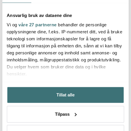
Ansvarlig bruk av dataene dine
Vi og
våre 27 partnerne
behandler de personlige
opplysningene dine, f.eks. IP-nummeret ditt, ved å bruke
teknologi som informasjonskapsler for å lagre og få
tilgang til informasjon på enheten din, sånn at vi kan tilby
deg personlige annonser og innhold samt annonse- og
Tala
Arab
innholdsmåling, målgruppestatistikk og produktutvikling.
Le Creuset
Paiform med løs bunn
Uunik
Du velger hvem som bruker dine data og i hvilke
28 cm svart
Paiform 28 cm 2,1L shell
cm
hensikter.
pink
449 kr
699 kr
319 k
På lager
På lager
På l
Hvis du gir oss lov, vil vi også gjerne:
Tillat alle
Innhente informasjon om den geografiske
beliggenheten din, som kan være nøyaktig innenfor
flere meter
Tilpass
Identifisere enheten din ved å aktivt skanne den for
bestemte karakteristikker (fingeravtrykk)
Får du ikke nok av ost? Se flere