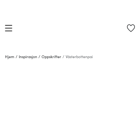
Hjem
/
Inspirasjon
/
Oppskrifter
/
Västerbottenpai