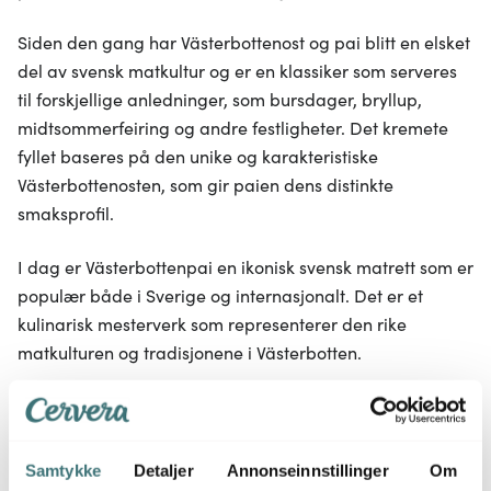
Siden den gang har Västerbottenost og pai blitt en elsket
del av svensk matkultur og er en klassiker som serveres
til forskjellige anledninger, som bursdager, bryllup,
midtsommerfeiring og andre festligheter. Det kremete
fyllet baseres på den unike og karakteristiske
Västerbottenosten, som gir paien dens distinkte
smaksprofil.
I dag er Västerbottenpai en ikonisk svensk matrett som er
populær både i Sverige og internasjonalt. Det er et
kulinarisk mesterverk som representerer den rike
matkulturen og tradisjonene i Västerbotten.
Paiformer
Samtykke
Detaljer
Annonseinnstillinger
Om