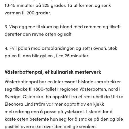
10-15 minutter på 225 grader. Ta ut formen og senk
varmen til 200 grader.
3. Visp eggene til skum og bland med rømmen og tilsett
deretter den revne osten og salt.
4. Fyll paien med osteblandingen og sett i ovnen. Stek
paien til den blir gyllen , i ca 25 minutter.
Västerbottenpai, et kulinarisk mesterverk
Västerbottenpai har en interessant historie som strekker
seg tilbake til 1800-tallet i regionen Västerbotten, nord i
Sverige. Osten skal ha oppstått fra et rent uhell da Ulrika
Eleonora Lindström var mer opptatt av en kjekk
melkedreng enn å passe på ystekaret. I stedet for å
kaste osten bestemte hun seg for å smake på den og ble
positivt overrasket over den deilige smaken.