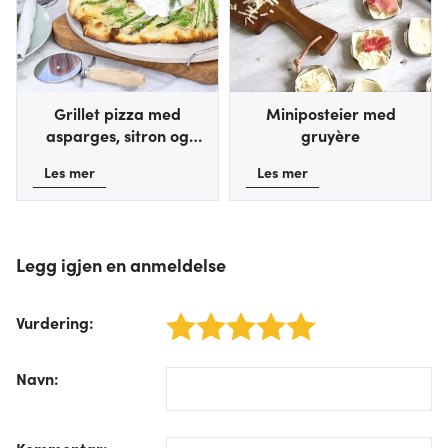
Grillet pizza med
Miniposteier med
asparges, sitron og
gruyère
burrata
Les mer
Les mer
Legg igjen en anmeldelse
Vurdering
:
1 star
2 stars
3 stars
4 stars
5 stars
/form/label/author:
Navn
:
/form/label/text:
Kommentar
: