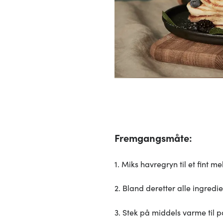
Fremgangsmåte:
1. Miks havregryn til et fint m
2. Bland deretter alle ingredie
3. Stek på middels varme til p