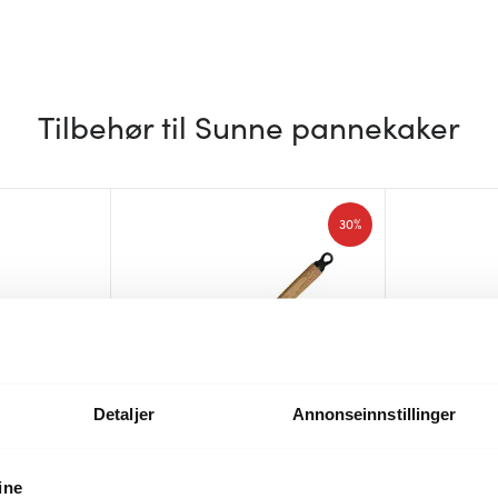
Tilbehør til Sunne pannekaker
30%
Detaljer
Annonseinnstillinger
ine
ets
Anders Petter
Eva Trio