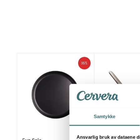
35%
Samtykke
Ansvarlig bruk av dataene d
Eva Solo
Professional Secr