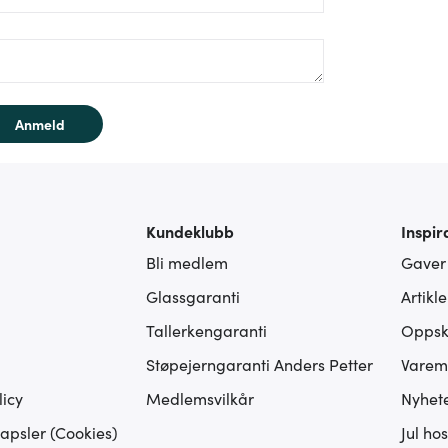
rm/label/text:
Anmeld
Kundeklubb
Inspir
Bli medlem
Gaver
Glassgaranti
Artikl
Tallerkengaranti
Oppskr
Støpejerngaranti Anders Petter
Varem
icy
Medlemsvilkår
Nyhet
apsler (Cookies)
Jul ho