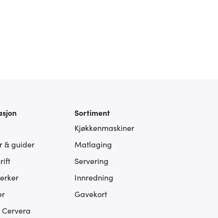
asjon
Sortiment
Kjøkkenmaskiner
er & guider
Matlaging
ift
Servering
erker
Innredning
er
Gavekort
s Cervera