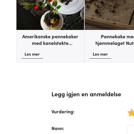
Amerikanske pannekaker
Pannekake me
med kanelstekte
hjemmelaget Nut
høstepler, blåbær og
Les mer
Les mer
pecan-sirup
Legg igjen en anmeldelse
Vurdering
:
1 star
/fo
Navn
: