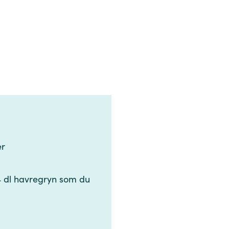
‌ ‌​‌‍‍‌‌‍ ‌‍ ‍​‍‌‍‌ ​​‌‍‌‌‌ ​‍‌ ​ ‌ ​​‌‍‌‌‌‍​ ‌ ‌​‌‍‍‌‌ ‌‍‌‍‌‌​ ‌‌ ​​‌ ‌‌‌‍​‍‌‍ ​‌‍‍‌‌ ​ ‌‍‍​‌‍‌‌‌‍‌​​‍​‍‌ ‌
 4 dl havregryn som du