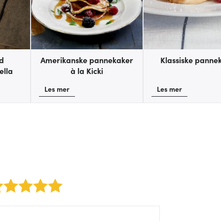
d
Amerikanske pannekaker
Klassiske panne
ella
à la Kicki
Les mer
Les mer
2 stars
3 stars
4 stars
5 stars
rm/label/author: