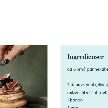
Ingredienser
ca 8 små pannekaker​​​​‌ ‍ ​‍​‍‌‍ ‌ ​‍‌‍‍‌‌‍‌ ‌‍‍‌‌‍ ‍​‍​‍​ ‍‍​‍​‍‌ ​ ‌‍​‌‌‍ ‍‌‍‍‌‌ ‌​‌ ‍‌​‍ ‍‌‍‍‌‌‍ ​‍​‍​‍ ​​‍​‍‌‍‍​‌ ​‍‌‍‌‌‌‍‌‍​‍​‍​ ‍‍​‍​‍‌‍‍​‌ ‌​‌ ‌​‌ ​​‌ ​ ​ ‍‍​‍ ​‍ ‌‍​ ‌‍ ‌‌ ​ ​‍ ‍‌‍​ ‌‍‌‌‌ ​‍‌ ‌‍‌‍‌‌‌ ​‍‌‍​‌​‍ ‍‌ ​ ‌‍‌‌​‍ ‌ ​​‌ ​‍‌‍ ‌‍‌​‌ ‌‌‌‍​ ‌ ‌​‌‍‍‌‌‍ ‌‍ ‍​‍ ‌‍‍‌‌‍ ‍‌ ‌​‌‍‌‌‌‍ ‍‌ ‌​​‍ ‌‍‌‌‌‍‌​‌‍‍‌‌ ‌​​‍ ‌‍ ‌‌‍ ‌‍‌​‌‍‌‌​ ‌‌ ​​‌ ​‍‌‍‌‌‌ ​ ‌‍‌‌‌‍ ‍‌ ‌​‌‍​‌‌ ‌​‌‍‍‌‌‍ ‌‍ ‍​ ‍ ‌‍‍‌‌‍‌​​ ‌‌‍‍‌​ ​‌​ ‍​‌‍ ‍​‍ ‍​ ‍​​ ‌ ‌‍​‍​ ‌‍​ ‌‍​ ​‍‌‍​‍​ ‍‌​‍ ‌‌‍‌‍‌‍​‌​ ‌​​ ‌ ​‍ ‌​ ‌​​ ‌​‌‍​‍​ ​‌​‍ ‌​ ‍​‌‍​‍‌‍‌‍​ ​‍​‍ ‌​ ​​‌‍​ ​ ‌‍‌‍‌‍​ ‌‌‌‍​‌‌‍​ ‌‍‌​‌‍‌​​ ‍​‌‍‌‍​ ​ ​‍ ‍‌‍ ‍‌‍ ​ ‍ ‌ ‌​‌ ‍‌‌ ​​‌‍‌‌​ ‌‌ ​​‌‍​‌‌‍‌ ‌‍‌‌​ ‍ ‌ ​​‌‍​‌‌ ‌​‌‍‍​​ ‌‌‍​‍‌‍ ​‌‍ ‌‍​ ‌‍‍ ‌ ​ ​‍‌‌​ ‌‌‌​​‍‌‌ ‌‍‍ ‌‍‌‌‌ ‍‌​‍‌‌​ ​ ‌​‌​​‍‌‌​ ​ ‌​‌​​‍‌‌​ ​‍​ ​‍‌‍‌‌​ ‍‌​ ‌ ​ ​‌‌‍‌​​ ​‍​ ​‍​ ‌ ‌‍‌‌‌‍‌​‌‍‌​​ ​​​‍‌‌​ ​‍​ ​‍​‍‌‌​ ‌‌‌​‌​​‍ ‍‌‍​ ‌‍ ‌‍ ​‌ ‌‌‌‍ ‌‌‍ ‍‌ ​ ​‍‌‌​ ‌‌‌​​‍‌‌ ‌‍‍ ‌‍‌‌‌ ‍‌​‍‌‌​ ​ ‌​‌​​‍‌‌​ ​ ‌​‌​​‍‌‌​ ​‍​ ​‍​ ‌ ‌‍‌‌‌‍​‍‌‍​‌​ ‍​​ ‍‌​ ​‌​ ‌​‌‍​‌‌‍‌​​ ‍​​ ‌‌​‍‌‌​ ​‍​ ​‍​‍‌‌​ ‌‌‌​‌​​‍ ‍‌‍‍‌‌ ‌​‌‍‌‌‌‍ ‌‌ ​ ​‍‌‌​ ‌‌‌​​‍​ ​​​‍‌‌​ ‌‌‌​‌​​ ‌‍​‍‌‍​‌‌ ​ ‌‍‌‌‌‌‌‌‌ ​‍‌‍ ​​ ‌‌‍‍​‌ ‌​‌ ‌​‌ ​​‌ ​ ​‍‌‌​ ​ ‌​​‌​‍‌‌​ ​‍‌​‌‍​‍‌‌​ ​‍‌​‌‍‌‍​ ‌‍ ‌‌ ​ ​‍ ‍‌‍​ ‌‍‌‌‌ ​‍‌ ‌‍‌‍‌‌‌ ​‍‌‍​‌​‍ ‍‌ ​ ‌‍‌‌​‍‌‍‌‍‍‌‌‍‌​​ ‌‌‍‍‌​ ​‌​ ‍​‌‍ ‍​‍ ‍​ ‍​​ ‌ ‌‍​‍​ ‌‍​ ‌‍​ ​‍‌‍​‍​ ‍‌​‍ ‌‌‍‌‍‌‍​‌​ ‌​​ ‌ ​‍ ‌​ ‌​​ ‌​‌‍​‍​ ​‌​‍ ‌​ ‍​‌‍​‍‌‍‌‍​ ​‍​‍ ‌​ ​​‌‍​ ​ ‌‍‌‍‌‍​ ‌‌‌‍​‌‌‍​ ‌‍‌​‌‍‌​​ ‍​‌‍‌‍​ ​ ​‍ ‍‌‍ ‍‌‍ ​‍‌‍‌ ‌​‌ ‍‌‌ ​​‌‍‌‌​ ‌‌ ​​‌‍​‌‌‍‌ ‌‍‌‌​‍‌‍‌ ​​‌‍​‌‌ ‌​‌‍‍​​ ‌‌‍​‍‌‍ ​‌‍ ‌‍​ ‌‍‍ ‌ ​ ​‍‌‌​ ‌‌‌​​‍‌‌ ‌‍‍ ‌‍‌‌‌ ‍‌​‍‌‌​ ​ ‌​‌​​‍‌‌​ ​ ‌​‌​​‍‌‌​ ​‍​ ​‍‌‍‌‌​ ‍‌​ ‌ ​ ​‌‌‍‌​​ ​‍​ ​‍​ ‌ ‌‍‌‌‌‍‌​‌‍‌​​ ​​​‍‌‌​ ​‍​ ​‍​‍‌‌​ ‌‌‌​‌​​‍ ‍‌‍​ ‌‍ ‌‍ ​‌ ‌‌‌‍ ‌‌‍ ‍‌ ​ ​‍‌‌​ ‌‌‌​​‍‌‌ ‌‍‍ ‌‍‌‌‌ ‍‌​‍‌‌​ ​ ‌​‌​​‍‌‌​ ​ ‌​‌​​‍‌‌​ ​‍​ ​‍​ ‌ ‌‍‌‌‌‍​‍‌‍​‌​ ‍​​ ‍‌​ ​‌​ ‌​‌‍​‌‌‍‌​​ ‍​​ ‌‌​‍‌‌​ ​‍​ ​‍​‍‌‌​ ‌‌‌​‌​​‍ ‍‌‍‍‌‌ ‌​‌‍‌‌‌‍ ‌‌ ​ ​‍‌‌​ ‌‌‌​​‍​ ​​​‍‌‌​ ‌‌‌​‌​​‍‌‍‌ ‌ ‌‍ ‌ ​‍‌‍‍ ‌ ​ ‌ ​​‌‍​‌‌‍​ ‌‍‌‌​ ‌‌ ​​‌ ​‍‌‍ ‌‍‌​‌ ‌‌‌‍​ 
2 dl havremel (eller
mikser til et fint mel)​​​​‌ ‍ ​‍​‍‌‍ ‌ ​‍‌‍‍‌‌‍‌ ‌‍‍‌‌‍ ‍​‍​‍​ ‍‍​‍​‍‌ ​ ‌‍​‌‌‍ ‍‌‍‍‌‌ ‌​‌ ‍‌​‍ ‍‌‍‍‌‌‍ ​‍​‍​‍ ​​‍​‍‌‍‍​‌ ​‍‌‍‌‌‌‍‌‍​‍​‍​ ‍‍​‍​‍‌‍‍​‌ ‌​‌ ‌​‌ ​​‌ ​ ​ ‍‍​‍ ​‍ ‌‍​ ‌‍ ‌‌ ​ ​‍ ‍‌‍​ ‌‍‌‌‌ ​‍‌ ‌‍‌‍‌‌‌ ​‍‌‍​‌​‍ ‍‌ ​ ‌‍‌‌​‍ ‌ ​​‌ ​‍‌‍ ‌‍‌​‌ ‌‌‌‍​ ‌ ‌​‌‍‍‌‌‍ ‌‍ ‍​‍ ‌‍‍‌‌‍ ‍‌ ‌​‌‍‌‌‌‍ ‍‌ ‌​​‍ ‌‍‌‌‌‍‌​‌‍‍‌‌ ‌​​‍ ‌‍ ‌‌‍ ‌‍‌​‌‍‌‌​ ‌‌ ​​‌ ​‍‌‍‌‌‌ ​ ‌‍‌‌‌‍ ‍‌ ‌​‌‍​‌‌ ‌​‌‍‍‌‌‍ ‌‍ ‍​ ‍ ‌‍‍‌‌‍‌​​ ‌‌‍‍‌​ ​‌​ ‍​‌‍ ‍​‍ ‍​ ‍​​ ‌ ‌‍​‍​ ‌‍​ ‌‍​ ​‍‌‍​‍​ ‍‌​‍ ‌‌‍‌‍‌‍​‌​ ‌​​ ‌ ​‍ ‌​ ‌​​ ‌​‌‍​‍​ ​‌​‍ ‌​ ‍​‌‍​‍‌‍‌‍​ ​‍​‍ ‌​ ​​‌‍​ ​ ‌‍‌‍‌‍​ ‌‌‌‍​‌‌‍​ ‌‍‌​‌‍‌​​ ‍​‌‍‌‍​ ​ ​‍ ‍‌‍ ‍‌‍ ​ ‍ ‌ ‌​‌ ‍‌‌ ​​‌‍‌‌​ ‌‌ ​​‌‍​‌‌‍‌ ‌‍‌‌​ ‍ ‌ ​​‌‍​‌‌ ‌​‌‍‍​​ ‌‌‍​‍‌‍ ​‌‍ ‌‍​ ‌‍‍ ‌ ​ ​‍‌‌​ ‌‌‌​​‍‌‌ ‌‍‍ ‌‍‌‌‌ ‍‌​‍‌‌​ ​ ‌​‌​​‍‌‌​ ​ ‌​‌​​‍‌‌​ ​‍​ ​‍‌‍‌‌​ ‍‌​ ‌ ​ ​‌‌‍‌​​ ​‍​ ​‍​ ‌ ‌‍‌‌‌‍‌​‌‍‌​​ ​​​‍‌‌​ ​‍​ ​‍​‍‌‌​ ‌‌‌​‌​​‍ ‍‌‍​ ‌‍ ‌‍ ​‌ ‌‌‌‍ ‌‌‍ ‍‌ ​ ​‍‌‌​ ‌‌‌​​‍‌‌ ‌‍‍ ‌‍‌‌‌ ‍‌​‍‌‌​ ​ ‌​‌​​‍‌‌​ ​ ‌​‌​​‍‌‌​ ​‍​ ​‍​ ‌ ‌‍‌‌‌‍​‍‌‍​‌​ ‍​​ ‍‌​ ​‌​ ‌​‌‍​‌‌‍‌​​ ‍​​ ‌‌​‍‌‌​ ​‍​ ​‍​‍‌‌​ ‌‌‌​‌​​‍ ‍‌‍‍‌‌ ‌​‌‍‌‌‌‍ ‌‌ ​ ​‍‌‌​ ‌‌‌​​‍​ ​‍​‍‌‌​ ‌‌‌​‌​​ ‌‍​‍‌‍​‌‌ ​ ‌‍‌‌‌‌‌‌‌ ​‍‌‍ ​​ ‌‌‍‍​‌ ‌​‌ ‌​‌ ​​‌ ​ ​‍‌‌​ ​ ‌​​‌​‍‌‌​ ​‍‌​‌‍​‍‌‌​ ​‍‌​‌‍‌‍​ ‌‍ ‌‌ ​ ​‍ ‍‌‍​ ‌‍‌‌‌ ​‍‌ ‌‍‌‍‌‌‌ ​‍‌‍​‌​‍ ‍‌ ​ ‌‍‌‌​‍‌‍‌‍‍‌‌‍‌​​ ‌‌‍‍‌​ ​‌​ ‍​‌‍ ‍​‍ ‍​ ‍​​ ‌ ‌‍​‍​ ‌‍​ ‌‍​ ​‍‌‍​‍​ ‍‌​‍ ‌‌‍‌‍‌‍​‌​ ‌​​ ‌ ​‍ ‌​ ‌​​ ‌​‌‍​‍​ ​‌​‍ ‌​ ‍​‌‍​‍‌‍‌‍​ ​‍​‍ ‌​ ​​‌‍​ ​ ‌‍‌‍‌‍​ ‌‌‌‍​‌‌‍​ ‌‍‌​‌‍‌​​ ‍​‌‍‌‍​ ​ ​‍ ‍‌‍ ‍‌‍ ​‍‌‍‌ ‌​‌ ‍‌‌ ​​‌‍‌‌​ ‌‌ ​​‌‍​‌‌‍‌ ‌‍‌‌​‍‌‍‌ ​​‌‍​‌‌ ‌​‌‍‍​​ ‌‌‍​‍‌‍ ​‌‍ ‌‍​ ‌‍‍ ‌ ​ ​‍‌‌​ ‌‌‌​​‍‌‌ ‌‍‍ ‌‍‌‌‌ ‍‌​‍‌‌​ ​ ‌​‌​​‍‌‌​ ​ ‌​‌​​‍‌‌​ ​‍​ ​‍‌‍‌‌​ ‍‌​ ‌ ​ ​‌‌‍‌​​ ​‍​ ​‍​ ‌ ‌‍‌‌‌‍‌​‌‍‌​​ ​​​‍‌‌​ ​‍​ ​‍​‍‌‌​ ‌‌‌​‌​​‍ ‍‌‍​ ‌‍ ‌‍ ​‌ ‌‌‌‍ ‌‌‍ ‍‌ ​ ​‍‌‌​ ‌‌‌​​‍‌‌ ‌‍‍ ‌‍‌‌‌ ‍‌​‍‌‌​ ​ ‌​‌​​‍‌‌​ ​ ‌​‌​​‍‌‌​ ​‍​ ​‍​ ‌ ‌‍‌‌‌‍​‍‌‍​‌​ ‍​​ ‍‌​ ​‌​ ‌​‌‍​‌‌‍‌​​ ‍​​ ‌‌​‍‌‌​ ​‍​ ​‍​‍‌‌​ ‌‌‌​‌​​‍ ‍‌‍‍‌‌ ‌​‌‍‌‌‌‍ ‌‌ ​ ​‍‌‌​ ‌‌‌​​‍​ ​‍​‍‌‌​ ‌‌‌​‌​​‍‌‍‌ ‌ ‌‍ ‌ ​‍‌‍‍ ‌ ​ ‌ ​​‌‍​‌‌‍​ ‌‍‌‌​ ‌‌ ​​‌ ​‍‌‍ ‌‍‌​‌ ‌‌‌‍​ ‌ ‌​‌‍‍‌‌‍ ‌‍ ‍​‍‌‍‌ ​​‌‍‌‌‌ ​‍‌ ​ ‌ ​​‌‍‌‌‌‍​ ‌ ‌​‌‍‍‌‌ ‌‍‌‍‌‌​ ‌‌ ​​‌ ‌‌‌‍​‍‌‍ ​‌‍‍‌‌ ​ ‌‍‍​‌‍‌‌‌‍‌​​‍​‍‌ ‌
1 banan​​​​‌ ‍ ​‍​‍‌‍ ‌ ​‍‌‍‍‌‌‍‌ ‌‍‍‌‌‍ ‍​‍​‍​ ‍‍​‍​‍‌ ​ ‌‍​‌‌‍ ‍‌‍‍‌‌ ‌​‌ ‍‌​‍ ‍‌‍‍‌‌‍ ​‍​‍​‍ ​​‍​‍‌‍‍​‌ ​‍‌‍‌‌‌‍‌‍​‍​‍​ ‍‍​‍​‍‌‍‍​‌ ‌​‌ ‌​‌ ​​‌ ​ ​ ‍‍​‍ ​‍ ‌‍​ ‌‍ ‌‌ ​ ​‍ ‍‌‍​ ‌‍‌‌‌ ​‍‌ ‌‍‌‍‌‌‌ ​‍‌‍​‌​‍ ‍‌ ​ ‌‍‌‌​‍ ‌ ​​‌ ​‍‌‍ ‌‍‌​‌ ‌‌‌‍​ ‌ ‌​‌‍‍‌‌‍ ‌‍ ‍​‍ ‌‍‍‌‌‍ ‍‌ ‌​‌‍‌‌‌‍ ‍‌ ‌​​‍ ‌‍‌‌‌‍‌​‌‍‍‌‌ ‌​​‍ ‌‍ ‌‌‍ ‌‍‌​‌‍‌‌​ ‌‌ ​​‌ ​‍‌‍‌‌‌ ​ ‌‍‌‌‌‍ ‍‌ ‌​‌‍​‌‌ ‌​‌‍‍‌‌‍ ‌‍ ‍​ ‍ ‌‍‍‌‌‍‌​​ ‌‌‍‍‌​ ​‌​ ‍​‌‍ ‍​‍ ‍​ ‍​​ ‌ ‌‍​‍​ ‌‍​ ‌‍​ ​‍‌‍​‍​ ‍‌​‍ ‌‌‍‌‍‌‍​‌​ ‌​​ ‌ ​‍ ‌​ ‌​​ ‌​‌‍​‍​ ​‌​‍ ‌​ ‍​‌‍​‍‌‍‌‍​ ​‍​‍ ‌​ ​​‌‍​ ​ ‌‍‌‍‌‍​ ‌‌‌‍​‌‌‍​ ‌‍‌​‌‍‌​​ ‍​‌‍‌‍​ ​ ​‍ ‍‌‍ ‍‌‍ ​ ‍ ‌ ‌​‌ ‍‌‌ ​​‌‍‌‌​ ‌‌ ​​‌‍​‌‌‍‌ ‌‍‌‌​ ‍ ‌ ​​‌‍​‌‌ ‌​‌‍‍​​ ‌‌‍​‍‌‍ ​‌‍ ‌‍​ ‌‍‍ ‌ ​ ​‍‌‌​ ‌‌‌​​‍‌‌ ‌‍‍ ‌‍‌‌‌ ‍‌​‍‌‌​ ​ ‌​‌​​‍‌‌​ ​ ‌​‌​​‍‌‌​ ​‍​ ​‍‌‍‌‌​ ‍‌​ ‌ ​ ​‌‌‍‌​​ ​‍​ ​‍​ ‌ ‌‍‌‌‌‍‌​‌‍‌​​ ​​​‍‌‌​ ​‍​ ​‍​‍‌‌​ ‌‌‌​‌​​‍ ‍‌‍​ ‌‍ ‌‍ ​‌ ‌‌‌‍ ‌‌‍ ‍‌ ​ ​‍‌‌​ ‌‌‌​​‍‌‌ ‌‍‍ ‌‍‌‌‌ ‍‌​‍‌‌​ ​ ‌​‌​​‍‌‌​ ​ ‌​‌​​‍‌‌​ ​‍​ ​‍​ ‌ ‌‍‌‌‌‍​‍‌‍​‌​ ‍​​ ‍‌​ ​‌​ ‌​‌‍​‌‌‍‌​​ ‍​​ ‌‌​‍‌‌​ ​‍​ ​‍​‍‌‌​ ‌‌‌​‌​​‍ ‍‌‍‍‌‌ ‌​‌‍‌‌‌‍ ‌‌ ​ ​‍‌‌​ ‌‌‌​​‍​ ​ ​‍‌‌​ ‌‌‌​‌​​ ‌‍​‍‌‍​‌‌ ​ ‌‍‌‌‌‌‌‌‌ ​‍‌‍ ​​ ‌‌‍‍​‌ ‌​‌ ‌​‌ ​​‌ ​ ​‍‌‌​ ​ ‌​​‌​‍‌‌​ ​‍‌​‌‍​‍‌‌​ ​‍‌​‌‍‌‍​ ‌‍ ‌‌ ​ ​‍ ‍‌‍​ ‌‍‌‌‌ ​‍‌ ‌‍‌‍‌‌‌ ​‍‌‍​‌​‍ ‍‌ ​ ‌‍‌‌​‍‌‍‌‍‍‌‌‍‌​​ ‌‌‍‍‌​ ​‌​ ‍​‌‍ ‍​‍ ‍​ ‍​​ ‌ ‌‍​‍​ ‌‍​ ‌‍​ ​‍‌‍​‍​ ‍‌​‍ ‌‌‍‌‍‌‍​‌​ ‌​​ ‌ ​‍ ‌​ ‌​​ ‌​‌‍​‍​ ​‌​‍ ‌​ ‍​‌‍​‍‌‍‌‍​ ​‍​‍ ‌​ ​​‌‍​ ​ ‌‍‌‍‌‍​ ‌‌‌‍​‌‌‍​ ‌‍‌​‌‍‌​​ ‍​‌‍‌‍​ ​ ​‍ ‍‌‍ ‍‌‍ ​‍‌‍‌ ‌​‌ ‍‌‌ ​​‌‍‌‌​ ‌‌ ​​‌‍​‌‌‍‌ ‌‍‌‌​‍‌‍‌ ​​‌‍​‌‌ ‌​‌‍‍​​ ‌‌‍​‍‌‍ ​‌‍ ‌‍​ ‌‍‍ ‌ ​ ​‍‌‌​ ‌‌‌​​‍‌‌ ‌‍‍ ‌‍‌‌‌ ‍‌​‍‌‌​ ​ ‌​‌​​‍‌‌​ ​ ‌​‌​​‍‌‌​ ​‍​ ​‍‌‍‌‌​ ‍‌​ ‌ ​ ​‌‌‍‌​​ ​‍​ ​‍​ ‌ ‌‍‌‌‌‍‌​‌‍‌​​ ​​​‍‌‌​ ​‍​ ​‍​‍‌‌​ ‌‌‌​‌​​‍ ‍‌‍​ ‌‍ ‌‍ ​‌ ‌‌‌‍ ‌‌‍ ‍‌ ​ ​‍‌‌​ ‌‌‌​​‍‌‌ ‌‍‍ ‌‍‌‌‌ ‍‌​‍‌‌​ ​ ‌​‌​​‍‌‌​ ​ ‌​‌​​‍‌‌​ ​‍​ ​‍​ ‌ ‌‍‌‌‌‍​‍‌‍​‌​ ‍​​ ‍‌​ ​‌​ ‌​‌‍​‌‌‍‌​​ ‍​​ ‌‌​‍‌‌​ ​‍​ ​‍​‍‌‌​ ‌‌‌​‌​​‍ ‍‌‍‍‌‌ ‌​‌‍‌‌‌‍ ‌‌ ​ ​‍‌‌​ ‌‌‌​​‍​ ​ ​‍‌‌​ ‌‌‌​‌​​‍‌‍‌ ‌ ‌‍ ‌ ​‍‌‍‍ ‌ ​ ‌ ​​‌‍​‌‌‍​ ‌‍‌‌​ ‌‌ ​​‌ ​‍‌‍ ‌‍‌​‌ ‌‌‌‍​ ‌ ‌​‌‍‍‌‌‍ ‌‍ ‍​‍‌‍‌ ​​‌‍‌‌‌ ​‍‌ ​ ‌ ​​‌‍‌‌‌‍​ ‌ ‌​‌‍‍‌‌ ‌‍‌‍‌‌​ ‌‌ ​​‌ ‌‌‌‍​‍‌‍ ​‌‍‍‌‌ ​ ‌‍‍​‌‍‌‌‌‍‌​​‍​‍‌ ‌
3 egg​​​​‌ ‍ ​‍​‍‌‍ ‌ ​‍‌‍‍‌‌‍‌ ‌‍‍‌‌‍ ‍​‍​‍​ ‍‍​‍​‍‌ ​ ‌‍​‌‌‍ ‍‌‍‍‌‌ ‌​‌ ‍‌​‍ ‍‌‍‍‌‌‍ ​‍​‍​‍ ​​‍​‍‌‍‍​‌ ​‍‌‍‌‌‌‍‌‍​‍​‍​ ‍‍​‍​‍‌‍‍​‌ ‌​‌ ‌​‌ ​​‌ ​ ​ ‍‍​‍ ​‍ ‌‍​ ‌‍ ‌‌ ​ ​‍ ‍‌‍​ ‌‍‌‌‌ ​‍‌ ‌‍‌‍‌‌‌ ​‍‌‍​‌​‍ ‍‌ ​ ‌‍‌‌​‍ ‌ ​​‌ ​‍‌‍ ‌‍‌​‌ ‌‌‌‍​ ‌ ‌​‌‍‍‌‌‍ ‌‍ ‍​‍ ‌‍‍‌‌‍ ‍‌ ‌​‌‍‌‌‌‍ ‍‌ ‌​​‍ ‌‍‌‌‌‍‌​‌‍‍‌‌ ‌​​‍ ‌‍ ‌‌‍ ‌‍‌​‌‍‌‌​ ‌‌ ​​‌ ​‍‌‍‌‌‌ ​ ‌‍‌‌‌‍ ‍‌ ‌​‌‍​‌‌ ‌​‌‍‍‌‌‍ ‌‍ ‍​ ‍ ‌‍‍‌‌‍‌​​ ‌‌‍‍‌​ ​‌​ ‍​‌‍ ‍​‍ ‍​ ‍​​ ‌ ‌‍​‍​ ‌‍​ ‌‍​ ​‍‌‍​‍​ ‍‌​‍ ‌‌‍‌‍‌‍​‌​ ‌​​ ‌ ​‍ ‌​ ‌​​ ‌​‌‍​‍​ ​‌​‍ ‌​ ‍​‌‍​‍‌‍‌‍​ ​‍​‍ ‌​ ​​‌‍​ ​ ‌‍‌‍‌‍​ ‌‌‌‍​‌‌‍​ ‌‍‌​‌‍‌​​ ‍​‌‍‌‍​ ​ ​‍ ‍‌‍ ‍‌‍ ​ ‍ ‌ ‌​‌ ‍‌‌ ​​‌‍‌‌​ ‌‌ ​​‌‍​‌‌‍‌ ‌‍‌‌​ ‍ ‌ ​​‌‍​‌‌ ‌​‌‍‍​​ ‌‌‍​‍‌‍ ​‌‍ ‌‍​ ‌‍‍ ‌ ​ ​‍‌‌​ ‌‌‌​​‍‌‌ ‌‍‍ ‌‍‌‌‌ ‍‌​‍‌‌​ ​ ‌​‌​​‍‌‌​ ​ ‌​‌​​‍‌‌​ ​‍​ ​‍‌‍‌‌​ ‍‌​ ‌ ​ ​‌‌‍‌​​ ​‍​ ​‍​ ‌ ‌‍‌‌‌‍‌​‌‍‌​​ ​​​‍‌‌​ ​‍​ ​‍​‍‌‌​ ‌‌‌​‌​​‍ ‍‌‍​ ‌‍ ‌‍ ​‌ ‌‌‌‍ ‌‌‍ ‍‌ ​ ​‍‌‌​ ‌‌‌​​‍‌‌ ‌‍‍ ‌‍‌‌‌ ‍‌​‍‌‌​ ​ ‌​‌​​‍‌‌​ ​ ‌​‌​​‍‌‌​ ​‍​ ​‍​ ‌ ‌‍‌‌‌‍​‍‌‍​‌​ ‍​​ ‍‌​ ​‌​ ‌​‌‍​‌‌‍‌​​ ‍​​ ‌‌​‍‌‌​ ​‍​ ​‍​‍‌‌​ ‌‌‌​‌​​‍ ‍‌‍‍‌‌ ‌​‌‍‌‌‌‍ ‌‌ ​ ​‍‌‌​ ‌‌‌​​‍​ ‌​​‍‌‌​ ‌‌‌​‌​​ ‌‍​‍‌‍​‌‌ ​ ‌‍‌‌‌‌‌‌‌ ​‍‌‍ ​​ ‌‌‍‍​‌ ‌​‌ ‌​‌ ​​‌ ​ ​‍‌‌​ ​ ‌​​‌​‍‌‌​ ​‍‌​‌‍​‍‌‌​ ​‍‌​‌‍‌‍​ ‌‍ ‌‌ ​ ​‍ ‍‌‍​ ‌‍‌‌‌ ​‍‌ ‌‍‌‍‌‌‌ ​‍‌‍​‌​‍ ‍‌ ​ ‌‍‌‌​‍‌‍‌‍‍‌‌‍‌​​ ‌‌‍‍‌​ ​‌​ ‍​‌‍ ‍​‍ ‍​ ‍​​ ‌ ‌‍​‍​ ‌‍​ ‌‍​ ​‍‌‍​‍​ ‍‌​‍ ‌‌‍‌‍‌‍​‌​ ‌​​ ‌ ​‍ ‌​ ‌​​ ‌​‌‍​‍​ ​‌​‍ ‌​ ‍​‌‍​‍‌‍‌‍​ ​‍​‍ ‌​ ​​‌‍​ ​ ‌‍‌‍‌‍​ ‌‌‌‍​‌‌‍​ ‌‍‌​‌‍‌​​ ‍​‌‍‌‍​ ​ ​‍ ‍‌‍ ‍‌‍ ​‍‌‍‌ ‌​‌ ‍‌‌ ​​‌‍‌‌​ ‌‌ ​​‌‍​‌‌‍‌ ‌‍‌‌​‍‌‍‌ ​​‌‍​‌‌ ‌​‌‍‍​​ ‌‌‍​‍‌‍ ​‌‍ ‌‍​ ‌‍‍ ‌ ​ ​‍‌‌​ ‌‌‌​​‍‌‌ ‌‍‍ ‌‍‌‌‌ ‍‌​‍‌‌​ ​ ‌​‌​​‍‌‌​ ​ ‌​‌​​‍‌‌​ ​‍​ ​‍‌‍‌‌​ ‍‌​ ‌ ​ ​‌‌‍‌​​ ​‍​ ​‍​ ‌ ‌‍‌‌‌‍‌​‌‍‌​​ ​​​‍‌‌​ ​‍​ ​‍​‍‌‌​ ‌‌‌​‌​​‍ ‍‌‍​ ‌‍ ‌‍ ​‌ ‌‌‌‍ ‌‌‍ ‍‌ ​ ​‍‌‌​ ‌‌‌​​‍‌‌ ‌‍‍ ‌‍‌‌‌ ‍‌​‍‌‌​ ​ ‌​‌​​‍‌‌​ ​ ‌​‌​​‍‌‌​ ​‍​ ​‍​ ‌ ‌‍‌‌‌‍​‍‌‍​‌​ ‍​​ ‍‌​ ​‌​ ‌​‌‍​‌‌‍‌​​ ‍​​ ‌‌​‍‌‌​ ​‍​ ​‍​‍‌‌​ ‌‌‌​‌​​‍ ‍‌‍‍‌‌ ‌​‌‍‌‌‌‍ ‌‌ ​ ​‍‌‌​ ‌‌‌​​‍​ ‌​​‍‌‌​ ‌‌‌​‌​​‍‌‍‌ ‌ ‌‍ ‌ ​‍‌‍‍ ‌ ​ ‌ ​​‌‍​‌‌‍​ ‌‍‌‌​ ‌‌ ​​‌ ​‍‌‍ ‌‍‌​‌ ‌‌‌‍​ ‌ ‌​‌‍‍‌‌‍ ‌‍ ‍​‍‌‍‌ ​​‌‍‌‌‌ ​‍‌ ​ ‌ ​​‌‍‌‌‌‍​ ‌ ‌​‌‍‍‌‌ ‌‍‌‍‌‌​ ‌‌ ​​‌ ‌‌‌‍​‍‌‍ ​‌‍‍‌‌ ​ ‌‍‍​‌‍‌‌‌‍‌​​‍​‍‌ ‌