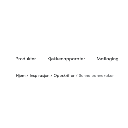
Produkter
Kjøkkenapparater
Matlaging
Hjem
/
Inspirasjon
/
Oppskrifter
/
Sunne pannekaker