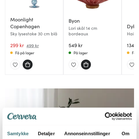
Moonlight
Byon
Copenhagen
Dybe
Lori skål 14 cm
Sky lysestake 30 cm blå
bordeaux
Haipo
mørke
299 kr
549 kr
1349 
499 kr
Få på lager
På lager
Få p
Samtykke
Detaljer
Annonseinnstillinger
Om