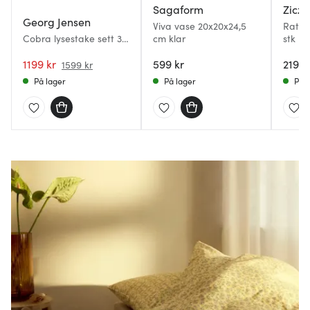
Sagaform
Zicz
Georg Jensen
Viva vase 20x20x24,5
Rattan
Cobra lysestake sett 3
cm klar
stk m
stk 16/20/24 cm
1199 kr
599 kr
219 k
1599 kr
På lager
På lager
På l