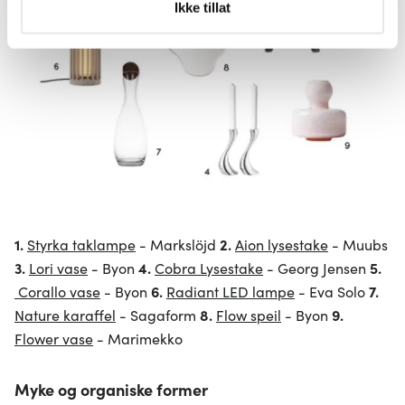
Under
mer info
kan du lese om hvordan dine personlige
Ikke tillat
data behandles og hvordan du kan velge hvordan de skal
brukes. Du kan hele tiden endre eller trekke tilbake ditt
samtykke fra erklæringen om informasjonskapsler.
Vi bruker informasjonskapsler for å gi innhold og
annonser et personlig preg, for å levere sosiale
mediefunksjoner og for å analysere trafikken vår. Vi deler
dessuten informasjon om hvordan du bruker nettstedet
vårt, med partnerne våre innen sosiale medier,
annonsering og analysearbeid, som kan kombinere den
med annen informasjon du har gjort tilgjengelig for dem,
1.
Styrka taklampe
- Markslöjd
2.
Aion lysestake
- Muubs
eller som de har samlet inn gjennom din bruk av
3.
Lori vase
- Byon
4.
Cobra Lysestake
- Georg Jensen
5.
tjenestene deres.
Corallo vase
- Byon
6.
Radiant LED lampe
- Eva Solo
7.
Nature karaffel
- Sagaform
8.
Flow speil
- Byon
9.
Flower vase
- Marimekko
Myke og organiske former