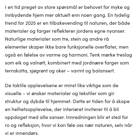
I en tid preget av store spørsmål er behovet for myke og
innbydende hjem mer aktuelt enn noen gang. En tydelig
trend for 2025 er en tilbakevending til naturen, der både
materialer og farger reflekterer jordens egne nyanser.
Naturlige materialer som tre, stein og andre rå
elementer skaper ikke bare funksjonelle overflater, men
også en følelse av varme og harmoni. Tenk mørke treslag
som eik og valnøtt, kombinert med jordnære farger som
terrakotta, sjøgrønt og oker – varmt og balansert.
De taktile opplevelsene er minst like viktige som de
visuelle – vi ønsker materialer og tekstiler som gir
struktur og dybde til hjemmet. Dette er tiden for å skape
en helhetsopplevelse, der interiøret inviterer til å bli
oppdaget med alle sanser. Innredningen blir et sted for
ro og refleksjon, hvor vi kan føle oss nær naturen, selv når
vi er innendørs.