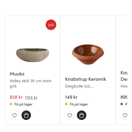
25%
Kay 
Muubs
Knabstrup Keramik
Denm
Valley skål 35 cm stein
grå
Deigbolle 0,1L
Hest 
terrakotta
828 kr
149 kr
899 k
1104 kr
Få på lager
Få på lager
På l