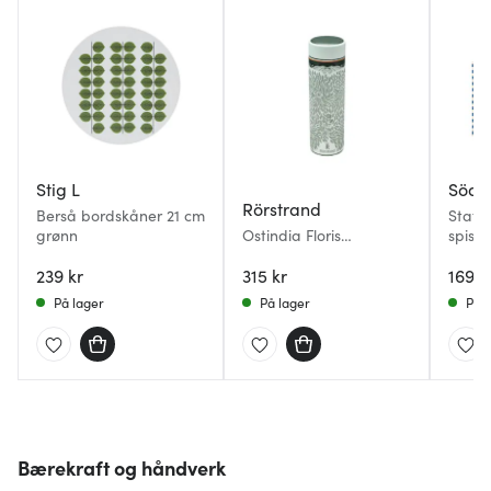
Stig L
Söda
Rörstrand
Berså bordskåner 21 cm
State
grønn
Ostindia Floris
spise
termoflaske 0,5L grønn
stk bl
239 kr
315 kr
169 k
På lager
På lager
På l
Bærekraft og håndverk