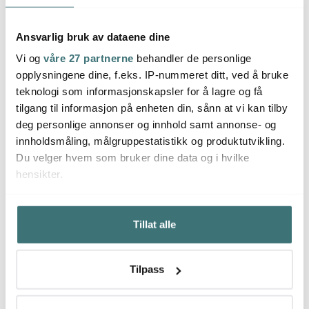
Ansvarlig bruk av dataene dine
Vi og
våre 27 partnerne
behandler de personlige
opplysningene dine, f.eks. IP-nummeret ditt, ved å bruke
teknologi som informasjonskapsler for å lagre og få
tilgang til informasjon på enheten din, sånn at vi kan tilby
deg personlige annonser og innhold samt annonse- og
innholdsmåling, målgruppestatistikk og produktutvikling.
Du velger hvem som bruker dine data og i hvilke
hensikter.
Hvis du gir oss lov, vil vi også gjerne:
Tillat alle
Innhente informasjon om den geografiske
beliggenheten din, som kan være nøyaktig innenfor
flere meter
Tilpass
Identifisere enheten din ved å aktivt skanne den for
bestemte karakteristikker (fingeravtrykk)