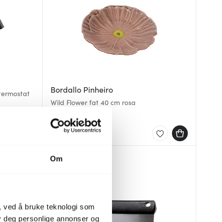
Bordallo Pinheiro
termostat
Wild Flower fat 40 cm rosa
699 kr
1599 kr
På lager
Om
40%
, ved å bruke teknologi som
lby deg personlige annonser og