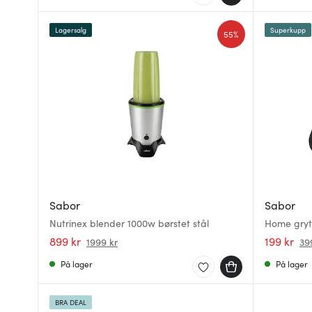
Lagersalg
Superkupp
55%
Sabor
Sabor
Nutrinex blender 1000w børstet stål
Home gryte
899 kr
199 kr
1999 kr
39
På lager
På lager
BRA DEAL