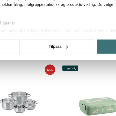
holdsmåling, målgruppestatistikk og produktutvikling. Du velge
å gjerne:
den geografiske beliggenheten din, som kan være nøyaktig innen
Arabia
Smeg
ved å aktivt skanne den for bestemte karakteristikker (fingeravtr
 30 cl Ferieklar sommerkopp
Sitruspresse CJF11 svart
om hvordan dine personlige data behandles og hvordan du kan v
1139 kr
 kr
1899 kr
Tilpass
 trekke tilbake ditt samtykke fra erklæringen om informasjonskap
Få på lager
 for å gi innhold og annonser et personlig preg, for å levere sos
deler dessuten informasjon om hvordan du bruker nettstedet vårt,
Lagersalg
65%
og analysearbeid, som kan kombinere den med annen informasjon d
 inn gjennom din bruk av tjenestene deres.