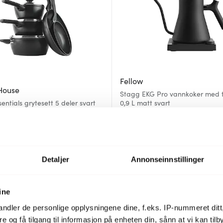
Fellow
House
Stagg EKG Pro vannkoker med 
sentials grytesett 5 deler svart
0,9 L matt svart
1731 kr
699 kr
På lager
Detaljer
Annonseinnstillinger
40%
ine
ndler de personlige opplysningene dine, f.eks. IP-nummeret ditt
re og få tilgang til informasjon på enheten din, sånn at vi kan ti