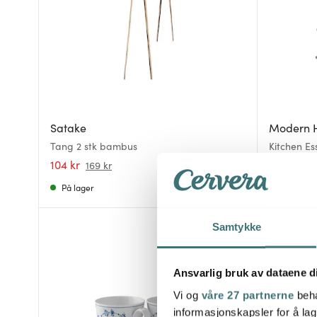
Satake
Modern 
Tang 2 stk bambus
Kitchen Es
104 kr
1349 kr
169 kr
2
På lager
På lager
Samtykke
40%
Ansvarlig bruk av dataene d
Vi og
våre 27 partnerne
beha
informasjonskapsler for å lag