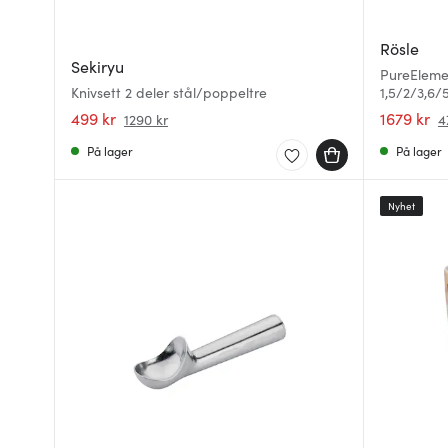
Rösle
Sekiryu
PureElemen
Knivsett 2 deler stål/poppeltre
1,5/2/3,6/5
499 kr
1679 kr
1290 kr
4
På lager
På lager
Nyhet