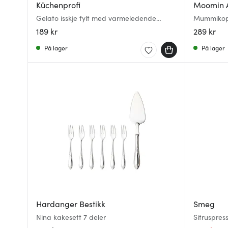
Küchenprofi
Moomin 
Gelato isskje fylt med varmeledende
Mummikopp
væske
189 kr
289 kr
På lager
På lager
Hardanger Bestikk
Smeg
Nina kakesett 7 deler
Sitruspres