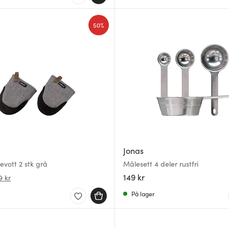
50%
Jonas
vott 2 stk grå
Målesett 4 deler rustfri
149 kr
9 kr
På lager