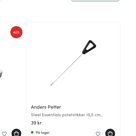
40%
Anders Petter
Steel Essentials potetstikker 15,5 cm
stål/svart
39 kr
På lager