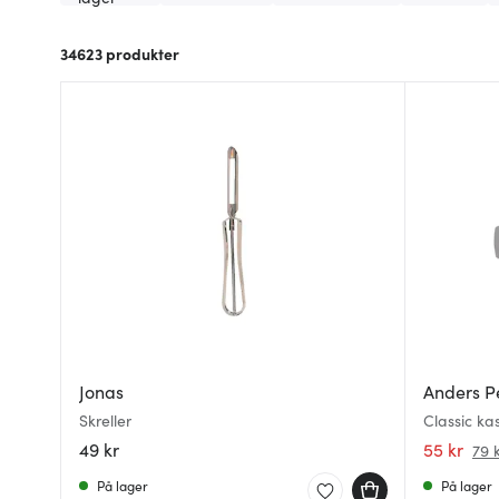
34623
produkter
Jonas
Anders P
Skreller
Classic ka
49 kr
55 kr
79 
På lager
På lager