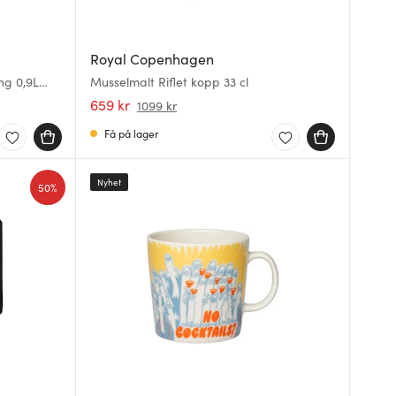
Royal Copenhagen
ng 0,9L
Musselmalt Riflet kopp 33 cl
659 kr
1099 kr
Få på lager
Nyhet
50%