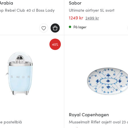
Arabia
Sabor
 Rebel Club 40 cl Boss Lady
Ultimate airfryer 5L svart
1249 kr
2499 kr
På lager
40%
Royal Copenhagen
se pastellblå
Musselmalt Riflet asjett oval 23