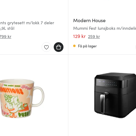
Modern House
ts grytesett m/lokk 7 deler
,9L stål
Mummi Fest lunsjboks m/inndeli
grønn/multi
129 kr
799 kr
259 kr
Få på lager