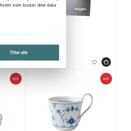
r hvem som bruker dine data
for flere meter
Gastromax
ykk)
Deigskrape
elge hvordan de skal brukes.
69 kr
Tillat alle
sler.
På lager
iale mediefunksjoner og for å
 med partnerne våre innen
50%
40%
u har gjort tilgjengelig for