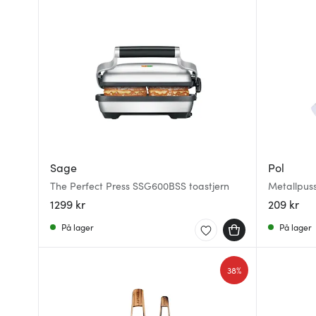
Sage
Pol
The Perfect Press SSG600BSS toastjern
Metallpuss
1299 kr
209 kr
På lager
På lager
38%