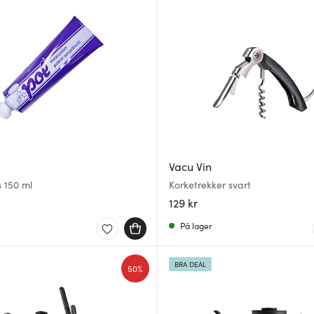
Vacu Vin
 150 ml
Korketrekker svart
129 kr
På lager
BRA DEAL
50%