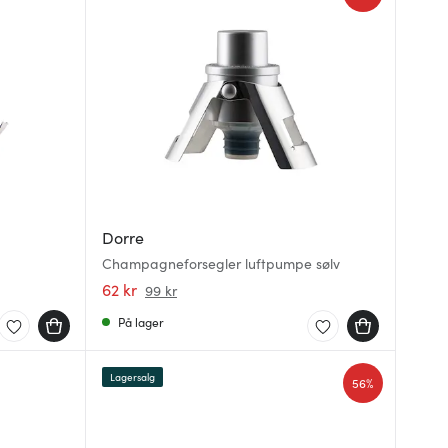
Dorre
Champagneforsegler luftpumpe sølv
62 kr
99 kr
På lager
Lagersalg
56%