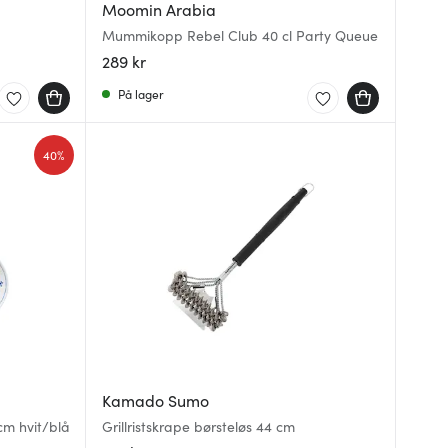
Moomin Arabia
Mummikopp Rebel Club 40 cl Party Queue
289 kr
På lager
40%
Kamado Sumo
 cm hvit/blå
Grillristskrape børsteløs 44 cm