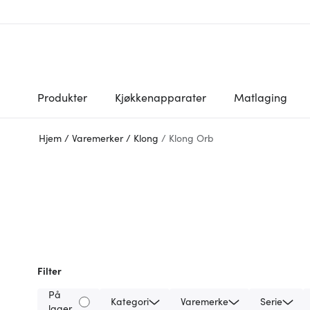
Produkter
Kjøkkenapparater
Matlaging
Hjem
/
Varemerker
/
Klong
/
Klong Orb
Filter
På
Kategori
Varemerke
Serie
lager