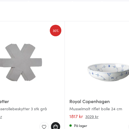
30%
etter
Royal Copenhagen
sserollebeskytter 3 stk grå
Musselmalt riflet bolle 24 cm
1817 kr
kr
3029 kr
På lager