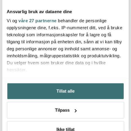
Ansvarlig bruk av dataene dine
Vi og
våre 27 partnerne
behandler de personlige
opplysningene dine, f.eks. IP-nummeret ditt, ved å bruke
Hardanger Bestikk
Hardanger Bestikk
Hard
teknologi som informasjonskapsler for å lagre og få
Ramona kakesett 7
Ramona teskje 12,75 cm
Ramon
deler
deler
tilgang til informasjon på enheten din, sånn at vi kan tilby
689 kr
119 kr
2299 
999 kr
159 kr
deg personlige annonser og innhold samt annonse- og
På lager
På lager
På l
innholdsmåling, målgruppestatistikk og produktutvikling.
Du velger hvem som bruker dine data og i hvilke
hensikter.
Hvis du gir oss lov, vil vi også gjerne:
Tillat alle
Innhente informasjon om den geografiske
Du kanskje også liker
beliggenheten din, som kan være nøyaktig innenfor
flere meter
Tilpass
Identifisere enheten din ved å aktivt skanne den for
bestemte karakteristikker (fingeravtrykk)
Under
mer info
kan du lese om hvordan dine personlige
Ikke tillat