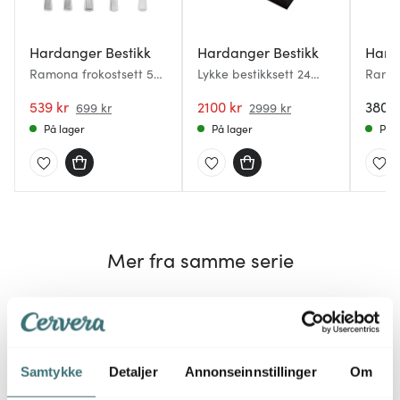
Hardanger Bestikk
Hardanger Bestikk
Hard
Ramona frokostsett 5
Lykke bestikksett 24
Ramon
deler
deler
deler
539 kr
2100 kr
3809 
699 kr
2999 kr
På lager
På lager
På l
Mer fra samme serie
31%
25%
Samtykke
Detaljer
Annonseinnstillinger
Om