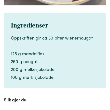
Ingredienser
Oppskriften gir ca 30 biter wienernougat​​​​‌ ‍ ​‍​‍‌‍ ‌ ​‍‌‍‍‌‌‍‌ ‌‍‍‌‌‍ ‍​‍​‍​ ‍‍​‍​‍‌ ​ ‌‍​‌‌‍ ‍‌‍‍‌‌ ‌​‌ ‍‌​‍ ‍‌‍‍‌‌‍ ​‍​‍​‍ ​​‍​‍‌‍‍​‌ ​‍‌‍‌‌‌‍‌‍​‍​‍​ ‍‍​‍​‍‌‍‍​‌ ‌​‌ ‌​‌ ​​‌ ​ ​ ‍‍​‍ ​‍ ‌‍​ ‌‍ ‌‌ ​ ​‍ ‍‌‍​ ‌‍‌‌‌ ​‍‌ ‌‍‌‍‌‌‌ ​‍‌‍​‌​‍ ‍‌ ​ ‌‍‌‌​‍ ‌ ​​‌ ​‍‌‍ ‌‍‌​‌ ‌‌‌‍​ ‌ ‌​‌‍‍‌‌‍ ‌‍ ‍​‍ ‌‍‍‌‌‍ ‍‌ ‌​‌‍‌‌‌‍ ‍‌ ‌​​‍ ‌‍‌‌‌‍‌​‌‍‍‌‌ ‌​​‍ ‌‍ ‌‌‍ ‌‍‌​‌‍‌‌​ ‌‌ ​​‌ ​‍‌‍‌‌‌ ​ ‌‍‌‌‌‍ ‍‌ ‌​‌‍​‌‌ ‌​‌‍‍‌‌‍ ‌‍ ‍​ ‍ ‌‍‍‌‌‍‌​​ ‌‌‍‌​​ ‍​‌‍‌‍​ ​​‌‍​ ​ ​‍‌‍‌​​ ‌ ​‍ ‌​ ‌​​ ​ ‌‍‌‍​ ‍​​‍ ‌​ ‌​​ ‍​‌‍​ ‌‍​‍​‍ ‌​ ‍‌​ ‌​​ ​ ‌‍‌‌​‍ ‌​ ‍​​ ‌​​ ​ ​ ​‍‌‍‌​​ ‌ ‌‍‌‍​ ‌‍​ ‍‌​ ​​​ ‌ ​ ‌​​ ‍ ‌ ‌​‌ ‍‌‌ ​​‌‍‌‌​ ‌‌ ​​‌‍​‌‌‍‌ ‌‍‌‌​ ‍ ‌ ​​‌‍​‌‌ ‌​‌‍‍​​ ‌‌‍​‍‌‍ ​‌‍ ‌‍​ ‌‍‍ ‌ ​ ​‍‌‌​ ‌‌‌​​‍‌‌ ‌‍‍ ‌‍‌‌‌ ‍‌​‍‌‌​ ​ ‌​‌​​‍‌‌​ ​ ‌​‌​​‍‌‌​ ​‍​ ​‍​ ‌‍​ ​‍‌‍‌‍‌‍‌‍‌‍​‌​ ‍‌​ ​‍​ ‌ ​‍ ‌‌‍​‌​ ​​​ ​‌‌‍‌​​‍ ‌​ ‌​‌‍​‍​ ‌​​ ‌‍​‍ ‌​ ‍​​ ‌‍​ ​‌‌‍‌‍​‍ ‌‌‍‌‌​ ‌‌​ ‌​​ ​​​ ​‌​ ​‌‌‍‌‌‌‍‌​​ ​​‌‍​‍​ ​‌​ ‍‌​‍‌‌​ ​‍​ ​‍​‍‌‌​ ‌‌‌​‌​​‍ ‍‌‍​ ‌‍ ‌‍ ​‌ ‌‌‌‍ ‌‌‍ ‍‌ ​ ​‍‌‌​ ‌‌‌​​‍‌‌ ‌‍‍ ‌‍‌‌‌ ‍‌​‍‌‌​ ​ ‌​‌​​‍‌‌​ ​ ‌​‌​​‍‌‌​ ​‍​ ​‍​ ‌ ​ ‌ ‌‍​ ‌‍​‍​ ​‌‌‍​‌​ ‍​​ ​​​ ​‌‌‍​‍​ ‍‌​ ‌‍​‍‌‌​ ​‍​ ​‍​‍‌‌​ ‌‌‌​‌​​‍ ‍‌‍‍‌‌ ‌​‌‍‌‌‌‍ ‌‌ ​ ​‍‌‌​ ‌‌‌​​‍​ ​​​‍‌‌​ ‌‌‌​‌​​ ‌‍​‍‌‍​‌‌ ​ ‌‍‌‌‌‌‌‌‌ ​‍‌‍ ​​ ‌‌‍‍​‌ ‌​‌ ‌​‌ ​​‌ ​ ​‍‌‌​ ​ ‌​​‌​‍‌‌​ ​‍‌​‌‍​‍‌‌​ ​‍‌​‌‍‌‍​ ‌‍ ‌‌ ​ ​‍ ‍‌‍​ ‌‍‌‌‌ ​‍‌ ‌‍‌‍‌‌‌ ​‍‌‍​‌​‍ ‍‌ ​ ‌‍‌‌​‍‌‍‌‍‍‌‌‍‌​​ ‌‌‍‌​​ ‍​‌‍‌‍​ ​​‌‍​ ​ ​‍‌‍‌​​ ‌ ​‍ ‌​ ‌​​ ​ ‌‍‌‍​ ‍​​‍ ‌​ ‌​​ ‍​‌‍​ ‌‍​‍​‍ ‌​ ‍‌​ ‌​​ ​ ‌‍‌‌​‍ ‌​ ‍​​ ‌​​ ​ ​ ​‍‌‍‌​​ ‌ ‌‍‌‍​ ‌‍​ ‍‌​ ​​​ ‌ ​ ‌​​‍‌‍‌ ‌​‌ ‍‌‌ ​​‌‍‌‌​ ‌‌ ​​‌‍​‌‌‍‌ ‌‍‌‌​‍‌‍‌ ​​‌‍​‌‌ ‌​‌‍‍​​ ‌‌‍​‍‌‍ ​‌‍ ‌‍​ ‌‍‍ ‌ ​ ​‍‌‌​ ‌‌‌​​‍‌‌ ‌‍‍ ‌‍‌‌‌ ‍‌​‍‌‌​ ​ ‌​‌​​‍‌‌​ ​ ‌​‌​​‍‌‌​ ​‍​ ​‍​ ‌‍​ ​‍‌‍‌‍‌‍‌‍‌‍​‌​ ‍‌​ ​‍​ ‌ ​‍ ‌‌‍​‌​ ​​​ ​‌‌‍‌​​‍ ‌​ ‌​‌‍​‍​ ‌​​ ‌‍​‍ ‌​ ‍​​ ‌‍​ ​‌‌‍‌‍​‍ ‌‌‍‌‌​ ‌‌​ ‌​​ ​​​ ​‌​ ​‌‌‍‌‌‌‍‌​​ ​​‌‍​‍​ ​‌​ ‍‌​‍‌‌​ ​‍​ ​‍​‍‌‌​ ‌‌‌​‌​​‍ ‍‌‍​ ‌‍ ‌‍ ​‌ ‌‌‌‍ ‌‌‍ ‍‌ ​ ​‍‌‌​ ‌‌‌​​‍‌‌ ‌‍‍ ‌‍‌‌‌ ‍‌​‍‌‌​ ​ ‌​‌​​‍‌‌​ ​ ‌​‌​​‍‌‌​ ​‍​ ​‍​ ‌ ​ ‌ ‌‍​ ‌‍​‍​ ​‌‌‍​‌​ ‍​​ ​​​ ​‌‌‍​‍​ ‍‌​ ‌‍​‍‌‌​ ​‍​ ​‍​‍‌‌​ ‌‌‌​‌​​‍ ‍‌‍‍‌‌ ‌​‌‍‌‌‌‍ ‌‌ ​ ​‍‌‌​ ‌‌‌​​‍​ ​​​‍‌‌​ ‌‌‌​‌​​‍‌‍‌ ‌ ‌‍ ‌ ​‍‌‍‍ ‌ ​ ‌ ​​‌‍​‌‌‍​ ‌‍‌‌​ ‌‌ ​​‌ ​‍‌‍ ‌‍‌​‌ ‌‌‌‍​ ‌ ‌​‌‍‍‌‌‍ ‌‍ ‍​‍‌‍‌ ​​‌‍‌‌‌ ​‍‌ ​ ‌ ​​‌‍‌‌‌‍​ ‌ ‌​‌‍‍‌‌ ‌‍‌‍‌‌​ ‌‌ ​​‌ ‌‌‌‍​‍‌‍ ​‌‍‍‌‌ ​ ‌‍‍​‌‍‌‌‌‍‌​​‍​‍‌ ‌
125 g mandelflak​​​​‌ ‍ ​‍​‍‌‍ ‌ ​‍‌‍‍‌‌‍‌ ‌‍‍‌‌‍ ‍​‍​‍​ ‍‍​‍​‍‌ ​ ‌‍​‌‌‍ ‍‌‍‍‌‌ ‌​‌ ‍‌​‍ ‍‌‍‍‌‌‍ ​‍​‍​‍ ​​‍​‍‌‍‍​‌ ​‍‌‍‌‌‌‍‌‍​‍​‍​ ‍‍​‍​‍‌‍‍​‌ ‌​‌ ‌​‌ ​​‌ ​ ​ ‍‍​‍ ​‍ ‌‍​ ‌‍ ‌‌ ​ ​‍ ‍‌‍​ ‌‍‌‌‌ ​‍‌ ‌‍‌‍‌‌‌ ​‍‌‍​‌​‍ ‍‌ ​ ‌‍‌‌​‍ ‌ ​​‌ ​‍‌‍ ‌‍‌​‌ ‌‌‌‍​ ‌ ‌​‌‍‍‌‌‍ ‌‍ ‍​‍ ‌‍‍‌‌‍ ‍‌ ‌​‌‍‌‌‌‍ ‍‌ ‌​​‍ ‌‍‌‌‌‍‌​‌‍‍‌‌ ‌​​‍ ‌‍ ‌‌‍ ‌‍‌​‌‍‌‌​ ‌‌ ​​‌ ​‍‌‍‌‌‌ ​ ‌‍‌‌‌‍ ‍‌ ‌​‌‍​‌‌ ‌​‌‍‍‌‌‍ ‌‍ ‍​ ‍ ‌‍‍‌‌‍‌​​ ‌‌‍‌​​ ‍​‌‍‌‍​ ​​‌‍​ ​ ​‍‌‍‌​​ ‌ ​‍ ‌​ ‌​​ ​ ‌‍‌‍​ ‍​​‍ ‌​ ‌​​ ‍​‌‍​ ‌‍​‍​‍ ‌​ ‍‌​ ‌​​ ​ ‌‍‌‌​‍ ‌​ ‍​​ ‌​​ ​ ​ ​‍‌‍‌​​ ‌ ‌‍‌‍​ ‌‍​ ‍‌​ ​​​ ‌ ​ ‌​​ ‍ ‌ ‌​‌ ‍‌‌ ​​‌‍‌‌​ ‌‌ ​​‌‍​‌‌‍‌ ‌‍‌‌​ ‍ ‌ ​​‌‍​‌‌ ‌​‌‍‍​​ ‌‌‍​‍‌‍ ​‌‍ ‌‍​ ‌‍‍ ‌ ​ ​‍‌‌​ ‌‌‌​​‍‌‌ ‌‍‍ ‌‍‌‌‌ ‍‌​‍‌‌​ ​ ‌​‌​​‍‌‌​ ​ ‌​‌​​‍‌‌​ ​‍​ ​‍​ ‌‍​ ​‍‌‍‌‍‌‍‌‍‌‍​‌​ ‍‌​ ​‍​ ‌ ​‍ ‌‌‍​‌​ ​​​ ​‌‌‍‌​​‍ ‌​ ‌​‌‍​‍​ ‌​​ ‌‍​‍ ‌​ ‍​​ ‌‍​ ​‌‌‍‌‍​‍ ‌‌‍‌‌​ ‌‌​ ‌​​ ​​​ ​‌​ ​‌‌‍‌‌‌‍‌​​ ​​‌‍​‍​ ​‌​ ‍‌​‍‌‌​ ​‍​ ​‍​‍‌‌​ ‌‌‌​‌​​‍ ‍‌‍​ ‌‍ ‌‍ ​‌ ‌‌‌‍ ‌‌‍ ‍‌ ​ ​‍‌‌​ ‌‌‌​​‍‌‌ ‌‍‍ ‌‍‌‌‌ ‍‌​‍‌‌​ ​ ‌​‌​​‍‌‌​ ​ ‌​‌​​‍‌‌​ ​‍​ ​‍​ ‌ ​ ‌ ‌‍​ ‌‍​‍​ ​‌‌‍​‌​ ‍​​ ​​​ ​‌‌‍​‍​ ‍‌​ ‌‍​‍‌‌​ ​‍​ ​‍​‍‌‌​ ‌‌‌​‌​​‍ ‍‌‍‍‌‌ ‌​‌‍‌‌‌‍ ‌‌ ​ ​‍‌‌​ ‌‌‌​​‍​ ​‍​‍‌‌​ ‌‌‌​‌​​ ‌‍​‍‌‍​‌‌ ​ ‌‍‌‌‌‌‌‌‌ ​‍‌‍ ​​ ‌‌‍‍​‌ ‌​‌ ‌​‌ ​​‌ ​ ​‍‌‌​ ​ ‌​​‌​‍‌‌​ ​‍‌​‌‍​‍‌‌​ ​‍‌​‌‍‌‍​ ‌‍ ‌‌ ​ ​‍ ‍‌‍​ ‌‍‌‌‌ ​‍‌ ‌‍‌‍‌‌‌ ​‍‌‍​‌​‍ ‍‌ ​ ‌‍‌‌​‍‌‍‌‍‍‌‌‍‌​​ ‌‌‍‌​​ ‍​‌‍‌‍​ ​​‌‍​ ​ ​‍‌‍‌​​ ‌ ​‍ ‌​ ‌​​ ​ ‌‍‌‍​ ‍​​‍ ‌​ ‌​​ ‍​‌‍​ ‌‍​‍​‍ ‌​ ‍‌​ ‌​​ ​ ‌‍‌‌​‍ ‌​ ‍​​ ‌​​ ​ ​ ​‍‌‍‌​​ ‌ ‌‍‌‍​ ‌‍​ ‍‌​ ​​​ ‌ ​ ‌​​‍‌‍‌ ‌​‌ ‍‌‌ ​​‌‍‌‌​ ‌‌ ​​‌‍​‌‌‍‌ ‌‍‌‌​‍‌‍‌ ​​‌‍​‌‌ ‌​‌‍‍​​ ‌‌‍​‍‌‍ ​‌‍ ‌‍​ ‌‍‍ ‌ ​ ​‍‌‌​ ‌‌‌​​‍‌‌ ‌‍‍ ‌‍‌‌‌ ‍‌​‍‌‌​ ​ ‌​‌​​‍‌‌​ ​ ‌​‌​​‍‌‌​ ​‍​ ​‍​ ‌‍​ ​‍‌‍‌‍‌‍‌‍‌‍​‌​ ‍‌​ ​‍​ ‌ ​‍ ‌‌‍​‌​ ​​​ ​‌‌‍‌​​‍ ‌​ ‌​‌‍​‍​ ‌​​ ‌‍​‍ ‌​ ‍​​ ‌‍​ ​‌‌‍‌‍​‍ ‌‌‍‌‌​ ‌‌​ ‌​​ ​​​ ​‌​ ​‌‌‍‌‌‌‍‌​​ ​​‌‍​‍​ ​‌​ ‍‌​‍‌‌​ ​‍​ ​‍​‍‌‌​ ‌‌‌​‌​​‍ ‍‌‍​ ‌‍ ‌‍ ​‌ ‌‌‌‍ ‌‌‍ ‍‌ ​ ​‍‌‌​ ‌‌‌​​‍‌‌ ‌‍‍ ‌‍‌‌‌ ‍‌​‍‌‌​ ​ ‌​‌​​‍‌‌​ ​ ‌​‌​​‍‌‌​ ​‍​ ​‍​ ‌ ​ ‌ ‌‍​ ‌‍​‍​ ​‌‌‍​‌​ ‍​​ ​​​ ​‌‌‍​‍​ ‍‌​ ‌‍​‍‌‌​ ​‍​ ​‍​‍‌‌​ ‌‌‌​‌​​‍ ‍‌‍‍‌‌ ‌​‌‍‌‌‌‍ ‌‌ ​ ​‍‌‌​ ‌‌‌​​‍​ ​‍​‍‌‌​ ‌‌‌​‌​​‍‌‍‌ ‌ ‌‍ ‌ ​‍‌‍‍ ‌ ​ ‌ ​​‌‍​‌‌‍​ ‌‍‌‌​ ‌‌ ​​‌ ​‍‌‍ ‌‍‌​‌ ‌‌‌‍​ ‌ ‌​‌‍‍‌‌‍ ‌‍ ‍​‍‌‍‌ ​​‌‍‌‌‌ ​‍‌ ​ ‌ ​​‌‍‌‌‌‍​ ‌ ‌​‌‍‍‌‌ ‌‍‌‍‌‌​ ‌‌ ​​‌ ‌‌‌‍​‍‌‍ ​‌‍‍‌‌ ​ ‌‍‍​‌‍‌‌‌‍‌​​‍​‍‌ ‌
250 g nougat​​​​‌ ‍ ​‍​‍‌‍ ‌ ​‍‌‍‍‌‌‍‌ ‌‍‍‌‌‍ ‍​‍​‍​ ‍‍​‍​‍‌ ​ ‌‍​‌‌‍ ‍‌‍‍‌‌ ‌​‌ ‍‌​‍ ‍‌‍‍‌‌‍ ​‍​‍​‍ ​​‍​‍‌‍‍​‌ ​‍‌‍‌‌‌‍‌‍​‍​‍​ ‍‍​‍​‍‌‍‍​‌ ‌​‌ ‌​‌ ​​‌ ​ ​ ‍‍​‍ ​‍ ‌‍​ ‌‍ ‌‌ ​ ​‍ ‍‌‍​ ‌‍‌‌‌ ​‍‌ ‌‍‌‍‌‌‌ ​‍‌‍​‌​‍ ‍‌ ​ ‌‍‌‌​‍ ‌ ​​‌ ​‍‌‍ ‌‍‌​‌ ‌‌‌‍​ ‌ ‌​‌‍‍‌‌‍ ‌‍ ‍​‍ ‌‍‍‌‌‍ ‍‌ ‌​‌‍‌‌‌‍ ‍‌ ‌​​‍ ‌‍‌‌‌‍‌​‌‍‍‌‌ ‌​​‍ ‌‍ ‌‌‍ ‌‍‌​‌‍‌‌​ ‌‌ ​​‌ ​‍‌‍‌‌‌ ​ ‌‍‌‌‌‍ ‍‌ ‌​‌‍​‌‌ ‌​‌‍‍‌‌‍ ‌‍ ‍​ ‍ ‌‍‍‌‌‍‌​​ ‌‌‍‌​​ ‍​‌‍‌‍​ ​​‌‍​ ​ ​‍‌‍‌​​ ‌ ​‍ ‌​ ‌​​ ​ ‌‍‌‍​ ‍​​‍ ‌​ ‌​​ ‍​‌‍​ ‌‍​‍​‍ ‌​ ‍‌​ ‌​​ ​ ‌‍‌‌​‍ ‌​ ‍​​ ‌​​ ​ ​ ​‍‌‍‌​​ ‌ ‌‍‌‍​ ‌‍​ ‍‌​ ​​​ ‌ ​ ‌​​ ‍ ‌ ‌​‌ ‍‌‌ ​​‌‍‌‌​ ‌‌ ​​‌‍​‌‌‍‌ ‌‍‌‌​ ‍ ‌ ​​‌‍​‌‌ ‌​‌‍‍​​ ‌‌‍​‍‌‍ ​‌‍ ‌‍​ ‌‍‍ ‌ ​ ​‍‌‌​ ‌‌‌​​‍‌‌ ‌‍‍ ‌‍‌‌‌ ‍‌​‍‌‌​ ​ ‌​‌​​‍‌‌​ ​ ‌​‌​​‍‌‌​ ​‍​ ​‍​ ‌‍​ ​‍‌‍‌‍‌‍‌‍‌‍​‌​ ‍‌​ ​‍​ ‌ ​‍ ‌‌‍​‌​ ​​​ ​‌‌‍‌​​‍ ‌​ ‌​‌‍​‍​ ‌​​ ‌‍​‍ ‌​ ‍​​ ‌‍​ ​‌‌‍‌‍​‍ ‌‌‍‌‌​ ‌‌​ ‌​​ ​​​ ​‌​ ​‌‌‍‌‌‌‍‌​​ ​​‌‍​‍​ ​‌​ ‍‌​‍‌‌​ ​‍​ ​‍​‍‌‌​ ‌‌‌​‌​​‍ ‍‌‍​ ‌‍ ‌‍ ​‌ ‌‌‌‍ ‌‌‍ ‍‌ ​ ​‍‌‌​ ‌‌‌​​‍‌‌ ‌‍‍ ‌‍‌‌‌ ‍‌​‍‌‌​ ​ ‌​‌​​‍‌‌​ ​ ‌​‌​​‍‌‌​ ​‍​ ​‍​ ‌ ​ ‌ ‌‍​ ‌‍​‍​ ​‌‌‍​‌​ ‍​​ ​​​ ​‌‌‍​‍​ ‍‌​ ‌‍​‍‌‌​ ​‍​ ​‍​‍‌‌​ ‌‌‌​‌​​‍ ‍‌‍‍‌‌ ‌​‌‍‌‌‌‍ ‌‌ ​ ​‍‌‌​ ‌‌‌​​‍​ ​ ​‍‌‌​ ‌‌‌​‌​​ ‌‍​‍‌‍​‌‌ ​ ‌‍‌‌‌‌‌‌‌ ​‍‌‍ ​​ ‌‌‍‍​‌ ‌​‌ ‌​‌ ​​‌ ​ ​‍‌‌​ ​ ‌​​‌​‍‌‌​ ​‍‌​‌‍​‍‌‌​ ​‍‌​‌‍‌‍​ ‌‍ ‌‌ ​ ​‍ ‍‌‍​ ‌‍‌‌‌ ​‍‌ ‌‍‌‍‌‌‌ ​‍‌‍​‌​‍ ‍‌ ​ ‌‍‌‌​‍‌‍‌‍‍‌‌‍‌​​ ‌‌‍‌​​ ‍​‌‍‌‍​ ​​‌‍​ ​ ​‍‌‍‌​​ ‌ ​‍ ‌​ ‌​​ ​ ‌‍‌‍​ ‍​​‍ ‌​ ‌​​ ‍​‌‍​ ‌‍​‍​‍ ‌​ ‍‌​ ‌​​ ​ ‌‍‌‌​‍ ‌​ ‍​​ ‌​​ ​ ​ ​‍‌‍‌​​ ‌ ‌‍‌‍​ ‌‍​ ‍‌​ ​​​ ‌ ​ ‌​​‍‌‍‌ ‌​‌ ‍‌‌ ​​‌‍‌‌​ ‌‌ ​​‌‍​‌‌‍‌ ‌‍‌‌​‍‌‍‌ ​​‌‍​‌‌ ‌​‌‍‍​​ ‌‌‍​‍‌‍ ​‌‍ ‌‍​ ‌‍‍ ‌ ​ ​‍‌‌​ ‌‌‌​​‍‌‌ ‌‍‍ ‌‍‌‌‌ ‍‌​‍‌‌​ ​ ‌​‌​​‍‌‌​ ​ ‌​‌​​‍‌‌​ ​‍​ ​‍​ ‌‍​ ​‍‌‍‌‍‌‍‌‍‌‍​‌​ ‍‌​ ​‍​ ‌ ​‍ ‌‌‍​‌​ ​​​ ​‌‌‍‌​​‍ ‌​ ‌​‌‍​‍​ ‌​​ ‌‍​‍ ‌​ ‍​​ ‌‍​ ​‌‌‍‌‍​‍ ‌‌‍‌‌​ ‌‌​ ‌​​ ​​​ ​‌​ ​‌‌‍‌‌‌‍‌​​ ​​‌‍​‍​ ​‌​ ‍‌​‍‌‌​ ​‍​ ​‍​‍‌‌​ ‌‌‌​‌​​‍ ‍‌‍​ ‌‍ ‌‍ ​‌ ‌‌‌‍ ‌‌‍ ‍‌ ​ ​‍‌‌​ ‌‌‌​​‍‌‌ ‌‍‍ ‌‍‌‌‌ ‍‌​‍‌‌​ ​ ‌​‌​​‍‌‌​ ​ ‌​‌​​‍‌‌​ ​‍​ ​‍​ ‌ ​ ‌ ‌‍​ ‌‍​‍​ ​‌‌‍​‌​ ‍​​ ​​​ ​‌‌‍​‍​ ‍‌​ ‌‍​‍‌‌​ ​‍​ ​‍​‍‌‌​ ‌‌‌​‌​​‍ ‍‌‍‍‌‌ ‌​‌‍‌‌‌‍ ‌‌ ​ ​‍‌‌​ ‌‌‌​​‍​ ​ ​‍‌‌​ ‌‌‌​‌​​‍‌‍‌ ‌ ‌‍ ‌ ​‍‌‍‍ ‌ ​ ‌ ​​‌‍​‌‌‍​ ‌‍‌‌​ ‌‌ ​​‌ ​‍‌‍ ‌‍‌​‌ ‌‌‌‍​ ‌ ‌​‌‍‍‌‌‍ ‌‍ ‍​‍‌‍‌ ​​‌‍‌‌‌ ​‍‌ ​ ‌ ​​‌‍‌‌‌‍​ ‌ ‌​‌‍‍‌‌ ‌‍‌‍‌‌​ ‌‌ ​​‌ ‌‌‌‍​‍‌‍ ​‌‍‍‌‌ ​ ‌‍‍​‌‍‌‌‌‍‌​​‍​‍‌ ‌
200 g melkesjokolade​​​​‌ ‍ ​‍​‍‌‍ ‌ ​‍‌‍‍‌‌‍‌ ‌‍‍‌‌‍ ‍​‍​‍​ ‍‍​‍​‍‌ ​ ‌‍​‌‌‍ ‍‌‍‍‌‌ ‌​‌ ‍‌​‍ ‍‌‍‍‌‌‍ ​‍​‍​‍ ​​‍​‍‌‍‍​‌ ​‍‌‍‌‌‌‍‌‍​‍​‍​ ‍‍​‍​‍‌‍‍​‌ ‌​‌ ‌​‌ ​​‌ ​ ​ ‍‍​‍ ​‍ ‌‍​ ‌‍ ‌‌ ​ ​‍ ‍‌‍​ ‌‍‌‌‌ ​‍‌ ‌‍‌‍‌‌‌ ​‍‌‍​‌​‍ ‍‌ ​ ‌‍‌‌​‍ ‌ ​​‌ ​‍‌‍ ‌‍‌​‌ ‌‌‌‍​ ‌ ‌​‌‍‍‌‌‍ ‌‍ ‍​‍ ‌‍‍‌‌‍ ‍‌ ‌​‌‍‌‌‌‍ ‍‌ ‌​​‍ ‌‍‌‌‌‍‌​‌‍‍‌‌ ‌​​‍ ‌‍ ‌‌‍ ‌‍‌​‌‍‌‌​ ‌‌ ​​‌ ​‍‌‍‌‌‌ ​ ‌‍‌‌‌‍ ‍‌ ‌​‌‍​‌‌ ‌​‌‍‍‌‌‍ ‌‍ ‍​ ‍ ‌‍‍‌‌‍‌​​ ‌‌‍‌​​ ‍​‌‍‌‍​ ​​‌‍​ ​ ​‍‌‍‌​​ ‌ ​‍ ‌​ ‌​​ ​ ‌‍‌‍​ ‍​​‍ ‌​ ‌​​ ‍​‌‍​ ‌‍​‍​‍ ‌​ ‍‌​ ‌​​ ​ ‌‍‌‌​‍ ‌​ ‍​​ ‌​​ ​ ​ ​‍‌‍‌​​ ‌ ‌‍‌‍​ ‌‍​ ‍‌​ ​​​ ‌ ​ ‌​​ ‍ ‌ ‌​‌ ‍‌‌ ​​‌‍‌‌​ ‌‌ ​​‌‍​‌‌‍‌ ‌‍‌‌​ ‍ ‌ ​​‌‍​‌‌ ‌​‌‍‍​​ ‌‌‍​‍‌‍ ​‌‍ ‌‍​ ‌‍‍ ‌ ​ ​‍‌‌​ ‌‌‌​​‍‌‌ ‌‍‍ ‌‍‌‌‌ ‍‌​‍‌‌​ ​ ‌​‌​​‍‌‌​ ​ ‌​‌​​‍‌‌​ ​‍​ ​‍​ ‌‍​ ​‍‌‍‌‍‌‍‌‍‌‍​‌​ ‍‌​ ​‍​ ‌ ​‍ ‌‌‍​‌​ ​​​ ​‌‌‍‌​​‍ ‌​ ‌​‌‍​‍​ ‌​​ ‌‍​‍ ‌​ ‍​​ ‌‍​ ​‌‌‍‌‍​‍ ‌‌‍‌‌​ ‌‌​ ‌​​ ​​​ ​‌​ ​‌‌‍‌‌‌‍‌​​ ​​‌‍​‍​ ​‌​ ‍‌​‍‌‌​ ​‍​ ​‍​‍‌‌​ ‌‌‌​‌​​‍ ‍‌‍​ ‌‍ ‌‍ ​‌ ‌‌‌‍ ‌‌‍ ‍‌ ​ ​‍‌‌​ ‌‌‌​​‍‌‌ ‌‍‍ ‌‍‌‌‌ ‍‌​‍‌‌​ ​ ‌​‌​​‍‌‌​ ​ ‌​‌​​‍‌‌​ ​‍​ ​‍​ ‌ ​ ‌ ‌‍​ ‌‍​‍​ ​‌‌‍​‌​ ‍​​ ​​​ ​‌‌‍​‍​ ‍‌​ ‌‍​‍‌‌​ ​‍​ ​‍​‍‌‌​ ‌‌‌​‌​​‍ ‍‌‍‍‌‌ ‌​‌‍‌‌‌‍ ‌‌ ​ ​‍‌‌​ ‌‌‌​​‍​ ‌​​‍‌‌​ ‌‌‌​‌​​ ‌‍​‍‌‍​‌‌ ​ ‌‍‌‌‌‌‌‌‌ ​‍‌‍ ​​ ‌‌‍‍​‌ ‌​‌ ‌​‌ ​​‌ ​ ​‍‌‌​ ​ ‌​​‌​‍‌‌​ ​‍‌​‌‍​‍‌‌​ ​‍‌​‌‍‌‍​ ‌‍ ‌‌ ​ ​‍ ‍‌‍​ ‌‍‌‌‌ ​‍‌ ‌‍‌‍‌‌‌ ​‍‌‍​‌​‍ ‍‌ ​ ‌‍‌‌​‍‌‍‌‍‍‌‌‍‌​​ ‌‌‍‌​​ ‍​‌‍‌‍​ ​​‌‍​ ​ ​‍‌‍‌​​ ‌ ​‍ ‌​ ‌​​ ​ ‌‍‌‍​ ‍​​‍ ‌​ ‌​​ ‍​‌‍​ ‌‍​‍​‍ ‌​ ‍‌​ ‌​​ ​ ‌‍‌‌​‍ ‌​ ‍​​ ‌​​ ​ ​ ​‍‌‍‌​​ ‌ ‌‍‌‍​ ‌‍​ ‍‌​ ​​​ ‌ ​ ‌​​‍‌‍‌ ‌​‌ ‍‌‌ ​​‌‍‌‌​ ‌‌ ​​‌‍​‌‌‍‌ ‌‍‌‌​‍‌‍‌ ​​‌‍​‌‌ ‌​‌‍‍​​ ‌‌‍​‍‌‍ ​‌‍ ‌‍​ ‌‍‍ ‌ ​ ​‍‌‌​ ‌‌‌​​‍‌‌ ‌‍‍ ‌‍‌‌‌ ‍‌​‍‌‌​ ​ ‌​‌​​‍‌‌​ ​ ‌​‌​​‍‌‌​ ​‍​ ​‍​ ‌‍​ ​‍‌‍‌‍‌‍‌‍‌‍​‌​ ‍‌​ ​‍​ ‌ ​‍ ‌‌‍​‌​ ​​​ ​‌‌‍‌​​‍ ‌​ ‌​‌‍​‍​ ‌​​ ‌‍​‍ ‌​ ‍​​ ‌‍​ ​‌‌‍‌‍​‍ ‌‌‍‌‌​ ‌‌​ ‌​​ ​​​ ​‌​ ​‌‌‍‌‌‌‍‌​​ ​​‌‍​‍​ ​‌​ ‍‌​‍‌‌​ ​‍​ ​‍​‍‌‌​ ‌‌‌​‌​​‍ ‍‌‍​ ‌‍ ‌‍ ​‌ ‌‌‌‍ ‌‌‍ ‍‌ ​ ​‍‌‌​ ‌‌‌​​‍‌‌ ‌‍‍ ‌‍‌‌‌ ‍‌​‍‌‌​ ​ ‌​‌​​‍‌‌​ ​ ‌​‌​​‍‌‌​ ​‍​ ​‍​ ‌ ​ ‌ ‌‍​ ‌‍​‍​ ​‌‌‍​‌​ ‍​​ ​​​ ​‌‌‍​‍​ ‍‌​ ‌‍​‍‌‌​ ​‍​ ​‍​‍‌‌​ ‌‌‌​‌​​‍ ‍‌‍‍‌‌ ‌​‌‍‌‌‌‍ ‌‌ ​ ​‍‌‌​ ‌‌‌​​‍​ ‌​​‍‌‌​ ‌‌‌​‌​​‍‌‍‌ ‌ ‌‍ ‌ ​‍‌‍‍ ‌ ​ ‌ ​​‌‍​‌‌‍​ ‌‍‌‌​ ‌‌ ​​‌ ​‍‌‍ ‌‍‌​‌ ‌‌‌‍​ ‌ ‌​‌‍‍‌‌‍ ‌‍ ‍​‍‌‍‌ ​​‌‍‌‌‌ ​‍‌ ​ ‌ ​​‌‍‌‌‌‍​ ‌ ‌​‌‍‍‌‌ ‌‍‌‍‌‌​ ‌‌ ​​‌ ‌‌‌‍​‍‌‍ ​‌‍‍‌‌ ​ ‌‍‍​‌‍‌‌‌‍‌​​‍​‍‌ ‌
100 g mørk sjokolade​​​​‌ ‍ ​‍​‍‌‍ ‌ ​‍‌‍‍‌‌‍‌ ‌‍‍‌‌‍ ‍​‍​‍​ ‍‍​‍​‍‌ ​ ‌‍​‌‌‍ ‍‌‍‍‌‌ ‌​‌ ‍‌​‍ ‍‌‍‍‌‌‍ ​‍​‍​‍ ​​‍​‍‌‍‍​‌ ​‍‌‍‌‌‌‍‌‍​‍​‍​ ‍‍​‍​‍‌‍‍​‌ ‌​‌ ‌​‌ ​​‌ ​ ​ ‍‍​‍ ​‍ ‌‍​ ‌‍ ‌‌ ​ ​‍ ‍‌‍​ ‌‍‌‌‌ ​‍‌ ‌‍‌‍‌‌‌ ​‍‌‍​‌​‍ ‍‌ ​ ‌‍‌‌​‍ ‌ ​​‌ ​‍‌‍ ‌‍‌​‌ ‌‌‌‍​ ‌ ‌​‌‍‍‌‌‍ ‌‍ ‍​‍ ‌‍‍‌‌‍ ‍‌ ‌​‌‍‌‌‌‍ ‍‌ ‌​​‍ ‌‍‌‌‌‍‌​‌‍‍‌‌ ‌​​‍ ‌‍ ‌‌‍ ‌‍‌​‌‍‌‌​ ‌‌ ​​‌ ​‍‌‍‌‌‌ ​ ‌‍‌‌‌‍ ‍‌ ‌​‌‍​‌‌ ‌​‌‍‍‌‌‍ ‌‍ ‍​ ‍ ‌‍‍‌‌‍‌​​ ‌‌‍‌​​ ‍​‌‍‌‍​ ​​‌‍​ ​ ​‍‌‍‌​​ ‌ ​‍ ‌​ ‌​​ ​ ‌‍‌‍​ ‍​​‍ ‌​ ‌​​ ‍​‌‍​ ‌‍​‍​‍ ‌​ ‍‌​ ‌​​ ​ ‌‍‌‌​‍ ‌​ ‍​​ ‌​​ ​ ​ ​‍‌‍‌​​ ‌ ‌‍‌‍​ ‌‍​ ‍‌​ ​​​ ‌ ​ ‌​​ ‍ ‌ ‌​‌ ‍‌‌ ​​‌‍‌‌​ ‌‌ ​​‌‍​‌‌‍‌ ‌‍‌‌​ ‍ ‌ ​​‌‍​‌‌ ‌​‌‍‍​​ ‌‌‍​‍‌‍ ​‌‍ ‌‍​ ‌‍‍ ‌ ​ ​‍‌‌​ ‌‌‌​​‍‌‌ ‌‍‍ ‌‍‌‌‌ ‍‌​‍‌‌​ ​ ‌​‌​​‍‌‌​ ​ ‌​‌​​‍‌‌​ ​‍​ ​‍​ ‌‍​ ​‍‌‍‌‍‌‍‌‍‌‍​‌​ ‍‌​ ​‍​ ‌ ​‍ ‌‌‍​‌​ ​​​ ​‌‌‍‌​​‍ ‌​ ‌​‌‍​‍​ ‌​​ ‌‍​‍ ‌​ ‍​​ ‌‍​ ​‌‌‍‌‍​‍ ‌‌‍‌‌​ ‌‌​ ‌​​ ​​​ ​‌​ ​‌‌‍‌‌‌‍‌​​ ​​‌‍​‍​ ​‌​ ‍‌​‍‌‌​ ​‍​ ​‍​‍‌‌​ ‌‌‌​‌​​‍ ‍‌‍​ ‌‍ ‌‍ ​‌ ‌‌‌‍ ‌‌‍ ‍‌ ​ ​‍‌‌​ ‌‌‌​​‍‌‌ ‌‍‍ ‌‍‌‌‌ ‍‌​‍‌‌​ ​ ‌​‌​​‍‌‌​ ​ ‌​‌​​‍‌‌​ ​‍​ ​‍​ ‌ ​ ‌ ‌‍​ ‌‍​‍​ ​‌‌‍​‌​ ‍​​ ​​​ ​‌‌‍​‍​ ‍‌​ ‌‍​‍‌‌​ ​‍​ ​‍​‍‌‌​ ‌‌‌​‌​​‍ ‍‌‍‍‌‌ ‌​‌‍‌‌‌‍ ‌‌ ​ ​‍‌‌​ ‌‌‌​​‍​ ‌‌​‍‌‌​ ‌‌‌​‌​​ ‌‍​‍‌‍​‌‌ ​ ‌‍‌‌‌‌‌‌‌ ​‍‌‍ ​​ ‌‌‍‍​‌ ‌​‌ ‌​‌ ​​‌ ​ ​‍‌‌​ ​ ‌​​‌​‍‌‌​ ​‍‌​‌‍​‍‌‌​ ​‍‌​‌‍‌‍​ ‌‍ ‌‌ ​ ​‍ ‍‌‍​ ‌‍‌‌‌ ​‍‌ ‌‍‌‍‌‌‌ ​‍‌‍​‌​‍ ‍‌ ​ ‌‍‌‌​‍‌‍‌‍‍‌‌‍‌​​ ‌‌‍‌​​ ‍​‌‍‌‍​ ​​‌‍​ ​ ​‍‌‍‌​​ ‌ ​‍ ‌​ ‌​​ ​ ‌‍‌‍​ ‍​​‍ ‌​ ‌​​ ‍​‌‍​ ‌‍​‍​‍ ‌​ ‍‌​ ‌​​ ​ ‌‍‌‌​‍ ‌​ ‍​​ ‌​​ ​ ​ ​‍‌‍‌​​ ‌ ‌‍‌‍​ ‌‍​ ‍‌​ ​​​ ‌ ​ ‌​​‍‌‍‌ ‌​‌ ‍‌‌ ​​‌‍‌‌​ ‌‌ ​​‌‍​‌‌‍‌ ‌‍‌‌​‍‌‍‌ ​​‌‍​‌‌ ‌​‌‍‍​​ ‌‌‍​‍‌‍ ​‌‍ ‌‍​ ‌‍‍ ‌ ​ ​‍‌‌​ ‌‌‌​​‍‌‌ ‌‍‍ ‌‍‌‌‌ ‍‌​‍‌‌​ ​ ‌​‌​​‍‌‌​ ​ ‌​‌​​‍‌‌​ ​‍​ ​‍​ ‌‍​ ​‍‌‍‌‍‌‍‌‍‌‍​‌​ ‍‌​ ​‍​ ‌ ​‍ ‌‌‍​‌​ ​​​ ​‌‌‍‌​​‍ ‌​ ‌​‌‍​‍​ ‌​​ ‌‍​‍ ‌​ ‍​​ ‌‍​ ​‌‌‍‌‍​‍ ‌‌‍‌‌​ ‌‌​ ‌​​ ​​​ ​‌​ ​‌‌‍‌‌‌‍‌​​ ​​‌‍​‍​ ​‌​ ‍‌​‍‌‌​ ​‍​ ​‍​‍‌‌​ ‌‌‌​‌​​‍ ‍‌‍​ ‌‍ ‌‍ ​‌ ‌‌‌‍ ‌‌‍ ‍‌ ​ ​‍‌‌​ ‌‌‌​​‍‌‌ ‌‍‍ ‌‍‌‌‌ ‍‌​‍‌‌​ ​ ‌​‌​​‍‌‌​ ​ ‌​‌​​‍‌‌​ ​‍​ ​‍​ ‌ ​ ‌ ‌‍​ ‌‍​‍​ ​‌‌‍​‌​ ‍​​ ​​​ ​‌‌‍​‍​ ‍‌​ ‌‍​‍‌‌​ ​‍​ ​‍​‍‌‌​ ‌‌‌​‌​​‍ ‍‌‍‍‌‌ ‌​‌‍‌‌‌‍ ‌‌ ​ ​‍‌‌​ ‌‌‌​​‍​ ‌‌​‍‌‌​ ‌‌‌​‌​​‍‌‍‌ ‌ ‌‍ ‌ ​‍‌‍‍ ‌ ​ ‌ ​​‌‍​‌‌‍​ ‌‍‌‌​ ‌‌ ​​‌ ​‍‌‍ ‌‍‌​‌ ‌‌‌‍​ ‌ ‌​‌‍‍‌‌‍ ‌‍ ‍​‍‌‍‌ ​​‌‍‌‌‌ ​‍‌ ​ ‌ ​​‌‍‌‌‌‍​ ‌ ‌​‌‍‍‌‌ ‌‍‌‍‌‌​ ‌‌ ​​‌ ‌‌‌‍​‍‌‍ ​‌‍‍‌‌ ​ ‌‍‍​‌‍‌‌‌‍‌​​‍​‍‌ ‌
Slik gjør du