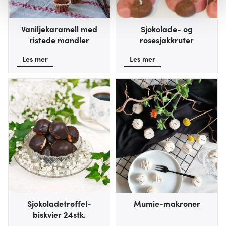
Vi bruker informasjonskapsler for å gi innhold og
Vaniljekaramell med
Sjokolade- og
annonser et personlig preg, for å levere sosiale
ristede mandler
rosesjakkruter
mediefunksjoner og for å analysere trafikken vår. Vi deler
Les mer
Les mer
dessuten informasjon om hvordan du bruker nettstedet
vårt, med partnerne våre innen sosiale medier,
annonsering og analysearbeid, som kan kombinere den
med annen informasjon du har gjort tilgjengelig for dem,
eller som de har samlet inn gjennom din bruk av
tjenestene deres.
Sjokoladetrøffel-
Mumie-makroner
biskvier 24stk.