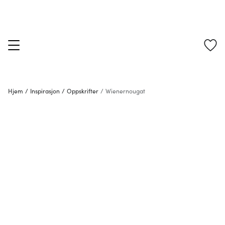
Hjem
/
Inspirasjon
/
Oppskrifter
/
Wienernougat