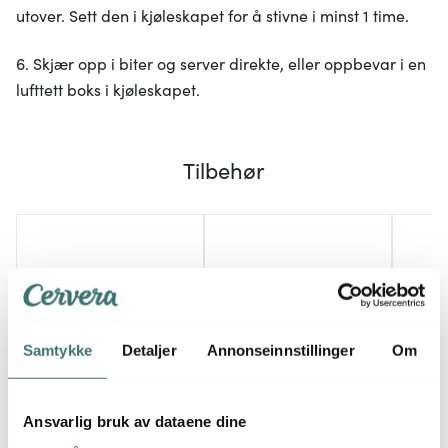
utover. Sett den i kjøleskapet for å stivne i minst 1 time.
6. Skjær opp i biter og server direkte, eller oppbevar i en
lufttett boks i kjøleskapet.
Tilbehør
Samtykke
Detaljer
Annonseinnstillinger
Om
Rosti
Ansvarlig bruk av dataene dine
Jonas
Blom
Margrethe bakebolle 2