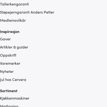
Tallerkengaranti
Støpejerngaranti Anders Petter
Medlemsvilkår
Inspirasjon
Gaver
Artikler & guider
Oppskrift
Varemerker
Nyheter
Jul hos Cervera
Sortiment
Kjøkkenmaskiner
Matlaging