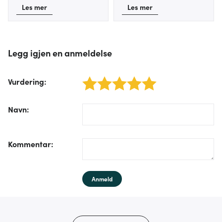
Les mer
Les mer
Legg igjen en anmeldelse
Vurdering
:
1 star
2 stars
3 stars
4 stars
5 stars
/form/label/author:
Navn
:
/form/label/text:
Kommentar
:
Anmeld