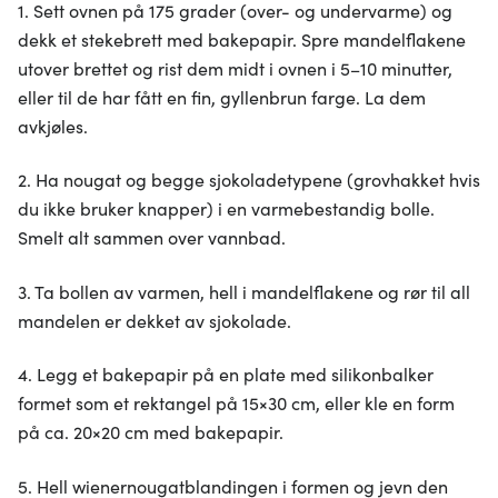
1. Sett ovnen på 175 grader (over- og undervarme) og
dekk et stekebrett med bakepapir. Spre mandelflakene
utover brettet og rist dem midt i ovnen i 5–10 minutter,
eller til de har fått en fin, gyllenbrun farge. La dem
avkjøles.
2. Ha nougat og begge sjokoladetypene (grovhakket hvis
du ikke bruker knapper) i en varmebestandig bolle.
Smelt alt sammen over vannbad.
3. Ta bollen av varmen, hell i mandelflakene og rør til all
mandelen er dekket av sjokolade.
4. Legg et bakepapir på en plate med silikonbalker
formet som et rektangel på 15×30 cm, eller kle en form
på ca. 20×20 cm med bakepapir.
5. Hell wienernougatblandingen i formen og jevn den