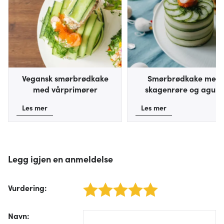
Vegansk smørbrødkake
Smørbrødkake med
med vårprimører
skagenrøre og agurk
Les mer
Les mer
Legg igjen en anmeldelse
Vurdering
:
1 star
2 stars
3 stars
4 stars
5 stars
/form/label/author:
Navn
: