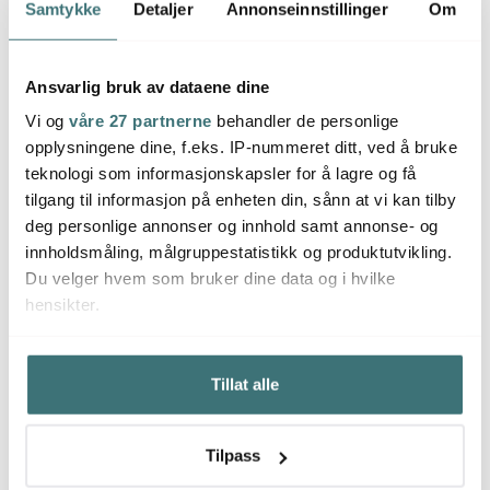
4. Dekk kaken med det første kremostlaget.
Samtykke
Detaljer
Annonseinnstillinger
Om
5. Visp sammen det andre laget til det føles lett og luftig.
Ansvarlig bruk av dataene dine
6. Spre det andre laget over kaken.
Vi og
våre 27 partnerne
behandler de personlige
opplysningene dine, f.eks. IP-nummeret ditt, ved å bruke
7. La den stå kaldt i en time, alternativt over natten.
teknologi som informasjonskapsler for å lagre og få
tilgang til informasjon på enheten din, sånn at vi kan tilby
TIPS!
Dekorer kaken med skivet agurk, reddiker, reker,
deg personlige annonser og innhold samt annonse- og
egg, dill, hakket gressløk, salatblader, en klikk rød kaviar
innholdsmåling, målgruppestatistikk og produktutvikling.
og spiselige blomster.
Du velger hvem som bruker dine data og i hvilke
hensikter.
Hvis du gir oss lov, vil vi også gjerne:
30%
Tillat alle
Innhente informasjon om den geografiske
beliggenheten din, som kan være nøyaktig innenfor
flere meter
Tilpass
Identifisere enheten din ved å aktivt skanne den for