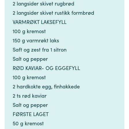
2 langsider skivet rugbrød​​​​‌ ‍ ​‍​‍‌‍ ‌ ​‍‌‍‍‌‌‍‌ ‌‍‍‌‌‍ ‍​‍​‍​ ‍‍​‍​‍‌ ​ ‌‍​‌‌‍ ‍‌‍‍‌‌ ‌​‌ ‍‌​‍ ‍‌‍‍‌‌‍ ​‍​‍​‍ ​​‍​‍‌‍‍​‌ ​‍‌‍‌‌‌‍‌‍​‍​‍​ ‍‍​‍​‍‌‍‍​‌ ‌​‌ ‌​‌ ​​‌ ​ ​ ‍‍​‍ ​‍ ‌‍​ ‌‍ ‌‌ ​ ​‍ ‍‌‍​ ‌‍‌‌‌ ​‍‌ ‌‍‌‍‌‌‌ ​‍‌‍​‌​‍ ‍‌ ​ ‌‍‌‌​‍ ‌ ​​‌ ​‍‌‍ ‌‍‌​‌ ‌‌‌‍​ ‌ ‌​‌‍‍‌‌‍ ‌‍ ‍​‍ ‌‍‍‌‌‍ ‍‌ ‌​‌‍‌‌‌‍ ‍‌ ‌​​‍ ‌‍‌‌‌‍‌​‌‍‍‌‌ ‌​​‍ ‌‍ ‌‌‍ ‌‍‌​‌‍‌‌​ ‌‌ ​​‌ ​‍‌‍‌‌‌ ​ ‌‍‌‌‌‍ ‍‌ ‌​‌‍​‌‌ ‌​‌‍‍‌‌‍ ‌‍ ‍​ ‍ ‌‍‍‌‌‍‌​​ ‌‌‍‍‌​ ​‌​ ‍​‌‍ ‍​‍ ‍​ ​‍‌‍​ ​ ​‌​ ‌ ​ ‌​‌‍​ ​ ​​​ ​‍​‍ ‌‌‍‌‌​ ​​‌‍‌‌‌‍​‌​‍ ‌​ ‌​​ ‍​‌‍‌‍​ ​‍​‍ ‌‌‍​‍​ ‍​‌‍‌‌‌‍‌‍​‍ ‌​ ‌​‌‍‌​​ ​‍‌‍​‌‌‍​ ​ ​‌​ ​ ‌‍​‍​ ‍‌‌‍‌​​ ​‍​ ‍‌​‍ ‍‌‍ ‍‌‍ ​ ‍ ‌ ‌​‌ ‍‌‌ ​​‌‍‌‌​ ‌‌ ​​‌‍​‌‌‍‌ ‌‍‌‌​ ‍ ‌ ​​‌‍​‌‌ ‌​‌‍‍​​ ‌‌‍​‍‌‍ ​‌‍ ‌‍​ ‌‍‍ ‌ ​ ​‍‌‌​ ‌‌‌​​‍‌‌ ‌‍‍ ‌‍‌‌‌ ‍‌​‍‌‌​ ​ ‌​‌​​‍‌‌​ ​ ‌​‌​​‍‌‌​ ​‍​ ​‍‌‍‌‌‌‍‌‌​ ‌​​ ‌​​ ‌​‌‍​‍​ ​​​ ‌ ​‍ ‌‌‍‌‍​ ‌ ​ ‌​‌‍​‌​‍ ‌​ ‌​​ ‍‌‌‍‌‌‌‍​ ​‍ ‌‌‍​‍‌‍​‌​ ​ ​ ​ ​‍ ‌‌‍‌‍‌‍‌​​ ‍​‌‍​‍​ ‌​​ ​‌​ ‌ ​ ​‌​ ‌​​ ‌‍‌‍‌‌​ ‍‌​‍‌‌​ ​‍​ ​‍​‍‌‌​ ‌‌‌​‌​​‍ ‍‌‍​ ‌‍ ‌‍ ​‌ ‌‌‌‍ ‌‌‍ ‍‌ ​ ​‍‌‌​ ‌‌‌​​‍‌‌ ‌‍‍ ‌‍‌‌‌ ‍‌​‍‌‌​ ​ ‌​‌​​‍‌‌​ ​ ‌​‌​​‍‌‌​ ​‍​ ​‍​ ‍‌​ ​ ‌‍​ ​ ‍​‌‍​‍‌‍‌​​ ‌ ​ ‍​​ ‍​​ ​ ‌‍‌‍​ ‌‌​‍‌‌​ ​‍​ ​‍​‍‌‌​ ‌‌‌​‌​​‍ ‍‌‍‍‌‌ ‌​‌‍‌‌‌‍ ‌‌ ​ ​‍‌‌​ ‌‌‌​​‍​ ​​​‍‌‌​ ‌‌‌​‌​​ ‌‍​‍‌‍​‌‌ ​ ‌‍‌‌‌‌‌‌‌ ​‍‌‍ ​​ ‌‌‍‍​‌ ‌​‌ ‌​‌ ​​‌ ​ ​‍‌‌​ ​ ‌​​‌​‍‌‌​ ​‍‌​‌‍​‍‌‌​ ​‍‌​‌‍‌‍​ ‌‍ ‌‌ ​ ​‍ ‍‌‍​ ‌‍‌‌‌ ​‍‌ ‌‍‌‍‌‌‌ ​‍‌‍​‌​‍ ‍‌ ​ ‌‍‌‌​‍‌‍‌‍‍‌‌‍‌​​ ‌‌‍‍‌​ ​‌​ ‍​‌‍ ‍​‍ ‍​ ​‍‌‍​ ​ ​‌​ ‌ ​ ‌​‌‍​ ​ ​​​ ​‍​‍ ‌‌‍‌‌​ ​​‌‍‌‌‌‍​‌​‍ ‌​ ‌​​ ‍​‌‍‌‍​ ​‍​‍ ‌‌‍​‍​ ‍​‌‍‌‌‌‍‌‍​‍ ‌​ ‌​‌‍‌​​ ​‍‌‍​‌‌‍​ ​ ​‌​ ​ ‌‍​‍​ ‍‌‌‍‌​​ ​‍​ ‍‌​‍ ‍‌‍ ‍‌‍ ​‍‌‍‌ ‌​‌ ‍‌‌ ​​‌‍‌‌​ ‌‌ ​​‌‍​‌‌‍‌ ‌‍‌‌​‍‌‍‌ ​​‌‍​‌‌ ‌​‌‍‍​​ ‌‌‍​‍‌‍ ​‌‍ ‌‍​ ‌‍‍ ‌ ​ ​‍‌‌​ ‌‌‌​​‍‌‌ ‌‍‍ ‌‍‌‌‌ ‍‌​‍‌‌​ ​ ‌​‌​​‍‌‌​ ​ ‌​‌​​‍‌‌​ ​‍​ ​‍‌‍‌‌‌‍‌‌​ ‌​​ ‌​​ ‌​‌‍​‍​ ​​​ ‌ ​‍ ‌‌‍‌‍​ ‌ ​ ‌​‌‍​‌​‍ ‌​ ‌​​ ‍‌‌‍‌‌‌‍​ ​‍ ‌‌‍​‍‌‍​‌​ ​ ​ ​ ​‍ ‌‌‍‌‍‌‍‌​​ ‍​‌‍​‍​ ‌​​ ​‌​ ‌ ​ ​‌​ ‌​​ ‌‍‌‍‌‌​ ‍‌​‍‌‌​ ​‍​ ​‍​‍‌‌​ ‌‌‌​‌​​‍ ‍‌‍​ ‌‍ ‌‍ ​‌ ‌‌‌‍ ‌‌‍ ‍‌ ​ ​‍‌‌​ ‌‌‌​​‍‌‌ ‌‍‍ ‌‍‌‌‌ ‍‌​‍‌‌​ ​ ‌​‌​​‍‌‌​ ​ ‌​‌​​‍‌‌​ ​‍​ ​‍​ ‍‌​ ​ ‌‍​ ​ ‍​‌‍​‍‌‍‌​​ ‌ ​ ‍​​ ‍​​ ​ ‌‍‌‍​ ‌‌​‍‌‌​ ​‍​ ​‍​‍‌‌​ ‌‌‌​‌​​‍ ‍‌‍‍‌‌ ‌​‌‍‌‌‌‍ ‌‌ ​ ​‍‌‌​ ‌‌‌​​‍​ ​​​‍‌‌​ ‌‌‌​‌​​‍‌‍‌ ‌ ‌‍ ‌ ​‍‌‍‍ ‌ ​ ‌ ​​‌‍​‌‌‍​ ‌‍‌‌​ ‌‌ ​​‌ ​‍‌‍ ‌‍‌​‌ ‌‌‌‍​ ‌ ‌​‌‍‍‌‌‍ ‌‍ ‍​‍‌‍‌ ​​‌‍‌‌‌ ​‍‌ ​ ‌ ​​‌‍‌‌‌‍​ ‌ ‌​‌‍‍‌‌ ‌‍‌‍‌‌​ ‌‌ ​​‌ ‌‌‌‍​‍‌‍ ​‌‍‍‌‌ ​ ‌‍‍​‌‍‌‌‌‍‌​​‍​‍‌ ‌
2 langsider skivet rustikk formbrød​​​​‌ ‍ ​‍​‍‌‍ ‌ ​‍‌‍‍‌‌‍‌ ‌‍‍‌‌‍ ‍​‍​‍​ ‍‍​‍​‍‌ ​ ‌‍​‌‌‍ ‍‌‍‍‌‌ ‌​‌ ‍‌​‍ ‍‌‍‍‌‌‍ ​‍​‍​‍ ​​‍​‍‌‍‍​‌ ​‍‌‍‌‌‌‍‌‍​‍​‍​ ‍‍​‍​‍‌‍‍​‌ ‌​‌ ‌​‌ ​​‌ ​ ​ ‍‍​‍ ​‍ ‌‍​ ‌‍ ‌‌ ​ ​‍ ‍‌‍​ ‌‍‌‌‌ ​‍‌ ‌‍‌‍‌‌‌ ​‍‌‍​‌​‍ ‍‌ ​ ‌‍‌‌​‍ ‌ ​​‌ ​‍‌‍ ‌‍‌​‌ ‌‌‌‍​ ‌ ‌​‌‍‍‌‌‍ ‌‍ ‍​‍ ‌‍‍‌‌‍ ‍‌ ‌​‌‍‌‌‌‍ ‍‌ ‌​​‍ ‌‍‌‌‌‍‌​‌‍‍‌‌ ‌​​‍ ‌‍ ‌‌‍ ‌‍‌​‌‍‌‌​ ‌‌ ​​‌ ​‍‌‍‌‌‌ ​ ‌‍‌‌‌‍ ‍‌ ‌​‌‍​‌‌ ‌​‌‍‍‌‌‍ ‌‍ ‍​ ‍ ‌‍‍‌‌‍‌​​ ‌‌‍‍‌​ ​‌​ ‍​‌‍ ‍​‍ ‍​ ​‍‌‍​ ​ ​‌​ ‌ ​ ‌​‌‍​ ​ ​​​ ​‍​‍ ‌‌‍‌‌​ ​​‌‍‌‌‌‍​‌​‍ ‌​ ‌​​ ‍​‌‍‌‍​ ​‍​‍ ‌‌‍​‍​ ‍​‌‍‌‌‌‍‌‍​‍ ‌​ ‌​‌‍‌​​ ​‍‌‍​‌‌‍​ ​ ​‌​ ​ ‌‍​‍​ ‍‌‌‍‌​​ ​‍​ ‍‌​‍ ‍‌‍ ‍‌‍ ​ ‍ ‌ ‌​‌ ‍‌‌ ​​‌‍‌‌​ ‌‌ ​​‌‍​‌‌‍‌ ‌‍‌‌​ ‍ ‌ ​​‌‍​‌‌ ‌​‌‍‍​​ ‌‌‍​‍‌‍ ​‌‍ ‌‍​ ‌‍‍ ‌ ​ ​‍‌‌​ ‌‌‌​​‍‌‌ ‌‍‍ ‌‍‌‌‌ ‍‌​‍‌‌​ ​ ‌​‌​​‍‌‌​ ​ ‌​‌​​‍‌‌​ ​‍​ ​‍‌‍‌‌‌‍‌‌​ ‌​​ ‌​​ ‌​‌‍​‍​ ​​​ ‌ ​‍ ‌‌‍‌‍​ ‌ ​ ‌​‌‍​‌​‍ ‌​ ‌​​ ‍‌‌‍‌‌‌‍​ ​‍ ‌‌‍​‍‌‍​‌​ ​ ​ ​ ​‍ ‌‌‍‌‍‌‍‌​​ ‍​‌‍​‍​ ‌​​ ​‌​ ‌ ​ ​‌​ ‌​​ ‌‍‌‍‌‌​ ‍‌​‍‌‌​ ​‍​ ​‍​‍‌‌​ ‌‌‌​‌​​‍ ‍‌‍​ ‌‍ ‌‍ ​‌ ‌‌‌‍ ‌‌‍ ‍‌ ​ ​‍‌‌​ ‌‌‌​​‍‌‌ ‌‍‍ ‌‍‌‌‌ ‍‌​‍‌‌​ ​ ‌​‌​​‍‌‌​ ​ ‌​‌​​‍‌‌​ ​‍​ ​‍​ ‍‌​ ​ ‌‍​ ​ ‍​‌‍​‍‌‍‌​​ ‌ ​ ‍​​ ‍​​ ​ ‌‍‌‍​ ‌‌​‍‌‌​ ​‍​ ​‍​‍‌‌​ ‌‌‌​‌​​‍ ‍‌‍‍‌‌ ‌​‌‍‌‌‌‍ ‌‌ ​ ​‍‌‌​ ‌‌‌​​‍​ ​‌​‍‌‌​ ‌‌‌​‌​​ ‌‍​‍‌‍​‌‌ ​ ‌‍‌‌‌‌‌‌‌ ​‍‌‍ ​​ ‌‌‍‍​‌ ‌​‌ ‌​‌ ​​‌ ​ ​‍‌‌​ ​ ‌​​‌​‍‌‌​ ​‍‌​‌‍​‍‌‌​ ​‍‌​‌‍‌‍​ ‌‍ ‌‌ ​ ​‍ ‍‌‍​ ‌‍‌‌‌ ​‍‌ ‌‍‌‍‌‌‌ ​‍‌‍​‌​‍ ‍‌ ​ ‌‍‌‌​‍‌‍‌‍‍‌‌‍‌​​ ‌‌‍‍‌​ ​‌​ ‍​‌‍ ‍​‍ ‍​ ​‍‌‍​ ​ ​‌​ ‌ ​ ‌​‌‍​ ​ ​​​ ​‍​‍ ‌‌‍‌‌​ ​​‌‍‌‌‌‍​‌​‍ ‌​ ‌​​ ‍​‌‍‌‍​ ​‍​‍ ‌‌‍​‍​ ‍​‌‍‌‌‌‍‌‍​‍ ‌​ ‌​‌‍‌​​ ​‍‌‍​‌‌‍​ ​ ​‌​ ​ ‌‍​‍​ ‍‌‌‍‌​​ ​‍​ ‍‌​‍ ‍‌‍ ‍‌‍ ​‍‌‍‌ ‌​‌ ‍‌‌ ​​‌‍‌‌​ ‌‌ ​​‌‍​‌‌‍‌ ‌‍‌‌​‍‌‍‌ ​​‌‍​‌‌ ‌​‌‍‍​​ ‌‌‍​‍‌‍ ​‌‍ ‌‍​ ‌‍‍ ‌ ​ ​‍‌‌​ ‌‌‌​​‍‌‌ ‌‍‍ ‌‍‌‌‌ ‍‌​‍‌‌​ ​ ‌​‌​​‍‌‌​ ​ ‌​‌​​‍‌‌​ ​‍​ ​‍‌‍‌‌‌‍‌‌​ ‌​​ ‌​​ ‌​‌‍​‍​ ​​​ ‌ ​‍ ‌‌‍‌‍​ ‌ ​ ‌​‌‍​‌​‍ ‌​ ‌​​ ‍‌‌‍‌‌‌‍​ ​‍ ‌‌‍​‍‌‍​‌​ ​ ​ ​ ​‍ ‌‌‍‌‍‌‍‌​​ ‍​‌‍​‍​ ‌​​ ​‌​ ‌ ​ ​‌​ ‌​​ ‌‍‌‍‌‌​ ‍‌​‍‌‌​ ​‍​ ​‍​‍‌‌​ ‌‌‌​‌​​‍ ‍‌‍​ ‌‍ ‌‍ ​‌ ‌‌‌‍ ‌‌‍ ‍‌ ​ ​‍‌‌​ ‌‌‌​​‍‌‌ ‌‍‍ ‌‍‌‌‌ ‍‌​‍‌‌​ ​ ‌​‌​​‍‌‌​ ​ ‌​‌​​‍‌‌​ ​‍​ ​‍​ ‍‌​ ​ ‌‍​ ​ ‍​‌‍​‍‌‍‌​​ ‌ ​ ‍​​ ‍​​ ​ ‌‍‌‍​ ‌‌​‍‌‌​ ​‍​ ​‍​‍‌‌​ ‌‌‌​‌​​‍ ‍‌‍‍‌‌ ‌​‌‍‌‌‌‍ ‌‌ ​ ​‍‌‌​ ‌‌‌​​‍​ ​‌​‍‌‌​ ‌‌‌​‌​​‍‌‍‌ ‌ ‌‍ ‌ ​‍‌‍‍ ‌ ​ ‌ ​​‌‍​‌‌‍​ ‌‍‌‌​ ‌‌ ​​‌ ​‍‌‍ ‌‍‌​‌ ‌‌‌‍​ ‌ ‌​‌‍‍‌‌‍ ‌‍ ‍​‍‌‍‌ ​​‌‍‌‌‌ ​‍‌ ​ ‌ ​​‌‍‌‌‌‍​ ‌ ‌​‌‍‍‌‌ ‌‍‌‍‌‌​ ‌‌ ​​‌ ‌‌‌‍​‍‌‍ ​‌‍‍‌‌ ​ ‌‍‍​‌‍‌‌‌‍‌​​‍​‍‌ ‌
VARMRØKT LAKSEFYLL​​​​‌ ‍ ​‍​‍‌‍ ‌ ​‍‌‍‍‌‌‍‌ ‌‍‍‌‌‍ ‍​‍​‍​ ‍‍​‍​‍‌ ​ ‌‍​‌‌‍ ‍‌‍‍‌‌ ‌​‌ ‍‌​‍ ‍‌‍‍‌‌‍ ​‍​‍​‍ ​​‍​‍‌‍‍​‌ ​‍‌‍‌‌‌‍‌‍​‍​‍​ ‍‍​‍​‍‌‍‍​‌ ‌​‌ ‌​‌ ​​‌ ​ ​ ‍‍​‍ ​‍ ‌‍​ ‌‍ ‌‌ ​ ​‍ ‍‌‍​ ‌‍‌‌‌ ​‍‌ ‌‍‌‍‌‌‌ ​‍‌‍​‌​‍ ‍‌ ​ ‌‍‌‌​‍ ‌ ​​‌ ​‍‌‍ ‌‍‌​‌ ‌‌‌‍​ ‌ ‌​‌‍‍‌‌‍ ‌‍ ‍​‍ ‌‍‍‌‌‍ ‍‌ ‌​‌‍‌‌‌‍ ‍‌ ‌​​‍ ‌‍‌‌‌‍‌​‌‍‍‌‌ ‌​​‍ ‌‍ ‌‌‍ ‌‍‌​‌‍‌‌​ ‌‌ ​​‌ ​‍‌‍‌‌‌ ​ ‌‍‌‌‌‍ ‍‌ ‌​‌‍​‌‌ ‌​‌‍‍‌‌‍ ‌‍ ‍​ ‍ ‌‍‍‌‌‍‌​​ ‌‌‍‍‌​ ​‌​ ‍​‌‍ ‍​‍ ‍​ ​‍‌‍​ ​ ​‌​ ‌ ​ ‌​‌‍​ ​ ​​​ ​‍​‍ ‌‌‍‌‌​ ​​‌‍‌‌‌‍​‌​‍ ‌​ ‌​​ ‍​‌‍‌‍​ ​‍​‍ ‌‌‍​‍​ ‍​‌‍‌‌‌‍‌‍​‍ ‌​ ‌​‌‍‌​​ ​‍‌‍​‌‌‍​ ​ ​‌​ ​ ‌‍​‍​ ‍‌‌‍‌​​ ​‍​ ‍‌​‍ ‍‌‍ ‍‌‍ ​ ‍ ‌ ‌​‌ ‍‌‌ ​​‌‍‌‌​ ‌‌ ​​‌‍​‌‌‍‌ ‌‍‌‌​ ‍ ‌ ​​‌‍​‌‌ ‌​‌‍‍​​ ‌‌‍​‍‌‍ ​‌‍ ‌‍​ ‌‍‍ ‌ ​ ​‍‌‌​ ‌‌‌​​‍‌‌ ‌‍‍ ‌‍‌‌‌ ‍‌​‍‌‌​ ​ ‌​‌​​‍‌‌​ ​ ‌​‌​​‍‌‌​ ​‍​ ​‍‌‍‌‌‌‍‌‌​ ‌​​ ‌​​ ‌​‌‍​‍​ ​​​ ‌ ​‍ ‌‌‍‌‍​ ‌ ​ ‌​‌‍​‌​‍ ‌​ ‌​​ ‍‌‌‍‌‌‌‍​ ​‍ ‌‌‍​‍‌‍​‌​ ​ ​ ​ ​‍ ‌‌‍‌‍‌‍‌​​ ‍​‌‍​‍​ ‌​​ ​‌​ ‌ ​ ​‌​ ‌​​ ‌‍‌‍‌‌​ ‍‌​‍‌‌​ ​‍​ ​‍​‍‌‌​ ‌‌‌​‌​​‍ ‍‌‍​ ‌‍ ‌‍ ​‌ ‌‌‌‍ ‌‌‍ ‍‌ ​ ​‍‌‌​ ‌‌‌​​‍‌‌ ‌‍‍ ‌‍‌‌‌ ‍‌​‍‌‌​ ​ ‌​‌​​‍‌‌​ ​ ‌​‌​​‍‌‌​ ​‍​ ​‍​ ‍‌​ ​ ‌‍​ ​ ‍​‌‍​‍‌‍‌​​ ‌ ​ ‍​​ ‍​​ ​ ‌‍‌‍​ ‌‌​‍‌‌​ ​‍​ ​‍​‍‌‌​ ‌‌‌​‌​​‍ ‍‌‍‍‌‌ ‌​‌‍‌‌‌‍ ‌‌ ​ ​‍‌‌​ ‌‌‌​​‍​ ​‍​‍‌‌​ ‌‌‌​‌​​ ‌‍​‍‌‍​‌‌ ​ ‌‍‌‌‌‌‌‌‌ ​‍‌‍ ​​ ‌‌‍‍​‌ ‌​‌ ‌​‌ ​​‌ ​ ​‍‌‌​ ​ ‌​​‌​‍‌‌​ ​‍‌​‌‍​‍‌‌​ ​‍‌​‌‍‌‍​ ‌‍ ‌‌ ​ ​‍ ‍‌‍​ ‌‍‌‌‌ ​‍‌ ‌‍‌‍‌‌‌ ​‍‌‍​‌​‍ ‍‌ ​ ‌‍‌‌​‍‌‍‌‍‍‌‌‍‌​​ ‌‌‍‍‌​ ​‌​ ‍​‌‍ ‍​‍ ‍​ ​‍‌‍​ ​ ​‌​ ‌ ​ ‌​‌‍​ ​ ​​​ ​‍​‍ ‌‌‍‌‌​ ​​‌‍‌‌‌‍​‌​‍ ‌​ ‌​​ ‍​‌‍‌‍​ ​‍​‍ ‌‌‍​‍​ ‍​‌‍‌‌‌‍‌‍​‍ ‌​ ‌​‌‍‌​​ ​‍‌‍​‌‌‍​ ​ ​‌​ ​ ‌‍​‍​ ‍‌‌‍‌​​ ​‍​ ‍‌​‍ ‍‌‍ ‍‌‍ ​‍‌‍‌ ‌​‌ ‍‌‌ ​​‌‍‌‌​ ‌‌ ​​‌‍​‌‌‍‌ ‌‍‌‌​‍‌‍‌ ​​‌‍​‌‌ ‌​‌‍‍​​ ‌‌‍​‍‌‍ ​‌‍ ‌‍​ ‌‍‍ ‌ ​ ​‍‌‌​ ‌‌‌​​‍‌‌ ‌‍‍ ‌‍‌‌‌ ‍‌​‍‌‌​ ​ ‌​‌​​‍‌‌​ ​ ‌​‌​​‍‌‌​ ​‍​ ​‍‌‍‌‌‌‍‌‌​ ‌​​ ‌​​ ‌​‌‍​‍​ ​​​ ‌ ​‍ ‌‌‍‌‍​ ‌ ​ ‌​‌‍​‌​‍ ‌​ ‌​​ ‍‌‌‍‌‌‌‍​ ​‍ ‌‌‍​‍‌‍​‌​ ​ ​ ​ ​‍ ‌‌‍‌‍‌‍‌​​ ‍​‌‍​‍​ ‌​​ ​‌​ ‌ ​ ​‌​ ‌​​ ‌‍‌‍‌‌​ ‍‌​‍‌‌​ ​‍​ ​‍​‍‌‌​ ‌‌‌​‌​​‍ ‍‌‍​ ‌‍ ‌‍ ​‌ ‌‌‌‍ ‌‌‍ ‍‌ ​ ​‍‌‌​ ‌‌‌​​‍‌‌ ‌‍‍ ‌‍‌‌‌ ‍‌​‍‌‌​ ​ ‌​‌​​‍‌‌​ ​ ‌​‌​​‍‌‌​ ​‍​ ​‍​ ‍‌​ ​ ‌‍​ ​ ‍​‌‍​‍‌‍‌​​ ‌ ​ ‍​​ ‍​​ ​ ‌‍‌‍​ ‌‌​‍‌‌​ ​‍​ ​‍​‍‌‌​ ‌‌‌​‌​​‍ ‍‌‍‍‌‌ ‌​‌‍‌‌‌‍ ‌‌ ​ ​‍‌‌​ ‌‌‌​​‍​ ​‍​‍‌‌​ ‌‌‌​‌​​‍‌‍‌ ‌ ‌‍ ‌ ​‍‌‍‍ ‌ ​ ‌ ​​‌‍​‌‌‍​ ‌‍‌‌​ ‌‌ ​​‌ ​‍‌‍ ‌‍‌​‌ ‌‌‌‍​ ‌ ‌​‌‍‍‌‌‍ ‌‍ ‍​‍‌‍‌ ​​‌‍‌‌‌ ​‍‌ ​ ‌ ​​‌‍‌‌‌‍​ ‌ ‌​‌‍‍‌‌ ‌‍‌‍‌‌​ ‌‌ ​​‌ ‌‌‌‍​‍‌‍ ​‌‍‍‌‌ ​ ‌‍‍​‌‍‌‌‌‍‌​​‍​‍‌ ‌
100 g kremost​​​​‌ ‍ ​‍​‍‌‍ ‌ ​‍‌‍‍‌‌‍‌ ‌‍‍‌‌‍ ‍​‍​‍​ ‍‍​‍​‍‌ ​ ‌‍​‌‌‍ ‍‌‍‍‌‌ ‌​‌ ‍‌​‍ ‍‌‍‍‌‌‍ ​‍​‍​‍ ​​‍​‍‌‍‍​‌ ​‍‌‍‌‌‌‍‌‍​‍​‍​ ‍‍​‍​‍‌‍‍​‌ ‌​‌ ‌​‌ ​​‌ ​ ​ ‍‍​‍ ​‍ ‌‍​ ‌‍ ‌‌ ​ ​‍ ‍‌‍​ ‌‍‌‌‌ ​‍‌ ‌‍‌‍‌‌‌ ​‍‌‍​‌​‍ ‍‌ ​ ‌‍‌‌​‍ ‌ ​​‌ ​‍‌‍ ‌‍‌​‌ ‌‌‌‍​ ‌ ‌​‌‍‍‌‌‍ ‌‍ ‍​‍ ‌‍‍‌‌‍ ‍‌ ‌​‌‍‌‌‌‍ ‍‌ ‌​​‍ ‌‍‌‌‌‍‌​‌‍‍‌‌ ‌​​‍ ‌‍ ‌‌‍ ‌‍‌​‌‍‌‌​ ‌‌ ​​‌ ​‍‌‍‌‌‌ ​ ‌‍‌‌‌‍ ‍‌ ‌​‌‍​‌‌ ‌​‌‍‍‌‌‍ ‌‍ ‍​ ‍ ‌‍‍‌‌‍‌​​ ‌‌‍‍‌​ ​‌​ ‍​‌‍ ‍​‍ ‍​ ​‍‌‍​ ​ ​‌​ ‌ ​ ‌​‌‍​ ​ ​​​ ​‍​‍ ‌‌‍‌‌​ ​​‌‍‌‌‌‍​‌​‍ ‌​ ‌​​ ‍​‌‍‌‍​ ​‍​‍ ‌‌‍​‍​ ‍​‌‍‌‌‌‍‌‍​‍ ‌​ ‌​‌‍‌​​ ​‍‌‍​‌‌‍​ ​ ​‌​ ​ ‌‍​‍​ ‍‌‌‍‌​​ ​‍​ ‍‌​‍ ‍‌‍ ‍‌‍ ​ ‍ ‌ ‌​‌ ‍‌‌ ​​‌‍‌‌​ ‌‌ ​​‌‍​‌‌‍‌ ‌‍‌‌​ ‍ ‌ ​​‌‍​‌‌ ‌​‌‍‍​​ ‌‌‍​‍‌‍ ​‌‍ ‌‍​ ‌‍‍ ‌ ​ ​‍‌‌​ ‌‌‌​​‍‌‌ ‌‍‍ ‌‍‌‌‌ ‍‌​‍‌‌​ ​ ‌​‌​​‍‌‌​ ​ ‌​‌​​‍‌‌​ ​‍​ ​‍‌‍‌‌‌‍‌‌​ ‌​​ ‌​​ ‌​‌‍​‍​ ​​​ ‌ ​‍ ‌‌‍‌‍​ ‌ ​ ‌​‌‍​‌​‍ ‌​ ‌​​ ‍‌‌‍‌‌‌‍​ ​‍ ‌‌‍​‍‌‍​‌​ ​ ​ ​ ​‍ ‌‌‍‌‍‌‍‌​​ ‍​‌‍​‍​ ‌​​ ​‌​ ‌ ​ ​‌​ ‌​​ ‌‍‌‍‌‌​ ‍‌​‍‌‌​ ​‍​ ​‍​‍‌‌​ ‌‌‌​‌​​‍ ‍‌‍​ ‌‍ ‌‍ ​‌ ‌‌‌‍ ‌‌‍ ‍‌ ​ ​‍‌‌​ ‌‌‌​​‍‌‌ ‌‍‍ ‌‍‌‌‌ ‍‌​‍‌‌​ ​ ‌​‌​​‍‌‌​ ​ ‌​‌​​‍‌‌​ ​‍​ ​‍​ ‍‌​ ​ ‌‍​ ​ ‍​‌‍​‍‌‍‌​​ ‌ ​ ‍​​ ‍​​ ​ ‌‍‌‍​ ‌‌​‍‌‌​ ​‍​ ​‍​‍‌‌​ ‌‌‌​‌​​‍ ‍‌‍‍‌‌ ‌​‌‍‌‌‌‍ ‌‌ ​ ​‍‌‌​ ‌‌‌​​‍​ ​ ​‍‌‌​ ‌‌‌​‌​​ ‌‍​‍‌‍​‌‌ ​ ‌‍‌‌‌‌‌‌‌ ​‍‌‍ ​​ ‌‌‍‍​‌ ‌​‌ ‌​‌ ​​‌ ​ ​‍‌‌​ ​ ‌​​‌​‍‌‌​ ​‍‌​‌‍​‍‌‌​ ​‍‌​‌‍‌‍​ ‌‍ ‌‌ ​ ​‍ ‍‌‍​ ‌‍‌‌‌ ​‍‌ ‌‍‌‍‌‌‌ ​‍‌‍​‌​‍ ‍‌ ​ ‌‍‌‌​‍‌‍‌‍‍‌‌‍‌​​ ‌‌‍‍‌​ ​‌​ ‍​‌‍ ‍​‍ ‍​ ​‍‌‍​ ​ ​‌​ ‌ ​ ‌​‌‍​ ​ ​​​ ​‍​‍ ‌‌‍‌‌​ ​​‌‍‌‌‌‍​‌​‍ ‌​ ‌​​ ‍​‌‍‌‍​ ​‍​‍ ‌‌‍​‍​ ‍​‌‍‌‌‌‍‌‍​‍ ‌​ ‌​‌‍‌​​ ​‍‌‍​‌‌‍​ ​ ​‌​ ​ ‌‍​‍​ ‍‌‌‍‌​​ ​‍​ ‍‌​‍ ‍‌‍ ‍‌‍ ​‍‌‍‌ ‌​‌ ‍‌‌ ​​‌‍‌‌​ ‌‌ ​​‌‍​‌‌‍‌ ‌‍‌‌​‍‌‍‌ ​​‌‍​‌‌ ‌​‌‍‍​​ ‌‌‍​‍‌‍ ​‌‍ ‌‍​ ‌‍‍ ‌ ​ ​‍‌‌​ ‌‌‌​​‍‌‌ ‌‍‍ ‌‍‌‌‌ ‍‌​‍‌‌​ ​ ‌​‌​​‍‌‌​ ​ ‌​‌​​‍‌‌​ ​‍​ ​‍‌‍‌‌‌‍‌‌​ ‌​​ ‌​​ ‌​‌‍​‍​ ​​​ ‌ ​‍ ‌‌‍‌‍​ ‌ ​ ‌​‌‍​‌​‍ ‌​ ‌​​ ‍‌‌‍‌‌‌‍​ ​‍ ‌‌‍​‍‌‍​‌​ ​ ​ ​ ​‍ ‌‌‍‌‍‌‍‌​​ ‍​‌‍​‍​ ‌​​ ​‌​ ‌ ​ ​‌​ ‌​​ ‌‍‌‍‌‌​ ‍‌​‍‌‌​ ​‍​ ​‍​‍‌‌​ ‌‌‌​‌​​‍ ‍‌‍​ ‌‍ ‌‍ ​‌ ‌‌‌‍ ‌‌‍ ‍‌ ​ ​‍‌‌​ ‌‌‌​​‍‌‌ ‌‍‍ ‌‍‌‌‌ ‍‌​‍‌‌​ ​ ‌​‌​​‍‌‌​ ​ ‌​‌​​‍‌‌​ ​‍​ ​‍​ ‍‌​ ​ ‌‍​ ​ ‍​‌‍​‍‌‍‌​​ ‌ ​ ‍​​ ‍​​ ​ ‌‍‌‍​ ‌‌​‍‌‌​ ​‍​ ​‍​‍‌‌​ ‌‌‌​‌​​‍ ‍‌‍‍‌‌ ‌​‌‍‌‌‌‍ ‌‌ ​ ​‍‌‌​ ‌‌‌​​‍​ ​ ​‍‌‌​ ‌‌‌​‌​​‍‌‍‌ ‌ ‌‍ ‌ ​‍‌‍‍ ‌ ​ ‌ ​​‌‍​‌‌‍​ ‌‍‌‌​ ‌‌ ​​‌ ​‍‌‍ ‌‍‌​‌ ‌‌‌‍​ ‌ ‌​‌‍‍‌‌‍ ‌‍ ‍​‍‌‍‌ ​​‌‍‌‌‌ ​‍‌ ​ ‌ ​​‌‍‌‌‌‍​ ‌ ‌​‌‍‍‌‌ ‌‍‌‍‌‌​ ‌‌ ​​‌ ‌‌‌‍​‍‌‍ ​‌‍‍‌‌ ​ ‌‍‍​‌‍‌‌‌‍‌​​‍​‍‌ ‌
150 g varmrøkt laks​​​​‌ ‍ ​‍​‍‌‍ ‌ ​‍‌‍‍‌‌‍‌ ‌‍‍‌‌‍ ‍​‍​‍​ ‍‍​‍​‍‌ ​ ‌‍​‌‌‍ ‍‌‍‍‌‌ ‌​‌ ‍‌​‍ ‍‌‍‍‌‌‍ ​‍​‍​‍ ​​‍​‍‌‍‍​‌ ​‍‌‍‌‌‌‍‌‍​‍​‍​ ‍‍​‍​‍‌‍‍​‌ ‌​‌ ‌​‌ ​​‌ ​ ​ ‍‍​‍ ​‍ ‌‍​ ‌‍ ‌‌ ​ ​‍ ‍‌‍​ ‌‍‌‌‌ ​‍‌ ‌‍‌‍‌‌‌ ​‍‌‍​‌​‍ ‍‌ ​ ‌‍‌‌​‍ ‌ ​​‌ ​‍‌‍ ‌‍‌​‌ ‌‌‌‍​ ‌ ‌​‌‍‍‌‌‍ ‌‍ ‍​‍ ‌‍‍‌‌‍ ‍‌ ‌​‌‍‌‌‌‍ ‍‌ ‌​​‍ ‌‍‌‌‌‍‌​‌‍‍‌‌ ‌​​‍ ‌‍ ‌‌‍ ‌‍‌​‌‍‌‌​ ‌‌ ​​‌ ​‍‌‍‌‌‌ ​ ‌‍‌‌‌‍ ‍‌ ‌​‌‍​‌‌ ‌​‌‍‍‌‌‍ ‌‍ ‍​ ‍ ‌‍‍‌‌‍‌​​ ‌‌‍‍‌​ ​‌​ ‍​‌‍ ‍​‍ ‍​ ​‍‌‍​ ​ ​‌​ ‌ ​ ‌​‌‍​ ​ ​​​ ​‍​‍ ‌‌‍‌‌​ ​​‌‍‌‌‌‍​‌​‍ ‌​ ‌​​ ‍​‌‍‌‍​ ​‍​‍ ‌‌‍​‍​ ‍​‌‍‌‌‌‍‌‍​‍ ‌​ ‌​‌‍‌​​ ​‍‌‍​‌‌‍​ ​ ​‌​ ​ ‌‍​‍​ ‍‌‌‍‌​​ ​‍​ ‍‌​‍ ‍‌‍ ‍‌‍ ​ ‍ ‌ ‌​‌ ‍‌‌ ​​‌‍‌‌​ ‌‌ ​​‌‍​‌‌‍‌ ‌‍‌‌​ ‍ ‌ ​​‌‍​‌‌ ‌​‌‍‍​​ ‌‌‍​‍‌‍ ​‌‍ ‌‍​ ‌‍‍ ‌ ​ ​‍‌‌​ ‌‌‌​​‍‌‌ ‌‍‍ ‌‍‌‌‌ ‍‌​‍‌‌​ ​ ‌​‌​​‍‌‌​ ​ ‌​‌​​‍‌‌​ ​‍​ ​‍‌‍‌‌‌‍‌‌​ ‌​​ ‌​​ ‌​‌‍​‍​ ​​​ ‌ ​‍ ‌‌‍‌‍​ ‌ ​ ‌​‌‍​‌​‍ ‌​ ‌​​ ‍‌‌‍‌‌‌‍​ ​‍ ‌‌‍​‍‌‍​‌​ ​ ​ ​ ​‍ ‌‌‍‌‍‌‍‌​​ ‍​‌‍​‍​ ‌​​ ​‌​ ‌ ​ ​‌​ ‌​​ ‌‍‌‍‌‌​ ‍‌​‍‌‌​ ​‍​ ​‍​‍‌‌​ ‌‌‌​‌​​‍ ‍‌‍​ ‌‍ ‌‍ ​‌ ‌‌‌‍ ‌‌‍ ‍‌ ​ ​‍‌‌​ ‌‌‌​​‍‌‌ ‌‍‍ ‌‍‌‌‌ ‍‌​‍‌‌​ ​ ‌​‌​​‍‌‌​ ​ ‌​‌​​‍‌‌​ ​‍​ ​‍​ ‍‌​ ​ ‌‍​ ​ ‍​‌‍​‍‌‍‌​​ ‌ ​ ‍​​ ‍​​ ​ ‌‍‌‍​ ‌‌​‍‌‌​ ​‍​ ​‍​‍‌‌​ ‌‌‌​‌​​‍ ‍‌‍‍‌‌ ‌​‌‍‌‌‌‍ ‌‌ ​ ​‍‌‌​ ‌‌‌​​‍​ ‌​​‍‌‌​ ‌‌‌​‌​​ ‌‍​‍‌‍​‌‌ ​ ‌‍‌‌‌‌‌‌‌ ​‍‌‍ ​​ ‌‌‍‍​‌ ‌​‌ ‌​‌ ​​‌ ​ ​‍‌‌​ ​ ‌​​‌​‍‌‌​ ​‍‌​‌‍​‍‌‌​ ​‍‌​‌‍‌‍​ ‌‍ ‌‌ ​ ​‍ ‍‌‍​ ‌‍‌‌‌ ​‍‌ ‌‍‌‍‌‌‌ ​‍‌‍​‌​‍ ‍‌ ​ ‌‍‌‌​‍‌‍‌‍‍‌‌‍‌​​ ‌‌‍‍‌​ ​‌​ ‍​‌‍ ‍​‍ ‍​ ​‍‌‍​ ​ ​‌​ ‌ ​ ‌​‌‍​ ​ ​​​ ​‍​‍ ‌‌‍‌‌​ ​​‌‍‌‌‌‍​‌​‍ ‌​ ‌​​ ‍​‌‍‌‍​ ​‍​‍ ‌‌‍​‍​ ‍​‌‍‌‌‌‍‌‍​‍ ‌​ ‌​‌‍‌​​ ​‍‌‍​‌‌‍​ ​ ​‌​ ​ ‌‍​‍​ ‍‌‌‍‌​​ ​‍​ ‍‌​‍ ‍‌‍ ‍‌‍ ​‍‌‍‌ ‌​‌ ‍‌‌ ​​‌‍‌‌​ ‌‌ ​​‌‍​‌‌‍‌ ‌‍‌‌​‍‌‍‌ ​​‌‍​‌‌ ‌​‌‍‍​​ ‌‌‍​‍‌‍ ​‌‍ ‌‍​ ‌‍‍ ‌ ​ ​‍‌‌​ ‌‌‌​​‍‌‌ ‌‍‍ ‌‍‌‌‌ ‍‌​‍‌‌​ ​ ‌​‌​​‍‌‌​ ​ ‌​‌​​‍‌‌​ ​‍​ ​‍‌‍‌‌‌‍‌‌​ ‌​​ ‌​​ ‌​‌‍​‍​ ​​​ ‌ ​‍ ‌‌‍‌‍​ ‌ ​ ‌​‌‍​‌​‍ ‌​ ‌​​ ‍‌‌‍‌‌‌‍​ ​‍ ‌‌‍​‍‌‍​‌​ ​ ​ ​ ​‍ ‌‌‍‌‍‌‍‌​​ ‍​‌‍​‍​ ‌​​ ​‌​ ‌ ​ ​‌​ ‌​​ ‌‍‌‍‌‌​ ‍‌​‍‌‌​ ​‍​ ​‍​‍‌‌​ ‌‌‌​‌​​‍ ‍‌‍​ ‌‍ ‌‍ ​‌ ‌‌‌‍ ‌‌‍ ‍‌ ​ ​‍‌‌​ ‌‌‌​​‍‌‌ ‌‍‍ ‌‍‌‌‌ ‍‌​‍‌‌​ ​ ‌​‌​​‍‌‌​ ​ ‌​‌​​‍‌‌​ ​‍​ ​‍​ ‍‌​ ​ ‌‍​ ​ ‍​‌‍​‍‌‍‌​​ ‌ ​ ‍​​ ‍​​ ​ ‌‍‌‍​ ‌‌​‍‌‌​ ​‍​ ​‍​‍‌‌​ ‌‌‌​‌​​‍ ‍‌‍‍‌‌ ‌​‌‍‌‌‌‍ ‌‌ ​ ​‍‌‌​ ‌‌‌​​‍​ ‌​​‍‌‌​ ‌‌‌​‌​​‍‌‍‌ ‌ ‌‍ ‌ ​‍‌‍‍ ‌ ​ ‌ ​​‌‍​‌‌‍​ ‌‍‌‌​ ‌‌ ​​‌ ​‍‌‍ ‌‍‌​‌ ‌‌‌‍​ ‌ ‌​‌‍‍‌‌‍ ‌‍ ‍​‍‌‍‌ ​​‌‍‌‌‌ ​‍‌ ​ ‌ ​​‌‍‌‌‌‍​ ‌ ‌​‌‍‍‌‌ ‌‍‌‍‌‌​ ‌‌ ​​‌ ‌‌‌‍​‍‌‍ ​‌‍‍‌‌ ​ ‌‍‍​‌‍‌‌‌‍‌​​‍​‍‌ ‌
Saft og zest fra 1 sitron​​​​‌ ‍ ​‍​‍‌‍ ‌ ​‍‌‍‍‌‌‍‌ ‌‍‍‌‌‍ ‍​‍​‍​ ‍‍​‍​‍‌ ​ ‌‍​‌‌‍ ‍‌‍‍‌‌ ‌​‌ ‍‌​‍ ‍‌‍‍‌‌‍ ​‍​‍​‍ ​​‍​‍‌‍‍​‌ ​‍‌‍‌‌‌‍‌‍​‍​‍​ ‍‍​‍​‍‌‍‍​‌ ‌​‌ ‌​‌ ​​‌ ​ ​ ‍‍​‍ ​‍ ‌‍​ ‌‍ ‌‌ ​ ​‍ ‍‌‍​ ‌‍‌‌‌ ​‍‌ ‌‍‌‍‌‌‌ ​‍‌‍​‌​‍ ‍‌ ​ ‌‍‌‌​‍ ‌ ​​‌ ​‍‌‍ ‌‍‌​‌ ‌‌‌‍​ ‌ ‌​‌‍‍‌‌‍ ‌‍ ‍​‍ ‌‍‍‌‌‍ ‍‌ ‌​‌‍‌‌‌‍ ‍‌ ‌​​‍ ‌‍‌‌‌‍‌​‌‍‍‌‌ ‌​​‍ ‌‍ ‌‌‍ ‌‍‌​‌‍‌‌​ ‌‌ ​​‌ ​‍‌‍‌‌‌ ​ ‌‍‌‌‌‍ ‍‌ ‌​‌‍​‌‌ ‌​‌‍‍‌‌‍ ‌‍ ‍​ ‍ ‌‍‍‌‌‍‌​​ ‌‌‍‍‌​ ​‌​ ‍​‌‍ ‍​‍ ‍​ ​‍‌‍​ ​ ​‌​ ‌ ​ ‌​‌‍​ ​ ​​​ ​‍​‍ ‌‌‍‌‌​ ​​‌‍‌‌‌‍​‌​‍ ‌​ ‌​​ ‍​‌‍‌‍​ ​‍​‍ ‌‌‍​‍​ ‍​‌‍‌‌‌‍‌‍​‍ ‌​ ‌​‌‍‌​​ ​‍‌‍​‌‌‍​ ​ ​‌​ ​ ‌‍​‍​ ‍‌‌‍‌​​ ​‍​ ‍‌​‍ ‍‌‍ ‍‌‍ ​ ‍ ‌ ‌​‌ ‍‌‌ ​​‌‍‌‌​ ‌‌ ​​‌‍​‌‌‍‌ ‌‍‌‌​ ‍ ‌ ​​‌‍​‌‌ ‌​‌‍‍​​ ‌‌‍​‍‌‍ ​‌‍ ‌‍​ ‌‍‍ ‌ ​ ​‍‌‌​ ‌‌‌​​‍‌‌ ‌‍‍ ‌‍‌‌‌ ‍‌​‍‌‌​ ​ ‌​‌​​‍‌‌​ ​ ‌​‌​​‍‌‌​ ​‍​ ​‍‌‍‌‌‌‍‌‌​ ‌​​ ‌​​ ‌​‌‍​‍​ ​​​ ‌ ​‍ ‌‌‍‌‍​ ‌ ​ ‌​‌‍​‌​‍ ‌​ ‌​​ ‍‌‌‍‌‌‌‍​ ​‍ ‌‌‍​‍‌‍​‌​ ​ ​ ​ ​‍ ‌‌‍‌‍‌‍‌​​ ‍​‌‍​‍​ ‌​​ ​‌​ ‌ ​ ​‌​ ‌​​ ‌‍‌‍‌‌​ ‍‌​‍‌‌​ ​‍​ ​‍​‍‌‌​ ‌‌‌​‌​​‍ ‍‌‍​ ‌‍ ‌‍ ​‌ ‌‌‌‍ ‌‌‍ ‍‌ ​ ​‍‌‌​ ‌‌‌​​‍‌‌ ‌‍‍ ‌‍‌‌‌ ‍‌​‍‌‌​ ​ ‌​‌​​‍‌‌​ ​ ‌​‌​​‍‌‌​ ​‍​ ​‍​ ‍‌​ ​ ‌‍​ ​ ‍​‌‍​‍‌‍‌​​ ‌ ​ ‍​​ ‍​​ ​ ‌‍‌‍​ ‌‌​‍‌‌​ ​‍​ ​‍​‍‌‌​ ‌‌‌​‌​​‍ ‍‌‍‍‌‌ ‌​‌‍‌‌‌‍ ‌‌ ​ ​‍‌‌​ ‌‌‌​​‍​ ‌‌​‍‌‌​ ‌‌‌​‌​​ ‌‍​‍‌‍​‌‌ ​ ‌‍‌‌‌‌‌‌‌ ​‍‌‍ ​​ ‌‌‍‍​‌ ‌​‌ ‌​‌ ​​‌ ​ ​‍‌‌​ ​ ‌​​‌​‍‌‌​ ​‍‌​‌‍​‍‌‌​ ​‍‌​‌‍‌‍​ ‌‍ ‌‌ ​ ​‍ ‍‌‍​ ‌‍‌‌‌ ​‍‌ ‌‍‌‍‌‌‌ ​‍‌‍​‌​‍ ‍‌ ​ ‌‍‌‌​‍‌‍‌‍‍‌‌‍‌​​ ‌‌‍‍‌​ ​‌​ ‍​‌‍ ‍​‍ ‍​ ​‍‌‍​ ​ ​‌​ ‌ ​ ‌​‌‍​ ​ ​​​ ​‍​‍ ‌‌‍‌‌​ ​​‌‍‌‌‌‍​‌​‍ ‌​ ‌​​ ‍​‌‍‌‍​ ​‍​‍ ‌‌‍​‍​ ‍​‌‍‌‌‌‍‌‍​‍ ‌​ ‌​‌‍‌​​ ​‍‌‍​‌‌‍​ ​ ​‌​ ​ ‌‍​‍​ ‍‌‌‍‌​​ ​‍​ ‍‌​‍ ‍‌‍ ‍‌‍ ​‍‌‍‌ ‌​‌ ‍‌‌ ​​‌‍‌‌​ ‌‌ ​​‌‍​‌‌‍‌ ‌‍‌‌​‍‌‍‌ ​​‌‍​‌‌ ‌​‌‍‍​​ ‌‌‍​‍‌‍ ​‌‍ ‌‍​ ‌‍‍ ‌ ​ ​‍‌‌​ ‌‌‌​​‍‌‌ ‌‍‍ ‌‍‌‌‌ ‍‌​‍‌‌​ ​ ‌​‌​​‍‌‌​ ​ ‌​‌​​‍‌‌​ ​‍​ ​‍‌‍‌‌‌‍‌‌​ ‌​​ ‌​​ ‌​‌‍​‍​ ​​​ ‌ ​‍ ‌‌‍‌‍​ ‌ ​ ‌​‌‍​‌​‍ ‌​ ‌​​ ‍‌‌‍‌‌‌‍​ ​‍ ‌‌‍​‍‌‍​‌​ ​ ​ ​ ​‍ ‌‌‍‌‍‌‍‌​​ ‍​‌‍​‍​ ‌​​ ​‌​ ‌ ​ ​‌​ ‌​​ ‌‍‌‍‌‌​ ‍‌​‍‌‌​ ​‍​ ​‍​‍‌‌​ ‌‌‌​‌​​‍ ‍‌‍​ ‌‍ ‌‍ ​‌ ‌‌‌‍ ‌‌‍ ‍‌ ​ ​‍‌‌​ ‌‌‌​​‍‌‌ ‌‍‍ ‌‍‌‌‌ ‍‌​‍‌‌​ ​ ‌​‌​​‍‌‌​ ​ ‌​‌​​‍‌‌​ ​‍​ ​‍​ ‍‌​ ​ ‌‍​ ​ ‍​‌‍​‍‌‍‌​​ ‌ ​ ‍​​ ‍​​ ​ ‌‍‌‍​ ‌‌​‍‌‌​ ​‍​ ​‍​‍‌‌​ ‌‌‌​‌​​‍ ‍‌‍‍‌‌ ‌​‌‍‌‌‌‍ ‌‌ ​ ​‍‌‌​ ‌‌‌​​‍​ ‌‌​‍‌‌​ ‌‌‌​‌​​‍‌‍‌ ‌ ‌‍ ‌ ​‍‌‍‍ ‌ ​ ‌ ​​‌‍​‌‌‍​ ‌‍‌‌​ ‌‌ ​​‌ ​‍‌‍ ‌‍‌​‌ ‌‌‌‍​ ‌ ‌​‌‍‍‌‌‍ ‌‍ ‍​‍‌‍‌ ​​‌‍‌‌‌ ​‍‌ ​ ‌ ​​‌‍‌‌‌‍​ ‌ ‌​‌‍‍‌‌ ‌‍‌‍‌‌​ ‌‌ ​​‌ ‌‌‌‍​‍‌‍ ​‌‍‍‌‌ ​ ‌‍‍​‌‍‌‌‌‍‌​​‍​‍‌ ‌
Salt og pepper​​​​‌ ‍ ​‍​‍‌‍ ‌ ​‍‌‍‍‌‌‍‌ ‌‍‍‌‌‍ ‍​‍​‍​ ‍‍​‍​‍‌ ​ ‌‍​‌‌‍ ‍‌‍‍‌‌ ‌​‌ ‍‌​‍ ‍‌‍‍‌‌‍ ​‍​‍​‍ ​​‍​‍‌‍‍​‌ ​‍‌‍‌‌‌‍‌‍​‍​‍​ ‍‍​‍​‍‌‍‍​‌ ‌​‌ ‌​‌ ​​‌ ​ ​ ‍‍​‍ ​‍ ‌‍​ ‌‍ ‌‌ ​ ​‍ ‍‌‍​ ‌‍‌‌‌ ​‍‌ ‌‍‌‍‌‌‌ ​‍‌‍​‌​‍ ‍‌ ​ ‌‍‌‌​‍ ‌ ​​‌ ​‍‌‍ ‌‍‌​‌ ‌‌‌‍​ ‌ ‌​‌‍‍‌‌‍ ‌‍ ‍​‍ ‌‍‍‌‌‍ ‍‌ ‌​‌‍‌‌‌‍ ‍‌ ‌​​‍ ‌‍‌‌‌‍‌​‌‍‍‌‌ ‌​​‍ ‌‍ ‌‌‍ ‌‍‌​‌‍‌‌​ ‌‌ ​​‌ ​‍‌‍‌‌‌ ​ ‌‍‌‌‌‍ ‍‌ ‌​‌‍​‌‌ ‌​‌‍‍‌‌‍ ‌‍ ‍​ ‍ ‌‍‍‌‌‍‌​​ ‌‌‍‍‌​ ​‌​ ‍​‌‍ ‍​‍ ‍​ ​‍‌‍​ ​ ​‌​ ‌ ​ ‌​‌‍​ ​ ​​​ ​‍​‍ ‌‌‍‌‌​ ​​‌‍‌‌‌‍​‌​‍ ‌​ ‌​​ ‍​‌‍‌‍​ ​‍​‍ ‌‌‍​‍​ ‍​‌‍‌‌‌‍‌‍​‍ ‌​ ‌​‌‍‌​​ ​‍‌‍​‌‌‍​ ​ ​‌​ ​ ‌‍​‍​ ‍‌‌‍‌​​ ​‍​ ‍‌​‍ ‍‌‍ ‍‌‍ ​ ‍ ‌ ‌​‌ ‍‌‌ ​​‌‍‌‌​ ‌‌ ​​‌‍​‌‌‍‌ ‌‍‌‌​ ‍ ‌ ​​‌‍​‌‌ ‌​‌‍‍​​ ‌‌‍​‍‌‍ ​‌‍ ‌‍​ ‌‍‍ ‌ ​ ​‍‌‌​ ‌‌‌​​‍‌‌ ‌‍‍ ‌‍‌‌‌ ‍‌​‍‌‌​ ​ ‌​‌​​‍‌‌​ ​ ‌​‌​​‍‌‌​ ​‍​ ​‍‌‍‌‌‌‍‌‌​ ‌​​ ‌​​ ‌​‌‍​‍​ ​​​ ‌ ​‍ ‌‌‍‌‍​ ‌ ​ ‌​‌‍​‌​‍ ‌​ ‌​​ ‍‌‌‍‌‌‌‍​ ​‍ ‌‌‍​‍‌‍​‌​ ​ ​ ​ ​‍ ‌‌‍‌‍‌‍‌​​ ‍​‌‍​‍​ ‌​​ ​‌​ ‌ ​ ​‌​ ‌​​ ‌‍‌‍‌‌​ ‍‌​‍‌‌​ ​‍​ ​‍​‍‌‌​ ‌‌‌​‌​​‍ ‍‌‍​ ‌‍ ‌‍ ​‌ ‌‌‌‍ ‌‌‍ ‍‌ ​ ​‍‌‌​ ‌‌‌​​‍‌‌ ‌‍‍ ‌‍‌‌‌ ‍‌​‍‌‌​ ​ ‌​‌​​‍‌‌​ ​ ‌​‌​​‍‌‌​ ​‍​ ​‍​ ‍‌​ ​ ‌‍​ ​ ‍​‌‍​‍‌‍‌​​ ‌ ​ ‍​​ ‍​​ ​ ‌‍‌‍​ ‌‌​‍‌‌​ ​‍​ ​‍​‍‌‌​ ‌‌‌​‌​​‍ ‍‌‍‍‌‌ ‌​‌‍‌‌‌‍ ‌‌ ​ ​‍‌‌​ ‌‌‌​​‍​ ‌‍​‍‌‌​ ‌‌‌​‌​​ ‌‍​‍‌‍​‌‌ ​ ‌‍‌‌‌‌‌‌‌ ​‍‌‍ ​​ ‌‌‍‍​‌ ‌​‌ ‌​‌ ​​‌ ​ ​‍‌‌​ ​ ‌​​‌​‍‌‌​ ​‍‌​‌‍​‍‌‌​ ​‍‌​‌‍‌‍​ ‌‍ ‌‌ ​ ​‍ ‍‌‍​ ‌‍‌‌‌ ​‍‌ ‌‍‌‍‌‌‌ ​‍‌‍​‌​‍ ‍‌ ​ ‌‍‌‌​‍‌‍‌‍‍‌‌‍‌​​ ‌‌‍‍‌​ ​‌​ ‍​‌‍ ‍​‍ ‍​ ​‍‌‍​ ​ ​‌​ ‌ ​ ‌​‌‍​ ​ ​​​ ​‍​‍ ‌‌‍‌‌​ ​​‌‍‌‌‌‍​‌​‍ ‌​ ‌​​ ‍​‌‍‌‍​ ​‍​‍ ‌‌‍​‍​ ‍​‌‍‌‌‌‍‌‍​‍ ‌​ ‌​‌‍‌​​ ​‍‌‍​‌‌‍​ ​ ​‌​ ​ ‌‍​‍​ ‍‌‌‍‌​​ ​‍​ ‍‌​‍ ‍‌‍ ‍‌‍ ​‍‌‍‌ ‌​‌ ‍‌‌ ​​‌‍‌‌​ ‌‌ ​​‌‍​‌‌‍‌ ‌‍‌‌​‍‌‍‌ ​​‌‍​‌‌ ‌​‌‍‍​​ ‌‌‍​‍‌‍ ​‌‍ ‌‍​ ‌‍‍ ‌ ​ ​‍‌‌​ ‌‌‌​​‍‌‌ ‌‍‍ ‌‍‌‌‌ ‍‌​‍‌‌​ ​ ‌​‌​​‍‌‌​ ​ ‌​‌​​‍‌‌​ ​‍​ ​‍‌‍‌‌‌‍‌‌​ ‌​​ ‌​​ ‌​‌‍​‍​ ​​​ ‌ ​‍ ‌‌‍‌‍​ ‌ ​ ‌​‌‍​‌​‍ ‌​ ‌​​ ‍‌‌‍‌‌‌‍​ ​‍ ‌‌‍​‍‌‍​‌​ ​ ​ ​ ​‍ ‌‌‍‌‍‌‍‌​​ ‍​‌‍​‍​ ‌​​ ​‌​ ‌ ​ ​‌​ ‌​​ ‌‍‌‍‌‌​ ‍‌​‍‌‌​ ​‍​ ​‍​‍‌‌​ ‌‌‌​‌​​‍ ‍‌‍​ ‌‍ ‌‍ ​‌ ‌‌‌‍ ‌‌‍ ‍‌ ​ ​‍‌‌​ ‌‌‌​​‍‌‌ ‌‍‍ ‌‍‌‌‌ ‍‌​‍‌‌​ ​ ‌​‌​​‍‌‌​ ​ ‌​‌​​‍‌‌​ ​‍​ ​‍​ ‍‌​ ​ ‌‍​ ​ ‍​‌‍​‍‌‍‌​​ ‌ ​ ‍​​ ‍​​ ​ ‌‍‌‍​ ‌‌​‍‌‌​ ​‍​ ​‍​‍‌‌​ ‌‌‌​‌​​‍ ‍‌‍‍‌‌ ‌​‌‍‌‌‌‍ ‌‌ ​ ​‍‌‌​ ‌‌‌​​‍​ ‌‍​‍‌‌​ ‌‌‌​‌​​‍‌‍‌ ‌ ‌‍ ‌ ​‍‌‍‍ ‌ ​ ‌ ​​‌‍​‌‌‍​ ‌‍‌‌​ ‌‌ ​​‌ ​‍‌‍ ‌‍‌​‌ ‌‌‌‍​ ‌ ‌​‌‍‍‌‌‍ ‌‍ ‍​‍‌‍‌ ​​‌‍‌‌‌ ​‍‌ ​ ‌ ​​‌‍‌‌‌‍​ ‌ ‌​‌‍‍‌‌ ‌‍‌‍‌‌​ ‌‌ ​​‌ ‌‌‌‍​‍‌‍ ​‌‍‍‌‌ ​ ‌‍‍​‌‍‌‌‌‍‌​​‍​‍‌ ‌
RØD KAVIAR- OG EGGEFYLL​​​​‌ ‍ ​‍​‍‌‍ ‌ ​‍‌‍‍‌‌‍‌ ‌‍‍‌‌‍ ‍​‍​‍​ ‍‍​‍​‍‌ ​ ‌‍​‌‌‍ ‍‌‍‍‌‌ ‌​‌ ‍‌​‍ ‍‌‍‍‌‌‍ ​‍​‍​‍ ​​‍​‍‌‍‍​‌ ​‍‌‍‌‌‌‍‌‍​‍​‍​ ‍‍​‍​‍‌‍‍​‌ ‌​‌ ‌​‌ ​​‌ ​ ​ ‍‍​‍ ​‍ ‌‍​ ‌‍ ‌‌ ​ ​‍ ‍‌‍​ ‌‍‌‌‌ ​‍‌ ‌‍‌‍‌‌‌ ​‍‌‍​‌​‍ ‍‌ ​ ‌‍‌‌​‍ ‌ ​​‌ ​‍‌‍ ‌‍‌​‌ ‌‌‌‍​ ‌ ‌​‌‍‍‌‌‍ ‌‍ ‍​‍ ‌‍‍‌‌‍ ‍‌ ‌​‌‍‌‌‌‍ ‍‌ ‌​​‍ ‌‍‌‌‌‍‌​‌‍‍‌‌ ‌​​‍ ‌‍ ‌‌‍ ‌‍‌​‌‍‌‌​ ‌‌ ​​‌ ​‍‌‍‌‌‌ ​ ‌‍‌‌‌‍ ‍‌ ‌​‌‍​‌‌ ‌​‌‍‍‌‌‍ ‌‍ ‍​ ‍ ‌‍‍‌‌‍‌​​ ‌‌‍‍‌​ ​‌​ ‍​‌‍ ‍​‍ ‍​ ​‍‌‍​ ​ ​‌​ ‌ ​ ‌​‌‍​ ​ ​​​ ​‍​‍ ‌‌‍‌‌​ ​​‌‍‌‌‌‍​‌​‍ ‌​ ‌​​ ‍​‌‍‌‍​ ​‍​‍ ‌‌‍​‍​ ‍​‌‍‌‌‌‍‌‍​‍ ‌​ ‌​‌‍‌​​ ​‍‌‍​‌‌‍​ ​ ​‌​ ​ ‌‍​‍​ ‍‌‌‍‌​​ ​‍​ ‍‌​‍ ‍‌‍ ‍‌‍ ​ ‍ ‌ ‌​‌ ‍‌‌ ​​‌‍‌‌​ ‌‌ ​​‌‍​‌‌‍‌ ‌‍‌‌​ ‍ ‌ ​​‌‍​‌‌ ‌​‌‍‍​​ ‌‌‍​‍‌‍ ​‌‍ ‌‍​ ‌‍‍ ‌ ​ ​‍‌‌​ ‌‌‌​​‍‌‌ ‌‍‍ ‌‍‌‌‌ ‍‌​‍‌‌​ ​ ‌​‌​​‍‌‌​ ​ ‌​‌​​‍‌‌​ ​‍​ ​‍‌‍‌‌‌‍‌‌​ ‌​​ ‌​​ ‌​‌‍​‍​ ​​​ ‌ ​‍ ‌‌‍‌‍​ ‌ ​ ‌​‌‍​‌​‍ ‌​ ‌​​ ‍‌‌‍‌‌‌‍​ ​‍ ‌‌‍​‍‌‍​‌​ ​ ​ ​ ​‍ ‌‌‍‌‍‌‍‌​​ ‍​‌‍​‍​ ‌​​ ​‌​ ‌ ​ ​‌​ ‌​​ ‌‍‌‍‌‌​ ‍‌​‍‌‌​ ​‍​ ​‍​‍‌‌​ ‌‌‌​‌​​‍ ‍‌‍​ ‌‍ ‌‍ ​‌ ‌‌‌‍ ‌‌‍ ‍‌ ​ ​‍‌‌​ ‌‌‌​​‍‌‌ ‌‍‍ ‌‍‌‌‌ ‍‌​‍‌‌​ ​ ‌​‌​​‍‌‌​ ​ ‌​‌​​‍‌‌​ ​‍​ ​‍​ ‍‌​ ​ ‌‍​ ​ ‍​‌‍​‍‌‍‌​​ ‌ ​ ‍​​ ‍​​ ​ ‌‍‌‍​ ‌‌​‍‌‌​ ​‍​ ​‍​‍‌‌​ ‌‌‌​‌​​‍ ‍‌‍‍‌‌ ‌​‌‍‌‌‌‍ ‌‌ ​ ​‍‌‌​ ‌‌‌​​‍​ ‌ ​‍‌‌​ ‌‌‌​‌​​ ‌‍​‍‌‍​‌‌ ​ ‌‍‌‌‌‌‌‌‌ ​‍‌‍ ​​ ‌‌‍‍​‌ ‌​‌ ‌​‌ ​​‌ ​ ​‍‌‌​ ​ ‌​​‌​‍‌‌​ ​‍‌​‌‍​‍‌‌​ ​‍‌​‌‍‌‍​ ‌‍ ‌‌ ​ ​‍ ‍‌‍​ ‌‍‌‌‌ ​‍‌ ‌‍‌‍‌‌‌ ​‍‌‍​‌​‍ ‍‌ ​ ‌‍‌‌​‍‌‍‌‍‍‌‌‍‌​​ ‌‌‍‍‌​ ​‌​ ‍​‌‍ ‍​‍ ‍​ ​‍‌‍​ ​ ​‌​ ‌ ​ ‌​‌‍​ ​ ​​​ ​‍​‍ ‌‌‍‌‌​ ​​‌‍‌‌‌‍​‌​‍ ‌​ ‌​​ ‍​‌‍‌‍​ ​‍​‍ ‌‌‍​‍​ ‍​‌‍‌‌‌‍‌‍​‍ ‌​ ‌​‌‍‌​​ ​‍‌‍​‌‌‍​ ​ ​‌​ ​ ‌‍​‍​ ‍‌‌‍‌​​ ​‍​ ‍‌​‍ ‍‌‍ ‍‌‍ ​‍‌‍‌ ‌​‌ ‍‌‌ ​​‌‍‌‌​ ‌‌ ​​‌‍​‌‌‍‌ ‌‍‌‌​‍‌‍‌ ​​‌‍​‌‌ ‌​‌‍‍​​ ‌‌‍​‍‌‍ ​‌‍ ‌‍​ ‌‍‍ ‌ ​ ​‍‌‌​ ‌‌‌​​‍‌‌ ‌‍‍ ‌‍‌‌‌ ‍‌​‍‌‌​ ​ ‌​‌​​‍‌‌​ ​ ‌​‌​​‍‌‌​ ​‍​ ​‍‌‍‌‌‌‍‌‌​ ‌​​ ‌​​ ‌​‌‍​‍​ ​​​ ‌ ​‍ ‌‌‍‌‍​ ‌ ​ ‌​‌‍​‌​‍ ‌​ ‌​​ ‍‌‌‍‌‌‌‍​ ​‍ ‌‌‍​‍‌‍​‌​ ​ ​ ​ ​‍ ‌‌‍‌‍‌‍‌​​ ‍​‌‍​‍​ ‌​​ ​‌​ ‌ ​ ​‌​ ‌​​ ‌‍‌‍‌‌​ ‍‌​‍‌‌​ ​‍​ ​‍​‍‌‌​ ‌‌‌​‌​​‍ ‍‌‍​ ‌‍ ‌‍ ​‌ ‌‌‌‍ ‌‌‍ ‍‌ ​ ​‍‌‌​ ‌‌‌​​‍‌‌ ‌‍‍ ‌‍‌‌‌ ‍‌​‍‌‌​ ​ ‌​‌​​‍‌‌​ ​ ‌​‌​​‍‌‌​ ​‍​ ​‍​ ‍‌​ ​ ‌‍​ ​ ‍​‌‍​‍‌‍‌​​ ‌ ​ ‍​​ ‍​​ ​ ‌‍‌‍​ ‌‌​‍‌‌​ ​‍​ ​‍​‍‌‌​ ‌‌‌​‌​​‍ ‍‌‍‍‌‌ ‌​‌‍‌‌‌‍ ‌‌ ​ ​‍‌‌​ ‌‌‌​​‍​ ‌ ​‍‌‌​ ‌‌‌​‌​​‍‌‍‌ ‌ ‌‍ ‌ ​‍‌‍‍ ‌ ​ ‌ ​​‌‍​‌‌‍​ ‌‍‌‌​ ‌‌ ​​‌ ​‍‌‍ ‌‍‌​‌ ‌‌‌‍​ ‌ ‌​‌‍‍‌‌‍ ‌‍ ‍​‍‌‍‌ ​​‌‍‌‌‌ ​‍‌ ​ ‌ ​​‌‍‌‌‌‍​ ‌ ‌​‌‍‍‌‌ ‌‍‌‍‌‌​ ‌‌ ​​‌ ‌‌‌‍​‍‌‍ ​‌‍‍‌‌ ​ ‌‍‍​‌‍‌‌‌‍‌​​‍​‍‌ ‌
100 g kremost​​​​‌ ‍ ​‍​‍‌‍ ‌ ​‍‌‍‍‌‌‍‌ ‌‍‍‌‌‍ ‍​‍​‍​ ‍‍​‍​‍‌ ​ ‌‍​‌‌‍ ‍‌‍‍‌‌ ‌​‌ ‍‌​‍ ‍‌‍‍‌‌‍ ​‍​‍​‍ ​​‍​‍‌‍‍​‌ ​‍‌‍‌‌‌‍‌‍​‍​‍​ ‍‍​‍​‍‌‍‍​‌ ‌​‌ ‌​‌ ​​‌ ​ ​ ‍‍​‍ ​‍ ‌‍​ ‌‍ ‌‌ ​ ​‍ ‍‌‍​ ‌‍‌‌‌ ​‍‌ ‌‍‌‍‌‌‌ ​‍‌‍​‌​‍ ‍‌ ​ ‌‍‌‌​‍ ‌ ​​‌ ​‍‌‍ ‌‍‌​‌ ‌‌‌‍​ ‌ ‌​‌‍‍‌‌‍ ‌‍ ‍​‍ ‌‍‍‌‌‍ ‍‌ ‌​‌‍‌‌‌‍ ‍‌ ‌​​‍ ‌‍‌‌‌‍‌​‌‍‍‌‌ ‌​​‍ ‌‍ ‌‌‍ ‌‍‌​‌‍‌‌​ ‌‌ ​​‌ ​‍‌‍‌‌‌ ​ ‌‍‌‌‌‍ ‍‌ ‌​‌‍​‌‌ ‌​‌‍‍‌‌‍ ‌‍ ‍​ ‍ ‌‍‍‌‌‍‌​​ ‌‌‍‍‌​ ​‌​ ‍​‌‍ ‍​‍ ‍​ ​‍‌‍​ ​ ​‌​ ‌ ​ ‌​‌‍​ ​ ​​​ ​‍​‍ ‌‌‍‌‌​ ​​‌‍‌‌‌‍​‌​‍ ‌​ ‌​​ ‍​‌‍‌‍​ ​‍​‍ ‌‌‍​‍​ ‍​‌‍‌‌‌‍‌‍​‍ ‌​ ‌​‌‍‌​​ ​‍‌‍​‌‌‍​ ​ ​‌​ ​ ‌‍​‍​ ‍‌‌‍‌​​ ​‍​ ‍‌​‍ ‍‌‍ ‍‌‍ ​ ‍ ‌ ‌​‌ ‍‌‌ ​​‌‍‌‌​ ‌‌ ​​‌‍​‌‌‍‌ ‌‍‌‌​ ‍ ‌ ​​‌‍​‌‌ ‌​‌‍‍​​ ‌‌‍​‍‌‍ ​‌‍ ‌‍​ ‌‍‍ ‌ ​ ​‍‌‌​ ‌‌‌​​‍‌‌ ‌‍‍ ‌‍‌‌‌ ‍‌​‍‌‌​ ​ ‌​‌​​‍‌‌​ ​ ‌​‌​​‍‌‌​ ​‍​ ​‍‌‍‌‌‌‍‌‌​ ‌​​ ‌​​ ‌​‌‍​‍​ ​​​ ‌ ​‍ ‌‌‍‌‍​ ‌ ​ ‌​‌‍​‌​‍ ‌​ ‌​​ ‍‌‌‍‌‌‌‍​ ​‍ ‌‌‍​‍‌‍​‌​ ​ ​ ​ ​‍ ‌‌‍‌‍‌‍‌​​ ‍​‌‍​‍​ ‌​​ ​‌​ ‌ ​ ​‌​ ‌​​ ‌‍‌‍‌‌​ ‍‌​‍‌‌​ ​‍​ ​‍​‍‌‌​ ‌‌‌​‌​​‍ ‍‌‍​ ‌‍ ‌‍ ​‌ ‌‌‌‍ ‌‌‍ ‍‌ ​ ​‍‌‌​ ‌‌‌​​‍‌‌ ‌‍‍ ‌‍‌‌‌ ‍‌​‍‌‌​ ​ ‌​‌​​‍‌‌​ ​ ‌​‌​​‍‌‌​ ​‍​ ​‍​ ‍‌​ ​ ‌‍​ ​ ‍​‌‍​‍‌‍‌​​ ‌ ​ ‍​​ ‍​​ ​ ‌‍‌‍​ ‌‌​‍‌‌​ ​‍​ ​‍​‍‌‌​ ‌‌‌​‌​​‍ ‍‌‍‍‌‌ ‌​‌‍‌‌‌‍ ‌‌ ​ ​‍‌‌​ ‌‌‌​​‍​ ‍​​‍‌‌​ ‌‌‌​‌​​ ‌‍​‍‌‍​‌‌ ​ ‌‍‌‌‌‌‌‌‌ ​‍‌‍ ​​ ‌‌‍‍​‌ ‌​‌ ‌​‌ ​​‌ ​ ​‍‌‌​ ​ ‌​​‌​‍‌‌​ ​‍‌​‌‍​‍‌‌​ ​‍‌​‌‍‌‍​ ‌‍ ‌‌ ​ ​‍ ‍‌‍​ ‌‍‌‌‌ ​‍‌ ‌‍‌‍‌‌‌ ​‍‌‍​‌​‍ ‍‌ ​ ‌‍‌‌​‍‌‍‌‍‍‌‌‍‌​​ ‌‌‍‍‌​ ​‌​ ‍​‌‍ ‍​‍ ‍​ ​‍‌‍​ ​ ​‌​ ‌ ​ ‌​‌‍​ ​ ​​​ ​‍​‍ ‌‌‍‌‌​ ​​‌‍‌‌‌‍​‌​‍ ‌​ ‌​​ ‍​‌‍‌‍​ ​‍​‍ ‌‌‍​‍​ ‍​‌‍‌‌‌‍‌‍​‍ ‌​ ‌​‌‍‌​​ ​‍‌‍​‌‌‍​ ​ ​‌​ ​ ‌‍​‍​ ‍‌‌‍‌​​ ​‍​ ‍‌​‍ ‍‌‍ ‍‌‍ ​‍‌‍‌ ‌​‌ ‍‌‌ ​​‌‍‌‌​ ‌‌ ​​‌‍​‌‌‍‌ ‌‍‌‌​‍‌‍‌ ​​‌‍​‌‌ ‌​‌‍‍​​ ‌‌‍​‍‌‍ ​‌‍ ‌‍​ ‌‍‍ ‌ ​ ​‍‌‌​ ‌‌‌​​‍‌‌ ‌‍‍ ‌‍‌‌‌ ‍‌​‍‌‌​ ​ ‌​‌​​‍‌‌​ ​ ‌​‌​​‍‌‌​ ​‍​ ​‍‌‍‌‌‌‍‌‌​ ‌​​ ‌​​ ‌​‌‍​‍​ ​​​ ‌ ​‍ ‌‌‍‌‍​ ‌ ​ ‌​‌‍​‌​‍ ‌​ ‌​​ ‍‌‌‍‌‌‌‍​ ​‍ ‌‌‍​‍‌‍​‌​ ​ ​ ​ ​‍ ‌‌‍‌‍‌‍‌​​ ‍​‌‍​‍​ ‌​​ ​‌​ ‌ ​ ​‌​ ‌​​ ‌‍‌‍‌‌​ ‍‌​‍‌‌​ ​‍​ ​‍​‍‌‌​ ‌‌‌​‌​​‍ ‍‌‍​ ‌‍ ‌‍ ​‌ ‌‌‌‍ ‌‌‍ ‍‌ ​ ​‍‌‌​ ‌‌‌​​‍‌‌ ‌‍‍ ‌‍‌‌‌ ‍‌​‍‌‌​ ​ ‌​‌​​‍‌‌​ ​ ‌​‌​​‍‌‌​ ​‍​ ​‍​ ‍‌​ ​ ‌‍​ ​ ‍​‌‍​‍‌‍‌​​ ‌ ​ ‍​​ ‍​​ ​ ‌‍‌‍​ ‌‌​‍‌‌​ ​‍​ ​‍​‍‌‌​ ‌‌‌​‌​​‍ ‍‌‍‍‌‌ ‌​‌‍‌‌‌‍ ‌‌ ​ ​‍‌‌​ ‌‌‌​​‍​ ‍​​‍‌‌​ ‌‌‌​‌​​‍‌‍‌ ‌ ‌‍ ‌ ​‍‌‍‍ ‌ ​ ‌ ​​‌‍​‌‌‍​ ‌‍‌‌​ ‌‌ ​​‌ ​‍‌‍ ‌‍‌​‌ ‌‌‌‍​ ‌ ‌​‌‍‍‌‌‍ ‌‍ ‍​‍‌‍‌ ​​‌‍‌‌‌ ​‍‌ ​ ‌ ​​‌‍‌‌‌‍​ ‌ ‌​‌‍‍‌‌ ‌‍‌‍‌‌​ ‌‌ ​​‌ ‌‌‌‍​‍‌‍ ​‌‍‍‌‌ ​ ‌‍‍​‌‍‌‌‌‍‌​​‍​‍‌ ‌
2 hardkokte egg, finhakkede​​​​‌ ‍ ​‍​‍‌‍ ‌ ​‍‌‍‍‌‌‍‌ ‌‍‍‌‌‍ ‍​‍​‍​ ‍‍​‍​‍‌ ​ ‌‍​‌‌‍ ‍‌‍‍‌‌ ‌​‌ ‍‌​‍ ‍‌‍‍‌‌‍ ​‍​‍​‍ ​​‍​‍‌‍‍​‌ ​‍‌‍‌‌‌‍‌‍​‍​‍​ ‍‍​‍​‍‌‍‍​‌ ‌​‌ ‌​‌ ​​‌ ​ ​ ‍‍​‍ ​‍ ‌‍​ ‌‍ ‌‌ ​ ​‍ ‍‌‍​ ‌‍‌‌‌ ​‍‌ ‌‍‌‍‌‌‌ ​‍‌‍​‌​‍ ‍‌ ​ ‌‍‌‌​‍ ‌ ​​‌ ​‍‌‍ ‌‍‌​‌ ‌‌‌‍​ ‌ ‌​‌‍‍‌‌‍ ‌‍ ‍​‍ ‌‍‍‌‌‍ ‍‌ ‌​‌‍‌‌‌‍ ‍‌ ‌​​‍ ‌‍‌‌‌‍‌​‌‍‍‌‌ ‌​​‍ ‌‍ ‌‌‍ ‌‍‌​‌‍‌‌​ ‌‌ ​​‌ ​‍‌‍‌‌‌ ​ ‌‍‌‌‌‍ ‍‌ ‌​‌‍​‌‌ ‌​‌‍‍‌‌‍ ‌‍ ‍​ ‍ ‌‍‍‌‌‍‌​​ ‌‌‍‍‌​ ​‌​ ‍​‌‍ ‍​‍ ‍​ ​‍‌‍​ ​ ​‌​ ‌ ​ ‌​‌‍​ ​ ​​​ ​‍​‍ ‌‌‍‌‌​ ​​‌‍‌‌‌‍​‌​‍ ‌​ ‌​​ ‍​‌‍‌‍​ ​‍​‍ ‌‌‍​‍​ ‍​‌‍‌‌‌‍‌‍​‍ ‌​ ‌​‌‍‌​​ ​‍‌‍​‌‌‍​ ​ ​‌​ ​ ‌‍​‍​ ‍‌‌‍‌​​ ​‍​ ‍‌​‍ ‍‌‍ ‍‌‍ ​ ‍ ‌ ‌​‌ ‍‌‌ ​​‌‍‌‌​ ‌‌ ​​‌‍​‌‌‍‌ ‌‍‌‌​ ‍ ‌ ​​‌‍​‌‌ ‌​‌‍‍​​ ‌‌‍​‍‌‍ ​‌‍ ‌‍​ ‌‍‍ ‌ ​ ​‍‌‌​ ‌‌‌​​‍‌‌ ‌‍‍ ‌‍‌‌‌ ‍‌​‍‌‌​ ​ ‌​‌​​‍‌‌​ ​ ‌​‌​​‍‌‌​ ​‍​ ​‍‌‍‌‌‌‍‌‌​ ‌​​ ‌​​ ‌​‌‍​‍​ ​​​ ‌ ​‍ ‌‌‍‌‍​ ‌ ​ ‌​‌‍​‌​‍ ‌​ ‌​​ ‍‌‌‍‌‌‌‍​ ​‍ ‌‌‍​‍‌‍​‌​ ​ ​ ​ ​‍ ‌‌‍‌‍‌‍‌​​ ‍​‌‍​‍​ ‌​​ ​‌​ ‌ ​ ​‌​ ‌​​ ‌‍‌‍‌‌​ ‍‌​‍‌‌​ ​‍​ ​‍​‍‌‌​ ‌‌‌​‌​​‍ ‍‌‍​ ‌‍ ‌‍ ​‌ ‌‌‌‍ ‌‌‍ ‍‌ ​ ​‍‌‌​ ‌‌‌​​‍‌‌ ‌‍‍ ‌‍‌‌‌ ‍‌​‍‌‌​ ​ ‌​‌​​‍‌‌​ ​ ‌​‌​​‍‌‌​ ​‍​ ​‍​ ‍‌​ ​ ‌‍​ ​ ‍​‌‍​‍‌‍‌​​ ‌ ​ ‍​​ ‍​​ ​ ‌‍‌‍​ ‌‌​‍‌‌​ ​‍​ ​‍​‍‌‌​ ‌‌‌​‌​​‍ ‍‌‍‍‌‌ ‌​‌‍‌‌‌‍ ‌‌ ​ ​‍‌‌​ ‌‌‌​​‍​ ‍‌​‍‌‌​ ‌‌‌​‌​​ ‌‍​‍‌‍​‌‌ ​ ‌‍‌‌‌‌‌‌‌ ​‍‌‍ ​​ ‌‌‍‍​‌ ‌​‌ ‌​‌ ​​‌ ​ ​‍‌‌​ ​ ‌​​‌​‍‌‌​ ​‍‌​‌‍​‍‌‌​ ​‍‌​‌‍‌‍​ ‌‍ ‌‌ ​ ​‍ ‍‌‍​ ‌‍‌‌‌ ​‍‌ ‌‍‌‍‌‌‌ ​‍‌‍​‌​‍ ‍‌ ​ ‌‍‌‌​‍‌‍‌‍‍‌‌‍‌​​ ‌‌‍‍‌​ ​‌​ ‍​‌‍ ‍​‍ ‍​ ​‍‌‍​ ​ ​‌​ ‌ ​ ‌​‌‍​ ​ ​​​ ​‍​‍ ‌‌‍‌‌​ ​​‌‍‌‌‌‍​‌​‍ ‌​ ‌​​ ‍​‌‍‌‍​ ​‍​‍ ‌‌‍​‍​ ‍​‌‍‌‌‌‍‌‍​‍ ‌​ ‌​‌‍‌​​ ​‍‌‍​‌‌‍​ ​ ​‌​ ​ ‌‍​‍​ ‍‌‌‍‌​​ ​‍​ ‍‌​‍ ‍‌‍ ‍‌‍ ​‍‌‍‌ ‌​‌ ‍‌‌ ​​‌‍‌‌​ ‌‌ ​​‌‍​‌‌‍‌ ‌‍‌‌​‍‌‍‌ ​​‌‍​‌‌ ‌​‌‍‍​​ ‌‌‍​‍‌‍ ​‌‍ ‌‍​ ‌‍‍ ‌ ​ ​‍‌‌​ ‌‌‌​​‍‌‌ ‌‍‍ ‌‍‌‌‌ ‍‌​‍‌‌​ ​ ‌​‌​​‍‌‌​ ​ ‌​‌​​‍‌‌​ ​‍​ ​‍‌‍‌‌‌‍‌‌​ ‌​​ ‌​​ ‌​‌‍​‍​ ​​​ ‌ ​‍ ‌‌‍‌‍​ ‌ ​ ‌​‌‍​‌​‍ ‌​ ‌​​ ‍‌‌‍‌‌‌‍​ ​‍ ‌‌‍​‍‌‍​‌​ ​ ​ ​ ​‍ ‌‌‍‌‍‌‍‌​​ ‍​‌‍​‍​ ‌​​ ​‌​ ‌ ​ ​‌​ ‌​​ ‌‍‌‍‌‌​ ‍‌​‍‌‌​ ​‍​ ​‍​‍‌‌​ ‌‌‌​‌​​‍ ‍‌‍​ ‌‍ ‌‍ ​‌ ‌‌‌‍ ‌‌‍ ‍‌ ​ ​‍‌‌​ ‌‌‌​​‍‌‌ ‌‍‍ ‌‍‌‌‌ ‍‌​‍‌‌​ ​ ‌​‌​​‍‌‌​ ​ ‌​‌​​‍‌‌​ ​‍​ ​‍​ ‍‌​ ​ ‌‍​ ​ ‍​‌‍​‍‌‍‌​​ ‌ ​ ‍​​ ‍​​ ​ ‌‍‌‍​ ‌‌​‍‌‌​ ​‍​ ​‍​‍‌‌​ ‌‌‌​‌​​‍ ‍‌‍‍‌‌ ‌​‌‍‌‌‌‍ ‌‌ ​ ​‍‌‌​ ‌‌‌​​‍​ ‍‌​‍‌‌​ ‌‌‌​‌​​‍‌‍‌ ‌ ‌‍ ‌ ​‍‌‍‍ ‌ ​ ‌ ​​‌‍​‌‌‍​ ‌‍‌‌​ ‌‌ ​​‌ ​‍‌‍ ‌‍‌​‌ ‌‌‌‍​ ‌ ‌​‌‍‍‌‌‍ ‌‍ ‍​‍‌‍‌ ​​‌‍‌‌‌ ​‍‌ ​ ‌ ​​‌‍‌‌‌‍​ ‌ ‌​‌‍‍‌‌ ‌‍‌‍‌‌​ ‌‌ ​​‌ ‌‌‌‍​‍‌‍ ​‌‍‍‌‌ ​ ‌‍‍​‌‍‌‌‌‍‌​​‍​‍‌ ‌
2 ts rød kaviar​​​​‌ ‍ ​‍​‍‌‍ ‌ ​‍‌‍‍‌‌‍‌ ‌‍‍‌‌‍ ‍​‍​‍​ ‍‍​‍​‍‌ ​ ‌‍​‌‌‍ ‍‌‍‍‌‌ ‌​‌ ‍‌​‍ ‍‌‍‍‌‌‍ ​‍​‍​‍ ​​‍​‍‌‍‍​‌ ​‍‌‍‌‌‌‍‌‍​‍​‍​ ‍‍​‍​‍‌‍‍​‌ ‌​‌ ‌​‌ ​​‌ ​ ​ ‍‍​‍ ​‍ ‌‍​ ‌‍ ‌‌ ​ ​‍ ‍‌‍​ ‌‍‌‌‌ ​‍‌ ‌‍‌‍‌‌‌ ​‍‌‍​‌​‍ ‍‌ ​ ‌‍‌‌​‍ ‌ ​​‌ ​‍‌‍ ‌‍‌​‌ ‌‌‌‍​ ‌ ‌​‌‍‍‌‌‍ ‌‍ ‍​‍ ‌‍‍‌‌‍ ‍‌ ‌​‌‍‌‌‌‍ ‍‌ ‌​​‍ ‌‍‌‌‌‍‌​‌‍‍‌‌ ‌​​‍ ‌‍ ‌‌‍ ‌‍‌​‌‍‌‌​ ‌‌ ​​‌ ​‍‌‍‌‌‌ ​ ‌‍‌‌‌‍ ‍‌ ‌​‌‍​‌‌ ‌​‌‍‍‌‌‍ ‌‍ ‍​ ‍ ‌‍‍‌‌‍‌​​ ‌‌‍‍‌​ ​‌​ ‍​‌‍ ‍​‍ ‍​ ​‍‌‍​ ​ ​‌​ ‌ ​ ‌​‌‍​ ​ ​​​ ​‍​‍ ‌‌‍‌‌​ ​​‌‍‌‌‌‍​‌​‍ ‌​ ‌​​ ‍​‌‍‌‍​ ​‍​‍ ‌‌‍​‍​ ‍​‌‍‌‌‌‍‌‍​‍ ‌​ ‌​‌‍‌​​ ​‍‌‍​‌‌‍​ ​ ​‌​ ​ ‌‍​‍​ ‍‌‌‍‌​​ ​‍​ ‍‌​‍ ‍‌‍ ‍‌‍ ​ ‍ ‌ ‌​‌ ‍‌‌ ​​‌‍‌‌​ ‌‌ ​​‌‍​‌‌‍‌ ‌‍‌‌​ ‍ ‌ ​​‌‍​‌‌ ‌​‌‍‍​​ ‌‌‍​‍‌‍ ​‌‍ ‌‍​ ‌‍‍ ‌ ​ ​‍‌‌​ ‌‌‌​​‍‌‌ ‌‍‍ ‌‍‌‌‌ ‍‌​‍‌‌​ ​ ‌​‌​​‍‌‌​ ​ ‌​‌​​‍‌‌​ ​‍​ ​‍‌‍‌‌‌‍‌‌​ ‌​​ ‌​​ ‌​‌‍​‍​ ​​​ ‌ ​‍ ‌‌‍‌‍​ ‌ ​ ‌​‌‍​‌​‍ ‌​ ‌​​ ‍‌‌‍‌‌‌‍​ ​‍ ‌‌‍​‍‌‍​‌​ ​ ​ ​ ​‍ ‌‌‍‌‍‌‍‌​​ ‍​‌‍​‍​ ‌​​ ​‌​ ‌ ​ ​‌​ ‌​​ ‌‍‌‍‌‌​ ‍‌​‍‌‌​ ​‍​ ​‍​‍‌‌​ ‌‌‌​‌​​‍ ‍‌‍​ ‌‍ ‌‍ ​‌ ‌‌‌‍ ‌‌‍ ‍‌ ​ ​‍‌‌​ ‌‌‌​​‍‌‌ ‌‍‍ ‌‍‌‌‌ ‍‌​‍‌‌​ ​ ‌​‌​​‍‌‌​ ​ ‌​‌​​‍‌‌​ ​‍​ ​‍​ ‍‌​ ​ ‌‍​ ​ ‍​‌‍​‍‌‍‌​​ ‌ ​ ‍​​ ‍​​ ​ ‌‍‌‍​ ‌‌​‍‌‌​ ​‍​ ​‍​‍‌‌​ ‌‌‌​‌​​‍ ‍‌‍‍‌‌ ‌​‌‍‌‌‌‍ ‌‌ ​ ​‍‌‌​ ‌‌‌​​‍​ ​‌​ ​​​‍‌‌​ ‌‌‌​‌​​ ‌‍​‍‌‍​‌‌ ​ ‌‍‌‌‌‌‌‌‌ ​‍‌‍ ​​ ‌‌‍‍​‌ ‌​‌ ‌​‌ ​​‌ ​ ​‍‌‌​ ​ ‌​​‌​‍‌‌​ ​‍‌​‌‍​‍‌‌​ ​‍‌​‌‍‌‍​ ‌‍ ‌‌ ​ ​‍ ‍‌‍​ ‌‍‌‌‌ ​‍‌ ‌‍‌‍‌‌‌ ​‍‌‍​‌​‍ ‍‌ ​ ‌‍‌‌​‍‌‍‌‍‍‌‌‍‌​​ ‌‌‍‍‌​ ​‌​ ‍​‌‍ ‍​‍ ‍​ ​‍‌‍​ ​ ​‌​ ‌ ​ ‌​‌‍​ ​ ​​​ ​‍​‍ ‌‌‍‌‌​ ​​‌‍‌‌‌‍​‌​‍ ‌​ ‌​​ ‍​‌‍‌‍​ ​‍​‍ ‌‌‍​‍​ ‍​‌‍‌‌‌‍‌‍​‍ ‌​ ‌​‌‍‌​​ ​‍‌‍​‌‌‍​ ​ ​‌​ ​ ‌‍​‍​ ‍‌‌‍‌​​ ​‍​ ‍‌​‍ ‍‌‍ ‍‌‍ ​‍‌‍‌ ‌​‌ ‍‌‌ ​​‌‍‌‌​ ‌‌ ​​‌‍​‌‌‍‌ ‌‍‌‌​‍‌‍‌ ​​‌‍​‌‌ ‌​‌‍‍​​ ‌‌‍​‍‌‍ ​‌‍ ‌‍​ ‌‍‍ ‌ ​ ​‍‌‌​ ‌‌‌​​‍‌‌ ‌‍‍ ‌‍‌‌‌ ‍‌​‍‌‌​ ​ ‌​‌​​‍‌‌​ ​ ‌​‌​​‍‌‌​ ​‍​ ​‍‌‍‌‌‌‍‌‌​ ‌​​ ‌​​ ‌​‌‍​‍​ ​​​ ‌ ​‍ ‌‌‍‌‍​ ‌ ​ ‌​‌‍​‌​‍ ‌​ ‌​​ ‍‌‌‍‌‌‌‍​ ​‍ ‌‌‍​‍‌‍​‌​ ​ ​ ​ ​‍ ‌‌‍‌‍‌‍‌​​ ‍​‌‍​‍​ ‌​​ ​‌​ ‌ ​ ​‌​ ‌​​ ‌‍‌‍‌‌​ ‍‌​‍‌‌​ ​‍​ ​‍​‍‌‌​ ‌‌‌​‌​​‍ ‍‌‍​ ‌‍ ‌‍ ​‌ ‌‌‌‍ ‌‌‍ ‍‌ ​ ​‍‌‌​ ‌‌‌​​‍‌‌ ‌‍‍ ‌‍‌‌‌ ‍‌​‍‌‌​ ​ ‌​‌​​‍‌‌​ ​ ‌​‌​​‍‌‌​ ​‍​ ​‍​ ‍‌​ ​ ‌‍​ ​ ‍​‌‍​‍‌‍‌​​ ‌ ​ ‍​​ ‍​​ ​ ‌‍‌‍​ ‌‌​‍‌‌​ ​‍​ ​‍​‍‌‌​ ‌‌‌​‌​​‍ ‍‌‍‍‌‌ ‌​‌‍‌‌‌‍ ‌‌ ​ ​‍‌‌​ ‌‌‌​​‍​ ​‌​ ​​​‍‌‌​ ‌‌‌​‌​​‍‌‍‌ ‌ ‌‍ ‌ ​‍‌‍‍ ‌ ​ ‌ ​​‌‍​‌‌‍​ ‌‍‌‌​ ‌‌ ​​‌ ​‍‌‍ ‌‍‌​‌ ‌‌‌‍​ ‌ ‌​‌‍‍‌‌‍ ‌‍ ‍​‍‌‍‌ ​​‌‍‌‌‌ ​‍‌ ​ ‌ ​​‌‍‌‌‌‍​ ‌ ‌​‌‍‍‌‌ ‌‍‌‍‌‌​ ‌‌ ​​‌ ‌‌‌‍​‍‌‍ ​‌‍‍‌‌ ​ ‌‍‍​‌‍‌‌‌‍‌​​‍​‍‌ ‌
Salt og pepper​​​​‌ ‍ ​‍​‍‌‍ ‌ ​‍‌‍‍‌‌‍‌ ‌‍‍‌‌‍ ‍​‍​‍​ ‍‍​‍​‍‌ ​ ‌‍​‌‌‍ ‍‌‍‍‌‌ ‌​‌ ‍‌​‍ ‍‌‍‍‌‌‍ ​‍​‍​‍ ​​‍​‍‌‍‍​‌ ​‍‌‍‌‌‌‍‌‍​‍​‍​ ‍‍​‍​‍‌‍‍​‌ ‌​‌ ‌​‌ ​​‌ ​ ​ ‍‍​‍ ​‍ ‌‍​ ‌‍ ‌‌ ​ ​‍ ‍‌‍​ ‌‍‌‌‌ ​‍‌ ‌‍‌‍‌‌‌ ​‍‌‍​‌​‍ ‍‌ ​ ‌‍‌‌​‍ ‌ ​​‌ ​‍‌‍ ‌‍‌​‌ ‌‌‌‍​ ‌ ‌​‌‍‍‌‌‍ ‌‍ ‍​‍ ‌‍‍‌‌‍ ‍‌ ‌​‌‍‌‌‌‍ ‍‌ ‌​​‍ ‌‍‌‌‌‍‌​‌‍‍‌‌ ‌​​‍ ‌‍ ‌‌‍ ‌‍‌​‌‍‌‌​ ‌‌ ​​‌ ​‍‌‍‌‌‌ ​ ‌‍‌‌‌‍ ‍‌ ‌​‌‍​‌‌ ‌​‌‍‍‌‌‍ ‌‍ ‍​ ‍ ‌‍‍‌‌‍‌​​ ‌‌‍‍‌​ ​‌​ ‍​‌‍ ‍​‍ ‍​ ​‍‌‍​ ​ ​‌​ ‌ ​ ‌​‌‍​ ​ ​​​ ​‍​‍ ‌‌‍‌‌​ ​​‌‍‌‌‌‍​‌​‍ ‌​ ‌​​ ‍​‌‍‌‍​ ​‍​‍ ‌‌‍​‍​ ‍​‌‍‌‌‌‍‌‍​‍ ‌​ ‌​‌‍‌​​ ​‍‌‍​‌‌‍​ ​ ​‌​ ​ ‌‍​‍​ ‍‌‌‍‌​​ ​‍​ ‍‌​‍ ‍‌‍ ‍‌‍ ​ ‍ ‌ ‌​‌ ‍‌‌ ​​‌‍‌‌​ ‌‌ ​​‌‍​‌‌‍‌ ‌‍‌‌​ ‍ ‌ ​​‌‍​‌‌ ‌​‌‍‍​​ ‌‌‍​‍‌‍ ​‌‍ ‌‍​ ‌‍‍ ‌ ​ ​‍‌‌​ ‌‌‌​​‍‌‌ ‌‍‍ ‌‍‌‌‌ ‍‌​‍‌‌​ ​ ‌​‌​​‍‌‌​ ​ ‌​‌​​‍‌‌​ ​‍​ ​‍‌‍‌‌‌‍‌‌​ ‌​​ ‌​​ ‌​‌‍​‍​ ​​​ ‌ ​‍ ‌‌‍‌‍​ ‌ ​ ‌​‌‍​‌​‍ ‌​ ‌​​ ‍‌‌‍‌‌‌‍​ ​‍ ‌‌‍​‍‌‍​‌​ ​ ​ ​ ​‍ ‌‌‍‌‍‌‍‌​​ ‍​‌‍​‍​ ‌​​ ​‌​ ‌ ​ ​‌​ ‌​​ ‌‍‌‍‌‌​ ‍‌​‍‌‌​ ​‍​ ​‍​‍‌‌​ ‌‌‌​‌​​‍ ‍‌‍​ ‌‍ ‌‍ ​‌ ‌‌‌‍ ‌‌‍ ‍‌ ​ ​‍‌‌​ ‌‌‌​​‍‌‌ ‌‍‍ ‌‍‌‌‌ ‍‌​‍‌‌​ ​ ‌​‌​​‍‌‌​ ​ ‌​‌​​‍‌‌​ ​‍​ ​‍​ ‍‌​ ​ ‌‍​ ​ ‍​‌‍​‍‌‍‌​​ ‌ ​ ‍​​ ‍​​ ​ ‌‍‌‍​ ‌‌​‍‌‌​ ​‍​ ​‍​‍‌‌​ ‌‌‌​‌​​‍ ‍‌‍‍‌‌ ‌​‌‍‌‌‌‍ ‌‌ ​ ​‍‌‌​ ‌‌‌​​‍​ ​‌​ ​‌​‍‌‌​ ‌‌‌​‌​​ ‌‍​‍‌‍​‌‌ ​ ‌‍‌‌‌‌‌‌‌ ​‍‌‍ ​​ ‌‌‍‍​‌ ‌​‌ ‌​‌ ​​‌ ​ ​‍‌‌​ ​ ‌​​‌​‍‌‌​ ​‍‌​‌‍​‍‌‌​ ​‍‌​‌‍‌‍​ ‌‍ ‌‌ ​ ​‍ ‍‌‍​ ‌‍‌‌‌ ​‍‌ ‌‍‌‍‌‌‌ ​‍‌‍​‌​‍ ‍‌ ​ ‌‍‌‌​‍‌‍‌‍‍‌‌‍‌​​ ‌‌‍‍‌​ ​‌​ ‍​‌‍ ‍​‍ ‍​ ​‍‌‍​ ​ ​‌​ ‌ ​ ‌​‌‍​ ​ ​​​ ​‍​‍ ‌‌‍‌‌​ ​​‌‍‌‌‌‍​‌​‍ ‌​ ‌​​ ‍​‌‍‌‍​ ​‍​‍ ‌‌‍​‍​ ‍​‌‍‌‌‌‍‌‍​‍ ‌​ ‌​‌‍‌​​ ​‍‌‍​‌‌‍​ ​ ​‌​ ​ ‌‍​‍​ ‍‌‌‍‌​​ ​‍​ ‍‌​‍ ‍‌‍ ‍‌‍ ​‍‌‍‌ ‌​‌ ‍‌‌ ​​‌‍‌‌​ ‌‌ ​​‌‍​‌‌‍‌ ‌‍‌‌​‍‌‍‌ ​​‌‍​‌‌ ‌​‌‍‍​​ ‌‌‍​‍‌‍ ​‌‍ ‌‍​ ‌‍‍ ‌ ​ ​‍‌‌​ ‌‌‌​​‍‌‌ ‌‍‍ ‌‍‌‌‌ ‍‌​‍‌‌​ ​ ‌​‌​​‍‌‌​ ​ ‌​‌​​‍‌‌​ ​‍​ ​‍‌‍‌‌‌‍‌‌​ ‌​​ ‌​​ ‌​‌‍​‍​ ​​​ ‌ ​‍ ‌‌‍‌‍​ ‌ ​ ‌​‌‍​‌​‍ ‌​ ‌​​ ‍‌‌‍‌‌‌‍​ ​‍ ‌‌‍​‍‌‍​‌​ ​ ​ ​ ​‍ ‌‌‍‌‍‌‍‌​​ ‍​‌‍​‍​ ‌​​ ​‌​ ‌ ​ ​‌​ ‌​​ ‌‍‌‍‌‌​ ‍‌​‍‌‌​ ​‍​ ​‍​‍‌‌​ ‌‌‌​‌​​‍ ‍‌‍​ ‌‍ ‌‍ ​‌ ‌‌‌‍ ‌‌‍ ‍‌ ​ ​‍‌‌​ ‌‌‌​​‍‌‌ ‌‍‍ ‌‍‌‌‌ ‍‌​‍‌‌​ ​ ‌​‌​​‍‌‌​ ​ ‌​‌​​‍‌‌​ ​‍​ ​‍​ ‍‌​ ​ ‌‍​ ​ ‍​‌‍​‍‌‍‌​​ ‌ ​ ‍​​ ‍​​ ​ ‌‍‌‍​ ‌‌​‍‌‌​ ​‍​ ​‍​‍‌‌​ ‌‌‌​‌​​‍ ‍‌‍‍‌‌ ‌​‌‍‌‌‌‍ ‌‌ ​ ​‍‌‌​ ‌‌‌​​‍​ ​‌​ ​‌​‍‌‌​ ‌‌‌​‌​​‍‌‍‌ ‌ ‌‍ ‌ ​‍‌‍‍ ‌ ​ ‌ ​​‌‍​‌‌‍​ ‌‍‌‌​ ‌‌ ​​‌ ​‍‌‍ ‌‍‌​‌ ‌‌‌‍​ ‌ ‌​‌‍‍‌‌‍ ‌‍ ‍​‍‌‍‌ ​​‌‍‌‌‌ ​‍‌ ​ ‌ ​​‌‍‌‌‌‍​ ‌ ‌​‌‍‍‌‌ ‌‍‌‍‌‌​ ‌‌ ​​‌ ‌‌‌‍​‍‌‍ ​‌‍‍‌‌ ​ ‌‍‍​‌‍‌‌‌‍‌​​‍​‍‌ ‌
FØRSTE LAGET​​​​‌ ‍ ​‍​‍‌‍ ‌ ​‍‌‍‍‌‌‍‌ ‌‍‍‌‌‍ ‍​‍​‍​ ‍‍​‍​‍‌ ​ ‌‍​‌‌‍ ‍‌‍‍‌‌ ‌​‌ ‍‌​‍ ‍‌‍‍‌‌‍ ​‍​‍​‍ ​​‍​‍‌‍‍​‌ ​‍‌‍‌‌‌‍‌‍​‍​‍​ ‍‍​‍​‍‌‍‍​‌ ‌​‌ ‌​‌ ​​‌ ​ ​ ‍‍​‍ ​‍ ‌‍​ ‌‍ ‌‌ ​ ​‍ ‍‌‍​ ‌‍‌‌‌ ​‍‌ ‌‍‌‍‌‌‌ ​‍‌‍​‌​‍ ‍‌ ​ ‌‍‌‌​‍ ‌ ​​‌ ​‍‌‍ ‌‍‌​‌ ‌‌‌‍​ ‌ ‌​‌‍‍‌‌‍ ‌‍ ‍​‍ ‌‍‍‌‌‍ ‍‌ ‌​‌‍‌‌‌‍ ‍‌ ‌​​‍ ‌‍‌‌‌‍‌​‌‍‍‌‌ ‌​​‍ ‌‍ ‌‌‍ ‌‍‌​‌‍‌‌​ ‌‌ ​​‌ ​‍‌‍‌‌‌ ​ ‌‍‌‌‌‍ ‍‌ ‌​‌‍​‌‌ ‌​‌‍‍‌‌‍ ‌‍ ‍​ ‍ ‌‍‍‌‌‍‌​​ ‌‌‍‍‌​ ​‌​ ‍​‌‍ ‍​‍ ‍​ ​‍‌‍​ ​ ​‌​ ‌ ​ ‌​‌‍​ ​ ​​​ ​‍​‍ ‌‌‍‌‌​ ​​‌‍‌‌‌‍​‌​‍ ‌​ ‌​​ ‍​‌‍‌‍​ ​‍​‍ ‌‌‍​‍​ ‍​‌‍‌‌‌‍‌‍​‍ ‌​ ‌​‌‍‌​​ ​‍‌‍​‌‌‍​ ​ ​‌​ ​ ‌‍​‍​ ‍‌‌‍‌​​ ​‍​ ‍‌​‍ ‍‌‍ ‍‌‍ ​ ‍ ‌ ‌​‌ ‍‌‌ ​​‌‍‌‌​ ‌‌ ​​‌‍​‌‌‍‌ ‌‍‌‌​ ‍ ‌ ​​‌‍​‌‌ ‌​‌‍‍​​ ‌‌‍​‍‌‍ ​‌‍ ‌‍​ ‌‍‍ ‌ ​ ​‍‌‌​ ‌‌‌​​‍‌‌ ‌‍‍ ‌‍‌‌‌ ‍‌​‍‌‌​ ​ ‌​‌​​‍‌‌​ ​ ‌​‌​​‍‌‌​ ​‍​ ​‍‌‍‌‌‌‍‌‌​ ‌​​ ‌​​ ‌​‌‍​‍​ ​​​ ‌ ​‍ ‌‌‍‌‍​ ‌ ​ ‌​‌‍​‌​‍ ‌​ ‌​​ ‍‌‌‍‌‌‌‍​ ​‍ ‌‌‍​‍‌‍​‌​ ​ ​ ​ ​‍ ‌‌‍‌‍‌‍‌​​ ‍​‌‍​‍​ ‌​​ ​‌​ ‌ ​ ​‌​ ‌​​ ‌‍‌‍‌‌​ ‍‌​‍‌‌​ ​‍​ ​‍​‍‌‌​ ‌‌‌​‌​​‍ ‍‌‍​ ‌‍ ‌‍ ​‌ ‌‌‌‍ ‌‌‍ ‍‌ ​ ​‍‌‌​ ‌‌‌​​‍‌‌ ‌‍‍ ‌‍‌‌‌ ‍‌​‍‌‌​ ​ ‌​‌​​‍‌‌​ ​ ‌​‌​​‍‌‌​ ​‍​ ​‍​ ‍‌​ ​ ‌‍​ ​ ‍​‌‍​‍‌‍‌​​ ‌ ​ ‍​​ ‍​​ ​ ‌‍‌‍​ ‌‌​‍‌‌​ ​‍​ ​‍​‍‌‌​ ‌‌‌​‌​​‍ ‍‌‍‍‌‌ ‌​‌‍‌‌‌‍ ‌‌ ​ ​‍‌‌​ ‌‌‌​​‍​ ​‌​ ​‍​‍‌‌​ ‌‌‌​‌​​ ‌‍​‍‌‍​‌‌ ​ ‌‍‌‌‌‌‌‌‌ ​‍‌‍ ​​ ‌‌‍‍​‌ ‌​‌ ‌​‌ ​​‌ ​ ​‍‌‌​ ​ ‌​​‌​‍‌‌​ ​‍‌​‌‍​‍‌‌​ ​‍‌​‌‍‌‍​ ‌‍ ‌‌ ​ ​‍ ‍‌‍​ ‌‍‌‌‌ ​‍‌ ‌‍‌‍‌‌‌ ​‍‌‍​‌​‍ ‍‌ ​ ‌‍‌‌​‍‌‍‌‍‍‌‌‍‌​​ ‌‌‍‍‌​ ​‌​ ‍​‌‍ ‍​‍ ‍​ ​‍‌‍​ ​ ​‌​ ‌ ​ ‌​‌‍​ ​ ​​​ ​‍​‍ ‌‌‍‌‌​ ​​‌‍‌‌‌‍​‌​‍ ‌​ ‌​​ ‍​‌‍‌‍​ ​‍​‍ ‌‌‍​‍​ ‍​‌‍‌‌‌‍‌‍​‍ ‌​ ‌​‌‍‌​​ ​‍‌‍​‌‌‍​ ​ ​‌​ ​ ‌‍​‍​ ‍‌‌‍‌​​ ​‍​ ‍‌​‍ ‍‌‍ ‍‌‍ ​‍‌‍‌ ‌​‌ ‍‌‌ ​​‌‍‌‌​ ‌‌ ​​‌‍​‌‌‍‌ ‌‍‌‌​‍‌‍‌ ​​‌‍​‌‌ ‌​‌‍‍​​ ‌‌‍​‍‌‍ ​‌‍ ‌‍​ ‌‍‍ ‌ ​ ​‍‌‌​ ‌‌‌​​‍‌‌ ‌‍‍ ‌‍‌‌‌ ‍‌​‍‌‌​ ​ ‌​‌​​‍‌‌​ ​ ‌​‌​​‍‌‌​ ​‍​ ​‍‌‍‌‌‌‍‌‌​ ‌​​ ‌​​ ‌​‌‍​‍​ ​​​ ‌ ​‍ ‌‌‍‌‍​ ‌ ​ ‌​‌‍​‌​‍ ‌​ ‌​​ ‍‌‌‍‌‌‌‍​ ​‍ ‌‌‍​‍‌‍​‌​ ​ ​ ​ ​‍ ‌‌‍‌‍‌‍‌​​ ‍​‌‍​‍​ ‌​​ ​‌​ ‌ ​ ​‌​ ‌​​ ‌‍‌‍‌‌​ ‍‌​‍‌‌​ ​‍​ ​‍​‍‌‌​ ‌‌‌​‌​​‍ ‍‌‍​ ‌‍ ‌‍ ​‌ ‌‌‌‍ ‌‌‍ ‍‌ ​ ​‍‌‌​ ‌‌‌​​‍‌‌ ‌‍‍ ‌‍‌‌‌ ‍‌​‍‌‌​ ​ ‌​‌​​‍‌‌​ ​ ‌​‌​​‍‌‌​ ​‍​ ​‍​ ‍‌​ ​ ‌‍​ ​ ‍​‌‍​‍‌‍‌​​ ‌ ​ ‍​​ ‍​​ ​ ‌‍‌‍​ ‌‌​‍‌‌​ ​‍​ ​‍​‍‌‌​ ‌‌‌​‌​​‍ ‍‌‍‍‌‌ ‌​‌‍‌‌‌‍ ‌‌ ​ ​‍‌‌​ ‌‌‌​​‍​ ​‌​ ​‍​‍‌‌​ ‌‌‌​‌​​‍‌‍‌ ‌ ‌‍ ‌ ​‍‌‍‍ ‌ ​ ‌ ​​‌‍​‌‌‍​ ‌‍‌‌​ ‌‌ ​​‌ ​‍‌‍ ‌‍‌​‌ ‌‌‌‍​ ‌ ‌​‌‍‍‌‌‍ ‌‍ ‍​‍‌‍‌ ​​‌‍‌‌‌ ​‍‌ ​ ‌ ​​‌‍‌‌‌‍​ ‌ ‌​‌‍‍‌‌ ‌‍‌‍‌‌​ ‌‌ ​​‌ ‌‌‌‍​‍‌‍ ​‌‍‍‌‌ ​ ‌‍‍​‌‍‌‌‌‍‌​​‍​‍‌ ‌
50 g kremost​​​​‌ ‍ ​‍​‍‌‍ ‌ ​‍‌‍‍‌‌‍‌ ‌‍‍‌‌‍ ‍​‍​‍​ ‍‍​‍​‍‌ ​ ‌‍​‌‌‍ ‍‌‍‍‌‌ ‌​‌ ‍‌​‍ ‍‌‍‍‌‌‍ ​‍​‍​‍ ​​‍​‍‌‍‍​‌ ​‍‌‍‌‌‌‍‌‍​‍​‍​ ‍‍​‍​‍‌‍‍​‌ ‌​‌ ‌​‌ ​​‌ ​ ​ ‍‍​‍ ​‍ ‌‍​ ‌‍ ‌‌ ​ ​‍ ‍‌‍​ ‌‍‌‌‌ ​‍‌ ‌‍‌‍‌‌‌ ​‍‌‍​‌​‍ ‍‌ ​ ‌‍‌‌​‍ ‌ ​​‌ ​‍‌‍ ‌‍‌​‌ ‌‌‌‍​ ‌ ‌​‌‍‍‌‌‍ ‌‍ ‍​‍ ‌‍‍‌‌‍ ‍‌ ‌​‌‍‌‌‌‍ ‍‌ ‌​​‍ ‌‍‌‌‌‍‌​‌‍‍‌‌ ‌​​‍ ‌‍ ‌‌‍ ‌‍‌​‌‍‌‌​ ‌‌ ​​‌ ​‍‌‍‌‌‌ ​ ‌‍‌‌‌‍ ‍‌ ‌​‌‍​‌‌ ‌​‌‍‍‌‌‍ ‌‍ ‍​ ‍ ‌‍‍‌‌‍‌​​ ‌‌‍‍‌​ ​‌​ ‍​‌‍ ‍​‍ ‍​ ​‍‌‍​ ​ ​‌​ ‌ ​ ‌​‌‍​ ​ ​​​ ​‍​‍ ‌‌‍‌‌​ ​​‌‍‌‌‌‍​‌​‍ ‌​ ‌​​ ‍​‌‍‌‍​ ​‍​‍ ‌‌‍​‍​ ‍​‌‍‌‌‌‍‌‍​‍ ‌​ ‌​‌‍‌​​ ​‍‌‍​‌‌‍​ ​ ​‌​ ​ ‌‍​‍​ ‍‌‌‍‌​​ ​‍​ ‍‌​‍ ‍‌‍ ‍‌‍ ​ ‍ ‌ ‌​‌ ‍‌‌ ​​‌‍‌‌​ ‌‌ ​​‌‍​‌‌‍‌ ‌‍‌‌​ ‍ ‌ ​​‌‍​‌‌ ‌​‌‍‍​​ ‌‌‍​‍‌‍ ​‌‍ ‌‍​ ‌‍‍ ‌ ​ ​‍‌‌​ ‌‌‌​​‍‌‌ ‌‍‍ ‌‍‌‌‌ ‍‌​‍‌‌​ ​ ‌​‌​​‍‌‌​ ​ ‌​‌​​‍‌‌​ ​‍​ ​‍‌‍‌‌‌‍‌‌​ ‌​​ ‌​​ ‌​‌‍​‍​ ​​​ ‌ ​‍ ‌‌‍‌‍​ ‌ ​ ‌​‌‍​‌​‍ ‌​ ‌​​ ‍‌‌‍‌‌‌‍​ ​‍ ‌‌‍​‍‌‍​‌​ ​ ​ ​ ​‍ ‌‌‍‌‍‌‍‌​​ ‍​‌‍​‍​ ‌​​ ​‌​ ‌ ​ ​‌​ ‌​​ ‌‍‌‍‌‌​ ‍‌​‍‌‌​ ​‍​ ​‍​‍‌‌​ ‌‌‌​‌​​‍ ‍‌‍​ ‌‍ ‌‍ ​‌ ‌‌‌‍ ‌‌‍ ‍‌ ​ ​‍‌‌​ ‌‌‌​​‍‌‌ ‌‍‍ ‌‍‌‌‌ ‍‌​‍‌‌​ ​ ‌​‌​​‍‌‌​ ​ ‌​‌​​‍‌‌​ ​‍​ ​‍​ ‍‌​ ​ ‌‍​ ​ ‍​‌‍​‍‌‍‌​​ ‌ ​ ‍​​ ‍​​ ​ ‌‍‌‍​ ‌‌​‍‌‌​ ​‍​ ​‍​‍‌‌​ ‌‌‌​‌​​‍ ‍‌‍‍‌‌ ‌​‌‍‌‌‌‍ ‌‌ ​ ​‍‌‌​ ‌‌‌​​‍​ ​‌​ ​ ​‍‌‌​ ‌‌‌​‌​​ ‌‍​‍‌‍​‌‌ ​ ‌‍‌‌‌‌‌‌‌ ​‍‌‍ ​​ ‌‌‍‍​‌ ‌​‌ ‌​‌ ​​‌ ​ ​‍‌‌​ ​ ‌​​‌​‍‌‌​ ​‍‌​‌‍​‍‌‌​ ​‍‌​‌‍‌‍​ ‌‍ ‌‌ ​ ​‍ ‍‌‍​ ‌‍‌‌‌ ​‍‌ ‌‍‌‍‌‌‌ ​‍‌‍​‌​‍ ‍‌ ​ ‌‍‌‌​‍‌‍‌‍‍‌‌‍‌​​ ‌‌‍‍‌​ ​‌​ ‍​‌‍ ‍​‍ ‍​ ​‍‌‍​ ​ ​‌​ ‌ ​ ‌​‌‍​ ​ ​​​ ​‍​‍ ‌‌‍‌‌​ ​​‌‍‌‌‌‍​‌​‍ ‌​ ‌​​ ‍​‌‍‌‍​ ​‍​‍ ‌‌‍​‍​ ‍​‌‍‌‌‌‍‌‍​‍ ‌​ ‌​‌‍‌​​ ​‍‌‍​‌‌‍​ ​ ​‌​ ​ ‌‍​‍​ ‍‌‌‍‌​​ ​‍​ ‍‌​‍ ‍‌‍ ‍‌‍ ​‍‌‍‌ ‌​‌ ‍‌‌ ​​‌‍‌‌​ ‌‌ ​​‌‍​‌‌‍‌ ‌‍‌‌​‍‌‍‌ ​​‌‍​‌‌ ‌​‌‍‍​​ ‌‌‍​‍‌‍ ​‌‍ ‌‍​ ‌‍‍ ‌ ​ ​‍‌‌​ ‌‌‌​​‍‌‌ ‌‍‍ ‌‍‌‌‌ ‍‌​‍‌‌​ ​ ‌​‌​​‍‌‌​ ​ ‌​‌​​‍‌‌​ ​‍​ ​‍‌‍‌‌‌‍‌‌​ ‌​​ ‌​​ ‌​‌‍​‍​ ​​​ ‌ ​‍ ‌‌‍‌‍​ ‌ ​ ‌​‌‍​‌​‍ ‌​ ‌​​ ‍‌‌‍‌‌‌‍​ ​‍ ‌‌‍​‍‌‍​‌​ ​ ​ ​ ​‍ ‌‌‍‌‍‌‍‌​​ ‍​‌‍​‍​ ‌​​ ​‌​ ‌ ​ ​‌​ ‌​​ ‌‍‌‍‌‌​ ‍‌​‍‌‌​ ​‍​ ​‍​‍‌‌​ ‌‌‌​‌​​‍ ‍‌‍​ ‌‍ ‌‍ ​‌ ‌‌‌‍ ‌‌‍ ‍‌ ​ ​‍‌‌​ ‌‌‌​​‍‌‌ ‌‍‍ ‌‍‌‌‌ ‍‌​‍‌‌​ ​ ‌​‌​​‍‌‌​ ​ ‌​‌​​‍‌‌​ ​‍​ ​‍​ ‍‌​ ​ ‌‍​ ​ ‍​‌‍​‍‌‍‌​​ ‌ ​ ‍​​ ‍​​ ​ ‌‍‌‍​ ‌‌​‍‌‌​ ​‍​ ​‍​‍‌‌​ ‌‌‌​‌​​‍ ‍‌‍‍‌‌ ‌​‌‍‌‌‌‍ ‌‌ ​ ​‍‌‌​ ‌‌‌​​‍​ ​‌​ ​ ​‍‌‌​ ‌‌‌​‌​​‍‌‍‌ ‌ ‌‍ ‌ ​‍‌‍‍ ‌ ​ ‌ ​​‌‍​‌‌‍​ ‌‍‌‌​ ‌‌ ​​‌ ​‍‌‍ ‌‍‌​‌ ‌‌‌‍​ ‌ ‌​‌‍‍‌‌‍ ‌‍ ‍​‍‌‍‌ ​​‌‍‌‌‌ ​‍‌ ​ ‌ ​​‌‍‌‌‌‍​ ‌ ‌​‌‍‍‌‌ ‌‍‌‍‌‌​ ‌‌ ​​‌ ‌‌‌‍​‍‌‍ ​‌‍‍‌‌ ​ ‌‍‍​‌‍‌‌‌‍‌​​‍​‍‌ ‌