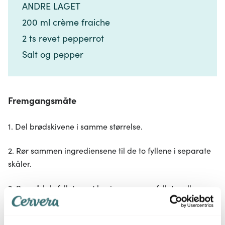
ANDRE LAGET​​​​‌ ‍ ​‍​‍‌‍ ‌ ​‍‌‍‍‌‌‍‌ ‌‍‍‌‌‍ ‍​‍​‍​ ‍‍​‍​‍‌ ​ ‌‍​‌‌‍ ‍‌‍‍‌‌ ‌​‌ ‍‌​‍ ‍‌‍‍‌‌‍ ​‍​‍​‍ ​​‍​‍‌‍‍​‌ ​‍‌‍‌‌‌‍‌‍​‍​‍​ ‍‍​‍​‍‌‍‍​‌ ‌​‌ ‌​‌ ​​‌ ​ ​ ‍‍​‍ ​‍ ‌‍​ ‌‍ ‌‌ ​ ​‍ ‍‌‍​ ‌‍‌‌‌ ​‍‌ ‌‍‌‍‌‌‌ ​‍‌‍​‌​‍ ‍‌ ​ ‌‍‌‌​‍ ‌ ​​‌ ​‍‌‍ ‌‍‌​‌ ‌‌‌‍​ ‌ ‌​‌‍‍‌‌‍ ‌‍ ‍​‍ ‌‍‍‌‌‍ ‍‌ ‌​‌‍‌‌‌‍ ‍‌ ‌​​‍ ‌‍‌‌‌‍‌​‌‍‍‌‌ ‌​​‍ ‌‍ ‌‌‍ ‌‍‌​‌‍‌‌​ ‌‌ ​​‌ ​‍‌‍‌‌‌ ​ ‌‍‌‌‌‍ ‍‌ ‌​‌‍​‌‌ ‌​‌‍‍‌‌‍ ‌‍ ‍​ ‍ ‌‍‍‌‌‍‌​​ ‌‌‍‍‌​ ​‌​ ‍​‌‍ ‍​‍ ‍​ ​‍‌‍​ ​ ​‌​ ‌ ​ ‌​‌‍​ ​ ​​​ ​‍​‍ ‌‌‍‌‌​ ​​‌‍‌‌‌‍​‌​‍ ‌​ ‌​​ ‍​‌‍‌‍​ ​‍​‍ ‌‌‍​‍​ ‍​‌‍‌‌‌‍‌‍​‍ ‌​ ‌​‌‍‌​​ ​‍‌‍​‌‌‍​ ​ ​‌​ ​ ‌‍​‍​ ‍‌‌‍‌​​ ​‍​ ‍‌​‍ ‍‌‍ ‍‌‍ ​ ‍ ‌ ‌​‌ ‍‌‌ ​​‌‍‌‌​ ‌‌ ​​‌‍​‌‌‍‌ ‌‍‌‌​ ‍ ‌ ​​‌‍​‌‌ ‌​‌‍‍​​ ‌‌‍​‍‌‍ ​‌‍ ‌‍​ ‌‍‍ ‌ ​ ​‍‌‌​ ‌‌‌​​‍‌‌ ‌‍‍ ‌‍‌‌‌ ‍‌​‍‌‌​ ​ ‌​‌​​‍‌‌​ ​ ‌​‌​​‍‌‌​ ​‍​ ​‍‌‍‌‌‌‍‌‌​ ‌​​ ‌​​ ‌​‌‍​‍​ ​​​ ‌ ​‍ ‌‌‍‌‍​ ‌ ​ ‌​‌‍​‌​‍ ‌​ ‌​​ ‍‌‌‍‌‌‌‍​ ​‍ ‌‌‍​‍‌‍​‌​ ​ ​ ​ ​‍ ‌‌‍‌‍‌‍‌​​ ‍​‌‍​‍​ ‌​​ ​‌​ ‌ ​ ​‌​ ‌​​ ‌‍‌‍‌‌​ ‍‌​‍‌‌​ ​‍​ ​‍​‍‌‌​ ‌‌‌​‌​​‍ ‍‌‍​ ‌‍ ‌‍ ​‌ ‌‌‌‍ ‌‌‍ ‍‌ ​ ​‍‌‌​ ‌‌‌​​‍‌‌ ‌‍‍ ‌‍‌‌‌ ‍‌​‍‌‌​ ​ ‌​‌​​‍‌‌​ ​ ‌​‌​​‍‌‌​ ​‍​ ​‍​ ‍‌​ ​ ‌‍​ ​ ‍​‌‍​‍‌‍‌​​ ‌ ​ ‍​​ ‍​​ ​ ‌‍‌‍​ ‌‌​‍‌‌​ ​‍​ ​‍​‍‌‌​ ‌‌‌​‌​​‍ ‍‌‍‍‌‌ ‌​‌‍‌‌‌‍ ‌‌ ​ ​‍‌‌​ ‌‌‌​​‍​ ​‌​ ‌​​‍‌‌​ ‌‌‌​‌​​ ‌‍​‍‌‍​‌‌ ​ ‌‍‌‌‌‌‌‌‌ ​‍‌‍ ​​ ‌‌‍‍​‌ ‌​‌ ‌​‌ ​​‌ ​ ​‍‌‌​ ​ ‌​​‌​‍‌‌​ ​‍‌​‌‍​‍‌‌​ ​‍‌​‌‍‌‍​ ‌‍ ‌‌ ​ ​‍ ‍‌‍​ ‌‍‌‌‌ ​‍‌ ‌‍‌‍‌‌‌ ​‍‌‍​‌​‍ ‍‌ ​ ‌‍‌‌​‍‌‍‌‍‍‌‌‍‌​​ ‌‌‍‍‌​ ​‌​ ‍​‌‍ ‍​‍ ‍​ ​‍‌‍​ ​ ​‌​ ‌ ​ ‌​‌‍​ ​ ​​​ ​‍​‍ ‌‌‍‌‌​ ​​‌‍‌‌‌‍​‌​‍ ‌​ ‌​​ ‍​‌‍‌‍​ ​‍​‍ ‌‌‍​‍​ ‍​‌‍‌‌‌‍‌‍​‍ ‌​ ‌​‌‍‌​​ ​‍‌‍​‌‌‍​ ​ ​‌​ ​ ‌‍​‍​ ‍‌‌‍‌​​ ​‍​ ‍‌​‍ ‍‌‍ ‍‌‍ ​‍‌‍‌ ‌​‌ ‍‌‌ ​​‌‍‌‌​ ‌‌ ​​‌‍​‌‌‍‌ ‌‍‌‌​‍‌‍‌ ​​‌‍​‌‌ ‌​‌‍‍​​ ‌‌‍​‍‌‍ ​‌‍ ‌‍​ ‌‍‍ ‌ ​ ​‍‌‌​ ‌‌‌​​‍‌‌ ‌‍‍ ‌‍‌‌‌ ‍‌​‍‌‌​ ​ ‌​‌​​‍‌‌​ ​ ‌​‌​​‍‌‌​ ​‍​ ​‍‌‍‌‌‌‍‌‌​ ‌​​ ‌​​ ‌​‌‍​‍​ ​​​ ‌ ​‍ ‌‌‍‌‍​ ‌ ​ ‌​‌‍​‌​‍ ‌​ ‌​​ ‍‌‌‍‌‌‌‍​ ​‍ ‌‌‍​‍‌‍​‌​ ​ ​ ​ ​‍ ‌‌‍‌‍‌‍‌​​ ‍​‌‍​‍​ ‌​​ ​‌​ ‌ ​ ​‌​ ‌​​ ‌‍‌‍‌‌​ ‍‌​‍‌‌​ ​‍​ ​‍​‍‌‌​ ‌‌‌​‌​​‍ ‍‌‍​ ‌‍ ‌‍ ​‌ ‌‌‌‍ ‌‌‍ ‍‌ ​ ​‍‌‌​ ‌‌‌​​‍‌‌ ‌‍‍ ‌‍‌‌‌ ‍‌​‍‌‌​ ​ ‌​‌​​‍‌‌​ ​ ‌​‌​​‍‌‌​ ​‍​ ​‍​ ‍‌​ ​ ‌‍​ ​ ‍​‌‍​‍‌‍‌​​ ‌ ​ ‍​​ ‍​​ ​ ‌‍‌‍​ ‌‌​‍‌‌​ ​‍​ ​‍​‍‌‌​ ‌‌‌​‌​​‍ ‍‌‍‍‌‌ ‌​‌‍‌‌‌‍ ‌‌ ​ ​‍‌‌​ ‌‌‌​​‍​ ​‌​ ‌​​‍‌‌​ ‌‌‌​‌​​‍‌‍‌ ‌ ‌‍ ‌ ​‍‌‍‍ ‌ ​ ‌ ​​‌‍​‌‌‍​ ‌‍‌‌​ ‌‌ ​​‌ ​‍‌‍ ‌‍‌​‌ ‌‌‌‍​ ‌ ‌​‌‍‍‌‌‍ ‌‍ ‍​‍‌‍‌ ​​‌‍‌‌‌ ​‍‌ ​ ‌ ​​‌‍‌‌‌‍​ ‌ ‌​‌‍‍‌‌ ‌‍‌‍‌‌​ ‌‌ ​​‌ ‌‌‌‍​‍‌‍ ​‌‍‍‌‌ ​ ‌‍‍​‌‍‌‌‌‍‌​​‍​‍‌ ‌
200 ml crème fraiche​​​​‌ ‍ ​‍​‍‌‍ ‌ ​‍‌‍‍‌‌‍‌ ‌‍‍‌‌‍ ‍​‍​‍​ ‍‍​‍​‍‌ ​ ‌‍​‌‌‍ ‍‌‍‍‌‌ ‌​‌ ‍‌​‍ ‍‌‍‍‌‌‍ ​‍​‍​‍ ​​‍​‍‌‍‍​‌ ​‍‌‍‌‌‌‍‌‍​‍​‍​ ‍‍​‍​‍‌‍‍​‌ ‌​‌ ‌​‌ ​​‌ ​ ​ ‍‍​‍ ​‍ ‌‍​ ‌‍ ‌‌ ​ ​‍ ‍‌‍​ ‌‍‌‌‌ ​‍‌ ‌‍‌‍‌‌‌ ​‍‌‍​‌​‍ ‍‌ ​ ‌‍‌‌​‍ ‌ ​​‌ ​‍‌‍ ‌‍‌​‌ ‌‌‌‍​ ‌ ‌​‌‍‍‌‌‍ ‌‍ ‍​‍ ‌‍‍‌‌‍ ‍‌ ‌​‌‍‌‌‌‍ ‍‌ ‌​​‍ ‌‍‌‌‌‍‌​‌‍‍‌‌ ‌​​‍ ‌‍ ‌‌‍ ‌‍‌​‌‍‌‌​ ‌‌ ​​‌ ​‍‌‍‌‌‌ ​ ‌‍‌‌‌‍ ‍‌ ‌​‌‍​‌‌ ‌​‌‍‍‌‌‍ ‌‍ ‍​ ‍ ‌‍‍‌‌‍‌​​ ‌‌‍‍‌​ ​‌​ ‍​‌‍ ‍​‍ ‍​ ​‍‌‍​ ​ ​‌​ ‌ ​ ‌​‌‍​ ​ ​​​ ​‍​‍ ‌‌‍‌‌​ ​​‌‍‌‌‌‍​‌​‍ ‌​ ‌​​ ‍​‌‍‌‍​ ​‍​‍ ‌‌‍​‍​ ‍​‌‍‌‌‌‍‌‍​‍ ‌​ ‌​‌‍‌​​ ​‍‌‍​‌‌‍​ ​ ​‌​ ​ ‌‍​‍​ ‍‌‌‍‌​​ ​‍​ ‍‌​‍ ‍‌‍ ‍‌‍ ​ ‍ ‌ ‌​‌ ‍‌‌ ​​‌‍‌‌​ ‌‌ ​​‌‍​‌‌‍‌ ‌‍‌‌​ ‍ ‌ ​​‌‍​‌‌ ‌​‌‍‍​​ ‌‌‍​‍‌‍ ​‌‍ ‌‍​ ‌‍‍ ‌ ​ ​‍‌‌​ ‌‌‌​​‍‌‌ ‌‍‍ ‌‍‌‌‌ ‍‌​‍‌‌​ ​ ‌​‌​​‍‌‌​ ​ ‌​‌​​‍‌‌​ ​‍​ ​‍‌‍‌‌‌‍‌‌​ ‌​​ ‌​​ ‌​‌‍​‍​ ​​​ ‌ ​‍ ‌‌‍‌‍​ ‌ ​ ‌​‌‍​‌​‍ ‌​ ‌​​ ‍‌‌‍‌‌‌‍​ ​‍ ‌‌‍​‍‌‍​‌​ ​ ​ ​ ​‍ ‌‌‍‌‍‌‍‌​​ ‍​‌‍​‍​ ‌​​ ​‌​ ‌ ​ ​‌​ ‌​​ ‌‍‌‍‌‌​ ‍‌​‍‌‌​ ​‍​ ​‍​‍‌‌​ ‌‌‌​‌​​‍ ‍‌‍​ ‌‍ ‌‍ ​‌ ‌‌‌‍ ‌‌‍ ‍‌ ​ ​‍‌‌​ ‌‌‌​​‍‌‌ ‌‍‍ ‌‍‌‌‌ ‍‌​‍‌‌​ ​ ‌​‌​​‍‌‌​ ​ ‌​‌​​‍‌‌​ ​‍​ ​‍​ ‍‌​ ​ ‌‍​ ​ ‍​‌‍​‍‌‍‌​​ ‌ ​ ‍​​ ‍​​ ​ ‌‍‌‍​ ‌‌​‍‌‌​ ​‍​ ​‍​‍‌‌​ ‌‌‌​‌​​‍ ‍‌‍‍‌‌ ‌​‌‍‌‌‌‍ ‌‌ ​ ​‍‌‌​ ‌‌‌​​‍​ ​‌​ ‌‌​‍‌‌​ ‌‌‌​‌​​ ‌‍​‍‌‍​‌‌ ​ ‌‍‌‌‌‌‌‌‌ ​‍‌‍ ​​ ‌‌‍‍​‌ ‌​‌ ‌​‌ ​​‌ ​ ​‍‌‌​ ​ ‌​​‌​‍‌‌​ ​‍‌​‌‍​‍‌‌​ ​‍‌​‌‍‌‍​ ‌‍ ‌‌ ​ ​‍ ‍‌‍​ ‌‍‌‌‌ ​‍‌ ‌‍‌‍‌‌‌ ​‍‌‍​‌​‍ ‍‌ ​ ‌‍‌‌​‍‌‍‌‍‍‌‌‍‌​​ ‌‌‍‍‌​ ​‌​ ‍​‌‍ ‍​‍ ‍​ ​‍‌‍​ ​ ​‌​ ‌ ​ ‌​‌‍​ ​ ​​​ ​‍​‍ ‌‌‍‌‌​ ​​‌‍‌‌‌‍​‌​‍ ‌​ ‌​​ ‍​‌‍‌‍​ ​‍​‍ ‌‌‍​‍​ ‍​‌‍‌‌‌‍‌‍​‍ ‌​ ‌​‌‍‌​​ ​‍‌‍​‌‌‍​ ​ ​‌​ ​ ‌‍​‍​ ‍‌‌‍‌​​ ​‍​ ‍‌​‍ ‍‌‍ ‍‌‍ ​‍‌‍‌ ‌​‌ ‍‌‌ ​​‌‍‌‌​ ‌‌ ​​‌‍​‌‌‍‌ ‌‍‌‌​‍‌‍‌ ​​‌‍​‌‌ ‌​‌‍‍​​ ‌‌‍​‍‌‍ ​‌‍ ‌‍​ ‌‍‍ ‌ ​ ​‍‌‌​ ‌‌‌​​‍‌‌ ‌‍‍ ‌‍‌‌‌ ‍‌​‍‌‌​ ​ ‌​‌​​‍‌‌​ ​ ‌​‌​​‍‌‌​ ​‍​ ​‍‌‍‌‌‌‍‌‌​ ‌​​ ‌​​ ‌​‌‍​‍​ ​​​ ‌ ​‍ ‌‌‍‌‍​ ‌ ​ ‌​‌‍​‌​‍ ‌​ ‌​​ ‍‌‌‍‌‌‌‍​ ​‍ ‌‌‍​‍‌‍​‌​ ​ ​ ​ ​‍ ‌‌‍‌‍‌‍‌​​ ‍​‌‍​‍​ ‌​​ ​‌​ ‌ ​ ​‌​ ‌​​ ‌‍‌‍‌‌​ ‍‌​‍‌‌​ ​‍​ ​‍​‍‌‌​ ‌‌‌​‌​​‍ ‍‌‍​ ‌‍ ‌‍ ​‌ ‌‌‌‍ ‌‌‍ ‍‌ ​ ​‍‌‌​ ‌‌‌​​‍‌‌ ‌‍‍ ‌‍‌‌‌ ‍‌​‍‌‌​ ​ ‌​‌​​‍‌‌​ ​ ‌​‌​​‍‌‌​ ​‍​ ​‍​ ‍‌​ ​ ‌‍​ ​ ‍​‌‍​‍‌‍‌​​ ‌ ​ ‍​​ ‍​​ ​ ‌‍‌‍​ ‌‌​‍‌‌​ ​‍​ ​‍​‍‌‌​ ‌‌‌​‌​​‍ ‍‌‍‍‌‌ ‌​‌‍‌‌‌‍ ‌‌ ​ ​‍‌‌​ ‌‌‌​​‍​ ​‌​ ‌‌​‍‌‌​ ‌‌‌​‌​​‍‌‍‌ ‌ ‌‍ ‌ ​‍‌‍‍ ‌ ​ ‌ ​​‌‍​‌‌‍​ ‌‍‌‌​ ‌‌ ​​‌ ​‍‌‍ ‌‍‌​‌ ‌‌‌‍​ ‌ ‌​‌‍‍‌‌‍ ‌‍ ‍​‍‌‍‌ ​​‌‍‌‌‌ ​‍‌ ​ ‌ ​​‌‍‌‌‌‍​ ‌ ‌​‌‍‍‌‌ ‌‍‌‍‌‌​ ‌‌ ​​‌ ‌‌‌‍​‍‌‍ ​‌‍‍‌‌ ​ ‌‍‍​‌‍‌‌‌‍‌​​‍​‍‌ ‌
2 ts revet pepperrot​​​​‌ ‍ ​‍​‍‌‍ ‌ ​‍‌‍‍‌‌‍‌ ‌‍‍‌‌‍ ‍​‍​‍​ ‍‍​‍​‍‌ ​ ‌‍​‌‌‍ ‍‌‍‍‌‌ ‌​‌ ‍‌​‍ ‍‌‍‍‌‌‍ ​‍​‍​‍ ​​‍​‍‌‍‍​‌ ​‍‌‍‌‌‌‍‌‍​‍​‍​ ‍‍​‍​‍‌‍‍​‌ ‌​‌ ‌​‌ ​​‌ ​ ​ ‍‍​‍ ​‍ ‌‍​ ‌‍ ‌‌ ​ ​‍ ‍‌‍​ ‌‍‌‌‌ ​‍‌ ‌‍‌‍‌‌‌ ​‍‌‍​‌​‍ ‍‌ ​ ‌‍‌‌​‍ ‌ ​​‌ ​‍‌‍ ‌‍‌​‌ ‌‌‌‍​ ‌ ‌​‌‍‍‌‌‍ ‌‍ ‍​‍ ‌‍‍‌‌‍ ‍‌ ‌​‌‍‌‌‌‍ ‍‌ ‌​​‍ ‌‍‌‌‌‍‌​‌‍‍‌‌ ‌​​‍ ‌‍ ‌‌‍ ‌‍‌​‌‍‌‌​ ‌‌ ​​‌ ​‍‌‍‌‌‌ ​ ‌‍‌‌‌‍ ‍‌ ‌​‌‍​‌‌ ‌​‌‍‍‌‌‍ ‌‍ ‍​ ‍ ‌‍‍‌‌‍‌​​ ‌‌‍‍‌​ ​‌​ ‍​‌‍ ‍​‍ ‍​ ​‍‌‍​ ​ ​‌​ ‌ ​ ‌​‌‍​ ​ ​​​ ​‍​‍ ‌‌‍‌‌​ ​​‌‍‌‌‌‍​‌​‍ ‌​ ‌​​ ‍​‌‍‌‍​ ​‍​‍ ‌‌‍​‍​ ‍​‌‍‌‌‌‍‌‍​‍ ‌​ ‌​‌‍‌​​ ​‍‌‍​‌‌‍​ ​ ​‌​ ​ ‌‍​‍​ ‍‌‌‍‌​​ ​‍​ ‍‌​‍ ‍‌‍ ‍‌‍ ​ ‍ ‌ ‌​‌ ‍‌‌ ​​‌‍‌‌​ ‌‌ ​​‌‍​‌‌‍‌ ‌‍‌‌​ ‍ ‌ ​​‌‍​‌‌ ‌​‌‍‍​​ ‌‌‍​‍‌‍ ​‌‍ ‌‍​ ‌‍‍ ‌ ​ ​‍‌‌​ ‌‌‌​​‍‌‌ ‌‍‍ ‌‍‌‌‌ ‍‌​‍‌‌​ ​ ‌​‌​​‍‌‌​ ​ ‌​‌​​‍‌‌​ ​‍​ ​‍‌‍‌‌‌‍‌‌​ ‌​​ ‌​​ ‌​‌‍​‍​ ​​​ ‌ ​‍ ‌‌‍‌‍​ ‌ ​ ‌​‌‍​‌​‍ ‌​ ‌​​ ‍‌‌‍‌‌‌‍​ ​‍ ‌‌‍​‍‌‍​‌​ ​ ​ ​ ​‍ ‌‌‍‌‍‌‍‌​​ ‍​‌‍​‍​ ‌​​ ​‌​ ‌ ​ ​‌​ ‌​​ ‌‍‌‍‌‌​ ‍‌​‍‌‌​ ​‍​ ​‍​‍‌‌​ ‌‌‌​‌​​‍ ‍‌‍​ ‌‍ ‌‍ ​‌ ‌‌‌‍ ‌‌‍ ‍‌ ​ ​‍‌‌​ ‌‌‌​​‍‌‌ ‌‍‍ ‌‍‌‌‌ ‍‌​‍‌‌​ ​ ‌​‌​​‍‌‌​ ​ ‌​‌​​‍‌‌​ ​‍​ ​‍​ ‍‌​ ​ ‌‍​ ​ ‍​‌‍​‍‌‍‌​​ ‌ ​ ‍​​ ‍​​ ​ ‌‍‌‍​ ‌‌​‍‌‌​ ​‍​ ​‍​‍‌‌​ ‌‌‌​‌​​‍ ‍‌‍‍‌‌ ‌​‌‍‌‌‌‍ ‌‌ ​ ​‍‌‌​ ‌‌‌​​‍​ ​‌​ ‌‍​‍‌‌​ ‌‌‌​‌​​ ‌‍​‍‌‍​‌‌ ​ ‌‍‌‌‌‌‌‌‌ ​‍‌‍ ​​ ‌‌‍‍​‌ ‌​‌ ‌​‌ ​​‌ ​ ​‍‌‌​ ​ ‌​​‌​‍‌‌​ ​‍‌​‌‍​‍‌‌​ ​‍‌​‌‍‌‍​ ‌‍ ‌‌ ​ ​‍ ‍‌‍​ ‌‍‌‌‌ ​‍‌ ‌‍‌‍‌‌‌ ​‍‌‍​‌​‍ ‍‌ ​ ‌‍‌‌​‍‌‍‌‍‍‌‌‍‌​​ ‌‌‍‍‌​ ​‌​ ‍​‌‍ ‍​‍ ‍​ ​‍‌‍​ ​ ​‌​ ‌ ​ ‌​‌‍​ ​ ​​​ ​‍​‍ ‌‌‍‌‌​ ​​‌‍‌‌‌‍​‌​‍ ‌​ ‌​​ ‍​‌‍‌‍​ ​‍​‍ ‌‌‍​‍​ ‍​‌‍‌‌‌‍‌‍​‍ ‌​ ‌​‌‍‌​​ ​‍‌‍​‌‌‍​ ​ ​‌​ ​ ‌‍​‍​ ‍‌‌‍‌​​ ​‍​ ‍‌​‍ ‍‌‍ ‍‌‍ ​‍‌‍‌ ‌​‌ ‍‌‌ ​​‌‍‌‌​ ‌‌ ​​‌‍​‌‌‍‌ ‌‍‌‌​‍‌‍‌ ​​‌‍​‌‌ ‌​‌‍‍​​ ‌‌‍​‍‌‍ ​‌‍ ‌‍​ ‌‍‍ ‌ ​ ​‍‌‌​ ‌‌‌​​‍‌‌ ‌‍‍ ‌‍‌‌‌ ‍‌​‍‌‌​ ​ ‌​‌​​‍‌‌​ ​ ‌​‌​​‍‌‌​ ​‍​ ​‍‌‍‌‌‌‍‌‌​ ‌​​ ‌​​ ‌​‌‍​‍​ ​​​ ‌ ​‍ ‌‌‍‌‍​ ‌ ​ ‌​‌‍​‌​‍ ‌​ ‌​​ ‍‌‌‍‌‌‌‍​ ​‍ ‌‌‍​‍‌‍​‌​ ​ ​ ​ ​‍ ‌‌‍‌‍‌‍‌​​ ‍​‌‍​‍​ ‌​​ ​‌​ ‌ ​ ​‌​ ‌​​ ‌‍‌‍‌‌​ ‍‌​‍‌‌​ ​‍​ ​‍​‍‌‌​ ‌‌‌​‌​​‍ ‍‌‍​ ‌‍ ‌‍ ​‌ ‌‌‌‍ ‌‌‍ ‍‌ ​ ​‍‌‌​ ‌‌‌​​‍‌‌ ‌‍‍ ‌‍‌‌‌ ‍‌​‍‌‌​ ​ ‌​‌​​‍‌‌​ ​ ‌​‌​​‍‌‌​ ​‍​ ​‍​ ‍‌​ ​ ‌‍​ ​ ‍​‌‍​‍‌‍‌​​ ‌ ​ ‍​​ ‍​​ ​ ‌‍‌‍​ ‌‌​‍‌‌​ ​‍​ ​‍​‍‌‌​ ‌‌‌​‌​​‍ ‍‌‍‍‌‌ ‌​‌‍‌‌‌‍ ‌‌ ​ ​‍‌‌​ ‌‌‌​​‍​ ​‌​ ‌‍​‍‌‌​ ‌‌‌​‌​​‍‌‍‌ ‌ ‌‍ ‌ ​‍‌‍‍ ‌ ​ ‌ ​​‌‍​‌‌‍​ ‌‍‌‌​ ‌‌ ​​‌ ​‍‌‍ ‌‍‌​‌ ‌‌‌‍​ ‌ ‌​‌‍‍‌‌‍ ‌‍ ‍​‍‌‍‌ ​​‌‍‌‌‌ ​‍‌ ​ ‌ ​​‌‍‌‌‌‍​ ‌ ‌​‌‍‍‌‌ ‌‍‌‍‌‌​ ‌‌ ​​‌ ‌‌‌‍​‍‌‍ ​‌‍‍‌‌ ​ ‌‍‍​‌‍‌‌‌‍‌​​‍​‍‌ ‌
Salt og pepper​​​​‌ ‍ ​‍​‍‌‍ ‌ ​‍‌‍‍‌‌‍‌ ‌‍‍‌‌‍ ‍​‍​‍​ ‍‍​‍​‍‌ ​ ‌‍​‌‌‍ ‍‌‍‍‌‌ ‌​‌ ‍‌​‍ ‍‌‍‍‌‌‍ ​‍​‍​‍ ​​‍​‍‌‍‍​‌ ​‍‌‍‌‌‌‍‌‍​‍​‍​ ‍‍​‍​‍‌‍‍​‌ ‌​‌ ‌​‌ ​​‌ ​ ​ ‍‍​‍ ​‍ ‌‍​ ‌‍ ‌‌ ​ ​‍ ‍‌‍​ ‌‍‌‌‌ ​‍‌ ‌‍‌‍‌‌‌ ​‍‌‍​‌​‍ ‍‌ ​ ‌‍‌‌​‍ ‌ ​​‌ ​‍‌‍ ‌‍‌​‌ ‌‌‌‍​ ‌ ‌​‌‍‍‌‌‍ ‌‍ ‍​‍ ‌‍‍‌‌‍ ‍‌ ‌​‌‍‌‌‌‍ ‍‌ ‌​​‍ ‌‍‌‌‌‍‌​‌‍‍‌‌ ‌​​‍ ‌‍ ‌‌‍ ‌‍‌​‌‍‌‌​ ‌‌ ​​‌ ​‍‌‍‌‌‌ ​ ‌‍‌‌‌‍ ‍‌ ‌​‌‍​‌‌ ‌​‌‍‍‌‌‍ ‌‍ ‍​ ‍ ‌‍‍‌‌‍‌​​ ‌‌‍‍‌​ ​‌​ ‍​‌‍ ‍​‍ ‍​ ​‍‌‍​ ​ ​‌​ ‌ ​ ‌​‌‍​ ​ ​​​ ​‍​‍ ‌‌‍‌‌​ ​​‌‍‌‌‌‍​‌​‍ ‌​ ‌​​ ‍​‌‍‌‍​ ​‍​‍ ‌‌‍​‍​ ‍​‌‍‌‌‌‍‌‍​‍ ‌​ ‌​‌‍‌​​ ​‍‌‍​‌‌‍​ ​ ​‌​ ​ ‌‍​‍​ ‍‌‌‍‌​​ ​‍​ ‍‌​‍ ‍‌‍ ‍‌‍ ​ ‍ ‌ ‌​‌ ‍‌‌ ​​‌‍‌‌​ ‌‌ ​​‌‍​‌‌‍‌ ‌‍‌‌​ ‍ ‌ ​​‌‍​‌‌ ‌​‌‍‍​​ ‌‌‍​‍‌‍ ​‌‍ ‌‍​ ‌‍‍ ‌ ​ ​‍‌‌​ ‌‌‌​​‍‌‌ ‌‍‍ ‌‍‌‌‌ ‍‌​‍‌‌​ ​ ‌​‌​​‍‌‌​ ​ ‌​‌​​‍‌‌​ ​‍​ ​‍‌‍‌‌‌‍‌‌​ ‌​​ ‌​​ ‌​‌‍​‍​ ​​​ ‌ ​‍ ‌‌‍‌‍​ ‌ ​ ‌​‌‍​‌​‍ ‌​ ‌​​ ‍‌‌‍‌‌‌‍​ ​‍ ‌‌‍​‍‌‍​‌​ ​ ​ ​ ​‍ ‌‌‍‌‍‌‍‌​​ ‍​‌‍​‍​ ‌​​ ​‌​ ‌ ​ ​‌​ ‌​​ ‌‍‌‍‌‌​ ‍‌​‍‌‌​ ​‍​ ​‍​‍‌‌​ ‌‌‌​‌​​‍ ‍‌‍​ ‌‍ ‌‍ ​‌ ‌‌‌‍ ‌‌‍ ‍‌ ​ ​‍‌‌​ ‌‌‌​​‍‌‌ ‌‍‍ ‌‍‌‌‌ ‍‌​‍‌‌​ ​ ‌​‌​​‍‌‌​ ​ ‌​‌​​‍‌‌​ ​‍​ ​‍​ ‍‌​ ​ ‌‍​ ​ ‍​‌‍​‍‌‍‌​​ ‌ ​ ‍​​ ‍​​ ​ ‌‍‌‍​ ‌‌​‍‌‌​ ​‍​ ​‍​‍‌‌​ ‌‌‌​‌​​‍ ‍‌‍‍‌‌ ‌​‌‍‌‌‌‍ ‌‌ ​ ​‍‌‌​ ‌‌‌​​‍​ ​‌​ ‌ ​‍‌‌​ ‌‌‌​‌​​ ‌‍​‍‌‍​‌‌ ​ ‌‍‌‌‌‌‌‌‌ ​‍‌‍ ​​ ‌‌‍‍​‌ ‌​‌ ‌​‌ ​​‌ ​ ​‍‌‌​ ​ ‌​​‌​‍‌‌​ ​‍‌​‌‍​‍‌‌​ ​‍‌​‌‍‌‍​ ‌‍ ‌‌ ​ ​‍ ‍‌‍​ ‌‍‌‌‌ ​‍‌ ‌‍‌‍‌‌‌ ​‍‌‍​‌​‍ ‍‌ ​ ‌‍‌‌​‍‌‍‌‍‍‌‌‍‌​​ ‌‌‍‍‌​ ​‌​ ‍​‌‍ ‍​‍ ‍​ ​‍‌‍​ ​ ​‌​ ‌ ​ ‌​‌‍​ ​ ​​​ ​‍​‍ ‌‌‍‌‌​ ​​‌‍‌‌‌‍​‌​‍ ‌​ ‌​​ ‍​‌‍‌‍​ ​‍​‍ ‌‌‍​‍​ ‍​‌‍‌‌‌‍‌‍​‍ ‌​ ‌​‌‍‌​​ ​‍‌‍​‌‌‍​ ​ ​‌​ ​ ‌‍​‍​ ‍‌‌‍‌​​ ​‍​ ‍‌​‍ ‍‌‍ ‍‌‍ ​‍‌‍‌ ‌​‌ ‍‌‌ ​​‌‍‌‌​ ‌‌ ​​‌‍​‌‌‍‌ ‌‍‌‌​‍‌‍‌ ​​‌‍​‌‌ ‌​‌‍‍​​ ‌‌‍​‍‌‍ ​‌‍ ‌‍​ ‌‍‍ ‌ ​ ​‍‌‌​ ‌‌‌​​‍‌‌ ‌‍‍ ‌‍‌‌‌ ‍‌​‍‌‌​ ​ ‌​‌​​‍‌‌​ ​ ‌​‌​​‍‌‌​ ​‍​ ​‍‌‍‌‌‌‍‌‌​ ‌​​ ‌​​ ‌​‌‍​‍​ ​​​ ‌ ​‍ ‌‌‍‌‍​ ‌ ​ ‌​‌‍​‌​‍ ‌​ ‌​​ ‍‌‌‍‌‌‌‍​ ​‍ ‌‌‍​‍‌‍​‌​ ​ ​ ​ ​‍ ‌‌‍‌‍‌‍‌​​ ‍​‌‍​‍​ ‌​​ ​‌​ ‌ ​ ​‌​ ‌​​ ‌‍‌‍‌‌​ ‍‌​‍‌‌​ ​‍​ ​‍​‍‌‌​ ‌‌‌​‌​​‍ ‍‌‍​ ‌‍ ‌‍ ​‌ ‌‌‌‍ ‌‌‍ ‍‌ ​ ​‍‌‌​ ‌‌‌​​‍‌‌ ‌‍‍ ‌‍‌‌‌ ‍‌​‍‌‌​ ​ ‌​‌​​‍‌‌​ ​ ‌​‌​​‍‌‌​ ​‍​ ​‍​ ‍‌​ ​ ‌‍​ ​ ‍​‌‍​‍‌‍‌​​ ‌ ​ ‍​​ ‍​​ ​ ‌‍‌‍​ ‌‌​‍‌‌​ ​‍​ ​‍​‍‌‌​ ‌‌‌​‌​​‍ ‍‌‍‍‌‌ ‌​‌‍‌‌‌‍ ‌‌ ​ ​‍‌‌​ ‌‌‌​​‍​ ​‌​ ‌ ​‍‌‌​ ‌‌‌​‌​​‍‌‍‌ ‌ ‌‍ ‌ ​‍‌‍‍ ‌ ​ ‌ ​​‌‍​‌‌‍​ ‌‍‌‌​ ‌‌ ​​‌ ​‍‌‍ ‌‍‌​‌ ‌‌‌‍​ ‌ ‌​‌‍‍‌‌‍ ‌‍ ‍​‍‌‍‌ ​​‌‍‌‌‌ ​‍‌ ​ ‌ ​​‌‍‌‌‌‍​ ‌ ‌​‌‍‍‌‌ ‌‍‌‍‌‌​ ‌‌ ​​‌ ‌‌‌‍​‍‌‍ ​‌‍‍‌‌ ​ ‌‍‍​‌‍‌‌‌‍‌​​‍​‍‌ ‌
Fremgangsmåte
1. Del brødskivene i samme størrelse.
2. Rør sammen ingrediensene til de to fyllene i separate
skåler.
3. Bre på laksfyllet samt kaviar- og eggefyllet mellom
brødskivene til du har fått en cirka 10 cm høy kake.