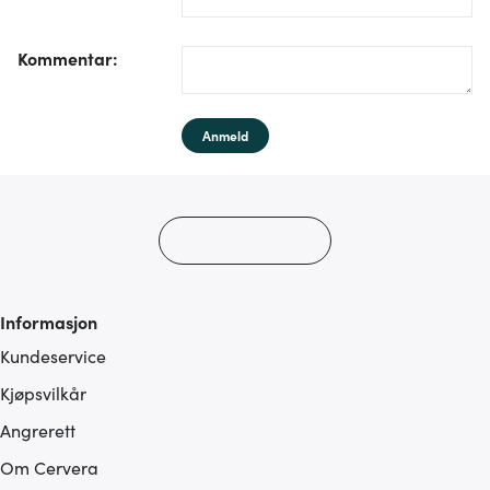
/form/label/text:
Kommentar
:
Anmeld
Informasjon
Kundeservice
Kjøpsvilkår
Angrerett
Om Cervera