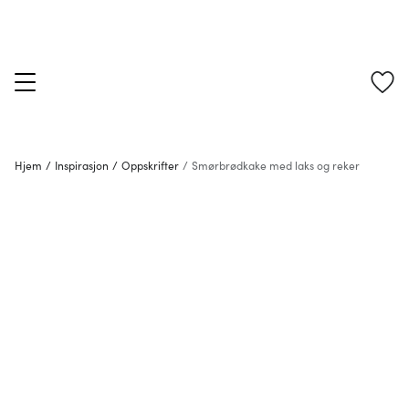
Hjem
/
Inspirasjon
/
Oppskrifter
/
Smørbrødkake med laks og reker