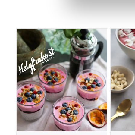
Vi bruker informasjonskapsler
analysere trafikken vår. Vi 
sosiale medier, annonsering 
dem, eller som de har samlet