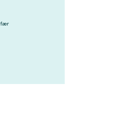
​‌​​‍‌‌​ ​ ‌​‌​​‍‌‌​ ​‍​ ​‍‌‍‌‍​ ​​‌‍‌‍​ ​ ‌‍‌‌​ ​‌​ ‌‌​ ‌‌​ ‍‌​ ​‍​ ‌‍‌‍‌‌​‍‌‌​ ​‍​ ​‍​‍‌‌​ ‌‌‌​‌​​‍ ‍‌‍‍‌‌ ‌​‌‍‌‌‌‍ ‌‌ ​ ​‍‌‌​ ‌‌‌​​‍​ ​​​‍‌‌​ ‌‌‌​‌​​‍‌‍‌ ‌ ‌‍ ‌ ​‍‌‍‍ ‌ ​ ‌ ​​‌‍​‌‌‍​ ‌‍‌‌​ ‌‌ ​​‌ ​‍‌‍ ‌‍‌​‌ ‌‌‌‍​ ‌ ‌​‌‍‍‌‌‍ ‌‍ ‍​‍‌‍‌ ​​‌‍‌‌‌ ​‍‌ ​ ‌ ​​‌‍‌‌‌‍​ ‌ ‌​‌‍‍‌‌ ‌‍‌‍‌‌​ ‌‌ ​​‌ ‌‌‌‍​‍‌‍ ​‌‍‍‌‌ ​ ‌‍‍​‌‍‌‌‌‍‌​​‍​‍‌ ‌