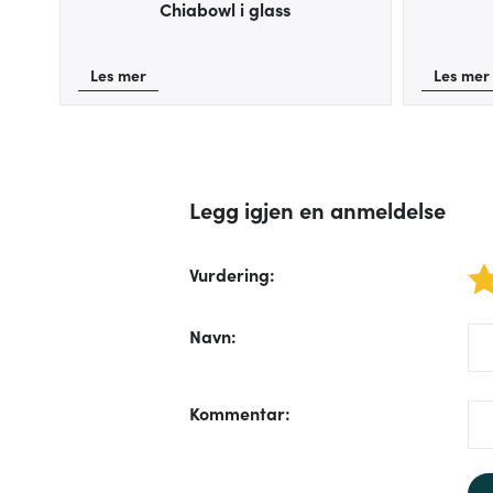
Chiabowl i glass
Les mer
Les mer
Legg igjen en anmeldelse
Vurdering
:
1 star
/fo
Navn
:
/fo
Kommentar
: