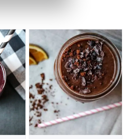
iale mediefunksjoner og for å
 med partnerne våre innen
u har gjort tilgjengelig for