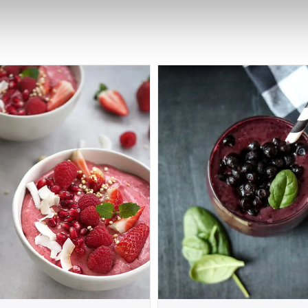
 for å gi innhold og annonser et personlig preg, for å levere sos
deler dessuten informasjon om hvordan du bruker nettstedet vårt,
og analysearbeid, som kan kombinere den med annen informasjon d
 inn gjennom din bruk av tjenestene deres.