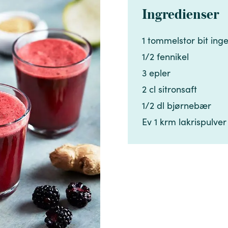
Ingredienser
1 tommelstor bit ingefær​​​​‌ ‍ ​‍​‍‌‍ ‌ ​‍‌‍‍‌‌‍‌ ‌‍‍‌‌‍ ‍​‍​‍​ ‍‍​‍​‍‌ ​ ‌‍​‌‌‍ ‍‌‍‍‌‌ ‌​‌ ‍‌​‍ ‍‌‍‍‌‌‍ ​‍​‍​‍ ​​‍​‍‌‍‍​‌ ​‍‌‍‌‌‌‍‌‍​‍​‍​ ‍‍​‍​‍‌‍‍​‌ ‌​‌ ‌​‌ ​​‌ ​ ​ ‍‍​‍ ​‍ ‌‍​ ‌‍ ‌‌ ​ ​‍ ‍‌‍​ ‌‍‌‌‌ ​‍‌ ‌‍‌‍‌‌‌ ​‍‌‍​‌​‍ ‍‌ ​ ‌‍‌‌​‍ ‌ ​​‌ ​‍‌‍ ‌‍‌​‌ ‌‌‌‍​ ‌ ‌​‌‍‍‌‌‍ ‌‍ ‍​‍ ‌‍‍‌‌‍ ‍‌ ‌​‌‍‌‌‌‍ ‍‌ ‌​​‍ ‌‍‌‌‌‍‌​‌‍‍‌‌ ‌​​‍ ‌‍ ‌‌‍ ‌‍‌​‌‍‌‌​ ‌‌ ​​‌ ​‍‌‍‌‌‌ ​ ‌‍‌‌‌‍ ‍‌ ‌​‌‍​‌‌ ‌​‌‍‍‌‌‍ ‌‍ ‍​ ‍ ‌‍‍‌‌‍‌​​ ‌‌‍‍‌​ ​‌​ ‍​‌‍ ‍​‍ ‍​ ‌​​ ​‌‌‍​ ‌‍​ ‌‍‌‌‌‍‌​‌‍‌​‌‍​‌​‍ ‌​ ‍​​ ​‌‌‍​‍‌‍​‍​‍ ‌​ ‌​‌‍​ ​ ‍‌‌‍‌‌​‍ ‌‌‍​‍‌‍‌‍​ ​ ​ ‍​​‍ ‌​ ​‌‌‍​‌​ ‌‍​ ​‌‌‍‌​​ ‌‍‌‍‌​​ ​‍​ ‌‍‌‍‌‍​ ​ ‌‍​‌​‍ ‍‌‍ ‍‌‍ ​ ‍ ‌ ‌​‌ ‍‌‌ ​​‌‍‌‌​ ‌‌ ​​‌‍​‌‌‍‌ ‌‍‌‌​ ‍ ‌ ​​‌‍​‌‌ ‌​‌‍‍​​ ‌‌‍​‍‌‍ ​‌‍ ‌‍​ ‌‍‍ ‌ ​ ​‍‌‌​ ‌‌‌​​‍‌‌ ‌‍‍ ‌‍‌‌‌ ‍‌​‍‌‌​ ​ ‌​‌​​‍‌‌​ ​ ‌​‌​​‍‌‌​ ​‍​ ​‍‌‍​‌‌‍‌‌​ ​‍​ ‌​​ ‌‌​ ‍‌​ ​​‌‍​ ​‍ ‌‌‍‌​​ ​‌​ ‍​​ ​‍​‍ ‌​ ‌​​ ‍​​ ​ ​ ‍​​‍ ‌​ ‍​​ ‌‌​ ‌‌​ ​‌​‍ ‌​ ​ ​ ​‌​ ‍​​ ‍​​ ‍​​ ​ ‌‍​ ​ ‌‍​ ​ ​ ‌‍‌‍​ ‌‍‌​​‍‌‌​ ​‍​ ​‍​‍‌‌​ ‌‌‌​‌​​‍ ‍‌‍​ ‌‍ ‌‍ ​‌ ‌‌‌‍ ‌‌‍ ‍‌ ​ ​‍‌‌​ ‌‌‌​​‍‌‌ ‌‍‍ ‌‍‌‌‌ ‍‌​‍‌‌​ ​ ‌​‌​​‍‌‌​ ​ ‌​‌​​‍‌‌​ ​‍​ ​‍‌‍‌‍​ ​​‌‍‌‍​ ​ ‌‍‌‌​ ​‌​ ‌‌​ ‌‌​ ‍‌​ ​‍​ ‌‍‌‍‌‌​‍‌‌​ ​‍​ ​‍​‍‌‌​ ‌‌‌​‌​​‍ ‍‌‍‍‌‌ ‌​‌‍‌‌‌‍ ‌‌ ​ ​‍‌‌​ ‌‌‌​​‍​ ​​​‍‌‌​ ‌‌‌​‌​​ ‌‍​‍‌‍​‌‌ ​ ‌‍‌‌‌‌‌‌‌ ​‍‌‍ ​​ ‌‌‍‍​‌ ‌​‌ ‌​‌ ​​‌ ​ ​‍‌‌​ ​ ‌​​‌​‍‌‌​ ​‍‌​‌‍​‍‌‌​ ​‍‌​‌‍‌‍​ ‌‍ ‌‌ ​ ​‍ ‍‌‍​ ‌‍‌‌‌ ​‍‌ ‌‍‌‍‌‌‌ ​‍‌‍​‌​‍ ‍‌ ​ ‌‍‌‌​‍‌‍‌‍‍‌‌‍‌​​ ‌‌‍‍‌​ ​‌​ ‍​‌‍ ‍​‍ ‍​ ‌​​ ​‌‌‍​ ‌‍​ ‌‍‌‌‌‍‌​‌‍‌​‌‍​‌​‍ ‌​ ‍​​ ​‌‌‍​‍‌‍​‍​‍ ‌​ ‌​‌‍​ ​ ‍‌‌‍‌‌​‍ ‌‌‍​‍‌‍‌‍​ ​ ​ ‍​​‍ ‌​ ​‌‌‍​‌​ ‌‍​ ​‌‌‍‌​​ ‌‍‌‍‌​​ ​‍​ ‌‍‌‍‌‍​ ​ ‌‍​‌​‍ ‍‌‍ ‍‌‍ ​‍‌‍‌ ‌​‌ ‍‌‌ ​​‌‍‌‌​ ‌‌ ​​‌‍​‌‌‍‌ ‌‍‌‌​‍‌‍‌ ​​‌‍​‌‌ ‌​‌‍‍​​ ‌‌‍​‍‌‍ ​‌‍ ‌‍​ ‌‍‍ ‌ ​ ​‍‌‌​ ‌‌‌​​‍‌‌ ‌‍‍ ‌‍‌‌‌ ‍‌​‍‌‌​ ​ ‌​‌​​‍‌‌​ ​ ‌​‌​​‍‌‌​ ​‍​ ​‍‌‍​‌‌‍‌‌​ ​‍​ ‌​​ ‌‌​ ‍‌​ ​​‌‍​ ​‍ ‌‌‍‌​​ ​‌​ ‍​​ ​‍​‍ ‌​ ‌​​ ‍​​ ​ ​ ‍​​‍ ‌​ ‍​​ ‌‌​ ‌‌​ ​‌​‍ ‌​ ​ ​ ​‌​ ‍​​ ‍​​ ‍​​ ​ ‌‍​ ​ ‌‍​ ​ ​ ‌‍‌‍​ ‌‍‌​​‍‌‌​ ​‍​ ​‍​‍‌‌​ ‌‌‌​‌​​‍ ‍‌‍​ ‌‍ ‌‍ ​‌ ‌‌‌‍ ‌‌‍ ‍‌ ​ ​‍‌‌​ ‌‌‌​​‍‌‌ ‌‍‍ ‌‍‌‌‌ ‍‌​‍‌‌​ ​ ‌
1/2 fennikel​​​​‌ ‍ ​‍​‍‌‍ ‌ ​‍‌‍‍‌‌‍‌ ‌‍‍‌‌‍ ‍​‍​‍​ ‍‍​‍​‍‌ ​ ‌‍​‌‌‍ ‍‌‍‍‌‌ ‌​‌ ‍‌​‍ ‍‌‍‍‌‌‍ ​‍​‍​‍ ​​‍​‍‌‍‍​‌ ​‍‌‍‌‌‌‍‌‍​‍​‍​ ‍‍​‍​‍‌‍‍​‌ ‌​‌ ‌​‌ ​​‌ ​ ​ ‍‍​‍ ​‍ ‌‍​ ‌‍ ‌‌ ​ ​‍ ‍‌‍​ ‌‍‌‌‌ ​‍‌ ‌‍‌‍‌‌‌ ​‍‌‍​‌​‍ ‍‌ ​ ‌‍‌‌​‍ ‌ ​​‌ ​‍‌‍ ‌‍‌​‌ ‌‌‌‍​ ‌ ‌​‌‍‍‌‌‍ ‌‍ ‍​‍ ‌‍‍‌‌‍ ‍‌ ‌​‌‍‌‌‌‍ ‍‌ ‌​​‍ ‌‍‌‌‌‍‌​‌‍‍‌‌ ‌​​‍ ‌‍ ‌‌‍ ‌‍‌​‌‍‌‌​ ‌‌ ​​‌ ​‍‌‍‌‌‌ ​ ‌‍‌‌‌‍ ‍‌ ‌​‌‍​‌‌ ‌​‌‍‍‌‌‍ ‌‍ ‍​ ‍ ‌‍‍‌‌‍‌​​ ‌‌‍‍‌​ ​‌​ ‍​‌‍ ‍​‍ ‍​ ‌​​ ​‌‌‍​ ‌‍​ ‌‍‌‌‌‍‌​‌‍‌​‌‍​‌​‍ ‌​ ‍​​ ​‌‌‍​‍‌‍​‍​‍ ‌​ ‌​‌‍​ ​ ‍‌‌‍‌‌​‍ ‌‌‍​‍‌‍‌‍​ ​ ​ ‍​​‍ ‌​ ​‌‌‍​‌​ ‌‍​ ​‌‌‍‌​​ ‌‍‌‍‌​​ ​‍​ ‌‍‌‍‌‍​ ​ ‌‍​‌​‍ ‍‌‍ ‍‌‍ ​ ‍ ‌ ‌​‌ ‍‌‌ ​​‌‍‌‌​ ‌‌ ​​‌‍​‌‌‍‌ ‌‍‌‌​ ‍ ‌ ​​‌‍​‌‌ ‌​‌‍‍​​ ‌‌‍​‍‌‍ ​‌‍ ‌‍​ ‌‍‍ ‌ ​ ​‍‌‌​ ‌‌‌​​‍‌‌ ‌‍‍ ‌‍‌‌‌ ‍‌​‍‌‌​ ​ ‌​‌​​‍‌‌​ ​ ‌​‌​​‍‌‌​ ​‍​ ​‍‌‍​‌‌‍‌‌​ ​‍​ ‌​​ ‌‌​ ‍‌​ ​​‌‍​ ​‍ ‌‌‍‌​​ ​‌​ ‍​​ ​‍​‍ ‌​ ‌​​ ‍​​ ​ ​ ‍​​‍ ‌​ ‍​​ ‌‌​ ‌‌​ ​‌​‍ ‌​ ​ ​ ​‌​ ‍​​ ‍​​ ‍​​ ​ ‌‍​ ​ ‌‍​ ​ ​ ‌‍‌‍​ ‌‍‌​​‍‌‌​ ​‍​ ​‍​‍‌‌​ ‌‌‌​‌​​‍ ‍‌‍​ ‌‍ ‌‍ ​‌ ‌‌‌‍ ‌‌‍ ‍‌ ​ ​‍‌‌​ ‌‌‌​​‍‌‌ ‌‍‍ ‌‍‌‌‌ ‍‌​‍‌‌​ ​ ‌​‌​​‍‌‌​ ​ ‌​‌​​‍‌‌​ ​‍​ ​‍‌‍‌‍​ ​​‌‍‌‍​ ​ ‌‍‌‌​ ​‌​ ‌‌​ ‌‌​ ‍‌​ ​‍​ ‌‍‌‍‌‌​‍‌‌​ ​‍​ ​‍​‍‌‌​ ‌‌‌​‌​​‍ ‍‌‍‍‌‌ ‌​‌‍‌‌‌‍ ‌‌ ​ ​‍‌‌​ ‌‌‌​​‍​ ​‌​‍‌‌​ ‌‌‌​‌​​ ‌‍​‍‌‍​‌‌ ​ ‌‍‌‌‌‌‌‌‌ ​‍‌‍ ​​ ‌‌‍‍​‌ ‌​‌ ‌​‌ ​​‌ ​ ​‍‌‌​ ​ ‌​​‌​‍‌‌​ ​‍‌​‌‍​‍‌‌​ ​‍‌​‌‍‌‍​ ‌‍ ‌‌ ​ ​‍ ‍‌‍​ ‌‍‌‌‌ ​‍‌ ‌‍‌‍‌‌‌ ​‍‌‍​‌​‍ ‍‌ ​ ‌‍‌‌​‍‌‍‌‍‍‌‌‍‌​​ ‌‌‍‍‌​ ​‌​ ‍​‌‍ ‍​‍ ‍​ ‌​​ ​‌‌‍​ ‌‍​ ‌‍‌‌‌‍‌​‌‍‌​‌‍​‌​‍ ‌​ ‍​​ ​‌‌‍​‍‌‍​‍​‍ ‌​ ‌​‌‍​ ​ ‍‌‌‍‌‌​‍ ‌‌‍​‍‌‍‌‍​ ​ ​ ‍​​‍ ‌​ ​‌‌‍​‌​ ‌‍​ ​‌‌‍‌​​ ‌‍‌‍‌​​ ​‍​ ‌‍‌‍‌‍​ ​ ‌‍​‌​‍ ‍‌‍ ‍‌‍ ​‍‌‍‌ ‌​‌ ‍‌‌ ​​‌‍‌‌​ ‌‌ ​​‌‍​‌‌‍‌ ‌‍‌‌​‍‌‍‌ ​​‌‍​‌‌ ‌​‌‍‍​​ ‌‌‍​‍‌‍ ​‌‍ ‌‍​ ‌‍‍ ‌ ​ ​‍‌‌​ ‌‌‌​​‍‌‌ ‌‍‍ ‌‍‌‌‌ ‍‌​‍‌‌​ ​ ‌​‌​​‍‌‌​ ​ ‌​‌​​‍‌‌​ ​‍​ ​‍‌‍​‌‌‍‌‌​ ​‍​ ‌​​ ‌‌​ ‍‌​ ​​‌‍​ ​‍ ‌‌‍‌​​ ​‌​ ‍​​ ​‍​‍ ‌​ ‌​​ ‍​​ ​ ​ ‍​​‍ ‌​ ‍​​ ‌‌​ ‌‌​ ​‌​‍ ‌​ ​ ​ ​‌​ ‍​​ ‍​​ ‍​​ ​ ‌‍​ ​ ‌‍​ ​ ​ ‌‍‌‍​ ‌‍‌​​‍‌‌​ ​‍​ ​‍​‍‌‌​ ‌‌‌​‌​​‍ ‍‌‍​ ‌‍ ‌‍ ​‌ ‌‌‌‍ ‌‌‍ ‍‌ ​ ​‍‌‌​ ‌‌‌​​‍‌‌ ‌‍‍ ‌‍‌‌‌ ‍‌​‍‌‌​ ​ ‌​‌​​‍‌‌​ ​ ‌​‌​​‍‌‌​ ​‍​ ​‍‌‍‌‍​ ​​‌‍‌‍​ ​ ‌‍‌‌​ ​‌​ ‌‌​ ‌‌​ ‍‌​ ​‍​ ‌‍‌‍‌‌​‍‌‌​ ​‍​ ​‍​‍‌‌​ ‌‌‌​‌​​‍ ‍‌‍‍‌‌ ‌​‌‍‌‌‌‍ ‌‌ ​ ​‍‌‌​ ‌‌‌​​‍​ ​‌​‍‌‌​ ‌‌‌​‌​​‍‌‍‌ ‌ ‌‍ ‌ ​‍‌‍‍ ‌ ​ ‌ ​​‌‍​‌‌‍​ ‌‍‌‌​ ‌‌ ​​‌ ​‍‌‍ ‌‍‌​‌ ‌‌‌‍​ ‌ ‌​‌‍‍‌‌‍ ‌‍ ‍​‍‌‍‌ ​​‌‍‌‌‌ ​‍‌ ​ ‌ ​​‌‍‌‌‌‍​ ‌ ‌​‌‍‍‌‌ ‌‍‌‍‌‌​ ‌‌ ​​‌ ‌‌‌‍​‍‌‍ ​‌‍‍‌‌ ​ ‌‍‍​‌‍‌‌‌‍‌​​‍​‍‌ ‌
3 epler​​​​‌ ‍ ​‍​‍‌‍ ‌ ​‍‌‍‍‌‌‍‌ ‌‍‍‌‌‍ ‍​‍​‍​ ‍‍​‍​‍‌ ​ ‌‍​‌‌‍ ‍‌‍‍‌‌ ‌​‌ ‍‌​‍ ‍‌‍‍‌‌‍ ​‍​‍​‍ ​​‍​‍‌‍‍​‌ ​‍‌‍‌‌‌‍‌‍​‍​‍​ ‍‍​‍​‍‌‍‍​‌ ‌​‌ ‌​‌ ​​‌ ​ ​ ‍‍​‍ ​‍ ‌‍​ ‌‍ ‌‌ ​ ​‍ ‍‌‍​ ‌‍‌‌‌ ​‍‌ ‌‍‌‍‌‌‌ ​‍‌‍​‌​‍ ‍‌ ​ ‌‍‌‌​‍ ‌ ​​‌ ​‍‌‍ ‌‍‌​‌ ‌‌‌‍​ ‌ ‌​‌‍‍‌‌‍ ‌‍ ‍​‍ ‌‍‍‌‌‍ ‍‌ ‌​‌‍‌‌‌‍ ‍‌ ‌​​‍ ‌‍‌‌‌‍‌​‌‍‍‌‌ ‌​​‍ ‌‍ ‌‌‍ ‌‍‌​‌‍‌‌​ ‌‌ ​​‌ ​‍‌‍‌‌‌ ​ ‌‍‌‌‌‍ ‍‌ ‌​‌‍​‌‌ ‌​‌‍‍‌‌‍ ‌‍ ‍​ ‍ ‌‍‍‌‌‍‌​​ ‌‌‍‍‌​ ​‌​ ‍​‌‍ ‍​‍ ‍​ ‌​​ ​‌‌‍​ ‌‍​ ‌‍‌‌‌‍‌​‌‍‌​‌‍​‌​‍ ‌​ ‍​​ ​‌‌‍​‍‌‍​‍​‍ ‌​ ‌​‌‍​ ​ ‍‌‌‍‌‌​‍ ‌‌‍​‍‌‍‌‍​ ​ ​ ‍​​‍ ‌​ ​‌‌‍​‌​ ‌‍​ ​‌‌‍‌​​ ‌‍‌‍‌​​ ​‍​ ‌‍‌‍‌‍​ ​ ‌‍​‌​‍ ‍‌‍ ‍‌‍ ​ ‍ ‌ ‌​‌ ‍‌‌ ​​‌‍‌‌​ ‌‌ ​​‌‍​‌‌‍‌ ‌‍‌‌​ ‍ ‌ ​​‌‍​‌‌ ‌​‌‍‍​​ ‌‌‍​‍‌‍ ​‌‍ ‌‍​ ‌‍‍ ‌ ​ ​‍‌‌​ ‌‌‌​​‍‌‌ ‌‍‍ ‌‍‌‌‌ ‍‌​‍‌‌​ ​ ‌​‌​​‍‌‌​ ​ ‌​‌​​‍‌‌​ ​‍​ ​‍‌‍​‌‌‍‌‌​ ​‍​ ‌​​ ‌‌​ ‍‌​ ​​‌‍​ ​‍ ‌‌‍‌​​ ​‌​ ‍​​ ​‍​‍ ‌​ ‌​​ ‍​​ ​ ​ ‍​​‍ ‌​ ‍​​ ‌‌​ ‌‌​ ​‌​‍ ‌​ ​ ​ ​‌​ ‍​​ ‍​​ ‍​​ ​ ‌‍​ ​ ‌‍​ ​ ​ ‌‍‌‍​ ‌‍‌​​‍‌‌​ ​‍​ ​‍​‍‌‌​ ‌‌‌​‌​​‍ ‍‌‍​ ‌‍ ‌‍ ​‌ ‌‌‌‍ ‌‌‍ ‍‌ ​ ​‍‌‌​ ‌‌‌​​‍‌‌ ‌‍‍ ‌‍‌‌‌ ‍‌​‍‌‌​ ​ ‌​‌​​‍‌‌​ ​ ‌​‌​​‍‌‌​ ​‍​ ​‍‌‍‌‍​ ​​‌‍‌‍​ ​ ‌‍‌‌​ ​‌​ ‌‌​ ‌‌​ ‍‌​ ​‍​ ‌‍‌‍‌‌​‍‌‌​ ​‍​ ​‍​‍‌‌​ ‌‌‌​‌​​‍ ‍‌‍‍‌‌ ‌​‌‍‌‌‌‍ ‌‌ ​ ​‍‌‌​ ‌‌‌​​‍​ ​‍​‍‌‌​ ‌‌‌​‌​​ ‌‍​‍‌‍​‌‌ ​ ‌‍‌‌‌‌‌‌‌ ​‍‌‍ ​​ ‌‌‍‍​‌ ‌​‌ ‌​‌ ​​‌ ​ ​‍‌‌​ ​ ‌​​‌​‍‌‌​ ​‍‌​‌‍​‍‌‌​ ​‍‌​‌‍‌‍​ ‌‍ ‌‌ ​ ​‍ ‍‌‍​ ‌‍‌‌‌ ​‍‌ ‌‍‌‍‌‌‌ ​‍‌‍​‌​‍ ‍‌ ​ ‌‍‌‌​‍‌‍‌‍‍‌‌‍‌​​ ‌‌‍‍‌​ ​‌​ ‍​‌‍ ‍​‍ ‍​ ‌​​ ​‌‌‍​ ‌‍​ ‌‍‌‌‌‍‌​‌‍‌​‌‍​‌​‍ ‌​ ‍​​ ​‌‌‍​‍‌‍​‍​‍ ‌​ ‌​‌‍​ ​ ‍‌‌‍‌‌​‍ ‌‌‍​‍‌‍‌‍​ ​ ​ ‍​​‍ ‌​ ​‌‌‍​‌​ ‌‍​ ​‌‌‍‌​​ ‌‍‌‍‌​​ ​‍​ ‌‍‌‍‌‍​ ​ ‌‍​‌​‍ ‍‌‍ ‍‌‍ ​‍‌‍‌ ‌​‌ ‍‌‌ ​​‌‍‌‌​ ‌‌ ​​‌‍​‌‌‍‌ ‌‍‌‌​‍‌‍‌ ​​‌‍​‌‌ ‌​‌‍‍​​ ‌‌‍​‍‌‍ ​‌‍ ‌‍​ ‌‍‍ ‌ ​ ​‍‌‌​ ‌‌‌​​‍‌‌ ‌‍‍ ‌‍‌‌‌ ‍‌​‍‌‌​ ​ ‌​‌​​‍‌‌​ ​ ‌​‌​​‍‌‌​ ​‍​ ​‍‌‍​‌‌‍‌‌​ ​‍​ ‌​​ ‌‌​ ‍‌​ ​​‌‍​ ​‍ ‌‌‍‌​​ ​‌​ ‍​​ ​‍​‍ ‌​ ‌​​ ‍​​ ​ ​ ‍​​‍ ‌​ ‍​​ ‌‌​ ‌‌​ ​‌​‍ ‌​ ​ ​ ​‌​ ‍​​ ‍​​ ‍​​ ​ ‌‍​ ​ ‌‍​ ​ ​ ‌‍‌‍​ ‌‍‌​​‍‌‌​ ​‍​ ​‍​‍‌‌​ ‌‌‌​‌​​‍ ‍‌‍​ ‌‍ ‌‍ ​‌ ‌‌‌‍ ‌‌‍ ‍‌ ​ ​‍‌‌​ ‌‌‌​​‍‌‌ ‌‍‍ ‌‍‌‌‌ ‍‌​‍‌‌​ ​ ‌​‌​​‍‌‌​ ​ ‌​‌​​‍‌‌​ ​‍​ ​‍‌‍‌‍​ ​​‌‍‌‍​ ​ ‌‍‌‌​ ​‌​ ‌‌​ ‌‌​ ‍‌​ ​‍​ ‌‍‌‍‌‌​‍‌‌​ ​‍​ ​‍​‍‌‌​ ‌‌‌​‌​​‍ ‍‌‍‍‌‌ ‌​‌‍‌‌‌‍ ‌‌ ​ ​‍‌‌​ ‌‌‌​​‍​ ​‍​‍‌‌​ ‌‌‌​‌​​‍‌‍‌ ‌ ‌‍ ‌ ​‍‌‍‍ ‌ ​ ‌ ​​‌‍​‌‌‍​ ‌‍‌‌​ ‌‌ ​​‌ ​‍‌‍ ‌‍‌​‌ ‌‌‌‍​ ‌ ‌​‌‍‍‌‌‍ ‌‍ ‍​‍‌‍‌ ​​‌‍‌‌‌ ​‍‌ ​ ‌ ​​‌‍‌‌‌‍​ ‌ ‌​‌‍‍‌‌ ‌‍‌‍‌‌​ ‌‌ ​​‌ ‌‌‌‍​‍‌‍ ​‌‍‍‌‌ ​ ‌‍‍​‌‍‌‌‌‍‌​​‍​‍‌ ‌
2 cl sitronsaft​​​​‌ ‍ ​‍​‍‌‍ ‌ ​‍‌‍‍‌‌‍‌ ‌‍‍‌‌‍ ‍​‍​‍​ ‍‍​‍​‍‌ ​ ‌‍​‌‌‍ ‍‌‍‍‌‌ ‌​‌ ‍‌​‍ ‍‌‍‍‌‌‍ ​‍​‍​‍ ​​‍​‍‌‍‍​‌ ​‍‌‍‌‌‌‍‌‍​‍​‍​ ‍‍​‍​‍‌‍‍​‌ ‌​‌ ‌​‌ ​​‌ ​ ​ ‍‍​‍ ​‍ ‌‍​ ‌‍ ‌‌ ​ ​‍ ‍‌‍​ ‌‍‌‌‌ ​‍‌ ‌‍‌‍‌‌‌ ​‍‌‍​‌​‍ ‍‌ ​ ‌‍‌‌​‍ ‌ ​​‌ ​‍‌‍ ‌‍‌​‌ ‌‌‌‍​ ‌ ‌​‌‍‍‌‌‍ ‌‍ ‍​‍ ‌‍‍‌‌‍ ‍‌ ‌​‌‍‌‌‌‍ ‍‌ ‌​​‍ ‌‍‌‌‌‍‌​‌‍‍‌‌ ‌​​‍ ‌‍ ‌‌‍ ‌‍‌​‌‍‌‌​ ‌‌ ​​‌ ​‍‌‍‌‌‌ ​ ‌‍‌‌‌‍ ‍‌ ‌​‌‍​‌‌ ‌​‌‍‍‌‌‍ ‌‍ ‍​ ‍ ‌‍‍‌‌‍‌​​ ‌‌‍‍‌​ ​‌​ ‍​‌‍ ‍​‍ ‍​ ‌​​ ​‌‌‍​ ‌‍​ ‌‍‌‌‌‍‌​‌‍‌​‌‍​‌​‍ ‌​ ‍​​ ​‌‌‍​‍‌‍​‍​‍ ‌​ ‌​‌‍​ ​ ‍‌‌‍‌‌​‍ ‌‌‍​‍‌‍‌‍​ ​ ​ ‍​​‍ ‌​ ​‌‌‍​‌​ ‌‍​ ​‌‌‍‌​​ ‌‍‌‍‌​​ ​‍​ ‌‍‌‍‌‍​ ​ ‌‍​‌​‍ ‍‌‍ ‍‌‍ ​ ‍ ‌ ‌​‌ ‍‌‌ ​​‌‍‌‌​ ‌‌ ​​‌‍​‌‌‍‌ ‌‍‌‌​ ‍ ‌ ​​‌‍​‌‌ ‌​‌‍‍​​ ‌‌‍​‍‌‍ ​‌‍ ‌‍​ ‌‍‍ ‌ ​ ​‍‌‌​ ‌‌‌​​‍‌‌ ‌‍‍ ‌‍‌‌‌ ‍‌​‍‌‌​ ​ ‌​‌​​‍‌‌​ ​ ‌​‌​​‍‌‌​ ​‍​ ​‍‌‍​‌‌‍‌‌​ ​‍​ ‌​​ ‌‌​ ‍‌​ ​​‌‍​ ​‍ ‌‌‍‌​​ ​‌​ ‍​​ ​‍​‍ ‌​ ‌​​ ‍​​ ​ ​ ‍​​‍ ‌​ ‍​​ ‌‌​ ‌‌​ ​‌​‍ ‌​ ​ ​ ​‌​ ‍​​ ‍​​ ‍​​ ​ ‌‍​ ​ ‌‍​ ​ ​ ‌‍‌‍​ ‌‍‌​​‍‌‌​ ​‍​ ​‍​‍‌‌​ ‌‌‌​‌​​‍ ‍‌‍​ ‌‍ ‌‍ ​‌ ‌‌‌‍ ‌‌‍ ‍‌ ​ ​‍‌‌​ ‌‌‌​​‍‌‌ ‌‍‍ ‌‍‌‌‌ ‍‌​‍‌‌​ ​ ‌​‌​​‍‌‌​ ​ ‌​‌​​‍‌‌​ ​‍​ ​‍‌‍‌‍​ ​​‌‍‌‍​ ​ ‌‍‌‌​ ​‌​ ‌‌​ ‌‌​ ‍‌​ ​‍​ ‌‍‌‍‌‌​‍‌‌​ ​‍​ ​‍​‍‌‌​ ‌‌‌​‌​​‍ ‍‌‍‍‌‌ ‌​‌‍‌‌‌‍ ‌‌ ​ ​‍‌‌​ ‌‌‌​​‍​ ​ ​‍‌‌​ ‌‌‌​‌​​ ‌‍​‍‌‍​‌‌ ​ ‌‍‌‌‌‌‌‌‌ ​‍‌‍ ​​ ‌‌‍‍​‌ ‌​‌ ‌​‌ ​​‌ ​ ​‍‌‌​ ​ ‌​​‌​‍‌‌​ ​‍‌​‌‍​‍‌‌​ ​‍‌​‌‍‌‍​ ‌‍ ‌‌ ​ ​‍ ‍‌‍​ ‌‍‌‌‌ ​‍‌ ‌‍‌‍‌‌‌ ​‍‌‍​‌​‍ ‍‌ ​ ‌‍‌‌​‍‌‍‌‍‍‌‌‍‌​​ ‌‌‍‍‌​ ​‌​ ‍​‌‍ ‍​‍ ‍​ ‌​​ ​‌‌‍​ ‌‍​ ‌‍‌‌‌‍‌​‌‍‌​‌‍​‌​‍ ‌​ ‍​​ ​‌‌‍​‍‌‍​‍​‍ ‌​ ‌​‌‍​ ​ ‍‌‌‍‌‌​‍ ‌‌‍​‍‌‍‌‍​ ​ ​ ‍​​‍ ‌​ ​‌‌‍​‌​ ‌‍​ ​‌‌‍‌​​ ‌‍‌‍‌​​ ​‍​ ‌‍‌‍‌‍​ ​ ‌‍​‌​‍ ‍‌‍ ‍‌‍ ​‍‌‍‌ ‌​‌ ‍‌‌ ​​‌‍‌‌​ ‌‌ ​​‌‍​‌‌‍‌ ‌‍‌‌​‍‌‍‌ ​​‌‍​‌‌ ‌​‌‍‍​​ ‌‌‍​‍‌‍ ​‌‍ ‌‍​ ‌‍‍ ‌ ​ ​‍‌‌​ ‌‌‌​​‍‌‌ ‌‍‍ ‌‍‌‌‌ ‍‌​‍‌‌​ ​ ‌​‌​​‍‌‌​ ​ ‌​‌​​‍‌‌​ ​‍​ ​‍‌‍​‌‌‍‌‌​ ​‍​ ‌​​ ‌‌​ ‍‌​ ​​‌‍​ ​‍ ‌‌‍‌​​ ​‌​ ‍​​ ​‍​‍ ‌​ ‌​​ ‍​​ ​ ​ ‍​​‍ ‌​ ‍​​ ‌‌​ ‌‌​ ​‌​‍ ‌​ ​ ​ ​‌​ ‍​​ ‍​​ ‍​​ ​ ‌‍​ ​ ‌‍​ ​ ​ ‌‍‌‍​ ‌‍‌​​‍‌‌​ ​‍​ ​‍​‍‌‌​ ‌‌‌​‌​​‍ ‍‌‍​ ‌‍ ‌‍ ​‌ ‌‌‌‍ ‌‌‍ ‍‌ ​ ​‍‌‌​ ‌‌‌​​‍‌‌ ‌‍‍ ‌‍‌‌‌ ‍‌​‍‌‌​ ​ ‌​‌​​‍‌‌​ ​ ‌​‌​​‍‌‌​ ​‍​ ​‍‌‍‌‍​ ​​‌‍‌‍​ ​ ‌‍‌‌​ ​‌​ ‌‌​ ‌‌​ ‍‌​ ​‍​ ‌‍‌‍‌‌​‍‌‌​ ​‍​ ​‍​‍‌‌​ ‌‌‌​‌​​‍ ‍‌‍‍‌‌ ‌​‌‍‌‌‌‍ ‌‌ ​ ​‍‌‌​ ‌‌‌​​‍​ ​ ​‍‌‌​ ‌‌‌​‌​​‍‌‍‌ ‌ ‌‍ ‌ ​‍‌‍‍ ‌ ​ ‌ ​​‌‍​‌‌‍​ ‌‍‌‌​ ‌‌ ​​‌ ​‍‌‍ ‌‍‌​‌ ‌‌‌‍​ ‌ ‌​‌‍‍‌‌‍ ‌‍ ‍​‍‌‍‌ ​​‌‍‌‌‌ ​‍‌ ​ ‌ ​​‌‍‌‌‌‍​ ‌ ‌​‌‍‍‌‌ ‌‍‌‍‌‌​ ‌‌ ​​‌ ‌‌‌‍​‍‌‍ ​‌‍‍‌‌ ​ ‌‍‍​‌‍‌‌‌‍‌​​‍​‍‌ ‌
1/2 dl bjørnebær​​​​‌ ‍ ​‍​‍‌‍ ‌ ​‍‌‍‍‌‌‍‌ ‌‍‍‌‌‍ ‍​‍​‍​ ‍‍​‍​‍‌ ​ ‌‍​‌‌‍ ‍‌‍‍‌‌ ‌​‌ ‍‌​‍ ‍‌‍‍‌‌‍ ​‍​‍​‍ ​​‍​‍‌‍‍​‌ ​‍‌‍‌‌‌‍‌‍​‍​‍​ ‍‍​‍​‍‌‍‍​‌ ‌​‌ ‌​‌ ​​‌ ​ ​ ‍‍​‍ ​‍ ‌‍​ ‌‍ ‌‌ ​ ​‍ ‍‌‍​ ‌‍‌‌‌ ​‍‌ ‌‍‌‍‌‌‌ ​‍‌‍​‌​‍ ‍‌ ​ ‌‍‌‌​‍ ‌ ​​‌ ​‍‌‍ ‌‍‌​‌ ‌‌‌‍​ ‌ ‌​‌‍‍‌‌‍ ‌‍ ‍​‍ ‌‍‍‌‌‍ ‍‌ ‌​‌‍‌‌‌‍ ‍‌ ‌​​‍ ‌‍‌‌‌‍‌​‌‍‍‌‌ ‌​​‍ ‌‍ ‌‌‍ ‌‍‌​‌‍‌‌​ ‌‌ ​​‌ ​‍‌‍‌‌‌ ​ ‌‍‌‌‌‍ ‍‌ ‌​‌‍​‌‌ ‌​‌‍‍‌‌‍ ‌‍ ‍​ ‍ ‌‍‍‌‌‍‌​​ ‌‌‍‍‌​ ​‌​ ‍​‌‍ ‍​‍ ‍​ ‌​​ ​‌‌‍​ ‌‍​ ‌‍‌‌‌‍‌​‌‍‌​‌‍​‌​‍ ‌​ ‍​​ ​‌‌‍​‍‌‍​‍​‍ ‌​ ‌​‌‍​ ​ ‍‌‌‍‌‌​‍ ‌‌‍​‍‌‍‌‍​ ​ ​ ‍​​‍ ‌​ ​‌‌‍​‌​ ‌‍​ ​‌‌‍‌​​ ‌‍‌‍‌​​ ​‍​ ‌‍‌‍‌‍​ ​ ‌‍​‌​‍ ‍‌‍ ‍‌‍ ​ ‍ ‌ ‌​‌ ‍‌‌ ​​‌‍‌‌​ ‌‌ ​​‌‍​‌‌‍‌ ‌‍‌‌​ ‍ ‌ ​​‌‍​‌‌ ‌​‌‍‍​​ ‌‌‍​‍‌‍ ​‌‍ ‌‍​ ‌‍‍ ‌ ​ ​‍‌‌​ ‌‌‌​​‍‌‌ ‌‍‍ ‌‍‌‌‌ ‍‌​‍‌‌​ ​ ‌​‌​​‍‌‌​ ​ ‌​‌​​‍‌‌​ ​‍​ ​‍‌‍​‌‌‍‌‌​ ​‍​ ‌​​ ‌‌​ ‍‌​ ​​‌‍​ ​‍ ‌‌‍‌​​ ​‌​ ‍​​ ​‍​‍ ‌​ ‌​​ ‍​​ ​ ​ ‍​​‍ ‌​ ‍​​ ‌‌​ ‌‌​ ​‌​‍ ‌​ ​ ​ ​‌​ ‍​​ ‍​​ ‍​​ ​ ‌‍​ ​ ‌‍​ ​ ​ ‌‍‌‍​ ‌‍‌​​‍‌‌​ ​‍​ ​‍​‍‌‌​ ‌‌‌​‌​​‍ ‍‌‍​ ‌‍ ‌‍ ​‌ ‌‌‌‍ ‌‌‍ ‍‌ ​ ​‍‌‌​ ‌‌‌​​‍‌‌ ‌‍‍ ‌‍‌‌‌ ‍‌​‍‌‌​ ​ ‌​‌​​‍‌‌​ ​ ‌​‌​​‍‌‌​ ​‍​ ​‍‌‍‌‍​ ​​‌‍‌‍​ ​ ‌‍‌‌​ ​‌​ ‌‌​ ‌‌​ ‍‌​ ​‍​ ‌‍‌‍‌‌​‍‌‌​ ​‍​ ​‍​‍‌‌​ ‌‌‌​‌​​‍ ‍‌‍‍‌‌ ‌​‌‍‌‌‌‍ ‌‌ ​ ​‍‌‌​ ‌‌‌​​‍​ ‌​​‍‌‌​ ‌‌‌​‌​​ ‌‍​‍‌‍​‌‌ ​ ‌‍‌‌‌‌‌‌‌ ​‍‌‍ ​​ ‌‌‍‍​‌ ‌​‌ ‌​‌ ​​‌ ​ ​‍‌‌​ ​ ‌​​‌​‍‌‌​ ​‍‌​‌‍​‍‌‌​ ​‍‌​‌‍‌‍​ ‌‍ ‌‌ ​ ​‍ ‍‌‍​ ‌‍‌‌‌ ​‍‌ ‌‍‌‍‌‌‌ ​‍‌‍​‌​‍ ‍‌ ​ ‌‍‌‌​‍‌‍‌‍‍‌‌‍‌​​ ‌‌‍‍‌​ ​‌​ ‍​‌‍ ‍​‍ ‍​ ‌​​ ​‌‌‍​ ‌‍​ ‌‍‌‌‌‍‌​‌‍‌​‌‍​‌​‍ ‌​ ‍​​ ​‌‌‍​‍‌‍​‍​‍ ‌​ ‌​‌‍​ ​ ‍‌‌‍‌‌​‍ ‌‌‍​‍‌‍‌‍​ ​ ​ ‍​​‍ ‌​ ​‌‌‍​‌​ ‌‍​ ​‌‌‍‌​​ ‌‍‌‍‌​​ ​‍​ ‌‍‌‍‌‍​ ​ ‌‍​‌​‍ ‍‌‍ ‍‌‍ ​‍‌‍‌ ‌​‌ ‍‌‌ ​​‌‍‌‌​ ‌‌ ​​‌‍​‌‌‍‌ ‌‍‌‌​‍‌‍‌ ​​‌‍​‌‌ ‌​‌‍‍​​ ‌‌‍​‍‌‍ ​‌‍ ‌‍​ ‌‍‍ ‌ ​ ​‍‌‌​ ‌‌‌​​‍‌‌ ‌‍‍ ‌‍‌‌‌ ‍‌​‍‌‌​ ​ ‌​‌​​‍‌‌​ ​ ‌​‌​​‍‌‌​ ​‍​ ​‍‌‍​‌‌‍‌‌​ ​‍​ ‌​​ ‌‌​ ‍‌​ ​​‌‍​ ​‍ ‌‌‍‌​​ ​‌​ ‍​​ ​‍​‍ ‌​ ‌​​ ‍​​ ​ ​ ‍​​‍ ‌​ ‍​​ ‌‌​ ‌‌​ ​‌​‍ ‌​ ​ ​ ​‌​ ‍​​ ‍​​ ‍​​ ​ ‌‍​ ​ ‌‍​ ​ ​ ‌‍‌‍​ ‌‍‌​​‍‌‌​ ​‍​ ​‍​‍‌‌​ ‌‌‌​‌​​‍ ‍‌‍​ ‌‍ ‌‍ ​‌ ‌‌‌‍ ‌‌‍ ‍‌ ​ ​‍‌‌​ ‌‌‌​​‍‌‌ ‌‍‍ ‌‍‌‌‌ ‍‌​‍‌‌​ ​ ‌​‌​​‍‌‌​ ​ ‌​‌​​‍‌‌​ ​‍​ ​‍‌‍‌‍​ ​​‌‍‌‍​ ​ ‌‍‌‌​ ​‌​ ‌‌​ ‌‌​ ‍‌​ ​‍​ ‌‍‌‍‌‌​‍‌‌​ ​‍​ ​‍​‍‌‌​ ‌‌‌​‌​​‍ ‍‌‍‍‌‌ ‌​‌‍‌‌‌‍ ‌‌ ​ ​‍‌‌​ ‌‌‌​​‍​ ‌​​‍‌‌​ ‌‌‌​‌​​‍‌‍‌ ‌ ‌‍ ‌ ​‍‌‍‍ ‌ ​ ‌ ​​‌‍​‌‌‍​ ‌‍‌‌​ ‌‌ ​​‌ ​‍‌‍ ‌‍‌​‌ ‌‌‌‍​ ‌ ‌​‌‍‍‌‌‍ ‌‍ ‍​‍‌‍‌ ​​‌‍‌‌‌ ​‍‌ ​ ‌ ​​‌‍‌‌‌‍​ ‌ ‌​‌‍‍‌‌ ‌‍‌‍‌‌​ ‌‌ ​​‌ ‌‌‌‍​‍‌‍ ​‌‍‍‌‌ ​ ‌‍‍​‌‍‌‌‌‍‌​​‍​‍‌ ‌
Ev 1 krm lakrispulver​​​​‌ ‍ ​‍​‍‌‍ ‌ ​‍‌‍‍‌‌‍‌ ‌‍‍‌‌‍ ‍​‍​‍​ ‍‍​‍​‍‌ ​ ‌‍​‌‌‍ ‍‌‍‍‌‌ ‌​‌ ‍‌​‍ ‍‌‍‍‌‌‍ ​‍​‍​‍ ​​‍​‍‌‍‍​‌ ​‍‌‍‌‌‌‍‌‍​‍​‍​ ‍‍​‍​‍‌‍‍​‌ ‌​‌ ‌​‌ ​​‌ ​ ​ ‍‍​‍ ​‍ ‌‍​ ‌‍ ‌‌ ​ ​‍ ‍‌‍​ ‌‍‌‌‌ ​‍‌ ‌‍‌‍‌‌‌ ​‍‌‍​‌​‍ ‍‌ ​ ‌‍‌‌​‍ ‌ ​​‌ ​‍‌‍ ‌‍‌​‌ ‌‌‌‍​ ‌ ‌​‌‍‍‌‌‍ ‌‍ ‍​‍ ‌‍‍‌‌‍ ‍‌ ‌​‌‍‌‌‌‍ ‍‌ ‌​​‍ ‌‍‌‌‌‍‌​‌‍‍‌‌ ‌​​‍ ‌‍ ‌‌‍ ‌‍‌​‌‍‌‌​ ‌‌ ​​‌ ​‍‌‍‌‌‌ ​ ‌‍‌‌‌‍ ‍‌ ‌​‌‍​‌‌ ‌​‌‍‍‌‌‍ ‌‍ ‍​ ‍ ‌‍‍‌‌‍‌​​ ‌‌‍‍‌​ ​‌​ ‍​‌‍ ‍​‍ ‍​ ‌​​ ​‌‌‍​ ‌‍​ ‌‍‌‌‌‍‌​‌‍‌​‌‍​‌​‍ ‌​ ‍​​ ​‌‌‍​‍‌‍​‍​‍ ‌​ ‌​‌‍​ ​ ‍‌‌‍‌‌​‍ ‌‌‍​‍‌‍‌‍​ ​ ​ ‍​​‍ ‌​ ​‌‌‍​‌​ ‌‍​ ​‌‌‍‌​​ ‌‍‌‍‌​​ ​‍​ ‌‍‌‍‌‍​ ​ ‌‍​‌​‍ ‍‌‍ ‍‌‍ ​ ‍ ‌ ‌​‌ ‍‌‌ ​​‌‍‌‌​ ‌‌ ​​‌‍​‌‌‍‌ ‌‍‌‌​ ‍ ‌ ​​‌‍​‌‌ ‌​‌‍‍​​ ‌‌‍​‍‌‍ ​‌‍ ‌‍​ ‌‍‍ ‌ ​ ​‍‌‌​ ‌‌‌​​‍‌‌ ‌‍‍ ‌‍‌‌‌ ‍‌​‍‌‌​ ​ ‌​‌​​‍‌‌​ ​ ‌​‌​​‍‌‌​ ​‍​ ​‍‌‍​‌‌‍‌‌​ ​‍​ ‌​​ ‌‌​ ‍‌​ ​​‌‍​ ​‍ ‌‌‍‌​​ ​‌​ ‍​​ ​‍​‍ ‌​ ‌​​ ‍​​ ​ ​ ‍​​‍ ‌​ ‍​​ ‌‌​ ‌‌​ ​‌​‍ ‌​ ​ ​ ​‌​ ‍​​ ‍​​ ‍​​ ​ ‌‍​ ​ ‌‍​ ​ ​ ‌‍‌‍​ ‌‍‌​​‍‌‌​ ​‍​ ​‍​‍‌‌​ ‌‌‌​‌​​‍ ‍‌‍​ ‌‍ ‌‍ ​‌ ‌‌‌‍ ‌‌‍ ‍‌ ​ ​‍‌‌​ ‌‌‌​​‍‌‌ ‌‍‍ ‌‍‌‌‌ ‍‌​‍‌‌​ ​ ‌​‌​​‍‌‌​ ​ ‌​‌​​‍‌‌​ ​‍​ ​‍‌‍‌‍​ ​​‌‍‌‍​ ​ ‌‍‌‌​ ​‌​ ‌‌​ ‌‌​ ‍‌​ ​‍​ ‌‍‌‍‌‌​‍‌‌​ ​‍​ ​‍​‍‌‌​ ‌‌‌​‌​​‍ ‍‌‍‍‌‌ ‌​‌‍‌‌‌‍ ‌‌ ​ ​‍‌‌​ ‌‌‌​​‍​ ‌‌​‍‌‌​ ‌‌‌​‌​​ ‌‍​‍‌‍​‌‌ ​ ‌‍‌‌‌‌‌‌‌ ​‍‌‍ ​​ ‌‌‍‍​‌ ‌​‌ ‌​‌ ​​‌ ​ ​‍‌‌​ ​ ‌​​‌​‍‌‌​ ​‍‌​‌‍​‍‌‌​ ​‍‌​‌‍‌‍​ ‌‍ ‌‌ ​ ​‍ ‍‌‍​ ‌‍‌‌‌ ​‍‌ ‌‍‌‍‌‌‌ ​‍‌‍​‌​‍ ‍‌ ​ ‌‍‌‌​‍‌‍‌‍‍‌‌‍‌​​ ‌‌‍‍‌​ ​‌​ ‍​‌‍ ‍​‍ ‍​ ‌​​ ​‌‌‍​ ‌‍​ ‌‍‌‌‌‍‌​‌‍‌​‌‍​‌​‍ ‌​ ‍​​ ​‌‌‍​‍‌‍​‍​‍ ‌​ ‌​‌‍​ ​ ‍‌‌‍‌‌​‍ ‌‌‍​‍‌‍‌‍​ ​ ​ ‍​​‍ ‌​ ​‌‌‍​‌​ ‌‍​ ​‌‌‍‌​​ ‌‍‌‍‌​​ ​‍​ ‌‍‌‍‌‍​ ​ ‌‍​‌​‍ ‍‌‍ ‍‌‍ ​‍‌‍‌ ‌​‌ ‍‌‌ ​​‌‍‌‌​ ‌‌ ​​‌‍​‌‌‍‌ ‌‍‌‌​‍‌‍‌ ​​‌‍​‌‌ ‌​‌‍‍​​ ‌‌‍​‍‌‍ ​‌‍ ‌‍​ ‌‍‍ ‌ ​ ​‍‌‌​ ‌‌‌​​‍‌‌ ‌‍‍ ‌‍‌‌‌ ‍‌​‍‌‌​ ​ ‌​‌​​‍‌‌​ ​ ‌​‌​​‍‌‌​ ​‍​ ​‍‌‍​‌‌‍‌‌​ ​‍​ ‌​​ ‌‌​ ‍‌​ ​​‌‍​ ​‍ ‌‌‍‌​​ ​‌​ ‍​​ ​‍​‍ ‌​ ‌​​ ‍​​ ​ ​ ‍​​‍ ‌​ ‍​​ ‌‌​ ‌‌​ ​‌​‍ ‌​ ​ ​ ​‌​ ‍​​ ‍​​ ‍​​ ​ ‌‍​ ​ ‌‍​ ​ ​ ‌‍‌‍​ ‌‍‌​​‍‌‌​ ​‍​ ​‍​‍‌‌​ ‌‌‌​‌​​‍ ‍‌‍​ ‌‍ ‌‍ ​‌ ‌‌‌‍ ‌‌‍ ‍‌ ​ ​‍‌‌​ ‌‌‌​​‍‌‌ ‌‍‍ ‌‍‌‌‌ ‍‌​‍‌‌​ ​ ‌​‌​​‍‌‌​ ​ ‌​‌​​‍‌‌​ ​‍​ ​‍‌‍‌‍​ ​​‌‍‌‍​ ​ ‌‍‌‌​ ​‌​ ‌‌​ ‌‌​ ‍‌​ ​‍​ ‌‍‌‍‌‌​‍‌‌​ ​‍​ ​‍​‍‌‌​ ‌‌‌​‌​​‍ ‍‌‍‍‌‌ ‌​‌‍‌‌‌‍ ‌‌ ​ ​‍‌‌​ ‌‌‌​​‍​ ‌‌​‍‌‌​ ‌‌‌​‌​​‍‌‍‌ ‌ ‌‍ ‌ ​‍‌‍‍ ‌ ​ ‌ ​​‌‍​‌‌‍​ ‌‍‌‌​ ‌‌ ​​‌ ​‍‌‍ ‌‍‌​‌ ‌‌‌‍​ ‌ ‌​‌‍‍‌‌‍ ‌‍ ‍​‍‌‍‌ ​​‌‍‌‌‌ ​‍‌ ​ ‌ ​​‌‍‌‌‌‍​ ‌ ‌​‌‍‍‌‌ ‌‍‌‍‌‌​ ‌‌ ​​‌ ‌‌‌‍​‍‌‍ ​‌‍‍‌‌ ​ ‌‍‍​‌‍‌‌‌‍‌​​‍​‍‌ ‌