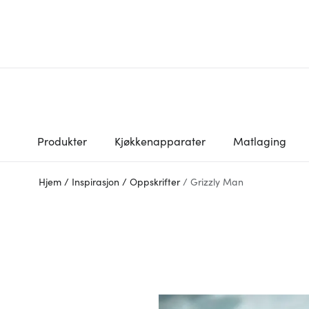
Produkter
Kjøkkenapparater
Matlaging
Hjem
/
Inspirasjon
/
Oppskrifter
/
Grizzly Man