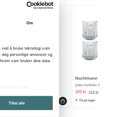
BRA DEAL
40%
Om
, ved å bruke teknologi som
lby deg personlige annonser og
r hvem som bruker dine data
Bosch
Nachtmann
6 stk
VitaStyle slowjuicer svart
Jules tumbler 30,5 cl 4 st
for flere meter
4399 kr
370 kr
529 kr
ykk)
På lager
Få på lager
elge hvordan de skal brukes.
Tillat alle
sler.