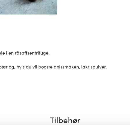
le i en råsaftsentrifuge.
nebær og, hvis du vil booste anissmaken, lakrispulver.
Tilbehør