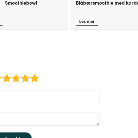
Smoothiebowl
Blåbærsmoothie med ka
Les mer
2 stars
3 stars
4 stars
5 stars
rm/label/author:
rm/label/text: