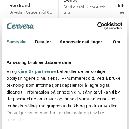
Rörstrand
Iittal
Studio skål 17 cm 4 stk
Swedish Grace skål 60
grå
Teema
cl 4 stk Snø
1100 kr
1539 kr
249 k
På lager
På lager
På l
Samtykke
Detaljer
Annonseinnstillinger
Om
Ansvarlig bruk av dataene dine
Flere oppskrifter på smoothie
Vi og
våre 27 partnerne
behandler de personlige
opplysningene dine, f.eks. IP-nummeret ditt, ved å bruke
teknologi som informasjonskapsler for å lagre og få
tilgang til informasjon på enheten din, sånn at vi kan tilby
deg personlige annonser og innhold samt annonse- og
innholdsmåling, målgruppestatistikk og produktutvikling.
Du velger hvem som bruker dine data og i hvilke
hensikter.