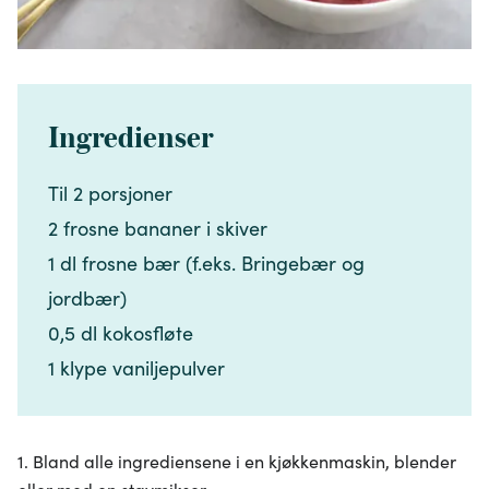
Ingredienser
Til 2 porsjoner​​​​‌ ‍ ​‍​‍‌‍ ‌ ​‍‌‍‍‌‌‍‌ ‌‍‍‌‌‍ ‍​‍​‍​ ‍‍​‍​‍‌ ​ ‌‍​‌‌‍ ‍‌‍‍‌‌ ‌​‌ ‍‌​‍ ‍‌‍‍‌‌‍ ​‍​‍​‍ ​​‍​‍‌‍‍​‌ ​‍‌‍‌‌‌‍‌‍​‍​‍​ ‍‍​‍​‍‌‍‍​‌ ‌​‌ ‌​‌ ​​‌ ​ ​ ‍‍​‍ ​‍ ‌‍​ ‌‍ ‌‌ ​ ​‍ ‍‌‍​ ‌‍‌‌‌ ​‍‌ ‌‍‌‍‌‌‌ ​‍‌‍​‌​‍ ‍‌ ​ ‌‍‌‌​‍ ‌ ​​‌ ​‍‌‍ ‌‍‌​‌ ‌‌‌‍​ ‌ ‌​‌‍‍‌‌‍ ‌‍ ‍​‍ ‌‍‍‌‌‍ ‍‌ ‌​‌‍‌‌‌‍ ‍‌ ‌​​‍ ‌‍‌‌‌‍‌​‌‍‍‌‌ ‌​​‍ ‌‍ ‌‌‍ ‌‍‌​‌‍‌‌​ ‌‌ ​​‌ ​‍‌‍‌‌‌ ​ ‌‍‌‌‌‍ ‍‌ ‌​‌‍​‌‌ ‌​‌‍‍‌‌‍ ‌‍ ‍​ ‍ ‌‍‍‌‌‍‌​​ ‌‌‍‍‌​ ​‌​ ‍​‌‍ ‍​‍ ‍​ ​ ‌‍​‍​ ​‍‌‍‌‍‌‍​ ​ ​‌​ ​​‌‍​‍​‍ ‌​ ‌‍‌‍​ ​ ​‍‌‍​ ​‍ ‌​ ‌​‌‍‌‌​ ‍​​ ‍‌​‍ ‌‌‍​‌‌‍​‌‌‍‌‌‌‍​ ​‍ ‌​ ​‍‌‍‌​‌‍​ ‌‍‌​‌‍‌​​ ​​​ ​​​ ‌​‌‍‌‍​ ‌​‌‍​‌‌‍‌​​‍ ‍‌‍ ‍‌‍ ​ ‍ ‌ ‌​‌ ‍‌‌ ​​‌‍‌‌​ ‌‌ ​​‌‍​‌‌‍‌ ‌‍‌‌​ ‍ ‌ ​​‌‍​‌‌ ‌​‌‍‍​​ ‌‌‍​‍‌‍ ​‌‍ ‌‍​ ‌‍‍ ‌ ​ ​‍‌‌​ ‌‌‌​​‍‌‌ ‌‍‍ ‌‍‌‌‌ ‍‌​‍‌‌​ ​ ‌​‌​​‍‌‌​ ​ ‌​‌​​‍‌‌​ ​‍​ ​‍​ ‌ ‌‍​‌‌‍‌‌‌‍​‌​ ‌‍​ ‍​‌‍​‍‌‍‌‍​‍ ‌​ ​‍​ ‌‌‌‍​‍‌‍​‍​‍ ‌​ ‌​​ ​‌​ ​‌‌‍​ ​‍ ‌​ ‍‌‌‍​‌‌‍​‍​ ‌‍​‍ ‌‌‍​‌​ ‌​​ ‍‌​ ‌‍​ ‌‌​ ‌​‌‍‌‌‌‍​‌​ ​ ‌‍‌‍‌‍​‌‌‍​‌​‍‌‌​ ​‍​ ​‍​‍‌‌​ ‌‌‌​‌​​‍ ‍‌‍​ ‌‍ ‌‍ ​‌ ‌‌‌‍ ‌‌‍ ‍‌ ​ ​‍‌‌​ ‌‌‌​​‍‌‌ ‌‍‍ ‌‍‌‌‌ ‍‌​‍‌‌​ ​ ‌​‌​​‍‌‌​ ​ ‌​‌​​‍‌‌​ ​‍​ ​‍​ ​‍‌‍​ ​ ‍​​ ‌‍​ ​​‌‍​‍​ ‌​​ ​‍‌‍‌‌​ ​​​ ‍‌​ ​​​‍‌‌​ ​‍​ ​‍​‍‌‌​ ‌‌‌​‌​​‍ ‍‌‍‍‌‌ ‌​‌‍‌‌‌‍ ‌‌ ​ ​‍‌‌​ ‌‌‌​​‍​ ​​​‍‌‌​ ‌‌‌​‌​​ ‌‍​‍‌‍​‌‌ ​ ‌‍‌‌‌‌‌‌‌ ​‍‌‍ ​​ ‌‌‍‍​‌ ‌​‌ ‌​‌ ​​‌ ​ ​‍‌‌​ ​ ‌​​‌​‍‌‌​ ​‍‌​‌‍​‍‌‌​ ​‍‌​‌‍‌‍​ ‌‍ ‌‌ ​ ​‍ ‍‌‍​ ‌‍‌‌‌ ​‍‌ ‌‍‌‍‌‌‌ ​‍‌‍​‌​‍ ‍‌ ​ ‌‍‌‌​‍‌‍‌‍‍‌‌‍‌​​ ‌‌‍‍‌​ ​‌​ ‍​‌‍ ‍​‍ ‍​ ​ ‌‍​‍​ ​‍‌‍‌‍‌‍​ ​ ​‌​ ​​‌‍​‍​‍ ‌​ ‌‍‌‍​ ​ ​‍‌‍​ ​‍ ‌​ ‌​‌‍‌‌​ ‍​​ ‍‌​‍ ‌‌‍​‌‌‍​‌‌‍‌‌‌‍​ ​‍ ‌​ ​‍‌‍‌​‌‍​ ‌‍‌​‌‍‌​​ ​​​ ​​​ ‌​‌‍‌‍​ ‌​‌‍​‌‌‍‌​​‍ ‍‌‍ ‍‌‍ ​‍‌‍‌ ‌​‌ ‍‌‌ ​​‌‍‌‌​ ‌‌ ​​‌‍​‌‌‍‌ ‌‍‌‌​‍‌‍‌ ​​‌‍​‌‌ ‌​‌‍‍​​ ‌‌‍​‍‌‍ ​‌‍ ‌‍​ ‌‍‍ ‌ ​ ​‍‌‌​ ‌‌‌​​‍‌‌ ‌‍‍ ‌‍‌‌‌ ‍‌​‍‌‌​ ​ ‌​‌​​‍‌‌​ ​ ‌​‌​​‍‌‌​ ​‍​ ​‍​ ‌ ‌‍​‌‌‍‌‌‌‍​‌​ ‌‍​ ‍​‌‍​‍‌‍‌‍​‍ ‌​ ​‍​ ‌‌‌‍​‍‌‍​‍​‍ ‌​ ‌​​ ​‌​ ​‌‌‍​ ​‍ ‌​ ‍‌‌‍​‌‌‍​‍​ ‌‍​‍ ‌‌‍​‌​ ‌​​ ‍‌​ ‌‍​ ‌‌​ ‌​‌‍‌‌‌‍​‌​ ​ ‌‍‌‍‌‍​‌‌‍​‌​‍‌‌​ ​‍​ ​‍​‍‌‌​ ‌‌‌​‌​​‍ ‍‌‍​ ‌‍ ‌‍ ​‌ ‌‌‌‍ ‌‌‍ ‍‌ ​ ​‍‌‌​ ‌‌‌​​‍‌‌ ‌‍‍ ‌‍‌‌‌ ‍‌​‍‌‌​ ​ ‌​‌​​‍‌‌​ ​ ‌​‌​​‍‌‌​ ​‍​ ​‍​ ​‍‌‍​ ​ ‍​​ ‌‍​ ​​‌‍​‍​ ‌​​ ​‍‌‍‌‌​ ​​​ ‍‌​ ​​​‍‌‌​ ​‍​ ​‍​‍‌‌​ ‌‌‌​‌​​‍ ‍‌‍‍‌‌ ‌​‌‍‌‌‌‍ ‌‌ ​ ​‍‌‌​ ‌‌‌​​‍​ ​​​‍‌‌​ ‌‌‌​‌​​‍‌‍‌ ‌ ‌‍ ‌ ​‍‌‍‍ ‌ ​ ‌ ​​‌‍​‌‌‍​ ‌‍‌‌​ ‌‌ ​​‌ ​‍‌‍ ‌‍‌​‌ ‌‌‌‍​ ‌ ‌​‌‍‍‌‌‍ ‌‍ ‍​‍‌‍‌ ​​‌‍‌‌‌ ​‍‌ ​ ‌ ​​‌‍‌‌‌‍​ ‌ ‌​‌‍‍‌‌ ‌‍‌‍‌‌​ ‌‌ ​​‌ ‌‌‌‍​‍‌‍ ​‌‍‍‌‌ ​ ‌‍‍​‌‍‌‌‌‍‌​​‍​‍‌ ‌
2 frosne bananer i skiver​​​​‌ ‍ ​‍​‍‌‍ ‌ ​‍‌‍‍‌‌‍‌ ‌‍‍‌‌‍ ‍​‍​‍​ ‍‍​‍​‍‌ ​ ‌‍​‌‌‍ ‍‌‍‍‌‌ ‌​‌ ‍‌​‍ ‍‌‍‍‌‌‍ ​‍​‍​‍ ​​‍​‍‌‍‍​‌ ​‍‌‍‌‌‌‍‌‍​‍​‍​ ‍‍​‍​‍‌‍‍​‌ ‌​‌ ‌​‌ ​​‌ ​ ​ ‍‍​‍ ​‍ ‌‍​ ‌‍ ‌‌ ​ ​‍ ‍‌‍​ ‌‍‌‌‌ ​‍‌ ‌‍‌‍‌‌‌ ​‍‌‍​‌​‍ ‍‌ ​ ‌‍‌‌​‍ ‌ ​​‌ ​‍‌‍ ‌‍‌​‌ ‌‌‌‍​ ‌ ‌​‌‍‍‌‌‍ ‌‍ ‍​‍ ‌‍‍‌‌‍ ‍‌ ‌​‌‍‌‌‌‍ ‍‌ ‌​​‍ ‌‍‌‌‌‍‌​‌‍‍‌‌ ‌​​‍ ‌‍ ‌‌‍ ‌‍‌​‌‍‌‌​ ‌‌ ​​‌ ​‍‌‍‌‌‌ ​ ‌‍‌‌‌‍ ‍‌ ‌​‌‍​‌‌ ‌​‌‍‍‌‌‍ ‌‍ ‍​ ‍ ‌‍‍‌‌‍‌​​ ‌‌‍‍‌​ ​‌​ ‍​‌‍ ‍​‍ ‍​ ​ ‌‍​‍​ ​‍‌‍‌‍‌‍​ ​ ​‌​ ​​‌‍​‍​‍ ‌​ ‌‍‌‍​ ​ ​‍‌‍​ ​‍ ‌​ ‌​‌‍‌‌​ ‍​​ ‍‌​‍ ‌‌‍​‌‌‍​‌‌‍‌‌‌‍​ ​‍ ‌​ ​‍‌‍‌​‌‍​ ‌‍‌​‌‍‌​​ ​​​ ​​​ ‌​‌‍‌‍​ ‌​‌‍​‌‌‍‌​​‍ ‍‌‍ ‍‌‍ ​ ‍ ‌ ‌​‌ ‍‌‌ ​​‌‍‌‌​ ‌‌ ​​‌‍​‌‌‍‌ ‌‍‌‌​ ‍ ‌ ​​‌‍​‌‌ ‌​‌‍‍​​ ‌‌‍​‍‌‍ ​‌‍ ‌‍​ ‌‍‍ ‌ ​ ​‍‌‌​ ‌‌‌​​‍‌‌ ‌‍‍ ‌‍‌‌‌ ‍‌​‍‌‌​ ​ ‌​‌​​‍‌‌​ ​ ‌​‌​​‍‌‌​ ​‍​ ​‍​ ‌ ‌‍​‌‌‍‌‌‌‍​‌​ ‌‍​ ‍​‌‍​‍‌‍‌‍​‍ ‌​ ​‍​ ‌‌‌‍​‍‌‍​‍​‍ ‌​ ‌​​ ​‌​ ​‌‌‍​ ​‍ ‌​ ‍‌‌‍​‌‌‍​‍​ ‌‍​‍ ‌‌‍​‌​ ‌​​ ‍‌​ ‌‍​ ‌‌​ ‌​‌‍‌‌‌‍​‌​ ​ ‌‍‌‍‌‍​‌‌‍​‌​‍‌‌​ ​‍​ ​‍​‍‌‌​ ‌‌‌​‌​​‍ ‍‌‍​ ‌‍ ‌‍ ​‌ ‌‌‌‍ ‌‌‍ ‍‌ ​ ​‍‌‌​ ‌‌‌​​‍‌‌ ‌‍‍ ‌‍‌‌‌ ‍‌​‍‌‌​ ​ ‌​‌​​‍‌‌​ ​ ‌​‌​​‍‌‌​ ​‍​ ​‍​ ​‍‌‍​ ​ ‍​​ ‌‍​ ​​‌‍​‍​ ‌​​ ​‍‌‍‌‌​ ​​​ ‍‌​ ​​​‍‌‌​ ​‍​ ​‍​‍‌‌​ ‌‌‌​‌​​‍ ‍‌‍‍‌‌ ‌​‌‍‌‌‌‍ ‌‌ ​ ​‍‌‌​ ‌‌‌​​‍​ ​‌​‍‌‌​ ‌‌‌​‌​​ ‌‍​‍‌‍​‌‌ ​ ‌‍‌‌‌‌‌‌‌ ​‍‌‍ ​​ ‌‌‍‍​‌ ‌​‌ ‌​‌ ​​‌ ​ ​‍‌‌​ ​ ‌​​‌​‍‌‌​ ​‍‌​‌‍​‍‌‌​ ​‍‌​‌‍‌‍​ ‌‍ ‌‌ ​ ​‍ ‍‌‍​ ‌‍‌‌‌ ​‍‌ ‌‍‌‍‌‌‌ ​‍‌‍​‌​‍ ‍‌ ​ ‌‍‌‌​‍‌‍‌‍‍‌‌‍‌​​ ‌‌‍‍‌​ ​‌​ ‍​‌‍ ‍​‍ ‍​ ​ ‌‍​‍​ ​‍‌‍‌‍‌‍​ ​ ​‌​ ​​‌‍​‍​‍ ‌​ ‌‍‌‍​ ​ ​‍‌‍​ ​‍ ‌​ ‌​‌‍‌‌​ ‍​​ ‍‌​‍ ‌‌‍​‌‌‍​‌‌‍‌‌‌‍​ ​‍ ‌​ ​‍‌‍‌​‌‍​ ‌‍‌​‌‍‌​​ ​​​ ​​​ ‌​‌‍‌‍​ ‌​‌‍​‌‌‍‌​​‍ ‍‌‍ ‍‌‍ ​‍‌‍‌ ‌​‌ ‍‌‌ ​​‌‍‌‌​ ‌‌ ​​‌‍​‌‌‍‌ ‌‍‌‌​‍‌‍‌ ​​‌‍​‌‌ ‌​‌‍‍​​ ‌‌‍​‍‌‍ ​‌‍ ‌‍​ ‌‍‍ ‌ ​ ​‍‌‌​ ‌‌‌​​‍‌‌ ‌‍‍ ‌‍‌‌‌ ‍‌​‍‌‌​ ​ ‌​‌​​‍‌‌​ ​ ‌​‌​​‍‌‌​ ​‍​ ​‍​ ‌ ‌‍​‌‌‍‌‌‌‍​‌​ ‌‍​ ‍​‌‍​‍‌‍‌‍​‍ ‌​ ​‍​ ‌‌‌‍​‍‌‍​‍​‍ ‌​ ‌​​ ​‌​ ​‌‌‍​ ​‍ ‌​ ‍‌‌‍​‌‌‍​‍​ ‌‍​‍ ‌‌‍​‌​ ‌​​ ‍‌​ ‌‍​ ‌‌​ ‌​‌‍‌‌‌‍​‌​ ​ ‌‍‌‍‌‍​‌‌‍​‌​‍‌‌​ ​‍​ ​‍​‍‌‌​ ‌‌‌​‌​​‍ ‍‌‍​ ‌‍ ‌‍ ​‌ ‌‌‌‍ ‌‌‍ ‍‌ ​ ​‍‌‌​ ‌‌‌​​‍‌‌ ‌‍‍ ‌‍‌‌‌ ‍‌​‍‌‌​ ​ ‌​‌​​‍‌‌​ ​ ‌​‌​​‍‌‌​ ​‍​ ​‍​ ​‍‌‍​ ​ ‍​​ ‌‍​ ​​‌‍​‍​ ‌​​ ​‍‌‍‌‌​ ​​​ ‍‌​ ​​​‍‌‌​ ​‍​ ​‍​‍‌‌​ ‌‌‌​‌​​‍ ‍‌‍‍‌‌ ‌​‌‍‌‌‌‍ ‌‌ ​ ​‍‌‌​ ‌‌‌​​‍​ ​‌​‍‌‌​ ‌‌‌​‌​​‍‌‍‌ ‌ ‌‍ ‌ ​‍‌‍‍ ‌ ​ ‌ ​​‌‍​‌‌‍​ ‌‍‌‌​ ‌‌ ​​‌ ​‍‌‍ ‌‍‌​‌ ‌‌‌‍​ ‌ ‌​‌‍‍‌‌‍ ‌‍ ‍​‍‌‍‌ ​​‌‍‌‌‌ ​‍‌ ​ ‌ ​​‌‍‌‌‌‍​ ‌ ‌​‌‍‍‌‌ ‌‍‌‍‌‌​ ‌‌ ​​‌ ‌‌‌‍​‍‌‍ ​‌‍‍‌‌ ​ ‌‍‍​‌‍‌‌‌‍‌​​‍​‍‌ ‌
1 dl frosne bær (f.eks. Bringebær og
jordbær)​​​​‌ ‍ ​‍​‍‌‍ ‌ ​‍‌‍‍‌‌‍‌ ‌‍‍‌‌‍ ‍​‍​‍​ ‍‍​‍​‍‌ ​ ‌‍​‌‌‍ ‍‌‍‍‌‌ ‌​‌ ‍‌​‍ ‍‌‍‍‌‌‍ ​‍​‍​‍ ​​‍​‍‌‍‍​‌ ​‍‌‍‌‌‌‍‌‍​‍​‍​ ‍‍​‍​‍‌‍‍​‌ ‌​‌ ‌​‌ ​​‌ ​ ​ ‍‍​‍ ​‍ ‌‍​ ‌‍ ‌‌ ​ ​‍ ‍‌‍​ ‌‍‌‌‌ ​‍‌ ‌‍‌‍‌‌‌ ​‍‌‍​‌​‍ ‍‌ ​ ‌‍‌‌​‍ ‌ ​​‌ ​‍‌‍ ‌‍‌​‌ ‌‌‌‍​ ‌ ‌​‌‍‍‌‌‍ ‌‍ ‍​‍ ‌‍‍‌‌‍ ‍‌ ‌​‌‍‌‌‌‍ ‍‌ ‌​​‍ ‌‍‌‌‌‍‌​‌‍‍‌‌ ‌​​‍ ‌‍ ‌‌‍ ‌‍‌​‌‍‌‌​ ‌‌ ​​‌ ​‍‌‍‌‌‌ ​ ‌‍‌‌‌‍ ‍‌ ‌​‌‍​‌‌ ‌​‌‍‍‌‌‍ ‌‍ ‍​ ‍ ‌‍‍‌‌‍‌​​ ‌‌‍‍‌​ ​‌​ ‍​‌‍ ‍​‍ ‍​ ​ ‌‍​‍​ ​‍‌‍‌‍‌‍​ ​ ​‌​ ​​‌‍​‍​‍ ‌​ ‌‍‌‍​ ​ ​‍‌‍​ ​‍ ‌​ ‌​‌‍‌‌​ ‍​​ ‍‌​‍ ‌‌‍​‌‌‍​‌‌‍‌‌‌‍​ ​‍ ‌​ ​‍‌‍‌​‌‍​ ‌‍‌​‌‍‌​​ ​​​ ​​​ ‌​‌‍‌‍​ ‌​‌‍​‌‌‍‌​​‍ ‍‌‍ ‍‌‍ ​ ‍ ‌ ‌​‌ ‍‌‌ ​​‌‍‌‌​ ‌‌ ​​‌‍​‌‌‍‌ ‌‍‌‌​ ‍ ‌ ​​‌‍​‌‌ ‌​‌‍‍​​ ‌‌‍​‍‌‍ ​‌‍ ‌‍​ ‌‍‍ ‌ ​ ​‍‌‌​ ‌‌‌​​‍‌‌ ‌‍‍ ‌‍‌‌‌ ‍‌​‍‌‌​ ​ ‌​‌​​‍‌‌​ ​ ‌​‌​​‍‌‌​ ​‍​ ​‍​ ‌ ‌‍​‌‌‍‌‌‌‍​‌​ ‌‍​ ‍​‌‍​‍‌‍‌‍​‍ ‌​ ​‍​ ‌‌‌‍​‍‌‍​‍​‍ ‌​ ‌​​ ​‌​ ​‌‌‍​ ​‍ ‌​ ‍‌‌‍​‌‌‍​‍​ ‌‍​‍ ‌‌‍​‌​ ‌​​ ‍‌​ ‌‍​ ‌‌​ ‌​‌‍‌‌‌‍​‌​ ​ ‌‍‌‍‌‍​‌‌‍​‌​‍‌‌​ ​‍​ ​‍​‍‌‌​ ‌‌‌​‌​​‍ ‍‌‍​ ‌‍ ‌‍ ​‌ ‌‌‌‍ ‌‌‍ ‍‌ ​ ​‍‌‌​ ‌‌‌​​‍‌‌ ‌‍‍ ‌‍‌‌‌ ‍‌​‍‌‌​ ​ ‌​‌​​‍‌‌​ ​ ‌​‌​​‍‌‌​ ​‍​ ​‍​ ​‍‌‍​ ​ ‍​​ ‌‍​ ​​‌‍​‍​ ‌​​ ​‍‌‍‌‌​ ​​​ ‍‌​ ​​​‍‌‌​ ​‍​ ​‍​‍‌‌​ ‌‌‌​‌​​‍ ‍‌‍‍‌‌ ‌​‌‍‌‌‌‍ ‌‌ ​ ​‍‌‌​ ‌‌‌​​‍​ ​‍​‍‌‌​ ‌‌‌​‌​​ ‌‍​‍‌‍​‌‌ ​ ‌‍‌‌‌‌‌‌‌ ​‍‌‍ ​​ ‌‌‍‍​‌ ‌​‌ ‌​‌ ​​‌ ​ ​‍‌‌​ ​ ‌​​‌​‍‌‌​ ​‍‌​‌‍​‍‌‌​ ​‍‌​‌‍‌‍​ ‌‍ ‌‌ ​ ​‍ ‍‌‍​ ‌‍‌‌‌ ​‍‌ ‌‍‌‍‌‌‌ ​‍‌‍​‌​‍ ‍‌ ​ ‌‍‌‌​‍‌‍‌‍‍‌‌‍‌​​ ‌‌‍‍‌​ ​‌​ ‍​‌‍ ‍​‍ ‍​ ​ ‌‍​‍​ ​‍‌‍‌‍‌‍​ ​ ​‌​ ​​‌‍​‍​‍ ‌​ ‌‍‌‍​ ​ ​‍‌‍​ ​‍ ‌​ ‌​‌‍‌‌​ ‍​​ ‍‌​‍ ‌‌‍​‌‌‍​‌‌‍‌‌‌‍​ ​‍ ‌​ ​‍‌‍‌​‌‍​ ‌‍‌​‌‍‌​​ ​​​ ​​​ ‌​‌‍‌‍​ ‌​‌‍​‌‌‍‌​​‍ ‍‌‍ ‍‌‍ ​‍‌‍‌ ‌​‌ ‍‌‌ ​​‌‍‌‌​ ‌‌ ​​‌‍​‌‌‍‌ ‌‍‌‌​‍‌‍‌ ​​‌‍​‌‌ ‌​‌‍‍​​ ‌‌‍​‍‌‍ ​‌‍ ‌‍​ ‌‍‍ ‌ ​ ​‍‌‌​ ‌‌‌​​‍‌‌ ‌‍‍ ‌‍‌‌‌ ‍‌​‍‌‌​ ​ ‌​‌​​‍‌‌​ ​ ‌​‌​​‍‌‌​ ​‍​ ​‍​ ‌ ‌‍​‌‌‍‌‌‌‍​‌​ ‌‍​ ‍​‌‍​‍‌‍‌‍​‍ ‌​ ​‍​ ‌‌‌‍​‍‌‍​‍​‍ ‌​ ‌​​ ​‌​ ​‌‌‍​ ​‍ ‌​ ‍‌‌‍​‌‌‍​‍​ ‌‍​‍ ‌‌‍​‌​ ‌​​ ‍‌​ ‌‍​ ‌‌​ ‌​‌‍‌‌‌‍​‌​ ​ ‌‍‌‍‌‍​‌‌‍​‌​‍‌‌​ ​‍​ ​‍​‍‌‌​ ‌‌‌​‌​​‍ ‍‌‍​ ‌‍ ‌‍ ​‌ ‌‌‌‍ ‌‌‍ ‍‌ ​ ​‍‌‌​ ‌‌‌​​‍‌‌ ‌‍‍ ‌‍‌‌‌ ‍‌​‍‌‌​ ​ ‌​‌​​‍‌‌​ ​ ‌​‌​​‍‌‌​ ​‍​ ​‍​ ​‍‌‍​ ​ ‍​​ ‌‍​ ​​‌‍​‍​ ‌​​ ​‍‌‍‌‌​ ​​​ ‍‌​ ​​​‍‌‌​ ​‍​ ​‍​‍‌‌​ ‌‌‌​‌​​‍ ‍‌‍‍‌‌ ‌​‌‍‌‌‌‍ ‌‌ ​ ​‍‌‌​ ‌‌‌​​‍​ ​‍​‍‌‌​ ‌‌‌​‌​​‍‌‍‌ ‌ ‌‍ ‌ ​‍‌‍‍ ‌ ​ ‌ ​​‌‍​‌‌‍​ ‌‍‌‌​ ‌‌ ​​‌ ​‍‌‍ ‌‍‌​‌ ‌‌‌‍​ ‌ ‌​‌‍‍‌‌‍ ‌‍ ‍​‍‌‍‌ ​​‌‍‌‌‌ ​‍‌ ​ ‌ ​​‌‍‌‌‌‍​ ‌ ‌​‌‍‍‌‌ ‌‍‌‍‌‌​ ‌‌ ​​‌ ‌‌‌‍​‍‌‍ ​‌‍‍‌‌ ​ ‌‍‍​‌‍‌‌‌‍‌​​‍​‍‌ ‌
0,5 dl kokosfløte​​​​‌ ‍ ​‍​‍‌‍ ‌ ​‍‌‍‍‌‌‍‌ ‌‍‍‌‌‍ ‍​‍​‍​ ‍‍​‍​‍‌ ​ ‌‍​‌‌‍ ‍‌‍‍‌‌ ‌​‌ ‍‌​‍ ‍‌‍‍‌‌‍ ​‍​‍​‍ ​​‍​‍‌‍‍​‌ ​‍‌‍‌‌‌‍‌‍​‍​‍​ ‍‍​‍​‍‌‍‍​‌ ‌​‌ ‌​‌ ​​‌ ​ ​ ‍‍​‍ ​‍ ‌‍​ ‌‍ ‌‌ ​ ​‍ ‍‌‍​ ‌‍‌‌‌ ​‍‌ ‌‍‌‍‌‌‌ ​‍‌‍​‌​‍ ‍‌ ​ ‌‍‌‌​‍ ‌ ​​‌ ​‍‌‍ ‌‍‌​‌ ‌‌‌‍​ ‌ ‌​‌‍‍‌‌‍ ‌‍ ‍​‍ ‌‍‍‌‌‍ ‍‌ ‌​‌‍‌‌‌‍ ‍‌ ‌​​‍ ‌‍‌‌‌‍‌​‌‍‍‌‌ ‌​​‍ ‌‍ ‌‌‍ ‌‍‌​‌‍‌‌​ ‌‌ ​​‌ ​‍‌‍‌‌‌ ​ ‌‍‌‌‌‍ ‍‌ ‌​‌‍​‌‌ ‌​‌‍‍‌‌‍ ‌‍ ‍​ ‍ ‌‍‍‌‌‍‌​​ ‌‌‍‍‌​ ​‌​ ‍​‌‍ ‍​‍ ‍​ ​ ‌‍​‍​ ​‍‌‍‌‍‌‍​ ​ ​‌​ ​​‌‍​‍​‍ ‌​ ‌‍‌‍​ ​ ​‍‌‍​ ​‍ ‌​ ‌​‌‍‌‌​ ‍​​ ‍‌​‍ ‌‌‍​‌‌‍​‌‌‍‌‌‌‍​ ​‍ ‌​ ​‍‌‍‌​‌‍​ ‌‍‌​‌‍‌​​ ​​​ ​​​ ‌​‌‍‌‍​ ‌​‌‍​‌‌‍‌​​‍ ‍‌‍ ‍‌‍ ​ ‍ ‌ ‌​‌ ‍‌‌ ​​‌‍‌‌​ ‌‌ ​​‌‍​‌‌‍‌ ‌‍‌‌​ ‍ ‌ ​​‌‍​‌‌ ‌​‌‍‍​​ ‌‌‍​‍‌‍ ​‌‍ ‌‍​ ‌‍‍ ‌ ​ ​‍‌‌​ ‌‌‌​​‍‌‌ ‌‍‍ ‌‍‌‌‌ ‍‌​‍‌‌​ ​ ‌​‌​​‍‌‌​ ​ ‌​‌​​‍‌‌​ ​‍​ ​‍​ ‌ ‌‍​‌‌‍‌‌‌‍​‌​ ‌‍​ ‍​‌‍​‍‌‍‌‍​‍ ‌​ ​‍​ ‌‌‌‍​‍‌‍​‍​‍ ‌​ ‌​​ ​‌​ ​‌‌‍​ ​‍ ‌​ ‍‌‌‍​‌‌‍​‍​ ‌‍​‍ ‌‌‍​‌​ ‌​​ ‍‌​ ‌‍​ ‌‌​ ‌​‌‍‌‌‌‍​‌​ ​ ‌‍‌‍‌‍​‌‌‍​‌​‍‌‌​ ​‍​ ​‍​‍‌‌​ ‌‌‌​‌​​‍ ‍‌‍​ ‌‍ ‌‍ ​‌ ‌‌‌‍ ‌‌‍ ‍‌ ​ ​‍‌‌​ ‌‌‌​​‍‌‌ ‌‍‍ ‌‍‌‌‌ ‍‌​‍‌‌​ ​ ‌​‌​​‍‌‌​ ​ ‌​‌​​‍‌‌​ ​‍​ ​‍​ ​‍‌‍​ ​ ‍​​ ‌‍​ ​​‌‍​‍​ ‌​​ ​‍‌‍‌‌​ ​​​ ‍‌​ ​​​‍‌‌​ ​‍​ ​‍​‍‌‌​ ‌‌‌​‌​​‍ ‍‌‍‍‌‌ ‌​‌‍‌‌‌‍ ‌‌ ​ ​‍‌‌​ ‌‌‌​​‍​ ​ ​‍‌‌​ ‌‌‌​‌​​ ‌‍​‍‌‍​‌‌ ​ ‌‍‌‌‌‌‌‌‌ ​‍‌‍ ​​ ‌‌‍‍​‌ ‌​‌ ‌​‌ ​​‌ ​ ​‍‌‌​ ​ ‌​​‌​‍‌‌​ ​‍‌​‌‍​‍‌‌​ ​‍‌​‌‍‌‍​ ‌‍ ‌‌ ​ ​‍ ‍‌‍​ ‌‍‌‌‌ ​‍‌ ‌‍‌‍‌‌‌ ​‍‌‍​‌​‍ ‍‌ ​ ‌‍‌‌​‍‌‍‌‍‍‌‌‍‌​​ ‌‌‍‍‌​ ​‌​ ‍​‌‍ ‍​‍ ‍​ ​ ‌‍​‍​ ​‍‌‍‌‍‌‍​ ​ ​‌​ ​​‌‍​‍​‍ ‌​ ‌‍‌‍​ ​ ​‍‌‍​ ​‍ ‌​ ‌​‌‍‌‌​ ‍​​ ‍‌​‍ ‌‌‍​‌‌‍​‌‌‍‌‌‌‍​ ​‍ ‌​ ​‍‌‍‌​‌‍​ ‌‍‌​‌‍‌​​ ​​​ ​​​ ‌​‌‍‌‍​ ‌​‌‍​‌‌‍‌​​‍ ‍‌‍ ‍‌‍ ​‍‌‍‌ ‌​‌ ‍‌‌ ​​‌‍‌‌​ ‌‌ ​​‌‍​‌‌‍‌ ‌‍‌‌​‍‌‍‌ ​​‌‍​‌‌ ‌​‌‍‍​​ ‌‌‍​‍‌‍ ​‌‍ ‌‍​ ‌‍‍ ‌ ​ ​‍‌‌​ ‌‌‌​​‍‌‌ ‌‍‍ ‌‍‌‌‌ ‍‌​‍‌‌​ ​ ‌​‌​​‍‌‌​ ​ ‌​‌​​‍‌‌​ ​‍​ ​‍​ ‌ ‌‍​‌‌‍‌‌‌‍​‌​ ‌‍​ ‍​‌‍​‍‌‍‌‍​‍ ‌​ ​‍​ ‌‌‌‍​‍‌‍​‍​‍ ‌​ ‌​​ ​‌​ ​‌‌‍​ ​‍ ‌​ ‍‌‌‍​‌‌‍​‍​ ‌‍​‍ ‌‌‍​‌​ ‌​​ ‍‌​ ‌‍​ ‌‌​ ‌​‌‍‌‌‌‍​‌​ ​ ‌‍‌‍‌‍​‌‌‍​‌​‍‌‌​ ​‍​ ​‍​‍‌‌​ ‌‌‌​‌​​‍ ‍‌‍​ ‌‍ ‌‍ ​‌ ‌‌‌‍ ‌‌‍ ‍‌ ​ ​‍‌‌​ ‌‌‌​​‍‌‌ ‌‍‍ ‌‍‌‌‌ ‍‌​‍‌‌​ ​ ‌​‌​​‍‌‌​ ​ ‌​‌​​‍‌‌​ ​‍​ ​‍​ ​‍‌‍​ ​ ‍​​ ‌‍​ ​​‌‍​‍​ ‌​​ ​‍‌‍‌‌​ ​​​ ‍‌​ ​​​‍‌‌​ ​‍​ ​‍​‍‌‌​ ‌‌‌​‌​​‍ ‍‌‍‍‌‌ ‌​‌‍‌‌‌‍ ‌‌ ​ ​‍‌‌​ ‌‌‌​​‍​ ​ ​‍‌‌​ ‌‌‌​‌​​‍‌‍‌ ‌ ‌‍ ‌ ​‍‌‍‍ ‌ ​ ‌ ​​‌‍​‌‌‍​ ‌‍‌‌​ ‌‌ ​​‌ ​‍‌‍ ‌‍‌​‌ ‌‌‌‍​ ‌ ‌​‌‍‍‌‌‍ ‌‍ ‍​‍‌‍‌ ​​‌‍‌‌‌ ​‍‌ ​ ‌ ​​‌‍‌‌‌‍​ ‌ ‌​‌‍‍‌‌ ‌‍‌‍‌‌​ ‌‌ ​​‌ ‌‌‌‍​‍‌‍ ​‌‍‍‌‌ ​ ‌‍‍​‌‍‌‌‌‍‌​​‍​‍‌ ‌
1 klype vaniljepulver​​​​‌ ‍ ​‍​‍‌‍ ‌ ​‍‌‍‍‌‌‍‌ ‌‍‍‌‌‍ ‍​‍​‍​ ‍‍​‍​‍‌ ​ ‌‍​‌‌‍ ‍‌‍‍‌‌ ‌​‌ ‍‌​‍ ‍‌‍‍‌‌‍ ​‍​‍​‍ ​​‍​‍‌‍‍​‌ ​‍‌‍‌‌‌‍‌‍​‍​‍​ ‍‍​‍​‍‌‍‍​‌ ‌​‌ ‌​‌ ​​‌ ​ ​ ‍‍​‍ ​‍ ‌‍​ ‌‍ ‌‌ ​ ​‍ ‍‌‍​ ‌‍‌‌‌ ​‍‌ ‌‍‌‍‌‌‌ ​‍‌‍​‌​‍ ‍‌ ​ ‌‍‌‌​‍ ‌ ​​‌ ​‍‌‍ ‌‍‌​‌ ‌‌‌‍​ ‌ ‌​‌‍‍‌‌‍ ‌‍ ‍​‍ ‌‍‍‌‌‍ ‍‌ ‌​‌‍‌‌‌‍ ‍‌ ‌​​‍ ‌‍‌‌‌‍‌​‌‍‍‌‌ ‌​​‍ ‌‍ ‌‌‍ ‌‍‌​‌‍‌‌​ ‌‌ ​​‌ ​‍‌‍‌‌‌ ​ ‌‍‌‌‌‍ ‍‌ ‌​‌‍​‌‌ ‌​‌‍‍‌‌‍ ‌‍ ‍​ ‍ ‌‍‍‌‌‍‌​​ ‌‌‍‍‌​ ​‌​ ‍​‌‍ ‍​‍ ‍​ ​ ‌‍​‍​ ​‍‌‍‌‍‌‍​ ​ ​‌​ ​​‌‍​‍​‍ ‌​ ‌‍‌‍​ ​ ​‍‌‍​ ​‍ ‌​ ‌​‌‍‌‌​ ‍​​ ‍‌​‍ ‌‌‍​‌‌‍​‌‌‍‌‌‌‍​ ​‍ ‌​ ​‍‌‍‌​‌‍​ ‌‍‌​‌‍‌​​ ​​​ ​​​ ‌​‌‍‌‍​ ‌​‌‍​‌‌‍‌​​‍ ‍‌‍ ‍‌‍ ​ ‍ ‌ ‌​‌ ‍‌‌ ​​‌‍‌‌​ ‌‌ ​​‌‍​‌‌‍‌ ‌‍‌‌​ ‍ ‌ ​​‌‍​‌‌ ‌​‌‍‍​​ ‌‌‍​‍‌‍ ​‌‍ ‌‍​ ‌‍‍ ‌ ​ ​‍‌‌​ ‌‌‌​​‍‌‌ ‌‍‍ ‌‍‌‌‌ ‍‌​‍‌‌​ ​ ‌​‌​​‍‌‌​ ​ ‌​‌​​‍‌‌​ ​‍​ ​‍​ ‌ ‌‍​‌‌‍‌‌‌‍​‌​ ‌‍​ ‍​‌‍​‍‌‍‌‍​‍ ‌​ ​‍​ ‌‌‌‍​‍‌‍​‍​‍ ‌​ ‌​​ ​‌​ ​‌‌‍​ ​‍ ‌​ ‍‌‌‍​‌‌‍​‍​ ‌‍​‍ ‌‌‍​‌​ ‌​​ ‍‌​ ‌‍​ ‌‌​ ‌​‌‍‌‌‌‍​‌​ ​ ‌‍‌‍‌‍​‌‌‍​‌​‍‌‌​ ​‍​ ​‍​‍‌‌​ ‌‌‌​‌​​‍ ‍‌‍​ ‌‍ ‌‍ ​‌ ‌‌‌‍ ‌‌‍ ‍‌ ​ ​‍‌‌​ ‌‌‌​​‍‌‌ ‌‍‍ ‌‍‌‌‌ ‍‌​‍‌‌​ ​ ‌​‌​​‍‌‌​ ​ ‌​‌​​‍‌‌​ ​‍​ ​‍​ ​‍‌‍​ ​ ‍​​ ‌‍​ ​​‌‍​‍​ ‌​​ ​‍‌‍‌‌​ ​​​ ‍‌​ ​​​‍‌‌​ ​‍​ ​‍​‍‌‌​ ‌‌‌​‌​​‍ ‍‌‍‍‌‌ ‌​‌‍‌‌‌‍ ‌‌ ​ ​‍‌‌​ ‌‌‌​​‍​ ‌​​‍‌‌​ ‌‌‌​‌​​ ‌‍​‍‌‍​‌‌ ​ ‌‍‌‌‌‌‌‌‌ ​‍‌‍ ​​ ‌‌‍‍​‌ ‌​‌ ‌​‌ ​​‌ ​ ​‍‌‌​ ​ ‌​​‌​‍‌‌​ ​‍‌​‌‍​‍‌‌​ ​‍‌​‌‍‌‍​ ‌‍ ‌‌ ​ ​‍ ‍‌‍​ ‌‍‌‌‌ ​‍‌ ‌‍‌‍‌‌‌ ​‍‌‍​‌​‍ ‍‌ ​ ‌‍‌‌​‍‌‍‌‍‍‌‌‍‌​​ ‌‌‍‍‌​ ​‌​ ‍​‌‍ ‍​‍ ‍​ ​ ‌‍​‍​ ​‍‌‍‌‍‌‍​ ​ ​‌​ ​​‌‍​‍​‍ ‌​ ‌‍‌‍​ ​ ​‍‌‍​ ​‍ ‌​ ‌​‌‍‌‌​ ‍​​ ‍‌​‍ ‌‌‍​‌‌‍​‌‌‍‌‌‌‍​ ​‍ ‌​ ​‍‌‍‌​‌‍​ ‌‍‌​‌‍‌​​ ​​​ ​​​ ‌​‌‍‌‍​ ‌​‌‍​‌‌‍‌​​‍ ‍‌‍ ‍‌‍ ​‍‌‍‌ ‌​‌ ‍‌‌ ​​‌‍‌‌​ ‌‌ ​​‌‍​‌‌‍‌ ‌‍‌‌​‍‌‍‌ ​​‌‍​‌‌ ‌​‌‍‍​​ ‌‌‍​‍‌‍ ​‌‍ ‌‍​ ‌‍‍ ‌ ​ ​‍‌‌​ ‌‌‌​​‍‌‌ ‌‍‍ ‌‍‌‌‌ ‍‌​‍‌‌​ ​ ‌​‌​​‍‌‌​ ​ ‌​‌​​‍‌‌​ ​‍​ ​‍​ ‌ ‌‍​‌‌‍‌‌‌‍​‌​ ‌‍​ ‍​‌‍​‍‌‍‌‍​‍ ‌​ ​‍​ ‌‌‌‍​‍‌‍​‍​‍ ‌​ ‌​​ ​‌​ ​‌‌‍​ ​‍ ‌​ ‍‌‌‍​‌‌‍​‍​ ‌‍​‍ ‌‌‍​‌​ ‌​​ ‍‌​ ‌‍​ ‌‌​ ‌​‌‍‌‌‌‍​‌​ ​ ‌‍‌‍‌‍​‌‌‍​‌​‍‌‌​ ​‍​ ​‍​‍‌‌​ ‌‌‌​‌​​‍ ‍‌‍​ ‌‍ ‌‍ ​‌ ‌‌‌‍ ‌‌‍ ‍‌ ​ ​‍‌‌​ ‌‌‌​​‍‌‌ ‌‍‍ ‌‍‌‌‌ ‍‌​‍‌‌​ ​ ‌​‌​​‍‌‌​ ​ ‌​‌​​‍‌‌​ ​‍​ ​‍​ ​‍‌‍​ ​ ‍​​ ‌‍​ ​​‌‍​‍​ ‌​​ ​‍‌‍‌‌​ ​​​ ‍‌​ ​​​‍‌‌​ ​‍​ ​‍​‍‌‌​ ‌‌‌​‌​​‍ ‍‌‍‍‌‌ ‌​‌‍‌‌‌‍ ‌‌ ​ ​‍‌‌​ ‌‌‌​​‍​ ‌​​‍‌‌​ ‌‌‌​‌​​‍‌‍‌ ‌ ‌‍ ‌ ​‍‌‍‍ ‌ ​ ‌ ​​‌‍​‌‌‍​ ‌‍‌‌​ ‌‌ ​​‌ ​‍‌‍ ‌‍‌​‌ ‌‌‌‍​ ‌ ‌​‌‍‍‌‌‍ ‌‍ ‍​‍‌‍‌ ​​‌‍‌‌‌ ​‍‌ ​ ‌ ​​‌‍‌‌‌‍​ ‌ ‌​‌‍‍‌‌ ‌‍‌‍‌‌​ ‌‌ ​​‌ ‌‌‌‍​‍‌‍ ​‌‍‍‌‌ ​ ‌‍‍​‌‍‌‌‌‍‌​​‍​‍‌ ‌
1. Bland alle ingrediensene i en kjøkkenmaskin, blender