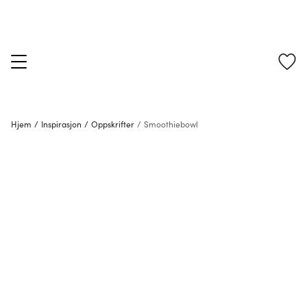
Hjem
/
Inspirasjon
/
Oppskrifter
/
Smoothiebowl