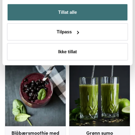
Hvis du gir oss lov, vil vi også gjerne:
Tillat alle
Innhente informasjon om den geografiske
beliggenheten din, som kan være nøyaktig innenfor
flere meter
Frisk og fruktfri grønn
Tyttebærsmoothie
Tilpass
smoothie
Identifisere enheten din ved å aktivt skanne den for
bestemte karakteristikker (fingeravtrykk)
Les mer
Les mer
Under
mer info
kan du lese om hvordan dine personlige
Ikke tillat
data behandles og hvordan du kan velge hvordan de skal
brukes. Du kan hele tiden endre eller trekke tilbake ditt
samtykke fra erklæringen om informasjonskapsler.
Vi bruker informasjonskapsler for å gi innhold og
annonser et personlig preg, for å levere sosiale
mediefunksjoner og for å analysere trafikken vår. Vi deler
dessuten informasjon om hvordan du bruker nettstedet
vårt, med partnerne våre innen sosiale medier,
annonsering og analysearbeid, som kan kombinere den
med annen informasjon du har gjort tilgjengelig for dem,
Blåbærsmoothie med
Grønn sumo