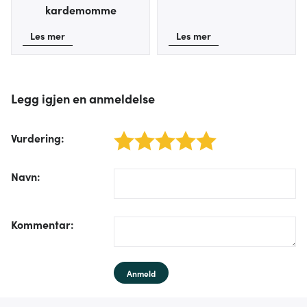
eller som de har samlet inn gjennom din bruk av
kardemomme
tjenestene deres.
Les mer
Les mer
Legg igjen en anmeldelse
Vurdering
:
1 star
2 stars
3 stars
4 stars
5 stars
/form/label/author:
Navn
:
/form/label/text:
Kommentar
:
Anmeld