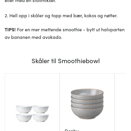
eller med en stavmikser.
2. Hell opp i skåler og topp med bær, kokos og nøtter.
TIPS!
For en mer mettende smoothie - bytt ut halvparten
av bananen med avokado.
Skåler til Smoothiebowl
Denby