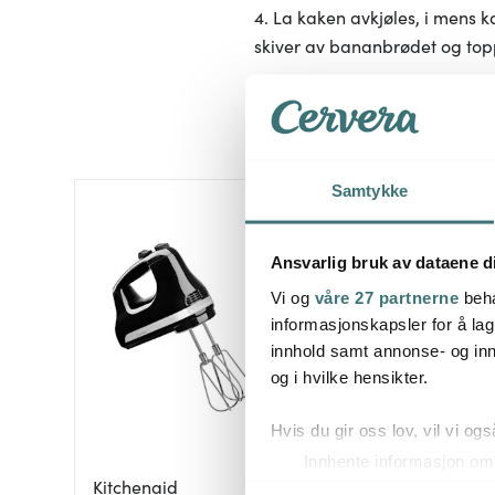
4. La kaken avkjøles, i mens
skiver av bananbrødet og to
Samtykke
Ansvarlig bruk av dataene d
Vi og
våre 27 partnerne
beha
informasjonskapsler for å lag
innhold samt annonse- og inn
og i hvilke hensikter.
Hvis du gir oss lov, vil vi ogs
Innhente informasjon om 
Kitchenaid
Identifisere enheten din 