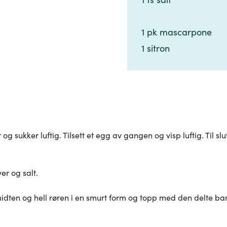
1 pk mascarpone​​​​‌ ‍ ​‍​‍‌‍ ‌ ​‍‌‍‍‌‌‍‌ ‌‍‍‌‌‍ ‍​‍​‍​ ‍‍​‍​‍‌ ​ ‌‍​‌‌‍ ‍‌‍‍‌‌ ‌​‌ ‍‌​‍ ‍‌‍‍‌‌‍ ​‍​‍​‍ ​​‍​‍‌‍‍​‌ ​‍‌‍‌‌‌‍‌‍​‍​‍​ ‍‍​‍​‍‌‍‍​‌ ‌​‌ ‌​‌ ​​‌ ​ ​ ‍‍​‍ ​‍ ‌‍​ ‌‍ ‌‌ ​ ​‍ ‍‌‍​ ‌‍‌‌‌ ​‍‌ ‌‍‌‍‌‌‌ ​‍‌‍​‌​‍ ‍‌ ​ ‌‍‌‌​‍ ‌ ​​‌ ​‍‌‍ ‌‍‌​‌ ‌‌‌‍​ ‌ ‌​‌‍‍‌‌‍ ‌‍ ‍​‍ ‌‍‍‌‌‍ ‍‌ ‌​‌‍‌‌‌‍ ‍‌ ‌​​‍ ‌‍‌‌‌‍‌​‌‍‍‌‌ ‌​​‍ ‌‍ ‌‌‍ ‌‍‌​‌‍‌‌​ ‌‌ ​​‌ ​‍‌‍‌‌‌ ​ ‌‍‌‌‌‍ ‍‌ ‌​‌‍​‌‌ ‌​‌‍‍‌‌‍ ‌‍ ‍​ ‍ ‌‍‍‌‌‍‌​​ ‌‌‍‍‌​ ​‌​ ‍​‌‍ ‍​‍ ‍‌‍​ ​ ​‌​ ‌ ‌‍​‌‌‍‌​​ ‍​​ ‌ ‌‍​‌​‍ ‌​ ‌‍​ ‌‍​ ‌ ​ ‌ ​‍ ‌​ ‌​​ ‍​‌‍​‍‌‍​‌​‍ ‌​ ‍​‌‍‌​​ ‌ ​ ​‍​‍ ‌‌‍‌​​ ‌ ​ ‌‌​ ‌‌​ ​ ‌‍​ ​ ‌‍​ ​‍​ ‍‌​ ‌‍‌‍‌​​ ‌‌​‍ ‍‌‍ ‍‌‍ ​ ‍ ‌ ‌​‌ ‍‌‌ ​​‌‍‌‌​ ‌‌ ​​‌‍​‌‌‍‌ ‌‍‌‌​ ‍ ‌ ​​‌‍​‌‌ ‌​‌‍‍​​ ‌‌‍​‍‌‍ ​‌‍ ‌‍​ ‌‍‍ ‌ ​ ​‍‌‌​ ‌‌‌​​‍‌‌ ‌‍‍ ‌‍‌‌‌ ‍‌​‍‌‌​ ​ ‌​‌​​‍‌‌​ ​ ‌​‌​​‍‌‌​ ​‍​ ​‍‌‍‌‌​ ​‍‌‍‌‌‌‍‌​‌‍‌​​ ‌ ​ ‌‌‌‍‌​​‍ ‌‌‍‌‍​ ​‍​ ‍​​ ​‌​‍ ‌​ ‌​​ ​‌​ ‍​​ ​‌​‍ ‌‌‍​‌​ ‌‌‌‍‌​​ ‌ ​‍ ‌​ ​​​ ‌‌‌‍​‍​ ​ ​ ​‌​ ​​​ ‌‍​ ‍‌​ ‍​​ ‍​​ ​​‌‍​‌​‍‌‌​ ​‍​ ​‍​‍‌‌​ ‌‌‌​‌​​‍ ‍‌‍​ ‌‍ ‌‍ ​‌ ‌‌‌‍ ‌‌‍ ‍‌ ​ ​‍‌‌​ ‌‌‌​​‍‌‌ ‌‍‍ ‌‍‌‌‌ ‍‌​‍‌‌​ ​ ‌​‌​​‍‌‌​ ​ ‌​‌​​‍‌‌​ ​‍​ ​‍​ ‍​‌‍‌​​ ​‍‌‍‌‍‌‍‌‍​ ​‍​ ‍‌​ ​ ​ ​​‌‍​‍​ ‍​​ ‌‌​‍‌‌​ ​‍​ ​‍​‍‌‌​ ‌‌‌​‌​​‍ ‍‌‍‍‌‌ ‌​‌‍‌‌‌‍ ‌‌ ​ ​‍‌‌​ ‌‌‌​​‍​ ​‌​ ​‍​‍‌‌​ ‌‌‌​‌​​ ‌‍​‍‌‍​‌‌ ​ ‌‍‌‌‌‌‌‌‌ ​‍‌‍ ​​ ‌‌‍‍​‌ ‌​‌ ‌​‌ ​​‌ ​ ​‍‌‌​ ​ ‌​​‌​‍‌‌​ ​‍‌​‌‍​‍‌‌​ ​‍‌​‌‍‌‍​ ‌‍ ‌‌ ​ ​‍ ‍‌‍​ ‌‍‌‌‌ ​‍‌ ‌‍‌‍‌‌‌ ​‍‌‍​‌​‍ ‍‌ ​ ‌‍‌‌​‍‌‍‌‍‍‌‌‍‌​​ ‌‌‍‍‌​ ​‌​ ‍​‌‍ ‍​‍ ‍‌‍​ ​ ​‌​ ‌ ‌‍​‌‌‍‌​​ ‍​​ ‌ ‌‍​‌​‍ ‌​ ‌‍​ ‌‍​ ‌ ​ ‌ ​‍ ‌​ ‌​​ ‍​‌‍​‍‌‍​‌​‍ ‌​ ‍​‌‍‌​​ ‌ ​ ​‍​‍ ‌‌‍‌​​ ‌ ​ ‌‌​ ‌‌​ ​ ‌‍​ ​ ‌‍​ ​‍​ ‍‌​ ‌‍‌‍‌​​ ‌‌​‍ ‍‌‍ ‍‌‍ ​‍‌‍‌ ‌​‌ ‍‌‌ ​​‌‍‌‌​ ‌‌ ​​‌‍​‌‌‍‌ ‌‍‌‌​‍‌‍‌ ​​‌‍​‌‌ ‌​‌‍‍​​ ‌‌‍​‍‌‍ ​‌‍ ‌‍​ ‌‍‍ ‌ ​ ​‍‌‌​ ‌‌‌​​‍‌‌ ‌‍‍ ‌‍‌‌‌ ‍‌​‍‌‌​ ​ ‌​‌​​‍‌‌​ ​ ‌​‌​​‍‌‌​ ​‍​ ​‍‌‍‌‌​ ​‍‌‍‌‌‌‍‌​‌‍‌​​ ‌ ​ ‌‌‌‍‌​​‍ ‌‌‍‌‍​ ​‍​ ‍​​ ​‌​‍ ‌​ ‌​​ ​‌​ ‍​​ ​‌​‍ ‌‌‍​‌​ ‌‌‌‍‌​​ ‌ ​‍ ‌​ ​​​ ‌‌‌‍​‍​ ​ ​ ​‌​ ​​​ ‌‍​ ‍‌​ ‍​​ ‍​​ ​​‌‍​‌​‍‌‌​ ​‍​ ​‍​‍‌‌​ ‌‌‌​‌​​‍ ‍‌‍​ ‌‍ ‌‍ ​‌ ‌‌‌‍ ‌‌‍ ‍‌ ​ ​‍‌‌​ ‌‌‌​​‍‌‌ ‌‍‍ ‌‍‌‌‌ ‍‌​‍‌‌​ ​ ‌​‌​​‍‌‌​ ​ ‌​‌​​‍‌‌​ ​‍​ ​‍​ ‍​‌‍‌​​ ​‍‌‍‌‍‌‍‌‍​ ​‍​ ‍‌​ ​ ​ ​​‌‍​‍​ ‍​​ ‌‌​‍‌‌​ ​‍​ ​‍​‍‌‌​ ‌‌‌​‌​​‍ ‍‌‍‍‌‌ ‌​‌‍‌‌‌‍ ‌‌ ​ ​‍‌‌​ ‌‌‌​​‍​ ​‌​ ​‍​‍‌‌​ ‌‌‌​‌​​‍‌‍‌ ‌ ‌‍ ‌ ​‍‌‍‍ ‌ ​ ‌ ​​‌‍​‌‌‍​ ‌‍‌‌​ ‌‌ ​​‌ ​‍‌‍ ‌‍‌​‌ ‌‌‌‍​ ‌ ‌​‌‍‍‌‌‍ ‌‍ ‍​‍‌‍‌ ​​‌‍‌‌‌ ​‍‌ ​ ‌ ​​‌‍‌‌‌‍​ ‌ ‌​‌‍‍‌‌ ‌‍‌‍‌‌​ ‌‌ ​​‌ ‌‌‌‍​‍‌‍ ​‌‍‍‌‌ ​ ‌‍‍​‌‍‌‌‌‍‌​​‍​‍‌ ‌
1 sitron​​​​‌ ‍ ​‍​‍‌‍ ‌ ​‍‌‍‍‌‌‍‌ ‌‍‍‌‌‍ ‍​‍​‍​ ‍‍​‍​‍‌ ​ ‌‍​‌‌‍ ‍‌‍‍‌‌ ‌​‌ ‍‌​‍ ‍‌‍‍‌‌‍ ​‍​‍​‍ ​​‍​‍‌‍‍​‌ ​‍‌‍‌‌‌‍‌‍​‍​‍​ ‍‍​‍​‍‌‍‍​‌ ‌​‌ ‌​‌ ​​‌ ​ ​ ‍‍​‍ ​‍ ‌‍​ ‌‍ ‌‌ ​ ​‍ ‍‌‍​ ‌‍‌‌‌ ​‍‌ ‌‍‌‍‌‌‌ ​‍‌‍​‌​‍ ‍‌ ​ ‌‍‌‌​‍ ‌ ​​‌ ​‍‌‍ ‌‍‌​‌ ‌‌‌‍​ ‌ ‌​‌‍‍‌‌‍ ‌‍ ‍​‍ ‌‍‍‌‌‍ ‍‌ ‌​‌‍‌‌‌‍ ‍‌ ‌​​‍ ‌‍‌‌‌‍‌​‌‍‍‌‌ ‌​​‍ ‌‍ ‌‌‍ ‌‍‌​‌‍‌‌​ ‌‌ ​​‌ ​‍‌‍‌‌‌ ​ ‌‍‌‌‌‍ ‍‌ ‌​‌‍​‌‌ ‌​‌‍‍‌‌‍ ‌‍ ‍​ ‍ ‌‍‍‌‌‍‌​​ ‌‌‍‍‌​ ​‌​ ‍​‌‍ ‍​‍ ‍‌‍​ ​ ​‌​ ‌ ‌‍​‌‌‍‌​​ ‍​​ ‌ ‌‍​‌​‍ ‌​ ‌‍​ ‌‍​ ‌ ​ ‌ ​‍ ‌​ ‌​​ ‍​‌‍​‍‌‍​‌​‍ ‌​ ‍​‌‍‌​​ ‌ ​ ​‍​‍ ‌‌‍‌​​ ‌ ​ ‌‌​ ‌‌​ ​ ‌‍​ ​ ‌‍​ ​‍​ ‍‌​ ‌‍‌‍‌​​ ‌‌​‍ ‍‌‍ ‍‌‍ ​ ‍ ‌ ‌​‌ ‍‌‌ ​​‌‍‌‌​ ‌‌ ​​‌‍​‌‌‍‌ ‌‍‌‌​ ‍ ‌ ​​‌‍​‌‌ ‌​‌‍‍​​ ‌‌‍​‍‌‍ ​‌‍ ‌‍​ ‌‍‍ ‌ ​ ​‍‌‌​ ‌‌‌​​‍‌‌ ‌‍‍ ‌‍‌‌‌ ‍‌​‍‌‌​ ​ ‌​‌​​‍‌‌​ ​ ‌​‌​​‍‌‌​ ​‍​ ​‍‌‍‌‌​ ​‍‌‍‌‌‌‍‌​‌‍‌​​ ‌ ​ ‌‌‌‍‌​​‍ ‌‌‍‌‍​ ​‍​ ‍​​ ​‌​‍ ‌​ ‌​​ ​‌​ ‍​​ ​‌​‍ ‌‌‍​‌​ ‌‌‌‍‌​​ ‌ ​‍ ‌​ ​​​ ‌‌‌‍​‍​ ​ ​ ​‌​ ​​​ ‌‍​ ‍‌​ ‍​​ ‍​​ ​​‌‍​‌​‍‌‌​ ​‍​ ​‍​‍‌‌​ ‌‌‌​‌​​‍ ‍‌‍​ ‌‍ ‌‍ ​‌ ‌‌‌‍ ‌‌‍ ‍‌ ​ ​‍‌‌​ ‌‌‌​​‍‌‌ ‌‍‍ ‌‍‌‌‌ ‍‌​‍‌‌​ ​ ‌​‌​​‍‌‌​ ​ ‌​‌​​‍‌‌​ ​‍​ ​‍​ ‍​‌‍‌​​ ​‍‌‍‌‍‌‍‌‍​ ​‍​ ‍‌​ ​ ​ ​​‌‍​‍​ ‍​​ ‌‌​‍‌‌​ ​‍​ ​‍​‍‌‌​ ‌‌‌​‌​​‍ ‍‌‍‍‌‌ ‌​‌‍‌‌‌‍ ‌‌ ​ ​‍‌‌​ ‌‌‌​​‍​ ​‌​ ​ ​‍‌‌​ ‌‌‌​‌​​ ‌‍​‍‌‍​‌‌ ​ ‌‍‌‌‌‌‌‌‌ ​‍‌‍ ​​ ‌‌‍‍​‌ ‌​‌ ‌​‌ ​​‌ ​ ​‍‌‌​ ​ ‌​​‌​‍‌‌​ ​‍‌​‌‍​‍‌‌​ ​‍‌​‌‍‌‍​ ‌‍ ‌‌ ​ ​‍ ‍‌‍​ ‌‍‌‌‌ ​‍‌ ‌‍‌‍‌‌‌ ​‍‌‍​‌​‍ ‍‌ ​ ‌‍‌‌​‍‌‍‌‍‍‌‌‍‌​​ ‌‌‍‍‌​ ​‌​ ‍​‌‍ ‍​‍ ‍‌‍​ ​ ​‌​ ‌ ‌‍​‌‌‍‌​​ ‍​​ ‌ ‌‍​‌​‍ ‌​ ‌‍​ ‌‍​ ‌ ​ ‌ ​‍ ‌​ ‌​​ ‍​‌‍​‍‌‍​‌​‍ ‌​ ‍​‌‍‌​​ ‌ ​ ​‍​‍ ‌‌‍‌​​ ‌ ​ ‌‌​ ‌‌​ ​ ‌‍​ ​ ‌‍​ ​‍​ ‍‌​ ‌‍‌‍‌​​ ‌‌​‍ ‍‌‍ ‍‌‍ ​‍‌‍‌ ‌​‌ ‍‌‌ ​​‌‍‌‌​ ‌‌ ​​‌‍​‌‌‍‌ ‌‍‌‌​‍‌‍‌ ​​‌‍​‌‌ ‌​‌‍‍​​ ‌‌‍​‍‌‍ ​‌‍ ‌‍​ ‌‍‍ ‌ ​ ​‍‌‌​ ‌‌‌​​‍‌‌ ‌‍‍ ‌‍‌‌‌ ‍‌​‍‌‌​ ​ ‌​‌​​‍‌‌​ ​ ‌​‌​​‍‌‌​ ​‍​ ​‍‌‍‌‌​ ​‍‌‍‌‌‌‍‌​‌‍‌​​ ‌ ​ ‌‌‌‍‌​​‍ ‌‌‍‌‍​ ​‍​ ‍​​ ​‌​‍ ‌​ ‌​​ ​‌​ ‍​​ ​‌​‍ ‌‌‍​‌​ ‌‌‌‍‌​​ ‌ ​‍ ‌​ ​​​ ‌‌‌‍​‍​ ​ ​ ​‌​ ​​​ ‌‍​ ‍‌​ ‍​​ ‍​​ ​​‌‍​‌​‍‌‌​ ​‍​ ​‍​‍‌‌​ ‌‌‌​‌​​‍ ‍‌‍​ ‌‍ ‌‍ ​‌ ‌‌‌‍ ‌‌‍ ‍‌ ​ ​‍‌‌​ ‌‌‌​​‍‌‌ ‌‍‍ ‌‍‌‌‌ ‍‌​‍‌‌​ ​ ‌​‌​​‍‌‌​ ​ ‌​‌​​‍‌‌​ ​‍​ ​‍​ ‍​‌‍‌​​ ​‍‌‍‌‍‌‍‌‍​ ​‍​ ‍‌​ ​ ​ ​​‌‍​‍​ ‍​​ ‌‌​‍‌‌​ ​‍​ ​‍​‍‌‌​ ‌‌‌​‌​​‍ ‍‌‍‍‌‌ ‌​‌‍‌‌‌‍ ‌‌ ​ ​‍‌‌​ ‌‌‌​​‍​ ​‌​ ​ ​‍‌‌​ ‌‌‌​‌​​‍‌‍‌ ‌ ‌‍ ‌ ​‍‌‍‍ ‌ ​ ‌ ​​‌‍​‌‌‍​ ‌‍‌‌​ ‌‌ ​​‌ ​‍‌‍ ‌‍‌​‌ ‌‌‌‍​ ‌ ‌​‌‍‍‌‌‍ ‌‍ ‍​‍‌‍‌ ​​‌‍‌‌‌ ​‍‌ ​ ‌ ​​‌‍‌‌‌‍​ ‌ ‌​‌‍‍‌‌ ‌‍‌‍‌‌​ ‌‌ ​​‌ ‌‌‌‍​‍‌‍ ​‌‍‍‌‌ ​ ‌‍‍​‌‍‌‌‌‍‌​​‍​‍‌ ‌
g sukker luftig. Tilsett et egg av gangen og visp luftig. Til sl
er og salt.
idten og hell røren i en smurt form og topp med den delte bana