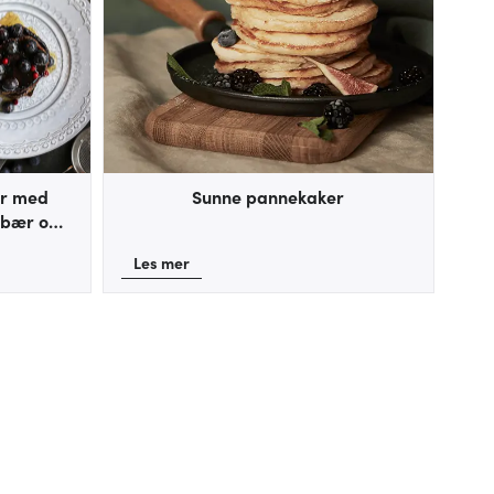
er med
Sunne pannekaker
låbær og
Les mer