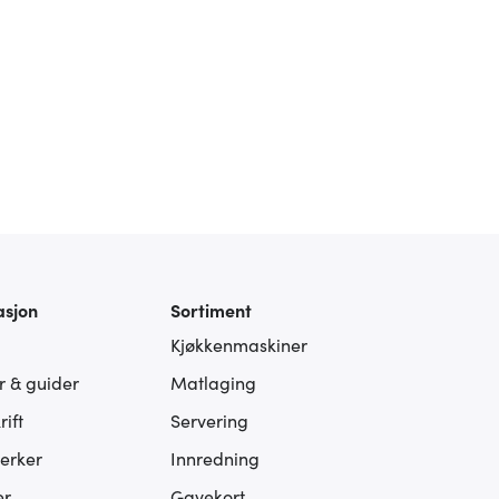
asjon
Sortiment
Kjøkkenmaskiner
er & guider
Matlaging
ift
Servering
erker
Innredning
er
Gavekort