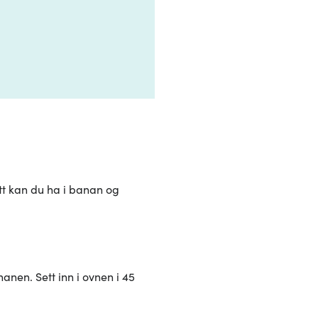
utt kan du ha i banan og
nen. Sett inn i ovnen i 45