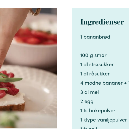
Ingredienser
1 bananbrød ​​​​‌ ‍ ​‍​‍‌‍ ‌ ​‍‌‍‍‌‌‍‌ ‌‍‍‌‌‍ ‍​‍​‍​ ‍‍​‍​‍‌ ​ ‌‍​‌‌‍ ‍‌‍‍‌‌ ‌​‌ ‍‌​‍ ‍‌‍‍‌‌‍ ​‍​‍​‍ ​​‍​‍‌‍‍​‌ ​‍‌‍‌‌‌‍‌‍​‍​‍​ ‍‍​‍​‍‌‍‍​‌ ‌​‌ ‌​‌ ​​‌ ​ ​ ‍‍​‍ ​‍ ‌‍​ ‌‍ ‌‌ ​ ​‍ ‍‌‍​ ‌‍‌‌‌ ​‍‌ ‌‍‌‍‌‌‌ ​‍‌‍​‌​‍ ‍‌ ​ ‌‍‌‌​‍ ‌ ​​‌ ​‍‌‍ ‌‍‌​‌ ‌‌‌‍​ ‌ ‌​‌‍‍‌‌‍ ‌‍ ‍​‍ ‌‍‍‌‌‍ ‍‌ ‌​‌‍‌‌‌‍ ‍‌ ‌​​‍ ‌‍‌‌‌‍‌​‌‍‍‌‌ ‌​​‍ ‌‍ ‌‌‍ ‌‍‌​‌‍‌‌​ ‌‌ ​​‌ ​‍‌‍‌‌‌ ​ ‌‍‌‌‌‍ ‍‌ ‌​‌‍​‌‌ ‌​‌‍‍‌‌‍ ‌‍ ‍​ ‍ ‌‍‍‌‌‍‌​​ ‌‌‍‍‌​ ​‌​ ‍​‌‍ ‍​‍ ‍‌‍​ ​ ​‌​ ‌ ‌‍​‌‌‍‌​​ ‍​​ ‌ ‌‍​‌​‍ ‌​ ‌‍​ ‌‍​ ‌ ​ ‌ ​‍ ‌​ ‌​​ ‍​‌‍​‍‌‍​‌​‍ ‌​ ‍​‌‍‌​​ ‌ ​ ​‍​‍ ‌‌‍‌​​ ‌ ​ ‌‌​ ‌‌​ ​ ‌‍​ ​ ‌‍​ ​‍​ ‍‌​ ‌‍‌‍‌​​ ‌‌​‍ ‍‌‍ ‍‌‍ ​ ‍ ‌ ‌​‌ ‍‌‌ ​​‌‍‌‌​ ‌‌ ​​‌‍​‌‌‍‌ ‌‍‌‌​ ‍ ‌ ​​‌‍​‌‌ ‌​‌‍‍​​ ‌‌‍​‍‌‍ ​‌‍ ‌‍​ ‌‍‍ ‌ ​ ​‍‌‌​ ‌‌‌​​‍‌‌ ‌‍‍ ‌‍‌‌‌ ‍‌​‍‌‌​ ​ ‌​‌​​‍‌‌​ ​ ‌​‌​​‍‌‌​ ​‍​ ​‍‌‍‌‌​ ​‍‌‍‌‌‌‍‌​‌‍‌​​ ‌ ​ ‌‌‌‍‌​​‍ ‌‌‍‌‍​ ​‍​ ‍​​ ​‌​‍ ‌​ ‌​​ ​‌​ ‍​​ ​‌​‍ ‌‌‍​‌​ ‌‌‌‍‌​​ ‌ ​‍ ‌​ ​​​ ‌‌‌‍​‍​ ​ ​ ​‌​ ​​​ ‌‍​ ‍‌​ ‍​​ ‍​​ ​​‌‍​‌​‍‌‌​ ​‍​ ​‍​‍‌‌​ ‌‌‌​‌​​‍ ‍‌‍​ ‌‍ ‌‍ ​‌ ‌‌‌‍ ‌‌‍ ‍‌ ​ ​‍‌‌​ ‌‌‌​​‍‌‌ ‌‍‍ ‌‍‌‌‌ ‍‌​‍‌‌​ ​ ‌​‌​​‍‌‌​ ​ ‌​‌​​‍‌‌​ ​‍​ ​‍​ ‍​‌‍‌​​ ​‍‌‍‌‍‌‍‌‍​ ​‍​ ‍‌​ ​ ​ ​​‌‍​‍​ ‍​​ ‌‌​‍‌‌​ ​‍​ ​‍​‍‌‌​ ‌‌‌​‌​​‍ ‍‌‍‍‌‌ ‌​‌‍‌‌‌‍ ‌‌ ​ ​‍‌‌​ ‌‌‌​​‍​ ​​​‍‌‌​ ‌‌‌​‌​​ ‌‍​‍‌‍​‌‌ ​ ‌‍‌‌‌‌‌‌‌ ​‍‌‍ ​​ ‌‌‍‍​‌ ‌​‌ ‌​‌ ​​‌ ​ ​‍‌‌​ ​ ‌​​‌​‍‌‌​ ​‍‌​‌‍​‍‌‌​ ​‍‌​‌‍‌‍​ ‌‍ ‌‌ ​ ​‍ ‍‌‍​ ‌‍‌‌‌ ​‍‌ ‌‍‌‍‌‌‌ ​‍‌‍​‌​‍ ‍‌ ​ ‌‍‌‌​‍‌‍‌‍‍‌‌‍‌​​ ‌‌‍‍‌​ ​‌​ ‍​‌‍ ‍​‍ ‍‌‍​ ​ ​‌​ ‌ ‌‍​‌‌‍‌​​ ‍​​ ‌ ‌‍​‌​‍ ‌​ ‌‍​ ‌‍​ ‌ ​ ‌ ​‍ ‌​ ‌​​ ‍​‌‍​‍‌‍​‌​‍ ‌​ ‍​‌‍‌​​ ‌ ​ ​‍​‍ ‌‌‍‌​​ ‌ ​ ‌‌​ ‌‌​ ​ ‌‍​ ​ ‌‍​ ​‍​ ‍‌​ ‌‍‌‍‌​​ ‌‌​‍ ‍‌‍ ‍‌‍ ​‍‌‍‌ ‌​‌ ‍‌‌ ​​‌‍‌‌​ ‌‌ ​​‌‍​‌‌‍‌ ‌‍‌‌​‍‌‍‌ ​​‌‍​‌‌ ‌​‌‍‍​​ ‌‌‍​‍‌‍ ​‌‍ ‌‍​ ‌‍‍ ‌ ​ ​‍‌‌​ ‌‌‌​​‍‌‌ ‌‍‍ ‌‍‌‌‌ ‍‌​‍‌‌​ ​ ‌​‌​​‍‌‌​ ​ ‌​‌​​‍‌‌​ ​‍​ ​‍‌‍‌‌​ ​‍‌‍‌‌‌‍‌​‌‍‌​​ ‌ ​ ‌‌‌‍‌​​‍ ‌‌‍‌‍​ ​‍​ ‍​​ ​‌​‍ ‌​ ‌​​ ​‌​ ‍​​ ​‌​‍ ‌‌‍​‌​ ‌‌‌‍‌​​ ‌ ​‍ ‌​ ​​​ ‌‌‌‍​‍​ ​ ​ ​‌​ ​​​ ‌‍​ ‍‌​ ‍​​ ‍​​ ​​‌‍​‌​‍‌‌​ ​‍​ ​‍​‍‌‌​ ‌‌‌​‌​​‍ ‍‌‍​ ‌‍ ‌‍ ​‌ ‌‌‌‍ ‌‌‍ ‍‌ ​ ​‍‌‌​ ‌‌‌​​‍‌‌ ‌‍‍ ‌‍‌‌‌ ‍‌​‍‌‌​ ​ ‌​‌​​‍‌‌​ ​ ‌​‌​​‍‌‌​ ​‍​ ​‍​ ‍​‌‍‌​​ ​‍‌‍‌‍‌‍‌‍​ ​‍​ ‍‌​ ​ ​ ​​‌‍​‍​ ‍​​ ‌‌​‍‌‌​ ​‍​ ​‍​‍‌‌​ ‌‌‌​‌​​‍ ‍‌‍‍‌‌ ‌​‌‍‌‌‌‍ ‌‌ ​ ​‍‌‌​ ‌‌‌​​‍​ ​​​‍‌‌​ ‌‌‌​‌​​‍‌‍‌ ‌ ‌‍ ‌ ​‍‌‍‍ ‌ ​ ‌ ​​‌‍​‌‌‍​ ‌‍‌‌​ ‌‌ ​​‌ ​‍‌‍ ‌‍‌​‌ ‌‌‌‍​ ‌ ‌​‌‍‍‌‌‍ ‌‍ ‍​‍‌‍‌ ​​‌‍‌‌‌ ​‍‌ ​ ‌ ​​‌‍‌‌‌‍​ ‌ ‌​‌‍‍‌‌ ‌‍‌‍‌‌​ ‌‌ ​​‌ ‌‌‌‍​‍‌‍ ​‌‍‍‌‌ ​ ‌‍‍​‌‍‌‌‌‍‌​​‍​‍‌ ‌
100 g smør​​​​‌ ‍ ​‍​‍‌‍ ‌ ​‍‌‍‍‌‌‍‌ ‌‍‍‌‌‍ ‍​‍​‍​ ‍‍​‍​‍‌ ​ ‌‍​‌‌‍ ‍‌‍‍‌‌ ‌​‌ ‍‌​‍ ‍‌‍‍‌‌‍ ​‍​‍​‍ ​​‍​‍‌‍‍​‌ ​‍‌‍‌‌‌‍‌‍​‍​‍​ ‍‍​‍​‍‌‍‍​‌ ‌​‌ ‌​‌ ​​‌ ​ ​ ‍‍​‍ ​‍ ‌‍​ ‌‍ ‌‌ ​ ​‍ ‍‌‍​ ‌‍‌‌‌ ​‍‌ ‌‍‌‍‌‌‌ ​‍‌‍​‌​‍ ‍‌ ​ ‌‍‌‌​‍ ‌ ​​‌ ​‍‌‍ ‌‍‌​‌ ‌‌‌‍​ ‌ ‌​‌‍‍‌‌‍ ‌‍ ‍​‍ ‌‍‍‌‌‍ ‍‌ ‌​‌‍‌‌‌‍ ‍‌ ‌​​‍ ‌‍‌‌‌‍‌​‌‍‍‌‌ ‌​​‍ ‌‍ ‌‌‍ ‌‍‌​‌‍‌‌​ ‌‌ ​​‌ ​‍‌‍‌‌‌ ​ ‌‍‌‌‌‍ ‍‌ ‌​‌‍​‌‌ ‌​‌‍‍‌‌‍ ‌‍ ‍​ ‍ ‌‍‍‌‌‍‌​​ ‌‌‍‍‌​ ​‌​ ‍​‌‍ ‍​‍ ‍‌‍​ ​ ​‌​ ‌ ‌‍​‌‌‍‌​​ ‍​​ ‌ ‌‍​‌​‍ ‌​ ‌‍​ ‌‍​ ‌ ​ ‌ ​‍ ‌​ ‌​​ ‍​‌‍​‍‌‍​‌​‍ ‌​ ‍​‌‍‌​​ ‌ ​ ​‍​‍ ‌‌‍‌​​ ‌ ​ ‌‌​ ‌‌​ ​ ‌‍​ ​ ‌‍​ ​‍​ ‍‌​ ‌‍‌‍‌​​ ‌‌​‍ ‍‌‍ ‍‌‍ ​ ‍ ‌ ‌​‌ ‍‌‌ ​​‌‍‌‌​ ‌‌ ​​‌‍​‌‌‍‌ ‌‍‌‌​ ‍ ‌ ​​‌‍​‌‌ ‌​‌‍‍​​ ‌‌‍​‍‌‍ ​‌‍ ‌‍​ ‌‍‍ ‌ ​ ​‍‌‌​ ‌‌‌​​‍‌‌ ‌‍‍ ‌‍‌‌‌ ‍‌​‍‌‌​ ​ ‌​‌​​‍‌‌​ ​ ‌​‌​​‍‌‌​ ​‍​ ​‍‌‍‌‌​ ​‍‌‍‌‌‌‍‌​‌‍‌​​ ‌ ​ ‌‌‌‍‌​​‍ ‌‌‍‌‍​ ​‍​ ‍​​ ​‌​‍ ‌​ ‌​​ ​‌​ ‍​​ ​‌​‍ ‌‌‍​‌​ ‌‌‌‍‌​​ ‌ ​‍ ‌​ ​​​ ‌‌‌‍​‍​ ​ ​ ​‌​ ​​​ ‌‍​ ‍‌​ ‍​​ ‍​​ ​​‌‍​‌​‍‌‌​ ​‍​ ​‍​‍‌‌​ ‌‌‌​‌​​‍ ‍‌‍​ ‌‍ ‌‍ ​‌ ‌‌‌‍ ‌‌‍ ‍‌ ​ ​‍‌‌​ ‌‌‌​​‍‌‌ ‌‍‍ ‌‍‌‌‌ ‍‌​‍‌‌​ ​ ‌​‌​​‍‌‌​ ​ ‌​‌​​‍‌‌​ ​‍​ ​‍​ ‍​‌‍‌​​ ​‍‌‍‌‍‌‍‌‍​ ​‍​ ‍‌​ ​ ​ ​​‌‍​‍​ ‍​​ ‌‌​‍‌‌​ ​‍​ ​‍​‍‌‌​ ‌‌‌​‌​​‍ ‍‌‍‍‌‌ ‌​‌‍‌‌‌‍ ‌‌ ​ ​‍‌‌​ ‌‌‌​​‍​ ​‍​‍‌‌​ ‌‌‌​‌​​ ‌‍​‍‌‍​‌‌ ​ ‌‍‌‌‌‌‌‌‌ ​‍‌‍ ​​ ‌‌‍‍​‌ ‌​‌ ‌​‌ ​​‌ ​ ​‍‌‌​ ​ ‌​​‌​‍‌‌​ ​‍‌​‌‍​‍‌‌​ ​‍‌​‌‍‌‍​ ‌‍ ‌‌ ​ ​‍ ‍‌‍​ ‌‍‌‌‌ ​‍‌ ‌‍‌‍‌‌‌ ​‍‌‍​‌​‍ ‍‌ ​ ‌‍‌‌​‍‌‍‌‍‍‌‌‍‌​​ ‌‌‍‍‌​ ​‌​ ‍​‌‍ ‍​‍ ‍‌‍​ ​ ​‌​ ‌ ‌‍​‌‌‍‌​​ ‍​​ ‌ ‌‍​‌​‍ ‌​ ‌‍​ ‌‍​ ‌ ​ ‌ ​‍ ‌​ ‌​​ ‍​‌‍​‍‌‍​‌​‍ ‌​ ‍​‌‍‌​​ ‌ ​ ​‍​‍ ‌‌‍‌​​ ‌ ​ ‌‌​ ‌‌​ ​ ‌‍​ ​ ‌‍​ ​‍​ ‍‌​ ‌‍‌‍‌​​ ‌‌​‍ ‍‌‍ ‍‌‍ ​‍‌‍‌ ‌​‌ ‍‌‌ ​​‌‍‌‌​ ‌‌ ​​‌‍​‌‌‍‌ ‌‍‌‌​‍‌‍‌ ​​‌‍​‌‌ ‌​‌‍‍​​ ‌‌‍​‍‌‍ ​‌‍ ‌‍​ ‌‍‍ ‌ ​ ​‍‌‌​ ‌‌‌​​‍‌‌ ‌‍‍ ‌‍‌‌‌ ‍‌​‍‌‌​ ​ ‌​‌​​‍‌‌​ ​ ‌​‌​​‍‌‌​ ​‍​ ​‍‌‍‌‌​ ​‍‌‍‌‌‌‍‌​‌‍‌​​ ‌ ​ ‌‌‌‍‌​​‍ ‌‌‍‌‍​ ​‍​ ‍​​ ​‌​‍ ‌​ ‌​​ ​‌​ ‍​​ ​‌​‍ ‌‌‍​‌​ ‌‌‌‍‌​​ ‌ ​‍ ‌​ ​​​ ‌‌‌‍​‍​ ​ ​ ​‌​ ​​​ ‌‍​ ‍‌​ ‍​​ ‍​​ ​​‌‍​‌​‍‌‌​ ​‍​ ​‍​‍‌‌​ ‌‌‌​‌​​‍ ‍‌‍​ ‌‍ ‌‍ ​‌ ‌‌‌‍ ‌‌‍ ‍‌ ​ ​‍‌‌​ ‌‌‌​​‍‌‌ ‌‍‍ ‌‍‌‌‌ ‍‌​‍‌‌​ ​ ‌​‌​​‍‌‌​ ​ ‌​‌​​‍‌‌​ ​‍​ ​‍​ ‍​‌‍‌​​ ​‍‌‍‌‍‌‍‌‍​ ​‍​ ‍‌​ ​ ​ ​​‌‍​‍​ ‍​​ ‌‌​‍‌‌​ ​‍​ ​‍​‍‌‌​ ‌‌‌​‌​​‍ ‍‌‍‍‌‌ ‌​‌‍‌‌‌‍ ‌‌ ​ ​‍‌‌​ ‌‌‌​​‍​ ​‍​‍‌‌​ ‌‌‌​‌​​‍‌‍‌ ‌ ‌‍ ‌ ​‍‌‍‍ ‌ ​ ‌ ​​‌‍​‌‌‍​ ‌‍‌‌​ ‌‌ ​​‌ ​‍‌‍ ‌‍‌​‌ ‌‌‌‍​ ‌ ‌​‌‍‍‌‌‍ ‌‍ ‍​‍‌‍‌ ​​‌‍‌‌‌ ​‍‌ ​ ‌ ​​‌‍‌‌‌‍​ ‌ ‌​‌‍‍‌‌ ‌‍‌‍‌‌​ ‌‌ ​​‌ ‌‌‌‍​‍‌‍ ​‌‍‍‌‌ ​ ‌‍‍​‌‍‌‌‌‍‌​​‍​‍‌ ‌
1 dl strøsukker​​​​‌ ‍ ​‍​‍‌‍ ‌ ​‍‌‍‍‌‌‍‌ ‌‍‍‌‌‍ ‍​‍​‍​ ‍‍​‍​‍‌ ​ ‌‍​‌‌‍ ‍‌‍‍‌‌ ‌​‌ ‍‌​‍ ‍‌‍‍‌‌‍ ​‍​‍​‍ ​​‍​‍‌‍‍​‌ ​‍‌‍‌‌‌‍‌‍​‍​‍​ ‍‍​‍​‍‌‍‍​‌ ‌​‌ ‌​‌ ​​‌ ​ ​ ‍‍​‍ ​‍ ‌‍​ ‌‍ ‌‌ ​ ​‍ ‍‌‍​ ‌‍‌‌‌ ​‍‌ ‌‍‌‍‌‌‌ ​‍‌‍​‌​‍ ‍‌ ​ ‌‍‌‌​‍ ‌ ​​‌ ​‍‌‍ ‌‍‌​‌ ‌‌‌‍​ ‌ ‌​‌‍‍‌‌‍ ‌‍ ‍​‍ ‌‍‍‌‌‍ ‍‌ ‌​‌‍‌‌‌‍ ‍‌ ‌​​‍ ‌‍‌‌‌‍‌​‌‍‍‌‌ ‌​​‍ ‌‍ ‌‌‍ ‌‍‌​‌‍‌‌​ ‌‌ ​​‌ ​‍‌‍‌‌‌ ​ ‌‍‌‌‌‍ ‍‌ ‌​‌‍​‌‌ ‌​‌‍‍‌‌‍ ‌‍ ‍​ ‍ ‌‍‍‌‌‍‌​​ ‌‌‍‍‌​ ​‌​ ‍​‌‍ ‍​‍ ‍‌‍​ ​ ​‌​ ‌ ‌‍​‌‌‍‌​​ ‍​​ ‌ ‌‍​‌​‍ ‌​ ‌‍​ ‌‍​ ‌ ​ ‌ ​‍ ‌​ ‌​​ ‍​‌‍​‍‌‍​‌​‍ ‌​ ‍​‌‍‌​​ ‌ ​ ​‍​‍ ‌‌‍‌​​ ‌ ​ ‌‌​ ‌‌​ ​ ‌‍​ ​ ‌‍​ ​‍​ ‍‌​ ‌‍‌‍‌​​ ‌‌​‍ ‍‌‍ ‍‌‍ ​ ‍ ‌ ‌​‌ ‍‌‌ ​​‌‍‌‌​ ‌‌ ​​‌‍​‌‌‍‌ ‌‍‌‌​ ‍ ‌ ​​‌‍​‌‌ ‌​‌‍‍​​ ‌‌‍​‍‌‍ ​‌‍ ‌‍​ ‌‍‍ ‌ ​ ​‍‌‌​ ‌‌‌​​‍‌‌ ‌‍‍ ‌‍‌‌‌ ‍‌​‍‌‌​ ​ ‌​‌​​‍‌‌​ ​ ‌​‌​​‍‌‌​ ​‍​ ​‍‌‍‌‌​ ​‍‌‍‌‌‌‍‌​‌‍‌​​ ‌ ​ ‌‌‌‍‌​​‍ ‌‌‍‌‍​ ​‍​ ‍​​ ​‌​‍ ‌​ ‌​​ ​‌​ ‍​​ ​‌​‍ ‌‌‍​‌​ ‌‌‌‍‌​​ ‌ ​‍ ‌​ ​​​ ‌‌‌‍​‍​ ​ ​ ​‌​ ​​​ ‌‍​ ‍‌​ ‍​​ ‍​​ ​​‌‍​‌​‍‌‌​ ​‍​ ​‍​‍‌‌​ ‌‌‌​‌​​‍ ‍‌‍​ ‌‍ ‌‍ ​‌ ‌‌‌‍ ‌‌‍ ‍‌ ​ ​‍‌‌​ ‌‌‌​​‍‌‌ ‌‍‍ ‌‍‌‌‌ ‍‌​‍‌‌​ ​ ‌​‌​​‍‌‌​ ​ ‌​‌​​‍‌‌​ ​‍​ ​‍​ ‍​‌‍‌​​ ​‍‌‍‌‍‌‍‌‍​ ​‍​ ‍‌​ ​ ​ ​​‌‍​‍​ ‍​​ ‌‌​‍‌‌​ ​‍​ ​‍​‍‌‌​ ‌‌‌​‌​​‍ ‍‌‍‍‌‌ ‌​‌‍‌‌‌‍ ‌‌ ​ ​‍‌‌​ ‌‌‌​​‍​ ​ ​‍‌‌​ ‌‌‌​‌​​ ‌‍​‍‌‍​‌‌ ​ ‌‍‌‌‌‌‌‌‌ ​‍‌‍ ​​ ‌‌‍‍​‌ ‌​‌ ‌​‌ ​​‌ ​ ​‍‌‌​ ​ ‌​​‌​‍‌‌​ ​‍‌​‌‍​‍‌‌​ ​‍‌​‌‍‌‍​ ‌‍ ‌‌ ​ ​‍ ‍‌‍​ ‌‍‌‌‌ ​‍‌ ‌‍‌‍‌‌‌ ​‍‌‍​‌​‍ ‍‌ ​ ‌‍‌‌​‍‌‍‌‍‍‌‌‍‌​​ ‌‌‍‍‌​ ​‌​ ‍​‌‍ ‍​‍ ‍‌‍​ ​ ​‌​ ‌ ‌‍​‌‌‍‌​​ ‍​​ ‌ ‌‍​‌​‍ ‌​ ‌‍​ ‌‍​ ‌ ​ ‌ ​‍ ‌​ ‌​​ ‍​‌‍​‍‌‍​‌​‍ ‌​ ‍​‌‍‌​​ ‌ ​ ​‍​‍ ‌‌‍‌​​ ‌ ​ ‌‌​ ‌‌​ ​ ‌‍​ ​ ‌‍​ ​‍​ ‍‌​ ‌‍‌‍‌​​ ‌‌​‍ ‍‌‍ ‍‌‍ ​‍‌‍‌ ‌​‌ ‍‌‌ ​​‌‍‌‌​ ‌‌ ​​‌‍​‌‌‍‌ ‌‍‌‌​‍‌‍‌ ​​‌‍​‌‌ ‌​‌‍‍​​ ‌‌‍​‍‌‍ ​‌‍ ‌‍​ ‌‍‍ ‌ ​ ​‍‌‌​ ‌‌‌​​‍‌‌ ‌‍‍ ‌‍‌‌‌ ‍‌​‍‌‌​ ​ ‌​‌​​‍‌‌​ ​ ‌​‌​​‍‌‌​ ​‍​ ​‍‌‍‌‌​ ​‍‌‍‌‌‌‍‌​‌‍‌​​ ‌ ​ ‌‌‌‍‌​​‍ ‌‌‍‌‍​ ​‍​ ‍​​ ​‌​‍ ‌​ ‌​​ ​‌​ ‍​​ ​‌​‍ ‌‌‍​‌​ ‌‌‌‍‌​​ ‌ ​‍ ‌​ ​​​ ‌‌‌‍​‍​ ​ ​ ​‌​ ​​​ ‌‍​ ‍‌​ ‍​​ ‍​​ ​​‌‍​‌​‍‌‌​ ​‍​ ​‍​‍‌‌​ ‌‌‌​‌​​‍ ‍‌‍​ ‌‍ ‌‍ ​‌ ‌‌‌‍ ‌‌‍ ‍‌ ​ ​‍‌‌​ ‌‌‌​​‍‌‌ ‌‍‍ ‌‍‌‌‌ ‍‌​‍‌‌​ ​ ‌​‌​​‍‌‌​ ​ ‌​‌​​‍‌‌​ ​‍​ ​‍​ ‍​‌‍‌​​ ​‍‌‍‌‍‌‍‌‍​ ​‍​ ‍‌​ ​ ​ ​​‌‍​‍​ ‍​​ ‌‌​‍‌‌​ ​‍​ ​‍​‍‌‌​ ‌‌‌​‌​​‍ ‍‌‍‍‌‌ ‌​‌‍‌‌‌‍ ‌‌ ​ ​‍‌‌​ ‌‌‌​​‍​ ​ ​‍‌‌​ ‌‌‌​‌​​‍‌‍‌ ‌ ‌‍ ‌ ​‍‌‍‍ ‌ ​ ‌ ​​‌‍​‌‌‍​ ‌‍‌‌​ ‌‌ ​​‌ ​‍‌‍ ‌‍‌​‌ ‌‌‌‍​ ‌ ‌​‌‍‍‌‌‍ ‌‍ ‍​‍‌‍‌ ​​‌‍‌‌‌ ​‍‌ ​ ‌ ​​‌‍‌‌‌‍​ ‌ ‌​‌‍‍‌‌ ‌‍‌‍‌‌​ ‌‌ ​​‌ ‌‌‌‍​‍‌‍ ​‌‍‍‌‌ ​ ‌‍‍​‌‍‌‌‌‍‌​​‍​‍‌ ‌
1 dl råsukker​​​​‌ ‍ ​‍​‍‌‍ ‌ ​‍‌‍‍‌‌‍‌ ‌‍‍‌‌‍ ‍​‍​‍​ ‍‍​‍​‍‌ ​ ‌‍​‌‌‍ ‍‌‍‍‌‌ ‌​‌ ‍‌​‍ ‍‌‍‍‌‌‍ ​‍​‍​‍ ​​‍​‍‌‍‍​‌ ​‍‌‍‌‌‌‍‌‍​‍​‍​ ‍‍​‍​‍‌‍‍​‌ ‌​‌ ‌​‌ ​​‌ ​ ​ ‍‍​‍ ​‍ ‌‍​ ‌‍ ‌‌ ​ ​‍ ‍‌‍​ ‌‍‌‌‌ ​‍‌ ‌‍‌‍‌‌‌ ​‍‌‍​‌​‍ ‍‌ ​ ‌‍‌‌​‍ ‌ ​​‌ ​‍‌‍ ‌‍‌​‌ ‌‌‌‍​ ‌ ‌​‌‍‍‌‌‍ ‌‍ ‍​‍ ‌‍‍‌‌‍ ‍‌ ‌​‌‍‌‌‌‍ ‍‌ ‌​​‍ ‌‍‌‌‌‍‌​‌‍‍‌‌ ‌​​‍ ‌‍ ‌‌‍ ‌‍‌​‌‍‌‌​ ‌‌ ​​‌ ​‍‌‍‌‌‌ ​ ‌‍‌‌‌‍ ‍‌ ‌​‌‍​‌‌ ‌​‌‍‍‌‌‍ ‌‍ ‍​ ‍ ‌‍‍‌‌‍‌​​ ‌‌‍‍‌​ ​‌​ ‍​‌‍ ‍​‍ ‍‌‍​ ​ ​‌​ ‌ ‌‍​‌‌‍‌​​ ‍​​ ‌ ‌‍​‌​‍ ‌​ ‌‍​ ‌‍​ ‌ ​ ‌ ​‍ ‌​ ‌​​ ‍​‌‍​‍‌‍​‌​‍ ‌​ ‍​‌‍‌​​ ‌ ​ ​‍​‍ ‌‌‍‌​​ ‌ ​ ‌‌​ ‌‌​ ​ ‌‍​ ​ ‌‍​ ​‍​ ‍‌​ ‌‍‌‍‌​​ ‌‌​‍ ‍‌‍ ‍‌‍ ​ ‍ ‌ ‌​‌ ‍‌‌ ​​‌‍‌‌​ ‌‌ ​​‌‍​‌‌‍‌ ‌‍‌‌​ ‍ ‌ ​​‌‍​‌‌ ‌​‌‍‍​​ ‌‌‍​‍‌‍ ​‌‍ ‌‍​ ‌‍‍ ‌ ​ ​‍‌‌​ ‌‌‌​​‍‌‌ ‌‍‍ ‌‍‌‌‌ ‍‌​‍‌‌​ ​ ‌​‌​​‍‌‌​ ​ ‌​‌​​‍‌‌​ ​‍​ ​‍‌‍‌‌​ ​‍‌‍‌‌‌‍‌​‌‍‌​​ ‌ ​ ‌‌‌‍‌​​‍ ‌‌‍‌‍​ ​‍​ ‍​​ ​‌​‍ ‌​ ‌​​ ​‌​ ‍​​ ​‌​‍ ‌‌‍​‌​ ‌‌‌‍‌​​ ‌ ​‍ ‌​ ​​​ ‌‌‌‍​‍​ ​ ​ ​‌​ ​​​ ‌‍​ ‍‌​ ‍​​ ‍​​ ​​‌‍​‌​‍‌‌​ ​‍​ ​‍​‍‌‌​ ‌‌‌​‌​​‍ ‍‌‍​ ‌‍ ‌‍ ​‌ ‌‌‌‍ ‌‌‍ ‍‌ ​ ​‍‌‌​ ‌‌‌​​‍‌‌ ‌‍‍ ‌‍‌‌‌ ‍‌​‍‌‌​ ​ ‌​‌​​‍‌‌​ ​ ‌​‌​​‍‌‌​ ​‍​ ​‍​ ‍​‌‍‌​​ ​‍‌‍‌‍‌‍‌‍​ ​‍​ ‍‌​ ​ ​ ​​‌‍​‍​ ‍​​ ‌‌​‍‌‌​ ​‍​ ​‍​‍‌‌​ ‌‌‌​‌​​‍ ‍‌‍‍‌‌ ‌​‌‍‌‌‌‍ ‌‌ ​ ​‍‌‌​ ‌‌‌​​‍​ ‌​​‍‌‌​ ‌‌‌​‌​​ ‌‍​‍‌‍​‌‌ ​ ‌‍‌‌‌‌‌‌‌ ​‍‌‍ ​​ ‌‌‍‍​‌ ‌​‌ ‌​‌ ​​‌ ​ ​‍‌‌​ ​ ‌​​‌​‍‌‌​ ​‍‌​‌‍​‍‌‌​ ​‍‌​‌‍‌‍​ ‌‍ ‌‌ ​ ​‍ ‍‌‍​ ‌‍‌‌‌ ​‍‌ ‌‍‌‍‌‌‌ ​‍‌‍​‌​‍ ‍‌ ​ ‌‍‌‌​‍‌‍‌‍‍‌‌‍‌​​ ‌‌‍‍‌​ ​‌​ ‍​‌‍ ‍​‍ ‍‌‍​ ​ ​‌​ ‌ ‌‍​‌‌‍‌​​ ‍​​ ‌ ‌‍​‌​‍ ‌​ ‌‍​ ‌‍​ ‌ ​ ‌ ​‍ ‌​ ‌​​ ‍​‌‍​‍‌‍​‌​‍ ‌​ ‍​‌‍‌​​ ‌ ​ ​‍​‍ ‌‌‍‌​​ ‌ ​ ‌‌​ ‌‌​ ​ ‌‍​ ​ ‌‍​ ​‍​ ‍‌​ ‌‍‌‍‌​​ ‌‌​‍ ‍‌‍ ‍‌‍ ​‍‌‍‌ ‌​‌ ‍‌‌ ​​‌‍‌‌​ ‌‌ ​​‌‍​‌‌‍‌ ‌‍‌‌​‍‌‍‌ ​​‌‍​‌‌ ‌​‌‍‍​​ ‌‌‍​‍‌‍ ​‌‍ ‌‍​ ‌‍‍ ‌ ​ ​‍‌‌​ ‌‌‌​​‍‌‌ ‌‍‍ ‌‍‌‌‌ ‍‌​‍‌‌​ ​ ‌​‌​​‍‌‌​ ​ ‌​‌​​‍‌‌​ ​‍​ ​‍‌‍‌‌​ ​‍‌‍‌‌‌‍‌​‌‍‌​​ ‌ ​ ‌‌‌‍‌​​‍ ‌‌‍‌‍​ ​‍​ ‍​​ ​‌​‍ ‌​ ‌​​ ​‌​ ‍​​ ​‌​‍ ‌‌‍​‌​ ‌‌‌‍‌​​ ‌ ​‍ ‌​ ​​​ ‌‌‌‍​‍​ ​ ​ ​‌​ ​​​ ‌‍​ ‍‌​ ‍​​ ‍​​ ​​‌‍​‌​‍‌‌​ ​‍​ ​‍​‍‌‌​ ‌‌‌​‌​​‍ ‍‌‍​ ‌‍ ‌‍ ​‌ ‌‌‌‍ ‌‌‍ ‍‌ ​ ​‍‌‌​ ‌‌‌​​‍‌‌ ‌‍‍ ‌‍‌‌‌ ‍‌​‍‌‌​ ​ ‌​‌​​‍‌‌​ ​ ‌​‌​​‍‌‌​ ​‍​ ​‍​ ‍​‌‍‌​​ ​‍‌‍‌‍‌‍‌‍​ ​‍​ ‍‌​ ​ ​ ​​‌‍​‍​ ‍​​ ‌‌​‍‌‌​ ​‍​ ​‍​‍‌‌​ ‌‌‌​‌​​‍ ‍‌‍‍‌‌ ‌​‌‍‌‌‌‍ ‌‌ ​ ​‍‌‌​ ‌‌‌​​‍​ ‌​​‍‌‌​ ‌‌‌​‌​​‍‌‍‌ ‌ ‌‍ ‌ ​‍‌‍‍ ‌ ​ ‌ ​​‌‍​‌‌‍​ ‌‍‌‌​ ‌‌ ​​‌ ​‍‌‍ ‌‍‌​‌ ‌‌‌‍​ ‌ ‌​‌‍‍‌‌‍ ‌‍ ‍​‍‌‍‌ ​​‌‍‌‌‌ ​‍‌ ​ ‌ ​​‌‍‌‌‌‍​ ‌ ‌​‌‍‍‌‌ ‌‍‌‍‌‌​ ‌‌ ​​‌ ‌‌‌‍​‍‌‍ ​‌‍‍‌‌ ​ ‌‍‍​‌‍‌‌‌‍‌​​‍​‍‌ ‌
4 modne bananer + 1 til dekorasjon​​​​‌ ‍ ​‍​‍‌‍ ‌ ​‍‌‍‍‌‌‍‌ ‌‍‍‌‌‍ ‍​‍​‍​ ‍‍​‍​‍‌ ​ ‌‍​‌‌‍ ‍‌‍‍‌‌ ‌​‌ ‍‌​‍ ‍‌‍‍‌‌‍ ​‍​‍​‍ ​​‍​‍‌‍‍​‌ ​‍‌‍‌‌‌‍‌‍​‍​‍​ ‍‍​‍​‍‌‍‍​‌ ‌​‌ ‌​‌ ​​‌ ​ ​ ‍‍​‍ ​‍ ‌‍​ ‌‍ ‌‌ ​ ​‍ ‍‌‍​ ‌‍‌‌‌ ​‍‌ ‌‍‌‍‌‌‌ ​‍‌‍​‌​‍ ‍‌ ​ ‌‍‌‌​‍ ‌ ​​‌ ​‍‌‍ ‌‍‌​‌ ‌‌‌‍​ ‌ ‌​‌‍‍‌‌‍ ‌‍ ‍​‍ ‌‍‍‌‌‍ ‍‌ ‌​‌‍‌‌‌‍ ‍‌ ‌​​‍ ‌‍‌‌‌‍‌​‌‍‍‌‌ ‌​​‍ ‌‍ ‌‌‍ ‌‍‌​‌‍‌‌​ ‌‌ ​​‌ ​‍‌‍‌‌‌ ​ ‌‍‌‌‌‍ ‍‌ ‌​‌‍​‌‌ ‌​‌‍‍‌‌‍ ‌‍ ‍​ ‍ ‌‍‍‌‌‍‌​​ ‌‌‍‍‌​ ​‌​ ‍​‌‍ ‍​‍ ‍‌‍​ ​ ​‌​ ‌ ‌‍​‌‌‍‌​​ ‍​​ ‌ ‌‍​‌​‍ ‌​ ‌‍​ ‌‍​ ‌ ​ ‌ ​‍ ‌​ ‌​​ ‍​‌‍​‍‌‍​‌​‍ ‌​ ‍​‌‍‌​​ ‌ ​ ​‍​‍ ‌‌‍‌​​ ‌ ​ ‌‌​ ‌‌​ ​ ‌‍​ ​ ‌‍​ ​‍​ ‍‌​ ‌‍‌‍‌​​ ‌‌​‍ ‍‌‍ ‍‌‍ ​ ‍ ‌ ‌​‌ ‍‌‌ ​​‌‍‌‌​ ‌‌ ​​‌‍​‌‌‍‌ ‌‍‌‌​ ‍ ‌ ​​‌‍​‌‌ ‌​‌‍‍​​ ‌‌‍​‍‌‍ ​‌‍ ‌‍​ ‌‍‍ ‌ ​ ​‍‌‌​ ‌‌‌​​‍‌‌ ‌‍‍ ‌‍‌‌‌ ‍‌​‍‌‌​ ​ ‌​‌​​‍‌‌​ ​ ‌​‌​​‍‌‌​ ​‍​ ​‍‌‍‌‌​ ​‍‌‍‌‌‌‍‌​‌‍‌​​ ‌ ​ ‌‌‌‍‌​​‍ ‌‌‍‌‍​ ​‍​ ‍​​ ​‌​‍ ‌​ ‌​​ ​‌​ ‍​​ ​‌​‍ ‌‌‍​‌​ ‌‌‌‍‌​​ ‌ ​‍ ‌​ ​​​ ‌‌‌‍​‍​ ​ ​ ​‌​ ​​​ ‌‍​ ‍‌​ ‍​​ ‍​​ ​​‌‍​‌​‍‌‌​ ​‍​ ​‍​‍‌‌​ ‌‌‌​‌​​‍ ‍‌‍​ ‌‍ ‌‍ ​‌ ‌‌‌‍ ‌‌‍ ‍‌ ​ ​‍‌‌​ ‌‌‌​​‍‌‌ ‌‍‍ ‌‍‌‌‌ ‍‌​‍‌‌​ ​ ‌​‌​​‍‌‌​ ​ ‌​‌​​‍‌‌​ ​‍​ ​‍​ ‍​‌‍‌​​ ​‍‌‍‌‍‌‍‌‍​ ​‍​ ‍‌​ ​ ​ ​​‌‍​‍​ ‍​​ ‌‌​‍‌‌​ ​‍​ ​‍​‍‌‌​ ‌‌‌​‌​​‍ ‍‌‍‍‌‌ ‌​‌‍‌‌‌‍ ‌‌ ​ ​‍‌‌​ ‌‌‌​​‍​ ‌‌​‍‌‌​ ‌‌‌​‌​​ ‌‍​‍‌‍​‌‌ ​ ‌‍‌‌‌‌‌‌‌ ​‍‌‍ ​​ ‌‌‍‍​‌ ‌​‌ ‌​‌ ​​‌ ​ ​‍‌‌​ ​ ‌​​‌​‍‌‌​ ​‍‌​‌‍​‍‌‌​ ​‍‌​‌‍‌‍​ ‌‍ ‌‌ ​ ​‍ ‍‌‍​ ‌‍‌‌‌ ​‍‌ ‌‍‌‍‌‌‌ ​‍‌‍​‌​‍ ‍‌ ​ ‌‍‌‌​‍‌‍‌‍‍‌‌‍‌​​
3 dl mel​​​​‌ ‍ ​‍​‍‌‍ ‌ ​‍‌‍‍‌‌‍‌ ‌‍‍‌‌‍ ‍​‍​‍​ ‍‍​‍​‍‌ ​ ‌‍​‌‌‍ ‍‌‍‍‌‌ ‌​‌ ‍‌​‍ ‍‌‍‍‌‌‍ ​‍​‍​‍ ​​‍​‍‌‍‍​‌ ​‍‌‍‌‌‌‍‌‍​‍​‍​ ‍‍​‍​‍‌‍‍​‌ ‌​‌ ‌​‌ ​​‌ ​ ​ ‍‍​‍ ​‍ ‌‍​ ‌‍ ‌‌ ​ ​‍ ‍‌‍​ ‌‍‌‌‌ ​‍‌ ‌‍‌‍‌‌‌ ​‍‌‍​‌​‍ ‍‌ ​ ‌‍‌‌​‍ ‌ ​​‌ ​‍‌‍ ‌‍‌​‌ ‌‌‌‍​ ‌ ‌​‌‍‍‌‌‍ ‌‍ ‍​‍ ‌‍‍‌‌‍ ‍‌ ‌​‌‍‌‌‌‍ ‍‌ ‌​​‍ ‌‍‌‌‌‍‌​‌‍‍‌‌ ‌​​‍ ‌‍ ‌‌‍ ‌‍‌​‌‍‌‌​ ‌‌ ​​‌ ​‍‌‍‌‌‌ ​ ‌‍‌‌‌‍ ‍‌ ‌​‌‍​‌‌ ‌​‌‍‍‌‌‍ ‌‍ ‍​ ‍ ‌‍‍‌‌‍‌​​ ‌‌‍‍‌​ ​‌​ ‍​‌‍ ‍​‍ ‍‌‍​ ​ ​‌​ ‌ ‌‍​‌‌‍‌​​ ‍​​ ‌ ‌‍​‌​‍ ‌​ ‌‍​ ‌‍​ ‌ ​ ‌ ​‍ ‌​ ‌​​ ‍​‌‍​‍‌‍​‌​‍ ‌​ ‍​‌‍‌​​ ‌ ​ ​‍​‍ ‌‌‍‌​​ ‌ ​ ‌‌​ ‌‌​ ​ ‌‍​ ​ ‌‍​ ​‍​ ‍‌​ ‌‍‌‍‌​​ ‌‌​‍ ‍‌‍ ‍‌‍ ​ ‍ ‌ ‌​‌ ‍‌‌ ​​‌‍‌‌​ ‌‌ ​​‌‍​‌‌‍‌ ‌‍‌‌​ ‍ ‌ ​​‌‍​‌‌ ‌​‌‍‍​​ ‌‌‍​‍‌‍ ​‌‍ ‌‍​ ‌‍‍ ‌ ​ ​‍‌‌​ ‌‌‌​​‍‌‌ ‌‍‍ ‌‍‌‌‌ ‍‌​‍‌‌​ ​ ‌​‌​​‍‌‌​ ​ ‌​‌​​‍‌‌​ ​‍​ ​‍‌‍‌‌​ ​‍‌‍‌‌‌‍‌​‌‍‌​​ ‌ ​ ‌‌‌‍‌​​‍ ‌‌‍‌‍​ ​‍​ ‍​​ ​‌​‍ ‌​ ‌​​ ​‌​ ‍​​ ​‌​‍ ‌‌‍​‌​ ‌‌‌‍‌​​ ‌ ​‍ ‌​ ​​​ ‌‌‌‍​‍​ ​ ​ ​‌​ ​​​ ‌‍​ ‍‌​ ‍​​ ‍​​ ​​‌‍​‌​‍‌‌​ ​‍​ ​‍​‍‌‌​ ‌‌‌​‌​​‍ ‍‌‍​ ‌‍ ‌‍ ​‌ ‌‌‌‍ ‌‌‍ ‍‌ ​ ​‍‌‌​ ‌‌‌​​‍‌‌ ‌‍‍ ‌‍‌‌‌ ‍‌​‍‌‌​ ​ ‌​‌​​‍‌‌​ ​ ‌​‌​​‍‌‌​ ​‍​ ​‍​ ‍​‌‍‌​​ ​‍‌‍‌‍‌‍‌‍​ ​‍​ ‍‌​ ​ ​ ​​‌‍​‍​ ‍​​ ‌‌​‍‌‌​ ​‍​ ​‍​‍‌‌​ ‌‌‌​‌​​‍ ‍‌‍‍‌‌ ‌​‌‍‌‌‌‍ ‌‌ ​ ​‍‌‌​ ‌‌‌​​‍​ ‌‍​‍‌‌​ ‌‌‌​‌​​ ‌‍​‍‌‍​‌‌ ​ ‌‍‌‌‌‌‌‌‌ ​‍‌‍ ​​ ‌‌‍‍​‌ ‌​‌ ‌​‌ ​​‌ ​ ​‍‌‌​ ​ ‌​​‌​‍‌‌​ ​‍‌​‌‍​‍‌‌​ ​‍‌​‌‍‌‍​ ‌‍ ‌‌ ​ ​‍ ‍‌‍​ ‌‍‌‌‌ ​‍‌ ‌‍‌‍‌‌‌ ​‍‌‍​‌​‍ ‍‌ ​ ‌‍‌‌​‍‌‍‌‍‍‌‌‍‌​​ ‌‌‍‍‌​ ​‌​ ‍​‌‍ ‍​‍ ‍‌‍​ ​ ​‌​ ‌ ‌‍​‌‌‍‌​​ ‍​​ ‌ ‌‍​‌​‍ ‌​ ‌‍​ ‌‍​ ‌ ​ ‌ ​‍ ‌​ ‌​​ ‍​‌‍​‍‌‍​‌​‍ ‌​ ‍​‌‍‌​​ ‌ ​ ​‍​‍ ‌‌‍‌​​ ‌ ​ ‌‌​ ‌‌​ ​ ‌‍​ ​ ‌‍​ ​‍​ ‍‌​ ‌‍‌‍‌​​ ‌‌​‍ ‍‌‍ ‍‌‍ ​‍‌‍‌ ‌​‌ ‍‌‌ ​​‌‍‌‌​ ‌‌ ​​‌‍​‌‌‍‌ ‌‍‌‌​‍‌‍‌ ​​‌‍​‌‌ ‌​‌‍‍​​ ‌‌‍​‍‌‍ ​‌‍ ‌‍​ ‌‍‍ ‌ ​ ​‍‌‌​ ‌‌‌​​‍‌‌ ‌‍‍ ‌‍‌‌‌ ‍‌​‍‌‌​ ​ ‌​‌​​‍‌‌​ ​ ‌​‌​​‍‌‌​ ​‍​ ​‍‌‍‌‌​ ​‍‌‍‌‌‌‍‌​‌‍‌​​ ‌ ​ ‌‌‌‍‌​​‍ ‌‌‍‌‍​ ​‍​ ‍​​ ​‌​‍ ‌​ ‌​​ ​‌​ ‍​​ ​‌​‍ ‌‌‍​‌​ ‌‌‌‍‌​​ ‌ ​‍ ‌​ ​​​ ‌‌‌‍​‍​ ​ ​ ​‌​ ​​​ ‌‍​ ‍‌​ ‍​​ ‍​​ ​​‌‍​‌​‍‌‌​ ​‍​ ​‍​‍‌‌​ ‌‌‌​‌​​‍ ‍‌‍​ ‌‍ ‌‍ ​‌ ‌‌‌‍ ‌‌‍ ‍‌ ​ ​‍‌‌​ ‌‌‌​​‍‌‌ ‌‍‍ ‌‍‌‌‌ ‍‌​‍‌‌​ ​ ‌​‌​​‍‌‌​ ​ ‌​‌​​‍‌‌​ ​‍​ ​‍​ ‍​‌‍‌​​ ​‍‌‍‌‍‌‍‌‍​ ​‍​ ‍‌​ ​ ​ ​​‌‍​‍​ ‍​​ ‌‌​‍‌‌​ ​‍​ ​‍​‍‌‌​ ‌‌‌​‌​​‍ ‍‌‍‍‌‌ ‌​‌‍‌‌‌‍ ‌‌ ​ ​‍‌‌​ ‌‌‌​​‍​ ‌‍​‍‌‌​ ‌‌‌​‌​​‍‌‍‌ ‌ ‌‍ ‌ ​‍‌‍‍ ‌ ​ ‌ ​​‌‍​‌‌‍​ ‌‍‌‌​ ‌‌ ​​‌ ​‍‌‍ ‌‍‌​‌ ‌‌‌‍​ ‌ ‌​‌‍‍‌‌‍ ‌‍ ‍​‍‌‍‌ ​​‌‍‌‌‌ ​‍‌ ​ ‌ ​​‌‍‌‌‌‍​ ‌ ‌​‌‍‍‌‌ ‌‍‌‍‌‌​ ‌‌ ​​‌ ‌‌‌‍​‍‌‍ ​‌‍‍‌‌ ​ ‌‍‍​‌‍‌‌‌‍‌​​‍​‍‌ ‌
2 egg​​​​‌ ‍ ​‍​‍‌‍ ‌ ​‍‌‍‍‌‌‍‌ ‌‍‍‌‌‍ ‍​‍​‍​ ‍‍​‍​‍‌ ​ ‌‍​‌‌‍ ‍‌‍‍‌‌ ‌​‌ ‍‌​‍ ‍‌‍‍‌‌‍ ​‍​‍​‍ ​​‍​‍‌‍‍​‌ ​‍‌‍‌‌‌‍‌‍​‍​‍​ ‍‍​‍​‍‌‍‍​‌ ‌​‌ ‌​‌ ​​‌ ​ ​ ‍‍​‍ ​‍ ‌‍​ ‌‍ ‌‌ ​ ​‍ ‍‌‍​ ‌‍‌‌‌ ​‍‌ ‌‍‌‍‌‌‌ ​‍‌‍​‌​‍ ‍‌ ​ ‌‍‌‌​‍ ‌ ​​‌ ​‍‌‍ ‌‍‌​‌ ‌‌‌‍​ ‌ ‌​‌‍‍‌‌‍ ‌‍ ‍​‍ ‌‍‍‌‌‍ ‍‌ ‌​‌‍‌‌‌‍ ‍‌ ‌​​‍ ‌‍‌‌‌‍‌​‌‍‍‌‌ ‌​​‍ ‌‍ ‌‌‍ ‌‍‌​‌‍‌‌​ ‌‌ ​​‌ ​‍‌‍‌‌‌ ​ ‌‍‌‌‌‍ ‍‌ ‌​‌‍​‌‌ ‌​‌‍‍‌‌‍ ‌‍ ‍​ ‍ ‌‍‍‌‌‍‌​​ ‌‌‍‍‌​ ​‌​ ‍​‌‍ ‍​‍ ‍‌‍​ ​ ​‌​ ‌ ‌‍​‌‌‍‌​​ ‍​​ ‌ ‌‍​‌​‍ ‌​ ‌‍​ ‌‍​ ‌ ​ ‌ ​‍ ‌​ ‌​​ ‍​‌‍​‍‌‍​‌​‍ ‌​ ‍​‌‍‌​​ ‌ ​ ​‍​‍ ‌‌‍‌​​ ‌ ​ ‌‌​ ‌‌​ ​ ‌‍​ ​ ‌‍​ ​‍​ ‍‌​ ‌‍‌‍‌​​ ‌‌​‍ ‍‌‍ ‍‌‍ ​ ‍ ‌ ‌​‌ ‍‌‌ ​​‌‍‌‌​ ‌‌ ​​‌‍​‌‌‍‌ ‌‍‌‌​ ‍ ‌ ​​‌‍​‌‌ ‌​‌‍‍​​ ‌‌‍​‍‌‍ ​‌‍ ‌‍​ ‌‍‍ ‌ ​ ​‍‌‌​ ‌‌‌​​‍‌‌ ‌‍‍ ‌‍‌‌‌ ‍‌​‍‌‌​ ​ ‌​‌​​‍‌‌​ ​ ‌​‌​​‍‌‌​ ​‍​ ​‍‌‍‌‌​ ​‍‌‍‌‌‌‍‌​‌‍‌​​ ‌ ​ ‌‌‌‍‌​​‍ ‌‌‍‌‍​ ​‍​ ‍​​ ​‌​‍ ‌​ ‌​​ ​‌​ ‍​​ ​‌​‍ ‌‌‍​‌​ ‌‌‌‍‌​​ ‌ ​‍ ‌​ ​​​ ‌‌‌‍​‍​ ​ ​ ​‌​ ​​​ ‌‍​ ‍‌​ ‍​​ ‍​​ ​​‌‍​‌​‍‌‌​ ​‍​ ​‍​‍‌‌​ ‌‌‌​‌​​‍ ‍‌‍​ ‌‍ ‌‍ ​‌ ‌‌‌‍ ‌‌‍ ‍‌ ​ ​‍‌‌​ ‌‌‌​​‍‌‌ ‌‍‍ ‌‍‌‌‌ ‍‌​‍‌‌​ ​ ‌​‌​​‍‌‌​ ​ ‌​‌​​‍‌‌​ ​‍​ ​‍​ ‍​‌‍‌​​ ​‍‌‍‌‍‌‍‌‍​ ​‍​ ‍‌​ ​ ​ ​​‌‍​‍​ ‍​​ ‌‌​‍‌‌​ ​‍​ ​‍​‍‌‌​ ‌‌‌​‌​​‍ ‍‌‍‍‌‌ ‌​‌‍‌‌‌‍ ‌‌ ​ ​‍‌‌​ ‌‌‌​​‍​ ‌ ​‍‌‌​ ‌‌‌​‌​​ ‌‍​‍‌‍​‌‌ ​ ‌‍‌‌‌‌‌‌‌ ​‍‌‍ ​​ ‌‌‍‍​‌ ‌​‌ ‌​‌ ​​‌ ​ ​‍‌‌​ ​ ‌​​‌​‍‌‌​ ​‍‌​‌‍​‍‌‌​ ​‍‌​‌‍‌‍​ ‌‍ ‌‌ ​ ​‍ ‍‌‍​ ‌‍‌‌‌ ​‍‌ ‌‍‌‍‌‌‌ ​‍‌‍​‌​‍ ‍‌ ​ ‌‍‌‌​‍‌‍‌‍‍‌‌‍‌​​ ‌‌‍‍‌​ ​‌​ ‍​‌‍ ‍​‍ ‍‌‍​ ​ ​‌​ ‌ ‌‍​‌‌‍‌​​ ‍​​ ‌ ‌‍​‌​‍ ‌​ ‌‍​ ‌‍​ ‌ ​ ‌ ​‍ ‌​ ‌​​ ‍​‌‍​‍‌‍​‌​‍ ‌​ ‍​‌‍‌​​ ‌ ​ ​‍​‍ ‌‌‍‌​​ ‌ ​ ‌‌​ ‌‌​ ​ ‌‍​ ​ ‌‍​ ​‍​ ‍‌​ ‌‍‌‍‌​​ ‌‌​‍ ‍‌‍ ‍‌‍ ​‍‌‍‌ ‌​‌ ‍‌‌ ​​‌‍‌‌​ ‌‌ ​​‌‍​‌‌‍‌ ‌‍‌‌​‍‌‍‌ ​​‌‍​‌‌ ‌​‌‍‍​​ ‌‌‍​‍‌‍ ​‌‍ ‌‍​ ‌‍‍ ‌ ​ ​‍‌‌​ ‌‌‌​​‍‌‌ ‌‍‍ ‌‍‌‌‌ ‍‌​‍‌‌​ ​ ‌​‌​​‍‌‌​ ​ ‌​‌​​‍‌‌​ ​‍​ ​‍‌‍‌‌​ ​‍‌‍‌‌‌‍‌​‌‍‌​​ ‌ ​ ‌‌‌‍‌​​‍ ‌‌‍‌‍​ ​‍​ ‍​​ ​‌​‍ ‌​ ‌​​ ​‌​ ‍​​ ​‌​‍ ‌‌‍​‌​ ‌‌‌‍‌​​ ‌ ​‍ ‌​ ​​​ ‌‌‌‍​‍​ ​ ​ ​‌​ ​​​ ‌‍​ ‍‌​ ‍​​ ‍​​ ​​‌‍​‌​‍‌‌​ ​‍​ ​‍​‍‌‌​ ‌‌‌​‌​​‍ ‍‌‍​ ‌‍ ‌‍ ​‌ ‌‌‌‍ ‌‌‍ ‍‌ ​ ​‍‌‌​ ‌‌‌​​‍‌‌ ‌‍‍ ‌‍‌‌‌ ‍‌​‍‌‌​ ​ ‌​‌​​‍‌‌​ ​ ‌​‌​​‍‌‌​ ​‍​ ​‍​ ‍​‌‍‌​​ ​‍‌‍‌‍‌‍‌‍​ ​‍​ ‍‌​ ​ ​ ​​‌‍​‍​ ‍​​ ‌‌​‍‌‌​ ​‍​ ​‍​‍‌‌​ ‌‌‌​‌​​‍ ‍‌‍‍‌‌ ‌​‌‍‌‌‌‍ ‌‌ ​ ​‍‌‌​ ‌‌‌​​‍​ ‌ ​‍‌‌​ ‌‌‌​‌​​‍‌‍‌ ‌ ‌‍ ‌ ​‍‌‍‍ ‌ ​ ‌ ​​‌‍​‌‌‍​ ‌‍‌‌​ ‌‌ ​​‌ ​‍‌‍ ‌‍‌​‌ ‌‌‌‍​ ‌ ‌​‌‍‍‌‌‍ ‌‍ ‍​‍‌‍‌ ​​‌‍‌‌‌ ​‍‌ ​ ‌ ​​‌‍‌‌‌‍​ ‌ ‌​‌‍‍‌‌ ‌‍‌‍‌‌​ ‌‌ ​​‌ ‌‌‌‍​‍‌‍ ​‌‍‍‌‌ ​ ‌‍‍​‌‍‌‌‌‍‌​​‍​‍‌ ‌
1 ts bakepulver​​​​‌ ‍ ​‍​‍‌‍ ‌ ​‍‌‍‍‌‌‍‌ ‌‍‍‌‌‍ ‍​‍​‍​ ‍‍​‍​‍‌ ​ ‌‍​‌‌‍ ‍‌‍‍‌‌ ‌​‌ ‍‌​‍ ‍‌‍‍‌‌‍ ​‍​‍​‍ ​​‍​‍‌‍‍​‌ ​‍‌‍‌‌‌‍‌‍​‍​‍​ ‍‍​‍​‍‌‍‍​‌ ‌​‌ ‌​‌ ​​‌ ​ ​ ‍‍​‍ ​‍ ‌‍​ ‌‍ ‌‌ ​ ​‍ ‍‌‍​ ‌‍‌‌‌ ​‍‌ ‌‍‌‍‌‌‌ ​‍‌‍​‌​‍ ‍‌ ​ ‌‍‌‌​‍ ‌ ​​‌ ​‍‌‍ ‌‍‌​‌ ‌‌‌‍​ ‌ ‌​‌‍‍‌‌‍ ‌‍ ‍​‍ ‌‍‍‌‌‍ ‍‌ ‌​‌‍‌‌‌‍ ‍‌ ‌​​‍ ‌‍‌‌‌‍‌​‌‍‍‌‌ ‌​​‍ ‌‍ ‌‌‍ ‌‍‌​‌‍‌‌​ ‌‌ ​​‌ ​‍‌‍‌‌‌ ​ ‌‍‌‌‌‍ ‍‌ ‌​‌‍​‌‌ ‌​‌‍‍‌‌‍ ‌‍ ‍​ ‍ ‌‍‍‌‌‍‌​​ ‌‌‍‍‌​ ​‌​ ‍​‌‍ ‍​‍ ‍‌‍​ ​ ​‌​ ‌ ‌‍​‌‌‍‌​​ ‍​​ ‌ ‌‍​‌​‍ ‌​ ‌‍​ ‌‍​ ‌ ​ ‌ ​‍ ‌​ ‌​​ ‍​‌‍​‍‌‍​‌​‍ ‌​ ‍​‌‍‌​​ ‌ ​ ​‍​‍ ‌‌‍‌​​ ‌ ​ ‌‌​ ‌‌​ ​ ‌‍​ ​ ‌‍​ ​‍​ ‍‌​ ‌‍‌‍‌​​ ‌‌​‍ ‍‌‍ ‍‌‍ ​ ‍ ‌ ‌​‌ ‍‌‌ ​​‌‍‌‌​ ‌‌ ​​‌‍​‌‌‍‌ ‌‍‌‌​ ‍ ‌ ​​‌‍​‌‌ ‌​‌‍‍​​ ‌‌‍​‍‌‍ ​‌‍ ‌‍​ ‌‍‍ ‌ ​ ​‍‌‌​ ‌‌‌​​‍‌‌ ‌‍‍ ‌‍‌‌‌ ‍‌​‍‌‌​ ​ ‌​‌​​‍‌‌​ ​ ‌​‌​​‍‌‌​ ​‍​ ​‍‌‍‌‌​ ​‍‌‍‌‌‌‍‌​‌‍‌​​ ‌ ​ ‌‌‌‍‌​​‍ ‌‌‍‌‍​ ​‍​ ‍​​ ​‌​‍ ‌​ ‌​​ ​‌​ ‍​​ ​‌​‍ ‌‌‍​‌​ ‌‌‌‍‌​​ ‌ ​‍ ‌​ ​​​ ‌‌‌‍​‍​ ​ ​ ​‌​ ​​​ ‌‍​ ‍‌​ ‍​​ ‍​​ ​​‌‍​‌​‍‌‌​ ​‍​ ​‍​‍‌‌​ ‌‌‌​‌​​‍ ‍‌‍​ ‌‍ ‌‍ ​‌ ‌‌‌‍ ‌‌‍ ‍‌ ​ ​‍‌‌​ ‌‌‌​​‍‌‌ ‌‍‍ ‌‍‌‌‌ ‍‌​‍‌‌​ ​ ‌​‌​​‍‌‌​ ​ ‌​‌​​‍‌‌​ ​‍​ ​‍​ ‍​‌‍‌​​ ​‍‌‍‌‍‌‍‌‍​ ​‍​ ‍‌​ ​ ​ ​​‌‍​‍​ ‍​​ ‌‌​‍‌‌​ ​‍​ ​‍​‍‌‌​ ‌‌‌​‌​​‍ ‍‌‍‍‌‌ ‌​‌‍‌‌‌‍ ‌‌ ​ ​‍‌‌​ ‌‌‌​​‍​ ‍​​‍‌‌​ ‌‌‌​‌​​ ‌‍​‍‌‍​‌‌ ​ ‌‍‌‌‌‌‌‌‌ ​‍‌‍ ​​ ‌‌‍‍​‌ ‌​‌ ‌​‌ ​​‌ ​ ​‍‌‌​ ​ ‌​​‌​‍‌‌​ ​‍‌​‌‍​‍‌‌​ ​‍‌​‌‍‌‍​ ‌‍ ‌‌ ​ ​‍ ‍‌‍​ ‌‍‌‌‌ ​‍‌ ‌‍‌‍‌‌‌ ​‍‌‍​‌​‍ ‍‌ ​ ‌‍‌‌​‍‌‍‌‍‍‌‌‍‌​​ ‌‌‍‍‌​ ​‌​ ‍​‌‍ ‍​‍ ‍‌‍​ ​ ​‌​ ‌ ‌‍​‌‌‍‌​​ ‍​​ ‌ ‌‍​‌​‍ ‌​ ‌‍​ ‌‍​ ‌ ​ ‌ ​‍ ‌​ ‌​​ ‍​‌‍​‍‌‍​‌​‍ ‌​ ‍​‌‍‌​​ ‌ ​ ​‍​‍ ‌‌‍‌​​ ‌ ​ ‌‌​ ‌‌​ ​ ‌‍​ ​ ‌‍​ ​‍​ ‍‌​ ‌‍‌‍‌​​ ‌‌​‍ ‍‌‍ ‍‌‍ ​‍‌‍‌ ‌​‌ ‍‌‌ ​​‌‍‌‌​ ‌‌ ​​‌‍​‌‌‍‌ ‌‍‌‌​‍‌‍‌ ​​‌‍​‌‌ ‌​‌‍‍​​ ‌‌‍​‍‌‍ ​‌‍ ‌‍​ ‌‍‍ ‌ ​ ​‍‌‌​ ‌‌‌​​‍‌‌ ‌‍‍ ‌‍‌‌‌ ‍‌​‍‌‌​ ​ ‌​‌​​‍‌‌​ ​ ‌​‌​​‍‌‌​ ​‍​ ​‍‌‍‌‌​ ​‍‌‍‌‌‌‍‌​‌‍‌​​ ‌ ​ ‌‌‌‍‌​​‍ ‌‌‍‌‍​ ​‍​ ‍​​ ​‌​‍ ‌​ ‌​​ ​‌​ ‍​​ ​‌​‍ ‌‌‍​‌​ ‌‌‌‍‌​​ ‌ ​‍ ‌​ ​​​ ‌‌‌‍​‍​ ​ ​ ​‌​ ​​​ ‌‍​ ‍‌​ ‍​​ ‍​​ ​​‌‍​‌​‍‌‌​ ​‍​ ​‍​‍‌‌​ ‌‌‌​‌​​‍ ‍‌‍​ ‌‍ ‌‍ ​‌ ‌‌‌‍ ‌‌‍ ‍‌ ​ ​‍‌‌​ ‌‌‌​​‍‌‌ ‌‍‍ ‌‍‌‌‌ ‍‌​‍‌‌​ ​ ‌​‌​​‍‌‌​ ​ ‌​‌​​‍‌‌​ ​‍​ ​‍​ ‍​‌‍‌​​ ​‍‌‍‌‍‌‍‌‍​ ​‍​ ‍‌​ ​ ​ ​​‌‍​‍​ ‍​​ ‌‌​‍‌‌​ ​‍​ ​‍​‍‌‌​ ‌‌‌​‌​​‍ ‍‌‍‍‌‌ ‌​‌‍‌‌‌‍ ‌‌ ​ ​‍‌‌​ ‌‌‌​​‍​ ‍​​‍‌‌​ ‌‌‌​‌​​‍‌‍‌ ‌ ‌‍ ‌ ​‍‌‍‍ ‌ ​ ‌ ​​‌‍​‌‌‍​ ‌‍‌‌​ ‌‌ ​​‌ ​‍‌‍ ‌‍‌​‌ ‌‌‌‍​ ‌ ‌​‌‍‍‌‌‍ ‌‍ ‍​‍‌‍‌ ​​‌‍‌‌‌ ​‍‌ ​ ‌ ​​‌‍‌‌‌‍​ ‌ ‌​‌‍‍‌‌ ‌‍‌‍‌‌​ ‌‌ ​​‌ ‌‌‌‍​‍‌‍ ​‌‍‍‌‌ ​ ‌‍‍​‌‍‌‌‌‍‌​​‍​‍‌ ‌
1 klype vaniljepulver​​​​‌ ‍ ​‍​‍‌‍ ‌ ​‍‌‍‍‌‌‍‌ ‌‍‍‌‌‍ ‍​‍​‍​ ‍‍​‍​‍‌ ​ ‌‍​‌‌‍ ‍‌‍‍‌‌ ‌​‌ ‍‌​‍ ‍‌‍‍‌‌‍ ​‍​‍​‍ ​​‍​‍‌‍‍​‌ ​‍‌‍‌‌‌‍‌‍​‍​‍​ ‍‍​‍​‍‌‍‍​‌ ‌​‌ ‌​‌ ​​‌ ​ ​ ‍‍​‍ ​‍ ‌‍​ ‌‍ ‌‌ ​ ​‍ ‍‌‍​ ‌‍‌‌‌ ​‍‌ ‌‍‌‍‌‌‌ ​‍‌‍​‌​‍ ‍‌ ​ ‌‍‌‌​‍ ‌ ​​‌ ​‍‌‍ ‌‍‌​‌ ‌‌‌‍​ ‌ ‌​‌‍‍‌‌‍ ‌‍ ‍​‍ ‌‍‍‌‌‍ ‍‌ ‌​‌‍‌‌‌‍ ‍‌ ‌​​‍ ‌‍‌‌‌‍‌​‌‍‍‌‌ ‌​​‍ ‌‍ ‌‌‍ ‌‍‌​‌‍‌‌​ ‌‌ ​​‌ ​‍‌‍‌‌‌ ​ ‌‍‌‌‌‍ ‍‌ ‌​‌‍​‌‌ ‌​‌‍‍‌‌‍ ‌‍ ‍​ ‍ ‌‍‍‌‌‍‌​​ ‌‌‍‍‌​ ​‌​ ‍​‌‍ ‍​‍ ‍‌‍​ ​ ​‌​ ‌ ‌‍​‌‌‍‌​​ ‍​​ ‌ ‌‍​‌​‍ ‌​ ‌‍​ ‌‍​ ‌ ​ ‌ ​‍ ‌​ ‌​​ ‍​‌‍​‍‌‍​‌​‍ ‌​ ‍​‌‍‌​​ ‌ ​ ​‍​‍ ‌‌‍‌​​ ‌ ​ ‌‌​ ‌‌​ ​ ‌‍​ ​ ‌‍​ ​‍​ ‍‌​ ‌‍‌‍‌​​ ‌‌​‍ ‍‌‍ ‍‌‍ ​ ‍ ‌ ‌​‌ ‍‌‌ ​​‌‍‌‌​ ‌‌ ​​‌‍​‌‌‍‌ ‌‍‌‌​ ‍ ‌ ​​‌‍​‌‌ ‌​‌‍‍​​ ‌‌‍​‍‌‍ ​‌‍ ‌‍​ ‌‍‍ ‌ ​ ​‍‌‌​ ‌‌‌​​‍‌‌ ‌‍‍ ‌‍‌‌‌ ‍‌​‍‌‌​ ​ ‌​‌​​‍‌‌​ ​ ‌​‌​​‍‌‌​ ​‍​ ​‍‌‍‌‌​ ​‍‌‍‌‌‌‍‌​‌‍‌​​ ‌ ​ ‌‌‌‍‌​​‍ ‌‌‍‌‍​ ​‍​ ‍​​ ​‌​‍ ‌​ ‌​​ ​‌​ ‍​​ ​‌​‍ ‌‌‍​‌​ ‌‌‌‍‌​​ ‌ ​‍ ‌​ ​​​ ‌‌‌‍​‍​ ​ ​ ​‌​ ​​​ ‌‍​ ‍‌​ ‍​​ ‍​​ ​​‌‍​‌​‍‌‌​ ​‍​ ​‍​‍‌‌​ ‌‌‌​‌​​‍ ‍‌‍​ ‌‍ ‌‍ ​‌ ‌‌‌‍ ‌‌‍ ‍‌ ​ ​‍‌‌​ ‌‌‌​​‍‌‌ ‌‍‍ ‌‍‌‌‌ ‍‌​‍‌‌​ ​ ‌​‌​​‍‌‌​ ​ ‌​‌​​‍‌‌​ ​‍​ ​‍​ ‍​‌‍‌​​ ​‍‌‍‌‍‌‍‌‍​ ​‍​ ‍‌​ ​ ​ ​​‌‍​‍​ ‍​​ ‌‌​‍‌‌​ ​‍​ ​‍​‍‌‌​ ‌‌‌​‌​​‍ ‍‌‍‍‌‌ ‌​‌‍‌‌‌‍ ‌‌ ​ ​‍‌‌​ ‌‌‌​​‍​ ‍‌​‍‌‌​ ‌‌‌​‌​​ ‌‍​‍‌‍​‌‌ ​ ‌‍‌‌‌‌‌‌‌ ​‍‌‍ ​​ ‌‌‍‍​‌ ‌​‌ ‌​‌ ​​‌ ​ ​‍‌‌​ ​ ‌​​‌​‍‌‌​ ​‍‌​‌‍​‍‌‌​ ​‍‌​‌‍‌‍​ ‌‍ ‌‌ ​ ​‍ ‍‌‍​ ‌‍‌‌‌ ​‍‌ ‌‍‌‍‌‌‌ ​‍‌‍​‌​‍ ‍‌ ​ ‌‍‌‌​‍‌‍‌‍‍‌‌‍‌​​ ‌‌‍‍‌​ ​‌​ ‍​‌‍ ‍​‍ ‍‌‍​ ​ ​‌​ ‌ ‌‍​‌‌‍‌​​ ‍​​ ‌ ‌‍​‌​‍ ‌​ ‌‍​ ‌‍​ ‌ ​ ‌ ​‍ ‌​ ‌​​ ‍​‌‍​‍‌‍​‌​‍ ‌​ ‍​‌‍‌​​ ‌ ​ ​‍​‍ ‌‌‍‌​​ ‌ ​ ‌‌​ ‌‌​ ​ ‌‍​ ​ ‌‍​ ​‍​ ‍‌​ ‌‍‌‍‌​​ ‌‌​‍ ‍‌‍ ‍‌‍ ​‍‌‍‌ ‌​‌ ‍‌‌ ​​‌‍‌‌​ ‌‌ ​​‌‍​‌‌‍‌ ‌‍‌‌​‍‌‍‌ ​​‌‍​‌‌ ‌​‌‍‍​​ ‌‌‍​‍‌‍ ​‌‍ ‌‍​ ‌‍‍ ‌ ​ ​‍‌‌​ ‌‌‌​​‍‌‌ ‌‍‍ ‌‍‌‌‌ ‍‌​‍‌‌​ ​ ‌​‌​​‍‌‌​ ​ ‌​‌​​‍‌‌​ ​‍​ ​‍‌‍‌‌​ ​‍‌‍‌‌‌‍‌​‌‍‌​​ ‌ ​ ‌‌‌‍‌​​‍ ‌‌‍‌‍​ ​‍​ ‍​​ ​‌​‍ ‌​ ‌​​ ​‌​ ‍​​ ​‌​‍ ‌‌‍​‌​ ‌‌‌‍‌​​ ‌ ​‍ ‌​ ​​​ ‌‌‌‍​‍​ ​ ​ ​‌​ ​​​ ‌‍​ ‍‌​ ‍​​ ‍​​ ​​‌‍​‌​‍‌‌​ ​‍​ ​‍​‍‌‌​ ‌‌‌​‌​​‍ ‍‌‍​ ‌‍ ‌‍ ​‌ ‌‌‌‍ ‌‌‍ ‍‌ ​ ​‍‌‌​ ‌‌‌​​‍‌‌ ‌‍‍ ‌‍‌‌‌ ‍‌​‍‌‌​ ​ ‌​‌​​‍‌‌​ ​ ‌​‌​​‍‌‌​ ​‍​ ​‍​ ‍​‌‍‌​​ ​‍‌‍‌‍‌‍‌‍​ ​‍​ ‍‌​ ​ ​ ​​‌‍​‍​ ‍​​ ‌‌​‍‌‌​ ​‍​ ​‍​‍‌‌​ ‌‌‌​‌​​‍ ‍‌‍‍‌‌ ‌​‌‍‌‌‌‍ ‌‌ ​ ​‍‌‌​ ‌‌‌​​‍​ ‍‌​‍‌‌​ ‌‌‌​‌​​‍‌‍‌ ‌ ‌‍ ‌ ​‍‌‍‍ ‌ ​ ‌ ​​‌‍​‌‌‍​ ‌‍‌‌​ ‌‌ ​​‌ ​‍‌‍ ‌‍‌​‌ ‌‌‌‍​ ‌ ‌​‌‍‍‌‌‍ ‌‍ ‍​‍‌‍‌ ​​‌‍‌‌‌ ​‍‌ ​ ‌ ​​‌‍‌‌‌‍​ ‌ ‌​‌‍‍‌‌ ‌‍‌‍‌‌​ ‌‌ ​​‌ ‌‌‌‍​‍‌‍ ​‌‍‍‌‌ ​ ‌‍‍​‌‍‌‌‌‍‌​​‍​‍‌ ‌
1 ts salt​​​​‌ ‍ ​‍​‍‌‍ ‌ ​‍‌‍‍‌‌‍‌ ‌‍‍‌‌‍ ‍​‍​‍​ ‍‍​‍​‍‌ ​ ‌‍​‌‌‍ ‍‌‍‍‌‌ ‌​‌ ‍‌​‍ ‍‌‍‍‌‌‍ ​‍​‍​‍ ​​‍​‍‌‍‍​‌ ​‍‌‍‌‌‌‍‌‍​‍​‍​ ‍‍​‍​‍‌‍‍​‌ ‌​‌ ‌​‌ ​​‌ ​ ​ ‍‍​‍ ​‍ ‌‍​ ‌‍ ‌‌ ​ ​‍ ‍‌‍​ ‌‍‌‌‌ ​‍‌ ‌‍‌‍‌‌‌ ​‍‌‍​‌​‍ ‍‌ ​ ‌‍‌‌​‍ ‌ ​​‌ ​‍‌‍ ‌‍‌​‌ ‌‌‌‍​ ‌ ‌​‌‍‍‌‌‍ ‌‍ ‍​‍ ‌‍‍‌‌‍ ‍‌ ‌​‌‍‌‌‌‍ ‍‌ ‌​​‍ ‌‍‌‌‌‍‌​‌‍‍‌‌ ‌​​‍ ‌‍ ‌‌‍ ‌‍‌​‌‍‌‌​ ‌‌ ​​‌ ​‍‌‍‌‌‌ ​ ‌‍‌‌‌‍ ‍‌ ‌​‌‍​‌‌ ‌​‌‍‍‌‌‍ ‌‍ ‍​ ‍ ‌‍‍‌‌‍‌​​ ‌‌‍‍‌​ ​‌​ ‍​‌‍ ‍​‍ ‍‌‍​ ​ ​‌​ ‌ ‌‍​‌‌‍‌​​ ‍​​ ‌ ‌‍​‌​‍ ‌​ ‌‍​ ‌‍​ ‌ ​ ‌ ​‍ ‌​ ‌​​ ‍​‌‍​‍‌‍​‌​‍ ‌​ ‍​‌‍‌​​ ‌ ​ ​‍​‍ ‌‌‍‌​​ ‌ ​ ‌‌​ ‌‌​ ​ ‌‍​ ​ ‌‍​ ​‍​ ‍‌​ ‌‍‌‍‌​​ ‌‌​‍ ‍‌‍ ‍‌‍ ​ ‍ ‌ ‌​‌ ‍‌‌ ​​‌‍‌‌​ ‌‌ ​​‌‍​‌‌‍‌ ‌‍‌‌​ ‍ ‌ ​​‌‍​‌‌ ‌​‌‍‍​​ ‌‌‍​‍‌‍ ​‌‍ ‌‍​ ‌‍‍ ‌ ​ ​‍‌‌​ ‌‌‌​​‍‌‌ ‌‍‍ ‌‍‌‌‌ ‍‌​‍‌‌​ ​ ‌​‌​​‍‌‌​ ​ ‌​‌​​‍‌‌​ ​‍​ ​‍‌‍‌‌​ ​‍‌‍‌‌‌‍‌​‌‍‌​​ ‌ ​ ‌‌‌‍‌​​‍ ‌‌‍‌‍​ ​‍​ ‍​​ ​‌​‍ ‌​ ‌​​ ​‌​ ‍​​ ​‌​‍ ‌‌‍​‌​ ‌‌‌‍‌​​ ‌ ​‍ ‌​ ​​​ ‌‌‌‍​‍​ ​ ​ ​‌​ ​​​ ‌‍​ ‍‌​ ‍​​ ‍​​ ​​‌‍​‌​‍‌‌​ ​‍​ ​‍​‍‌‌​ ‌‌‌​‌​​‍ ‍‌‍​ ‌‍ ‌‍ ​‌ ‌‌‌‍ ‌‌‍ ‍‌ ​ ​‍‌‌​ ‌‌‌​​‍‌‌ ‌‍‍ ‌‍‌‌‌ ‍‌​‍‌‌​ ​ ‌​‌​​‍‌‌​ ​ ‌​‌​​‍‌‌​ ​‍​ ​‍​ ‍​‌‍‌​​ ​‍‌‍‌‍‌‍‌‍​ ​‍​ ‍‌​ ​ ​ ​​‌‍​‍​ ‍​​ ‌‌​‍‌‌​ ​‍​ ​‍​‍‌‌​ ‌‌‌​‌​​‍ ‍‌‍‍‌‌ ‌​‌‍‌‌‌‍ ‌‌ ​ ​‍‌‌​ ‌‌‌​​‍​ ​‌​ ​​​‍‌‌​ ‌‌‌​‌​​ ‌‍​‍‌‍​‌‌ ​ ‌‍‌‌‌‌‌‌‌ ​‍‌‍ ​​ ‌‌‍‍​‌ ‌​‌ ‌​‌ ​​‌ ​ ​‍‌‌​ ​ ‌​​‌​‍‌‌​ ​‍‌​‌‍​‍‌‌​ ​‍‌​‌‍‌‍​ ‌‍ ‌‌ ​ ​‍ ‍‌‍​ ‌‍‌‌‌ ​‍‌ ‌‍‌‍‌‌‌ ​‍‌‍​‌​‍ ‍‌ ​ ‌‍‌‌​‍‌‍‌‍‍‌‌‍‌​​ ‌‌‍‍‌​ ​‌​ ‍​‌‍ ‍​‍ ‍‌‍​ ​ ​‌​ ‌ ‌‍​‌‌‍‌​​ ‍​​ ‌ ‌‍​‌​‍ ‌​ ‌‍​ ‌‍​ ‌ ​ ‌ ​‍ ‌​ ‌​​ ‍​‌‍​‍‌‍​‌​‍ ‌​ ‍​‌‍‌​​ ‌ ​ ​‍​‍ ‌‌‍‌​​ ‌ ​ ‌‌​ ‌‌​ ​ ‌‍​ ​ ‌‍​ ​‍​ ‍‌​ ‌‍‌‍‌​​ ‌‌​‍ ‍‌‍ ‍‌‍ ​‍‌‍‌ ‌​‌ ‍‌‌ ​​‌‍‌‌​ ‌‌ ​​‌‍​‌‌‍‌ ‌‍‌‌​‍‌‍‌ ​​‌‍​‌‌ ‌​‌‍‍​​ ‌‌‍​‍‌‍ ​‌‍ ‌‍​ ‌‍‍ ‌ ​ ​‍‌‌​ ‌‌‌​​‍‌‌ ‌‍‍ ‌‍‌‌‌ ‍‌​‍‌‌​ ​ ‌​‌​​‍‌‌​ ​ ‌​‌​​‍‌‌​ ​‍​ ​‍‌‍‌‌​ ​‍‌‍‌‌‌‍‌​‌‍‌​​ ‌ ​ ‌‌‌‍‌​​‍ ‌‌‍‌‍​ ​‍​ ‍​​ ​‌​‍ ‌​ ‌​​ ​‌​ ‍​​ ​‌​‍ ‌‌‍​‌​ ‌‌‌‍‌​​ ‌ ​‍ ‌​ ​​​ ‌‌‌‍​‍​ ​ ​ ​‌​ ​​​ ‌‍​ ‍‌​ ‍​​ ‍​​ ​​‌‍​‌​‍‌‌​ ​‍​ ​‍​‍‌‌​ ‌‌‌​‌​​‍ ‍‌‍​ ‌‍ ‌‍ ​‌ ‌‌‌‍ ‌‌‍ ‍‌ ​ ​‍‌‌​ ‌‌‌​​‍‌‌ ‌‍‍ ‌‍‌‌‌ ‍‌​‍‌‌​ ​ ‌​‌​​‍‌‌​ ​ ‌​‌​​‍‌‌​ ​‍​ ​‍​ ‍​‌‍‌​​ ​‍‌‍‌‍‌‍‌‍​ ​‍​ ‍‌​ ​ ​ ​​‌‍​‍​ ‍​​ ‌‌​‍‌‌​ ​‍​ ​‍​‍‌‌​ ‌‌‌​‌​​‍ ‍‌‍‍‌‌ ‌​‌‍‌‌‌‍ ‌‌ ​ ​‍‌‌​ ‌‌‌​​‍​ ​‌​ ​​​‍‌‌​ ‌‌‌​‌​​‍‌‍‌ ‌ ‌‍ ‌ ​‍‌‍‍ ‌ ​ ‌ ​​‌‍​‌‌‍​ ‌‍‌‌​ ‌‌ ​​‌ ​‍‌‍ ‌‍‌​‌ ‌‌‌‍​ ‌ ‌​‌‍‍‌‌‍ ‌‍ ‍​‍‌‍‌ ​​‌‍‌‌‌ ​‍‌ ​ ‌ ​​‌‍‌‌‌‍​ ‌ ‌​‌‍‍‌‌ ‌‍‌‍‌‌​ ‌‌ ​​‌ ‌‌‌‍​‍‌‍ ​‌‍‍‌‌ ​ ‌‍‍​‌‍‌‌‌‍‌​​‍​‍‌ ‌