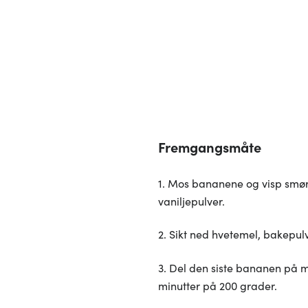
Fremgangsmåte
1. Mos bananene og visp smør o
vaniljepulver.
2. Sikt ned hvetemel, bakepulv
3. Del den siste bananen på m
minutter på 200 grader.