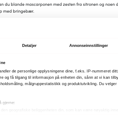
 kan du blande mascarponen med zesten fra sitronen og noen 
pp med bringebær.
Detaljer
Annonseinnstillinger
ine
ndler de personlige opplysningene dine, f.eks. IP-nummeret ditt
re og få tilgang til informasjon på enheten din, sånn at vi kan ti
holdsmåling, målgruppestatistikk og produktutvikling. Du velge
å gjerne:
den geografiske beliggenheten din, som kan være nøyaktig innen
ved å aktivt skanne den for bestemte karakteristikker (fingeravtr