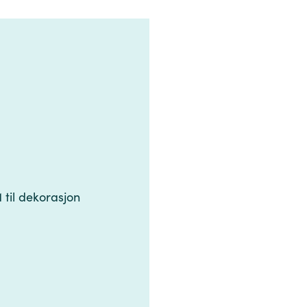
 ‌‌‍‍‌​ ​‌​ ‍​‌‍ ‍​‍ ‍‌‍​ ​ ​‌​ ‌ ‌‍​‌‌‍‌​​ ‍​​ ‌ ‌‍​‌​‍ ‌​ ‌‍​ ‌‍​ ‌ ​ ‌ ​‍ ‌​ ‌​​ ‍​‌‍​‍‌‍​‌​‍ ‌​ ‍​‌‍‌​​ ‌ ​ ​‍​‍ ‌‌‍‌​​ ‌ ​ ‌‌​ ‌‌​ ​ ‌‍​ ​ ‌‍​ ​‍​ ‍‌​ ‌‍‌‍‌​​ ‌‌​‍ ‍‌‍ ‍‌‍ ​‍‌‍‌ ‌​‌ ‍‌‌ ​​‌‍‌‌​ ‌‌ ​​‌‍​‌‌‍‌ ‌‍‌‌​‍‌‍‌ ​​‌‍​‌‌ ‌​‌‍‍​​ ‌‌‍​‍‌‍ ​‌‍ ‌‍​ ‌‍‍ ‌ ​ ​‍‌‌​ ‌‌‌​​‍‌‌ ‌‍‍ ‌‍‌‌‌ ‍‌​‍‌‌​ ​ ‌​‌​​‍‌‌​ ​ ‌​‌​​‍‌‌​ ​‍​ ​‍‌‍‌‌​ ​‍‌‍‌‌‌‍‌​‌‍‌​​ ‌ ​ ‌‌‌‍‌​​‍ ‌‌‍‌‍​ ​‍​ ‍​​ ​‌​‍ ‌​ ‌​​ ​‌​ ‍​​ ​‌​‍ ‌‌‍​‌​ ‌‌‌‍‌​​ ‌ ​‍ ‌​ ​​​ ‌‌‌‍​‍​ ​ ​ ​‌​ ​​​ ‌‍​ ‍‌​ ‍​​ ‍​​ ​​‌‍​‌​‍‌‌​ ​‍​ ​‍​‍‌‌​ ‌‌‌​‌​​‍ ‍‌‍​ ‌‍ ‌‍ ​‌ ‌‌‌‍ ‌‌‍ ‍‌ ​ ​‍‌‌​ ‌‌‌​​‍‌‌ ‌‍‍ ‌‍‌‌‌ ‍‌​‍‌‌​ ​ ‌​‌​​‍‌‌​ ​ ‌​‌​​‍‌‌​ ​‍​ ​‍​ ‍​‌‍‌​​ ​‍‌‍‌‍‌‍‌‍​ ​‍​ ‍‌​ ​ ​ ​​‌‍​‍​ ‍​​ ‌‌​‍‌‌​ ​‍​ ​‍​‍‌‌​ ‌‌‌​‌​​‍ ‍‌‍‍‌‌ ‌​‌‍‌‌‌‍ ‌‌ ​ ​‍‌‌​ ‌‌‌​​‍​ ‌‌​‍‌‌​ ‌‌‌​‌​​‍‌‍‌ ‌ ‌‍ ‌ ​‍‌‍‍ ‌ ​ ‌ ​​‌‍​‌‌‍​ ‌‍‌‌​ ‌‌ ​​‌ ​‍‌‍ ‌‍‌​‌ ‌‌‌‍​ ‌ ‌​‌‍‍‌‌‍ ‌‍ ‍​‍‌‍‌ ​​‌‍‌‌‌ ​‍‌ ​ ‌ ​​‌‍‌‌‌‍​ ‌ ‌​‌‍‍‌‌ ‌‍‌‍‌‌​ ‌‌ ​​‌ ‌‌‌‍​‍‌‍ ​‌‍‍‌‌ ​ ‌‍‍​‌‍‌‌‌‍‌​​‍​‍‌ ‌