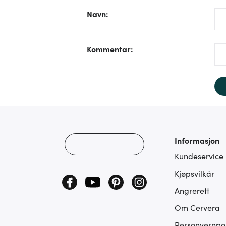
Navn
:
/fo
Kommentar
:
Informasjon
Kundeservice
Kjøpsvilkår
Angrerett
Om Cervera
Personvernpol