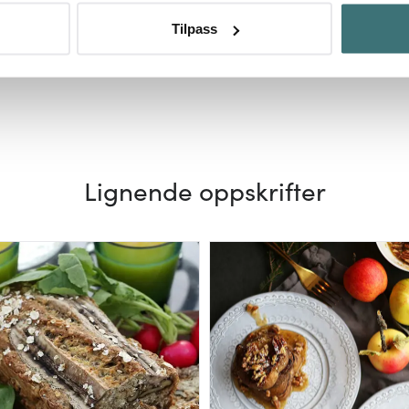
om hvordan dine personlige data behandles og hvordan du kan v
Tilpass
 trekke tilbake ditt samtykke fra erklæringen om informasjonskap
 for å gi innhold og annonser et personlig preg, for å levere sos
deler dessuten informasjon om hvordan du bruker nettstedet vårt,
og analysearbeid, som kan kombinere den med annen informasjon d
 inn gjennom din bruk av tjenestene deres.
Lignende oppskrifter