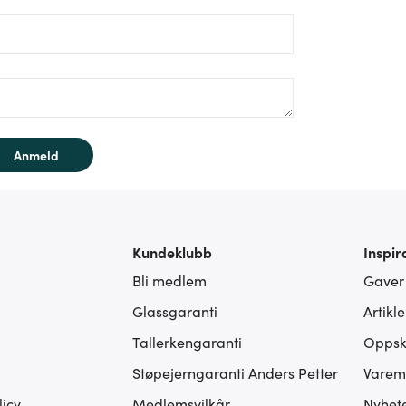
rm/label/text:
Anmeld
Kundeklubb
Inspir
Bli medlem
Gaver
Glassgaranti
Artikl
Tallerkengaranti
Oppskr
Støpejerngaranti Anders Petter
Varem
icy
Medlemsvilkår
Nyhet