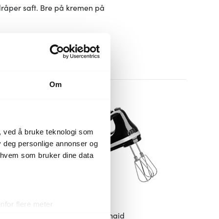
dråper saft. Bre på kremen på
Om
, ved å bruke teknologi som
lby deg personlige annonser og
r hvem som bruker dine data
for flere meter
Kitchenaid
ykk)