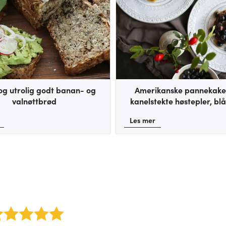
og utrolig godt banan- og
Amerikanske pannekak
valnøttbrød
kanelstekte høstepler, b
pecan-sirup
Les mer
2 stars
3 stars
4 stars
5 stars
rm/label/author: