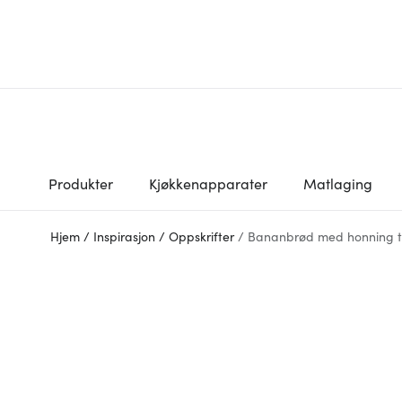
Produkter
Kjøkkenapparater
Matlaging
Hjem
/
Inspirasjon
/
Oppskrifter
/
Bananbrød med honning t