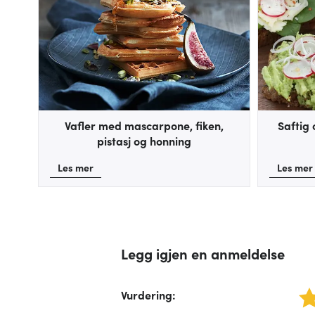
Vafler med mascarpone, fiken,
Saftig 
pistasj og honning
Les mer
Les mer
Legg igjen en anmeldelse
Vurdering
:
1 star
/fo