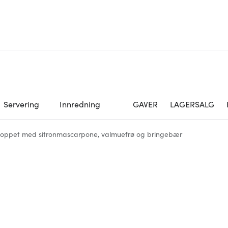
Servering
Innredning
GAVER
LAGERSALG
oppet med sitronmascarpone, valmuefrø og bringebær