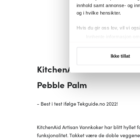
innhold samt annonse- og inn
og i hvilke hensikter.
Hvis du gir oss lov, vil vi ogs
Innhente informasjon om 
Identifisere enheten din 
Under
mer info
kan du lese 
Ikke tillat
Du kan hele tiden endre eller
KitchenAid Artisan Vannko
Vi bruker informasjonskapsler
Pebble Palm
analysere trafikken vår. Vi 
sosiale medier, annonsering 
dem, eller som de har samlet
- Best i test ifølge Tekguide.no 2022!
KitchenAid Artisan Vannkoker har blitt hyllet fo
funksjonalitet. Takket være de doble veggene