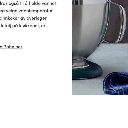
rar også til å holde vannet
 deg velge vanntemperatur
n vannkoker av overlegen
detalj på kjøkkenet, er
le Palm her