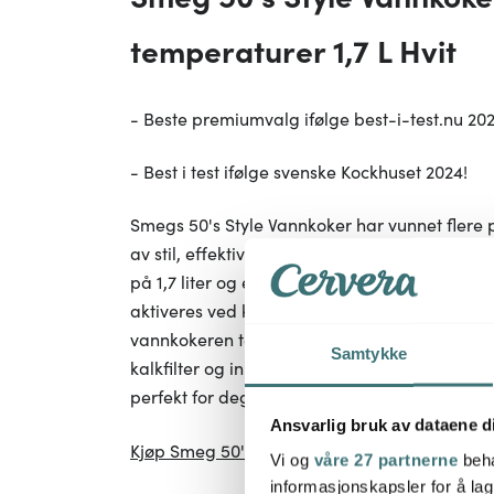
temperaturer 1,7 L Hvit
- Beste premiumvalg ifølge best-i-test.nu 202
- Best i test ifølge svenske Kockhuset 2024!
Smegs 50's Style Vannkoker har vunnet flere p
av stil, effektivitet og smarte funksjoner. Va
på 1,7 liter og er utstyrt med en praktisk au
aktiveres ved kokepunktet eller hvis kannen er
vannkokeren temperaturkontroll med 7 tempe
Samtykke
kalkfilter og innebygd ledningsrulle. Smeg 50
perfekt for deg som verdsetter både stil og f
Ansvarlig bruk av dataene d
Kjøp Smeg 50's Style Vannkoker 7 temperaturer
Vi og
våre 27 partnerne
beha
informasjonskapsler for å lag