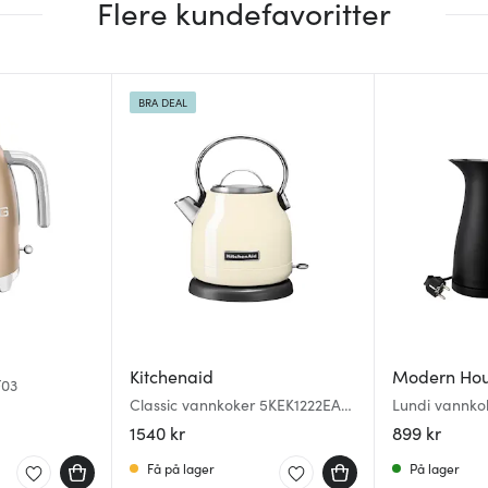
Flere kundefavoritter
BRA DEAL
Kitchenaid
Modern Ho
F03
Classic vannkoker 5KEK1222EAC
Lundi vannkok
1,25L almond cream
1540 kr
899 kr
Få på lager
På lager