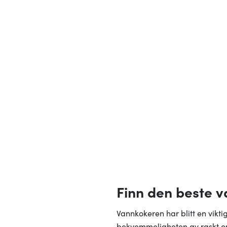
Finn den beste v
Vannkokeren har blitt en vikti
bekvemmeligheten av raskt op