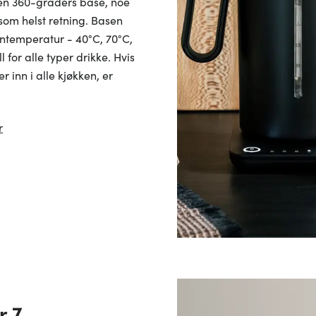
en 360-graders base, noe
som helst retning. Basen
anntemperatur - 40°C, 70°C,
 for alle typer drikke. Hvis
 inn i alle kjøkken, er
r
r 7