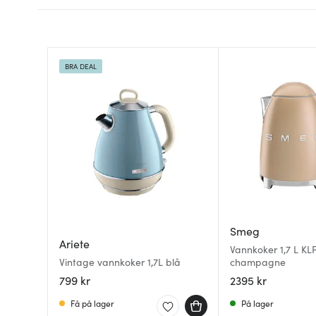
BRA DEAL
Smeg
Ariete
Vannkoker 1,7 L KL
Vintage vannkoker 1,7L blå
champagne
799 kr
2395 kr
Få på lager
På lager