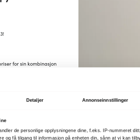
3!
riser for sin kombinasjon
nnkokeren har en kapasitet
tomatisk avstenging som
 tom. I tillegg har
raturer, avtagbart
Detaljer
Annonseinnstillinger
's Style Vannkoker er
unksjon på kjøkkenet.
ine
 1,7 L Hvit her
ndler de personlige opplysningene dine, f.eks. IP-nummeret ditt
re og få tilgang til informasjon på enheten din, sånn at vi kan ti