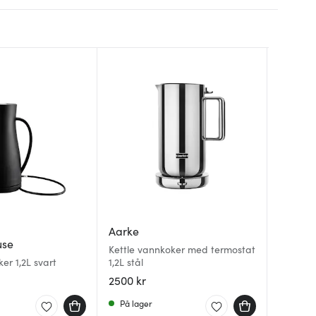
BRA DEA
Aarke
use
Dualit
Ariete
Kettle vannkoker med termostat
er 1,2L svart
1,2L stål
Lite van
Vintage
2500 kr
1614 kr
799 kr
På lager
På lag
Få på 