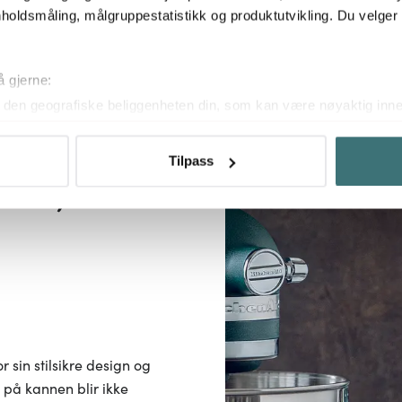
holdsmåling, målgruppestatistikk og produktutvikling. Du velge
å gjerne:
den geografiske beliggenheten din, som kan være nøyaktig innen
ved å aktivt skanne den for bestemte karakteristikker (fingeravtr
om hvordan dine personlige data behandles og hvordan du kan v
Tilpass
 trekke tilbake ditt samtykke fra erklæringen om informasjonskap
ker 1,5 L
 for å gi innhold og annonser et personlig preg, for å levere sos
deler dessuten informasjon om hvordan du bruker nettstedet vårt,
og analysearbeid, som kan kombinere den med annen informasjon d
 inn gjennom din bruk av tjenestene deres.
r sin stilsikre design og
 på kannen blir ikke