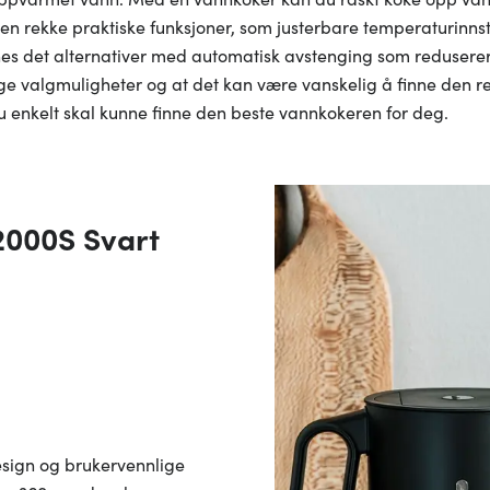
en rekke praktiske funksjoner, som justerbare temperaturinnstill
innes det alternativer med automatisk avstenging som reduserer r
ge valgmuligheter og at det kan være vanskelig å finne den ret
 du enkelt skal kunne finne den beste vannkokeren for deg.
2000S Svart
 design og brukervennlige