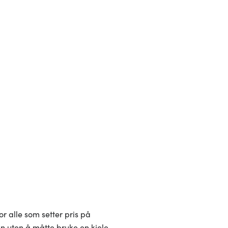
or alle som setter pris på
 uten å måtte bruke en kjele