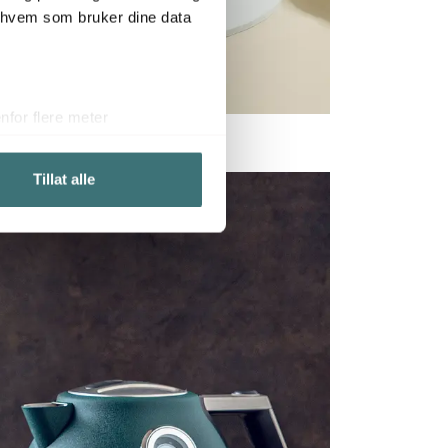
r hvem som bruker dine data
for flere meter
ykk)
elge hvordan de skal brukes.
Tillat alle
sler.
iale mediefunksjoner og for å
 med partnerne våre innen
u har gjort tilgjengelig for