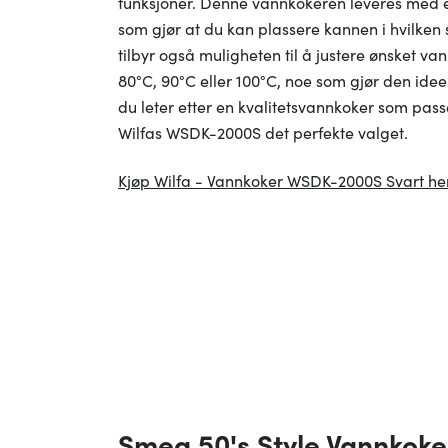
funksjoner. Denne vannkokeren leveres med 
som gjør at du kan plassere kannen i hvilken 
tilbyr også muligheten til å justere ønsket v
80°C, 90°C eller 100°C, noe som gjør den ideell
du leter etter en kvalitetsvannkoker som passer
Wilfas WSDK-2000S det perfekte valget.
Kjøp Wilfa - Vannkoker WSDK-2000S Svart he
Smeg 50's Style Vannkoke