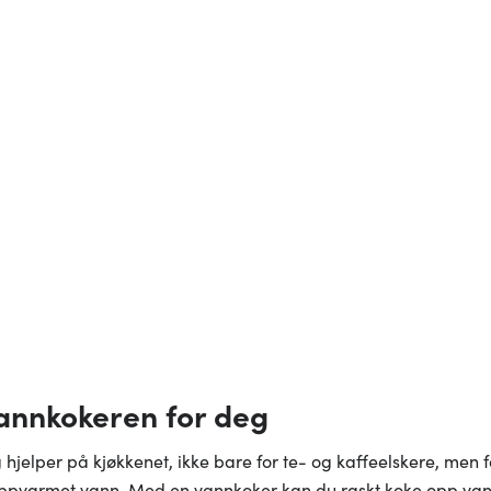
annkokeren for deg
g hjelper på kjøkkenet, ikke bare for te- og kaffeelskere, men f
pvarmet vann. Med en vannkoker kan du raskt koke opp vann