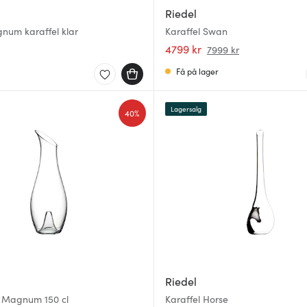
Riedel
num karaffel klar
Karaffel Swan
4799 kr
7999 kr
Få på lager
Lagersalg
40%
Riedel
O Magnum 150 cl
Karaffel Horse