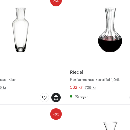
25%
Riedel
osel Klar
Performance karaffel 1,04L
532 kr
9 kr
709 kr
På lager
40%