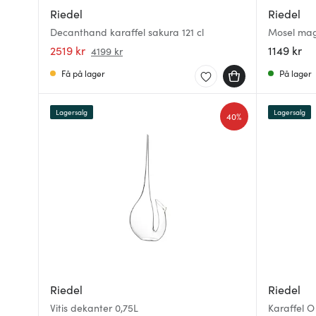
Riedel
Riedel
Decanthand karaffel sakura 121 cl
Mosel mag
2519 kr
1149 kr
4199 kr
Få på lager
På lager
Lagersalg
Lagersalg
40%
Riedel
Riedel
Vitis dekanter 0,75L
Karaffel 