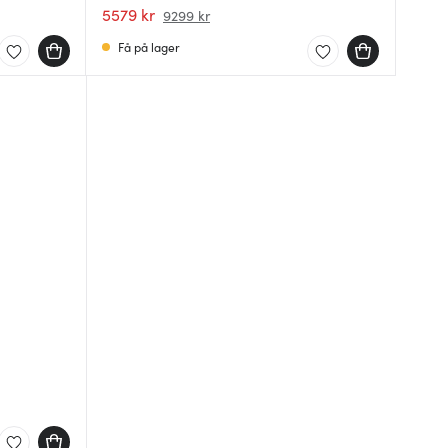
5579 kr
9299 kr
Få på lager