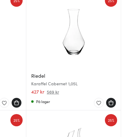
25%
25%
Riedel
Karaffel Cabernet 1,05L
427 kr
569 kr
På lager
25%
25%