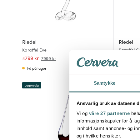
Riedel
Riedel
Karaffel Eve
Karaffel 
4799 kr
862 kr
7999 kr
11
Få på lager
På lager
Samtykke
Lagersalg
Lagersalg
40%
Ansvarlig bruk av dataene d
Vi og
våre 27 partnerne
beha
informasjonskapsler for å lag
innhold samt annonse- og inn
og i hvilke hensikter.