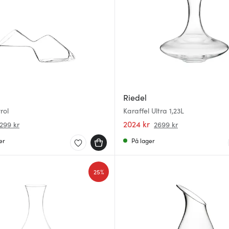
Riedel
rol
Karaffel Ultra 1,23L
2024 kr
299 kr
2699 kr
er
På lager
25%