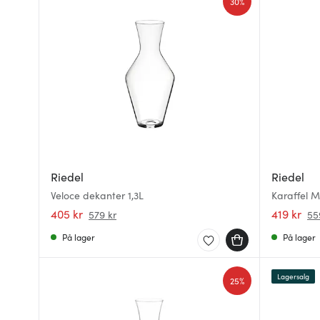
30%
Riedel
Riedel
Veloce dekanter 1,3L
Karaffel M
405 kr
419 kr
579 kr
55
På lager
På lager
Lagersalg
25%