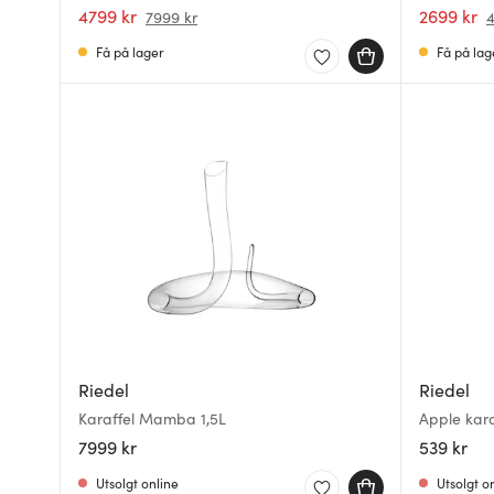
4799 kr
2699 kr
7999 kr
4
Få på lager
Få på lag
Riedel
Riedel
Karaffel Mamba 1,5L
Apple kara
7999 kr
539 kr
Utsolgt online
Utsolgt o