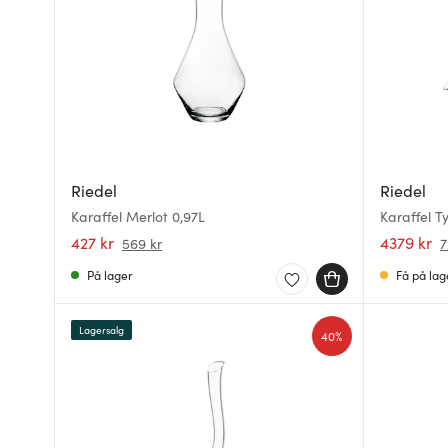
Riedel
Riedel
Karaffel Merlot 0,97L
Karaffel Ty
427 kr
4379 kr
569 kr
7
På lager
Få på lag
Lagersalg
40%