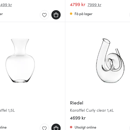
4799 kr
499 kr
7999 kr
er
Få på lager
Riedel
ffel 1,5L
Karaffel Curly clear 1,4L
4699 kr
nline
Utsolgt online