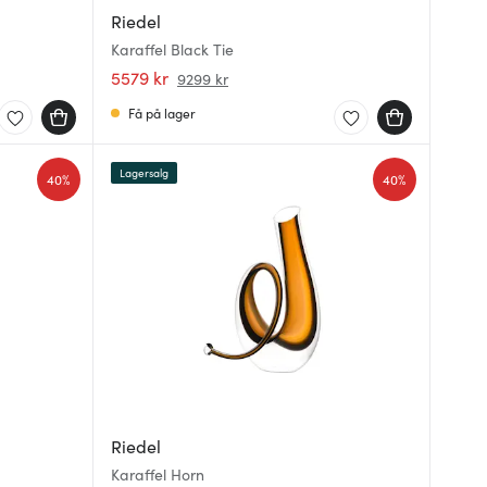
Riedel
Karaffel Black Tie
5579 kr
9299 kr
Få på lager
Lagersalg
40%
40%
Riedel
Karaffel Horn