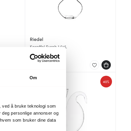
Riedel
Karaffel Syrah 1,04L
559 kr
På lager
Om
Lagersalg
40%
40%
, ved å bruke teknologi som
lby deg personlige annonser og
r hvem som bruker dine data