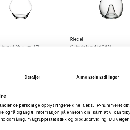
Riedel
Cabernet Magnum 1,7L
O single karaffel 0,98L
2899 kr
49 kr
Få på lager
Detaljer
Annonseinnstillinger
Lagersalg
40%
ine
ndler de personlige opplysningene dine, f.eks. IP-nummeret ditt
re og få tilgang til informasjon på enheten din, sånn at vi kan ti
holdsmåling, målgruppestatistikk og produktutvikling. Du velge