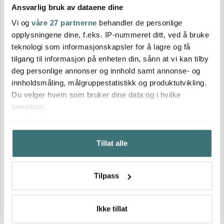
Ansvarlig bruk av dataene dine
Vi og
våre 27 partnerne
behandler de personlige
opplysningene dine, f.eks. IP-nummeret ditt, ved å bruke
teknologi som informasjonskapsler for å lagre og få
tilgang til informasjon på enheten din, sånn at vi kan tilby
deg personlige annonser og innhold samt annonse- og
innholdsmåling, målgruppestatistikk og produktutvikling.
Du velger hvem som bruker dine data og i hvilke
Iittala
Iittala
hensikter.
Essence champagneglass 21
Essence cocktailglass 31 cl 2
cl 2 stk
stk
Hvis du gir oss lov, vil vi også gjerne:
469 kr
469 kr
Tillat alle
Innhente informasjon om den geografiske
På lager
På lager
beliggenheten din, som kan være nøyaktig innenfor
flere meter
Tilpass
Identifisere enheten din ved å aktivt skanne den for
bestemte karakteristikker (fingeravtrykk)
43%
Under
mer info
kan du lese om hvordan dine personlige
Ikke tillat
data behandles og hvordan du kan velge hvordan de skal