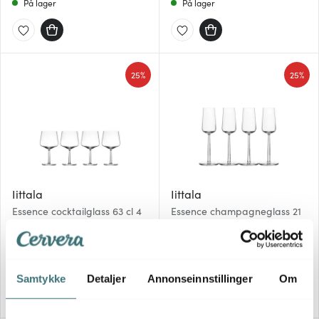
På lager
På lager
25%
25%
Iittala
Iittala
Essence cocktailglass 63 cl 4
Essence champagneglass 21
stk
cl 4 stk
674 kr
674 kr
899 kr
899 kr
På lager
På lager
Samtykke
Detaljer
Annonseinnstillinger
Om