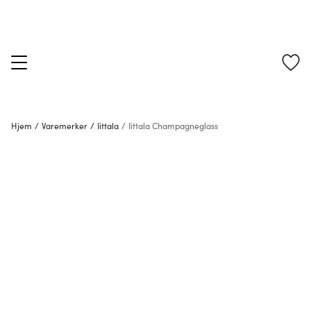
Hjem
/
Varemerker
/
Iittala
/
Iittala Champagneglass