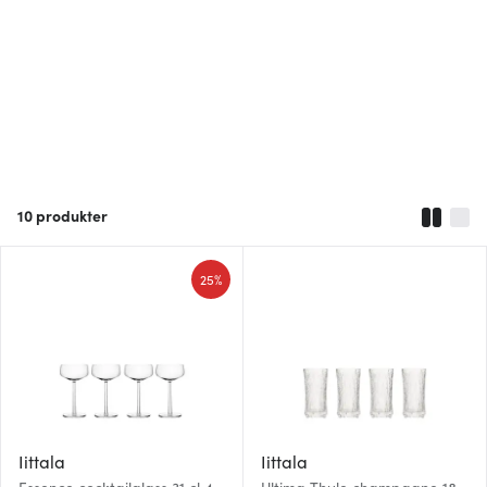
10
produkter
25%
Iittala
Iittala