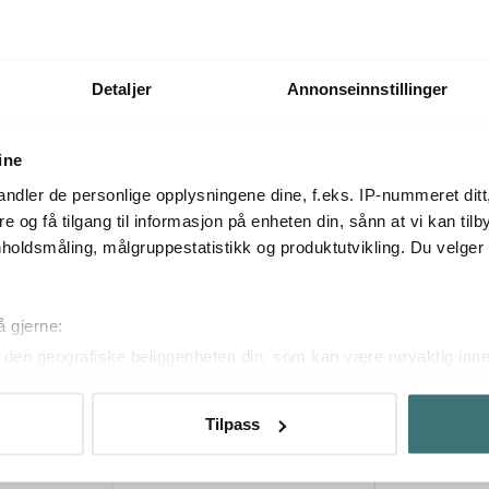
På lager
På lager
Detaljer
Annonseinnstillinger
Mer fra samme serie
ine
ndler de personlige opplysningene dine, f.eks. IP-nummeret ditt
re og få tilgang til informasjon på enheten din, sånn at vi kan ti
holdsmåling, målgruppestatistikk og produktutvikling. Du velge
25%
å gjerne:
den geografiske beliggenheten din, som kan være nøyaktig innen
ved å aktivt skanne den for bestemte karakteristikker (fingeravtr
om hvordan dine personlige data behandles og hvordan du kan v
Tilpass
 trekke tilbake ditt samtykke fra erklæringen om informasjonskap