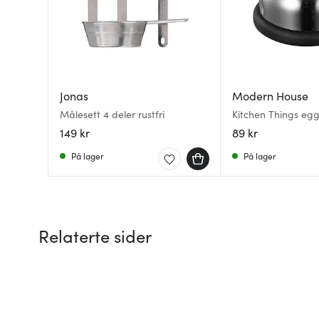
Jonas
Modern House
Målesett 4 deler rustfri
Kitchen Things egg
blank
149 kr
89 kr
På lager
På lager
Relaterte sider