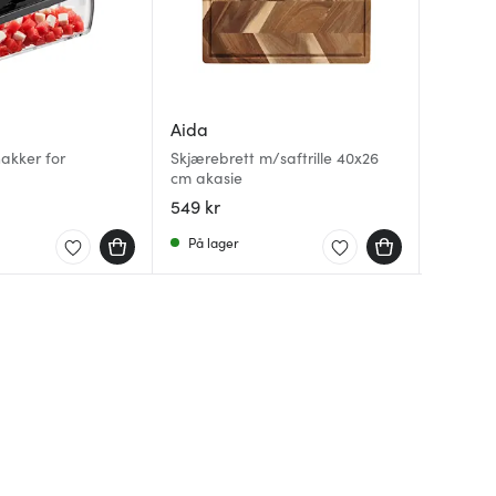
Aida
Hinza
Jonas
akker for
Skjærebrett m/saftrille 40x26
Green Pl
cm akasie
brun
Målesett
549 kr
349 kr
149 kr
På lager
På lag
På lag