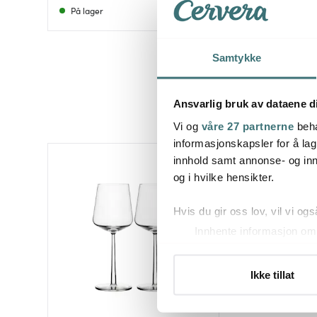
På lager
På lager
Samtykke
Ansvarlig bruk av dataene d
Vi og
våre 27 partnerne
beha
informasjonskapsler for å lag
innhold samt annonse- og inn
og i hvilke hensikter.
Hvis du gir oss lov, vil vi ogs
Innhente informasjon om 
Identifisere enheten din 
Under
mer info
kan du lese 
Ikke tillat
Du kan hele tiden endre eller