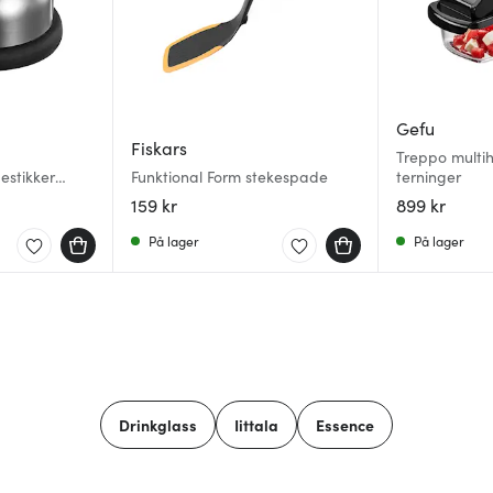
Gefu
Fiskars
Treppo multih
estikker
Funktional Form stekespade
terninger
159 kr
899 kr
På lager
På lager
Drinkglass
Iittala
Essence