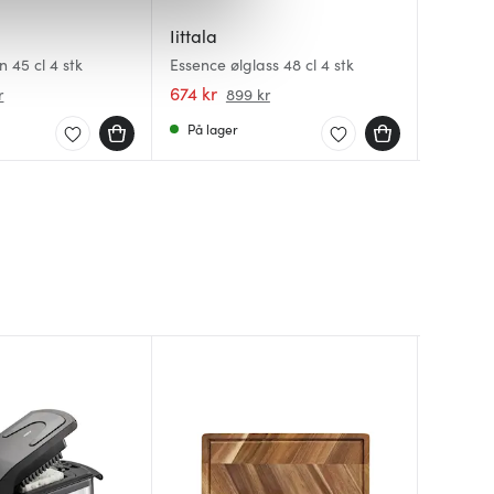
iale mediefunksjoner og for å
Iittala
 med partnerne våre innen
Iittala
Iittala
Essence 
u har gjort tilgjengelig for
n 45 cl 4 stk
Essence ølglass 48 cl 4 stk
Essence 
stk
674 kr
469 kr
469 kr
r
899 kr
På lager
På lag
På lag