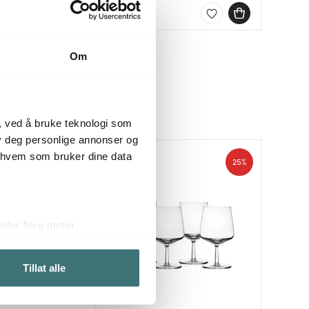
På lager
På lag
På lag
Om
, ved å bruke teknologi som
lby deg personlige annonser og
r hvem som bruker dine data
25%
25%
for flere meter
ykk)
elge hvordan de skal brukes.
Tillat alle
sler.