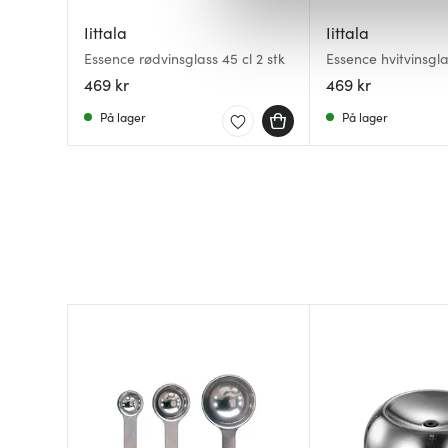
Vi bruker informasjonskapsler
analysere trafikken vår. Vi 
Iittala
Iittala
sosiale medier, annonsering 
Essence rødvinsglass 45 cl 2 stk
Essence hvitvinsglas
dem, eller som de har samlet
469 kr
469 kr
På lager
På lager