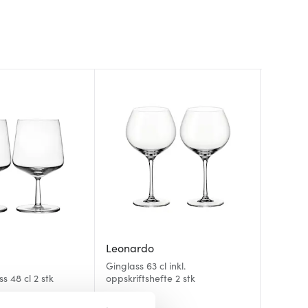
Leonardo
Iittala
Eva So
Ginglass 63 cl inkl.
Essence 
s 48 cl 2 stk
oppskriftshefte 2 stk
Gin glas
stk
299 kr
269 kr
674 kr