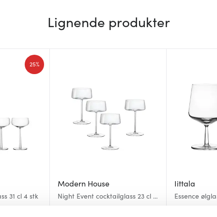
Lignende produkter
25%
Modern House
Iittala
s 31 cl 4 stk
Night Event cocktailglass 23 cl 4
Essence ølglas
stk
499 kr
469 kr