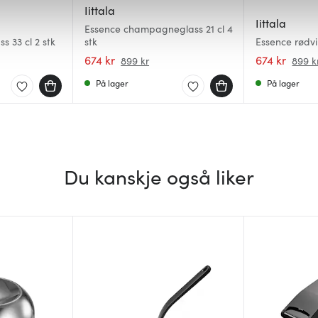
 for å gi innhold og annonser et personlig preg, for å levere sos
Iittala
deler dessuten informasjon om hvordan du bruker nettstedet vårt,
Iittala
Essence champagneglass 21 cl 4
og analysearbeid, som kan kombinere den med annen informasjon d
s 33 cl 2 stk
stk
Essence rødvi
 inn gjennom din bruk av tjenestene deres.
674 kr
674 kr
899 kr
899 k
På lager
På lager
Du kanskje også liker