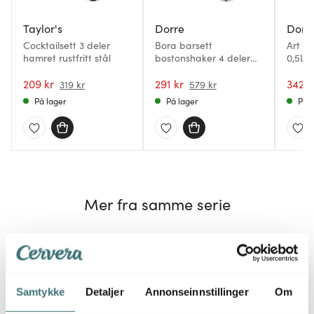
Taylor's
Dorre
Dorr
Cocktailsett 3 deler
Bora barsett
Art b
hamret rustfritt stål
bostonshaker 4 deler
0,5L
rustfritt stål
209 kr
291 kr
342 k
319 kr
579 kr
På lager
På lager
På l
Mer fra samme serie
20%
Samtykke
Detaljer
Annonseinnstillinger
Om