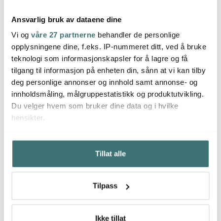
Ansvarlig bruk av dataene dine
Vi og
våre 27 partnerne
behandler de personlige
opplysningene dine, f.eks. IP-nummeret ditt, ved å bruke
Stiernholm
Stiernholm
Stier
teknologi som informasjonskapsler for å lagre og få
Drink Collection
Drink Collection barskje
Drink 
champagnestopper
30 cm blank stål
m/sug
tilgang til informasjon på enheten din, sånn at vi kan tilby
svart
87 kr
99 kr
blank
119 kr
109 kr
deg personlige annonser og innhold samt annonse- og
På lager
På lager
På l
innholdsmåling, målgruppestatistikk og produktutvikling.
Du velger hvem som bruker dine data og i hvilke
hensikter.
Hvis du gir oss lov, vil vi også gjerne:
Tillat alle
Innhente informasjon om den geografiske
Du kanskje også liker
beliggenheten din, som kan være nøyaktig innenfor
flere meter
Tilpass
Identifisere enheten din ved å aktivt skanne den for
30%
bestemte karakteristikker (fingeravtrykk)
Under
mer info
kan du lese om hvordan dine personlige
Ikke tillat