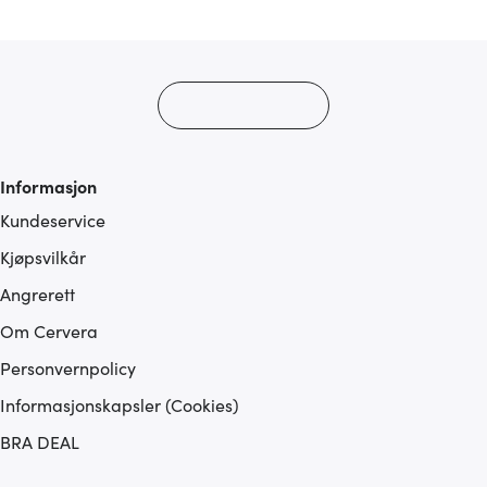
med annen informasjon du har gjort tilgjengelig for dem,
eller som de har samlet inn gjennom din bruk av
tjenestene deres.
Informasjon
Kundeservice
Kjøpsvilkår
Angrerett
Om Cervera
Personvernpolicy
Informasjonskapsler (Cookies)
BRA DEAL