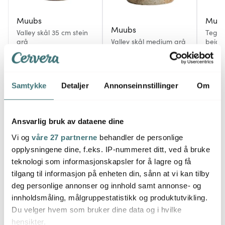
Muubs
Muu
Muubs
Valley skål 35 cm stein
Tega 
grå
Valley skål medium grå
beige
828 kr
239 kr
262 k
1104 kr
319 kr
Få på lager
På lager
Få p
Samtykke
Detaljer
Annonseinnstillinger
Om
Ansvarlig bruk av dataene dine
Vi og
våre 27 partnerne
behandler de personlige
Du kanskje også liker
opplysningene dine, f.eks. IP-nummeret ditt, ved å bruke
teknologi som informasjonskapsler for å lagre og få
tilgang til informasjon på enheten din, sånn at vi kan tilby
25%
25%
deg personlige annonser og innhold samt annonse- og
innholdsmåling, målgruppestatistikk og produktutvikling.
Du velger hvem som bruker dine data og i hvilke
hensikter.