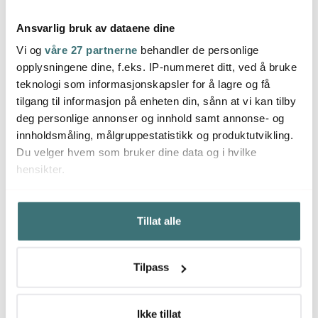
Ansvarlig bruk av dataene dine
Vi og
våre 27 partnerne
behandler de personlige
Mepal
Muubs
Muu
opplysningene dine, f.eks. IP-nummeret ditt, ved å bruke
Vita vannflaske 0,5L
Vita salt- og
Vita o
teknologi som informasjonskapsler for å lagre og få
vivid mauve
pepperbøsse 8,5 cm lys
cm lys
rosa
tilgang til informasjon på enheten din, sånn at vi kan tilby
249 kr
236 kr
472 k
314 kr
deg personlige annonser og innhold samt annonse- og
På lager
På lager
Få p
innholdsmåling, målgruppestatistikk og produktutvikling.
Du velger hvem som bruker dine data og i hvilke
hensikter.
Hvis du gir oss lov, vil vi også gjerne:
Tillat alle
Innhente informasjon om den geografiske
Du kanskje også liker
beliggenheten din, som kan være nøyaktig innenfor
flere meter
Tilpass
Identifisere enheten din ved å aktivt skanne den for
25%
bestemte karakteristikker (fingeravtrykk)
Under
mer info
kan du lese om hvordan dine personlige
Ikke tillat