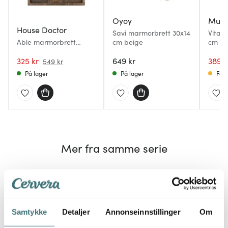
Oyoy
Muu
House Doctor
Savi marmorbrett 30x14
Vita t
Able marmorbrett
cm beige
cm lys
24x14 cm brun
325 kr
649 kr
389 k
549 kr
På lager
På lager
Få p
Mer fra samme serie
25%
Samtykke
Detaljer
Annonseinnstillinger
Om