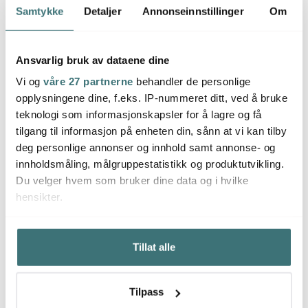
Lagersalg
Lagersalg
Lagers
40%
40%
Samtykke
Detaljer
Annonseinnstillinger
Om
Ansvarlig bruk av dataene dine
Vi og
våre 27 partnerne
behandler de personlige
opplysningene dine, f.eks. IP-nummeret ditt, ved å bruke
teknologi som informasjonskapsler for å lagre og få
tilgang til informasjon på enheten din, sånn at vi kan tilby
Lyngby Porcelæn
Lyngby Porcelæn
Lyng
deg personlige annonser og innhold samt annonse- og
Rhombe Earth kopp
Rhombe Earth kopp
Rhomb
med hank 39 cl slate
med hank 39 cl clay
cm sl
innholdsmåling, målgruppestatistikk og produktutvikling.
191 kr
191 kr
179 k
319 kr
319 kr
Du velger hvem som bruker dine data og i hvilke
Få på lager
Få på lager
På l
hensikter.
Hvis du gir oss lov, vil vi også gjerne:
Tillat alle
Innhente informasjon om den geografiske
beliggenheten din, som kan være nøyaktig innenfor
flere meter
Du kanskje også liker
Tilpass
Identifisere enheten din ved å aktivt skanne den for