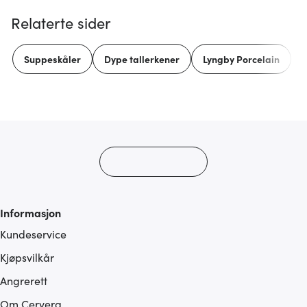
Relaterte sider
Suppeskåler
Dype tallerkener
Lyngby Porcelain
Informasjon
Kundeservice
Kjøpsvilkår
Angrerett
Om Cervera