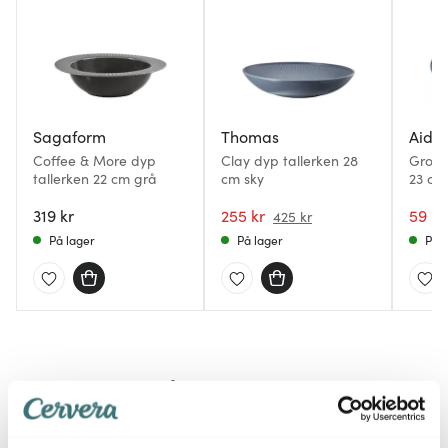
Sagaform
Thomas
Aida
Coffee & More dyp
Clay dyp tallerken 28
Groov
tallerken 22 cm grå
cm sky
23 cm 
319 kr
255 kr
59 kr
425 kr
På lager
På lager
På l
Mer fra samme serie