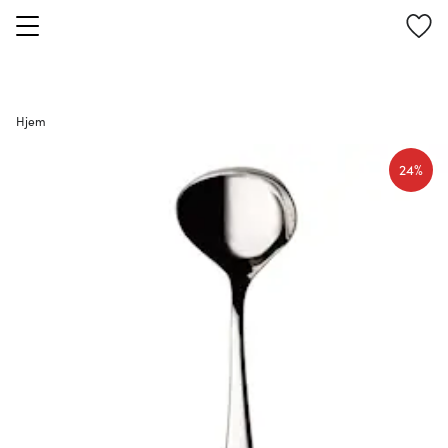
Hjem
24%