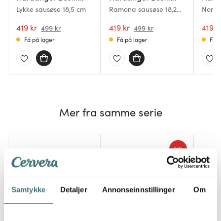
Lykke sausøse 18,5 cm
Ramona sausøse 18,2
Nora 
cm
419 kr
419 kr
419 k
499 kr
499 kr
Få på lager
Få på lager
Få p
Mer fra samme serie
31%
Samtykke
Detaljer
Annonseinnstillinger
Om