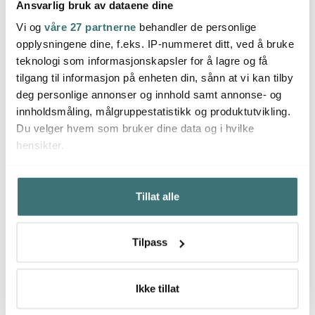
Ansvarlig bruk av dataene dine
Hardanger Bestikk
Hardanger Bestikk
Hard
Vi og
våre 27 partnerne
behandler de personlige
Tuva bestikksett 24
Tuva dessertsett 7 deler
Tuva s
opplysningene dine, f.eks. IP-nummeret ditt, ved å bruke
deler
teknologi som informasjonskapsler for å lagre og få
4200 kr
899 kr
479 k
1299 kr
tilgang til informasjon på enheten din, sånn at vi kan tilby
På lager
På lager
Få p
deg personlige annonser og innhold samt annonse- og
innholdsmåling, målgruppestatistikk og produktutvikling.
Du velger hvem som bruker dine data og i hvilke
hensikter.
Hvis du gir oss lov, vil vi også gjerne:
Du kanskje også liker
Tillat alle
Innhente informasjon om den geografiske
beliggenheten din, som kan være nøyaktig innenfor
flere meter
40%
25%
Tilpass
Identifisere enheten din ved å aktivt skanne den for
bestemte karakteristikker (fingeravtrykk)
Under
mer info
kan du lese om hvordan dine personlige
Ikke tillat
data behandles og hvordan du kan velge hvordan de skal