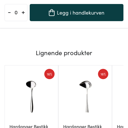
-
+
Legg i handlekurven
Lignende produkter
16%
16%
Hardanger Bestikk
Hardanger Bestikk
Hard