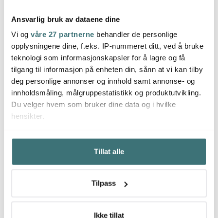
Ansvarlig bruk av dataene dine
Vi og
våre 27 partnerne
behandler de personlige
opplysningene dine, f.eks. IP-nummeret ditt, ved å bruke
Hardanger Bestikk
Hardanger Bestikk
Hard
teknologi som informasjonskapsler for å lagre og få
Tuva bestikksett 24
Tuva salatsett 2 deler
Tuva k
deler
tilgang til informasjon på enheten din, sånn at vi kan tilby
4200 kr
479 kr
515 k
719 kr
deg personlige annonser og innhold samt annonse- og
På lager
Få på lager
Få p
innholdsmåling, målgruppestatistikk og produktutvikling.
Du velger hvem som bruker dine data og i hvilke
hensikter.
Hvis du gir oss lov, vil vi også gjerne:
Tillat alle
Innhente informasjon om den geografiske
Du kanskje også liker
beliggenheten din, som kan være nøyaktig innenfor
flere meter
Tilpass
Identifisere enheten din ved å aktivt skanne den for
22%
bestemte karakteristikker (fingeravtrykk)
Under
mer info
kan du lese om hvordan dine personlige
Ikke tillat