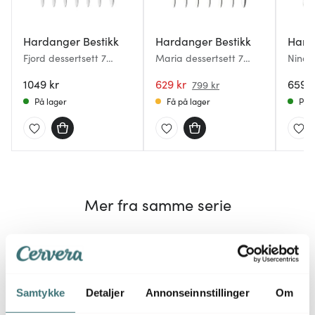
Hardanger Bestikk
Hardanger Bestikk
Hard
Fjord dessertsett 7
Maria dessertsett 7
Nina 
deler
deler
1049 kr
629 kr
659 k
799 kr
På lager
Få på lager
På l
Mer fra samme serie
Lagers
33%
Samtykke
Detaljer
Annonseinnstillinger
Om