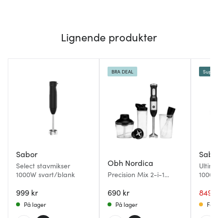
Lignende produkter
BRA DEAL
Super
Sabor
Sabo
Obh Nordica
Select stavmikser
Ultim
1000W svart/blank
Precision Mix 2-i-1
1000W
stavmikser 850W
svart/
999 kr
svart/sølv
690 kr
849 k
På lager
På lager
Få p