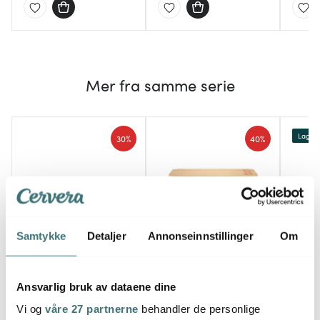
Mer fra samme serie
Lagers
30%
40%
Samtykke
Detaljer
Annonseinnstillinger
Om
Bodum
Bod
Nicolas Vahé
Bistro brødboks
Bistro
Bistro lunsjtallerken 21
m/skjærefjøl hvit
til kj
Ansvarlig bruk av dataene dine
cm 2 stk blå/hvit
Vi og
våre 27 partnerne
behandler de personlige
301 kr
359 kr
799 k
430 kr
599 kr