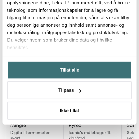
opplysningene dine, f.eks. IP-nummeret ditt, ved å bruke
Få på lager
Få på lager
På l
teknologi som informasjonskapsler for å lagre og få
tilgang til informasjon på enheten din, sånn at vi kan tilby
deg personlige annonser og innhold samt annonse- og
innholdsmåling, målgruppestatistikk og produktutvikling.
Du velger hvem som bruker dine data og i hvilke
hensikter.
Du kanskje også liker
Hvis du gir oss lov, vil vi også gjerne:
Tillat alle
Innhente informasjon om den geografiske
36%
beliggenheten din, som kan være nøyaktig innenfor
flere meter
Tilpass
Identifisere enheten din ved å aktivt skanne den for
bestemte karakteristikker (fingeravtrykk)
Under
mer info
kan du lese om hvordan dine personlige
Ikke tillat
data behandles og hvordan du kan velge hvordan de skal
Mingle
Pyrex
Sabo
brukes. Du kan hele tiden endre eller trekke tilbake ditt
samtykke fra erklæringen om informasjonskapsler.
Digitalt termometer
Iconic's målebeger 1L
Selec
svart
klar/rød
svart