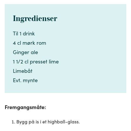
Ingredienser
Til 1 drink​​​​‌ ‍ ​‍​‍‌‍ ‌ ​‍‌‍‍‌‌‍‌ ‌‍‍‌‌‍ ‍​‍​‍​ ‍‍​‍​‍‌ ​ ‌‍​‌‌‍ ‍‌‍‍‌‌ ‌​‌ ‍‌​‍ ‍‌‍‍‌‌‍ ​‍​‍​‍ ​​‍​‍‌‍‍​‌ ​‍‌‍‌‌‌‍‌‍​‍​‍​ ‍‍​‍​‍‌‍‍​‌ ‌​‌ ‌​‌ ​​‌ ​ ​ ‍‍​‍ ​‍ ‌‍​ ‌‍ ‌‌ ​ ​‍ ‍‌‍​ ‌‍‌‌‌ ​‍‌ ‌‍‌‍‌‌‌ ​‍‌‍​‌​‍ ‍‌ ​ ‌‍‌‌​‍ ‌ ​​‌ ​‍‌‍ ‌‍‌​‌ ‌‌‌‍​ ‌ ‌​‌‍‍‌‌‍ ‌‍ ‍​‍ ‌‍‍‌‌‍ ‍‌ ‌​‌‍‌‌‌‍ ‍‌ ‌​​‍ ‌‍‌‌‌‍‌​‌‍‍‌‌ ‌​​‍ ‌‍ ‌‌‍ ‌‍‌​‌‍‌‌​ ‌‌ ​​‌ ​‍‌‍‌‌‌ ​ ‌‍‌‌‌‍ ‍‌ ‌​‌‍​‌‌ ‌​‌‍‍‌‌‍ ‌‍ ‍​ ‍ ‌‍‍‌‌‍‌​​ ‌‌‍‍‌​ ​‌​ ‍​‌‍ ‍​‍ ‍​ ‌‌‌‍​‌​ ​‌​ ‌ ​ ​​​ ‍​‌‍‌​​ ‍‌​‍ ‌‌‍‌‍‌‍‌​​ ‍‌​ ​​​‍ ‌​ ‌​‌‍‌‌​ ‌‌​ ‍‌​‍ ‌​ ‍​​ ​‌‌‍‌‌​ ​ ​‍ ‌‌‍‌‍​ ‌‍​ ‍​‌‍‌​‌‍​‍​ ‍‌​ ​‍​ ​​​ ‌​‌‍​ ‌‍‌‌​ ​​​‍ ‍‌‍ ‍‌‍ ​ ‍ ‌ ‌​‌ ‍‌‌ ​​‌‍‌‌​ ‌‌ ​​‌‍​‌‌‍‌ ‌‍‌‌​ ‍ ‌ ​​‌‍​‌‌ ‌​‌‍‍​​ ‌‌‍​‍‌‍ ​‌‍ ‌‍​ ‌‍‍ ‌ ​ ​‍‌‌​ ‌‌‌​​‍‌‌ ‌‍‍ ‌‍‌‌‌ ‍‌​‍‌‌​ ​ ‌​‌​​‍‌‌​ ​ ‌​‌​​‍‌‌​ ​‍​ ​‍​ ‌‌‌‍​‌​ ​‍​ ​ ​ ‌ ‌‍​ ‌‍​‌​ ‌‍​‍ ‌​ ​​‌‍‌‍​ ​‍‌‍‌​​‍ ‌​ ‌​‌‍​‌‌‍‌​‌‍​ ​‍ ‌‌‍​‌‌‍‌​​ ​ ​ ‌ ​‍ ‌​ ‌​​ ​ ​ ‌​​ ‌‍‌‍​‍​ ‍‌​ ‍‌​ ​ ​ ‌​‌‍​‍‌‍​ ‌‍‌​​‍‌‌​ ​‍​ ​‍​‍‌‌​ ‌‌‌​‌​​‍ ‍‌‍​ ‌‍ ‌‍ ​‌ ‌‌‌‍ ‌‌‍ ‍‌ ​ ​‍‌‌​ ‌‌‌​​‍‌‌ ‌‍‍ ‌‍‌‌‌ ‍‌​‍‌‌​ ​ ‌​‌​​‍‌‌​ ​ ‌​‌​​‍‌‌​ ​‍​ ​‍‌‍‌‍‌‍‌‌​ ​​‌‍‌‌​ ‌ ​ ​ ​ ‌‍‌‍‌‌​ ‍​​ ​ ​ ‌ ​ ​ ​‍‌‌​ ​‍​ ​‍​‍‌‌​ ‌‌‌​‌​​‍ ‍‌‍‍‌‌ ‌​‌‍‌‌‌‍ ‌‌ ​ ​‍‌‌​ ‌‌‌​​‍​ ​​​‍‌‌​ ‌‌‌​‌​​ ‌‍​‍‌‍​‌‌ ​ ‌‍‌‌‌‌‌‌‌ ​‍‌‍ ​​ ‌‌‍‍​‌ ‌​‌ ‌​‌ ​​‌ ​ ​‍‌‌​ ​ ‌​​‌​‍‌‌​ ​‍‌​‌‍​‍‌‌​ ​‍‌​‌‍‌‍​ ‌‍ ‌‌ ​ ​‍ ‍‌‍​ ‌‍‌‌‌ ​‍‌ ‌‍‌‍‌‌‌ ​‍‌‍​‌​‍ ‍‌ ​ ‌‍‌‌​‍‌‍‌‍‍‌‌‍‌​​ ‌‌‍‍‌​ ​‌​ ‍​‌‍ ‍​‍ ‍​ ‌‌‌‍​‌​ ​‌​ ‌ ​ ​​​ ‍​‌‍‌​​ ‍‌​‍ ‌‌‍‌‍‌‍‌​​ ‍‌​ ​​​‍ ‌​ ‌​‌‍‌‌​ ‌‌​ ‍‌​‍ ‌​ ‍​​ ​‌‌‍‌‌​ ​ ​‍ ‌‌‍‌‍​ ‌‍​ ‍​‌‍‌​‌‍​‍​ ‍‌​ ​‍​ ​​​ ‌​‌‍​ ‌‍‌‌​ ​​​‍ ‍‌‍ ‍‌‍ ​‍‌‍‌ ‌​‌ ‍‌‌ ​​‌‍‌‌​ ‌‌ ​​‌‍​‌‌‍‌ ‌‍‌‌​‍‌‍‌ ​​‌‍​‌‌ ‌​‌‍‍​​ ‌‌‍​‍‌‍ ​‌‍ ‌‍​ ‌‍‍ ‌ ​ ​‍‌‌​ ‌‌‌​​‍‌‌ ‌‍‍ ‌‍‌‌‌ ‍‌​‍‌‌​ ​ ‌​‌​​‍‌‌​ ​ ‌​‌​​‍‌‌​ ​‍​ ​‍​ ‌‌‌‍​‌​ ​‍​ ​ ​ ‌ ‌‍​ ‌‍​‌​ ‌‍​‍ ‌​ ​​‌‍‌‍​ ​‍‌‍‌​​‍ ‌​ ‌​‌‍​‌‌‍‌​‌‍​ ​‍ ‌‌‍​‌‌‍‌​​ ​ ​ ‌ ​‍ ‌​ ‌​​ ​ ​ ‌​​ ‌‍‌‍​‍​ ‍‌​ ‍‌​ ​ ​ ‌​‌‍​‍‌‍​ ‌‍‌​​‍‌‌​ ​‍​ ​‍​‍‌‌​ ‌‌‌​‌​​‍ ‍‌‍​ ‌‍ ‌‍ ​‌ ‌‌‌‍ ‌‌‍ ‍‌ ​ ​‍‌‌​ ‌‌‌​​‍‌‌ ‌‍‍ ‌‍‌‌‌ ‍‌​‍‌‌​ ​ ‌​‌​​‍‌‌​ ​ ‌​‌​​‍‌‌​ ​‍​ ​‍‌‍‌‍‌‍‌‌​ ​​‌‍‌‌​ ‌ ​ ​ ​ ‌‍‌‍‌‌​ ‍​​ ​ ​ ‌ ​ ​ ​‍‌‌​ ​‍​ ​‍​‍‌‌​ ‌‌‌​‌​​‍ ‍‌‍‍‌‌ ‌​‌‍‌‌‌‍ ‌‌ ​ ​‍‌‌​ ‌‌‌​​‍​ ​​​‍‌‌​ ‌‌‌​‌​​‍‌‍‌ ‌ ‌‍ ‌ ​‍‌‍‍ ‌ ​ ‌ ​​‌‍​‌‌‍​ ‌‍‌‌​ ‌‌ ​​‌ ​‍‌‍ ‌‍‌​‌ ‌‌‌‍​ ‌ ‌​‌‍‍‌‌‍ ‌‍ ‍​‍‌‍‌ ​​‌‍‌‌‌ ​‍‌ ​ ‌ ​​‌‍‌‌‌‍​ ‌ ‌​‌‍‍‌‌ ‌‍‌‍‌‌​ ‌‌ ​​‌ ‌‌‌‍​‍‌‍ ​‌‍‍‌‌ ​ ‌‍‍​‌‍‌‌‌‍‌​​‍​‍‌ ‌
4 cl mørk rom​​​​‌ ‍ ​‍​‍‌‍ ‌ ​‍‌‍‍‌‌‍‌ ‌‍‍‌‌‍ ‍​‍​‍​ ‍‍​‍​‍‌ ​ ‌‍​‌‌‍ ‍‌‍‍‌‌ ‌​‌ ‍‌​‍ ‍‌‍‍‌‌‍ ​‍​‍​‍ ​​‍​‍‌‍‍​‌ ​‍‌‍‌‌‌‍‌‍​‍​‍​ ‍‍​‍​‍‌‍‍​‌ ‌​‌ ‌​‌ ​​‌ ​ ​ ‍‍​‍ ​‍ ‌‍​ ‌‍ ‌‌ ​ ​‍ ‍‌‍​ ‌‍‌‌‌ ​‍‌ ‌‍‌‍‌‌‌ ​‍‌‍​‌​‍ ‍‌ ​ ‌‍‌‌​‍ ‌ ​​‌ ​‍‌‍ ‌‍‌​‌ ‌‌‌‍​ ‌ ‌​‌‍‍‌‌‍ ‌‍ ‍​‍ ‌‍‍‌‌‍ ‍‌ ‌​‌‍‌‌‌‍ ‍‌ ‌​​‍ ‌‍‌‌‌‍‌​‌‍‍‌‌ ‌​​‍ ‌‍ ‌‌‍ ‌‍‌​‌‍‌‌​ ‌‌ ​​‌ ​‍‌‍‌‌‌ ​ ‌‍‌‌‌‍ ‍‌ ‌​‌‍​‌‌ ‌​‌‍‍‌‌‍ ‌‍ ‍​ ‍ ‌‍‍‌‌‍‌​​ ‌‌‍‍‌​ ​‌​ ‍​‌‍ ‍​‍ ‍​ ‌‌‌‍​‌​ ​‌​ ‌ ​ ​​​ ‍​‌‍‌​​ ‍‌​‍ ‌‌‍‌‍‌‍‌​​ ‍‌​ ​​​‍ ‌​ ‌​‌‍‌‌​ ‌‌​ ‍‌​‍ ‌​ ‍​​ ​‌‌‍‌‌​ ​ ​‍ ‌‌‍‌‍​ ‌‍​ ‍​‌‍‌​‌‍​‍​ ‍‌​ ​‍​ ​​​ ‌​‌‍​ ‌‍‌‌​ ​​​‍ ‍‌‍ ‍‌‍ ​ ‍ ‌ ‌​‌ ‍‌‌ ​​‌‍‌‌​ ‌‌ ​​‌‍​‌‌‍‌ ‌‍‌‌​ ‍ ‌ ​​‌‍​‌‌ ‌​‌‍‍​​ ‌‌‍​‍‌‍ ​‌‍ ‌‍​ ‌‍‍ ‌ ​ ​‍‌‌​ ‌‌‌​​‍‌‌ ‌‍‍ ‌‍‌‌‌ ‍‌​‍‌‌​ ​ ‌​‌​​‍‌‌​ ​ ‌​‌​​‍‌‌​ ​‍​ ​‍​ ‌‌‌‍​‌​ ​‍​ ​ ​ ‌ ‌‍​ ‌‍​‌​ ‌‍​‍ ‌​ ​​‌‍‌‍​ ​‍‌‍‌​​‍ ‌​ ‌​‌‍​‌‌‍‌​‌‍​ ​‍ ‌‌‍​‌‌‍‌​​ ​ ​ ‌ ​‍ ‌​ ‌​​ ​ ​ ‌​​ ‌‍‌‍​‍​ ‍‌​ ‍‌​ ​ ​ ‌​‌‍​‍‌‍​ ‌‍‌​​‍‌‌​ ​‍​ ​‍​‍‌‌​ ‌‌‌​‌​​‍ ‍‌‍​ ‌‍ ‌‍ ​‌ ‌‌‌‍ ‌‌‍ ‍‌ ​ ​‍‌‌​ ‌‌‌​​‍‌‌ ‌‍‍ ‌‍‌‌‌ ‍‌​‍‌‌​ ​ ‌​‌​​‍‌‌​ ​ ‌​‌​​‍‌‌​ ​‍​ ​‍‌‍‌‍‌‍‌‌​ ​​‌‍‌‌​ ‌ ​ ​ ​ ‌‍‌‍‌‌​ ‍​​ ​ ​ ‌ ​ ​ ​‍‌‌​ ​‍​ ​‍​‍‌‌​ ‌‌‌​‌​​‍ ‍‌‍‍‌‌ ‌​‌‍‌‌‌‍ ‌‌ ​ ​‍‌‌​ ‌‌‌​​‍​ ​‌​‍‌‌​ ‌‌‌​‌​​ ‌‍​‍‌‍​‌‌ ​ ‌‍‌‌‌‌‌‌‌ ​‍‌‍ ​​ ‌‌‍‍​‌ ‌​‌ ‌​‌ ​​‌ ​ ​‍‌‌​ ​ ‌​​‌​‍‌‌​ ​‍‌​‌‍​‍‌‌​ ​‍‌​‌‍‌‍​ ‌‍ ‌‌ ​ ​‍ ‍‌‍​ ‌‍‌‌‌ ​‍‌ ‌‍‌‍‌‌‌ ​‍‌‍​‌​‍ ‍‌ ​ ‌‍‌‌​‍‌‍‌‍‍‌‌‍‌​​ ‌‌‍‍‌​ ​‌​ ‍​‌‍ ‍​‍ ‍​ ‌‌‌‍​‌​ ​‌​ ‌ ​ ​​​ ‍​‌‍‌​​ ‍‌​‍ ‌‌‍‌‍‌‍‌​​ ‍‌​ ​​​‍ ‌​ ‌​‌‍‌‌​ ‌‌​ ‍‌​‍ ‌​ ‍​​ ​‌‌‍‌‌​ ​ ​‍ ‌‌‍‌‍​ ‌‍​ ‍​‌‍‌​‌‍​‍​ ‍‌​ ​‍​ ​​​ ‌​‌‍​ ‌‍‌‌​ ​​​‍ ‍‌‍ ‍‌‍ ​‍‌‍‌ ‌​‌ ‍‌‌ ​​‌‍‌‌​ ‌‌ ​​‌‍​‌‌‍‌ ‌‍‌‌​‍‌‍‌ ​​‌‍​‌‌ ‌​‌‍‍​​ ‌‌‍​‍‌‍ ​‌‍ ‌‍​ ‌‍‍ ‌ ​ ​‍‌‌​ ‌‌‌​​‍‌‌ ‌‍‍ ‌‍‌‌‌ ‍‌​‍‌‌​ ​ ‌​‌​​‍‌‌​ ​ ‌​‌​​‍‌‌​ ​‍​ ​‍​ ‌‌‌‍​‌​ ​‍​ ​ ​ ‌ ‌‍​ ‌‍​‌​ ‌‍​‍ ‌​ ​​‌‍‌‍​ ​‍‌‍‌​​‍ ‌​ ‌​‌‍​‌‌‍‌​‌‍​ ​‍ ‌‌‍​‌‌‍‌​​ ​ ​ ‌ ​‍ ‌​ ‌​​ ​ ​ ‌​​ ‌‍‌‍​‍​ ‍‌​ ‍‌​ ​ ​ ‌​‌‍​‍‌‍​ ‌‍‌​​‍‌‌​ ​‍​ ​‍​‍‌‌​ ‌‌‌​‌​​‍ ‍‌‍​ ‌‍ ‌‍ ​‌ ‌‌‌‍ ‌‌‍ ‍‌ ​ ​‍‌‌​ ‌‌‌​​‍‌‌ ‌‍‍ ‌‍‌‌‌ ‍‌​‍‌‌​ ​ ‌​‌​​‍‌‌​ ​ ‌​‌​​‍‌‌​ ​‍​ ​‍‌‍‌‍‌‍‌‌​ ​​‌‍‌‌​ ‌ ​ ​ ​ ‌‍‌‍‌‌​ ‍​​ ​ ​ ‌ ​ ​ ​‍‌‌​ ​‍​ ​‍​‍‌‌​ ‌‌‌​‌​​‍ ‍‌‍‍‌‌ ‌​‌‍‌‌‌‍ ‌‌ ​ ​‍‌‌​ ‌‌‌​​‍​ ​‌​‍‌‌​ ‌‌‌​‌​​‍‌‍‌ ‌ ‌‍ ‌ ​‍‌‍‍ ‌ ​ ‌ ​​‌‍​‌‌‍​ ‌‍‌‌​ ‌‌ ​​‌ ​‍‌‍ ‌‍‌​‌ ‌‌‌‍​ ‌ ‌​‌‍‍‌‌‍ ‌‍ ‍​‍‌‍‌ ​​‌‍‌‌‌ ​‍‌ ​ ‌ ​​‌‍‌‌‌‍​ ‌ ‌​‌‍‍‌‌ ‌‍‌‍‌‌​ ‌‌ ​​‌ ‌‌‌‍​‍‌‍ ​‌‍‍‌‌ ​ ‌‍‍​‌‍‌‌‌‍‌​​‍​‍‌ ‌
Ginger ale​​​​‌ ‍ ​‍​‍‌‍ ‌ ​‍‌‍‍‌‌‍‌ ‌‍‍‌‌‍ ‍​‍​‍​ ‍‍​‍​‍‌ ​ ‌‍​‌‌‍ ‍‌‍‍‌‌ ‌​‌ ‍‌​‍ ‍‌‍‍‌‌‍ ​‍​‍​‍ ​​‍​‍‌‍‍​‌ ​‍‌‍‌‌‌‍‌‍​‍​‍​ ‍‍​‍​‍‌‍‍​‌ ‌​‌ ‌​‌ ​​‌ ​ ​ ‍‍​‍ ​‍ ‌‍​ ‌‍ ‌‌ ​ ​‍ ‍‌‍​ ‌‍‌‌‌ ​‍‌ ‌‍‌‍‌‌‌ ​‍‌‍​‌​‍ ‍‌ ​ ‌‍‌‌​‍ ‌ ​​‌ ​‍‌‍ ‌‍‌​‌ ‌‌‌‍​ ‌ ‌​‌‍‍‌‌‍ ‌‍ ‍​‍ ‌‍‍‌‌‍ ‍‌ ‌​‌‍‌‌‌‍ ‍‌ ‌​​‍ ‌‍‌‌‌‍‌​‌‍‍‌‌ ‌​​‍ ‌‍ ‌‌‍ ‌‍‌​‌‍‌‌​ ‌‌ ​​‌ ​‍‌‍‌‌‌ ​ ‌‍‌‌‌‍ ‍‌ ‌​‌‍​‌‌ ‌​‌‍‍‌‌‍ ‌‍ ‍​ ‍ ‌‍‍‌‌‍‌​​ ‌‌‍‍‌​ ​‌​ ‍​‌‍ ‍​‍ ‍​ ‌‌‌‍​‌​ ​‌​ ‌ ​ ​​​ ‍​‌‍‌​​ ‍‌​‍ ‌‌‍‌‍‌‍‌​​ ‍‌​ ​​​‍ ‌​ ‌​‌‍‌‌​ ‌‌​ ‍‌​‍ ‌​ ‍​​ ​‌‌‍‌‌​ ​ ​‍ ‌‌‍‌‍​ ‌‍​ ‍​‌‍‌​‌‍​‍​ ‍‌​ ​‍​ ​​​ ‌​‌‍​ ‌‍‌‌​ ​​​‍ ‍‌‍ ‍‌‍ ​ ‍ ‌ ‌​‌ ‍‌‌ ​​‌‍‌‌​ ‌‌ ​​‌‍​‌‌‍‌ ‌‍‌‌​ ‍ ‌ ​​‌‍​‌‌ ‌​‌‍‍​​ ‌‌‍​‍‌‍ ​‌‍ ‌‍​ ‌‍‍ ‌ ​ ​‍‌‌​ ‌‌‌​​‍‌‌ ‌‍‍ ‌‍‌‌‌ ‍‌​‍‌‌​ ​ ‌​‌​​‍‌‌​ ​ ‌​‌​​‍‌‌​ ​‍​ ​‍​ ‌‌‌‍​‌​ ​‍​ ​ ​ ‌ ‌‍​ ‌‍​‌​ ‌‍​‍ ‌​ ​​‌‍‌‍​ ​‍‌‍‌​​‍ ‌​ ‌​‌‍​‌‌‍‌​‌‍​ ​‍ ‌‌‍​‌‌‍‌​​ ​ ​ ‌ ​‍ ‌​ ‌​​ ​ ​ ‌​​ ‌‍‌‍​‍​ ‍‌​ ‍‌​ ​ ​ ‌​‌‍​‍‌‍​ ‌‍‌​​‍‌‌​ ​‍​ ​‍​‍‌‌​ ‌‌‌​‌​​‍ ‍‌‍​ ‌‍ ‌‍ ​‌ ‌‌‌‍ ‌‌‍ ‍‌ ​ ​‍‌‌​ ‌‌‌​​‍‌‌ ‌‍‍ ‌‍‌‌‌ ‍‌​‍‌‌​ ​ ‌​‌​​‍‌‌​ ​ ‌​‌​​‍‌‌​ ​‍​ ​‍‌‍‌‍‌‍‌‌​ ​​‌‍‌‌​ ‌ ​ ​ ​ ‌‍‌‍‌‌​ ‍​​ ​ ​ ‌ ​ ​ ​‍‌‌​ ​‍​ ​‍​‍‌‌​ ‌‌‌​‌​​‍ ‍‌‍‍‌‌ ‌​‌‍‌‌‌‍ ‌‌ ​ ​‍‌‌​ ‌‌‌​​‍​ ​‍​‍‌‌​ ‌‌‌​‌​​ ‌‍​‍‌‍​‌‌ ​ ‌‍‌‌‌‌‌‌‌ ​‍‌‍ ​​ ‌‌‍‍​‌ ‌​‌ ‌​‌ ​​‌ ​ ​‍‌‌​ ​ ‌​​‌​‍‌‌​ ​‍‌​‌‍​‍‌‌​ ​‍‌​‌‍‌‍​ ‌‍ ‌‌ ​ ​‍ ‍‌‍​ ‌‍‌‌‌ ​‍‌ ‌‍‌‍‌‌‌ ​‍‌‍​‌​‍ ‍‌ ​ ‌‍‌‌​‍‌‍‌‍‍‌‌‍‌​​ ‌‌‍‍‌​ ​‌​ ‍​‌‍ ‍​‍ ‍​ ‌‌‌‍​‌​ ​‌​ ‌ ​ ​​​ ‍​‌‍‌​​ ‍‌​‍ ‌‌‍‌‍‌‍‌​​ ‍‌​ ​​​‍ ‌​ ‌​‌‍‌‌​ ‌‌​ ‍‌​‍ ‌​ ‍​​ ​‌‌‍‌‌​ ​ ​‍ ‌‌‍‌‍​ ‌‍​ ‍​‌‍‌​‌‍​‍​ ‍‌​ ​‍​ ​​​ ‌​‌‍​ ‌‍‌‌​ ​​​‍ ‍‌‍ ‍‌‍ ​‍‌‍‌ ‌​‌ ‍‌‌ ​​‌‍‌‌​ ‌‌ ​​‌‍​‌‌‍‌ ‌‍‌‌​‍‌‍‌ ​​‌‍​‌‌ ‌​‌‍‍​​ ‌‌‍​‍‌‍ ​‌‍ ‌‍​ ‌‍‍ ‌ ​ ​‍‌‌​ ‌‌‌​​‍‌‌ ‌‍‍ ‌‍‌‌‌ ‍‌​‍‌‌​ ​ ‌​‌​​‍‌‌​ ​ ‌​‌​​‍‌‌​ ​‍​ ​‍​ ‌‌‌‍​‌​ ​‍​ ​ ​ ‌ ‌‍​ ‌‍​‌​ ‌‍​‍ ‌​ ​​‌‍‌‍​ ​‍‌‍‌​​‍ ‌​ ‌​‌‍​‌‌‍‌​‌‍​ ​‍ ‌‌‍​‌‌‍‌​​ ​ ​ ‌ ​‍ ‌​ ‌​​ ​ ​ ‌​​ ‌‍‌‍​‍​ ‍‌​ ‍‌​ ​ ​ ‌​‌‍​‍‌‍​ ‌‍‌​​‍‌‌​ ​‍​ ​‍​‍‌‌​ ‌‌‌​‌​​‍ ‍‌‍​ ‌‍ ‌‍ ​‌ ‌‌‌‍ ‌‌‍ ‍‌ ​ ​‍‌‌​ ‌‌‌​​‍‌‌ ‌‍‍ ‌‍‌‌‌ ‍‌​‍‌‌​ ​ ‌​‌​​‍‌‌​ ​ ‌​‌​​‍‌‌​ ​‍​ ​‍‌‍‌‍‌‍‌‌​ ​​‌‍‌‌​ ‌ ​ ​ ​ ‌‍‌‍‌‌​ ‍​​ ​ ​ ‌ ​ ​ ​‍‌‌​ ​‍​ ​‍​‍‌‌​ ‌‌‌​‌​​‍ ‍‌‍‍‌‌ ‌​‌‍‌‌‌‍ ‌‌ ​ ​‍‌‌​ ‌‌‌​​‍​ ​‍​‍‌‌​ ‌‌‌​‌​​‍‌‍‌ ‌ ‌‍ ‌ ​‍‌‍‍ ‌ ​ ‌ ​​‌‍​‌‌‍​ ‌‍‌‌​ ‌‌ ​​‌ ​‍‌‍ ‌‍‌​‌ ‌‌‌‍​ ‌ ‌​‌‍‍‌‌‍ ‌‍ ‍​‍‌‍‌ ​​‌‍‌‌‌ ​‍‌ ​ ‌ ​​‌‍‌‌‌‍​ ‌ ‌​‌‍‍‌‌ ‌‍‌‍‌‌​ ‌‌ ​​‌ ‌‌‌‍​‍‌‍ ​‌‍‍‌‌ ​ ‌‍‍​‌‍‌‌‌‍‌​​‍​‍‌ ‌
1 1/2 cl presset lime​​​​‌ ‍ ​‍​‍‌‍ ‌ ​‍‌‍‍‌‌‍‌ ‌‍‍‌‌‍ ‍​‍​‍​ ‍‍​‍​‍‌ ​ ‌‍​‌‌‍ ‍‌‍‍‌‌ ‌​‌ ‍‌​‍ ‍‌‍‍‌‌‍ ​‍​‍​‍ ​​‍​‍‌‍‍​‌ ​‍‌‍‌‌‌‍‌‍​‍​‍​ ‍‍​‍​‍‌‍‍​‌ ‌​‌ ‌​‌ ​​‌ ​ ​ ‍‍​‍ ​‍ ‌‍​ ‌‍ ‌‌ ​ ​‍ ‍‌‍​ ‌‍‌‌‌ ​‍‌ ‌‍‌‍‌‌‌ ​‍‌‍​‌​‍ ‍‌ ​ ‌‍‌‌​‍ ‌ ​​‌ ​‍‌‍ ‌‍‌​‌ ‌‌‌‍​ ‌ ‌​‌‍‍‌‌‍ ‌‍ ‍​‍ ‌‍‍‌‌‍ ‍‌ ‌​‌‍‌‌‌‍ ‍‌ ‌​​‍ ‌‍‌‌‌‍‌​‌‍‍‌‌ ‌​​‍ ‌‍ ‌‌‍ ‌‍‌​‌‍‌‌​ ‌‌ ​​‌ ​‍‌‍‌‌‌ ​ ‌‍‌‌‌‍ ‍‌ ‌​‌‍​‌‌ ‌​‌‍‍‌‌‍ ‌‍ ‍​ ‍ ‌‍‍‌‌‍‌​​ ‌‌‍‍‌​ ​‌​ ‍​‌‍ ‍​‍ ‍​ ‌‌‌‍​‌​ ​‌​ ‌ ​ ​​​ ‍​‌‍‌​​ ‍‌​‍ ‌‌‍‌‍‌‍‌​​ ‍‌​ ​​​‍ ‌​ ‌​‌‍‌‌​ ‌‌​ ‍‌​‍ ‌​ ‍​​ ​‌‌‍‌‌​ ​ ​‍ ‌‌‍‌‍​ ‌‍​ ‍​‌‍‌​‌‍​‍​ ‍‌​ ​‍​ ​​​ ‌​‌‍​ ‌‍‌‌​ ​​​‍ ‍‌‍ ‍‌‍ ​ ‍ ‌ ‌​‌ ‍‌‌ ​​‌‍‌‌​ ‌‌ ​​‌‍​‌‌‍‌ ‌‍‌‌​ ‍ ‌ ​​‌‍​‌‌ ‌​‌‍‍​​ ‌‌‍​‍‌‍ ​‌‍ ‌‍​ ‌‍‍ ‌ ​ ​‍‌‌​ ‌‌‌​​‍‌‌ ‌‍‍ ‌‍‌‌‌ ‍‌​‍‌‌​ ​ ‌​‌​​‍‌‌​ ​ ‌​‌​​‍‌‌​ ​‍​ ​‍​ ‌‌‌‍​‌​ ​‍​ ​ ​ ‌ ‌‍​ ‌‍​‌​ ‌‍​‍ ‌​ ​​‌‍‌‍​ ​‍‌‍‌​​‍ ‌​ ‌​‌‍​‌‌‍‌​‌‍​ ​‍ ‌‌‍​‌‌‍‌​​ ​ ​ ‌ ​‍ ‌​ ‌​​ ​ ​ ‌​​ ‌‍‌‍​‍​ ‍‌​ ‍‌​ ​ ​ ‌​‌‍​‍‌‍​ ‌‍‌​​‍‌‌​ ​‍​ ​‍​‍‌‌​ ‌‌‌​‌​​‍ ‍‌‍​ ‌‍ ‌‍ ​‌ ‌‌‌‍ ‌‌‍ ‍‌ ​ ​‍‌‌​ ‌‌‌​​‍‌‌ ‌‍‍ ‌‍‌‌‌ ‍‌​‍‌‌​ ​ ‌​‌​​‍‌‌​ ​ ‌​‌​​‍‌‌​ ​‍​ ​‍‌‍‌‍‌‍‌‌​ ​​‌‍‌‌​ ‌ ​ ​ ​ ‌‍‌‍‌‌​ ‍​​ ​ ​ ‌ ​ ​ ​‍‌‌​ ​‍​ ​‍​‍‌‌​ ‌‌‌​‌​​‍ ‍‌‍‍‌‌ ‌​‌‍‌‌‌‍ ‌‌ ​ ​‍‌‌​ ‌‌‌​​‍​ ​ ​‍‌‌​ ‌‌‌​‌​​ ‌‍​‍‌‍​‌‌ ​ ‌‍‌‌‌‌‌‌‌ ​‍‌‍ ​​ ‌‌‍‍​‌ ‌​‌ ‌​‌ ​​‌ ​ ​‍‌‌​ ​ ‌​​‌​‍‌‌​ ​‍‌​‌‍​‍‌‌​ ​‍‌​‌‍‌‍​ ‌‍ ‌‌ ​ ​‍ ‍‌‍​ ‌‍‌‌‌ ​‍‌ ‌‍‌‍‌‌‌ ​‍‌‍​‌​‍ ‍‌ ​ ‌‍‌‌​‍‌‍‌‍‍‌‌‍‌​​ ‌‌‍‍‌​ ​‌​ ‍​‌‍ ‍​‍ ‍​ ‌‌‌‍​‌​ ​‌​ ‌ ​ ​​​ ‍​‌‍‌​​ ‍‌​‍ ‌‌‍‌‍‌‍‌​​ ‍‌​ ​​​‍ ‌​ ‌​‌‍‌‌​ ‌‌​ ‍‌​‍ ‌​ ‍​​ ​‌‌‍‌‌​ ​ ​‍ ‌‌‍‌‍​ ‌‍​ ‍​‌‍‌​‌‍​‍​ ‍‌​ ​‍​ ​​​ ‌​‌‍​ ‌‍‌‌​ ​​​‍ ‍‌‍ ‍‌‍ ​‍‌‍‌ ‌​‌ ‍‌‌ ​​‌‍‌‌​ ‌‌ ​​‌‍​‌‌‍‌ ‌‍‌‌​‍‌‍‌ ​​‌‍​‌‌ ‌​‌‍‍​​ ‌‌‍​‍‌‍ ​‌‍ ‌‍​ ‌‍‍ ‌ ​ ​‍‌‌​ ‌‌‌​​‍‌‌ ‌‍‍ ‌‍‌‌‌ ‍‌​‍‌‌​ ​ ‌​‌​​‍‌‌​ ​ ‌​‌​​‍‌‌​ ​‍​ ​‍​ ‌‌‌‍​‌​ ​‍​ ​ ​ ‌ ‌‍​ ‌‍​‌​ ‌‍​‍ ‌​ ​​‌‍‌‍​ ​‍‌‍‌​​‍ ‌​ ‌​‌‍​‌‌‍‌​‌‍​ ​‍ ‌‌‍​‌‌‍‌​​ ​ ​ ‌ ​‍ ‌​ ‌​​ ​ ​ ‌​​ ‌‍‌‍​‍​ ‍‌​ ‍‌​ ​ ​ ‌​‌‍​‍‌‍​ ‌‍‌​​‍‌‌​ ​‍​ ​‍​‍‌‌​ ‌‌‌​‌​​‍ ‍‌‍​ ‌‍ ‌‍ ​‌ ‌‌‌‍ ‌‌‍ ‍‌ ​ ​‍‌‌​ ‌‌‌​​‍‌‌ ‌‍‍ ‌‍‌‌‌ ‍‌​‍‌‌​ ​ ‌​‌​​‍‌‌​ ​ ‌​‌​​‍‌‌​ ​‍​ ​‍‌‍‌‍‌‍‌‌​ ​​‌‍‌‌​ ‌ ​ ​ ​ ‌‍‌‍‌‌​ ‍​​ ​ ​ ‌ ​ ​ ​‍‌‌​ ​‍​ ​‍​‍‌‌​ ‌‌‌​‌​​‍ ‍‌‍‍‌‌ ‌​‌‍‌‌‌‍ ‌‌ ​ ​‍‌‌​ ‌‌‌​​‍​ ​ ​‍‌‌​ ‌‌‌​‌​​‍‌‍‌ ‌ ‌‍ ‌ ​‍‌‍‍ ‌ ​ ‌ ​​‌‍​‌‌‍​ ‌‍‌‌​ ‌‌ ​​‌ ​‍‌‍ ‌‍‌​‌ ‌‌‌‍​ ‌ ‌​‌‍‍‌‌‍ ‌‍ ‍​‍‌‍‌ ​​‌‍‌‌‌ ​‍‌ ​ ‌ ​​‌‍‌‌‌‍​ ‌ ‌​‌‍‍‌‌ ‌‍‌‍‌‌​ ‌‌ ​​‌ ‌‌‌‍​‍‌‍ ​‌‍‍‌‌ ​ ‌‍‍​‌‍‌‌‌‍‌​​‍​‍‌ ‌
Limebåt​​​​‌ ‍ ​‍​‍‌‍ ‌ ​‍‌‍‍‌‌‍‌ ‌‍‍‌‌‍ ‍​‍​‍​ ‍‍​‍​‍‌ ​ ‌‍​‌‌‍ ‍‌‍‍‌‌ ‌​‌ ‍‌​‍ ‍‌‍‍‌‌‍ ​‍​‍​‍ ​​‍​‍‌‍‍​‌ ​‍‌‍‌‌‌‍‌‍​‍​‍​ ‍‍​‍​‍‌‍‍​‌ ‌​‌ ‌​‌ ​​‌ ​ ​ ‍‍​‍ ​‍ ‌‍​ ‌‍ ‌‌ ​ ​‍ ‍‌‍​ ‌‍‌‌‌ ​‍‌ ‌‍‌‍‌‌‌ ​‍‌‍​‌​‍ ‍‌ ​ ‌‍‌‌​‍ ‌ ​​‌ ​‍‌‍ ‌‍‌​‌ ‌‌‌‍​ ‌ ‌​‌‍‍‌‌‍ ‌‍ ‍​‍ ‌‍‍‌‌‍ ‍‌ ‌​‌‍‌‌‌‍ ‍‌ ‌​​‍ ‌‍‌‌‌‍‌​‌‍‍‌‌ ‌​​‍ ‌‍ ‌‌‍ ‌‍‌​‌‍‌‌​ ‌‌ ​​‌ ​‍‌‍‌‌‌ ​ ‌‍‌‌‌‍ ‍‌ ‌​‌‍​‌‌ ‌​‌‍‍‌‌‍ ‌‍ ‍​ ‍ ‌‍‍‌‌‍‌​​ ‌‌‍‍‌​ ​‌​ ‍​‌‍ ‍​‍ ‍​ ‌‌‌‍​‌​ ​‌​ ‌ ​ ​​​ ‍​‌‍‌​​ ‍‌​‍ ‌‌‍‌‍‌‍‌​​ ‍‌​ ​​​‍ ‌​ ‌​‌‍‌‌​ ‌‌​ ‍‌​‍ ‌​ ‍​​ ​‌‌‍‌‌​ ​ ​‍ ‌‌‍‌‍​ ‌‍​ ‍​‌‍‌​‌‍​‍​ ‍‌​ ​‍​ ​​​ ‌​‌‍​ ‌‍‌‌​ ​​​‍ ‍‌‍ ‍‌‍ ​ ‍ ‌ ‌​‌ ‍‌‌ ​​‌‍‌‌​ ‌‌ ​​‌‍​‌‌‍‌ ‌‍‌‌​ ‍ ‌ ​​‌‍​‌‌ ‌​‌‍‍​​ ‌‌‍​‍‌‍ ​‌‍ ‌‍​ ‌‍‍ ‌ ​ ​‍‌‌​ ‌‌‌​​‍‌‌ ‌‍‍ ‌‍‌‌‌ ‍‌​‍‌‌​ ​ ‌​‌​​‍‌‌​ ​ ‌​‌​​‍‌‌​ ​‍​ ​‍​ ‌‌‌‍​‌​ ​‍​ ​ ​ ‌ ‌‍​ ‌‍​‌​ ‌‍​‍ ‌​ ​​‌‍‌‍​ ​‍‌‍‌​​‍ ‌​ ‌​‌‍​‌‌‍‌​‌‍​ ​‍ ‌‌‍​‌‌‍‌​​ ​ ​ ‌ ​‍ ‌​ ‌​​ ​ ​ ‌​​ ‌‍‌‍​‍​ ‍‌​ ‍‌​ ​ ​ ‌​‌‍​‍‌‍​ ‌‍‌​​‍‌‌​ ​‍​ ​‍​‍‌‌​ ‌‌‌​‌​​‍ ‍‌‍​ ‌‍ ‌‍ ​‌ ‌‌‌‍ ‌‌‍ ‍‌ ​ ​‍‌‌​ ‌‌‌​​‍‌‌ ‌‍‍ ‌‍‌‌‌ ‍‌​‍‌‌​ ​ ‌​‌​​‍‌‌​ ​ ‌​‌​​‍‌‌​ ​‍​ ​‍‌‍‌‍‌‍‌‌​ ​​‌‍‌‌​ ‌ ​ ​ ​ ‌‍‌‍‌‌​ ‍​​ ​ ​ ‌ ​ ​ ​‍‌‌​ ​‍​ ​‍​‍‌‌​ ‌‌‌​‌​​‍ ‍‌‍‍‌‌ ‌​‌‍‌‌‌‍ ‌‌ ​ ​‍‌‌​ ‌‌‌​​‍​ ‌​​‍‌‌​ ‌‌‌​‌​​ ‌‍​‍‌‍​‌‌ ​ ‌‍‌‌‌‌‌‌‌ ​‍‌‍ ​​ ‌‌‍‍​‌ ‌​‌ ‌​‌ ​​‌ ​ ​‍‌‌​ ​ ‌​​‌​‍‌‌​ ​‍‌​‌‍​‍‌‌​ ​‍‌​‌‍‌‍​ ‌‍ ‌‌ ​ ​‍ ‍‌‍​ ‌‍‌‌‌ ​‍‌ ‌‍‌‍‌‌‌ ​‍‌‍​‌​‍ ‍‌ ​ ‌‍‌‌​‍‌‍‌‍‍‌‌‍‌​​ ‌‌‍‍‌​ ​‌​ ‍​‌‍ ‍​‍ ‍​ ‌‌‌‍​‌​ ​‌​ ‌ ​ ​​​ ‍​‌‍‌​​ ‍‌​‍ ‌‌‍‌‍‌‍‌​​ ‍‌​ ​​​‍ ‌​ ‌​‌‍‌‌​ ‌‌​ ‍‌​‍ ‌​ ‍​​ ​‌‌‍‌‌​ ​ ​‍ ‌‌‍‌‍​ ‌‍​ ‍​‌‍‌​‌‍​‍​ ‍‌​ ​‍​ ​​​ ‌​‌‍​ ‌‍‌‌​ ​​​‍ ‍‌‍ ‍‌‍ ​‍‌‍‌ ‌​‌ ‍‌‌ ​​‌‍‌‌​ ‌‌ ​​‌‍​‌‌‍‌ ‌‍‌‌​‍‌‍‌ ​​‌‍​‌‌ ‌​‌‍‍​​ ‌‌‍​‍‌‍ ​‌‍ ‌‍​ ‌‍‍ ‌ ​ ​‍‌‌​ ‌‌‌​​‍‌‌ ‌‍‍ ‌‍‌‌‌ ‍‌​‍‌‌​ ​ ‌​‌​​‍‌‌​ ​ ‌​‌​​‍‌‌​ ​‍​ ​‍​ ‌‌‌‍​‌​ ​‍​ ​ ​ ‌ ‌‍​ ‌‍​‌​ ‌‍​‍ ‌​ ​​‌‍‌‍​ ​‍‌‍‌​​‍ ‌​ ‌​‌‍​‌‌‍‌​‌‍​ ​‍ ‌‌‍​‌‌‍‌​​ ​ ​ ‌ ​‍ ‌​ ‌​​ ​ ​ ‌​​ ‌‍‌‍​‍​ ‍‌​ ‍‌​ ​ ​ ‌​‌‍​‍‌‍​ ‌‍‌​​‍‌‌​ ​‍​ ​‍​‍‌‌​ ‌‌‌​‌​​‍ ‍‌‍​ ‌‍ ‌‍ ​‌ ‌‌‌‍ ‌‌‍ ‍‌ ​ ​‍‌‌​ ‌‌‌​​‍‌‌ ‌‍‍ ‌‍‌‌‌ ‍‌​‍‌‌​ ​ ‌​‌​​‍‌‌​ ​ ‌​‌​​‍‌‌​ ​‍​ ​‍‌‍‌‍‌‍‌‌​ ​​‌‍‌‌​ ‌ ​ ​ ​ ‌‍‌‍‌‌​ ‍​​ ​ ​ ‌ ​ ​ ​‍‌‌​ ​‍​ ​‍​‍‌‌​ ‌‌‌​‌​​‍ ‍‌‍‍‌‌ ‌​‌‍‌‌‌‍ ‌‌ ​ ​‍‌‌​ ‌‌‌​​‍​ ‌​​‍‌‌​ ‌‌‌​‌​​‍‌‍‌ ‌ ‌‍ ‌ ​‍‌‍‍ ‌ ​ ‌ ​​‌‍​‌‌‍​ ‌‍‌‌​ ‌‌ ​​‌ ​‍‌‍ ‌‍‌​‌ ‌‌‌‍​ ‌ ‌​‌‍‍‌‌‍ ‌‍ ‍​‍‌‍‌ ​​‌‍‌‌‌ ​‍‌ ​ ‌ ​​‌‍‌‌‌‍​ ‌ ‌​‌‍‍‌‌ ‌‍‌‍‌‌​ ‌‌ ​​‌ ‌‌‌‍​‍‌‍ ​‌‍‍‌‌ ​ ‌‍‍​‌‍‌‌‌‍‌​​‍​‍‌ ‌
Evt. mynte​​​​‌ ‍ ​‍​‍‌‍ ‌ ​‍‌‍‍‌‌‍‌ ‌‍‍‌‌‍ ‍​‍​‍​ ‍‍​‍​‍‌ ​ ‌‍​‌‌‍ ‍‌‍‍‌‌ ‌​‌ ‍‌​‍ ‍‌‍‍‌‌‍ ​‍​‍​‍ ​​‍​‍‌‍‍​‌ ​‍‌‍‌‌‌‍‌‍​‍​‍​ ‍‍​‍​‍‌‍‍​‌ ‌​‌ ‌​‌ ​​‌ ​ ​ ‍‍​‍ ​‍ ‌‍​ ‌‍ ‌‌ ​ ​‍ ‍‌‍​ ‌‍‌‌‌ ​‍‌ ‌‍‌‍‌‌‌ ​‍‌‍​‌​‍ ‍‌ ​ ‌‍‌‌​‍ ‌ ​​‌ ​‍‌‍ ‌‍‌​‌ ‌‌‌‍​ ‌ ‌​‌‍‍‌‌‍ ‌‍ ‍​‍ ‌‍‍‌‌‍ ‍‌ ‌​‌‍‌‌‌‍ ‍‌ ‌​​‍ ‌‍‌‌‌‍‌​‌‍‍‌‌ ‌​​‍ ‌‍ ‌‌‍ ‌‍‌​‌‍‌‌​ ‌‌ ​​‌ ​‍‌‍‌‌‌ ​ ‌‍‌‌‌‍ ‍‌ ‌​‌‍​‌‌ ‌​‌‍‍‌‌‍ ‌‍ ‍​ ‍ ‌‍‍‌‌‍‌​​ ‌‌‍‍‌​ ​‌​ ‍​‌‍ ‍​‍ ‍​ ‌‌‌‍​‌​ ​‌​ ‌ ​ ​​​ ‍​‌‍‌​​ ‍‌​‍ ‌‌‍‌‍‌‍‌​​ ‍‌​ ​​​‍ ‌​ ‌​‌‍‌‌​ ‌‌​ ‍‌​‍ ‌​ ‍​​ ​‌‌‍‌‌​ ​ ​‍ ‌‌‍‌‍​ ‌‍​ ‍​‌‍‌​‌‍​‍​ ‍‌​ ​‍​ ​​​ ‌​‌‍​ ‌‍‌‌​ ​​​‍ ‍‌‍ ‍‌‍ ​ ‍ ‌ ‌​‌ ‍‌‌ ​​‌‍‌‌​ ‌‌ ​​‌‍​‌‌‍‌ ‌‍‌‌​ ‍ ‌ ​​‌‍​‌‌ ‌​‌‍‍​​ ‌‌‍​‍‌‍ ​‌‍ ‌‍​ ‌‍‍ ‌ ​ ​‍‌‌​ ‌‌‌​​‍‌‌ ‌‍‍ ‌‍‌‌‌ ‍‌​‍‌‌​ ​ ‌​‌​​‍‌‌​ ​ ‌​‌​​‍‌‌​ ​‍​ ​‍​ ‌‌‌‍​‌​ ​‍​ ​ ​ ‌ ‌‍​ ‌‍​‌​ ‌‍​‍ ‌​ ​​‌‍‌‍​ ​‍‌‍‌​​‍ ‌​ ‌​‌‍​‌‌‍‌​‌‍​ ​‍ ‌‌‍​‌‌‍‌​​ ​ ​ ‌ ​‍ ‌​ ‌​​ ​ ​ ‌​​ ‌‍‌‍​‍​ ‍‌​ ‍‌​ ​ ​ ‌​‌‍​‍‌‍​ ‌‍‌​​‍‌‌​ ​‍​ ​‍​‍‌‌​ ‌‌‌​‌​​‍ ‍‌‍​ ‌‍ ‌‍ ​‌ ‌‌‌‍ ‌‌‍ ‍‌ ​ ​‍‌‌​ ‌‌‌​​‍‌‌ ‌‍‍ ‌‍‌‌‌ ‍‌​‍‌‌​ ​ ‌​‌​​‍‌‌​ ​ ‌​‌​​‍‌‌​ ​‍​ ​‍‌‍‌‍‌‍‌‌​ ​​‌‍‌‌​ ‌ ​ ​ ​ ‌‍‌‍‌‌​ ‍​​ ​ ​ ‌ ​ ​ ​‍‌‌​ ​‍​ ​‍​‍‌‌​ ‌‌‌​‌​​‍ ‍‌‍‍‌‌ ‌​‌‍‌‌‌‍ ‌‌ ​ ​‍‌‌​ ‌‌‌​​‍​ ‌‌​‍‌‌​ ‌‌‌​‌​​ ‌‍​‍‌‍​‌‌ ​ ‌‍‌‌‌‌‌‌‌ ​‍‌‍ ​​ ‌‌‍‍​‌ ‌​‌ ‌​‌ ​​‌ ​ ​‍‌‌​ ​ ‌​​‌​‍‌‌​ ​‍‌​‌‍​‍‌‌​ ​‍‌​‌‍‌‍​ ‌‍ ‌‌ ​ ​‍ ‍‌‍​ ‌‍‌‌‌ ​‍‌ ‌‍‌‍‌‌‌ ​‍‌‍​‌​‍ ‍‌ ​ ‌‍‌‌​‍‌‍‌‍‍‌‌‍‌​​ ‌‌‍‍‌​ ​‌​ ‍​‌‍ ‍​‍ ‍​ ‌‌‌‍​‌​ ​‌​ ‌ ​ ​​​ ‍​‌‍‌​​ ‍‌​‍ ‌‌‍‌‍‌‍‌​​ ‍‌​ ​​​‍ ‌​ ‌​‌‍‌‌​ ‌‌​ ‍‌​‍ ‌​ ‍​​ ​‌‌‍‌‌​ ​ ​‍ ‌‌‍‌‍​ ‌‍​ ‍​‌‍‌​‌‍​‍​ ‍‌​ ​‍​ ​​​ ‌​‌‍​ ‌‍‌‌​ ​​​‍ ‍‌‍ ‍‌‍ ​‍‌‍‌ ‌​‌ ‍‌‌ ​​‌‍‌‌​ ‌‌ ​​‌‍​‌‌‍‌ ‌‍‌‌​‍‌‍‌ ​​‌‍​‌‌ ‌​‌‍‍​​ ‌‌‍​‍‌‍ ​‌‍ ‌‍​ ‌‍‍ ‌ ​ ​‍‌‌​ ‌‌‌​​‍‌‌ ‌‍‍ ‌‍‌‌‌ ‍‌​‍‌‌​ ​ ‌​‌​​‍‌‌​ ​ ‌​‌​​‍‌‌​ ​‍​ ​‍​ ‌‌‌‍​‌​ ​‍​ ​ ​ ‌ ‌‍​ ‌‍​‌​ ‌‍​‍ ‌​ ​​‌‍‌‍​ ​‍‌‍‌​​‍ ‌​ ‌​‌‍​‌‌‍‌​‌‍​ ​‍ ‌‌‍​‌‌‍‌​​ ​ ​ ‌ ​‍ ‌​ ‌​​ ​ ​ ‌​​ ‌‍‌‍​‍​ ‍‌​ ‍‌​ ​ ​ ‌​‌‍​‍‌‍​ ‌‍‌​​‍‌‌​ ​‍​ ​‍​‍‌‌​ ‌‌‌​‌​​‍ ‍‌‍​ ‌‍ ‌‍ ​‌ ‌‌‌‍ ‌‌‍ ‍‌ ​ ​‍‌‌​ ‌‌‌​​‍‌‌ ‌‍‍ ‌‍‌‌‌ ‍‌​‍‌‌​ ​ ‌​‌​​‍‌‌​ ​ ‌​‌​​‍‌‌​ ​‍​ ​‍‌‍‌‍‌‍‌‌​ ​​‌‍‌‌​ ‌ ​ ​ ​ ‌‍‌‍‌‌​ ‍​​ ​ ​ ‌ ​ ​ ​‍‌‌​ ​‍​ ​‍​‍‌‌​ ‌‌‌​‌​​‍ ‍‌‍‍‌‌ ‌​‌‍‌‌‌‍ ‌‌ ​ ​‍‌‌​ ‌‌‌​​‍​ ‌‌​‍‌‌​ ‌‌‌​‌​​‍‌‍‌ ‌ ‌‍ ‌ ​‍‌‍‍ ‌ ​ ‌ ​​‌‍​‌‌‍​ ‌‍‌‌​ ‌‌ ​​‌ ​‍‌‍ ‌‍‌​‌ ‌‌‌‍​ ‌ ‌​‌‍‍‌‌‍ ‌‍ ‍​‍‌‍‌ ​​‌‍‌‌‌ ​‍‌ ​ ‌ ​​‌‍‌‌‌‍​ ‌ ‌​‌‍‍‌‌ ‌‍‌‍‌‌​ ‌‌ ​​‌ ‌‌‌‍​‍‌‍ ​‌‍‍‌‌ ​ ‌‍‍​‌‍‌‌‌‍‌​​‍​‍‌ ‌
Fremgangsmåte:
Bygg på is i et highball-glass.