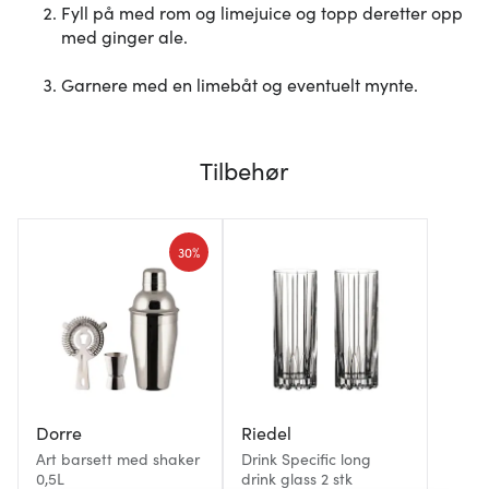
Fyll på med rom og limejuice og topp deretter opp
med ginger ale.
Garnere med en limebåt og eventuelt mynte.
Tilbehør
30%
Dorre
Riedel
Art barsett med shaker
Drink Specific long
0,5L
drink glass 2 stk