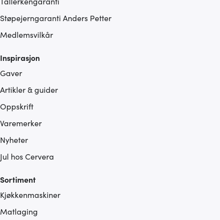
Tallerkengaranti
Støpejerngaranti Anders Petter
Medlemsvilkår
Inspirasjon
Gaver
Artikler & guider
Oppskrift
Varemerker
Nyheter
Jul hos Cervera
Sortiment
Kjøkkenmaskiner
Matlaging