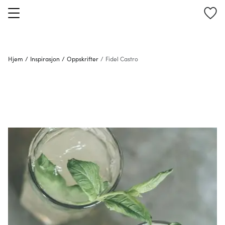
Hjem
/
Inspirasjon
/
Oppskrifter
/
Fidel Castro