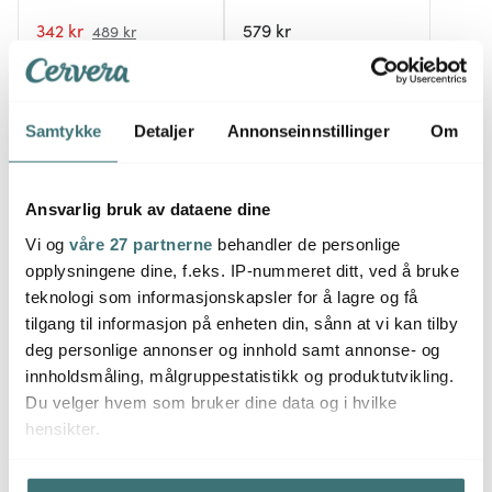
342 kr
579 kr
489 kr
På lager
På lager
Samtykke
Detaljer
Annonseinnstillinger
Om
Ansvarlig bruk av dataene dine
Flere gode drinker
Vi og
våre 27 partnerne
behandler de personlige
opplysningene dine, f.eks. IP-nummeret ditt, ved å bruke
teknologi som informasjonskapsler for å lagre og få
tilgang til informasjon på enheten din, sånn at vi kan tilby
deg personlige annonser og innhold samt annonse- og
innholdsmåling, målgruppestatistikk og produktutvikling.
Du velger hvem som bruker dine data og i hvilke
hensikter.
Hvis du gir oss lov, vil vi også gjerne: