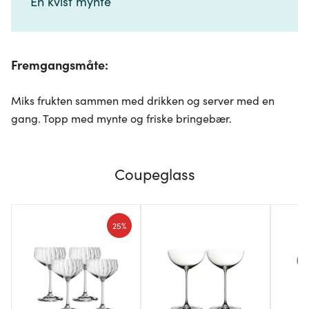
En kvist mynte​​​​‌ ‍ ​‍​‍‌‍ ‌ ​‍‌‍‍‌‌‍‌ ‌‍‍‌‌‍ ‍​‍​‍​ ‍‍​‍​‍‌ ​ ‌‍​‌‌‍ ‍‌‍‍‌‌ ‌​‌ ‍‌​‍ ‍‌‍‍‌‌‍ ​‍​‍​‍ ​​‍​‍‌‍‍​‌ ​‍‌‍‌‌‌‍‌‍​‍​‍​ ‍‍​‍​‍‌‍‍​‌ ‌​‌ ‌​‌ ​​‌ ​ ​ ‍‍​‍ ​‍ ‌‍​ ‌‍ ‌‌ ​ ​‍ ‍‌‍​ ‌‍‌‌‌ ​‍‌ ‌‍‌‍‌‌‌ ​‍‌‍​‌​‍ ‍‌ ​ ‌‍‌‌​‍ ‌ ​​‌ ​‍‌‍ ‌‍‌​‌ ‌‌‌‍​ ‌ ‌​‌‍‍‌‌‍ ‌‍ ‍​‍ ‌‍‍‌‌‍ ‍‌ ‌​‌‍‌‌‌‍ ‍‌ ‌​​‍ ‌‍‌‌‌‍‌​‌‍‍‌‌ ‌​​‍ ‌‍ ‌‌‍ ‌‍‌​‌‍‌‌​ ‌‌ ​​‌ ​‍‌‍‌‌‌ ​ ‌‍‌‌‌‍ ‍‌ ‌​‌‍​‌‌ ‌​‌‍‍‌‌‍ ‌‍ ‍​ ‍ ‌‍‍‌‌‍‌​​ ‌‌‍‍‌​ ​‌​ ‍​‌‍ ‍​‍ ‍​ ​ ‌‍‌​‌‍​ ‌‍​ ​ ‌‍​ ‍​​ ​‍​ ​​​‍ ‌​ ‌​​ ​​​ ‌​​ ​‌​‍ ‌​ ‌​​ ‍​‌‍​‌​ ​‍​‍ ‌‌‍​‌​ ‌‍​ ​ ​ ​‌​‍ ‌​ ‌‌​ ‌‌​ ‌‌​ ‍​​ ​ ​ ​​‌‍​ ‌‍‌​‌‍​ ​ ​‌‌‍​ ​ ​‌​‍ ‍‌‍ ‍‌‍ ​ ‍ ‌ ‌​‌ ‍‌‌ ​​‌‍‌‌​ ‌‌ ​​‌‍​‌‌‍‌ ‌‍‌‌​ ‍ ‌ ​​‌‍​‌‌ ‌​‌‍‍​​ ‌‌‍​‍‌‍ ​‌‍ ‌‍​ ‌‍‍ ‌ ​ ​‍‌‌​ ‌‌‌​​‍‌‌ ‌‍‍ ‌‍‌‌‌ ‍‌​‍‌‌​ ​ ‌​‌​​‍‌‌​ ​ ‌​‌​​‍‌‌​ ​‍​ ​‍‌‍​‌​ ‌ ​ ‍​​ ​ ‌‍​ ‌‍‌‌​ ‌ ‌‍‌‍​‍ ‌​ ‌‍​ ​ ​ ​‍‌‍​ ​‍ ‌​ ‌​​ ​ ​ ‍‌​ ‌​​‍ ‌‌‍​‌​ ‌ ‌‍‌‍‌‍‌‌​‍ ‌‌‍​ ‌‍​‍​ ‌ ​ ‌‌​ ‌ ‌‍‌​‌‍​‌‌‍‌​​ ​ ‌‍‌​​ ‌​​ ‌​​‍‌‌​ ​‍​ ​‍​‍‌‌​ ‌‌‌​‌​​‍ ‍‌‍​ ‌‍ ‌‍ ​‌ ‌‌‌‍ ‌‌‍ ‍‌ ​ ​‍‌‌​ ‌‌‌​​‍‌‌ ‌‍‍ ‌‍‌‌‌ ‍‌​‍‌‌​ ​ ‌​‌​​‍‌‌​ ​ ‌​‌​​‍‌‌​ ​‍​ ​‍​ ‍​​ ​​‌‍​ ‌‍​‍‌‍​ ‌‍‌‌‌‍​‍​ ​ ​ ‌‍‌‍​‌​ ‍​‌‍‌‍​‍‌‌​ ​‍​ ​‍​‍‌‌​ ‌‌‌​‌​​‍ ‍‌‍‍‌‌ ‌​‌‍‌‌‌‍ ‌‌ ​ ​‍‌‌​ ‌‌‌​​‍​ ​ ​‍‌‌​ ‌‌‌​‌​​ ‌‍​‍‌‍​‌‌ ​ ‌‍‌‌‌‌‌‌‌ ​‍‌‍ ​​ ‌‌‍‍​‌ ‌​‌ ‌​‌ ​​‌ ​ ​‍‌‌​ ​ ‌​​‌​‍‌‌​ ​‍‌​‌‍​‍‌‌​ ​‍‌​‌‍‌‍​ ‌‍ ‌‌ ​ ​‍ ‍‌‍​ ‌‍‌‌‌ ​‍‌ ‌‍‌‍‌‌‌ ​‍‌‍​‌​‍ ‍‌ ​ ‌‍‌‌​‍‌‍‌‍‍‌‌‍‌​​ ‌‌‍‍‌​ ​‌​ ‍​‌‍ ‍​‍ ‍​ ​ ‌‍‌​‌‍​ ‌‍​ ​ ‌‍​ ‍​​ ​‍​ ​​​‍ ‌​ ‌​​ ​​​ ‌​​ ​‌​‍ ‌​ ‌​​ ‍​‌‍​‌​ ​‍​‍ ‌‌‍​‌​ ‌‍​ ​ ​ ​‌​‍ ‌​ ‌‌​ ‌‌​ ‌‌​ ‍​​ ​ ​ ​​‌‍​ ‌‍‌​‌‍​ ​ ​‌‌‍​ ​ ​‌​‍ ‍‌‍ ‍‌‍ ​‍‌‍‌ ‌​‌ ‍‌‌ ​​‌‍‌‌​ ‌‌ ​​‌‍​‌‌‍‌ ‌‍‌‌​‍‌‍‌ ​​‌‍​‌‌ ‌​‌‍‍​​ ‌‌‍​‍‌‍ ​‌‍ ‌‍​ ‌‍‍ ‌ ​ ​‍‌‌​ ‌‌‌​​‍‌‌ ‌‍‍ ‌‍‌‌‌ ‍‌​‍‌‌​ ​ ‌​‌​​‍‌‌​ ​ ‌​‌​​‍‌‌​ ​‍​ ​‍‌‍​‌​ ‌ ​ ‍​​ ​ ‌‍​ ‌‍‌‌​ ‌ ‌‍‌‍​‍ ‌​ ‌‍​ ​ ​ ​‍‌‍​ ​‍ ‌​ ‌​​ ​ ​ ‍‌​ ‌​​‍ ‌‌‍​‌​ ‌ ‌‍‌‍‌‍‌‌​‍ ‌‌‍​ ‌‍​‍​ ‌ ​ ‌‌​ ‌ ‌‍‌​‌‍​‌‌‍‌​​ ​ ‌‍‌​​ ‌​​ ‌​​‍‌‌​ ​‍​ ​‍​‍‌‌​ ‌‌‌​‌​​‍ ‍‌‍​ ‌‍ ‌‍ ​‌ ‌‌‌‍ ‌‌‍ ‍‌ ​ ​‍‌‌​ ‌‌‌​​‍‌‌ ‌‍‍ ‌‍‌‌‌ ‍‌​‍‌‌​ ​ ‌​‌​​‍‌‌​ ​ ‌​‌​​‍‌‌​ ​‍​ ​‍​ ‍​​ ​​‌‍​ ‌‍​‍‌‍​ ‌‍‌‌‌‍​‍​ ​ ​ ‌‍‌‍​‌​ ‍​‌‍‌‍​‍‌‌​ ​‍​ ​‍​‍‌‌​ ‌‌‌​‌​​‍ ‍‌‍‍‌‌ ‌​‌‍‌‌‌‍ ‌‌ ​ ​‍‌‌​ ‌‌‌​​‍​ ​ ​‍‌‌​ ‌‌‌​‌​​‍‌‍‌ ‌ ‌‍ ‌ ​‍‌‍‍ ‌ ​ ‌ ​​‌‍​‌‌‍​ ‌‍‌‌​ ‌‌ ​​‌ ​‍‌‍ ‌‍‌​‌ ‌‌‌‍​ ‌ ‌​‌‍‍‌‌‍ ‌‍ ‍​‍‌‍‌ ​​‌‍‌‌‌ ​‍‌ ​ ‌ ​​‌‍‌‌‌‍​ ‌ ‌​‌‍‍‌‌ ‌‍‌‍‌‌​ ‌‌ ​​‌ ‌‌‌‍​‍‌‍ ​‌‍‍‌‌ ​ ‌‍‍​‌‍‌‌‌‍‌​​‍​‍‌ ‌
Fremgangsmåte:
Miks frukten sammen med drikken og server med en
gang. Topp med mynte og friske bringebær.
Coupeglass
25%