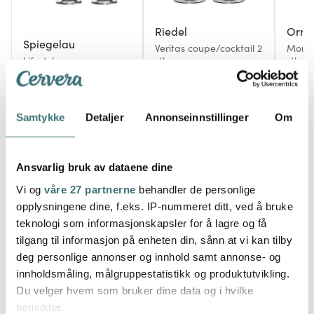
Riedel
Orref
Spiegelau
Veritas coupe/cocktail 2
More 
Lifestyle
stk
stk
cocktail/coupeglass 30
cl 4 stk
412 kr
909 kr
301 k
549 kr
På lager
På lager
På l
Samtykke
Detaljer
Annonseinnstillinger
Om
Ansvarlig bruk av dataene dine
Vi og
våre 27 partnerne
behandler de personlige
Flere drinkoppskrifter
opplysningene dine, f.eks. IP-nummeret ditt, ved å bruke
teknologi som informasjonskapsler for å lagre og få
tilgang til informasjon på enheten din, sånn at vi kan tilby
deg personlige annonser og innhold samt annonse- og
innholdsmåling, målgruppestatistikk og produktutvikling.
Du velger hvem som bruker dine data og i hvilke
hensikter.