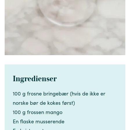
Ingredienser
100 g frosne bringebær (hvis de ikke er
norske bør de kokes først)​​​​‌ ‍ ​‍​‍‌‍ ‌ ​‍‌‍‍‌‌‍‌ ‌‍‍‌‌‍ ‍​‍​‍​ ‍‍​‍​‍‌ ​ ‌‍​‌‌‍ ‍‌‍‍‌‌ ‌​‌ ‍‌​‍ ‍‌‍‍‌‌‍ ​‍​‍​‍ ​​‍​‍‌‍‍​‌ ​‍‌‍‌‌‌‍‌‍​‍​‍​ ‍‍​‍​‍‌‍‍​‌ ‌​‌ ‌​‌ ​​‌ ​ ​ ‍‍​‍ ​‍ ‌‍​ ‌‍ ‌‌ ​ ​‍ ‍‌‍​ ‌‍‌‌‌ ​‍‌ ‌‍‌‍‌‌‌ ​‍‌‍​‌​‍ ‍‌ ​ ‌‍‌‌​‍ ‌ ​​‌ ​‍‌‍ ‌‍‌​‌ ‌‌‌‍​ ‌ ‌​‌‍‍‌‌‍ ‌‍ ‍​‍ ‌‍‍‌‌‍ ‍‌ ‌​‌‍‌‌‌‍ ‍‌ ‌​​‍ ‌‍‌‌‌‍‌​‌‍‍‌‌ ‌​​‍ ‌‍ ‌‌‍ ‌‍‌​‌‍‌‌​ ‌‌ ​​‌ ​‍‌‍‌‌‌ ​ ‌‍‌‌‌‍ ‍‌ ‌​‌‍​‌‌ ‌​‌‍‍‌‌‍ ‌‍ ‍​ ‍ ‌‍‍‌‌‍‌​​ ‌‌‍‍‌​ ​‌​ ‍​‌‍ ‍​‍ ‍​ ​ ‌‍‌​‌‍​ ‌‍​ ​ ‌‍​ ‍​​ ​‍​ ​​​‍ ‌​ ‌​​ ​​​ ‌​​ ​‌​‍ ‌​ ‌​​ ‍​‌‍​‌​ ​‍​‍ ‌‌‍​‌​ ‌‍​ ​ ​ ​‌​‍ ‌​ ‌‌​ ‌‌​ ‌‌​ ‍​​ ​ ​ ​​‌‍​ ‌‍‌​‌‍​ ​ ​‌‌‍​ ​ ​‌​‍ ‍‌‍ ‍‌‍ ​ ‍ ‌ ‌​‌ ‍‌‌ ​​‌‍‌‌​ ‌‌ ​​‌‍​‌‌‍‌ ‌‍‌‌​ ‍ ‌ ​​‌‍​‌‌ ‌​‌‍‍​​ ‌‌‍​‍‌‍ ​‌‍ ‌‍​ ‌‍‍ ‌ ​ ​‍‌‌​ ‌‌‌​​‍‌‌ ‌‍‍ ‌‍‌‌‌ ‍‌​‍‌‌​ ​ ‌​‌​​‍‌‌​ ​ ‌​‌​​‍‌‌​ ​‍​ ​‍‌‍​‌​ ‌ ​ ‍​​ ​ ‌‍​ ‌‍‌‌​ ‌ ‌‍‌‍​‍ ‌​ ‌‍​ ​ ​ ​‍‌‍​ ​‍ ‌​ ‌​​ ​ ​ ‍‌​ ‌​​‍ ‌‌‍​‌​ ‌ ‌‍‌‍‌‍‌‌​‍ ‌‌‍​ ‌‍​‍​ ‌ ​ ‌‌​ ‌ ‌‍‌​‌‍​‌‌‍‌​​ ​ ‌‍‌​​ ‌​​ ‌​​‍‌‌​ ​‍​ ​‍​‍‌‌​ ‌‌‌​‌​​‍ ‍‌‍​ ‌‍ ‌‍ ​‌ ‌‌‌‍ ‌‌‍ ‍‌ ​ ​‍‌‌​ ‌‌‌​​‍‌‌ ‌‍‍ ‌‍‌‌‌ ‍‌​‍‌‌​ ​ ‌​‌​​‍‌‌​ ​ ‌​‌​​‍‌‌​ ​‍​ ​‍​ ‍​​ ​​‌‍​ ‌‍​‍‌‍​ ‌‍‌‌‌‍​‍​ ​ ​ ‌‍‌‍​‌​ ‍​‌‍‌‍​‍‌‌​ ​‍​ ​‍​‍‌‌​ ‌‌‌​‌​​‍ ‍‌‍‍‌‌ ‌​‌‍‌‌‌‍ ‌‌ ​ ​‍‌‌​ ‌‌‌​​‍​ ​​​‍‌‌​ ‌‌‌​‌​​ ‌‍​‍‌‍​‌‌ ​ ‌‍‌‌‌‌‌‌‌ ​‍‌‍ ​​ ‌‌‍‍​‌ ‌​‌ ‌​‌ ​​‌ ​ ​‍‌‌​ ​ ‌​​‌​‍‌‌​ ​‍‌​‌‍​‍‌‌​ ​‍‌​‌‍‌‍​ ‌‍ ‌‌ ​ ​‍ ‍‌‍​ ‌‍‌‌‌ ​‍‌ ‌‍‌‍‌‌‌ ​‍‌‍​‌​‍ ‍‌ ​ ‌‍‌‌​‍‌‍‌‍‍‌‌‍‌​​ ‌‌‍‍‌​ ​‌​ ‍​‌‍ ‍​‍ ‍​ ​ ‌‍‌​‌‍​ ‌‍​ ​ ‌‍​ ‍​​ ​‍​ ​​​‍ ‌​ ‌​​ ​​​ ‌​​ ​‌​‍ ‌​ ‌​​ ‍​‌‍​‌​ ​‍​‍ ‌‌‍​‌​ ‌‍​ ​ ​ ​‌​‍ ‌​ ‌‌​ ‌‌​ ‌‌​ ‍​​ ​ ​ ​​‌‍​ ‌‍‌​‌‍​ ​ ​‌‌‍​ ​ ​‌​‍ ‍‌‍ ‍‌‍ ​‍‌‍‌ ‌​‌ ‍‌‌ ​​‌‍‌‌​ ‌‌ ​​‌‍​‌‌‍‌ ‌‍‌‌​‍‌‍‌ ​​‌‍​‌‌ ‌​‌‍‍​​ ‌‌‍​‍‌‍ ​‌‍ ‌‍​ ‌‍‍ ‌ ​ ​‍‌‌​ ‌‌‌​​‍‌‌ ‌‍‍ ‌‍‌‌‌ ‍‌​‍‌‌​ ​ ‌​‌​​‍‌‌​ ​ ‌​‌​​‍‌‌​ ​‍​ ​‍‌‍​‌​ ‌ ​ ‍​​ ​ ‌‍​ ‌‍‌‌​ ‌ ‌‍‌‍​‍ ‌​ ‌‍​ ​ ​ ​‍‌‍​ ​‍ ‌​ ‌​​ ​ ​ ‍‌​ ‌​​‍ ‌‌‍​‌​ ‌ ‌‍‌‍‌‍‌‌​‍ ‌‌‍​ ‌‍​‍​ ‌ ​ ‌‌​ ‌ ‌‍‌​‌‍​‌‌‍‌​​ ​ ‌‍‌​​ ‌​​ ‌​​‍‌‌​ ​‍​ ​‍​‍‌‌​ ‌‌‌​‌​​‍ ‍‌‍​ ‌‍ ‌‍ ​‌ ‌‌‌‍ ‌‌‍ ‍‌ ​ ​‍‌‌​ ‌‌‌​​‍‌‌ ‌‍‍ ‌‍‌‌‌ ‍‌​‍‌‌​ ​ ‌​‌​​‍‌‌​ ​ ‌​‌​​‍‌‌​ ​‍​ ​‍​ ‍​​ ​​‌‍​ ‌‍​‍‌‍​ ‌‍‌‌‌‍​‍​ ​ ​ ‌‍‌‍​‌​ ‍​‌‍‌‍​‍‌‌​ ​‍​ ​‍​‍‌‌​ ‌‌‌​‌​​‍ ‍‌‍‍‌‌ ‌​‌‍‌‌‌‍ ‌‌ ​ ​‍‌‌​ ‌‌‌​​‍​ ​​​‍‌‌​ ‌‌‌​‌​​‍‌‍‌ ‌ ‌‍ ‌ ​‍‌‍‍ ‌ ​ ‌ ​​‌‍​‌‌‍​ ‌‍‌‌​ ‌‌ ​​‌ ​‍‌‍ ‌‍‌​‌ ‌‌‌‍​ ‌ ‌​‌‍‍‌‌‍ ‌‍ ‍​‍‌‍‌ ​​‌‍‌‌‌ ​‍‌ ​ ‌ ​​‌‍‌‌‌‍​ ‌ ‌​‌‍‍‌‌ ‌‍‌‍‌‌​ ‌‌ ​​‌ ‌‌‌‍​‍‌‍ ​‌‍‍‌‌ ​ ‌‍‍​‌‍‌‌‌‍‌​​‍​‍‌ ‌
100 g frossen mango​​​​‌ ‍ ​‍​‍‌‍ ‌ ​‍‌‍‍‌‌‍‌ ‌‍‍‌‌‍ ‍​‍​‍​ ‍‍​‍​‍‌ ​ ‌‍​‌‌‍ ‍‌‍‍‌‌ ‌​‌ ‍‌​‍ ‍‌‍‍‌‌‍ ​‍​‍​‍ ​​‍​‍‌‍‍​‌ ​‍‌‍‌‌‌‍‌‍​‍​‍​ ‍‍​‍​‍‌‍‍​‌ ‌​‌ ‌​‌ ​​‌ ​ ​ ‍‍​‍ ​‍ ‌‍​ ‌‍ ‌‌ ​ ​‍ ‍‌‍​ ‌‍‌‌‌ ​‍‌ ‌‍‌‍‌‌‌ ​‍‌‍​‌​‍ ‍‌ ​ ‌‍‌‌​‍ ‌ ​​‌ ​‍‌‍ ‌‍‌​‌ ‌‌‌‍​ ‌ ‌​‌‍‍‌‌‍ ‌‍ ‍​‍ ‌‍‍‌‌‍ ‍‌ ‌​‌‍‌‌‌‍ ‍‌ ‌​​‍ ‌‍‌‌‌‍‌​‌‍‍‌‌ ‌​​‍ ‌‍ ‌‌‍ ‌‍‌​‌‍‌‌​ ‌‌ ​​‌ ​‍‌‍‌‌‌ ​ ‌‍‌‌‌‍ ‍‌ ‌​‌‍​‌‌ ‌​‌‍‍‌‌‍ ‌‍ ‍​ ‍ ‌‍‍‌‌‍‌​​ ‌‌‍‍‌​ ​‌​ ‍​‌‍ ‍​‍ ‍​ ​ ‌‍‌​‌‍​ ‌‍​ ​ ‌‍​ ‍​​ ​‍​ ​​​‍ ‌​ ‌​​ ​​​ ‌​​ ​‌​‍ ‌​ ‌​​ ‍​‌‍​‌​ ​‍​‍ ‌‌‍​‌​ ‌‍​ ​ ​ ​‌​‍ ‌​ ‌‌​ ‌‌​ ‌‌​ ‍​​ ​ ​ ​​‌‍​ ‌‍‌​‌‍​ ​ ​‌‌‍​ ​ ​‌​‍ ‍‌‍ ‍‌‍ ​ ‍ ‌ ‌​‌ ‍‌‌ ​​‌‍‌‌​ ‌‌ ​​‌‍​‌‌‍‌ ‌‍‌‌​ ‍ ‌ ​​‌‍​‌‌ ‌​‌‍‍​​ ‌‌‍​‍‌‍ ​‌‍ ‌‍​ ‌‍‍ ‌ ​ ​‍‌‌​ ‌‌‌​​‍‌‌ ‌‍‍ ‌‍‌‌‌ ‍‌​‍‌‌​ ​ ‌​‌​​‍‌‌​ ​ ‌​‌​​‍‌‌​ ​‍​ ​‍‌‍​‌​ ‌ ​ ‍​​ ​ ‌‍​ ‌‍‌‌​ ‌ ‌‍‌‍​‍ ‌​ ‌‍​ ​ ​ ​‍‌‍​ ​‍ ‌​ ‌​​ ​ ​ ‍‌​ ‌​​‍ ‌‌‍​‌​ ‌ ‌‍‌‍‌‍‌‌​‍ ‌‌‍​ ‌‍​‍​ ‌ ​ ‌‌​ ‌ ‌‍‌​‌‍​‌‌‍‌​​ ​ ‌‍‌​​ ‌​​ ‌​​‍‌‌​ ​‍​ ​‍​‍‌‌​ ‌‌‌​‌​​‍ ‍‌‍​ ‌‍ ‌‍ ​‌ ‌‌‌‍ ‌‌‍ ‍‌ ​ ​‍‌‌​ ‌‌‌​​‍‌‌ ‌‍‍ ‌‍‌‌‌ ‍‌​‍‌‌​ ​ ‌​‌​​‍‌‌​ ​ ‌​‌​​‍‌‌​ ​‍​ ​‍​ ‍​​ ​​‌‍​ ‌‍​‍‌‍​ ‌‍‌‌‌‍​‍​ ​ ​ ‌‍‌‍​‌​ ‍​‌‍‌‍​‍‌‌​ ​‍​ ​‍​‍‌‌​ ‌‌‌​‌​​‍ ‍‌‍‍‌‌ ‌​‌‍‌‌‌‍ ‌‌ ​ ​‍‌‌​ ‌‌‌​​‍​ ​‌​‍‌‌​ ‌‌‌​‌​​ ‌‍​‍‌‍​‌‌ ​ ‌‍‌‌‌‌‌‌‌ ​‍‌‍ ​​ ‌‌‍‍​‌ ‌​‌ ‌​‌ ​​‌ ​ ​‍‌‌​ ​ ‌​​‌​‍‌‌​ ​‍‌​‌‍​‍‌‌​ ​‍‌​‌‍‌‍​ ‌‍ ‌‌ ​ ​‍ ‍‌‍​ ‌‍‌‌‌ ​‍‌ ‌‍‌‍‌‌‌ ​‍‌‍​‌​‍ ‍‌ ​ ‌‍‌‌​‍‌‍‌‍‍‌‌‍‌​​ ‌‌‍‍‌​ ​‌​ ‍​‌‍ ‍​‍ ‍​ ​ ‌‍‌​‌‍​ ‌‍​ ​ ‌‍​ ‍​​ ​‍​ ​​​‍ ‌​ ‌​​ ​​​ ‌​​ ​‌​‍ ‌​ ‌​​ ‍​‌‍​‌​ ​‍​‍ ‌‌‍​‌​ ‌‍​ ​ ​ ​‌​‍ ‌​ ‌‌​ ‌‌​ ‌‌​ ‍​​ ​ ​ ​​‌‍​ ‌‍‌​‌‍​ ​ ​‌‌‍​ ​ ​‌​‍ ‍‌‍ ‍‌‍ ​‍‌‍‌ ‌​‌ ‍‌‌ ​​‌‍‌‌​ ‌‌ ​​‌‍​‌‌‍‌ ‌‍‌‌​‍‌‍‌ ​​‌‍​‌‌ ‌​‌‍‍​​ ‌‌‍​‍‌‍ ​‌‍ ‌‍​ ‌‍‍ ‌ ​ ​‍‌‌​ ‌‌‌​​‍‌‌ ‌‍‍ ‌‍‌‌‌ ‍‌​‍‌‌​ ​ ‌​‌​​‍‌‌​ ​ ‌​‌​​‍‌‌​ ​‍​ ​‍‌‍​‌​ ‌ ​ ‍​​ ​ ‌‍​ ‌‍‌‌​ ‌ ‌‍‌‍​‍ ‌​ ‌‍​ ​ ​ ​‍‌‍​ ​‍ ‌​ ‌​​ ​ ​ ‍‌​ ‌​​‍ ‌‌‍​‌​ ‌ ‌‍‌‍‌‍‌‌​‍ ‌‌‍​ ‌‍​‍​ ‌ ​ ‌‌​ ‌ ‌‍‌​‌‍​‌‌‍‌​​ ​ ‌‍‌​​ ‌​​ ‌​​‍‌‌​ ​‍​ ​‍​‍‌‌​ ‌‌‌​‌​​‍ ‍‌‍​ ‌‍ ‌‍ ​‌ ‌‌‌‍ ‌‌‍ ‍‌ ​ ​‍‌‌​ ‌‌‌​​‍‌‌ ‌‍‍ ‌‍‌‌‌ ‍‌​‍‌‌​ ​ ‌​‌​​‍‌‌​ ​ ‌​‌​​‍‌‌​ ​‍​ ​‍​ ‍​​ ​​‌‍​ ‌‍​‍‌‍​ ‌‍‌‌‌‍​‍​ ​ ​ ‌‍‌‍​‌​ ‍​‌‍‌‍​‍‌‌​ ​‍​ ​‍​‍‌‌​ ‌‌‌​‌​​‍ ‍‌‍‍‌‌ ‌​‌‍‌‌‌‍ ‌‌ ​ ​‍‌‌​ ‌‌‌​​‍​ ​‌​‍‌‌​ ‌‌‌​‌​​‍‌‍‌ ‌ ‌‍ ‌ ​‍‌‍‍ ‌ ​ ‌ ​​‌‍​‌‌‍​ ‌‍‌‌​ ‌‌ ​​‌ ​‍‌‍ ‌‍‌​‌ ‌‌‌‍​ ‌ ‌​‌‍‍‌‌‍ ‌‍ ‍​‍‌‍‌ ​​‌‍‌‌‌ ​‍‌ ​ ‌ ​​‌‍‌‌‌‍​ ‌ ‌​‌‍‍‌‌ ‌‍‌‍‌‌​ ‌‌ ​​‌ ‌‌‌‍​‍‌‍ ​‌‍‍‌‌ ​ ‌‍‍​‌‍‌‌‌‍‌​​‍​‍‌ ‌
En flaske musserende​​​​‌ ‍ ​‍​‍‌‍ ‌ ​‍‌‍‍‌‌‍‌ ‌‍‍‌‌‍ ‍​‍​‍​ ‍‍​‍​‍‌ ​ ‌‍​‌‌‍ ‍‌‍‍‌‌ ‌​‌ ‍‌​‍ ‍‌‍‍‌‌‍ ​‍​‍​‍ ​​‍​‍‌‍‍​‌ ​‍‌‍‌‌‌‍‌‍​‍​‍​ ‍‍​‍​‍‌‍‍​‌ ‌​‌ ‌​‌ ​​‌ ​ ​ ‍‍​‍ ​‍ ‌‍​ ‌‍ ‌‌ ​ ​‍ ‍‌‍​ ‌‍‌‌‌ ​‍‌ ‌‍‌‍‌‌‌ ​‍‌‍​‌​‍ ‍‌ ​ ‌‍‌‌​‍ ‌ ​​‌ ​‍‌‍ ‌‍‌​‌ ‌‌‌‍​ ‌ ‌​‌‍‍‌‌‍ ‌‍ ‍​‍ ‌‍‍‌‌‍ ‍‌ ‌​‌‍‌‌‌‍ ‍‌ ‌​​‍ ‌‍‌‌‌‍‌​‌‍‍‌‌ ‌​​‍ ‌‍ ‌‌‍ ‌‍‌​‌‍‌‌​ ‌‌ ​​‌ ​‍‌‍‌‌‌ ​ ‌‍‌‌‌‍ ‍‌ ‌​‌‍​‌‌ ‌​‌‍‍‌‌‍ ‌‍ ‍​ ‍ ‌‍‍‌‌‍‌​​ ‌‌‍‍‌​ ​‌​ ‍​‌‍ ‍​‍ ‍​ ​ ‌‍‌​‌‍​ ‌‍​ ​ ‌‍​ ‍​​ ​‍​ ​​​‍ ‌​ ‌​​ ​​​ ‌​​ ​‌​‍ ‌​ ‌​​ ‍​‌‍​‌​ ​‍​‍ ‌‌‍​‌​ ‌‍​ ​ ​ ​‌​‍ ‌​ ‌‌​ ‌‌​ ‌‌​ ‍​​ ​ ​ ​​‌‍​ ‌‍‌​‌‍​ ​ ​‌‌‍​ ​ ​‌​‍ ‍‌‍ ‍‌‍ ​ ‍ ‌ ‌​‌ ‍‌‌ ​​‌‍‌‌​ ‌‌ ​​‌‍​‌‌‍‌ ‌‍‌‌​ ‍ ‌ ​​‌‍​‌‌ ‌​‌‍‍​​ ‌‌‍​‍‌‍ ​‌‍ ‌‍​ ‌‍‍ ‌ ​ ​‍‌‌​ ‌‌‌​​‍‌‌ ‌‍‍ ‌‍‌‌‌ ‍‌​‍‌‌​ ​ ‌​‌​​‍‌‌​ ​ ‌​‌​​‍‌‌​ ​‍​ ​‍‌‍​‌​ ‌ ​ ‍​​ ​ ‌‍​ ‌‍‌‌​ ‌ ‌‍‌‍​‍ ‌​ ‌‍​ ​ ​ ​‍‌‍​ ​‍ ‌​ ‌​​ ​ ​ ‍‌​ ‌​​‍ ‌‌‍​‌​ ‌ ‌‍‌‍‌‍‌‌​‍ ‌‌‍​ ‌‍​‍​ ‌ ​ ‌‌​ ‌ ‌‍‌​‌‍​‌‌‍‌​​ ​ ‌‍‌​​ ‌​​ ‌​​‍‌‌​ ​‍​ ​‍​‍‌‌​ ‌‌‌​‌​​‍ ‍‌‍​ ‌‍ ‌‍ ​‌ ‌‌‌‍ ‌‌‍ ‍‌ ​ ​‍‌‌​ ‌‌‌​​‍‌‌ ‌‍‍ ‌‍‌‌‌ ‍‌​‍‌‌​ ​ ‌​‌​​‍‌‌​ ​ ‌​‌​​‍‌‌​ ​‍​ ​‍​ ‍​​ ​​‌‍​ ‌‍​‍‌‍​ ‌‍‌‌‌‍​‍​ ​ ​ ‌‍‌‍​‌​ ‍​‌‍‌‍​‍‌‌​ ​‍​ ​‍​‍‌‌​ ‌‌‌​‌​​‍ ‍‌‍‍‌‌ ‌​‌‍‌‌‌‍ ‌‌ ​ ​‍‌‌​ ‌‌‌​​‍​ ​‍​‍‌‌​ ‌‌‌​‌​​ ‌‍​‍‌‍​‌‌ ​ ‌‍‌‌‌‌‌‌‌ ​‍‌‍ ​​ ‌‌‍‍​‌ ‌​‌ ‌​‌ ​​‌ ​ ​‍‌‌​ ​ ‌​​‌​‍‌‌​ ​‍‌​‌‍​‍‌‌​ ​‍‌​‌‍‌‍​ ‌‍ ‌‌ ​ ​‍ ‍‌‍​ ‌‍‌‌‌ ​‍‌ ‌‍‌‍‌‌‌ ​‍‌‍​‌​‍ ‍‌ ​ ‌‍‌‌​‍‌‍‌‍‍‌‌‍‌​​ ‌‌‍‍‌​ ​‌​ ‍​‌‍ ‍​‍ ‍​ ​ ‌‍‌​‌‍​ ‌‍​ ​ ‌‍​ ‍​​ ​‍​ ​​​‍ ‌​ ‌​​ ​​​ ‌​​ ​‌​‍ ‌​ ‌​​ ‍​‌‍​‌​ ​‍​‍ ‌‌‍​‌​ ‌‍​ ​ ​ ​‌​‍ ‌​ ‌‌​ ‌‌​ ‌‌​ ‍​​ ​ ​ ​​‌‍​ ‌‍‌​‌‍​ ​ ​‌‌‍​ ​ ​‌​‍ ‍‌‍ ‍‌‍ ​‍‌‍‌ ‌​‌ ‍‌‌ ​​‌‍‌‌​ ‌‌ ​​‌‍​‌‌‍‌ ‌‍‌‌​‍‌‍‌ ​​‌‍​‌‌ ‌​‌‍‍​​ ‌‌‍​‍‌‍ ​‌‍ ‌‍​ ‌‍‍ ‌ ​ ​‍‌‌​ ‌‌‌​​‍‌‌ ‌‍‍ ‌‍‌‌‌ ‍‌​‍‌‌​ ​ ‌​‌​​‍‌‌​ ​ ‌​‌​​‍‌‌​ ​‍​ ​‍‌‍​‌​ ‌ ​ ‍​​ ​ ‌‍​ ‌‍‌‌​ ‌ ‌‍‌‍​‍ ‌​ ‌‍​ ​ ​ ​‍‌‍​ ​‍ ‌​ ‌​​ ​ ​ ‍‌​ ‌​​‍ ‌‌‍​‌​ ‌ ‌‍‌‍‌‍‌‌​‍ ‌‌‍​ ‌‍​‍​ ‌ ​ ‌‌​ ‌ ‌‍‌​‌‍​‌‌‍‌​​ ​ ‌‍‌​​ ‌​​ ‌​​‍‌‌​ ​‍​ ​‍​‍‌‌​ ‌‌‌​‌​​‍ ‍‌‍​ ‌‍ ‌‍ ​‌ ‌‌‌‍ ‌‌‍ ‍‌ ​ ​‍‌‌​ ‌‌‌​​‍‌‌ ‌‍‍ ‌‍‌‌‌ ‍‌​‍‌‌​ ​ ‌​‌​​‍‌‌​ ​ ‌​‌​​‍‌‌​ ​‍​ ​‍​ ‍​​ ​​‌‍​ ‌‍​‍‌‍​ ‌‍‌‌‌‍​‍​ ​ ​ ‌‍‌‍​‌​ ‍​‌‍‌‍​‍‌‌​ ​‍​ ​‍​‍‌‌​ ‌‌‌​‌​​‍ ‍‌‍‍‌‌ ‌​‌‍‌‌‌‍ ‌‌ ​ ​‍‌‌​ ‌‌‌​​‍​ ​‍​‍‌‌​ ‌‌‌​‌​​‍‌‍‌ ‌ ‌‍ ‌ ​‍‌‍‍ ‌ ​ ‌ ​​‌‍​‌‌‍​ ‌‍‌‌​ ‌‌ ​​‌ ​‍‌‍ ‌‍‌​‌ ‌‌‌‍​ ‌ ‌​‌‍‍‌‌‍ ‌‍ ‍​‍‌‍‌ ​​‌‍‌‌‌ ​‍‌ ​ ‌ ​​‌‍‌‌‌‍​ ‌ ‌​‌‍‍‌‌ ‌‍‌‍‌‌​ ‌‌ ​​‌ ‌‌‌‍​‍‌‍ ​‌‍‍‌‌ ​ ‌‍‍​‌‍‌‌‌‍‌​​‍​‍‌ ‌