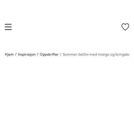
Hjem
/
Inspirasjon
/
Oppskrifter
/
Sommer-bellini med mango og bringebær