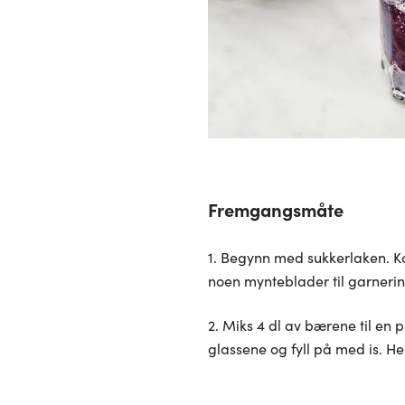
Fremgangsmåte
1. Begynn med sukkerlaken. Ko
noen mynteblader til garnerin
2. Miks 4 dl av bærene til en p
glassene og fyll på med is. 