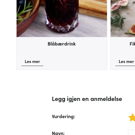
Blåbærdrink
Fi
Les mer
Les mer
Legg igjen en anmeldelse
Vurdering
:
1 star
/fo
Navn
: