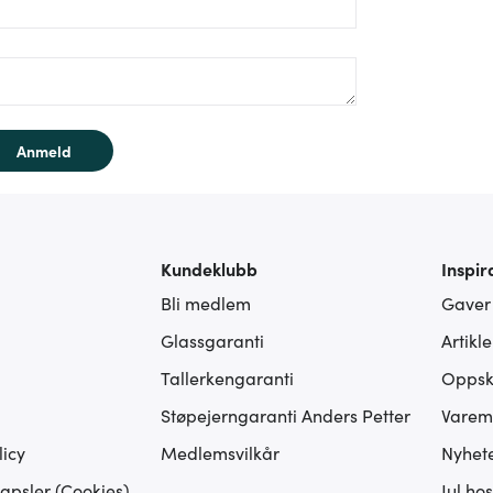
rm/label/text:
Anmeld
Kundeklubb
Inspir
Bli medlem
Gaver
Glassgaranti
Artikl
Tallerkengaranti
Oppskr
Støpejerngaranti Anders Petter
Varem
icy
Medlemsvilkår
Nyhet
apsler (Cookies)
Jul ho