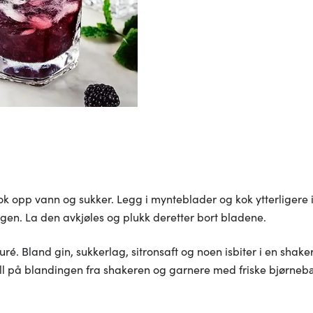
k opp vann og sukker. Legg i mynteblader og kok ytterligere i
gen. La den avkjøles og plukk deretter bort bladene.
uré. Bland gin, sukkerlag, sitronsaft og noen isbiter i en shaker
Hell på blandingen fra shakeren og garnere med friske bjørne