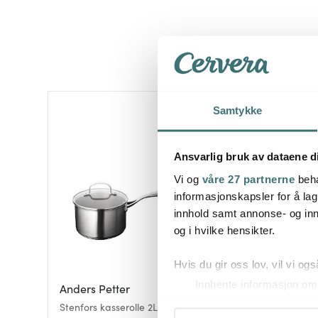
Samtykke
30%
Ansvarlig bruk av dataene d
Vi og
våre 27 partnerne
beha
informasjonskapsler for å lag
innhold samt annonse- og inn
og i hvilke hensikter.
Hvis du gir oss lov, vil vi ogs
Innhente informasjon om 
Anders Petter
Nachtmann
Identifisere enheten din 
Stenfors kasserolle 2L matt
Noblesse longdrinkglas