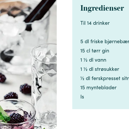
Ingredienser
Til 14 drinker​​​​‌ ‍ ​‍​‍‌‍ ‌ ​‍‌‍‍‌‌‍‌ ‌‍‍‌‌‍ ‍​‍​‍​ ‍‍​‍​‍‌ ​ ‌‍​‌‌‍ ‍‌‍‍‌‌ ‌​‌ ‍‌​‍ ‍‌‍‍‌‌‍ ​‍​‍​‍ ​​‍​‍‌‍‍​‌ ​‍‌‍‌‌‌‍‌‍​‍​‍​ ‍‍​‍​‍‌‍‍​‌ ‌​‌ ‌​‌ ​​‌ ​ ​ ‍‍​‍ ​‍ ‌‍​ ‌‍ ‌‌ ​ ​‍ ‍‌‍​ ‌‍‌‌‌ ​‍‌ ‌‍‌‍‌‌‌ ​‍‌‍​‌​‍ ‍‌ ​ ‌‍‌‌​‍ ‌ ​​‌ ​‍‌‍ ‌‍‌​‌ ‌‌‌‍​ ‌ ‌​‌‍‍‌‌‍ ‌‍ ‍​‍ ‌‍‍‌‌‍ ‍‌ ‌​‌‍‌‌‌‍ ‍‌ ‌​​‍ ‌‍‌‌‌‍‌​‌‍‍‌‌ ‌​​‍ ‌‍ ‌‌‍ ‌‍‌​‌‍‌‌​ ‌‌ ​​‌ ​‍‌‍‌‌‌ ​ ‌‍‌‌‌‍ ‍‌ ‌​‌‍​‌‌ ‌​‌‍‍‌‌‍ ‌‍ ‍​ ‍ ‌‍‍‌‌‍‌​​ ‌‌‍‍‌​ ​‌​ ‍​‌‍ ‍​‍ ‍​ ​‍​ ‍‌​ ‌ ​ ‍‌‌‍‌‍​ ​‍‌‍​‌​ ‌ ​‍ ‌​ ‍​​ ​‍​ ‍‌​ ‌​​‍ ‌​ ‌​‌‍‌​‌‍​ ‌‍​‍​‍ ‌‌‍​‍​ ​​​ ‌‍​ ‍‌​‍ ‌​ ‍​‌‍​‍‌‍​‍​ ‌ ​ ​‌‌‍​‍‌‍‌‌‌‍​ ​ ‌‌​ ​‌​ ‌ ​ ‌‌​‍ ‍‌‍ ‍‌‍ ​ ‍ ‌ ‌​‌ ‍‌‌ ​​‌‍‌‌​ ‌‌ ​​‌‍​‌‌‍‌ ‌‍‌‌​ ‍ ‌ ​​‌‍​‌‌ ‌​‌‍‍​​ ‌‌‍​‍‌‍ ​‌‍ ‌‍​ ‌‍‍ ‌ ​ ​‍‌‌​ ‌‌‌​​‍‌‌ ‌‍‍ ‌‍‌‌‌ ‍‌​‍‌‌​ ​ ‌​‌​​‍‌‌​ ​ ‌​‌​​‍‌‌​ ​‍​ ​‍‌‍​ ​ ‍‌​ ‌​‌‍​‌​ ​​​ ‌​​ ​​​ ‌‌​‍ ‌‌‍​‍​ ‍‌‌‍‌‌​ ​ ​‍ ‌​ ‌​‌‍‌​​ ‌ ​ ​ ​‍ ‌‌‍​‍​ ‌‌​ ‌‌​ ​‍​‍ ‌​ ​​​ ​‍​ ‌​‌‍‌‌​ ‍‌​ ​‌‌‍​ ​ ‌‌​ ​‌​ ‌‌​ ‍​‌‍​‍​‍‌‌​ ​‍​ ​‍​‍‌‌​ ‌‌‌​‌​​‍ ‍‌‍​ ‌‍ ‌‍ ​‌ ‌‌‌‍ ‌‌‍ ‍‌ ​ ​‍‌‌​ ‌‌‌​​‍‌‌ ‌‍‍ ‌‍‌‌‌ ‍‌​‍‌‌​ ​ ‌​‌​​‍‌‌​ ​ ‌​‌​​‍‌‌​ ​‍​ ​‍​ ‌‍​ ‌​​ ‌​​ ‌​‌‍‌‍​ ​‌‌‍​ ‌‍​ ‌‍​‍​ ​‌​ ​‍​ ‍‌​‍‌‌​ ​‍​ ​‍​‍‌‌​ ‌‌‌​‌​​‍ ‍‌‍‍‌‌ ‌​‌‍‌‌‌‍ ‌‌ ​ ​‍‌‌​ ‌‌‌​​‍​ ​​​‍‌‌​ ‌‌‌​‌​​ ‌‍​‍‌‍​‌‌ ​ ‌‍‌‌‌‌‌‌‌ ​‍‌‍ ​​ ‌‌‍‍​‌ ‌​‌ ‌​‌ ​​‌ ​ ​‍‌‌​ ​ ‌​​‌​‍‌‌​ ​‍‌​‌‍​‍‌‌​ ​‍‌​‌‍‌‍​ ‌‍ ‌‌ ​ ​‍ ‍‌‍​ ‌‍‌‌‌ ​‍‌ ‌‍‌‍‌‌‌ ​‍‌‍​‌​‍ ‍‌ ​ ‌‍‌‌​‍‌‍‌‍‍‌‌‍‌​​ ‌‌‍‍‌​ ​‌​ ‍​‌‍ ‍​‍ ‍​ ​‍​ ‍‌​ ‌ ​ ‍‌‌‍‌‍​ ​‍‌‍​‌​ ‌ ​‍ ‌​ ‍​​ ​‍​ ‍‌​ ‌​​‍ ‌​ ‌​‌‍‌​‌‍​ ‌‍​‍​‍ ‌‌‍​‍​ ​​​ ‌‍​ ‍‌​‍ ‌​ ‍​‌‍​‍‌‍​‍​ ‌ ​ ​‌‌‍​‍‌‍‌‌‌‍​ ​ ‌‌​ ​‌​ ‌ ​ ‌‌​‍ ‍‌‍ ‍‌‍ ​‍‌‍‌ ‌​‌ ‍‌‌ ​​‌‍‌‌​ ‌‌ ​​‌‍​‌‌‍‌ ‌‍‌‌​‍‌‍‌ ​​‌‍​‌‌ ‌​‌‍‍​​ ‌‌‍​‍‌‍ ​‌‍ ‌‍​ ‌‍‍ ‌ ​ ​‍‌‌​ ‌‌‌​​‍‌‌ ‌‍‍ ‌‍‌‌‌ ‍‌​‍‌‌​ ​ ‌​‌​​‍‌‌​ ​ ‌​‌​​‍‌‌​ ​‍​ ​‍‌‍​ ​ ‍‌​ ‌​‌‍​‌​ ​​​ ‌​​ ​​​ ‌‌​‍ ‌‌‍​‍​ ‍‌‌‍‌‌​ ​ ​‍ ‌​ ‌​‌‍‌​​ ‌ ​ ​ ​‍ ‌‌‍​‍​ ‌‌​ ‌‌​ ​‍​‍ ‌​ ​​​ ​‍​ ‌​‌‍‌‌​ ‍‌​ ​‌‌‍​ ​ ‌‌​ ​‌​ ‌‌​ ‍​‌‍​‍​‍‌‌​ ​‍​ ​‍​‍‌‌​ ‌‌‌​‌​​‍ ‍‌‍​ ‌‍ ‌‍ ​‌ ‌‌‌‍ ‌‌‍ ‍‌ ​ ​‍‌‌​ ‌‌‌​​‍‌‌ ‌‍‍ ‌‍‌‌‌ ‍‌​‍‌‌​ ​ ‌​‌​​‍‌‌​ ​ ‌​‌​​‍‌‌​ ​‍​ ​‍​ ‌‍​ ‌​​ ‌​​ ‌​‌‍‌‍​ ​‌‌‍​ ‌‍​ ‌‍​‍​ ​‌​ ​‍​ ‍‌​‍‌‌​ ​‍​ ​‍​‍‌‌​ ‌‌‌​‌​​‍ ‍‌‍‍‌‌ ‌​‌‍‌‌‌‍ ‌‌ ​ ​‍‌‌​ ‌‌‌​​‍​ ​​​‍‌‌​ ‌‌‌​‌​​‍‌‍‌ ‌ ‌‍ ‌ ​‍‌‍‍ ‌ ​ ‌ ​​‌‍​‌‌‍​ ‌‍‌‌​ ‌‌ ​​‌ ​‍‌‍ ‌‍‌​‌ ‌‌‌‍​ ‌ ‌​‌‍‍‌‌‍ ‌‍ ‍​‍‌‍‌ ​​‌‍‌‌‌ ​‍‌ ​ ‌ ​​‌‍‌‌‌‍​ ‌ ‌​‌‍‍‌‌ ‌‍‌‍‌‌​ ‌‌ ​​‌ ‌‌‌‍​‍‌‍ ​‌‍‍‌‌ ​ ‌‍‍​‌‍‌‌‌‍‌​​‍​‍‌ ‌
5 dl friske bjørnebær​​​​‌ ‍ ​‍​‍‌‍ ‌ ​‍‌‍‍‌‌‍‌ ‌‍‍‌‌‍ ‍​‍​‍​ ‍‍​‍​‍‌ ​ ‌‍​‌‌‍ ‍‌‍‍‌‌ ‌​‌ ‍‌​‍ ‍‌‍‍‌‌‍ ​‍​‍​‍ ​​‍​‍‌‍‍​‌ ​‍‌‍‌‌‌‍‌‍​‍​‍​ ‍‍​‍​‍‌‍‍​‌ ‌​‌ ‌​‌ ​​‌ ​ ​ ‍‍​‍ ​‍ ‌‍​ ‌‍ ‌‌ ​ ​‍ ‍‌‍​ ‌‍‌‌‌ ​‍‌ ‌‍‌‍‌‌‌ ​‍‌‍​‌​‍ ‍‌ ​ ‌‍‌‌​‍ ‌ ​​‌ ​‍‌‍ ‌‍‌​‌ ‌‌‌‍​ ‌ ‌​‌‍‍‌‌‍ ‌‍ ‍​‍ ‌‍‍‌‌‍ ‍‌ ‌​‌‍‌‌‌‍ ‍‌ ‌​​‍ ‌‍‌‌‌‍‌​‌‍‍‌‌ ‌​​‍ ‌‍ ‌‌‍ ‌‍‌​‌‍‌‌​ ‌‌ ​​‌ ​‍‌‍‌‌‌ ​ ‌‍‌‌‌‍ ‍‌ ‌​‌‍​‌‌ ‌​‌‍‍‌‌‍ ‌‍ ‍​ ‍ ‌‍‍‌‌‍‌​​ ‌‌‍‍‌​ ​‌​ ‍​‌‍ ‍​‍ ‍​ ​‍​ ‍‌​ ‌ ​ ‍‌‌‍‌‍​ ​‍‌‍​‌​ ‌ ​‍ ‌​ ‍​​ ​‍​ ‍‌​ ‌​​‍ ‌​ ‌​‌‍‌​‌‍​ ‌‍​‍​‍ ‌‌‍​‍​ ​​​ ‌‍​ ‍‌​‍ ‌​ ‍​‌‍​‍‌‍​‍​ ‌ ​ ​‌‌‍​‍‌‍‌‌‌‍​ ​ ‌‌​ ​‌​ ‌ ​ ‌‌​‍ ‍‌‍ ‍‌‍ ​ ‍ ‌ ‌​‌ ‍‌‌ ​​‌‍‌‌​ ‌‌ ​​‌‍​‌‌‍‌ ‌‍‌‌​ ‍ ‌ ​​‌‍​‌‌ ‌​‌‍‍​​ ‌‌‍​‍‌‍ ​‌‍ ‌‍​ ‌‍‍ ‌ ​ ​‍‌‌​ ‌‌‌​​‍‌‌ ‌‍‍ ‌‍‌‌‌ ‍‌​‍‌‌​ ​ ‌​‌​​‍‌‌​ ​ ‌​‌​​‍‌‌​ ​‍​ ​‍‌‍​ ​ ‍‌​ ‌​‌‍​‌​ ​​​ ‌​​ ​​​ ‌‌​‍ ‌‌‍​‍​ ‍‌‌‍‌‌​ ​ ​‍ ‌​ ‌​‌‍‌​​ ‌ ​ ​ ​‍ ‌‌‍​‍​ ‌‌​ ‌‌​ ​‍​‍ ‌​ ​​​ ​‍​ ‌​‌‍‌‌​ ‍‌​ ​‌‌‍​ ​ ‌‌​ ​‌​ ‌‌​ ‍​‌‍​‍​‍‌‌​ ​‍​ ​‍​‍‌‌​ ‌‌‌​‌​​‍ ‍‌‍​ ‌‍ ‌‍ ​‌ ‌‌‌‍ ‌‌‍ ‍‌ ​ ​‍‌‌​ ‌‌‌​​‍‌‌ ‌‍‍ ‌‍‌‌‌ ‍‌​‍‌‌​ ​ ‌​‌​​‍‌‌​ ​ ‌​‌​​‍‌‌​ ​‍​ ​‍​ ‌‍​ ‌​​ ‌​​ ‌​‌‍‌‍​ ​‌‌‍​ ‌‍​ ‌‍​‍​ ​‌​ ​‍​ ‍‌​‍‌‌​ ​‍​ ​‍​‍‌‌​ ‌‌‌​‌​​‍ ‍‌‍‍‌‌ ‌​‌‍‌‌‌‍ ‌‌ ​ ​‍‌‌​ ‌‌‌​​‍​ ​‍​‍‌‌​ ‌‌‌​‌​​ ‌‍​‍‌‍​‌‌ ​ ‌‍‌‌‌‌‌‌‌ ​‍‌‍ ​​ ‌‌‍‍​‌ ‌​‌ ‌​‌ ​​‌ ​ ​‍‌‌​ ​ ‌​​‌​‍‌‌​ ​‍‌​‌‍​‍‌‌​ ​‍‌​‌‍‌‍​ ‌‍ ‌‌ ​ ​‍ ‍‌‍​ ‌‍‌‌‌ ​‍‌ ‌‍‌‍‌‌‌ ​‍‌‍​‌​‍ ‍‌ ​ ‌‍‌‌​‍‌‍‌‍‍‌‌‍‌​​ ‌‌‍‍‌​ ​‌​ ‍​‌‍ ‍​‍ ‍​ ​‍​ ‍‌​ ‌ ​ ‍‌‌‍‌‍​ ​‍‌‍​‌​ ‌ ​‍ ‌​ ‍​​ ​‍​ ‍‌​ ‌​​‍ ‌​ ‌​‌‍‌​‌‍​ ‌‍​‍​‍ ‌‌‍​‍​ ​​​ ‌‍​ ‍‌​‍ ‌​ ‍​‌‍​‍‌‍​‍​ ‌ ​ ​‌‌‍​‍‌‍‌‌‌‍​ ​ ‌‌​ ​‌​ ‌ ​ ‌‌​‍ ‍‌‍ ‍‌‍ ​‍‌‍‌ ‌​‌ ‍‌‌ ​​‌‍‌‌​ ‌‌ ​​‌‍​‌‌‍‌ ‌‍‌‌​‍‌‍‌ ​​‌‍​‌‌ ‌​‌‍‍​​ ‌‌‍​‍‌‍ ​‌‍ ‌‍​ ‌‍‍ ‌ ​ ​‍‌‌​ ‌‌‌​​‍‌‌ ‌‍‍ ‌‍‌‌‌ ‍‌​‍‌‌​ ​ ‌​‌​​‍‌‌​ ​ ‌​‌​​‍‌‌​ ​‍​ ​‍‌‍​ ​ ‍‌​ ‌​‌‍​‌​ ​​​ ‌​​ ​​​ ‌‌​‍ ‌‌‍​‍​ ‍‌‌‍‌‌​ ​ ​‍ ‌​ ‌​‌‍‌​​ ‌ ​ ​ ​‍ ‌‌‍​‍​ ‌‌​ ‌‌​ ​‍​‍ ‌​ ​​​ ​‍​ ‌​‌‍‌‌​ ‍‌​ ​‌‌‍​ ​ ‌‌​ ​‌​ ‌‌​ ‍​‌‍​‍​‍‌‌​ ​‍​ ​‍​‍‌‌​ ‌‌‌​‌​​‍ ‍‌‍​ ‌‍ ‌‍ ​‌ ‌‌‌‍ ‌‌‍ ‍‌ ​ ​‍‌‌​ ‌‌‌​​‍‌‌ ‌‍‍ ‌‍‌‌‌ ‍‌​‍‌‌​ ​ ‌​‌​​‍‌‌​ ​ ‌​‌​​‍‌‌​ ​‍​ ​‍​ ‌‍​ ‌​​ ‌​​ ‌​‌‍‌‍​ ​‌‌‍​ ‌‍​ ‌‍​‍​ ​‌​ ​‍​ ‍‌​‍‌‌​ ​‍​ ​‍​‍‌‌​ ‌‌‌​‌​​‍ ‍‌‍‍‌‌ ‌​‌‍‌‌‌‍ ‌‌ ​ ​‍‌‌​ ‌‌‌​​‍​ ​‍​‍‌‌​ ‌‌‌​‌​​‍‌‍‌ ‌ ‌‍ ‌ ​‍‌‍‍ ‌ ​ ‌ ​​‌‍​‌‌‍​ ‌‍‌‌​ ‌‌ ​​‌ ​‍‌‍ ‌‍‌​‌ ‌‌‌‍​ ‌ ‌​‌‍‍‌‌‍ ‌‍ ‍​‍‌‍‌ ​​‌‍‌‌‌ ​‍‌ ​ ‌ ​​‌‍‌‌‌‍​ ‌ ‌​‌‍‍‌‌ ‌‍‌‍‌‌​ ‌‌ ​​‌ ‌‌‌‍​‍‌‍ ​‌‍
15 cl tørr gin​​​​‌ ‍ ​‍​‍‌‍ ‌ ​‍‌‍‍‌‌‍‌ ‌‍‍‌‌‍ ‍​‍​‍​ ‍‍​‍​‍‌ ​ ‌‍​‌‌‍ ‍‌‍‍‌‌ ‌​‌ ‍‌​‍ ‍‌‍‍‌‌‍ ​‍​‍​‍ ​​‍​‍‌‍‍​‌ ​‍‌‍‌‌‌‍‌‍​‍​‍​ ‍‍​‍​‍‌‍‍​‌ ‌​‌ ‌​‌ ​​‌ ​ ​ ‍‍​‍ ​‍ ‌‍​ ‌‍ ‌‌ ​ ​‍ ‍‌‍​ ‌‍‌‌‌ ​‍‌ ‌‍‌‍‌‌‌ ​‍‌‍​‌​‍ ‍‌ ​ ‌‍‌‌​‍ ‌ ​​‌ ​‍‌‍ ‌‍‌​‌ ‌‌‌‍​ ‌ ‌​‌‍‍‌‌‍ ‌‍ ‍​‍ ‌‍‍‌‌‍ ‍‌ ‌​‌‍‌‌‌‍ ‍‌ ‌​​‍ ‌‍‌‌‌‍‌​‌‍‍‌‌ ‌​​‍ ‌‍ ‌‌‍ ‌‍‌​‌‍‌‌​ ‌‌ ​​‌ ​‍‌‍‌‌‌ ​ ‌‍‌‌‌‍ ‍‌ ‌​‌‍​‌‌ ‌​‌‍‍‌‌‍ ‌‍ ‍​ ‍ ‌‍‍‌‌‍‌​​ ‌‌‍‍‌​ ​‌​ ‍​‌‍ ‍​‍ ‍​ ​‍​ ‍‌​ ‌ ​ ‍‌‌‍‌‍​ ​‍‌‍​‌​ ‌ ​‍ ‌​ ‍​​ ​‍​ ‍‌​ ‌​​‍ ‌​ ‌​‌‍‌​‌‍​ ‌‍​‍​‍ ‌‌‍​‍​ ​​​ ‌‍​ ‍‌​‍ ‌​ ‍​‌‍​‍‌‍​‍​ ‌ ​ ​‌‌‍​‍‌‍‌‌‌‍​ ​ ‌‌​ ​‌​ ‌ ​ ‌‌​‍ ‍‌‍ ‍‌‍ ​ ‍ ‌ ‌​‌ ‍‌‌ ​​‌‍‌‌​ ‌‌ ​​‌‍​‌‌‍‌ ‌‍‌‌​ ‍ ‌ ​​‌‍​‌‌ ‌​‌‍‍​​ ‌‌‍​‍‌‍ ​‌‍ ‌‍​ ‌‍‍ ‌ ​ ​‍‌‌​ ‌‌‌​​‍‌‌ ‌‍‍ ‌‍‌‌‌ ‍‌​‍‌‌​ ​ ‌​‌​​‍‌‌​ ​ ‌​‌​​‍‌‌​ ​‍​ ​‍‌‍​ ​ ‍‌​ ‌​‌‍​‌​ ​​​ ‌​​ ​​​ ‌‌​‍ ‌‌‍​‍​ ‍‌‌‍‌‌​ ​ ​‍ ‌​ ‌​‌‍‌​​ ‌ ​ ​ ​‍ ‌‌‍​‍​ ‌‌​ ‌‌​ ​‍​‍ ‌​ ​​​ ​‍​ ‌​‌‍‌‌​ ‍‌​ ​‌‌‍​ ​ ‌‌​ ​‌​ ‌‌​ ‍​‌‍​‍​‍‌‌​ ​‍​ ​‍​‍‌‌​ ‌‌‌​‌​​‍ ‍‌‍​ ‌‍ ‌‍ ​‌ ‌‌‌‍ ‌‌‍ ‍‌ ​ ​‍‌‌​ ‌‌‌​​‍‌‌ ‌‍‍ ‌‍‌‌‌ ‍‌​‍‌‌​ ​ ‌​‌​​‍‌‌​ ​ ‌​‌​​‍‌‌​ ​‍​ ​‍​ ‌‍​ ‌​​ ‌​​ ‌​‌‍‌‍​ ​‌‌‍​ ‌‍​ ‌‍​‍​ ​‌​ ​‍​ ‍‌​‍‌‌​ ​‍​ ​‍​‍‌‌​ ‌‌‌​‌​​‍ ‍‌‍‍‌‌ ‌​‌‍‌‌‌‍ ‌‌ ​ ​‍‌‌​ ‌‌‌​​‍​ ​ ​‍‌‌​ ‌‌‌​‌​​ ‌‍​‍‌‍​‌‌ ​ ‌‍‌‌‌‌‌‌‌ ​‍‌‍ ​​ ‌‌‍‍​‌ ‌​‌ ‌​‌ ​​‌ ​ ​‍‌‌​ ​ ‌​​‌​‍‌‌​ ​‍‌​‌‍​‍‌‌​ ​‍‌​‌‍‌‍​ ‌‍ ‌‌ ​ ​‍ ‍‌‍​ ‌‍‌‌‌ ​‍‌ ‌‍‌‍‌‌‌ ​‍‌‍​‌​‍ ‍‌ ​ ‌‍‌‌​‍‌‍‌‍‍‌‌‍‌​​ ‌‌‍‍‌​ ​‌​ ‍​‌‍ ‍​‍ ‍​ ​‍​ ‍‌​ ‌ ​ ‍‌‌‍‌‍​ ​‍‌‍​‌​ ‌ ​‍ ‌​ ‍​​ ​‍​ ‍‌​ ‌​​‍ ‌​ ‌​‌‍‌​‌‍​ ‌‍​‍​‍ ‌‌‍​‍​ ​​​ ‌‍​ ‍‌​‍ ‌​ ‍​‌‍​‍‌‍​‍​ ‌ ​ ​‌‌‍​‍‌‍‌‌‌‍​ ​ ‌‌​ ​‌​ ‌ ​ ‌‌​‍ ‍‌‍ ‍‌‍ ​‍‌‍‌ ‌​‌ ‍‌‌ ​​‌‍‌‌​ ‌‌ ​​‌‍​‌‌‍‌ ‌‍‌‌​‍‌‍‌ ​​‌‍​‌‌ ‌​‌‍‍​​ ‌‌‍​‍‌‍ ​‌‍ ‌‍​ ‌‍‍ ‌ ​ ​‍‌‌​ ‌‌‌​​‍‌‌ ‌‍‍ ‌‍‌‌‌ ‍‌​‍‌‌​ ​ ‌​‌​​‍‌‌​ ​ ‌​‌​​‍‌‌​ ​‍​ ​‍‌‍​ ​ ‍‌​ ‌​‌‍​‌​ ​​​ ‌​​ ​​​ ‌‌​‍ ‌‌‍​‍​ ‍‌‌‍‌‌​ ​ ​‍ ‌​ ‌​‌‍‌​​ ‌ ​ ​ ​‍ ‌‌‍​‍​ ‌‌​ ‌‌​ ​‍​‍ ‌​ ​​​ ​‍​ ‌​‌‍‌‌​ ‍‌​ ​‌‌‍​ ​ ‌‌​ ​‌​ ‌‌​ ‍​‌‍​‍​‍‌‌​ ​‍​ ​‍​‍‌‌​ ‌‌‌​‌​​‍ ‍‌‍​ ‌‍ ‌‍ ​‌ ‌‌‌‍ ‌‌‍ ‍‌ ​ ​‍‌‌​ ‌‌‌​​‍‌‌ ‌‍‍ ‌‍‌‌‌ ‍‌​‍‌‌​ ​ ‌​‌​​‍‌‌​ ​ ‌​‌​​‍‌‌​ ​‍​ ​‍​ ‌‍​ ‌​​ ‌​​ ‌​‌‍‌‍​ ​‌‌‍​ ‌‍​ ‌‍​‍​ ​‌​ ​‍​ ‍‌​‍‌‌​ ​‍​ ​‍​‍‌‌​ ‌‌‌​‌​​‍ ‍‌‍‍‌‌ ‌​‌‍‌‌‌‍ ‌‌ ​ ​‍‌‌​ ‌‌‌​​‍​ ​ ​‍‌‌​ ‌‌‌​‌​​‍‌‍‌ ‌ ‌‍ ‌ ​‍‌‍‍ ‌ ​ ‌ ​​‌‍​‌‌‍​ ‌‍‌‌​ ‌‌ ​​‌ ​‍‌‍ ‌‍‌​‌ ‌‌‌‍​ ‌ ‌​‌‍‍‌‌‍ ‌‍ ‍​‍‌‍‌ ​​‌‍‌‌‌ ​‍‌ ​ ‌ ​​‌‍‌‌‌‍​ ‌ ‌​‌‍‍‌‌ ‌‍‌‍‌‌​ ‌‌ ​​‌ ‌‌‌‍​‍‌‍ ​‌‍‍‌‌ ​ ‌‍‍​‌‍‌‌‌‍‌​​‍​‍‌ ‌
1 ½ dl vann​​​​‌ ‍ ​‍​‍‌‍ ‌ ​‍‌‍‍‌‌‍‌ ‌‍‍‌‌‍ ‍​‍​‍​ ‍‍​‍​‍‌ ​ ‌‍​‌‌‍ ‍‌‍‍‌‌ ‌​‌ ‍‌​‍ ‍‌‍‍‌‌‍ ​‍​‍​‍ ​​‍​‍‌‍‍​‌ ​‍‌‍‌‌‌‍‌‍​‍​‍​ ‍‍​‍​‍‌‍‍​‌ ‌​‌ ‌​‌ ​​‌ ​ ​ ‍‍​‍ ​‍ ‌‍​ ‌‍ ‌‌ ​ ​‍ ‍‌‍​ ‌‍‌‌‌ ​‍‌ ‌‍‌‍‌‌‌ ​‍‌‍​‌​‍ ‍‌ ​ ‌‍‌‌​‍ ‌ ​​‌ ​‍‌‍ ‌‍‌​‌ ‌‌‌‍​ ‌ ‌​‌‍‍‌‌‍ ‌‍ ‍​‍ ‌‍‍‌‌‍ ‍‌ ‌​‌‍‌‌‌‍ ‍‌ ‌​​‍ ‌‍‌‌‌‍‌​‌‍‍‌‌ ‌​​‍ ‌‍ ‌‌‍ ‌‍‌​‌‍‌‌​ ‌‌ ​​‌ ​‍‌‍‌‌‌ ​ ‌‍‌‌‌‍ ‍‌ ‌​‌‍​‌‌ ‌​‌‍‍‌‌‍ ‌‍ ‍​ ‍ ‌‍‍‌‌‍‌​​ ‌‌‍‍‌​ ​‌​ ‍​‌‍ ‍​‍ ‍​ ​‍​ ‍‌​ ‌ ​ ‍‌‌‍‌‍​ ​‍‌‍​‌​ ‌ ​‍ ‌​ ‍​​ ​‍​ ‍‌​ ‌​​‍ ‌​ ‌​‌‍‌​‌‍​ ‌‍​‍​‍ ‌‌‍​‍​ ​​​ ‌‍​ ‍‌​‍ ‌​ ‍​‌‍​‍‌‍​‍​ ‌ ​ ​‌‌‍​‍‌‍‌‌‌‍​ ​ ‌‌​ ​‌​ ‌ ​ ‌‌​‍ ‍‌‍ ‍‌‍ ​ ‍ ‌ ‌​‌ ‍‌‌ ​​‌‍‌‌​ ‌‌ ​​‌‍​‌‌‍‌ ‌‍‌‌​ ‍ ‌ ​​‌‍​‌‌ ‌​‌‍‍​​ ‌‌‍​‍‌‍ ​‌‍ ‌‍​ ‌‍‍ ‌ ​ ​‍‌‌​ ‌‌‌​​‍‌‌ ‌‍‍ ‌‍‌‌‌ ‍‌​‍‌‌​ ​ ‌​‌​​‍‌‌​ ​ ‌​‌​​‍‌‌​ ​‍​ ​‍‌‍​ ​ ‍‌​ ‌​‌‍​‌​ ​​​ ‌​​ ​​​ ‌‌​‍ ‌‌‍​‍​ ‍‌‌‍‌‌​ ​ ​‍ ‌​ ‌​‌‍‌​​ ‌ ​ ​ ​‍ ‌‌‍​‍​ ‌‌​ ‌‌​ ​‍​‍ ‌​ ​​​ ​‍​ ‌​‌‍‌‌​ ‍‌​ ​‌‌‍​ ​ ‌‌​ ​‌​ ‌‌​ ‍​‌‍​‍​‍‌‌​ ​‍​ ​‍​‍‌‌​ ‌‌‌​‌​​‍ ‍‌‍​ ‌‍ ‌‍ ​‌ ‌‌‌‍ ‌‌‍ ‍‌ ​ ​‍‌‌​ ‌‌‌​​‍‌‌ ‌‍‍ ‌‍‌‌‌ ‍‌​‍‌‌​ ​ ‌​‌​​‍‌‌​ ​ ‌​‌​​‍‌‌​ ​‍​ ​‍​ ‌‍​ ‌​​ ‌​​ ‌​‌‍‌‍​ ​‌‌‍​ ‌‍​ ‌‍​‍​ ​‌​ ​‍​ ‍‌​‍‌‌​ ​‍​ ​‍​‍‌‌​ ‌‌‌​‌​​‍ ‍‌‍‍‌‌ ‌​‌‍‌‌‌‍ ‌‌ ​ ​‍‌‌​ ‌‌‌​​‍​ ‌​​‍‌‌​ ‌‌‌​‌​​ ‌‍​‍‌‍​‌‌ ​ ‌‍‌‌‌‌‌‌‌ ​‍‌‍ ​​ ‌‌‍‍​‌ ‌​‌ ‌​‌ ​​‌ ​ ​‍‌‌​ ​ ‌​​‌​‍‌‌​ ​‍‌​‌‍​‍‌‌​ ​‍‌​‌‍‌‍​ ‌‍ ‌‌ ​ ​‍ ‍‌‍​ ‌‍‌‌‌ ​‍‌ ‌‍‌‍‌‌‌ ​‍‌‍​‌​‍ ‍‌ ​ ‌‍‌‌​‍‌‍‌‍‍‌‌‍‌​​ ‌‌‍‍‌​ ​‌​ ‍​‌‍ ‍​‍ ‍​ ​‍​ ‍‌​ ‌ ​ ‍‌‌‍‌‍​ ​‍‌‍​‌​ ‌ ​‍ ‌​ ‍​​ ​‍​ ‍‌​ ‌​​‍ ‌​ ‌​‌‍‌​‌‍​ ‌‍​‍​‍ ‌‌‍​‍​ ​​​ ‌‍​ ‍‌​‍ ‌​ ‍​‌‍​‍‌‍​‍​ ‌ ​ ​‌‌‍​‍‌‍‌‌‌‍​ ​ ‌‌​ ​‌​ ‌ ​ ‌‌​‍ ‍‌‍ ‍‌‍ ​‍‌‍‌ ‌​‌ ‍‌‌ ​​‌‍‌‌​ ‌‌ ​​‌‍​‌‌‍‌ ‌‍‌‌​‍‌‍‌ ​​‌‍​‌‌ ‌​‌‍‍​​ ‌‌‍​‍‌‍ ​‌‍ ‌‍​ ‌‍‍ ‌ ​ ​‍‌‌​ ‌‌‌​​‍‌‌ ‌‍‍ ‌‍‌‌‌ ‍‌​‍‌‌​ ​ ‌​‌​​‍‌‌​ ​ ‌​‌​​‍‌‌​ ​‍​ ​‍‌‍​ ​ ‍‌​ ‌​‌‍​‌​ ​​​ ‌​​ ​​​ ‌‌​‍ ‌‌‍​‍​ ‍‌‌‍‌‌​ ​ ​‍ ‌​ ‌​‌‍‌​​ ‌ ​ ​ ​‍ ‌‌‍​‍​ ‌‌​ ‌‌​ ​‍​‍ ‌​ ​​​ ​‍​ ‌​‌‍‌‌​ ‍‌​ ​‌‌‍​ ​ ‌‌​ ​‌​ ‌‌​ ‍​‌‍​‍​‍‌‌​ ​‍​ ​‍​‍‌‌​ ‌‌‌​‌​​‍ ‍‌‍​ ‌‍ ‌‍ ​‌ ‌‌‌‍ ‌‌‍ ‍‌ ​ ​‍‌‌​ ‌‌‌​​‍‌‌ ‌‍‍ ‌‍‌‌‌ ‍‌​‍‌‌​ ​ ‌​‌​​‍‌‌​ ​ ‌​‌​​‍‌‌​ ​‍​ ​‍​ ‌‍​ ‌​​ ‌​​ ‌​‌‍‌‍​ ​‌‌‍​ ‌‍​ ‌‍​‍​ ​‌​ ​‍​ ‍‌​‍‌‌​ ​‍​ ​‍​‍‌‌​ ‌‌‌​‌​​‍ ‍‌‍‍‌‌ ‌​‌‍‌‌‌‍ ‌‌ ​ ​‍‌‌​ ‌‌‌​​‍​ ‌​​‍‌‌​ ‌‌‌​‌​​‍‌‍‌ ‌ ‌‍ ‌ ​‍‌‍‍ ‌ ​ ‌ ​​‌‍​‌‌‍​ ‌‍‌‌​ ‌‌ ​​‌ ​‍‌‍ ‌‍‌​‌ ‌‌‌‍​ ‌ ‌​‌‍‍‌‌‍ ‌‍ ‍​‍‌‍‌ ​​‌‍‌‌‌ ​‍‌ ​ ‌ ​​‌‍‌‌‌‍​ ‌ ‌​‌‍‍‌‌ ‌‍‌‍‌‌​ ‌‌ ​​‌ ‌‌‌‍​‍‌‍ ​‌‍‍‌‌ ​ ‌‍‍​‌‍‌‌‌‍‌​​‍​‍‌ ‌
1 ½ dl strøsukker​​​​‌ ‍ ​‍​‍‌‍ ‌ ​‍‌‍‍‌‌‍‌ ‌‍‍‌‌‍ ‍​‍​‍​ ‍‍​‍​‍‌ ​ ‌‍​‌‌‍ ‍‌‍‍‌‌ ‌​‌ ‍‌​‍ ‍‌‍‍‌‌‍ ​‍​‍​‍ ​​‍​‍‌‍‍​‌ ​‍‌‍‌‌‌‍‌‍​‍​‍​ ‍‍​‍​‍‌‍‍​‌ ‌​‌ ‌​‌ ​​‌ ​ ​ ‍‍​‍ ​‍ ‌‍​ ‌‍ ‌‌ ​ ​‍ ‍‌‍​ ‌‍‌‌‌ ​‍‌ ‌‍‌‍‌‌‌ ​‍‌‍​‌​‍ ‍‌ ​ ‌‍‌‌​‍ ‌ ​​‌ ​‍‌‍ ‌‍‌​‌ ‌‌‌‍​ ‌ ‌​‌‍‍‌‌‍ ‌‍ ‍​‍ ‌‍‍‌‌‍ ‍‌ ‌​‌‍‌‌‌‍ ‍‌ ‌​​‍ ‌‍‌‌‌‍‌​‌‍‍‌‌ ‌​​‍ ‌‍ ‌‌‍ ‌‍‌​‌‍‌‌​ ‌‌ ​​‌ ​‍‌‍‌‌‌ ​ ‌‍‌‌‌‍ ‍‌ ‌​‌‍​‌‌ ‌​‌‍‍‌‌‍ ‌‍ ‍​ ‍ ‌‍‍‌‌‍‌​​ ‌‌‍‍‌​ ​‌​ ‍​‌‍ ‍​‍ ‍​ ​‍​ ‍‌​ ‌ ​ ‍‌‌‍‌‍​ ​‍‌‍​‌​ ‌ ​‍ ‌​ ‍​​ ​‍​ ‍‌​ ‌​​‍ ‌​ ‌​‌‍‌​‌‍​ ‌‍​‍​‍ ‌‌‍​‍​ ​​​ ‌‍​ ‍‌​‍ ‌​ ‍​‌‍​‍‌‍​‍​ ‌ ​ ​‌‌‍​‍‌‍‌‌‌‍​ ​ ‌‌​ ​‌​ ‌ ​ ‌‌​‍ ‍‌‍ ‍‌‍ ​ ‍ ‌ ‌​‌ ‍‌‌ ​​‌‍‌‌​ ‌‌ ​​‌‍​‌‌‍‌ ‌‍‌‌​ ‍ ‌ ​​‌‍​‌‌ ‌​‌‍‍​​ ‌‌‍​‍‌‍ ​‌‍ ‌‍​ ‌‍‍ ‌ ​ ​‍‌‌​ ‌‌‌​​‍‌‌ ‌‍‍ ‌‍‌‌‌ ‍‌​‍‌‌​ ​ ‌​‌​​‍‌‌​ ​ ‌​‌​​‍‌‌​ ​‍​ ​‍‌‍​ ​ ‍‌​ ‌​‌‍​‌​ ​​​ ‌​​ ​​​ ‌‌​‍ ‌‌‍​‍​ ‍‌‌‍‌‌​ ​ ​‍ ‌​ ‌​‌‍‌​​ ‌ ​ ​ ​‍ ‌‌‍​‍​ ‌‌​ ‌‌​ ​‍​‍ ‌​ ​​​ ​‍​ ‌​‌‍‌‌​ ‍‌​ ​‌‌‍​ ​ ‌‌​ ​‌​ ‌‌​ ‍​‌‍​‍​‍‌‌​ ​‍​ ​‍​‍‌‌​ ‌‌‌​‌​​‍ ‍‌‍​ ‌‍ ‌‍ ​‌ ‌‌‌‍ ‌‌‍ ‍‌ ​ ​‍‌‌​ ‌‌‌​​‍‌‌ ‌‍‍ ‌‍‌‌‌ ‍‌​‍‌‌​ ​ ‌​‌​​‍‌‌​ ​ ‌​‌​​‍‌‌​ ​‍​ ​‍​ ‌‍​ ‌​​ ‌​​ ‌​‌‍‌‍​ ​‌‌‍​ ‌‍​ ‌‍​‍​ ​‌​ ​‍​ ‍‌​‍‌‌​ ​‍​ ​‍​‍‌‌​ ‌‌‌​‌​​‍ ‍‌‍‍‌‌ ‌​‌‍‌‌‌‍ ‌‌ ​ ​‍‌‌​ ‌‌‌​​‍​ ‌‌​‍‌‌​ ‌‌‌​‌​​ ‌‍​‍‌‍​‌‌ ​ ‌‍‌‌‌‌‌‌‌ ​‍‌‍ ​​ ‌‌‍‍​‌ ‌​‌ ‌​‌ ​​‌ ​ ​‍‌‌​ ​ ‌​​‌​‍‌‌​ ​‍‌​‌‍​‍‌‌​ ​‍‌​‌‍‌‍​ ‌‍ ‌‌ ​ ​‍ ‍‌‍​ ‌‍‌‌‌ ​‍‌ ‌‍‌‍‌‌‌ ​‍‌‍​‌​‍ ‍‌ ​ ‌‍‌‌​‍‌‍‌‍‍‌‌‍‌​​ ‌‌‍‍‌​ ​‌​ ‍​‌‍ ‍​‍ ‍​ ​‍​ ‍‌​ ‌ ​ ‍‌‌‍‌‍​ ​‍‌‍​‌​ ‌ ​‍ ‌​ ‍​​ ​‍​ ‍‌​ ‌​​‍ ‌​ ‌​‌‍‌​‌‍​ ‌‍​‍​‍ ‌‌‍​‍​ ​​​ ‌‍​ ‍‌​‍ ‌​ ‍​‌‍​‍‌‍​‍​ ‌ ​ ​‌‌‍​‍‌‍‌‌‌‍​ ​ ‌‌​ ​‌​ ‌ ​ ‌‌​‍ ‍‌‍ ‍‌‍ ​‍‌‍‌ ‌​‌ ‍‌‌ ​​‌‍‌‌​ ‌‌ ​​‌‍​‌‌‍‌ ‌‍‌‌​‍‌‍‌ ​​‌‍​‌‌ ‌​‌‍‍​​ ‌‌‍​‍‌‍ ​‌‍ ‌‍​ ‌‍‍ ‌ ​ ​‍‌‌​ ‌‌‌​​‍‌‌ ‌‍‍ ‌‍‌‌‌ ‍‌​‍‌‌​ ​ ‌​‌​​‍‌‌​ ​ ‌​‌​​‍‌‌​ ​‍​ ​‍‌‍​ ​ ‍‌​ ‌​‌‍​‌​ ​​​ ‌​​ ​​​ ‌‌​‍ ‌‌‍​‍​ ‍‌‌‍‌‌​ ​ ​‍ ‌​ ‌​‌‍‌​​ ‌ ​ ​ ​‍ ‌‌‍​‍​ ‌‌​ ‌‌​ ​‍​‍ ‌​ ​​​ ​‍​ ‌​‌‍‌‌​ ‍‌​ ​‌‌‍​ ​ ‌‌​ ​‌​ ‌‌​ ‍​‌‍​‍​‍‌‌​ ​‍​ ​‍​‍‌‌​ ‌‌‌​‌​​‍ ‍‌‍​ ‌‍ ‌‍ ​‌ ‌‌‌‍ ‌‌‍ ‍‌ ​ ​‍‌‌​ ‌‌‌​​‍‌‌ ‌‍‍ ‌‍‌‌‌ ‍‌​‍‌‌​ ​ ‌​‌​​‍‌‌​ ​ ‌​‌​​‍‌‌​ ​‍​ ​‍​ ‌‍​ ‌​​ ‌​​ ‌​‌‍‌‍​ ​‌‌‍​ ‌‍​ ‌‍​‍​ ​‌​ ​‍​ ‍‌​‍‌‌​ ​‍​ ​‍​‍‌‌​ ‌‌‌​‌​​‍ ‍‌‍‍‌‌ ‌​‌‍‌‌‌‍ ‌‌ ​ ​‍‌‌​ ‌‌‌​​‍​ ‌‌​‍‌‌​ ‌‌‌​‌​​‍‌‍‌ ‌ ‌‍ ‌ ​‍‌‍‍ ‌ ​ ‌ ​​‌‍​‌‌‍​ ‌‍‌‌​ ‌‌ ​​‌ ​‍‌‍ ‌‍‌​‌ ‌‌‌‍​ ‌ ‌​‌‍‍‌‌‍ ‌‍ ‍​‍‌‍‌ ​​‌‍‌‌‌ ​‍‌ ​ ‌ ​​‌‍‌‌‌‍​ ‌ ‌​‌‍‍‌‌ ‌‍‌‍‌‌​ ‌‌ ​​‌ ‌‌‌‍​‍‌‍ ​‌‍‍‌‌ ​ ‌‍‍​‌‍‌‌‌‍‌​​‍​‍‌ ‌
½ dl ferskpresset sitronsaft​​​​‌ ‍ ​‍​‍‌‍ ‌ ​‍‌‍‍‌‌‍‌ ‌‍‍‌‌‍ ‍​‍​‍​ ‍‍​‍​‍‌ ​ ‌‍​‌‌‍ ‍‌‍‍‌‌ ‌​‌ ‍‌​‍ ‍‌‍‍‌‌‍ ​‍​‍​‍ ​​‍​‍‌‍‍​‌ ​‍‌‍‌‌‌‍‌‍​‍​‍​ ‍‍​‍​‍‌‍‍​‌ ‌​‌ ‌​‌ ​​‌ ​ ​ ‍‍​‍ ​‍ ‌‍​ ‌‍ ‌‌ ​ ​‍ ‍‌‍​ ‌‍‌‌‌ ​‍‌ ‌‍‌‍‌‌‌ ​‍‌‍​‌​‍ ‍‌ ​ ‌‍‌‌​‍ ‌ ​​‌ ​‍‌‍ ‌‍‌​‌ ‌‌‌‍​ ‌ ‌​‌‍‍‌‌‍ ‌‍ ‍​‍ ‌‍‍‌‌‍ ‍‌ ‌​‌‍‌‌‌‍ ‍‌ ‌​​‍ ‌‍‌‌‌‍‌​‌‍‍‌‌ ‌​​‍ ‌‍ ‌‌‍ ‌‍‌​‌‍‌‌​ ‌‌ ​​‌ ​‍‌‍‌‌‌ ​ ‌‍‌‌‌‍ ‍‌ ‌​‌‍​‌‌ ‌​‌‍‍‌‌‍ ‌‍ ‍​ ‍ ‌‍‍‌‌‍‌​​ ‌‌‍‍‌​ ​‌​ ‍​‌‍ ‍​‍ ‍​ ​‍​ ‍‌​ ‌ ​ ‍‌‌‍‌‍​ ​‍‌‍​‌​ ‌ ​‍ ‌​ ‍​​ ​‍​ ‍‌​ ‌​​‍ ‌​ ‌​‌‍‌​‌‍​ ‌‍​‍​‍ ‌‌‍​‍​ ​​​ ‌‍​ ‍‌​‍ ‌​ ‍​‌‍​‍‌‍​‍​ ‌ ​ ​‌‌‍​‍‌‍‌‌‌‍​ ​ ‌‌​ ​‌​ ‌ ​ ‌‌​‍ ‍‌‍ ‍‌‍ ​ ‍ ‌ ‌​‌ ‍‌‌ ​​‌‍‌‌​ ‌‌ ​​‌‍​‌‌‍‌ ‌‍‌‌​ ‍ ‌ ​​‌‍​‌‌ ‌​‌‍‍​​ ‌‌‍​‍‌‍ ​‌‍ ‌‍​ ‌‍‍ ‌ ​ ​‍‌‌​ ‌‌‌​​‍‌‌ ‌‍‍ ‌‍‌‌‌ ‍‌​‍‌‌​ ​ ‌​‌​​‍‌‌​ ​ ‌​‌​​‍‌‌​ ​‍​ ​‍‌‍​ ​ ‍‌​ ‌​‌‍​‌​ ​​​ ‌​​ ​​​ ‌‌​‍ ‌‌‍​‍​ ‍‌‌‍‌‌​ ​ ​‍ ‌​ ‌​‌‍‌​​ ‌ ​ ​ ​‍ ‌‌‍​‍​ ‌‌​ ‌‌​ ​‍​‍ ‌​ ​​​ ​‍​ ‌​‌‍‌‌​ ‍‌​ ​‌‌‍​ ​ ‌‌​ ​‌​ ‌‌​ ‍​‌‍​‍​‍‌‌​ ​‍​ ​‍​‍‌‌​ ‌‌‌​‌​​‍ ‍‌‍​ ‌‍ ‌‍ ​‌ ‌‌‌‍ ‌‌‍ ‍‌ ​ ​‍‌‌​ ‌‌‌​​‍‌‌ ‌‍‍ ‌‍‌‌‌ ‍‌​‍‌‌​ ​ ‌​‌​​‍‌‌​ ​ ‌​‌​​‍‌‌​ ​‍​ ​‍​ ‌‍​ ‌​​ ‌​​ ‌​‌‍‌‍​ ​‌‌‍​ ‌‍​ ‌‍​‍​ ​‌​ ​‍​ ‍‌​‍‌‌​ ​‍​ ​‍​‍‌‌​ ‌‌‌​‌​​‍ ‍‌‍‍‌‌ ‌​‌‍‌‌‌‍ ‌‌ ​ ​‍‌‌​ ‌‌‌​​‍​ ‌‍​‍‌‌​ ‌‌‌​‌​​ ‌‍​‍‌‍​‌‌ ​ ‌‍‌‌‌‌‌‌‌ ​‍‌‍ ​​ ‌‌‍‍​‌ ‌​‌ ‌​‌ ​​‌ ​ ​‍‌‌​ ​ ‌​​‌​‍‌‌​ ​‍‌​‌‍​‍‌‌​ ​‍‌​‌‍‌‍​ ‌‍ ‌‌ ​ ​‍ ‍‌‍​ ‌‍‌‌‌ ​‍‌ ‌‍‌‍‌‌‌ ​‍‌‍​‌​‍ ‍‌ ​ ‌‍‌‌​‍‌‍‌‍‍‌‌‍‌​​ ‌‌‍‍‌​ ​‌​ ‍​‌‍ ‍​‍ ‍​ ​‍​ ‍‌​ ‌ ​ ‍‌‌‍‌‍​ ​‍‌‍​‌​ ‌ ​‍ ‌​ ‍​​ ​‍​ ‍‌​ ‌​​‍ ‌​ ‌​‌‍‌​‌‍​ ‌‍​‍​‍ ‌‌‍​‍​ ​​​ ‌‍​ ‍‌​‍ ‌​ ‍​‌‍​‍‌‍​‍​ ‌ ​ ​‌‌‍​‍‌‍‌‌‌‍​ ​ ‌‌​ ​‌​ ‌ ​ ‌‌​‍ ‍‌‍ ‍‌‍ ​‍‌‍‌ ‌​‌ ‍‌‌ ​​‌‍‌‌​ ‌‌ ​​‌‍​‌‌‍‌ ‌‍‌‌​‍‌‍‌ ​​‌‍​‌‌ ‌​‌‍‍​​ ‌‌‍​‍‌‍ ​‌‍ ‌‍​ ‌‍‍ ‌ ​ ​‍‌‌​ ‌‌‌​​‍‌‌ ‌‍‍ ‌‍‌‌‌ ‍‌​‍‌‌​ ​ ‌​‌​​‍‌‌​ ​ ‌​‌​​‍‌‌​ ​‍​ ​‍‌‍​ ​ ‍‌​ ‌​‌‍​‌​ ​​​ ‌​​ ​​​ ‌‌​‍ ‌‌‍​‍​ ‍‌‌‍‌‌​ ​ ​‍ ‌​ ‌​
15 mynteblader​​​​‌ ‍ ​‍​‍‌‍ ‌ ​‍‌‍‍‌‌‍‌ ‌‍‍‌‌‍ ‍​‍​‍​ ‍‍​‍​‍‌ ​ ‌‍​‌‌‍ ‍‌‍‍‌‌ ‌​‌ ‍‌​‍ ‍‌‍‍‌‌‍ ​‍​‍​‍ ​​‍​‍‌‍‍​‌ ​‍‌‍‌‌‌‍‌‍​‍​‍​ ‍‍​‍​‍‌‍‍​‌ ‌​‌ ‌​‌ ​​‌ ​ ​ ‍‍​‍ ​‍ ‌‍​ ‌‍ ‌‌ ​ ​‍ ‍‌‍​ ‌‍‌‌‌ ​‍‌ ‌‍‌‍‌‌‌ ​‍‌‍​‌​‍ ‍‌ ​ ‌‍‌‌​‍ ‌ ​​‌ ​‍‌‍ ‌‍‌​‌ ‌‌‌‍​ ‌ ‌​‌‍‍‌‌‍ ‌‍ ‍​‍ ‌‍‍‌‌‍ ‍‌ ‌​‌‍‌‌‌‍ ‍‌ ‌​​‍ ‌‍‌‌‌‍‌​‌‍‍‌‌ ‌​​‍ ‌‍ ‌‌‍ ‌‍‌​‌‍‌‌​ ‌‌ ​​‌ ​‍‌‍‌‌‌ ​ ‌‍‌‌‌‍ ‍‌ ‌​‌‍​‌‌ ‌​‌‍‍‌‌‍ ‌‍ ‍​ ‍ ‌‍‍‌‌‍‌​​ ‌‌‍‍‌​ ​‌​ ‍​‌‍ ‍​‍ ‍​ ​‍​ ‍‌​ ‌ ​ ‍‌‌‍‌‍​ ​‍‌‍​‌​ ‌ ​‍ ‌​ ‍​​ ​‍​ ‍‌​ ‌​​‍ ‌​ ‌​‌‍‌​‌‍​ ‌‍​‍​‍ ‌‌‍​‍​ ​​​ ‌‍​ ‍‌​‍ ‌​ ‍​‌‍​‍‌‍​‍​ ‌ ​ ​‌‌‍​‍‌‍‌‌‌‍​ ​ ‌‌​ ​‌​ ‌ ​ ‌‌​‍ ‍‌‍ ‍‌‍ ​ ‍ ‌ ‌​‌ ‍‌‌ ​​‌‍‌‌​ ‌‌ ​​‌‍​‌‌‍‌ ‌‍‌‌​ ‍ ‌ ​​‌‍​‌‌ ‌​‌‍‍​​ ‌‌‍​‍‌‍ ​‌‍ ‌‍​ ‌‍‍ ‌ ​ ​‍‌‌​ ‌‌‌​​‍‌‌ ‌‍‍ ‌‍‌‌‌ ‍‌​‍‌‌​ ​ ‌​‌​​‍‌‌​ ​ ‌​‌​​‍‌‌​ ​‍​ ​‍‌‍​ ​ ‍‌​ ‌​‌‍​‌​ ​​​ ‌​​ ​​​ ‌‌​‍ ‌‌‍​‍​ ‍‌‌‍‌‌​ ​ ​‍ ‌​ ‌​‌‍‌​​ ‌ ​ ​ ​‍ ‌‌‍​‍​ ‌‌​ ‌‌​ ​‍​‍ ‌​ ​​​ ​‍​ ‌​‌‍‌‌​ ‍‌​ ​‌‌‍​ ​ ‌‌​ ​‌​ ‌‌​ ‍​‌‍​‍​‍‌‌​ ​‍​ ​‍​‍‌‌​ ‌‌‌​‌​​‍ ‍‌‍​ ‌‍ ‌‍ ​‌ ‌‌‌‍ ‌‌‍ ‍‌ ​ ​‍‌‌​ ‌‌‌​​‍‌‌ ‌‍‍ ‌‍‌‌‌ ‍‌​‍‌‌​ ​ ‌​‌​​‍‌‌​ ​ ‌​‌​​‍‌‌​ ​‍​ ​‍​ ‌‍​ ‌​​ ‌​​ ‌​‌‍‌‍​ ​‌‌‍​ ‌‍​ ‌‍​‍​ ​‌​ ​‍​ ‍‌​‍‌‌​ ​‍​ ​‍​‍‌‌​ ‌‌‌​‌​​‍ ‍‌‍‍‌‌ ‌​‌‍‌‌‌‍ ‌‌ ​ ​‍‌‌​ ‌‌‌​​‍​ ‌ ​‍‌‌​ ‌‌‌​‌​​ ‌‍​‍‌‍​‌‌ ​ ‌‍‌‌‌‌‌‌‌ ​‍‌‍ ​​ ‌‌‍‍​‌ ‌​‌ ‌​‌ ​​‌ ​ ​‍‌‌​ ​ ‌​​‌​‍‌‌​ ​‍‌​‌‍​‍‌‌​ ​‍‌​‌‍‌‍​ ‌‍ ‌‌ ​ ​‍ ‍‌‍​ ‌‍‌‌‌ ​‍‌ ‌‍‌‍‌‌‌ ​‍‌‍​‌​‍ ‍‌ ​ ‌‍‌‌​‍‌‍‌‍‍‌‌‍‌​​ ‌‌‍‍‌​ ​‌​ ‍​‌‍ ‍​‍ ‍​ ​‍​ ‍‌​ ‌ ​ ‍‌‌‍‌‍​ ​‍‌‍​‌​ ‌ ​‍ ‌​ ‍​​ ​‍​ ‍‌​ ‌​​‍ ‌​ ‌​‌‍‌​‌‍​ ‌‍​‍​‍ ‌‌‍​‍​ ​​​ ‌‍​ ‍‌​‍ ‌​ ‍​‌‍​‍‌‍​‍​ ‌ ​ ​‌‌‍​‍‌‍‌‌‌‍​ ​ ‌‌​ ​‌​ ‌ ​ ‌‌​‍ ‍‌‍ ‍‌‍ ​‍‌‍‌ ‌​‌ ‍‌‌ ​​‌‍‌‌​ ‌‌ ​​‌‍​‌‌‍‌ ‌‍‌‌​‍‌‍‌ ​​‌‍​‌‌ ‌​‌‍‍​​ ‌‌‍​‍‌‍ ​‌‍ ‌‍​ ‌‍‍ ‌ ​ ​‍‌‌​ ‌‌‌​​‍‌‌ ‌‍‍ ‌‍‌‌‌ ‍‌​‍‌‌​ ​ ‌​‌​​‍‌‌​ ​ ‌​‌​​‍‌‌​ ​‍​ ​‍‌‍​ ​ ‍‌​ ‌​‌‍​‌​ ​​​ ‌​​ ​​​ ‌‌​‍ ‌‌‍​‍​ ‍‌‌‍‌‌​ ​ ​‍ ‌​ ‌​‌‍‌​​ ‌ ​ ​ ​‍ ‌‌‍​‍​ ‌‌​ ‌‌​ ​‍​‍ ‌​ ​​​ ​‍​ ‌​‌‍‌‌​ ‍‌​ ​‌‌‍​ ​ ‌‌​ ​‌​ ‌‌​ ‍​‌‍​‍​‍‌‌​ ​‍​ ​‍​‍‌‌​ ‌‌‌​‌​​‍ ‍‌‍​ ‌‍ ‌‍ ​‌ ‌‌‌‍ ‌‌‍ ‍‌ ​ ​‍‌‌​ ‌‌‌​​‍‌‌ ‌‍‍ ‌‍‌‌‌ ‍‌​‍‌‌​ ​ ‌​‌​​‍‌‌​ ​ ‌​‌​​‍‌‌​ ​‍​ ​‍​ ‌‍​ ‌​​ ‌​​ ‌​‌‍‌‍​ ​‌‌‍​ ‌‍​ ‌‍​‍​ ​‌​ ​‍​ ‍‌​‍‌‌​ ​‍​ ​‍​‍‌‌​ ‌‌‌​‌​​‍ ‍‌‍‍‌‌ ‌​‌‍‌‌‌‍ ‌‌ ​ ​‍‌‌​ ‌‌‌​​‍​ ‌ ​‍‌‌​ ‌‌‌​‌​​‍‌‍‌ ‌ ‌‍ ‌ ​‍‌‍‍ ‌ ​ ‌ ​​‌‍​‌‌‍​ ‌‍‌‌​ ‌‌ ​​‌ ​‍‌‍ ‌‍‌​‌ ‌‌‌‍​ ‌ ‌​‌‍‍‌‌‍ ‌‍ ‍​‍‌‍‌ ​​‌‍‌‌‌ ​‍‌ ​ ‌ ​​‌‍‌‌‌‍​ ‌ ‌​‌‍‍‌‌ ‌‍‌‍‌‌​ ‌‌ ​​‌ ‌‌‌‍​‍‌‍ ​‌‍‍‌‌ ​ ‌‍‍​‌‍‌‌‌‍‌​​‍​‍‌ ‌
Is​​​​‌ ‍ ​‍​‍‌‍ ‌ ​‍‌‍‍‌‌‍‌ ‌‍‍‌‌‍ ‍​‍​‍​ ‍‍​‍​‍‌ ​ ‌‍​‌‌‍ ‍‌‍‍‌‌ ‌​‌ ‍‌​‍ ‍‌‍‍‌‌‍ ​‍​‍​‍ ​​‍​‍‌‍‍​‌ ​‍‌‍‌‌‌‍‌‍​‍​‍​ ‍‍​‍​‍‌‍‍​‌ ‌​‌ ‌​‌ ​​‌ ​ ​ ‍‍​‍ ​‍ ‌‍​ ‌‍ ‌‌ ​ ​‍ ‍‌‍​ ‌‍‌‌‌ ​‍‌ ‌‍‌‍‌‌‌ ​‍‌‍​‌​‍ ‍‌ ​ ‌‍‌‌​‍ ‌ ​​‌ ​‍‌‍ ‌‍‌​‌ ‌‌‌‍​ ‌ ‌​‌‍‍‌‌‍ ‌‍ ‍​‍ ‌‍‍‌‌‍ ‍‌ ‌​‌‍‌‌‌‍ ‍‌ ‌​​‍ ‌‍‌‌‌‍‌​‌‍‍‌‌ ‌​​‍ ‌‍ ‌‌‍ ‌‍‌​‌‍‌‌​ ‌‌ ​​‌ ​‍‌‍‌‌‌ ​ ‌‍‌‌‌‍ ‍‌ ‌​‌‍​‌‌ ‌​‌‍‍‌‌‍ ‌‍ ‍​ ‍ ‌‍‍‌‌‍‌​​ ‌‌‍‍‌​ ​‌​ ‍​‌‍ ‍​‍ ‍​ ​‍​ ‍‌​ ‌ ​ ‍‌‌‍‌‍​ ​‍‌‍​‌​ ‌ ​‍ ‌​ ‍​​ ​‍​ ‍‌​ ‌​​‍ ‌​ ‌​‌‍‌​‌‍​ ‌‍​‍​‍ ‌‌‍​‍​ ​​​ ‌‍​ ‍‌​‍ ‌​ ‍​‌‍​‍‌‍​‍​ ‌ ​ ​‌‌‍​‍‌‍‌‌‌‍​ ​ ‌‌​ ​‌​ ‌ ​ ‌‌​‍ ‍‌‍ ‍‌‍ ​ ‍ ‌ ‌​‌ ‍‌‌ ​​‌‍‌‌​ ‌‌ ​​‌‍​‌‌‍‌ ‌‍‌‌​ ‍ ‌ ​​‌‍​‌‌ ‌​‌‍‍​​ ‌‌‍​‍‌‍ ​‌‍ ‌‍​ ‌‍‍ ‌ ​ ​‍‌‌​ ‌‌‌​​‍‌‌ ‌‍‍ ‌‍‌‌‌ ‍‌​‍‌‌​ ​ ‌​‌​​‍‌‌​ ​ ‌​‌​​‍‌‌​ ​‍​ ​‍‌‍​ ​ ‍‌​ ‌​‌‍​‌​ ​​​ ‌​​ ​​​ ‌‌​‍ ‌‌‍​‍​ ‍‌‌‍‌‌​ ​ ​‍ ‌​ ‌​‌‍‌​​ ‌ ​ ​ ​‍ ‌‌‍​‍​ ‌‌​ ‌‌​ ​‍​‍ ‌​ ​​​ ​‍​ ‌​‌‍‌‌​ ‍‌​ ​‌‌‍​ ​ ‌‌​ ​‌​ ‌‌​ ‍​‌‍​‍​‍‌‌​ ​‍​ ​‍​‍‌‌​ ‌‌‌​‌​​‍ ‍‌‍​ ‌‍ ‌‍ ​‌ ‌‌‌‍ ‌‌‍ ‍‌ ​ ​‍‌‌​ ‌‌‌​​‍‌‌ ‌‍‍ ‌‍‌‌‌ ‍‌​‍‌‌​ ​ ‌​‌​​‍‌‌​ ​ ‌​‌​​‍‌‌​ ​‍​ ​‍​ ‌‍​ ‌​​ ‌​​ ‌​‌‍‌‍​ ​‌‌‍​ ‌‍​ ‌‍​‍​ ​‌​ ​‍​ ‍‌​‍‌‌​ ​‍​ ​‍​‍‌‌​ ‌‌‌​‌​​‍ ‍‌‍‍‌‌ ‌​‌‍‌‌‌‍ ‌‌ ​ ​‍‌‌​ ‌‌‌​​‍​ ‍​​‍‌‌​ ‌‌‌​‌​​ ‌‍​‍‌‍​‌‌ ​ ‌‍‌‌‌‌‌‌‌ ​‍‌‍ ​​ ‌‌‍‍​‌ ‌​‌ ‌​‌ ​​‌ ​ ​‍‌‌​ ​ ‌​​‌​‍‌‌​ ​‍‌​‌‍​‍‌‌​ ​‍‌​‌‍‌‍​ ‌‍ ‌‌ ​ ​‍ ‍‌‍​ ‌‍‌‌‌ ​‍‌ ‌‍‌‍‌‌‌ ​‍‌‍​‌​‍ ‍‌ ​ ‌‍‌‌​‍‌‍‌‍‍‌‌‍‌​​ ‌‌‍‍‌​ ​‌​ ‍​‌‍ ‍​‍ ‍​ ​‍​ ‍‌​ ‌ ​ ‍‌‌‍‌‍​ ​‍‌‍​‌​ ‌ ​‍ ‌​ ‍​​ ​‍​ ‍‌​ ‌​​‍ ‌​ ‌​‌‍‌​‌‍​ ‌‍​‍​‍ ‌‌‍​‍​ ​​​ ‌‍​ ‍‌​‍ ‌​ ‍​‌‍​‍‌‍​‍​ ‌ ​ ​‌‌‍​‍‌‍‌‌‌‍​ ​ ‌‌​ ​‌​ ‌ ​ ‌‌​‍ ‍‌‍ ‍‌‍ ​‍‌‍‌ ‌​‌ ‍‌‌ ​​‌‍‌‌​ ‌‌ ​​‌‍​‌‌‍‌ ‌‍‌‌​‍‌‍‌ ​​‌‍​‌‌ ‌​‌‍‍​​ ‌‌‍​‍‌‍ ​‌‍ ‌‍​ ‌‍‍ ‌ ​ ​‍‌‌​ ‌‌‌​​‍‌‌ ‌‍‍ ‌‍‌‌‌ ‍‌​‍‌‌​ ​ ‌​‌​​‍‌‌​ ​ ‌​‌​​‍‌‌​ ​‍​ ​‍‌‍​ ​ ‍‌​ ‌​‌‍​‌​ ​​​ ‌​​ ​​​ ‌‌​‍ ‌‌‍​‍​ ‍‌‌‍‌‌​ ​ ​‍ ‌​ ‌​‌‍‌​​ ‌ ​ ​ ​‍ ‌‌‍​‍​ ‌‌​ ‌‌​ ​‍​‍ ‌​ ​​​ ​‍​ ‌​‌‍‌‌​ ‍‌​ ​‌‌‍​ ​ ‌‌​ ​‌​ ‌‌​ ‍​‌‍​‍​‍‌‌​ ​‍​ ​‍​‍‌‌​ ‌‌‌​‌​​‍ ‍‌‍​ ‌‍ ‌‍ ​‌ ‌‌‌‍ ‌‌‍ ‍‌ ​ ​‍‌‌​ ‌‌‌​​‍‌‌ ‌‍‍ ‌‍‌‌‌ ‍‌​‍‌‌​ ​ ‌​‌​​‍‌‌​ ​ ‌​‌​​‍‌‌​ ​‍​ ​‍​ ‌‍​ ‌​​ ‌​​ ‌​‌‍‌‍​ ​‌‌‍​ ‌‍​ ‌‍​‍​ ​‌​ ​‍​ ‍‌​‍‌‌​ ​‍​ ​‍​‍‌‌​ ‌‌‌​‌​​‍ ‍‌‍‍‌‌ ‌​‌‍‌‌‌‍ ‌‌ ​ ​‍‌‌​ ‌‌‌​​‍​ ‍​​‍‌‌​ ‌‌‌​‌​​‍‌‍‌ ‌ ‌‍ ‌ ​‍‌‍‍ ‌ ​ ‌ ​​‌‍​‌‌‍​ ‌‍‌‌​ ‌‌ ​​‌ ​‍‌‍ ‌‍‌​‌ ‌‌‌‍​ ‌ ‌​‌‍‍‌‌‍ ‌‍ ‍​‍‌‍‌ ​​‌‍‌‌‌ ​‍‌ ​ ‌ ​​‌‍‌‌‌‍​ ‌ ‌​‌‍‍‌‌ ‌‍‌‍‌‌​ ‌‌ ​​‌ ‌‌‌‍​‍‌‍ ​‌‍‍‌‌ ​ ‌‍‍​‌‍‌‌‌‍‌​​‍​‍‌ ‌