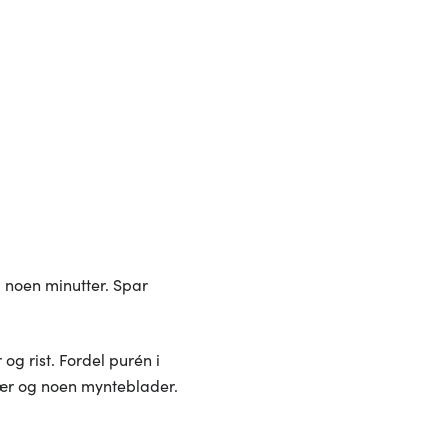
 noen minutter. Spar
 og rist. Fordel purén i
bær og noen mynteblader.