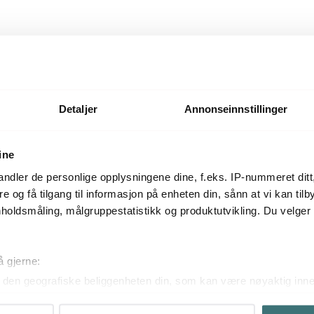
Tilbehør
Detaljer
Annonseinnstillinger
30%
ine
ndler de personlige opplysningene dine, f.eks. IP-nummeret ditt
re og få tilgang til informasjon på enheten din, sånn at vi kan ti
holdsmåling, målgruppestatistikk og produktutvikling. Du velge
å gjerne:
den geografiske beliggenheten din, som kan være nøyaktig innen
Ander
ved å aktivt skanne den for bestemte karakteristikker (fingeravtr
s 37 cl
Stenfo