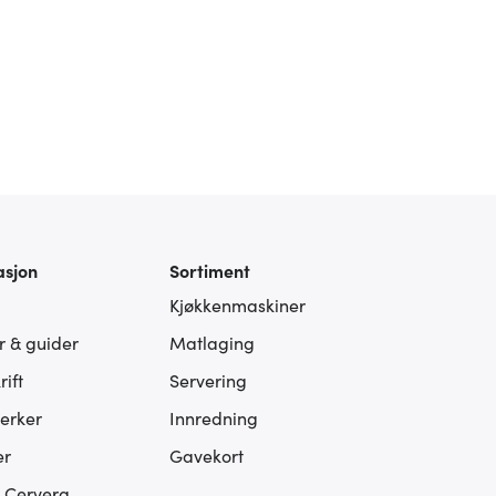
asjon
Sortiment
Kjøkkenmaskiner
er & guider
Matlaging
ift
Servering
erker
Innredning
er
Gavekort
s Cervera