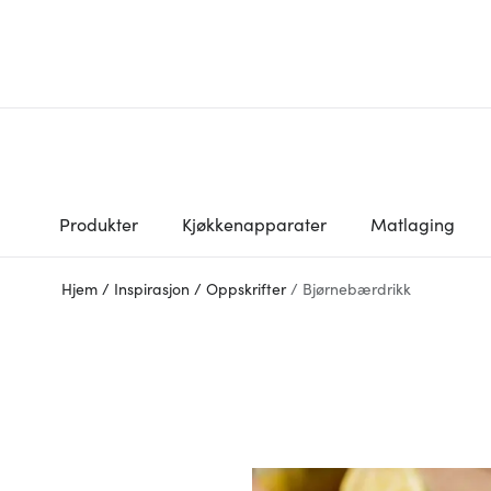
Produkter
Kjøkkenapparater
Matlaging
Hjem
/
Inspirasjon
/
Oppskrifter
/
Bjørnebærdrikk