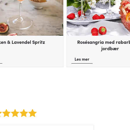
ken & Lavendel Spritz
Rosésangria med rabar
jordbær
Les mer
2 stars
3 stars
4 stars
5 stars
rm/label/author: