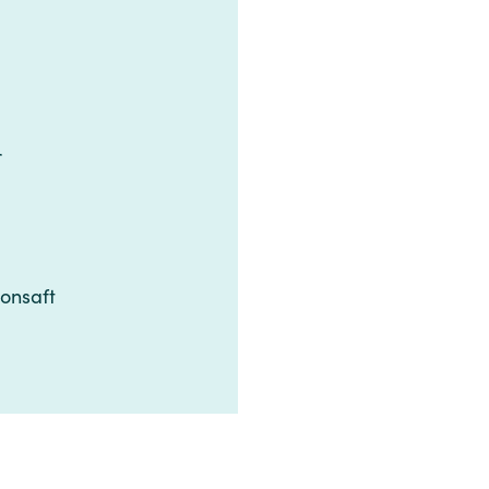
‍‌‌ ​ ‌‍‍​‌‍‌‌‌‍‌​​‍​‍‌ ‌
‌‍‌​​ ‌ ​ ​ ​‍ ‌‌‍​‍​ ‌‌​ ‌‌​ ​‍​‍ ‌​ ​​​ ​‍​ ‌​‌‍‌‌​ ‍‌​ ​‌‌‍​ ​ ‌‌​ ​‌​ ‌‌​ ‍​‌‍​‍​‍‌‌​ ​‍​ ​‍​‍‌‌​ ‌‌‌​‌​​‍ ‍‌‍​ ‌‍ ‌‍ ​‌ ‌‌‌‍ ‌‌‍ ‍‌ ​ ​‍‌‌​ ‌‌‌​​‍‌‌ ‌‍‍ ‌‍‌‌‌ ‍‌​‍‌‌​ ​ ‌​‌​​‍‌‌​ ​ ‌​‌​​‍‌‌​ ​‍​ ​‍​ ‌‍​ ‌​​ ‌​​ ‌​‌‍‌‍​ ​‌‌‍​ ‌‍​ ‌‍​‍​ ​‌​ ​‍​ ‍‌​‍‌‌​ ​‍​ ​‍​‍‌‌​ ‌‌‌​‌​​‍ ‍‌‍‍‌‌ ‌​‌‍‌‌‌‍ ‌‌ ​ ​‍‌‌​ ‌‌‌​​‍​ ‌‍​‍‌‌​ ‌‌‌​‌​​‍‌‍‌ ‌ ‌‍ ‌ ​‍‌‍‍ ‌ ​ ‌ ​​‌‍​‌‌‍​ ‌‍‌‌​ ‌‌ ​​‌ ​‍‌‍ ‌‍‌​‌ ‌‌‌‍​ ‌ ‌​‌‍‍‌‌‍ ‌‍ ‍​‍‌‍‌ ​​‌‍‌‌‌ ​‍‌ ​ ‌ ​​‌‍‌‌‌‍​ ‌ ‌​‌‍‍‌‌ ‌‍‌‍‌‌​ ‌‌ ​​‌ ‌‌‌‍​‍‌‍ ​‌‍‍‌‌ ​ ‌‍‍​‌‍‌‌‌‍‌​​‍​‍‌ ‌