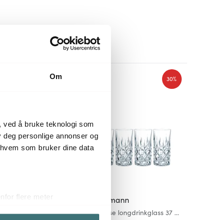
Om
30%
30%
, ved å bruke teknologi som
lby deg personlige annonser og
r hvem som bruker dine data
for flere meter
s Petter
Nachtmann
ykk)
rs kasserolle 2L matt
Noblesse longdrinkglass 37 cl